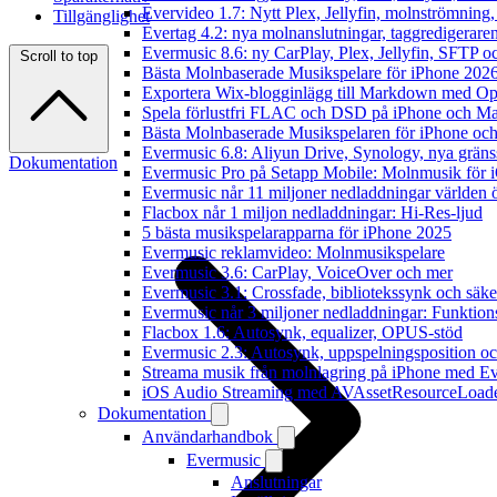
Evervideo 1.7: Nytt Plex, Jellyfin, molnströmning
Tillgänglighet
Evertag 4.2: nya molnanslutningar, taggredigeraren
Evermusic 8.6: ny CarPlay, Plex, Jellyfin, SFTP oc
Scroll to top
Bästa Molnbaserade Musikspelare för iPhone 202
Exportera Wix-blogginlägg till Markdown med O
Spela förlustfri FLAC och DSD på iPhone och M
Bästa Molnbaserade Musikspelaren för iPhone och
Evermusic 6.8: Aliyun Drive, Synology, nya gränssn
Dokumentation
Evermusic Pro på Setapp Mobile: Molnmusik för 
Evermusic når 11 miljoner nedladdningar världen 
Flacbox når 1 miljon nedladdningar: Hi-Res-ljud
5 bästa musikspelarapparna för iPhone 2025
Evermusic reklamvideo: Molnmusikspelare
Evermusic 3.6: CarPlay, VoiceOver och mer
Evermusic 3.1: Crossfade, bibliotekssynk och säke
Evermusic når 3 miljoner nedladdningar: Funktion
Flacbox 1.6: Autosynk, equalizer, OPUS-stöd
Evermusic 2.3: Autosynk, uppspelningsposition oc
Streama musik från molnlagring på iPhone med E
iOS Audio Streaming med AVAssetResourceLoad
Dokumentation
Användarhandbok
Evermusic
Anslutningar