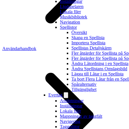
Inställningar
Ljudspelaren
Lokala filer
Musikbibliotek
Navigation
Spellistor
Översikt
Skapa en Spellista
Importera Spellista
Spellistas Detaljskärm
Användarhandbok
Fler åtgärder för Spellista på S
Fler åtgärder för Spellista på Sp
Ändra Låtordning i en Spellista
Ändra Spellistans Omslagsbild
Lägga till Låtar i en Spellista
Ta bort Flera Låtar från en Spell
Spåralternativ
Tillgänglighet
Evertag
Anslutningar
Inställningar
Lokala filer
Mappningar av taggfält
Navigering
Taggeditor