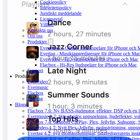
Cookiepolicy
Integritetspolicy
Juridiskt meddelande
Licensavtal
Villkor
Kontakta oss
Om oss
Produkter
Evermusic - Offline musikspelare för iPhone och 
Evertag - Musiktaggredigerare för iPhone och Ma
Evervideo - HD-videospelare för iPhone och Mac
Flacbox - Hi-Res ljudspelare for iPhone och Mac
Support
Produkter
Evervideo
Evermusic
Flacbox
Evertag
Blogg
Flacbox 7.6: Ny BASS-ljudmotor, effekter, DSP och en l
Evermusic 8.7: äkta sömlös uppspelning, ljudeffekter, v
Flacbox 7.4: omgjord CarPlay, Plex, Jellyfin, Subsonic, S
Evervideo 1.7: Nytt Plex, Jellyfin, molnströmning, uppsp
Evertag 4.2: nya molnanslutningar, taggredigerarens instä
Evermusic 8.6: ny CarPlay, Plex, Jellyfin, SFTP och lått