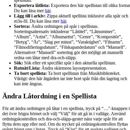
spellistan.
Exportera låtlista:
Exportera den här spellistan till olika format
Du kan läsa mer
här
.
Lägg till i arkiv:
Zippa aktuell spellista inklusive alla spår och
m3u-fil. Du kan läsa mer
här
.
Sortera:
Ändra ordningen på spår i spellistan.
Sorteringsalternativ inkluderar “Låttitel”, “Låtnummer”,
“Album”, “Artist”, “Albumartist”, “Genre”, “Kompositör”,
“Betyg”, “År”, “Slag per minut”, “Varaktighet”, “Filnamn”,
“Filmodifieringsdatum”, “Filskapandedatum” och “Manuell”.
Alternativet “Manuell” sortering gör det möjligt att manuellt
ordna om låtar med dra-och-släpp.
Sök:
Sök efter ett specifikt spår i den aktuella spellistan.
Rutnät/Lista:
Ändra skärmens layoutpresentation.
Ta bort spellista:
Ta bort spellistan från Musikbiblioteket.
Viktigt: den här åtgärden tar inte bort spår från din lagring och
kan inte ångras.
Ändra Låtordning i en Spellista
För att ändra ordningen på låtar i en spellista, tryck på “…"-knappen i
det övre högra hörnet och välj “Välj” för att gå in i valläge. Använd
ordningskontrollen och dra-och-släpp-gester nära varje spår för att
flytta dem upp eller ned. Om du trycker på ordningskontrollen flyttas
spåret högst upp i listan. Tryck på “Klar” för att avsluta valläget och