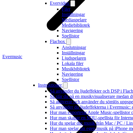
Evervideo
Filer
Inställningar
Mediaspelare
Mediebibliotek
Navigering
Spellistor
Flacbox
Anslutningar
Inställningar
Evermusic
Ljudspelaren
Lokala filer
Musikbibliotek
Navigering
Spellistor
Instruktioner
Så använder du ljudeffekter och DSP i Fla
Så slår du på en musikvisualiserare medan 
Så aktiverar och använder du sömlös uppspe
Så använder du ljudeffekterna i Evermusic: 
Hur man exporterar Apple Music-spellistor 
Hur man skapar en M3U-spellista för Intern
Hur du spelar din musik från Mac / PC / 
Hur man spelar sin egen musik på iPhone m