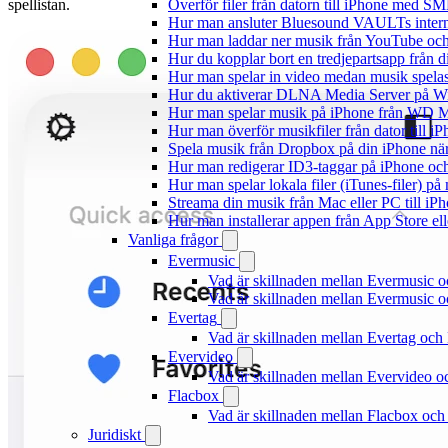
spellistan.
Överför filer från datorn till iPhone med SM
Hur man ansluter Bluesound VAULTs interna
Hur man laddar ner musik från YouTube och 
Hur du kopplar bort en tredjepartsapp från 
Hur man spelar in video medan musik spela
Hur du aktiverar DLNA Media Server på Wi
Hur man spelar musik på iPhone från WD
Hur man överför musikfiler från dator till 
Spela musik från Dropbox på din iPhone när 
Hur man redigerar ID3-taggar på iPhone o
Hur man spelar lokala filer (iTunes-filer) p
Streama din musik från Mac eller PC till 
Hur man installerar appen från App Store el
Vanliga frågor
Evermusic
Vad är skillnaden mellan Evermusic 
Vad är skillnaden mellan Evermusic
Evertag
Vad är skillnaden mellan Evertag oc
Evervideo
Vad är skillnaden mellan Evervideo 
Flacbox
Vad är skillnaden mellan Flacbox oc
Juridiskt