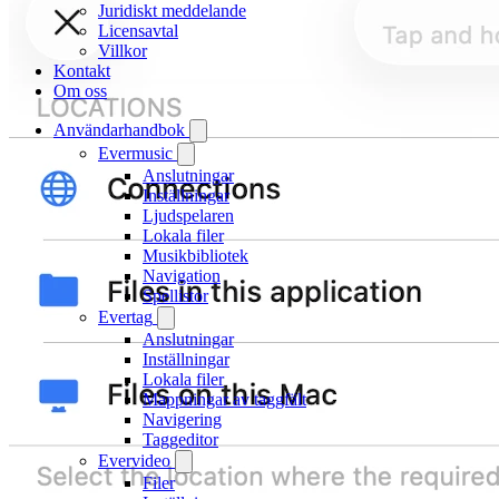
Juridiskt meddelande
Licensavtal
Villkor
Kontakt
Om oss
Användarhandbok
Evermusic
Anslutningar
Inställningar
Ljudspelaren
Lokala filer
Musikbibliotek
Navigation
Spellistor
Evertag
Anslutningar
Inställningar
Lokala filer
Mappningar av taggfält
Navigering
Taggeditor
Evervideo
Filer