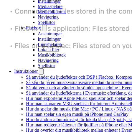
Inställningar
Mediaspelare
Mediebibliotek
Navigering
Spellistor
Flacbox
Anslutningar
Inställningar
Ljudspelaren
Lokala filer
Musikbibliotek
Navigering
Spellistor
Instruktioner
Så använder du ljudeffekter och DSP i Flacbox: Kompre
Så slår du på en musikvisualiserare medan du spelar mu
Så aktiverar och använder du sömlös uppspelning i Ever
Så använder du ljudeffekterna i Evermusic: efterklang, d
Hur man exporterar Apple Music-spellistor och spelar d
Hur man skapar en M3U-spellista för Internet Archive el
Hur du spelar din musik från Mac / PC / Linux / NAS 
Hur man spelar sin egen musik på iPhone med CarPlay
Hur du ändrar albumomslag för lokala låtar på Spotify: st
Hur man redigerar låttexter för ljudfiler på iPhone eller
Hur du överför ditt musikbibliotek mellan enheter i Everm