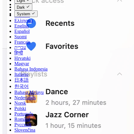
Light
Čeština
Dark
Dansk
System
Deutsch
Ελληνικά
English
Español
Suomi
Français
עברית
हिन्दी
Hrvatski
Magyar
Bahasa Indonesia
Italiano
日本語
한국어
Bahasa Melayu
Nederlands
Norsk
Polski
Português
Română
Русский
Slovenčina