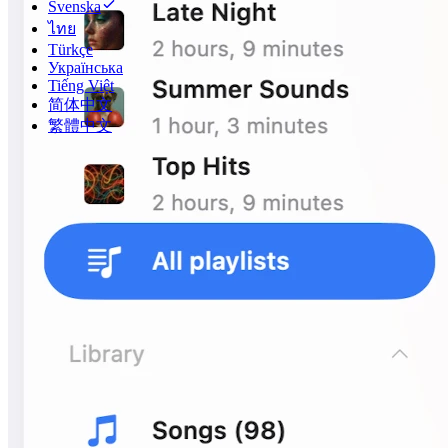
Svenska
ไทย
Türkçe
Українська
Tiếng Việt
简体中文
繁體中文