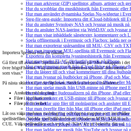
Hur man arkiverar (ZIP) spellistor, album, artister och g
Hur du scrobblar din musikhistorik från Evermusic eller F
Hur man använder dynamiska Spelas Nu-widgetar i Ever
Steg-för-steg-guide: Importera ditt iCloud-bibliotek till
Hur du ansluter Synology NAS och lyssnar på musik på 
Hur du ansluter NAS-lagring via WebDAV och lyssnar p
Hur man visar inbäddade sångtexter, kommentarer och LR
Spela offlinemusik i Evermusic och Flacbox: ladda ner och
Hur man exporterar spårsamling till M3U, CSV och TXT
Hur man importerar M3U-spellista till Evermusic och Fl
Importera spellista från en filkälla
Exportera din kompletta lyssningshistorik från Evermusic
Hur man spelar FLAC (förlustfri) musik på iPhone
Gå först till avsnittet ‘Spellistor’. Tryck sedan på ‘Mer’-knappen i det
Hur man streamar musik från iCloud Drive på iPhone el
övre högra hörnet. Välj alternativet ‘Importera spellista’ från menyn
Hur du lägger till och visar kommentarer till dina ljud
som visas.
Hur man lyssnar på ljudböcker på iPhone, iPad och Ma
Hur man spelar lokal musik lagrad pa din iPhone eller M
På nästa skärm väljer du filplatsen. Stödda alternativ inkluderar:
Hur man spelar musik från USB-minne på iPhone med E
Hur du använder ljudequalizern på din iPhone, iPad el
Ansluten molnlagring
Hur man ansluter ett USB-minne till iPhone och lyssnar på
Filer i applikationen
Hur du laddar upp filer till molnlagring och ansluter till
Filer på din enhet
Hur man överför filer från Mac till iPhone eller iPad med
Låt oss välja ansluten molnlagring och öppna mappen som innehåller
Hur man överför filer trådlöst från en dator till en iPho
spellistefilen. Stödda spellistfilsändelser inkluderar M3U, M3U8 och
Överför filer från datorn till iPhone med SMB-protokolle
CUE. Välj spellistefilen och tryck på ‘Klar’ för att bekräfta ditt val.
Hur man ansluter Bluesound VAULTs interna lagring frå
Hur man laddar ner musik från YouTube och lyssnar på o