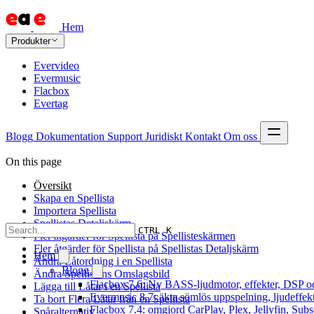
Hem
Produkter
Evervideo
Evermusic
Flacbox
Evertag
Blogg
Dokumentation
Support
Juridiskt
Kontakt
Om oss
On this page
Översikt
Skapa en Spellista
Importera Spellista
Spellistas Detaljskärm
CTRL K
Fler åtgärder för Spellista på Spellisteskärmen
Fler åtgärder för Spellista på Spellistas Detaljskärm
Hem
Ändra Låtordning i en Spellista
Blogg
Ändra Spellistans Omslagsbild
Flacbox 7.6: Ny BASS-ljudmotor, effekter, DSP oc
Lägga till Låtar i en Spellista
Evermusic 8.7: äkta sömlös uppspelning, ljudeffek
Ta bort Flera Låtar från en Spellista
Flacbox 7.4: omgjord CarPlay, Plex, Jellyfin, Subs
Spåralternativ