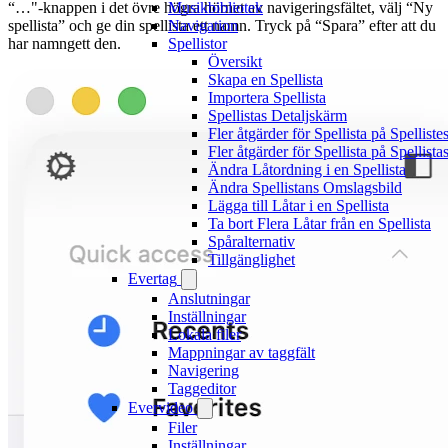
“…"-knappen i det övre högra hörnet av navigeringsfältet, välj “Ny
Musikbibliotek
spellista” och ge din spellista ett namn. Tryck på “Spara” efter att du
Navigation
har namngett den.
Spellistor
Översikt
Skapa en Spellista
Importera Spellista
Spellistas Detaljskärm
Fler åtgärder för Spellista på Spellist
Fler åtgärder för Spellista på Spellist
Ändra Låtordning i en Spellista
Ändra Spellistans Omslagsbild
Lägga till Låtar i en Spellista
Ta bort Flera Låtar från en Spellista
Spåralternativ
Tillgänglighet
Evertag
Anslutningar
Inställningar
Lokala filer
Mappningar av taggfält
Navigering
Taggeditor
Evervideo
Filer
Inställningar