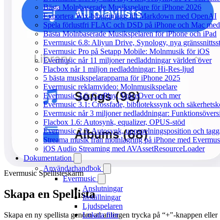
Bästa Molnbaserade Musikspelare för iPhone 2026
Exportera Wix-blogginlägg till Markdown med OpenAI
Spela förlustfri FLAC och DSD på iPhone och Mac med
Bästa Molnbaserade Musikspelaren för iPhone och iPad
Evermusic 6.8: Aliyun Drive, Synology, nya gränssnittsst
Evermusic Pro på Setapp Mobile: Molnmusik för iOS
Evermusic når 11 miljoner nedladdningar världen över
Flacbox når 1 miljon nedladdningar: Hi-Res-ljud
5 bästa musikspelarapparna för iPhone 2025
Evermusic reklamvideo: Molnmusikspelare
Evermusic 3.6: CarPlay, VoiceOver och mer
Evermusic 3.1: Crossfade, bibliotekssynk och säkerhetsk
Evermusic når 3 miljoner nedladdningar: Funktionsövers
Flacbox 1.6: Autosynk, equalizer, OPUS-stöd
Evermusic 2.3: Autosynk, uppspelningsposition och tagg
Streama musik från molnlagring på iPhone med Evermus
iOS Audio Streaming med AVAssetResourceLoader
Dokumentation
Användarhandbok
Evermusic Spellisteskärm
Evermusic
Anslutningar
Skapa en Spellista
Inställningar
Ljudspelaren
Skapa en ny spellista genom att antingen trycka på “+"-knappen eller
Lokala filer