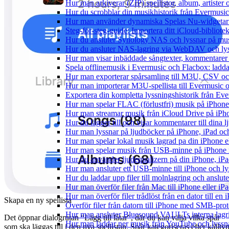
Hur man arkiverar (ZIP) spellistor, album, artister
Hur du scrobblar din musikhistorik från Evermusic 
Hur man använder dynamiska Spelas Nu-widgetar 
Steg-för-steg-guide: Importera ditt iCloud-bibliote
Hur du ansluter Synology NAS och lyssnar på mus
Hur du ansluter NAS-lagring via WebDAV och lyss
Hur man visar inbäddade sångtexter, kommentarer 
Spela offlinemusik i Evermusic och Flacbox: ladda n
Hur man exporterar spårsamling till M3U, CSV o
Hur man importerar M3U-spellista till Evermusic 
Exportera din kompletta lyssningshistorik från Eve
Hur man spelar FLAC (förlustfri) musik på iPhone
Hur man streamar musik från iCloud Drive på iPh
Hur du lägger till och visar kommentarer till din
Hur man lyssnar på ljudböcker på iPhone, iPad 
Hur man spelar lokal musik lagrad pa din iPhone e
Hur man spelar musik från USB-minne på iPhone
Hur du använder ljudequalizern på din iPhone, i
Hur man ansluter ett USB-minne till iPhone och lyss
Hur du laddar upp filer till molnlagring och anslute
Hur man överför filer från Mac till iPhone eller i
Hur man överför filer trådlöst från en dator till e
Skapa en ny spellista
Överför filer från datorn till iPhone med SMB-prot
Hur man ansluter Bluesound VAULTs interna lagri
Det öppnar dialogrutan “Lägg till låtar”, där du kan välja vilka spår
Hur man laddar ner musik från YouTube och lyssna
som ska läggas till i den nya spellistan. Spår kategoriseras efter källty