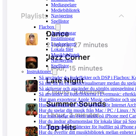
Mediaspelare
Mediebibliotek
Navigering
Spellistor
Flacbox
Anslutningar
Inställningar
Ljudspelaren
Lokala filer
Musikbibliotek
Navigering
Spellistor
Instruktioner
Så använder du ljudeffekter och DSP i Flacbox: 
Så slår du på en musikvisualiserare medan du spe
Så aktiverar och använder du sömlös uppspelning 
Så använder du ljudeffekterna i Evermusic: efterkl
Hur man exporterar Apple Music-spellistor och sp
Hur man skapar en M3U-spellista för Internet Arch
Hur du spelar din musik från Mac / PC / Linux 
Hur man spelar sin egen musik på iPhone med Ca
Hur du ändrar albumomslag för lokala låtar på Spot
Hur man redigerar låttexter för ljudfiler på iPhon
Hur du överför ditt musikbibliotek mellan enheter 