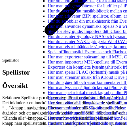
Hur du ändrar albumomslag för lokala låtar p
Hur man redigerar låttexter för ljudfiler på
Hur du överför ditt musikbibliotek mellan en
Hur man arkiverar (ZIP) spellistor, album, a
Hur du scrobblar din musikhistorik från Ever
Hur man använder dynamiska Spelas Nu-wid
Steg-för-steg-guide: Importera ditt iCloud-b
Hur du ansluter Synology NAS och lyssnar 
Hur du ansluter NAS-lagring via WebDAV oc
Hur man visar inbäddade sångtexter, kommen
Spela offlinemusik i Evermusic och Flacbox: 
Hur man exporterar spårsamling till M3U,
Spellistor
Hur man importerar M3U-spellista till Ever
Exportera din kompletta lyssningshistorik f
Spellistor
Hur man spelar FLAC (förlustfri) musik på 
Hur man streamar musik från iCloud Drive 
Hur du lägger till och visar kommentarer ti
Översikt
Hur man lyssnar på ljudböcker på iPhone,
Hur man spelar lokal musik lagrad pa din iP
Sektionen Spellistor ger dig verktyg för att organisera dina spår i listor
Hur man spelar musik från USB-minne på 
Det inkluderar en innehållsvy som visar alla dina skapade spellistor, e
Hur du använder ljudequalizern på din iPh
“…"-knapp i navigeringsfältet som erbjuder olika spellistarelaterade
Hur man ansluter ett USB-minne till iPhone o
åtgärder, och ett navigeringsverktygsfält med “Sök”, “Spela alla” och
Hur du laddar upp filer till molnlagring och 
“Blanda alla”-knappar. Dessutom har varje enskild spellista en “…"-
Hur man överför filer från Mac till iPhone e
knapp nära spellistetiteln, med ett antal åtgärder specifika för just den
Hur man överför filer trådlöst från en dator