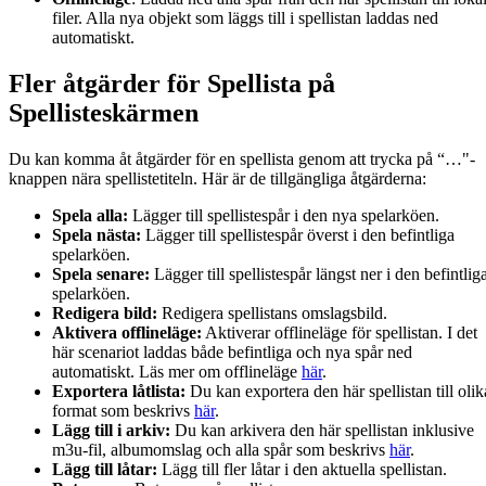
filer. Alla nya objekt som läggs till i spellistan laddas ned
automatiskt.
Fler åtgärder för Spellista på
Spellisteskärmen
Du kan komma åt åtgärder för en spellista genom att trycka på “…"-
knappen nära spellistetiteln. Här är de tillgängliga åtgärderna:
Spela alla:
Lägger till spellistespår i den nya spelarköen.
Spela nästa:
Lägger till spellistespår överst i den befintliga
spelarköen.
Spela senare:
Lägger till spellistespår längst ner i den befintlig
spelarköen.
Redigera bild:
Redigera spellistans omslagsbild.
Aktivera offlineläge:
Aktiverar offlineläge för spellistan. I det
här scenariot laddas både befintliga och nya spår ned
automatiskt. Läs mer om offlineläge
här
.
Exportera låtlista:
Du kan exportera den här spellistan till olik
format som beskrivs
här
.
Lägg till i arkiv:
Du kan arkivera den här spellistan inklusive
m3u-fil, albumomslag och alla spår som beskrivs
här
.
Lägg till låtar:
Lägg till fler låtar i den aktuella spellistan.