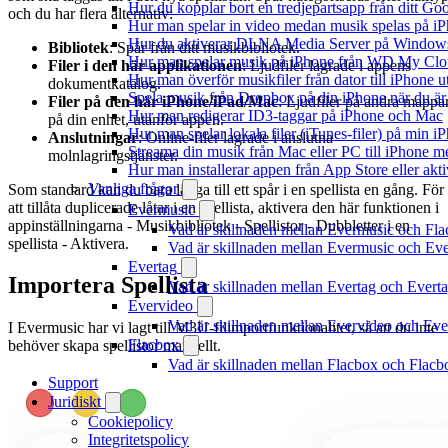
Hur du kopplar bort en tredjepartsapp från ditt Go
och du har flera alternativ:
Hur man spelar in video medan musik spelas på i
Hur du aktiverar DLNA Media Server på Windows 
Bibliotek
: Spår från ditt musikbibliotek.
Hur man spelar musik på iPhone från WD My Cl
Filer i den här applikationen
: Ljudfiler lagrade i appens
Hur man överför musikfiler från dator till iPhone
dokumentkatalog.
Spela musik från Dropbox på din iPhone när du är 
Filer på den här iPhone/iPad/Mac
: Ljudfiler på andra mappa
Hur man redigerar ID3-taggar på iPhone och Mac
på din enhet, utanför appen.
Hur man spelar lokala filer (iTunes-filer) på min i
Anslutningar
: Online-filer lagrade i anslutna
Streama din musik från Mac eller PC till iPhone
molnlagringstjänster.
Hur man installerar appen från App Store eller ak
Vanliga frågor
Som standard kan du bara lägga till ett spår i en spellista en gång. För
att tillåta duplicerade låtar i en spellista, aktivera den här funktionen i
Evermusic
appinställningarna - Musikbibliotek - Spellistor - Dubbletter i en
Vad är skillnaden mellan Evermusic och Fl
spellista - Aktivera.
Vad är skillnaden mellan Evermusic och E
Evertag
Importera Spellista
Vad är skillnaden mellan Evertag och Ever
Evervideo
Vad är skillnaden mellan Evervideo och Ev
I Evermusic har vi lagt till M3U-filimportfunktionalitet, så att du inte
Flacbox
behöver skapa spellistor manuellt.
Vad är skillnaden mellan Flacbox och Flac
Support
Juridiskt
Cookiepolicy
Integritetspolicy