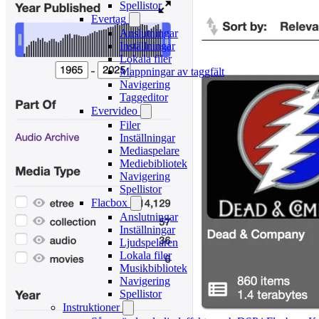
Spellistor
Evertag
Anslutningar
Inställningar
Lokala filer
Mappningar av taggfält
Navigering
Taggeditor
Evervideo
Filer
Inställningar
Mediaspelare
Mediebibliotek
Navigering
Spellistor
Flacbox
Anslutningar
Inställningar
Ljudspelaren
Lokala filer
Musikbibliotek
Navigering
Spellistor
Instruktioner