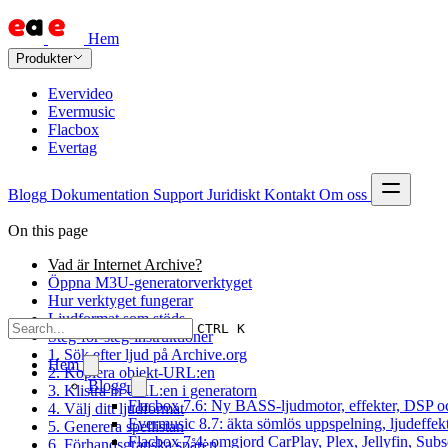
Hem
Produkter
Evervideo
Evermusic
Flacbox
Evertag
Blogg
Dokumentation
Support
Juridiskt
Kontakt
Om oss
On this page
Vad är Internet Archive?
Öppna M3U-generatorverktyget
Hur verktyget fungerar
Ljudformat som stöds
CTRL K
Steg-för-steg-instruktioner
1. Sök efter ljud på Archive.org
Hem
2. Kopiera objekt-URL:en
Blogg
3. Klistra in URL:en i generatorn
Flacbox 7.6: Ny BASS-ljudmotor, effekter, DSP oc
4. Välj ditt ljudformat
Evermusic 8.7: äkta sömlös uppspelning, ljudeffek
5. Generera spellistan
Flacbox 7.4: omgjord CarPlay, Plex, Jellyfin, Subs
6. Förhandsgranska spåren