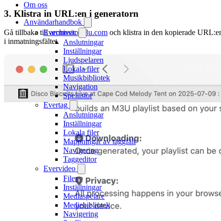
Om oss
3. Klistra in URL:en i generatorn
Användarhandbok
Evermusic
Gå tillbaka till
archivetom3u.com
och klistra in den kopierade URL:e
i inmatningsfältet.
Anslutningar
Inställningar
Ljudspelaren
Lokala filer
Musikbibliotek
Navigation
Spellistor
Evertag
Anslutningar
Inställningar
Lokala filer
Mappningar av taggfält
Navigering
Taggeditor
Evervideo
Filer
Inställningar
Mediaspelare
Mediebibliotek
Navigering