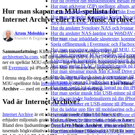
Hur du överför ditt musikbibliotek mellan en
Hur man arkiverar (ZIP) spellistor, album, a
Hur man skapar en M3U-spellista för
Hur du scrobblar din musikhistorik från Ever
Hur man använder dynamiska Spelas Nu-wid
Internet Archive eller Live Music Archive
Steg-för-steg-guide: Importera ditt iCloud-b
Hur du ansluter Synology NAS och lyssnar 
Artem Meleshko
Hur du ansluter NAS-lagring via WebDAV oc
Founder & Engineer at Everappz
Hur man visar inbäddade sångtexter, kommen
Spela offlinemusik i Evermusic och Flacbox: 
Hur man exporterar spårsamling till M3U,
Sammanfattning:
Klistra in valfri Internet Archive URL på
Hur man importerar M3U-spellista till Ever
archivetom3u.com
, välj ditt ljudformat (MP3, FLAC, OGG) och ladd
Exportera din kompletta lyssningshistorik f
ner en spelklar M3U-spellista – inget konto krävs. Importera den seda
Hur man spelar FLAC (förlustfri) musik på 
till
Evermusic
på iPhone eller Mac för omedelbar uppspelning.
Hur man streamar musik från iCloud Drive 
Hur du lägger till och visar kommentarer ti
I denna steg-för-steg-guide lär du dig hur du genererar och laddar ner
Hur man lyssnar på ljudböcker på iPhone,
M3U-spellistor från
Internet Archive
-objekt — inklusive
Live Music
Hur man spelar lokal musik lagrad pa din iP
Archive
— med ett enkelt webbläsarbaserat verktyg.
Hur man spelar musik från USB-minne på 
Hur du använder ljudequalizern på din iPh
Vad är Internet Archive?
Hur man ansluter ett USB-minne till iPhone o
Hur du laddar upp filer till molnlagring och 
Internet Archive
är ett icke-vinstdrivande digitalt bibliotek som
Hur man överför filer från Mac till iPhone e
erbjuder miljontals gratis böcker, filmer, programvara, musik och mer.
Hur man överför filer trådlöst från en dator
Bland dess ljudsamlingar finns
Live Music Archive
, som innehåller
Överför filer från datorn till iPhone med SM
tusentals högkvalitativa konsertinspelningar, tillgängliga i format som
Hur man ansluter Bluesound VAULTs interna