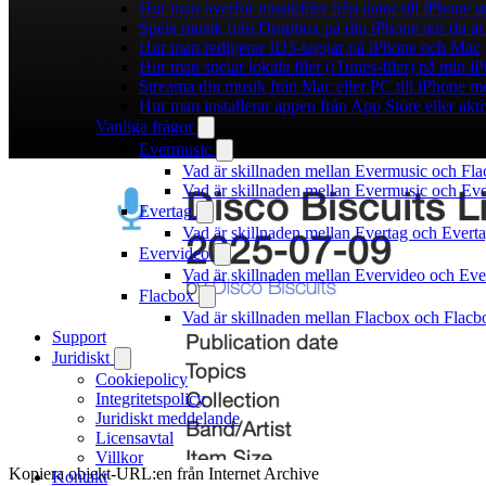
Hur man överför musikfiler från dator till iPhone
Spela musik från Dropbox på din iPhone när du är 
Hur man redigerar ID3-taggar på iPhone och Mac
Hur man spelar lokala filer (iTunes-filer) på min i
Streama din musik från Mac eller PC till iPhone
Hur man installerar appen från App Store eller ak
Vanliga frågor
Evermusic
Vad är skillnaden mellan Evermusic och Fl
Vad är skillnaden mellan Evermusic och E
Evertag
Vad är skillnaden mellan Evertag och Ever
Evervideo
Vad är skillnaden mellan Evervideo och Ev
Flacbox
Vad är skillnaden mellan Flacbox och Flac
Support
Juridiskt
Cookiepolicy
Integritetspolicy
Juridiskt meddelande
Licensavtal
Villkor
Kopiera objekt-URL:en från Internet Archive
Kontakt