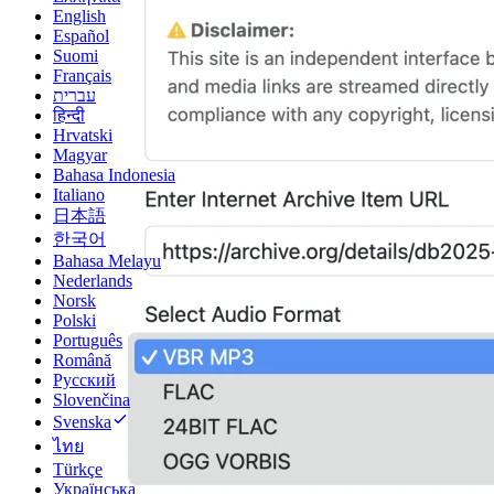
English
Español
Suomi
Français
עברית
हिन्दी
Hrvatski
Magyar
Bahasa Indonesia
Italiano
日本語
한국어
Bahasa Melayu
Nederlands
Norsk
Polski
Português
Română
Русский
Slovenčina
Svenska
ไทย
Türkçe
Українська