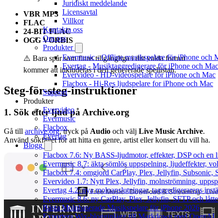
Juridiskt meddelande
Licensavtal
VBR MP3
Villkor
FLAC
Kontakta oss
24-BIT FLAC
Om oss
OGG VORBIS
Produkter
Evermusic - Offline musikspelare för iPhone och 
⚠️ Bara spår som finns tillgängliga i ditt valda format
Evertag - Musiktaggredigerare för iPhone och Ma
kommer att inkluderas i den genererade spellistan.
Evervideo - HD-videospelare för iPhone och Mac
Flacbox - Hi-Res ljudspelare for iPhone och Mac
Steg-för-steg-instruktioner
Support
Produkter
Evervideo
1. Sök efter ljud på Archive.org
Evermusic
Flacbox
Gå till
archive.org
, tryck på
Audio
och välj
Live Music Archive
.
Evertag
Använd sökfältet för att hitta en genre, artist eller konsert du vill ha.
Blogg
Flacbox 7.6: Ny BASS-ljudmotor, effekter, DSP och en l
Evermusic 8.7: äkta sömlös uppspelning, ljudeffekter, v
Flacbox 7.4: omgjord CarPlay, Plex, Jellyfin, Subsonic, S
Evervideo 1.7: Nytt Plex, Jellyfin, molnströmning, uppsp
Evertag 4.2: nya molnanslutningar, taggredigerarens instä
Evermusic 8.6: ny CarPlay, Plex, Jellyfin, SFTP och lått
Bästa Molnbaserade Musikspelare för iPhone 2026
Exportera Wix-blogginlägg till Markdown med OpenAI