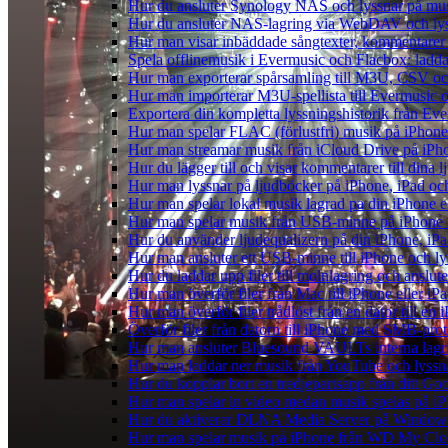
Hur du ansluter Synology NAS och lyssnar på mus
Hur du ansluter NAS-lagring via WebDAV och lyss
Hur man visar inbäddade sångtexter, kommentarer 
Spela offlinemusik i Evermusic och Flacbox: ladda n
Hur man exporterar spårsamling till M3U, CSV o
Hur man importerar M3U-spellista till Evermusic 
Exportera din kompletta lyssningshistorik från Eve
Hur man spelar FLAC (förlustfri) musik på iPhone
Hur man streamar musik från iCloud Drive på iPh
Hur du lägger till och visar kommentarer till din
Hur man lyssnar på ljudböcker på iPhone, iPad 
Hur man spelar lokal musik lagrad pa din iPhone e
Hur man spelar musik från USB-minne på iPhone
Hur du använder ljudequalizern på din iPhone, i
Hur man ansluter ett USB-minne till iPhone och lyss
Hur du laddar upp filer till molnlagring och anslute
Hur man överför filer från Mac till iPhone eller i
Hur man överför filer trådlöst från en dator till e
Överför filer från datorn till iPhone med SMB-prot
Hur man ansluter Bluesound VAULTs interna lagri
Hur man laddar ner musik från YouTube och lyssna
Hur du kopplar bort en tredjepartsapp från ditt Go
Hur man spelar in video medan musik spelas på i
Hur du aktiverar DLNA Media Server på Windows 
Hur man spelar musik på iPhone från WD My Cl