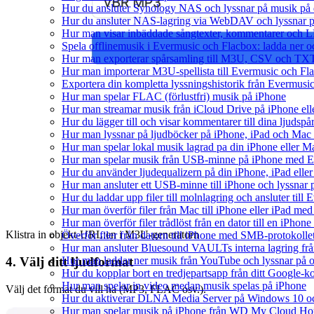
Hur du ansluter Synology NAS och lyssnar på musik på 
Hur du ansluter NAS-lagring via WebDAV och lyssnar p
Hur man visar inbäddade sångtexter, kommentarer och LR
Spela offlinemusik i Evermusic och Flacbox: ladda ner och
Hur man exporterar spårsamling till M3U, CSV och TXT
Hur man importerar M3U-spellista till Evermusic och Fl
Exportera din kompletta lyssningshistorik från Evermusic
Hur man spelar FLAC (förlustfri) musik på iPhone
Hur man streamar musik från iCloud Drive på iPhone el
Hur du lägger till och visar kommentarer till dina ljud
Hur man lyssnar på ljudböcker på iPhone, iPad och Ma
Hur man spelar lokal musik lagrad pa din iPhone eller M
Hur man spelar musik från USB-minne på iPhone med E
Hur du använder ljudequalizern på din iPhone, iPad el
Hur man ansluter ett USB-minne till iPhone och lyssnar på
Hur du laddar upp filer till molnlagring och ansluter till
Hur man överför filer från Mac till iPhone eller iPad med
Hur man överför filer trådlöst från en dator till en iPho
Klistra in objekt-URL:en i M3U-generatorn
Överför filer från datorn till iPhone med SMB-protokolle
Hur man ansluter Bluesound VAULTs interna lagring frå
Hur man laddar ner musik från YouTube och lyssnar på o
4. Välj ditt ljudformat
Hur du kopplar bort en tredjepartsapp från ditt Google-k
Hur man spelar in video medan musik spelas på iPhone
Välj det format du vill ha (MP3, FLAC osv.).
Hur du aktiverar DLNA Media Server på Windows 10 och
Hur man spelar musik på iPhone från WD My Cloud H