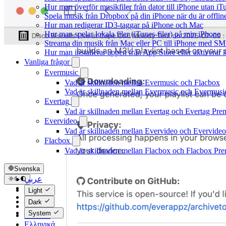
Hur man överför musikfiler från dator till iPhone utan 
Spela musik från Dropbox på din iPhone när du är offlin
Hur man redigerar ID3-taggar på iPhone och Mac
Hur man spelar lokala filer (iTunes-filer) på min iPhone
Streama din musik från Mac eller PC till iPhone med S
Hur man installerar appen från App Store eller aktivera
Vanliga frågor
Evermusic
Vad är skillnaden mellan Evermusic och Flacbox
Vad är skillnaden mellan Evermusic och Evermus
Evertag
Vad är skillnaden mellan Evertag och Evertag Pr
Evervideo
Vad är skillnaden mellan Evervideo och Evervide
Flacbox
Vad är skillnaden mellan Flacbox och Flacbox Pr
Svenska
عربي
Català
Light
Čeština
Dark
Dansk
System
Deutsch
Ελληνικά