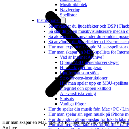
Musikbibliotek
Navigering
Spellistor
Instruktioner
Så använder du ljudeffekter och DSP i Fla
Så slår du på en musikvisualiserare medan 
Så aktiverar och använder du sömlös uppspe
Så använder du ljudeffekterna i Evermusic: 
Hur man exporterar Apple Music-spellistor 
Hur man skapar en M3U-spellista för Intern
Vad är Internet Archive?
Öppna M3U-generatorverktyget
Hur verktyget fungerar
Ljudformat som stöds
Steg-för-steg-instruktioner
Hur man spelar upp en M3U-spellista
Integritet och öppen källkod
Ansvarsfriskrivning
Slutsats
Vanliga frågor
Hur du spelar din musik från Mac / PC / 
Hur man spelar sin egen musik på iPhone m
Hur du ändrar albumomslag för lokala låtar p
Hur man skapar en M3U-spellista för Internet Archive eller Live Mus
Hur man redigerar låttexter för ljudfiler på
Archive