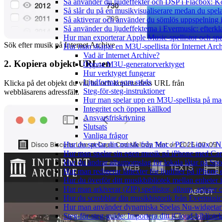
Så använder du ljudeffekter och DSP i Flacbox: 
Så slår du på en musikvisualiserare medan du spe
Så aktiverar och använder du sömlös uppspelning 
Så använder du ljudeffekterna i Evermusic: efterkl
Hur man exporterar Apple Music-spellistor och sp
Sök efter musik på Internet Archive
Hur man skapar en M3U-spellista för Internet Arch
Vad är Internet Archive?
2. Kopiera objekt-URL:en
Öppna M3U-generatorverktyget
Hur verktyget fungerar
Ljudformat som stöds
Klicka på det objekt du vill ha och kopiera dess URL från
Steg-för-steg-instruktioner
webbläsarens adressfält.
Hur man spelar upp en M3U-spellista på ma
Integritet och öppen källkod
Ansvarsfriskrivning
Slutsats
Vanliga frågor
Hur du spelar din musik från Mac / PC / Linux 
Hur man spelar sin egen musik på iPhone med Ca
Hur du ändrar albumomslag för lokala låtar på Spot
Hur man redigerar låttexter för ljudfiler på iPhon
Hur du överför ditt musikbibliotek mellan enheter 
Hur man arkiverar (ZIP) spellistor, album, artister
Hur du scrobblar din musikhistorik från Evermusic 
Hur man använder dynamiska Spelas Nu-widgetar 
Steg-för-steg-guide: Importera ditt iCloud-bibliote