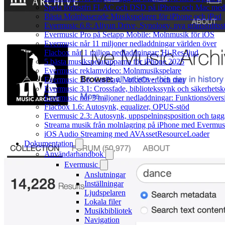
Spela förlustfri FLAC och DSD på iPhone och Mac med
Bästa Molnbaserade Musikspelaren för iPhone och iPad
Evermusic 6.8: Aliyun Drive, Synology, nya gränssnittsst
Evermusic Pro på Setapp Mobile: Molnmusik för iOS
Evermusic når 11 miljoner nedladdningar världen över
Flacbox når 1 miljon nedladdningar: Hi-Res-ljud
5 bästa musikspelarapparna för iPhone 2025
Evermusic reklamvideo: Molnmusikspelare
Evermusic 3.6: CarPlay, VoiceOver och mer
Evermusic 3.1: Crossfade, bibliotekssynk och säkerhetsk
Evermusic når 3 miljoner nedladdningar: Funktionsövers
Flacbox 1.6: Autosynk, equalizer, OPUS-stöd
Evermusic 2.3: Autosynk, uppspelningsposition och tagg
Streama musik från molnlagring på iPhone med Evermus
iOS Audio Streaming med AVAssetResourceLoader
Dokumentation
Användarhandbok
Evermusic
Anslutningar
Inställningar
Ljudspelaren
Lokala filer
Musikbibliotek
Navigation