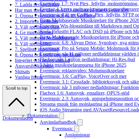
Evervideo 1.7: Nytt Plex, Jellyfin, molnströmning
7. Ladda ner spellistan
Evertag 4.2: nya molnanslutningar, taggredigeraren
Hur man spelar upp en M3U-spellista på macOS eller iOS
Evermusic 8.6: ny CarPlay, Plex, Jellyfin, SFTP oc
1. Öppna Evermusic och gå till Spellistor
Bästa Molnbaserade Musikspelare för iPhone 202
2. Importera spellistan
Exportera Wix-blogginlägg till Markdown med O
3. Välj spellistans plats
Spela förlustfri FLAC och DSD på iPhone och M
4. Ge mappåtkomst
Bästa Molnbaserade Musikspelaren för iPhone och
5. Välj mappen Nedladdningar
Evermusic 6.8: Aliyun Drive, Synology, nya gränssn
6. Välj spellistfilen
Evermusic Pro på Setapp Mobile: Molnmusik för 
7. Spellista importerad
Evermusic når 11 miljoner nedladdningar världen 
8. Öppna och spela upp spellistan
Flacbox når 1 miljon nedladdningar: Hi-Res-ljud
Integritet och öppen källkod
5 bästa musikspelarapparna för iPhone 2025
Ansvarsfriskrivning
Evermusic reklamvideo: Molnmusikspelare
Slutsats
Evermusic 3.6: CarPlay, VoiceOver och mer
Vanliga frågor
Evermusic 3.1: Crossfade, bibliotekssynk och säke
Evermusic når 3 miljoner nedladdningar: Funktion
Scroll to top
Flacbox 1.6: Autosynk, equalizer, OPUS-stöd
Evermusic 2.3: Autosynk, uppspelningsposition oc
Streama musik från molnlagring på iPhone med E
iOS Audio Streaming med AVAssetResourceLoad
Dokumentation
Dokumentation
Användarhandbok
Evermusic
Anslutningar