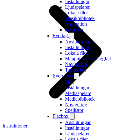
Inställningar
Ljudspelaren
Lokala filer
Musikbibliotek
Navigation
Spellistor
Evertag
Anslutningar
Inställningar
Lokala filer
Mappningar av taggfält
Navigering
Taggeditor
Evervideo
Filer
Inställningar
Mediaspelare
Mediebibliotek
Navigering
Spellistor
Flacbox
Anslutningar
Instruktioner
Inställningar
Ljudspelaren
Lokala filer