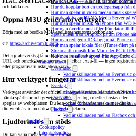
FLAC
,
24-bit FLAC
,
MP3
och
OGG
— alla helt gratis att komma å
Hur man laddar ner musik från YouTube och 
och ladda ner.
Hur du kopplar bort en tredjepartsapp från 
Hur man spelar in video medan musik spela
Hur du aktiverar DLNA Media Server på Wi
Öppna M3U-generatorverktyget
Hur man spelar musik på iPhone från WD
Hur man överför musikfiler från dator till 
Börja med att besöka M3U-spellistgeneratorns webbplats:
Spela musik från Dropbox på din iPhone när 
Hur man redigerar ID3-taggar på iPhone o
👉
https://archivetom3u.com
Hur man spelar lokala filer (iTunes-filer) p
Streama din musik från Mac eller PC till 
Detta gratisverktyg låter dig klistra in valfri Internet Archive objekt-
Hur man installerar appen från App Store el
URL och omedelbart generera en spelbar
-fil — ingen registreri
.m3u
Vanliga frågor
eller programvaruinstallation krävs.
Evermusic
Vad är skillnaden mellan Evermusic 
Hur verktyget fungerar
Vad är skillnaden mellan Evermusic
Evertag
Vad är skillnaden mellan Evertag oc
Verktyget använder det officiella Internet Archive Metadata API för at
Evervideo
hämta spårlistor och generera spellistfiler. Inga medier hostas eller
speglas av webbplatsen. Du kan också förhandsgranska spår direkt i
Vad är skillnaden mellan Evervideo 
din webbläsare med den inbyggda spelaren.
Flacbox
Vad är skillnaden mellan Flacbox oc
Ljudformat som stöds
Juridiskt
Cookiepolicy
Integritetspolicy
Du kan välja mellan följande format: