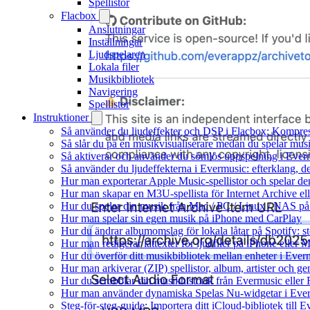
Spellistor
Flacbox
Anslutningar
Inställningar
Ljudspelaren
Lokala filer
Musikbibliotek
Navigering
Spellistor
Instruktioner
Så använder du ljudeffekter och DSP i Flacbox: Kompre
Så slår du på en musikvisualiserare medan du spelar mu
Så aktiverar och använder du sömlös uppspelning i Ever
Så använder du ljudeffekterna i Evermusic: efterklang, d
Hur man exporterar Apple Music-spellistor och spelar d
Hur man skapar en M3U-spellista för Internet Archive el
Hur du spelar din musik från Mac / PC / Linux / NAS 
Hur man spelar sin egen musik på iPhone med CarPlay
Hur du ändrar albumomslag för lokala låtar på Spotify: st
Hur man redigerar låttexter för ljudfiler på iPhone eller
Hur du överför ditt musikbibliotek mellan enheter i Everm
Hur man arkiverar (ZIP) spellistor, album, artister och g
Hur du scrobblar din musikhistorik från Evermusic eller F
Hur man använder dynamiska Spelas Nu-widgetar i Ever
Steg-för-steg-guide: Importera ditt iCloud-bibliotek till