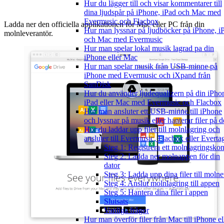
Hur du lägger till och visar kommentarer till
dina ljudspår på iPhone, iPad och Mac med
Evermusic och Flacbox
Ladda ner den officiella applikationen för Mac eller PC från din
Hur man lyssnar på ljudböcker på iPhone, i
molnleverantör.
och Mac med Evermusic
Hur man spelar lokal musik lagrad pa din
iPhone eller Mac
Hur man spelar musik från USB-minne på
iPhone med Evermusic och iXpand från
SanDisk
Hur du använder ljudequalizern på din iPho
iPad eller Mac med Evermusic och Flacbox
Hur man ansluter ett USB-minne till iPhone
och lyssnar på musik eller hanterar filer på d
Hur du laddar upp filer till molnlagring och
ansluter till Evermusic, Flacbox eller Everta
Steg 1: Registrera ett molnlagringsko
Steg 2: Ladda ner molnappen för din
dator
Steg 3: Ladda upp dina filer till molne
Steg 4: Anslut molnlagring till appen
Steg 5: Hantera dina filer i appen
Slutsats
Vanliga frågor
Hur man överför filer från Mac till iPhone el