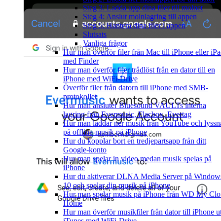
Steg 3: Ladda upp dina filer till molnet
Steg 4: Anslut molnlagring till appen
Steg 5: Hantera dina filer i appen
Slutsats
Vanliga frågor
Hur man överför filer från Mac till iPhone eller iP
med Finder
Hur man överför filer trådlöst från en dator till en
iPhone med WiFi-Drive
Överför filer från datorn till iPhone med SMB-
protokollet
Hur man ansluter Bluesound VAULTs interna
lagring från Evermusic, Flacbox, Evertag
Hur man laddar ner musik från YouTube och lyssn
på offline-musik på iPhone
Hur du kopplar bort en tredjepartsapp från ditt
Google-konto
Hur man spelar in video medan musik spelas på
iPhone
Hur du aktiverar DLNA Media Server på Window
10 och spelar din musik på iPhone
Hur man spelar musik på iPhone från WD My Cl
Home
Hur man överför musikfiler från dator till iPhone u
iTunes med WiFi-Drive