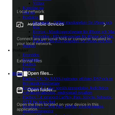
Villkor
Kontakta oss
Om oss
Produkter
Evermusic - Offline musikspelare för iPhone och
Mac
Evertag - Musiktaggredigerare för iPhone och Ma
Evervideo - HD-videospelare för iPhone och Mac
Flacbox - Hi-Res ljudspelare for iPhone och Mac
Support
Produkter
Evervideo
Evermusic
Flacbox
Evertag
Blogg
Flacbox 7.6: Ny BASS-ljudmotor, effekter, DSP och en
live-musikvisualiserare
Evermusic 8.7: äkta sömlös uppspelning, ljudeffekter,
volymnormalisering, omdesignad equalizer
Flacbox 7.4: omgjord CarPlay, Plex, Jellyfin, Subsonic,
SFTP för hi-res-ljud
Evervideo 1.7: Nytt Plex, Jellyfin, molnströmning,
uppspelningsgester