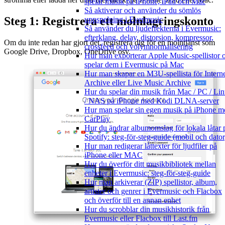
spelar musik på iPhone, iPad och Mac
Så aktiverar och använder du sömlös
Steg 1: Registrera ett molnlagringskonto
uppspelning i Evermusic
Så använder du ljudeffekterna i Evermusic:
efterklang, delay, distorsion, kompressor,
Om du inte redan har gjort det, registrera dig för en molntjänst som
crossfeed och volymnormalisering
Google Drive, Dropbox, OneDrive osv.
Hur man exporterar Apple Music-spellistor 
spelar dem i Evermusic på Mac
Hur man skapar en M3U-spellista för Intern
Archive eller Live Music Archive
Hur du spelar din musik från Mac / PC / Li
/ NAS på iPhone med Kodi DLNA-server
Hur man spelar sin egen musik på iPhone m
CarPlay
Hur du ändrar albumomslag för lokala låtar 
Spotify: steg-för-steg-guide (mobil och dator
Hur man redigerar låttexter för ljudfiler på
iPhone eller MAC
Hur du överför ditt musikbibliotek mellan
enheter i Evermusic: steg-för-steg-guide
Hur man arkiverar (ZIP) spellistor, album,
artister och genrer i Evermusic och Flacbox
och överför till en annan enhet
Hur du scrobblar din musikhistorik från
Evermusic eller Flacbox till Last.fm