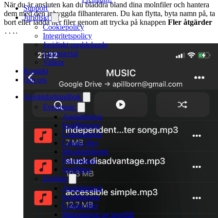
När du är ansluten kan du bläddra bland dina molnfiler och hantera
Support
dem med den inbyggda filhanteraren. Du kan flytta, byta namn på, ta
Juridiskt
bort eller ladda ner filer genom att trycka på knappen
Fler åtgärder
Cookiepolicy
.
...
Integritetspolicy
Juridiskt meddelande
Licensavtal
Villkor
Kontakt
Om oss
Användarhandbok
Evermusic
Anslutningar
Inställningar
Ljudspelaren
Lokala filer
Musikbibliotek
Navigation
Spellistor
Evertag
Anslutningar
Inställningar
Lokala filer
Mappningar av taggfält