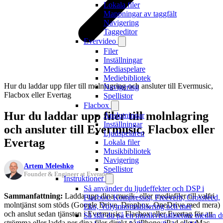
Lokala filer
Mappningar av taggfält
Navigering
Taggeditor
Evervideo
Filer
Inställningar
Mediaspelare
Mediebibliotek
Hur du laddar upp filer till molnlagring och ansluter till Evermusic,
Navigering
Flacbox eller Evertag
Spellistor
Flacbox
Hur du laddar upp filer till molnlagring
Anslutningar
Inställningar
och ansluter till Evermusic, Flacbox eller
Ljudspelaren
Evertag
Lokala filer
Musikbibliotek
Navigering
Artem Meleshko
Spellistor
Founder & Engineer at Everappz
Instruktioner
Så använder du ljudeffekter och DSP i
Sammanfattning:
Ladda upp dina musik- eller mediefiler till valfri
Flacbox: Kompressor, Freeverb, Crossfeed,
molntjänst som stöds (Google Drive, Dropbox, OneDrive med mera)
Eko, Volymnormalisering och mer
och anslut sedan tjänsten i Evermusic, Flacbox eller Evertag för att
Så slår du på en musikvisualiserare medan d
strömma eller ladda ner dina filer direkt på iPhone, iPad eller Mac.