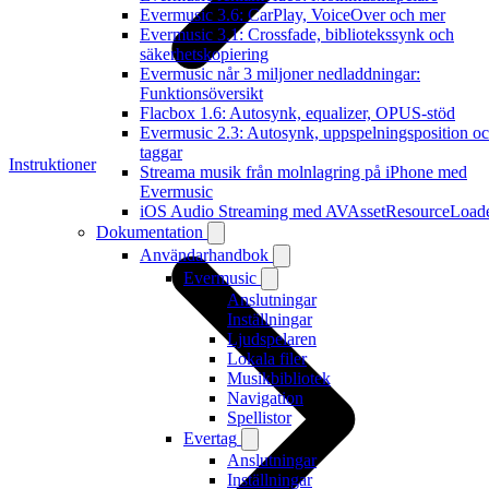
Evermusic 3.6: CarPlay, VoiceOver och mer
Evermusic 3.1: Crossfade, bibliotekssynk och
säkerhetskopiering
Evermusic når 3 miljoner nedladdningar:
Funktionsöversikt
Flacbox 1.6: Autosynk, equalizer, OPUS-stöd
Evermusic 2.3: Autosynk, uppspelningsposition o
taggar
Instruktioner
Streama musik från molnlagring på iPhone med
Evermusic
iOS Audio Streaming med AVAssetResourceLoad
Dokumentation
Användarhandbok
Evermusic
Anslutningar
Inställningar
Ljudspelaren
Lokala filer
Musikbibliotek
Navigation
Spellistor
Evertag
Anslutningar
Inställningar