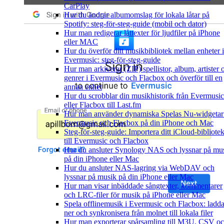
CarPlay
Hur du ändrar albumomslag för lokala låtar på
Spotify: steg-för-steg-guide (mobil och dator)
Hur man redigerar låttexter för ljudfiler på iPhone
eller MAC
Hur du överför ditt musikbibliotek mellan enheter i
Evermusic: steg-för-steg-guide
Hur man arkiverar (ZIP) spellistor, album, artister 
genrer i Evermusic och Flacbox och överför till en
annan enhet
Hur du scrobblar din musikhistorik från Evermusic
eller Flacbox till Last.fm
Hur man använder dynamiska Spelas Nu-widgetar
Evermusic och Flacbox på din iPhone och Mac
Steg-för-steg-guide: Importera ditt iCloud-bibliote
till Evermusic och Flacbox
Hur du ansluter Synology NAS och lyssnar på mu
på din iPhone eller Mac
Hur du ansluter NAS-lagring via WebDAV och
lyssnar på musik på din iPhone eller Mac
Hur man visar inbäddade sångtexter, kommentarer
och LRC-filer för musik på iPhone eller Mac
Spela offlinemusik i Evermusic och Flacbox: ladd
ner och synkronisera från molnet till lokala filer
Hur man exporterar spårsamling till M3U, CSV o