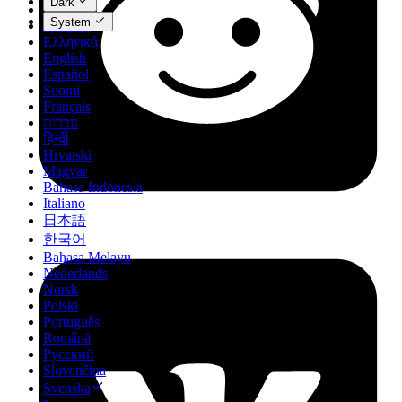
Dark
Dansk
System
Deutsch
Ελληνικά
English
Español
Suomi
Français
עברית
हिन्दी
Hrvatski
Magyar
Bahasa Indonesia
Italiano
日本語
한국어
Bahasa Melayu
Nederlands
Norsk
Polski
Português
Română
Русский
Slovenčina
Svenska