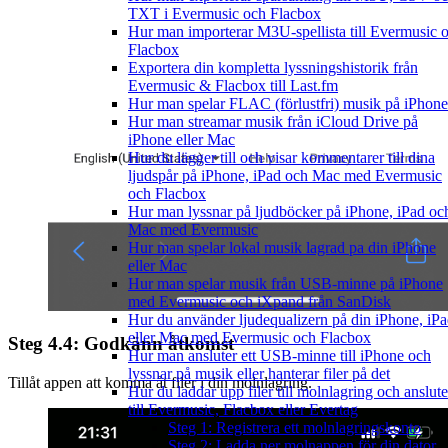
TXT i Evermusic och Flacbox
Hur man importerar M3U-spellista till Evermusic 
Flacbox
Exportera din kompletta lyssningshistorik från
Evermusic & Flacbox till Last.fm
Hur man spelar FLAC (förlustfri) musik på iPhone
Hur man streamar musik från iCloud Drive på
iPhone eller Mac
Hur du lägger till och visar kommentarer till dina
ljudspår på iPhone, iPad och Mac med Evermusic
och Flacbox
Hur man lyssnar på ljudböcker på iPhone, iPad oc
Mac med Evermusic
Hur man spelar lokal musik lagrad pa din iPhone
eller Mac
Hur man spelar musik från USB-minne på iPhone
med Evermusic och iXpand från SanDisk
Hur du använder ljudequalizern på din iPhone, iP
eller Mac med Evermusic och Flacbox
Steg 4.4: Godkänn åtkomst
Hur man ansluter ett USB-minne till iPhone och
lyssnar på musik eller hanterar filer på det
Tillåt appen att komma åt filer i din molnlagring.
Hur du laddar upp filer till molnlagring och anslute
till Evermusic, Flacbox eller Evertag
Steg 1: Registrera ett molnlagringskonto
Steg 2: Ladda ner molnappen för din dator