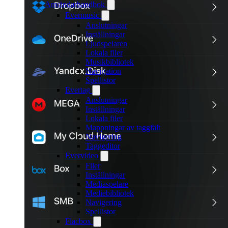
Användarhandbok
Evermusic
Anslutningar
Inställningar
Ljudspelaren
Lokala filer
Musikbibliotek
Navigation
Spellistor
Evertag
Anslutningar
Inställningar
Lokala filer
Mappningar av taggfält
Navigering
Taggeditor
Evervideo
Filer
Inställningar
Mediaspelare
Mediebibliotek
Navigering
Spellistor
Flacbox