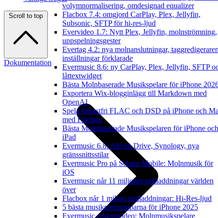
volymnormalisering, omdesignad equalizer
Flacbox 7.4: omgjord CarPlay, Plex, Jellyfin,
Scroll to top
Subsonic, SFTP för hi-res-ljud
Evervideo 1.7: Nytt Plex, Jellyfin, molnströmning,
uppspelningsgester
Evertag 4.2: nya molnanslutningar, taggredigerare
inställningar förklarade
Dokumentation
Evermusic 8.6: ny CarPlay, Plex, Jellyfin, SFTP o
låttextwidget
Bästa Molnbaserade Musikspelare för iPhone 202
Exportera Wix-blogginlägg till Markdown med
OpenAI
Spela förlustfri FLAC och DSD på iPhone och M
med Flacbox
Bästa Molnbaserade Musikspelaren för iPhone oc
iPad
Evermusic 6.8: Aliyun Drive, Synology, nya
gränssnittsstilar
Evermusic Pro på Setapp Mobile: Molnmusik för
iOS
Evermusic når 11 miljoner nedladdningar världen
över
Flacbox når 1 miljon nedladdningar: Hi-Res-ljud
5 bästa musikspelarapparna för iPhone 2025
Evermusic reklamvideo: Molnmusikspelare