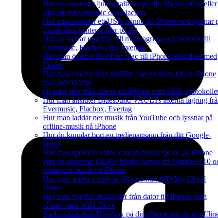
Hur du använder ljudequalizern på din iPhone, iPad eller
Mac med Evermusic och Flacbox
Hur man ansluter ett USB-minne till iPhone och lyssnar 
musik eller hanterar filer på det
Hur du laddar upp filer till molnlagring och ansluter till
Evermusic, Flacbox eller Evertag
Hur man överför filer från Mac till iPhone eller iPad med
Finder
Hur man överför filer trådlöst från en dator till en iPhone
med WiFi-Drive
Överför filer från datorn till iPhone med SMB-protokolle
Hur man ansluter Bluesound VAULTs interna lagring fr
Evermusic, Flacbox, Evertag
Hur man laddar ner musik från YouTube och lyssnar på
offline-musik på iPhone
Hur du kopplar bort en tredjepartsapp från ditt Google-
konto
Hur man spelar in video medan musik spelas på iPhone
Hur du aktiverar DLNA Media Server på Windows 10 o
spelar din musik på iPhone
Hur man spelar musik på iPhone från WD My Cloud
Home
Hur man överför musikfiler från dator till iPhone utan
iTunes med WiFi-Drive
Spela musik från Dropbox på din iPhone när du är offlin