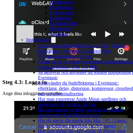
Anslutningar
Inställningar
Ljudspelaren
Lokala filer
Musikbibliotek
Navigering
Spellistor
Instruktioner
Så använder du ljudeffekter och DSP i Flacbox:
Kompressor, Freeverb, Crossfeed, Eko,
Volymnormalisering och mer
Så slår du på en musikvisualiserare medan du spel
musik på iPhone, iPad och Mac
Så aktiverar och använder du sömlös uppspelning 
Evermusic
Steg 4.3: Logga in
Så använder du ljudeffekterna i Evermusic:
efterklang, delay, distorsion, kompressor, crossfeed
Ange dina inloggningsuppgifter.
och volymnormalisering
Hur man exporterar Apple Music-spellistor och
spelar dem i Evermusic på Mac
Hur man skapar en M3U-spellista för Internet
Archive eller Live Music Archive
Hur du spelar din musik från Mac / PC / Linux /
NAS på iPhone med Kodi DLNA-server
Hur man spelar sin egen musik på iPhone med