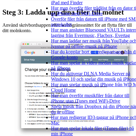
iPad med Finder
Hur man överför filer trådlöst från en dator ti
Steg 3: Ladda upp dina filer till molnet
en iPhone med WiFi-Drive
Överför filer från datorn till iPhone med S
protokollet
Använd skrivbordsappen eller webbgränssnittet för att flytta filer till
Hur man ansluter Bluesound VAULTs inter
ditt molnkonto.
lagring från Evermusic, Flacbox, Evertag
Hur man laddar ner musik från YouTube oc
lyssnar på offline-musik på iPhone
Hur du kopplar bort en tredjepartsapp från di
Google-konto
Hur man spelar in video medan musik spela
på iPhone
Hur du aktiverar DLNA Media Server på
Windows 10 och spelar din musik på iPhon
Hur man spelar musik på iPhone från WD 
Cloud Home
Hur man överför musikfiler från dator till
iPhone utan iTunes med WiFi-Drive
Spela musik från Dropbox på din iPhone nä
du är offline
Hur man redigerar ID3-taggar på iPhone oc
Mac
Hur man spelar lokala filer (iTunes-filer) på
min iPhone