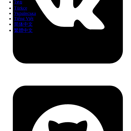
ไทย
Türkçe
Українська
Tiếng Việt
简体中文
繁體中文