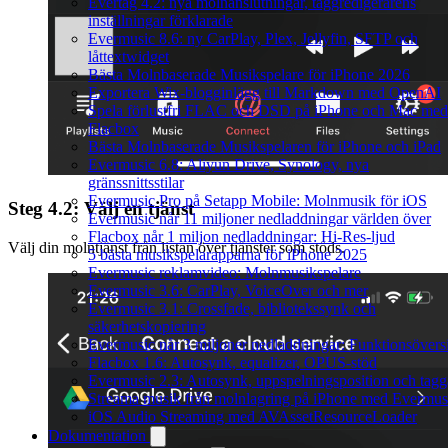
Evertag 4.2: nya molnanslutningar, taggredigerarens
inställningar förklarade
Evermusic 8.6: ny CarPlay, Plex, Jellyfin, SFTP och
låttextwidget
Bästa Molnbaserade Musikspelare för iPhone 2026
Exportera Wix-blogginlägg till Markdown med OpenAI
Spela förlustfri FLAC och DSD på iPhone och Mac med
Flacbox
Bästa Molnbaserade Musikspelaren för iPhone och iPad
Evermusic 6.8: Aliyun Drive, Synology, nya
gränssnittsstilar
Evermusic Pro på Setapp Mobile: Molnmusik för iOS
Steg 4.2: Välj en tjänst
Evermusic når 11 miljoner nedladdningar världen över
Flacbox når 1 miljon nedladdningar: Hi-Res-ljud
Välj din molntjänst från listan över tjänster som stöds.
5 bästa musikspelarapparna för iPhone 2025
Evermusic reklamvideo: Molnmusikspelare
Evermusic 3.6: CarPlay, VoiceOver och mer
Evermusic 3.1: Crossfade, bibliotekssynk och
säkerhetskopiering
Evermusic når 3 miljoner nedladdningar: Funktionsövers
Flacbox 1.6: Autosynk, equalizer, OPUS-stöd
Evermusic 2.3: Autosynk, uppspelningsposition och tagg
Streama musik från molnlagring på iPhone med Evermus
iOS Audio Streaming med AVAssetResourceLoader
Dokumentation