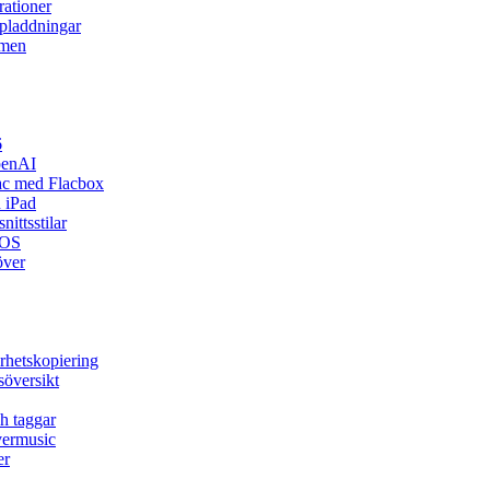
rationer
ppladdningar
rmen
6
penAI
ac med Flacbox
 iPad
ittsstilar
iOS
över
rhetskopiering
söversikt
h taggar
vermusic
er