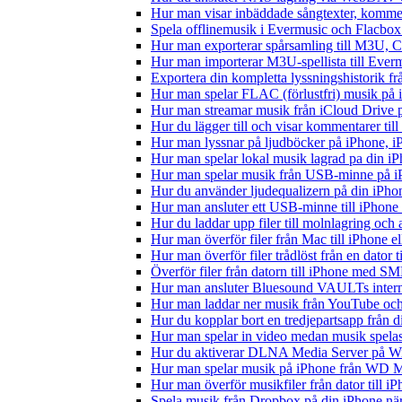
Hur man visar inbäddade sångtexter, kommen
Spela offlinemusik i Evermusic och Flacbox: 
Hur man exporterar spårsamling till M3U,
Hur man importerar M3U-spellista till Ever
Exportera din kompletta lyssningshistorik f
Hur man spelar FLAC (förlustfri) musik på 
Hur man streamar musik från iCloud Drive 
Hur du lägger till och visar kommentarer ti
Hur man lyssnar på ljudböcker på iPhone,
Hur man spelar lokal musik lagrad pa din iP
Hur man spelar musik från USB-minne på 
Hur du använder ljudequalizern på din iPh
Hur man ansluter ett USB-minne till iPhone o
Hur du laddar upp filer till molnlagring och 
Hur man överför filer från Mac till iPhone e
Hur man överför filer trådlöst från en dator
Överför filer från datorn till iPhone med SM
Hur man ansluter Bluesound VAULTs interna
Hur man laddar ner musik från YouTube och 
Hur du kopplar bort en tredjepartsapp från 
Hur man spelar in video medan musik spela
Hur du aktiverar DLNA Media Server på Wi
Hur man spelar musik på iPhone från WD
Hur man överför musikfiler från dator till 
Spela musik från Dropbox på din iPhone när 