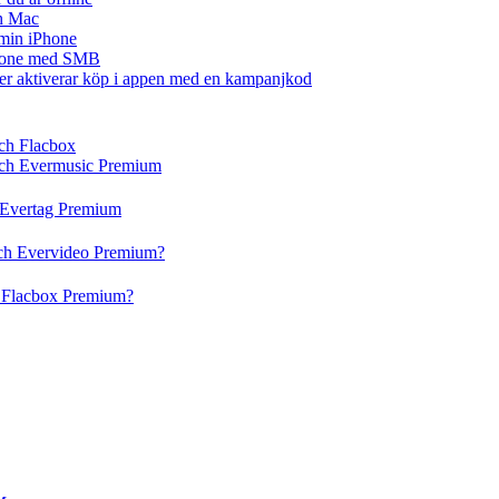
ch Mac
å min iPhone
iPhone med SMB
ler aktiverar köp i appen med en kampanjkod
och Flacbox
 och Evermusic Premium
h Evertag Premium
och Evervideo Premium?
h Flacbox Premium?