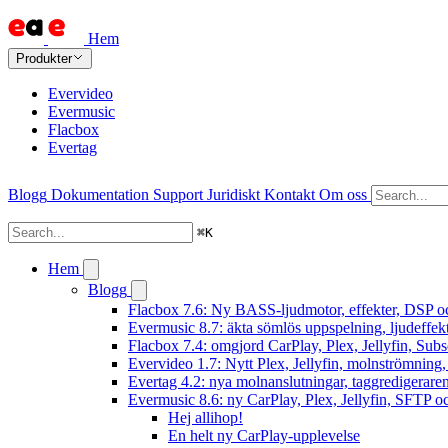
Hem
Produkter
Evervideo
Evermusic
Flacbox
Evertag
Blogg
Dokumentation
Support
Juridiskt
Kontakt
Om oss
⌘
K
Hem
Blogg
Flacbox 7.6: Ny BASS-ljudmotor, effekter, DSP oc
Evermusic 8.7: äkta sömlös uppspelning, ljudeffek
Flacbox 7.4: omgjord CarPlay, Plex, Jellyfin, Subs
Evervideo 1.7: Nytt Plex, Jellyfin, molnströmning
Evertag 4.2: nya molnanslutningar, taggredigeraren
Evermusic 8.6: ny CarPlay, Plex, Jellyfin, SFTP oc
Hej allihop!
En helt ny CarPlay-upplevelse