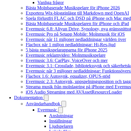
Vanliga frågor
Bästa Molnbaserade Musikspelare för iPhone 2026
Exportera Wix-blogginlägg till Markdown med OpenAI
Spela förlustfri FLAC och DSD på iPhone och Mac med
Bästa Molnbaserade Musikspelaren för iPhone och iPad
Evermusic 6.8: Aliyun Drive, Synology, nya gränssnittsst
Evermusic Pro på Setapp Mobile: Molnmusik för iOS
Evermusic når 11 miljoner nedladdningar världen över
Flacbox når 1 miljon nedladdningar: Hi-Res-ljud
5 bästa musikspelarapparna för iPhone 2025
Evermusic reklamvideo: Molnmusikspelare
Evermusic 3.6: CarPlay, VoiceOver och mer
Evermusic 3.1: Crossfade, bibliotekssynk och säkerhetsk
Evermusic når 3 miljoner nedladdningar: Funktionsövers
Flacbox 1.6: Autosynk, equalizer, OPUS-stöd
Evermusic 2.3: Autosynk, uppspelningsposition och tagg
Streama musik från molnlagring på iPhone med Evermus
iOS Audio Streaming med AVAssetResourceLoader
Dokumentation
Användarhandbok
Evermusic
Anslutningar
Inställningar
Ljudspelaren