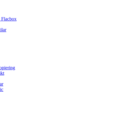
 Flacbox
ilar
opiering
ikt
ar
ic