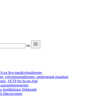
⌘
K
h en live-musikvisualiserare
ter, volymnormalisering, omdesignad equalizer
onic, SFTP för hi-res-ljud
, uppspelningsgester
s inställningar förklarade
h låttextwidget