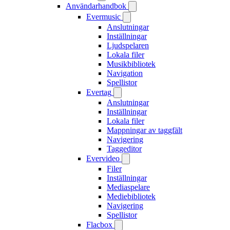
Användarhandbok
Evermusic
Anslutningar
Inställningar
Ljudspelaren
Lokala filer
Musikbibliotek
Navigation
Spellistor
Evertag
Anslutningar
Inställningar
Lokala filer
Mappningar av taggfält
Navigering
Taggeditor
Evervideo
Filer
Inställningar
Mediaspelare
Mediebibliotek
Navigering
Spellistor
Flacbox