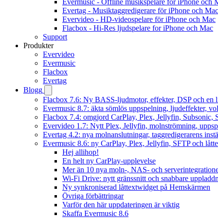
Evermusic - Offline musikspelare för iPhone och 
Evertag - Musiktaggredigerare för iPhone och Ma
Evervideo - HD-videospelare för iPhone och Mac
Flacbox - Hi-Res ljudspelare for iPhone och Mac
Support
Produkter
Evervideo
Evermusic
Flacbox
Evertag
Blogg
Flacbox 7.6: Ny BASS-ljudmotor, effekter, DSP och en l
Evermusic 8.7: äkta sömlös uppspelning, ljudeffekter, v
Flacbox 7.4: omgjord CarPlay, Plex, Jellyfin, Subsonic, S
Evervideo 1.7: Nytt Plex, Jellyfin, molnströmning, uppsp
Evertag 4.2: nya molnanslutningar, taggredigerarens instä
Evermusic 8.6: ny CarPlay, Plex, Jellyfin, SFTP och lått
Hej allihop!
En helt ny CarPlay-upplevelse
Mer än 10 nya moln-, NAS- och serverintegration
Wi-Fi Drive: nytt gränssnitt och snabbare uppladd
Ny synkroniserad låttextwidget på Hemskärmen
Övriga förbättringar
Varför den här uppdateringen är viktig
Skaffa Evermusic 8.6