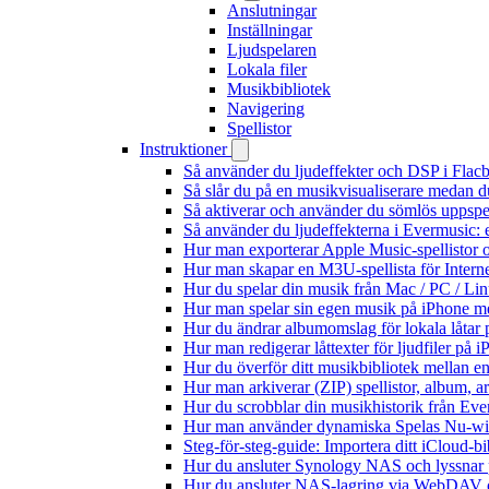
Anslutningar
Inställningar
Ljudspelaren
Lokala filer
Musikbibliotek
Navigering
Spellistor
Instruktioner
Så använder du ljudeffekter och DSP i Fla
Så slår du på en musikvisualiserare medan 
Så aktiverar och använder du sömlös uppspe
Så använder du ljudeffekterna i Evermusic: 
Hur man exporterar Apple Music-spellistor 
Hur man skapar en M3U-spellista för Intern
Hur du spelar din musik från Mac / PC / 
Hur man spelar sin egen musik på iPhone m
Hur du ändrar albumomslag för lokala låtar p
Hur man redigerar låttexter för ljudfiler på
Hur du överför ditt musikbibliotek mellan en
Hur man arkiverar (ZIP) spellistor, album, a
Hur du scrobblar din musikhistorik från Ever
Hur man använder dynamiska Spelas Nu-wid
Steg-för-steg-guide: Importera ditt iCloud-b
Hur du ansluter Synology NAS och lyssnar 
Hur du ansluter NAS-lagring via WebDAV oc