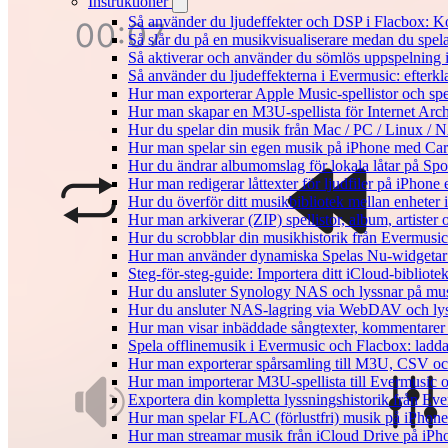
Instruktioner
Så använder du ljudeffekter och DSP i Flacbox: 
Så slår du på en musikvisualiserare medan du spe
Så aktiverar och använder du sömlös uppspelning 
Så använder du ljudeffekterna i Evermusic: efterkl
Hur man exporterar Apple Music-spellistor och sp
Hur man skapar en M3U-spellista för Internet Arch
Hur du spelar din musik från Mac / PC / Linux 
Hur man spelar sin egen musik på iPhone med Ca
Hur du ändrar albumomslag för lokala låtar på Spot
Hur man redigerar låttexter för ljudfiler på iPhon
Hur du överför ditt musikbibliotek mellan enheter 
Hur man arkiverar (ZIP) spellistor, album, artister
Hur du scrobblar din musikhistorik från Evermusic 
Hur man använder dynamiska Spelas Nu-widgetar 
Steg-för-steg-guide: Importera ditt iCloud-bibliote
Hur du ansluter Synology NAS och lyssnar på mus
Hur du ansluter NAS-lagring via WebDAV och lyss
Hur man visar inbäddade sångtexter, kommentarer 
Spela offlinemusik i Evermusic och Flacbox: ladda n
Hur man exporterar spårsamling till M3U, CSV o
Hur man importerar M3U-spellista till Evermusic 
Exportera din kompletta lyssningshistorik från Eve
Hur man spelar FLAC (förlustfri) musik på iPhone
Hur man streamar musik från iCloud Drive på iPh