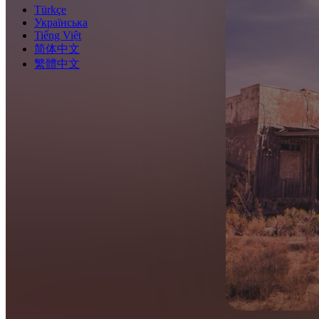
Türkçe
Українська
Tiếng Việt
简体中文
繁體中文