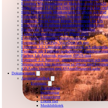
Exportera Wix-blogginlägg till Markdown med OpenAI
Spela förlustfri FLAC och DSD på iPhone och Mac med
Bästa Molnbaserade Musikspelaren för iPhone och iPad
Evermusic 6.8: Aliyun Drive, Synology, nya gränssnittsst
Evermusic Pro på Setapp Mobile: Molnmusik för iOS
Evermusic når 11 miljoner nedladdningar världen över
Flacbox når 1 miljon nedladdningar: Hi-Res-ljud
5 bästa musikspelarapparna för iPhone 2025
Evermusic reklamvideo: Molnmusikspelare
Evermusic 3.6: CarPlay, VoiceOver och mer
Evermusic 3.1: Crossfade, bibliotekssynk och säkerhetsk
Evermusic når 3 miljoner nedladdningar: Funktionsövers
Flacbox 1.6: Autosynk, equalizer, OPUS-stöd
Evermusic 2.3: Autosynk, uppspelningsposition och tagg
Streama musik från molnlagring på iPhone med Evermus
iOS Audio Streaming med AVAssetResourceLoader
Dokumentation
Användarhandbok
Evermusic
Anslutningar
Inställningar
Ljudspelaren
Lokala filer
Musikbibliotek