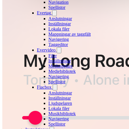
Navigation
Spellistor
Evertag
Anslutningar
Inställningar
Lokala filer
Mappningar av taggfält
Navigering
Taggeditor
Evervideo
Filer
Inställningar
Mediaspelare
Mediebibliotek
Navigering
Spellistor
Flacbox
Anslutningar
Inställningar
Ljudspelaren
Lokala filer
Musikbibliotek
Navigering
Spellistor