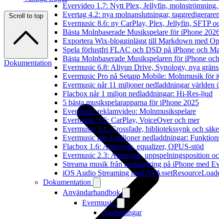
Evervideo 1.7: Nytt Plex, Jellyfin, molnströmning
Evertag 4.2: nya molnanslutningar, taggredigeraren
Scroll to top
Evermusic 8.6: ny CarPlay, Plex, Jellyfin, SFTP oc
Bästa Molnbaserade Musikspelare för iPhone 202
Exportera Wix-blogginlägg till Markdown med O
Spela förlustfri FLAC och DSD på iPhone och M
Bästa Molnbaserade Musikspelaren för iPhone och
Dokumentation
Evermusic 6.8: Aliyun Drive, Synology, nya gränssn
Evermusic Pro på Setapp Mobile: Molnmusik för 
Evermusic når 11 miljoner nedladdningar världen 
Flacbox når 1 miljon nedladdningar: Hi-Res-ljud
5 bästa musikspelarapparna för iPhone 2025
Evermusic reklamvideo: Molnmusikspelare
Evermusic 3.6: CarPlay, VoiceOver och mer
Evermusic 3.1: Crossfade, bibliotekssynk och säke
Evermusic når 3 miljoner nedladdningar: Funktion
Flacbox 1.6: Autosynk, equalizer, OPUS-stöd
Evermusic 2.3: Autosynk, uppspelningsposition oc
Streama musik från molnlagring på iPhone med E
iOS Audio Streaming med AVAssetResourceLoad
Dokumentation
Användarhandbok
Evermusic
Anslutningar