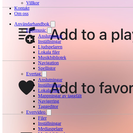
Villkor
Kontakt
Om oss
Användarhandbok
Evermusic
Anslutningar
Inställningar
Ljudspelaren
Lokala filer
Musikbibliotek
Navigation
Spellistor
Evertag
Anslutningar
Inställningar
Lokala filer
Mappningar av taggfält
Navigering
Taggeditor
Evervideo
Filer
Inställningar
Mediaspelare