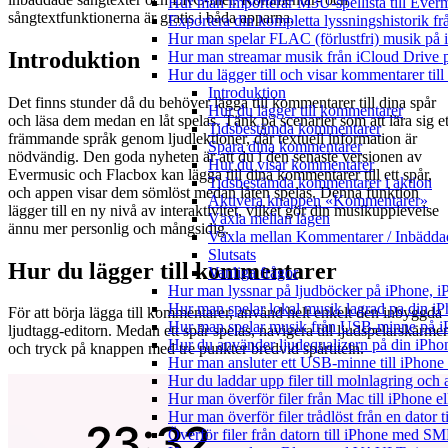
Hur man importerar M3U-spellista till Ever
sångtextfunktionerna är gratis i båda apparna.
Exportera din kompletta lyssningshistorik f
Hur man spelar FLAC (förlustfri) musik på 
Introduktion
Hur man streamar musik från iCloud Drive 
Hur du lägger till och visar kommentarer ti
Introduktion
Det finns stunder då du behöver lägga till kommentarer till dina spår
Hur du lägger till kommentarer
och läsa dem medan en låt spelas. Tänk på scenarier som att lära sig et
Tidsbestämda kommentarer
främmande språk genom ljudlektioner, där textuell information är
Spara dina kommentarer
nödvändig. Den goda nyheten är att du i den senaste versionen av
Hur du visar kommentarer
Evermusic och Flacbox kan lägga till dina kommentarer till ett spår,
Tidsbestämda kommentarer i aktion
och appen visar dem sömlöst medan låten spelas. Denna funktion
Aktivera knappen «Kommentarer»
lägger till en ny nivå av interaktivitet, vilket gör din musikupplevelse
Växla mellan lägen
ännu mer personlig och mångsidig.
Växla mellan Kommentarer / Inbäddad
Slutsats
Hur du lägger till kommentarer
Vanliga frågor
Hur man lyssnar på ljudböcker på iPhone,
Hur man spelar lokal musik lagrad pa din iP
För att börja lägga till kommentarer, använd helt enkelt den inbyggda
Hur man spelar musik från USB-minne på 
ljudtagg-editorn. Medan ett spår spelas, navigera till ljudspelarskärme
Hur du använder ljudequalizern på din iPh
och tryck på knappen med tre punkter bredvid spårtiteln.
Hur man ansluter ett USB-minne till iPhone o
Hur du laddar upp filer till molnlagring och 
Hur man överför filer från Mac till iPhone e
Hur man överför filer trådlöst från en dator
Överför filer från datorn till iPhone med SM