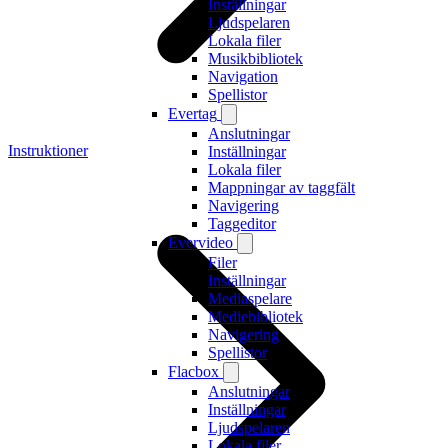
Inställningar
Ljudspelaren
Lokala filer
Musikbibliotek
Navigation
Spellistor
Evertag
Anslutningar
Instruktioner
Inställningar
Lokala filer
Mappningar av taggfält
Navigering
Taggeditor
Evervideo
Filer
Inställningar
Mediaspelare
Mediebibliotek
Navigering
Spellistor
Flacbox
Anslutningar
Inställningar
Ljudspelaren
Lokala filer