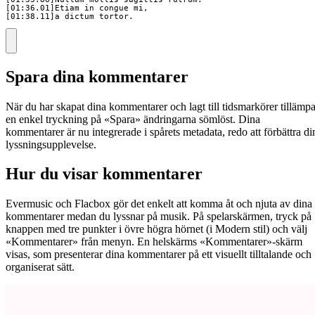
[01:36.01]Etiam in congue mi, 

[01:38.11]a dictum tortor.
Spara dina kommentarer
När du har skapat dina kommentarer och lagt till tidsmarkörer tillämpa
en enkel tryckning på «Spara» ändringarna sömlöst. Dina
kommentarer är nu integrerade i spårets metadata, redo att förbättra di
lyssningsupplevelse.
Hur du visar kommentarer
Evermusic och Flacbox gör det enkelt att komma åt och njuta av dina
kommentarer medan du lyssnar på musik. På spelarskärmen, tryck på
knappen med tre punkter i övre högra hörnet (i Modern stil) och välj
«Kommentarer» från menyn. En helskärms «Kommentarer»-skärm
visas, som presenterar dina kommentarer på ett visuellt tilltalande och
organiserat sätt.