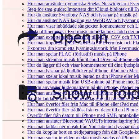
Hur man använder dynamiska Spelas Nu-widgetar i Ever
Steg-för-steg-guide: Importera ditt iCloud-bibliotek till
Hur du ansluter Synology NAS och lyssnar på musik på 
Hur du ansluter NAS-lagring via WebDAV och lyssnar p
Hur man visar inbäddade sångtexter, kommentarer och LR
Spela offlinemusik i Evermusic och Flacbox: ladda ner och
Hur man exporterar spårsamling till M3U, CSV och TXT
Hur man importerar M3U-spellista till Evermusic och Fl
Exportera din kompletta lyssningshistorik från Evermusic
Hur man spelar FLAC (förlustfri) musik på iPhone
Hur man streamar musik från iCloud Drive på iPhone el
Hur du lägger till och visar kommentarer till dina ljud
Hur man lyssnar på ljudböcker på iPhone, iPad och Ma
Hur man spelar lokal musik lagrad pa din iPhone eller M
Hur man spelar musik från USB-minne på iPhone med E
Hur du använder ljudequalizern på din iPhone, iPad el
Hur man ansluter ett USB-minne till iPhone och lyssnar på
Hur du laddar upp filer till molnlagring och ansluter till
Hur man överför filer från Mac till iPhone eller iPad med
Hur man överför filer trådlöst från en dator till en iPho
Överför filer från datorn till iPhone med SMB-protokolle
Hur man ansluter Bluesound VAULTs interna lagring frå
Hur man laddar ner musik från YouTube och lyssnar på o
Hur du kopplar bort en tredjepartsapp från ditt Google-k
Hur man spelar in video medan musik spelas på iPhone