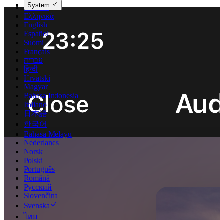
System
Deutsch
Ελληνικά
English
Español
Suomi
Français
עברית
हिन्दी
Hrvatski
Magyar
Bahasa Indonesia
Italiano
日本語
한국어
Bahasa Melayu
Nederlands
Norsk
Polski
Português
Română
Русский
Slovenčina
Svenska
ไทย