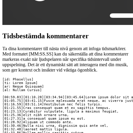
Tidsbestämda kommentarer
Ta dina kommentarer till nästa nivå genom att infoga tidsmarkörer.
Med formatet [MM:SS.SS] kan du säkerställa att dina kommentarer
markeras exakt när ljudspelaren når specifika tidsintervall under
uppspelning. Det är ett dynamiskt sätt att interagera med din musik,
som ger kontext och insikter vid viktiga ögonblick.
[id: Phasellus]

[ti: Lorem Ipsum]

[ar: Neque Quisquam]

[al: Nullam Cursus]

[00:59.83][01:10.28][03:34.94][03:45.64]Lorem ipsum dolor sit a
[01:05.75][03:41.15]Fusce malesuada erat neque, ac viverra just
[01:16.59][03:51.14]Vestibulum nec felis turpis.

[01:21.55]Cras consequat quam et ex sagittis tempus.

[01:23.13]Curabitur vulputate, ligula a maximus feugiat,

[01:25.36]elit nibh ornare urna, 

[01:27.31]a consequat quam ipsum eu est.

[01:28.92]Aliquam ut commodo ante.

[01:30.46]Nulla nisi urna, dignissim quis ante vel,

[01:32.48]laoreet mattis ligula. 

[01:33.86]Nullam mollis sagittis rutrum.
