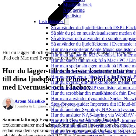
Musikbibliotek
Navigering
Spellistor
Instruktioner
Så använder du ljudeffekter och DSP i Fla
Så slår du på en musikvisualiserare medan 
Så aktiverar och använder du sömlös uppspe
Så använder du ljudeffekterna i Evermusic: 
Hur man exporterar Apple Music-spellistor 
Hur du lägger till och visar kommentarer till dina ljudspår på iPhone,
Hur man skapar en M3U-spellista för Intern
iPad och Mac med Evermusic och Flacbox
Hur du spelar din musik från Mac / PC / 
Hur man spelar sin egen musik på iPhone m
Hur du lägger till och visar kommentarer
Hur du ändrar albumomslag för lokala låtar p
Hur man redigerar låttexter för ljudfiler på
till dina ljudspår på iPhone, iPad och Mac
Hur du överför ditt musikbibliotek mellan en
med Evermusic och Flacbox
Hur man arkiverar (ZIP) spellistor, album, a
Hur du scrobblar din musikhistorik från Ever
Hur man använder dynamiska Spelas Nu-wid
Artem Meleshko
Steg-för-steg-guide: Importera ditt iCloud-b
Founder & Engineer at Everappz
Hur du ansluter Synology NAS och lyssnar 
Hur du ansluter NAS-lagring via WebDAV oc
Sammanfattning:
Evermusic och Flacbox låter dig lägga till
Hur man visar inbäddade sångtexter, kommen
textkommentarer med tidsmarkörer till vilket ljudspår som helst och
Spela offlinemusik i Evermusic och Flacbox: 
sedan visa dem synkroniserat under uppspelning. Du kan också visa
Hur man exporterar spårsamling till M3U,
inbäddade sångtexter och LRC-filer. Kommentar- och