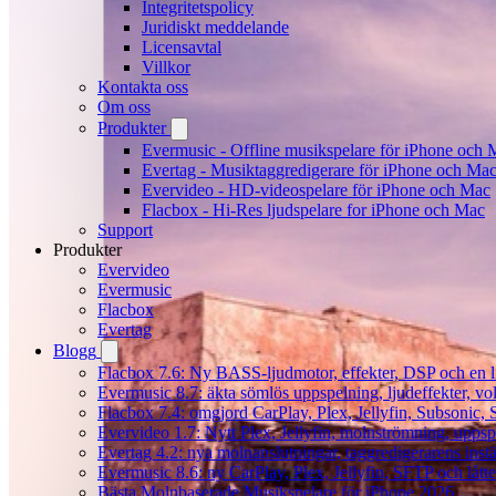
Integritetspolicy
Juridiskt meddelande
Licensavtal
Villkor
Kontakta oss
Om oss
Produkter
Evermusic - Offline musikspelare för iPhone och 
Evertag - Musiktaggredigerare för iPhone och Ma
Evervideo - HD-videospelare för iPhone och Mac
Flacbox - Hi-Res ljudspelare for iPhone och Mac
Support
Produkter
Evervideo
Evermusic
Flacbox
Evertag
Blogg
Flacbox 7.6: Ny BASS-ljudmotor, effekter, DSP och en l
Evermusic 8.7: äkta sömlös uppspelning, ljudeffekter, v
Flacbox 7.4: omgjord CarPlay, Plex, Jellyfin, Subsonic, S
Evervideo 1.7: Nytt Plex, Jellyfin, molnströmning, uppsp
Evertag 4.2: nya molnanslutningar, taggredigerarens instä
Evermusic 8.6: ny CarPlay, Plex, Jellyfin, SFTP och lått
Bästa Molnbaserade Musikspelare för iPhone 2026