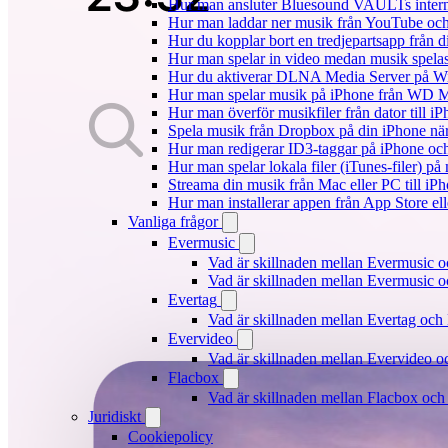
Hur man ansluter Bluesound VAULTs interna
Hur man laddar ner musik från YouTube och 
Hur du kopplar bort en tredjepartsapp från 
Hur man spelar in video medan musik spela
Hur du aktiverar DLNA Media Server på Wi
Hur man spelar musik på iPhone från WD
Hur man överför musikfiler från dator till 
Spela musik från Dropbox på din iPhone när 
Hur man redigerar ID3-taggar på iPhone o
Hur man spelar lokala filer (iTunes-filer) p
Streama din musik från Mac eller PC till 
Hur man installerar appen från App Store el
Vanliga frågor
Evermusic
Vad är skillnaden mellan Evermusic 
Vad är skillnaden mellan Evermusic
Evertag
Vad är skillnaden mellan Evertag oc
Evervideo
Vad är skillnaden mellan Evervideo 
Flacbox
Vad är skillnaden mellan Flacbox oc
Juridiskt
Cookiepolicy