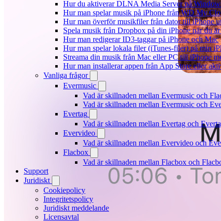
Hur du aktiverar DLNA Media Server på Windows 
Hur man spelar musik på iPhone från WD My Cl
Hur man överför musikfiler från dator till iPhone
Spela musik från Dropbox på din iPhone när du är 
Hur man redigerar ID3-taggar på iPhone och Mac
Hur man spelar lokala filer (iTunes-filer) på min i
Streama din musik från Mac eller PC till iPhone
Hur man installerar appen från App Store eller ak
Vanliga frågor
Evermusic
Vad är skillnaden mellan Evermusic och Fl
Vad är skillnaden mellan Evermusic och E
Evertag
Vad är skillnaden mellan Evertag och Ever
Evervideo
Vad är skillnaden mellan Evervideo och Ev
Flacbox
Vad är skillnaden mellan Flacbox och Flac
Support
Juridiskt
Cookiepolicy
Integritetspolicy
Juridiskt meddelande
Licensavtal