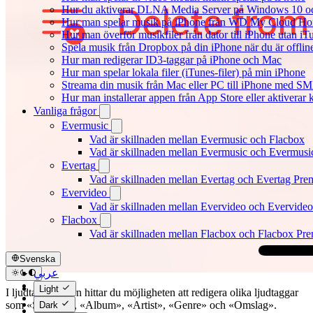
Hur du aktiverar DLNA Media Server på Windows 10 och
Hur man spelar musik på iPhone från WD My Cloud H
Hur man överför musikfiler från dator till iPhone utan 
Spela musik från Dropbox på din iPhone när du är offlin
Hur man redigerar ID3-taggar på iPhone och Mac
Hur man spelar lokala filer (iTunes-filer) på min iPhone
Streama din musik från Mac eller PC till iPhone med S
Hur man installerar appen från App Store eller aktivera
Vanliga frågor
Evermusic
Vad är skillnaden mellan Evermusic och Flacbox
Vad är skillnaden mellan Evermusic och Evermus
Evertag
Vad är skillnaden mellan Evertag och Evertag Pr
Evervideo
Vad är skillnaden mellan Evervideo och Evervide
Flacbox
Vad är skillnaden mellan Flacbox och Flacbox Pr
Svenska
عربي
Català
Light
I ljudtagg-editorn hittar du möjligheten att redigera olika ljudtaggar
Čeština
som «Spårtitel», «Album», «Artist», «Genre» och «Omslag».
Dark
Dansk