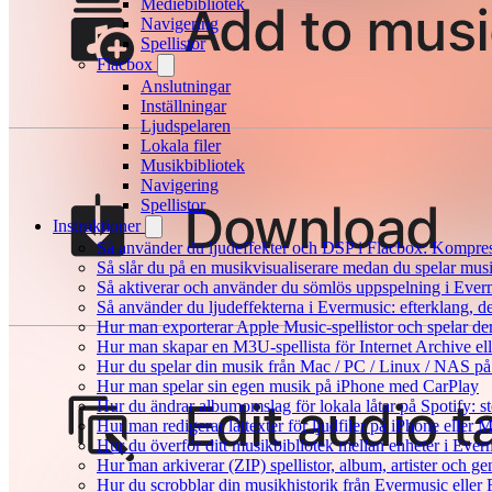
Mediebibliotek
Navigering
Spellistor
Flacbox
Anslutningar
Inställningar
Ljudspelaren
Lokala filer
Musikbibliotek
Navigering
Spellistor
Instruktioner
Så använder du ljudeffekter och DSP i Flacbox: Kompre
Så slår du på en musikvisualiserare medan du spelar mu
Så aktiverar och använder du sömlös uppspelning i Ever
Så använder du ljudeffekterna i Evermusic: efterklang, d
Hur man exporterar Apple Music-spellistor och spelar d
Hur man skapar en M3U-spellista för Internet Archive el
Hur du spelar din musik från Mac / PC / Linux / NAS 
Hur man spelar sin egen musik på iPhone med CarPlay
Hur du ändrar albumomslag för lokala låtar på Spotify: st
Hur man redigerar låttexter för ljudfiler på iPhone eller
Hur du överför ditt musikbibliotek mellan enheter i Everm
Hur man arkiverar (ZIP) spellistor, album, artister och g
Hur du scrobblar din musikhistorik från Evermusic eller F