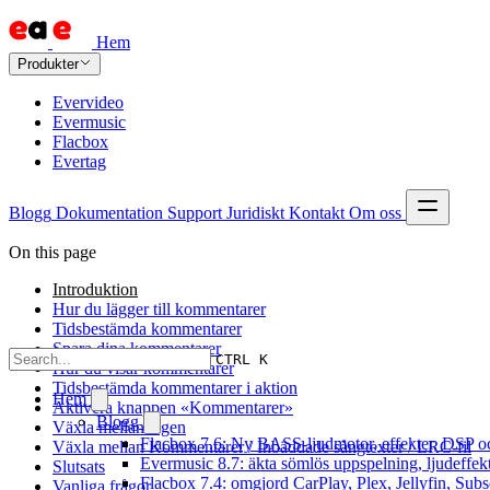
Hem
Produkter
Evervideo
Evermusic
Flacbox
Evertag
Blogg
Dokumentation
Support
Juridiskt
Kontakt
Om oss
On this page
Introduktion
Hur du lägger till kommentarer
Tidsbestämda kommentarer
Spara dina kommentarer
CTRL K
Hur du visar kommentarer
Tidsbestämda kommentarer i aktion
Hem
Aktivera knappen «Kommentarer»
Blogg
Växla mellan lägen
Flacbox 7.6: Ny BASS-ljudmotor, effekter, DSP oc
Växla mellan Kommentarer / Inbäddade sångtexter / LRC-fil
Evermusic 8.7: äkta sömlös uppspelning, ljudeffek
Slutsats
Flacbox 7.4: omgjord CarPlay, Plex, Jellyfin, Subs
Vanliga frågor