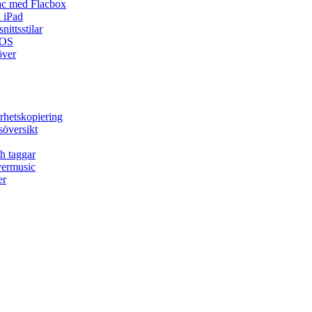
ac med Flacbox
 iPad
ittsstilar
iOS
över
rhetskopiering
söversikt
h taggar
vermusic
er