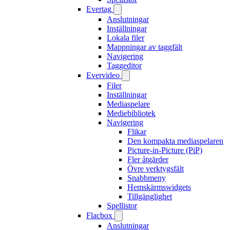
Evertag
Anslutningar
Inställningar
Lokala filer
Mappningar av taggfält
Navigering
Taggeditor
Evervideo
Filer
Inställningar
Mediaspelare
Mediebibliotek
Navigering
Flikar
Den kompakta mediaspelaren
Picture-in-Picture (PiP)
Fler åtgärder
Övre verktygsfält
Snabbmeny
Hemskärmswidgets
Tillgänglighet
Spellistor
Flacbox
Anslutningar