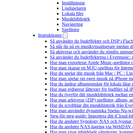
Inställningar
Ljudspelaren
Lokala filer
Musikbibliotek
Navigering
Spellistor
Instruktioner
Så använder du ljudeffekter och DSP i Fla
Så slår du på en musikvisualiserare medan 
Så aktiverar och använder du sömlös uppspe
Så använder du ljudeffekterna i Evermusic: 
Hur man exporterar Apple Music-spellistor 
Hur man skapar en M3U-spellista för Intern
Hur du spelar din musik från Mac / PC / 
Hur man spelar sin egen musik på iPhone m
Hur du ändrar albumomslag för lokala låtar p
Hur man redigerar låttexter för ljudfiler på
Hur du överför ditt musikbibliotek mellan en
Hur man arkiverar (ZIP) spellistor, album, a
Hur du scrobblar din musikhistorik från Ever
Hur man använder dynamiska Spelas Nu-wid
Steg-för-steg-guide: Importera ditt iCloud-b
Hur du ansluter Synology NAS och lyssnar 
Hur du ansluter NAS-lagring via WebDAV oc
Hur man visar inbäddade sångtexter, kommen