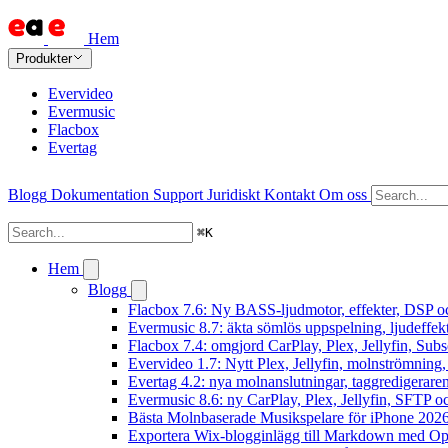
Hem
Produkter
Evervideo
Evermusic
Flacbox
Evertag
Blogg
Dokumentation
Support
Juridiskt
Kontakt
Om oss
⌘
K
Hem
Blogg
Flacbox 7.6: Ny BASS-ljudmotor, effekter, DSP oc
Evermusic 8.7: äkta sömlös uppspelning, ljudeffek
Flacbox 7.4: omgjord CarPlay, Plex, Jellyfin, Subs
Evervideo 1.7: Nytt Plex, Jellyfin, molnströmning
Evertag 4.2: nya molnanslutningar, taggredigeraren
Evermusic 8.6: ny CarPlay, Plex, Jellyfin, SFTP oc
Bästa Molnbaserade Musikspelare för iPhone 202
Exportera Wix-blogginlägg till Markdown med O