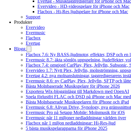
Evertag - Musiktaggredigerare för iPhone och Ma
Evervideo - HD-videospelare för iPhone och Mac
Flacbox - Hi-Res ljudspelare for iPhone och Mac
Support
Produkter
Evervideo
Evermusic
Flacbox
Evertag
Blogg
Flacbox 7.6: Ny BASS-ljudmotor, effekter, DSP och en l
Evermusic 8.7: äkta sömlös uppspelning, ljudeffekter, v
Flacbox 7.4: omgjord CarPlay, Plex, Jellyfin, Subsonic, S
Evervideo 1.7: Nytt Plex, Jellyfin, molnströmning, uppsp
Evertag 4.2: nya molnanslutningar, taggredigerarens instä
Evermusic 8.6: ny CarPlay, Plex, Jellyfin, SFTP och lått
Bästa Molnbaserade Musikspelare för iPhone 2026
Exportera Wix-blogginlägg till Markdown med OpenAI
Spela förlustfri FLAC och DSD på iPhone och Mac med
Bästa Molnbaserade Musikspelaren för iPhone och iPad
Evermusic 6.8: Aliyun Drive, Synology, nya gränssnittsst
Evermusic Pro på Setapp Mobile: Molnmusik för iOS
Evermusic når 11 miljoner nedladdningar världen över
Flacbox når 1 miljon nedladdningar: Hi-Res-ljud
5 bästa musikspelarapparna för iPhone 2025