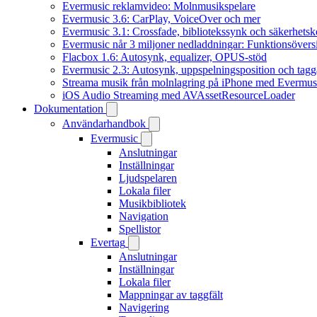
Evermusic reklamvideo: Molnmusikspelare
Evermusic 3.6: CarPlay, VoiceOver och mer
Evermusic 3.1: Crossfade, bibliotekssynk och säkerhetsk
Evermusic når 3 miljoner nedladdningar: Funktionsövers
Flacbox 1.6: Autosynk, equalizer, OPUS-stöd
Evermusic 2.3: Autosynk, uppspelningsposition och tagg
Streama musik från molnlagring på iPhone med Evermus
iOS Audio Streaming med AVAssetResourceLoader
Dokumentation
Användarhandbok
Evermusic
Anslutningar
Inställningar
Ljudspelaren
Lokala filer
Musikbibliotek
Navigation
Spellistor
Evertag
Anslutningar
Inställningar
Lokala filer
Mappningar av taggfält
Navigering