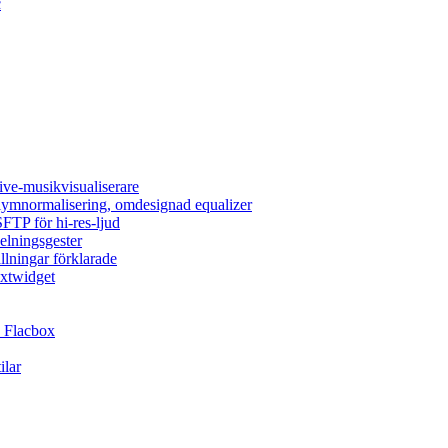
c
ive-musikvisualiserare
olymnormalisering, omdesignad equalizer
FTP för hi-res-ljud
elningsgester
llningar förklarade
extwidget
 Flacbox
ilar