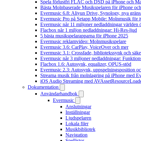
Spela förlustfri FLAC och DSD på iPhone och M
Bästa Molnbaserade Musikspelaren för iPhone och
Evermusic 6.8: Aliyun Drive, Synology, nya gränssn
Evermusic Pro på Setapp Mobile: Molnmusik för 
Evermusic når 11 miljoner nedladdningar världen 
Flacbox når 1 miljon nedladdningar: Hi-Res-ljud
5 bästa musikspelarapparna för iPhone 2025
Evermusic reklamvideo: Molnmusikspelare
Evermusic 3.6: CarPlay, VoiceOver och mer
Evermusic 3.1: Crossfade, bibliotekssynk och säke
Evermusic når 3 miljoner nedladdningar: Funktion
Flacbox 1.6: Autosynk, equalizer, OPUS-stöd
Evermusic 2.3: Autosynk, uppspelningsposition oc
Streama musik från molnlagring på iPhone med E
iOS Audio Streaming med AVAssetResourceLoad
Dokumentation
Användarhandbok
Evermusic
Anslutningar
Inställningar
Ljudspelaren
Lokala filer
Musikbibliotek
Navigation
Spellistor