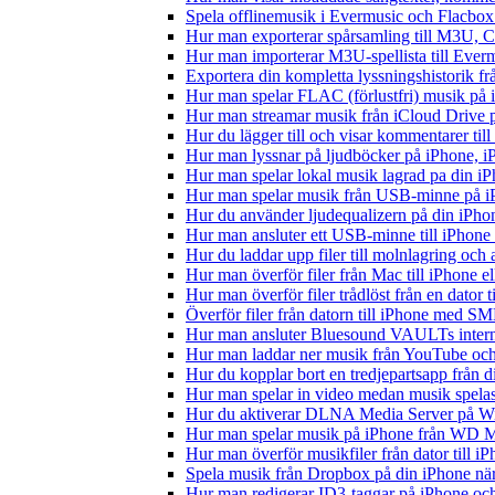
Spela offlinemusik i Evermusic och Flacbox: 
Hur man exporterar spårsamling till M3U,
Hur man importerar M3U-spellista till Ever
Exportera din kompletta lyssningshistorik f
Hur man spelar FLAC (förlustfri) musik på 
Hur man streamar musik från iCloud Drive 
Hur du lägger till och visar kommentarer ti
Hur man lyssnar på ljudböcker på iPhone,
Hur man spelar lokal musik lagrad pa din iP
Hur man spelar musik från USB-minne på 
Hur du använder ljudequalizern på din iPh
Hur man ansluter ett USB-minne till iPhone o
Hur du laddar upp filer till molnlagring och 
Hur man överför filer från Mac till iPhone e
Hur man överför filer trådlöst från en dator
Överför filer från datorn till iPhone med SM
Hur man ansluter Bluesound VAULTs interna
Hur man laddar ner musik från YouTube och 
Hur du kopplar bort en tredjepartsapp från 
Hur man spelar in video medan musik spela
Hur du aktiverar DLNA Media Server på Wi
Hur man spelar musik på iPhone från WD
Hur man överför musikfiler från dator till 
Spela musik från Dropbox på din iPhone när 
Hur man redigerar ID3-taggar på iPhone o