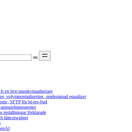
⌘
K
h en live-musikvisualiserare
ter, volymnormalisering, omdesignad equalizer
onic, SFTP för hi-res-ljud
, uppspelningsgester
s inställningar förklarade
h låttextwidget
6
penAI