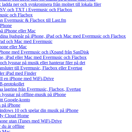
ladda ner och synkronisera från molnet till lokala filer
 CSV och TXT i Evermusic och Flacbox
music och Flacbox
rån Evermusic & Flacbox till Last.fm
iPhone
på iPhone eller Mac
ll dina ljudspår på iPhone, iPad och Mac med Evermusic och Flacbox
 iPad och Mac med Evermusic
hone eller Mac
iPhone med Evermusic och iXpand från SanDisk
one, iPad eller Mac med Evermusic och Flacbox
ch lyssnar på musik eller hanterar filer på det
ansluter till Evermusic, Flacbox eller Evertag
ller iPad med Finder
 till en iPhone med WiFi-Drive
B-protokollet
 lagring från Evermusic, Flacbox, Evertag
lyssnar på offline-musik på iPhone
ditt Google-konto
s på iPhone
ndows 10 och spelar din musik på iPhone
 My Cloud Home
iPhone utan iTunes med WiFi-Drive
du är offline
ch Mac