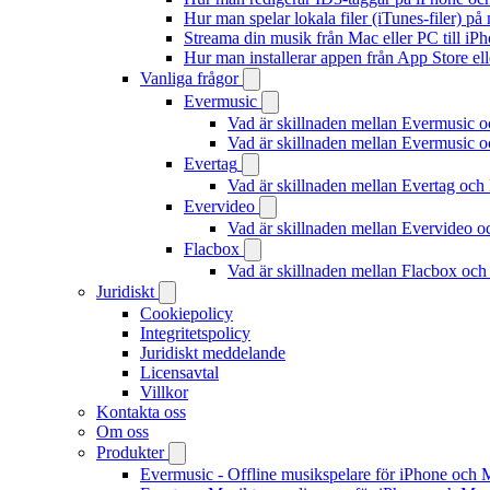
Hur man spelar lokala filer (iTunes-filer) p
Streama din musik från Mac eller PC till 
Hur man installerar appen från App Store el
Vanliga frågor
Evermusic
Vad är skillnaden mellan Evermusic 
Vad är skillnaden mellan Evermusic
Evertag
Vad är skillnaden mellan Evertag oc
Evervideo
Vad är skillnaden mellan Evervideo 
Flacbox
Vad är skillnaden mellan Flacbox oc
Juridiskt
Cookiepolicy
Integritetspolicy
Juridiskt meddelande
Licensavtal
Villkor
Kontakta oss
Om oss
Produkter
Evermusic - Offline musikspelare för iPhone och 