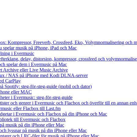
cbox: Kompressor, Freeverb, Crossfeed, Eko, Volymnormalisering och m
du spelar musik på iPhone, iPad och Mac
lning i Evermusic
efterklang, delay, distorsion, kompressor, crossfeed och volymnormalise
och spelar dem i Evermusic på Mac
et Archive eller Live Music Archive
Linux / NAS på iPhone med Kodi DLNA-server
ed CarPlay
å Spotify: steg-för-steg-guide (mobil och dator)
 iPhone eller MAC
heter i Evermusic: steg-för-steg-guide
rtister och genrer i Evermusic och Flacbox och överför till en annan enh
music eller Flacbox till Last.fm
getar i Evermusic och Flacbox på din iPhone och Mac
ibliotek till Evermusic och Flacbox
på musik på din iPhone eller Mac
h lyssnar på musik på din iPhone eller Mac
tarer och LRC-filer för musik på iPhone eller Mac