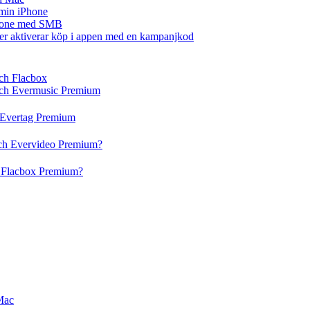
å min iPhone
iPhone med SMB
ler aktiverar köp i appen med en kampanjkod
och Flacbox
 och Evermusic Premium
h Evertag Premium
och Evervideo Premium?
h Flacbox Premium?
Mac