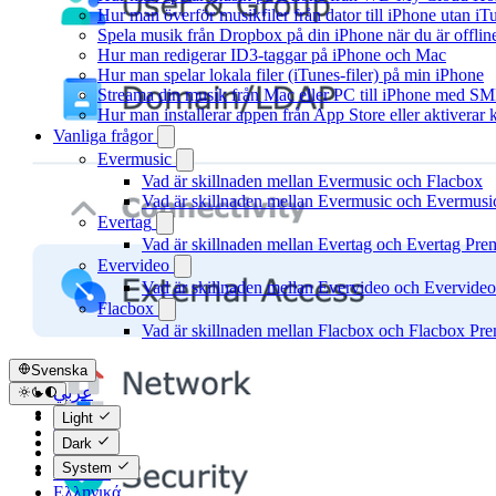
Hur man överför musikfiler från dator till iPhone utan 
Spela musik från Dropbox på din iPhone när du är offlin
Hur man redigerar ID3-taggar på iPhone och Mac
Hur man spelar lokala filer (iTunes-filer) på min iPhone
Streama din musik från Mac eller PC till iPhone med S
Hur man installerar appen från App Store eller aktivera
Vanliga frågor
Evermusic
Vad är skillnaden mellan Evermusic och Flacbox
Vad är skillnaden mellan Evermusic och Evermus
Evertag
Vad är skillnaden mellan Evertag och Evertag Pr
Evervideo
Vad är skillnaden mellan Evervideo och Evervide
Flacbox
Vad är skillnaden mellan Flacbox och Flacbox Pr
Svenska
عربي
Català
Light
Čeština
Dark
Dansk
System
Deutsch
Ελληνικά