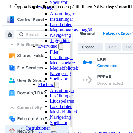
Spellistor
Öppna
Kontrollpanelen
och gå till fliken
Nätverksgränssnitt
.
Evertag
Anslutningar
Inställningar
Lokala filer
Mappningar av taggfält
Navigering
Taggeditor
Evervideo
Filer
Inställningar
Mediaspelare
Mediebibliotek
Navigering
Spellistor
Flacbox
Anslutningar
Inställningar
Ljudspelaren
Lokala filer
Musikbibliotek
Navigering
Spellistor
Instruktioner