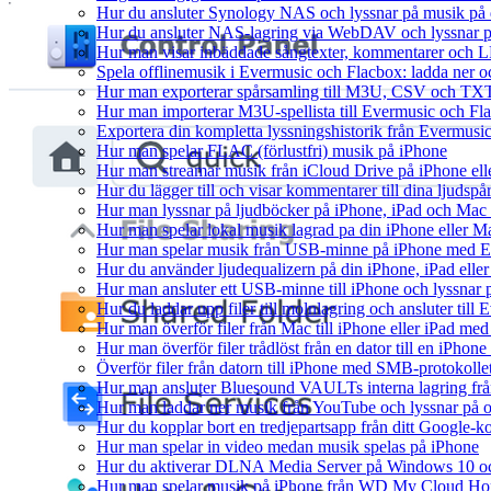
Hur du ansluter Synology NAS och lyssnar på musik på 
Hur du ansluter NAS-lagring via WebDAV och lyssnar p
Hur man visar inbäddade sångtexter, kommentarer och LR
Spela offlinemusik i Evermusic och Flacbox: ladda ner och
Hur man exporterar spårsamling till M3U, CSV och TXT
Hur man importerar M3U-spellista till Evermusic och Fl
Exportera din kompletta lyssningshistorik från Evermusic
Hur man spelar FLAC (förlustfri) musik på iPhone
Hur man streamar musik från iCloud Drive på iPhone el
Hur du lägger till och visar kommentarer till dina ljud
Hur man lyssnar på ljudböcker på iPhone, iPad och Ma
Hur man spelar lokal musik lagrad pa din iPhone eller M
Hur man spelar musik från USB-minne på iPhone med E
Hur du använder ljudequalizern på din iPhone, iPad el
Hur man ansluter ett USB-minne till iPhone och lyssnar på
Hur du laddar upp filer till molnlagring och ansluter till
Hur man överför filer från Mac till iPhone eller iPad med
Hur man överför filer trådlöst från en dator till en iPho
Överför filer från datorn till iPhone med SMB-protokolle
Hur man ansluter Bluesound VAULTs interna lagring frå
Hur man laddar ner musik från YouTube och lyssnar på o
Hur du kopplar bort en tredjepartsapp från ditt Google-k
Hur man spelar in video medan musik spelas på iPhone
Hur du aktiverar DLNA Media Server på Windows 10 och
Hur man spelar musik på iPhone från WD My Cloud H