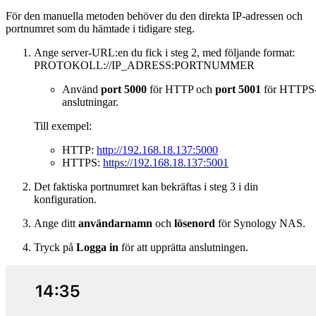
För den manuella metoden behöver du den direkta IP-adressen och
portnumret som du hämtade i tidigare steg.
Ange server-URL:en du fick i steg 2, med följande format:
PROTOKOLL://IP_ADRESS:PORTNUMMER
Använd
port 5000
för HTTP och
port 5001
för HTTPS
anslutningar.
Till exempel:
HTTP:
http://192.168.18.137:5000
HTTPS:
https://192.168.18.137:5001
Det faktiska portnumret kan bekräftas i steg 3 i din
konfiguration.
Ange ditt
användarnamn
och
lösenord
för Synology NAS.
Tryck på
Logga in
för att upprätta anslutningen.