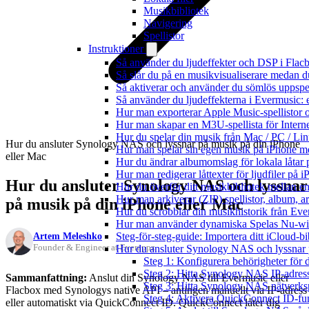
Musikbibliotek
Navigering
Spellistor
Instruktioner
Så använder du ljudeffekter och DSP i Fla
Så slår du på en musikvisualiserare medan 
Så aktiverar och använder du sömlös uppspe
Så använder du ljudeffekterna i Evermusic: 
Hur man exporterar Apple Music-spellistor 
Hur man skapar en M3U-spellista för Intern
Hur du spelar din musik från Mac / PC / 
Hur du ansluter Synology NAS och lyssnar på musik på din iPhone
Hur man spelar sin egen musik på iPhone m
eller Mac
Hur du ändrar albumomslag för lokala låtar p
Hur man redigerar låttexter för ljudfiler på
Hur du ansluter Synology NAS och lyssnar
Hur du överför ditt musikbibliotek mellan en
Hur man arkiverar (ZIP) spellistor, album, a
på musik på din iPhone eller Mac
Hur du scrobblar din musikhistorik från Ever
Hur man använder dynamiska Spelas Nu-wid
Artem Meleshko
Steg-för-steg-guide: Importera ditt iCloud-b
Founder & Engineer at Everappz
Hur du ansluter Synology NAS och lyssnar 
Steg 1: Konfigurera behörigheter för d
Steg 2: Hitta Synology NAS IP-adres
Sammanfattning:
Anslut din Synology NAS till Evermusic eller
Steg 3: Hitta Synology NAS nätverks
Flacbox med Synologys native API – antingen manuellt via IP-adress
Steg 4: Aktivera QuickConnect ID-fu
eller automatiskt via QuickConnect ID. QuickConnect låter dig