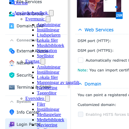
Om oss
Användarhandbok
Evermusic
Anslutningar
Inställningar
Ljudspelaren
Lokala filer
Musikbibliotek
Navigation
Spellistor
Evertag
Anslutningar
Inställningar
Lokala filer
Mappningar av taggfält
Navigering
Taggeditor
Evervideo
Filer
Inställningar
Mediaspelare
Mediebibliotek
Navigering