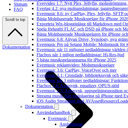
Evervideo 1.7: Nytt Plex, Jellyfin, molnströmning
Slutsats
Evertag 4.2: nya molnanslutningar, taggredigeraren
FAQ
Evermusic 8.6: ny CarPlay, Plex, Jellyfin, SFTP oc
Bästa Molnbaserade Musikspelare för iPhone 202
Scroll to top
Exportera Wix-blogginlägg till Markdown med O
Spela förlustfri FLAC och DSD på iPhone och M
Bästa Molnbaserade Musikspelaren för iPhone och
Evermusic 6.8: Aliyun Drive, Synology, nya gränssn
Evermusic Pro på Setapp Mobile: Molnmusik för 
Dokumentation
Evermusic når 11 miljoner nedladdningar världen 
Flacbox når 1 miljon nedladdningar: Hi-Res-ljud
5 bästa musikspelarapparna för iPhone 2025
Evermusic reklamvideo: Molnmusikspelare
Evermusic 3.6: CarPlay, VoiceOver och mer
Evermusic 3.1: Crossfade, bibliotekssynk och säke
Evermusic når 3 miljoner nedladdningar: Funktion
Flacbox 1.6: Autosynk, equalizer, OPUS-stöd
Evermusic 2.3: Autosynk, uppspelningsposition oc
Streama musik från molnlagring på iPhone med E
iOS Audio Streaming med AVAssetResourceLoad
Dokumentation
Användarhandbok
Evermusic
Anslutningar