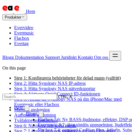
Hem
Produkter
Evervideo
Evermusic
Flacbox
Evertag
Blogg
Dokumentation
Support
Juridiskt
Kontakt
Om oss
On this page
Steg 1: Konfigurera behörigheter för delad mapp (valfritt)
Steg 2: Hitta Synology NAS IP-adress
Steg 3: Hitta Synology NAS nätverksportar
Steg 4: Aktivera QuickConnect ID-funktionen
CTRL K
Steg 5: Anslut till Synology NAS på din iPhone/Mac med
Evermusic eller Flacbox
Hem
Manuell anslutning
Blogg
Automatisk anslutning
Flacbox 7.6: Ny BASS-ljudmotor, effekter, DSP oc
Tvåfaktorsautentisering
Evermusic 8.7: äkta sömlös uppspelning, ljudeffek
Steg 6: Navigera och spela musik
Flacbox 7.4: omgjord CarPlay, Plex, Jellyfin, Subs
Steg 7: Lägg till ansluten molnmapp i musikbiblioteket