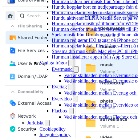
Hur man laddar ner musik från YouTube och 
Hur du kopplar bort en tredjepartsapp från 
Hur man spelar in video medan musik spela
Hur du aktiverar DLNA Media Server på Wi
Hur man spelar musik på iPhone från WD
Hur man överför musikfiler från dator till 
Spela musik från Dropbox på din iPhone när 
Hur man redigerar ID3-taggar på iPhone o
Hur man spelar lokala filer (iTunes-filer) p
Streama din musik från Mac eller PC till 
Hur man installerar appen från App Store el
Vanliga frågor
Evermusic
Vad är skillnaden mellan Evermusic 
Vad är skillnaden mellan Evermusic
Evertag
Vad är skillnaden mellan Evertag oc
Evervideo
Vad är skillnaden mellan Evervideo 
Flacbox
Vad är skillnaden mellan Flacbox oc
Juridiskt
Cookiepolicy
Integritetspolicy