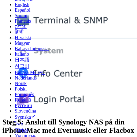
English
Español
Suomi
Français
עברית
हिन्दी
Hrvatski
Magyar
Bahasa Indonesia
Italiano
日本語
한국어
Bahasa Melayu
Nederlands
Norsk
Polski
Português
Română
Русский
Slovenčina
Svenska
Steg 5: Anslut till Synology NAS på din
ไทย
iPhone/Mac med Evermusic eller Flacbox
Türkçe
Українська