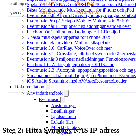
Spela förlustfri FLAC och DSD på iPhone och Mac med
Bästa Molnbaserade Musikspelaren för iPhone och iPad
Evermusic 6.8: Aliyun Drive, Synology, nya gränssnittsst
Evermusic Pro på Setapp Mobile: Molnmusik för iOS
Evermusic når 11 miljoner nedladdningar världen över
Flacbox når 1 miljon nedladdningar: Hi-Res-ljud
5 bästa musikspelarapparna för iPhone 2025
Evermusic reklamvideo: Molnmusikspelare
Evermusic 3.6: CarPlay, VoiceOver och mer
Evermusic 3.1: Crossfade, bibliotekssynk och säkerhetsk
Evermusic når 3 miljoner nedladdningar: Funktionsövers
Flacbox 1.6: Autosynk, equalizer, OPUS-stöd
Evermusic 2.3: Autosynk, uppspelningsposition och tagg
Streama musik från molnlagring på iPhone med Evermus
iOS Audio Streaming med AVAssetResourceLoader
Dokumentation
Användarhandbok
Evermusic
Anslutningar
Inställningar
Ljudspelaren
Lokala filer
Musikbibliotek
Steg 2: Hitta Synology NAS IP-adress
Navigation