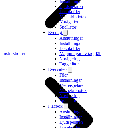
Inställningar
Ljudspelaren
Lokala filer
Musikbibliotek
Navigation
Spellistor
Evertag
Anslutningar
Inställningar
Lokala filer
Instruktioner
Mappningar av taggfält
Navigering
Taggeditor
Evervideo
Filer
Inställningar
Mediaspelare
Mediebibliotek
Navigering
Spellistor
Flacbox
Anslutningar
Inställningar
Ljudspelaren
Lokala filer