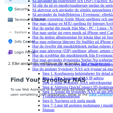
Så använder du ljudeffekter och DSP i Flacbox: 
Så slår du på en musikvisualiserare medan du spe
Så aktiverar och använder du sömlös uppspelning 
Så använder du ljudeffekterna i Evermusic: efterkl
Hur man exporterar Apple Music-spellistor och sp
Hur man skapar en M3U-spellista för Internet Arch
Hur du spelar din musik från Mac / PC / Linux 
Hur man spelar sin egen musik på iPhone med Ca
Hur du ändrar albumomslag för lokala låtar på Spot
Hur man redigerar låttexter för ljudfiler på iPhon
Hur du överför ditt musikbibliotek mellan enheter 
Hur man arkiverar (ZIP) spellistor, album, artister
Hur du scrobblar din musikhistorik från Evermusic 
Hur man använder dynamiska Spelas Nu-widgetar 
Eller använd din webbläsare för att besöka
find.synology.com
.
Steg-för-steg-guide: Importera ditt iCloud-bibliote
Hur du ansluter Synology NAS och lyssnar på mus
Steg 1: Konfigurera behörigheter för delad m
Steg 2: Hitta Synology NAS IP-adress
Steg 3: Hitta Synology NAS nätverksportar
Steg 4: Aktivera QuickConnect ID-funktion
Steg 5: Anslut till Synology NAS på din i
Tvåfaktorsautentisering
Steg 6: Navigera och spela musik
Steg 7: Lägg till ansluten molnmapp i musik
Slutsats