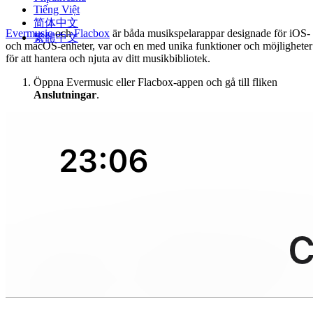
Tiếng Việt
简体中文
Evermusic
och
Flacbox
är båda musikspelarappar designade för iOS-
繁體中文
och macOS-enheter, var och en med unika funktioner och möjligheter
för att hantera och njuta av ditt musikbibliotek.
Öppna Evermusic eller Flacbox-appen och gå till fliken
Anslutningar
.