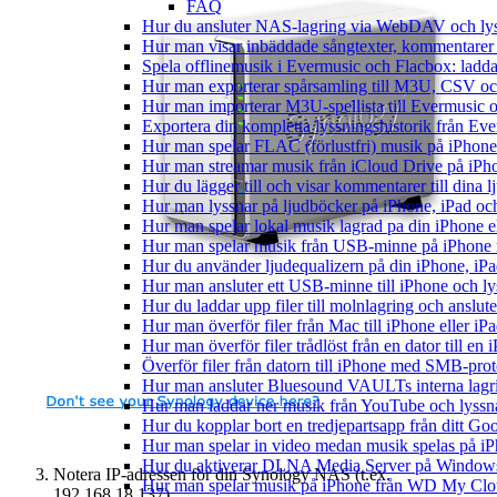
FAQ
Hur du ansluter NAS-lagring via WebDAV och lyss
Hur man visar inbäddade sångtexter, kommentarer 
Spela offlinemusik i Evermusic och Flacbox: ladda n
Hur man exporterar spårsamling till M3U, CSV o
Hur man importerar M3U-spellista till Evermusic 
Exportera din kompletta lyssningshistorik från Eve
Hur man spelar FLAC (förlustfri) musik på iPhone
Hur man streamar musik från iCloud Drive på iPh
Hur du lägger till och visar kommentarer till din
Hur man lyssnar på ljudböcker på iPhone, iPad 
Hur man spelar lokal musik lagrad pa din iPhone e
Hur man spelar musik från USB-minne på iPhone
Hur du använder ljudequalizern på din iPhone, i
Hur man ansluter ett USB-minne till iPhone och lyss
Hur du laddar upp filer till molnlagring och anslute
Hur man överför filer från Mac till iPhone eller i
Hur man överför filer trådlöst från en dator till e
Överför filer från datorn till iPhone med SMB-prot
Hur man ansluter Bluesound VAULTs interna lagri
Hur man laddar ner musik från YouTube och lyssna
Hur du kopplar bort en tredjepartsapp från ditt Go
Hur man spelar in video medan musik spelas på i
Hur du aktiverar DLNA Media Server på Windows 
Notera IP-adressen för din Synology NAS (t.ex.
Hur man spelar musik på iPhone från WD My Cl
192.168.18.137).