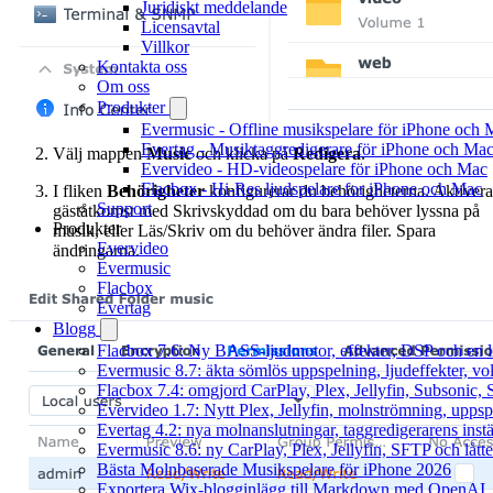
Juridiskt meddelande
Licensavtal
Villkor
Kontakta oss
Om oss
Produkter
Evermusic - Offline musikspelare för iPhone och 
Evertag - Musiktaggredigerare för iPhone och Ma
Välj mappen
Music
och klicka på
Redigera
.
Evervideo - HD-videospelare för iPhone och Mac
Flacbox - Hi-Res ljudspelare for iPhone och Mac
I fliken
Behörigheter
konfigurerar du behörigheterna. Aktivera
Support
gäståtkomst med Skrivskyddad om du bara behöver lyssna på
Produkter
musik, eller Läs/Skriv om du behöver ändra filer. Spara
Evervideo
ändringarna.
Evermusic
Flacbox
Evertag
Blogg
Flacbox 7.6: Ny BASS-ljudmotor, effekter, DSP och en l
Evermusic 8.7: äkta sömlös uppspelning, ljudeffekter, v
Flacbox 7.4: omgjord CarPlay, Plex, Jellyfin, Subsonic, S
Evervideo 1.7: Nytt Plex, Jellyfin, molnströmning, uppsp
Evertag 4.2: nya molnanslutningar, taggredigerarens instä
Evermusic 8.6: ny CarPlay, Plex, Jellyfin, SFTP och lått
Bästa Molnbaserade Musikspelare för iPhone 2026
Exportera Wix-blogginlägg till Markdown med OpenAI