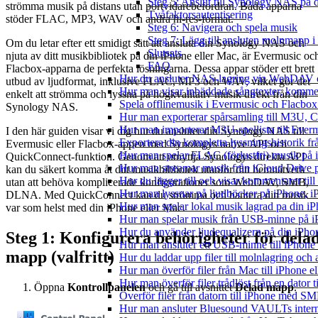
Steg 5: Anslut till Synology NAS på
strömma musik på distans utan portvidarebefordran. Båda apparna
Tvåfaktorsautentisering
stöder FLAC, MP3, WAV och andra hi-res-format.
Steg 6: Navigera och spela musik
Steg 7: Lägg till ansluten molnmapp i
Om du letar efter ett smidigt sätt att ansluta din Synology NAS och
Slutsats
njuta av ditt musikbibliotek på din iPhone eller Mac, är Evermusic oc
FAQ
Flacbox-apparna de perfekta lösningarna. Dessa appar stöder ett brett
Hur du ansluter NAS-lagring via WebDAV oc
utbud av ljudformat, inklusive FLAC, MP3 och WAV, vilket gör det
Hur man visar inbäddade sångtexter, kommen
enkelt att strömma och lyssna på högkvalitativ musik direkt från din
Spela offlinemusik i Evermusic och Flacbox: 
Synology NAS.
Hur man exporterar spårsamling till M3U,
Hur man importerar M3U-spellista till Ever
I den här guiden visar vi dig hur du ansluter din Synology NAS till
Exportera din kompletta lyssningshistorik f
Evermusic eller Flacbox-appen med Synologys native API och
Hur man spelar FLAC (förlustfri) musik på 
QuickConnect-funktion. Genom att utnyttja Synologys direkta API
Hur man streamar musik från iCloud Drive 
kan du säkert komma åt ditt musikbibliotek utanför ditt hemnätverk
Hur du lägger till och visar kommentarer ti
utan att behöva komplicerade konfigurationer som WebDAV, SMB,
Hur man lyssnar på ljudböcker på iPhone,
DLNA. Med QuickConnect kan du strömma och hantera din musik
Hur man spelar lokal musik lagrad pa din iP
var som helst med din iPhone eller Mac.
Hur man spelar musik från USB-minne på 
Hur du använder ljudequalizern på din iPh
Steg 1: Konfigurera behörigheter för dela
Hur man ansluter ett USB-minne till iPhone o
mapp (valfritt)
Hur du laddar upp filer till molnlagring och 
Hur man överför filer från Mac till iPhone e
Hur man överför filer trådlöst från en dator
Öppna
Kontrollpanelen
och gå till avsnittet
Delad mapp
.
Överför filer från datorn till iPhone med SM
Hur man ansluter Bluesound VAULTs interna