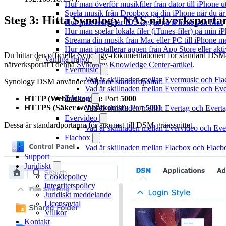
Hur man överför musikfiler från dator till iPhone
Spela musik från Dropbox på din iPhone när du är 
Steg 3: Hitta Synology NAS nätverksporta
Hur man redigerar ID3-taggar på iPhone och Mac
Hur man spelar lokala filer (iTunes-filer) på min i
Streama din musik från Mac eller PC till iPhone
Hur man installerar appen från App Store eller ak
Du hittar den officiella Synology-dokumentationen för standard DSM
Vanliga frågor
nätverksportar i denna
Synology Knowledge Center-artikel
.
Evermusic
Vad är skillnaden mellan Evermusic och Fl
Synology DSM använder följande standardportar:
Vad är skillnaden mellan Evermusic och E
Evertag
HTTP (Webbåtkomst):
Port
5000
HTTPS (Säker webbåtkomst):
Port
5001
Vad är skillnaden mellan Evertag och Ever
Evervideo
Dessa är standardportarna för åtkomst till DSM-gränssnittet.
Vad är skillnaden mellan Evervideo och Ev
Flacbox
Vad är skillnaden mellan Flacbox och Flac
Support
Juridiskt
Cookiepolicy
Integritetspolicy
Juridiskt meddelande
Licensavtal
Villkor
Kontakt