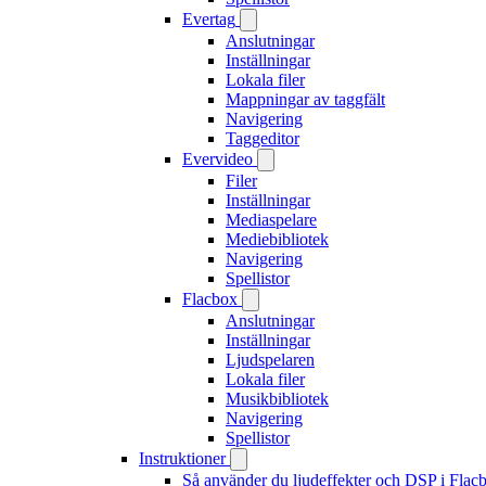
Evertag
Anslutningar
Inställningar
Lokala filer
Mappningar av taggfält
Navigering
Taggeditor
Evervideo
Filer
Inställningar
Mediaspelare
Mediebibliotek
Navigering
Spellistor
Flacbox
Anslutningar
Inställningar
Ljudspelaren
Lokala filer
Musikbibliotek
Navigering
Spellistor
Instruktioner
Så använder du ljudeffekter och DSP i Fla