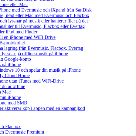
hone eller Mac
iPhone med Evermusic och iXpand från SanDisk
one, iPad eller Mac med Evermusic och Flacbox
ch lyssnar på musik eller hanterar filer på det
ansluter till Evermusic, Flacbox eller Evertag
ller iPad med Finder
 till en iPhone med WiFi-Drive
B-protokollet
 lagring från Evermusic, Flacbox, Evertag
lyssnar på offline-musik på iPhone
ditt Google-konto
s på iPhone
ndows 10 och spelar din musik på iPhone
 My Cloud Home
iPhone utan iTunes med WiFi-Drive
du är offline
ch Mac
å min iPhone
iPhone med SMB
ler aktiverar köp i appen med en kampanjkod
och Flacbox
 och Evermusic Premium