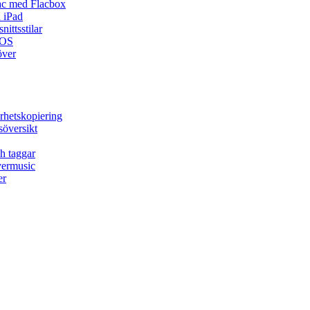
ac med Flacbox
 iPad
ittsstilar
iOS
över
rhetskopiering
söversikt
h taggar
vermusic
er