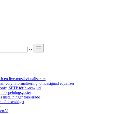
⌘
K
h en live-musikvisualiserare
ter, volymnormalisering, omdesignad equalizer
onic, SFTP för hi-res-ljud
, uppspelningsgester
s inställningar förklarade
h låttextwidget
6
penAI