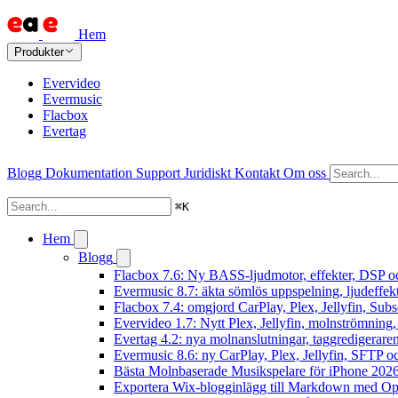
Hem
Produkter
Evervideo
Evermusic
Flacbox
Evertag
Blogg
Dokumentation
Support
Juridiskt
Kontakt
Om oss
⌘
K
Hem
Blogg
Flacbox 7.6: Ny BASS-ljudmotor, effekter, DSP oc
Evermusic 8.7: äkta sömlös uppspelning, ljudeffek
Flacbox 7.4: omgjord CarPlay, Plex, Jellyfin, Subs
Evervideo 1.7: Nytt Plex, Jellyfin, molnströmning
Evertag 4.2: nya molnanslutningar, taggredigeraren
Evermusic 8.6: ny CarPlay, Plex, Jellyfin, SFTP oc
Bästa Molnbaserade Musikspelare för iPhone 202
Exportera Wix-blogginlägg till Markdown med O