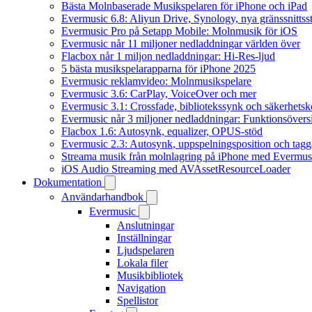
Bästa Molnbaserade Musikspelaren för iPhone och iPad
Evermusic 6.8: Aliyun Drive, Synology, nya gränssnittsst
Evermusic Pro på Setapp Mobile: Molnmusik för iOS
Evermusic når 11 miljoner nedladdningar världen över
Flacbox når 1 miljon nedladdningar: Hi-Res-ljud
5 bästa musikspelarapparna för iPhone 2025
Evermusic reklamvideo: Molnmusikspelare
Evermusic 3.6: CarPlay, VoiceOver och mer
Evermusic 3.1: Crossfade, bibliotekssynk och säkerhetsk
Evermusic når 3 miljoner nedladdningar: Funktionsövers
Flacbox 1.6: Autosynk, equalizer, OPUS-stöd
Evermusic 2.3: Autosynk, uppspelningsposition och tagg
Streama musik från molnlagring på iPhone med Evermus
iOS Audio Streaming med AVAssetResourceLoader
Dokumentation
Användarhandbok
Evermusic
Anslutningar
Inställningar
Ljudspelaren
Lokala filer
Musikbibliotek
Navigation
Spellistor