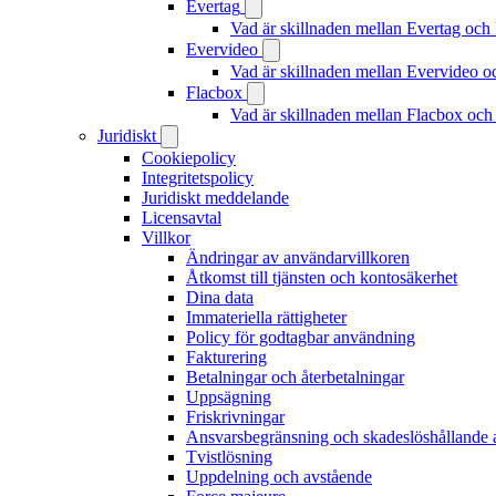
Evertag
Vad är skillnaden mellan Evertag oc
Evervideo
Vad är skillnaden mellan Evervideo 
Flacbox
Vad är skillnaden mellan Flacbox oc
Juridiskt
Cookiepolicy
Integritetspolicy
Juridiskt meddelande
Licensavtal
Villkor
Ändringar av användarvillkoren
Åtkomst till tjänsten och kontosäkerhet
Dina data
Immateriella rättigheter
Policy för godtagbar användning
Fakturering
Betalningar och återbetalningar
Uppsägning
Friskrivningar
Ansvarsbegränsning och skadeslöshållande 
Tvistlösning
Uppdelning och avstående