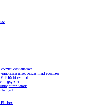
Mac
c
ive-musikvisualiserare
olymnormalisering, omdesignad equalizer
FTP för hi-res-ljud
elningsgester
llningar förklarade
extwidget
 Flacbox