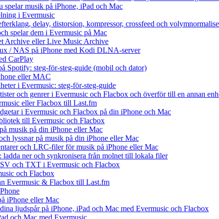
du spelar musik på iPhone, iPad och Mac
lning i Evermusic
efterklang, delay, distorsion, kompressor, crossfeed och volymnormalise
och spelar dem i Evermusic på Mac
et Archive eller Live Music Archive
Linux / NAS på iPhone med Kodi DLNA-server
ed CarPlay
å Spotify: steg-för-steg-guide (mobil och dator)
 iPhone eller MAC
heter i Evermusic: steg-för-steg-guide
rtister och genrer i Evermusic och Flacbox och överför till en annan enh
music eller Flacbox till Last.fm
getar i Evermusic och Flacbox på din iPhone och Mac
ibliotek till Evermusic och Flacbox
på musik på din iPhone eller Mac
h lyssnar på musik på din iPhone eller Mac
tarer och LRC-filer för musik på iPhone eller Mac
ladda ner och synkronisera från molnet till lokala filer
 CSV och TXT i Evermusic och Flacbox
music och Flacbox
rån Evermusic & Flacbox till Last.fm
iPhone
på iPhone eller Mac
ll dina ljudspår på iPhone, iPad och Mac med Evermusic och Flacbox
 iPad och Mac med Evermusic