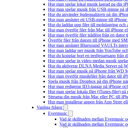
Hur man spelar lokal musik lagrad pa din iP
Hur man spelar musik från USB-minne på 
Hur du använder ljudequalizern på din iPh
Hur man ansluter ett USB-minne till iPhone o
Hur du laddar upp filer till molnlagring och 
Hur man överför filer från Mac till iPhone e
Hur man överför filer trådlöst från en dator
Överför filer från datorn till iPhone med SM
Hur man ansluter Bluesound VAULTs interna
Hur man laddar ner musik från YouTube och 
Hur du kopplar bort en tredjepartsapp från 
Hur man spelar in video medan musik spela
Hur du aktiverar DLNA Media Server på Wi
Hur man spelar musik på iPhone från WD
Hur man överför musikfiler från dator till 
Spela musik från Dropbox på din iPhone när 
Hur man redigerar ID3-taggar på iPhone o
Hur man spelar lokala filer (iTunes-filer) p
Streama din musik från Mac eller PC till 
Hur man installerar appen från App Store el
Vanliga frågor
Evermusic
Vad är skillnaden mellan Evermusic 
Vad är skillnaden mellan Evermusic