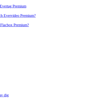
h Evertag Premium
och Evervideo Premium?
h Flacbox Premium?
av dig