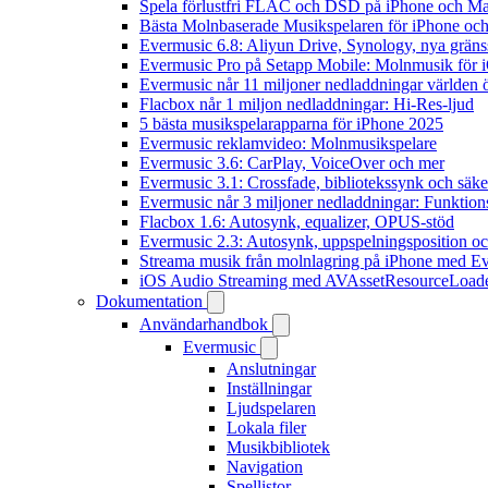
Spela förlustfri FLAC och DSD på iPhone och M
Bästa Molnbaserade Musikspelaren för iPhone och
Evermusic 6.8: Aliyun Drive, Synology, nya gränssn
Evermusic Pro på Setapp Mobile: Molnmusik för 
Evermusic når 11 miljoner nedladdningar världen 
Flacbox når 1 miljon nedladdningar: Hi-Res-ljud
5 bästa musikspelarapparna för iPhone 2025
Evermusic reklamvideo: Molnmusikspelare
Evermusic 3.6: CarPlay, VoiceOver och mer
Evermusic 3.1: Crossfade, bibliotekssynk och säke
Evermusic når 3 miljoner nedladdningar: Funktion
Flacbox 1.6: Autosynk, equalizer, OPUS-stöd
Evermusic 2.3: Autosynk, uppspelningsposition oc
Streama musik från molnlagring på iPhone med E
iOS Audio Streaming med AVAssetResourceLoad
Dokumentation
Användarhandbok
Evermusic
Anslutningar
Inställningar
Ljudspelaren
Lokala filer
Musikbibliotek
Navigation
Spellistor