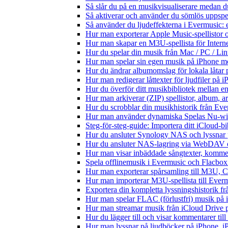
Så slår du på en musikvisualiserare medan 
Så aktiverar och använder du sömlös uppspe
Så använder du ljudeffekterna i Evermusic: 
Hur man exporterar Apple Music-spellistor 
Hur man skapar en M3U-spellista för Intern
Hur du spelar din musik från Mac / PC / 
Hur man spelar sin egen musik på iPhone m
Hur du ändrar albumomslag för lokala låtar p
Hur man redigerar låttexter för ljudfiler på
Hur du överför ditt musikbibliotek mellan en
Hur man arkiverar (ZIP) spellistor, album, a
Hur du scrobblar din musikhistorik från Ever
Hur man använder dynamiska Spelas Nu-wid
Steg-för-steg-guide: Importera ditt iCloud-b
Hur du ansluter Synology NAS och lyssnar 
Hur du ansluter NAS-lagring via WebDAV oc
Hur man visar inbäddade sångtexter, kommen
Spela offlinemusik i Evermusic och Flacbox: 
Hur man exporterar spårsamling till M3U,
Hur man importerar M3U-spellista till Ever
Exportera din kompletta lyssningshistorik f
Hur man spelar FLAC (förlustfri) musik på 
Hur man streamar musik från iCloud Drive 
Hur du lägger till och visar kommentarer ti
Hur man lyssnar på ljudböcker på iPhone,