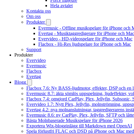
Force majeure
Hela avtalet
Kontakta oss
Om oss
Produkter
Evermusic - Offline musikspelare för iPhone och 
Evertag - Musiktaggredigerare för iPhone och Ma
Evervideo - HD-videospelare för iPhone och Mac
Flacbox - Hi-Res ljudspelare for iPhone och Mac
Support
Produkter
Evervideo
Evermusic
Flacbox
Evertag
Blogg
Flacbox 7.6: Ny BASS-ljudmotor, effekter, DSP och en l
Evermusic 8.7: äkta sömlös uppspelning, ljudeffekter, v
Flacbox 7.4: omgjord CarPlay, Plex, Jellyfin, Subsonic, S
Evervideo 1.7: Nytt Plex, Jellyfin, molnströmning, uppsp
Evertag 4.2: nya molnanslutningar, taggredigerarens instä
Evermusic 8.6: ny CarPlay, Plex, Jellyfin, SFTP och lått
Bästa Molnbaserade Musikspelare för iPhone 2026
Exportera Wix-blogginlägg till Markdown med OpenAI
Spela förlustfri FLAC och DSD på iPhone och Mac med