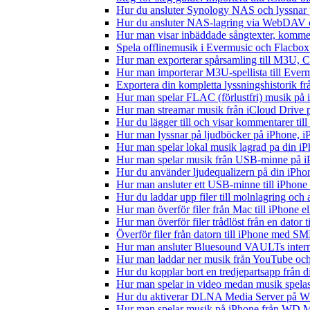
Hur du ansluter Synology NAS och lyssnar 
Hur du ansluter NAS-lagring via WebDAV oc
Hur man visar inbäddade sångtexter, kommen
Spela offlinemusik i Evermusic och Flacbox: 
Hur man exporterar spårsamling till M3U,
Hur man importerar M3U-spellista till Ever
Exportera din kompletta lyssningshistorik f
Hur man spelar FLAC (förlustfri) musik på 
Hur man streamar musik från iCloud Drive 
Hur du lägger till och visar kommentarer ti
Hur man lyssnar på ljudböcker på iPhone,
Hur man spelar lokal musik lagrad pa din iP
Hur man spelar musik från USB-minne på 
Hur du använder ljudequalizern på din iPh
Hur man ansluter ett USB-minne till iPhone o
Hur du laddar upp filer till molnlagring och 
Hur man överför filer från Mac till iPhone e
Hur man överför filer trådlöst från en dator
Överför filer från datorn till iPhone med SM
Hur man ansluter Bluesound VAULTs interna
Hur man laddar ner musik från YouTube och 
Hur du kopplar bort en tredjepartsapp från 
Hur man spelar in video medan musik spela
Hur du aktiverar DLNA Media Server på Wi
Hur man spelar musik på iPhone från WD