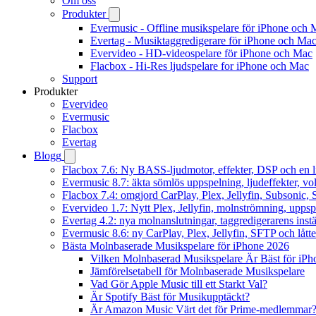
Om oss
Produkter
Evermusic - Offline musikspelare för iPhone och 
Evertag - Musiktaggredigerare för iPhone och Ma
Evervideo - HD-videospelare för iPhone och Mac
Flacbox - Hi-Res ljudspelare for iPhone och Mac
Support
Produkter
Evervideo
Evermusic
Flacbox
Evertag
Blogg
Flacbox 7.6: Ny BASS-ljudmotor, effekter, DSP och en l
Evermusic 8.7: äkta sömlös uppspelning, ljudeffekter, v
Flacbox 7.4: omgjord CarPlay, Plex, Jellyfin, Subsonic, S
Evervideo 1.7: Nytt Plex, Jellyfin, molnströmning, uppsp
Evertag 4.2: nya molnanslutningar, taggredigerarens instä
Evermusic 8.6: ny CarPlay, Plex, Jellyfin, SFTP och lått
Bästa Molnbaserade Musikspelare för iPhone 2026
Vilken Molnbaserad Musikspelare Är Bäst för iPh
Jämförelsetabell för Molnbaserade Musikspelare
Vad Gör Apple Music till ett Starkt Val?
Är Spotify Bäst för Musikupptäckt?
Är Amazon Music Värt det för Prime-medlemmar