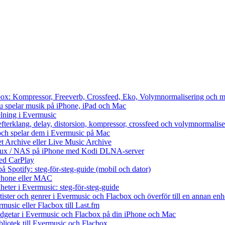
cbox: Kompressor, Freeverb, Crossfeed, Eko, Volymnormalisering och m
du spelar musik på iPhone, iPad och Mac
lning i Evermusic
efterklang, delay, distorsion, kompressor, crossfeed och volymnormalise
och spelar dem i Evermusic på Mac
et Archive eller Live Music Archive
Linux / NAS på iPhone med Kodi DLNA-server
ed CarPlay
å Spotify: steg-för-steg-guide (mobil och dator)
 iPhone eller MAC
heter i Evermusic: steg-för-steg-guide
rtister och genrer i Evermusic och Flacbox och överför till en annan enh
music eller Flacbox till Last.fm
getar i Evermusic och Flacbox på din iPhone och Mac
ibliotek till Evermusic och Flacbox