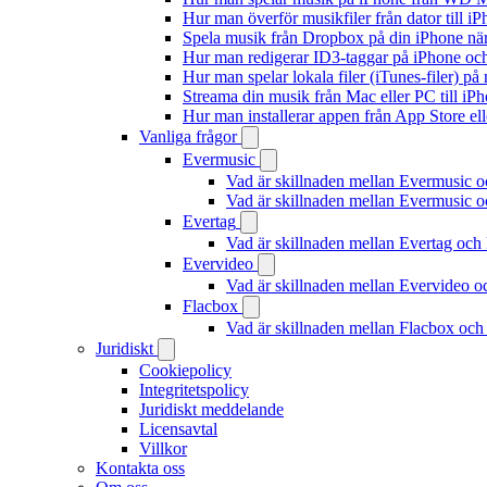
Hur man överför musikfiler från dator till 
Spela musik från Dropbox på din iPhone när 
Hur man redigerar ID3-taggar på iPhone o
Hur man spelar lokala filer (iTunes-filer) p
Streama din musik från Mac eller PC till 
Hur man installerar appen från App Store el
Vanliga frågor
Evermusic
Vad är skillnaden mellan Evermusic 
Vad är skillnaden mellan Evermusic
Evertag
Vad är skillnaden mellan Evertag oc
Evervideo
Vad är skillnaden mellan Evervideo 
Flacbox
Vad är skillnaden mellan Flacbox oc
Juridiskt
Cookiepolicy
Integritetspolicy
Juridiskt meddelande
Licensavtal
Villkor
Kontakta oss