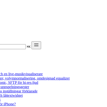
⌘
K
h en live-musikvisualiserare
ter, volymnormalisering, omdesignad equalizer
onic, SFTP för hi-res-ljud
, uppspelningsgester
s inställningar förklarade
h låttextwidget
6
ör iPhone?