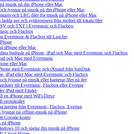
på musik på din iPhone eller Mac
h lyssnar på musik på din iPhone eller Mac
tarer och LRC-filer för musik på iPhone eller Mac
ladda ner och synkronisera från molnet till lokala filer
 CSV och TXT i Evermusic och Flacbox
music och Flacbox
rån Evermusic & Flacbox till Last.fm
iPhone
på iPhone eller Mac
ll dina ljudspår på iPhone, iPad och Mac med Evermusic och Flacbox
 iPad och Mac med Evermusic
hone eller Mac
iPhone med Evermusic och iXpand från SanDisk
one, iPad eller Mac med Evermusic och Flacbox
ch lyssnar på musik eller hanterar filer på det
ansluter till Evermusic, Flacbox eller Evertag
ller iPad med Finder
 till en iPhone med WiFi-Drive
B-protokollet
 lagring från Evermusic, Flacbox, Evertag
lyssnar på offline-musik på iPhone
ditt Google-konto
s på iPhone
ndows 10 och spelar din musik på iPhone
 My Cloud Home