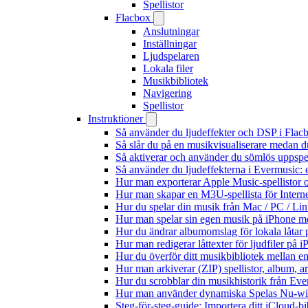
Spellistor
Flacbox
Anslutningar
Inställningar
Ljudspelaren
Lokala filer
Musikbibliotek
Navigering
Spellistor
Instruktioner
Så använder du ljudeffekter och DSP i Fla
Så slår du på en musikvisualiserare medan 
Så aktiverar och använder du sömlös uppspe
Så använder du ljudeffekterna i Evermusic: 
Hur man exporterar Apple Music-spellistor 
Hur man skapar en M3U-spellista för Intern
Hur du spelar din musik från Mac / PC / 
Hur man spelar sin egen musik på iPhone m
Hur du ändrar albumomslag för lokala låtar p
Hur man redigerar låttexter för ljudfiler på
Hur du överför ditt musikbibliotek mellan en
Hur man arkiverar (ZIP) spellistor, album, a
Hur du scrobblar din musikhistorik från Ever
Hur man använder dynamiska Spelas Nu-wid
Steg-för-steg-guide: Importera ditt iCloud-b