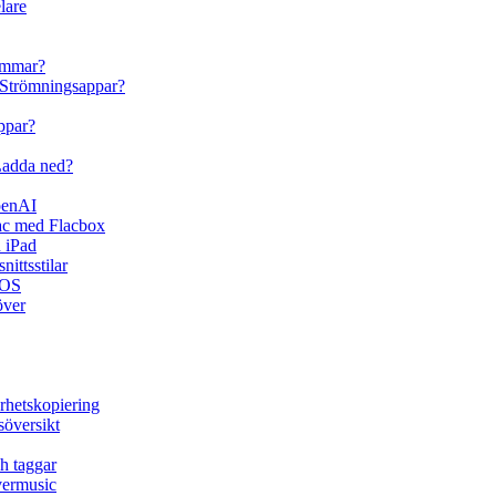
lare
emmar?
Strömningsappar?
ppar?
Ladda ned?
penAI
ac med Flacbox
 iPad
ittsstilar
iOS
över
rhetskopiering
söversikt
h taggar
vermusic