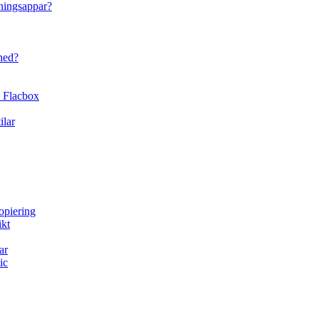
ningsappar?
ned?
 Flacbox
ilar
opiering
ikt
ar
ic