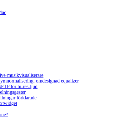
Mac
c
ive-musikvisualiserare
olymnormalisering, omdesignad equalizer
FTP för hi-res-ljud
elningsgester
llningar förklarade
extwidget
one?
?