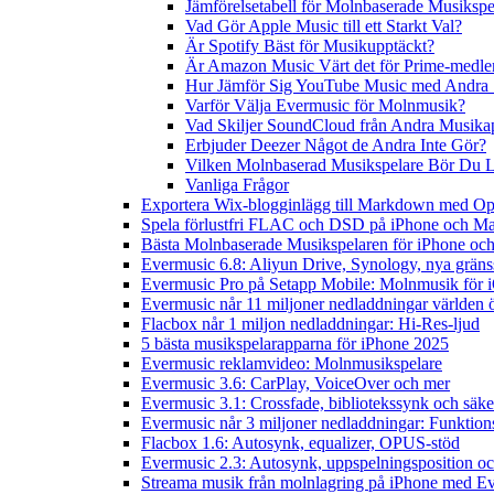
Jämförelsetabell för Molnbaserade Musikspe
Vad Gör Apple Music till ett Starkt Val?
Är Spotify Bäst för Musikupptäckt?
Är Amazon Music Värt det för Prime-medl
Hur Jämför Sig YouTube Music med Andra 
Varför Välja Evermusic för Molnmusik?
Vad Skiljer SoundCloud från Andra Musika
Erbjuder Deezer Något de Andra Inte Gör?
Vilken Molnbaserad Musikspelare Bör Du 
Vanliga Frågor
Exportera Wix-blogginlägg till Markdown med O
Spela förlustfri FLAC och DSD på iPhone och M
Bästa Molnbaserade Musikspelaren för iPhone och
Evermusic 6.8: Aliyun Drive, Synology, nya gränssn
Evermusic Pro på Setapp Mobile: Molnmusik för 
Evermusic når 11 miljoner nedladdningar världen 
Flacbox når 1 miljon nedladdningar: Hi-Res-ljud
5 bästa musikspelarapparna för iPhone 2025
Evermusic reklamvideo: Molnmusikspelare
Evermusic 3.6: CarPlay, VoiceOver och mer
Evermusic 3.1: Crossfade, bibliotekssynk och säke
Evermusic når 3 miljoner nedladdningar: Funktion
Flacbox 1.6: Autosynk, equalizer, OPUS-stöd
Evermusic 2.3: Autosynk, uppspelningsposition oc
Streama musik från molnlagring på iPhone med E