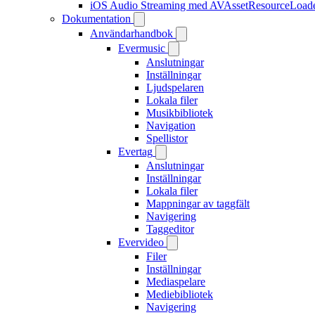
iOS Audio Streaming med AVAssetResourceLoad
Dokumentation
Användarhandbok
Evermusic
Anslutningar
Inställningar
Ljudspelaren
Lokala filer
Musikbibliotek
Navigation
Spellistor
Evertag
Anslutningar
Inställningar
Lokala filer
Mappningar av taggfält
Navigering
Taggeditor
Evervideo
Filer
Inställningar
Mediaspelare
Mediebibliotek
Navigering