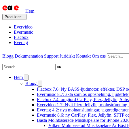
Hem
Produkter
Evervideo
Evermusic
Flacbox
Evertag
Blogg
Dokumentation
Support
Juridiskt
Kontakt
Om oss
⌘
K
Hem
Blogg
Flacbox 7.6: Ny BASS-ljudmotor, effekter, DSP oc
Evermusic 8.7: äkta sömlös uppspelning, ljudeffek
Flacbox 7.4: omgjord CarPlay, Plex, Jellyfin, Subs
Evervideo 1.7: Nytt Plex, Jellyfin, molnströmning
Evertag 4.2: nya molnanslutningar, taggredigeraren
Evermusic 8.6: ny CarPlay, Plex, Jellyfin, SFTP oc
Bästa Molnbaserade Musikspelare för iPhone 202
Vilken Molnbaserad Musikspelare Är Bäst f