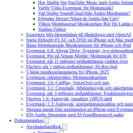
Hur Jämför Sig YouTube Music med Andra Ström
Varför Välja Evermusic för Molnmusik?
Vad Skiljer SoundCloud från Andra Musikappar?
Erbjuder Deezer Något de Andra Inte Gör?
Vilken Molnbaserad Musikspelare Bör Du Ladda 
Vanliga Frågor
Exportera Wix-blogginlägg till Markdown med OpenAI
Spela förlustfri FLAC och DSD på iPhone och Mac med
Bästa Molnbaserade Musikspelaren för iPhone och iPad
Evermusic 6.8: Aliyun Drive, Synology, nya gränssnittsst
Evermusic Pro på Setapp Mobile: Molnmusik för iOS
Evermusic når 11 miljoner nedladdningar världen över
Flacbox når 1 miljon nedladdningar: Hi-Res-ljud
5 bästa musikspelarapparna för iPhone 2025
Evermusic reklamvideo: Molnmusikspelare
Evermusic 3.6: CarPlay, VoiceOver och mer
Evermusic 3.1: Crossfade, bibliotekssynk och säkerhetsk
Evermusic når 3 miljoner nedladdningar: Funktionsövers
Flacbox 1.6: Autosynk, equalizer, OPUS-stöd
Evermusic 2.3: Autosynk, uppspelningsposition och tagg
Streama musik från molnlagring på iPhone med Evermus
iOS Audio Streaming med AVAssetResourceLoader
Dokumentation
Användarhandbok
Evermusic