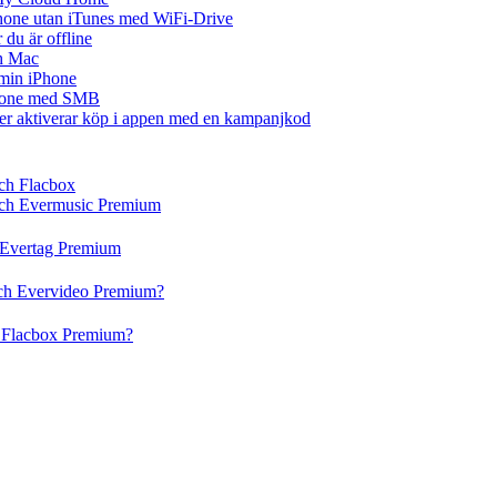
iPhone utan iTunes med WiFi-Drive
du är offline
ch Mac
å min iPhone
iPhone med SMB
ler aktiverar köp i appen med en kampanjkod
och Flacbox
 och Evermusic Premium
h Evertag Premium
och Evervideo Premium?
h Flacbox Premium?