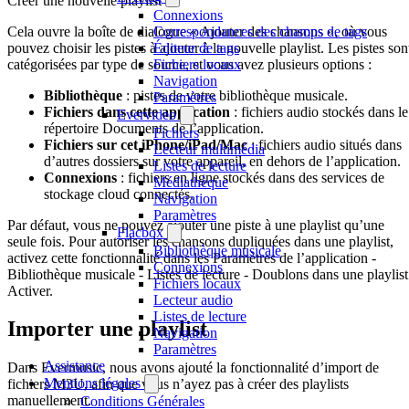
Créer une nouvelle playlist
Connexions
Cela ouvre la boîte de dialogue « Ajouter des chansons », où vous
Correspondances des champs de tags
pouvez choisir les pistes à ajouter à la nouvelle playlist. Les pistes son
Éditeur de tags
catégorisées par type de source, et vous avez plusieurs options :
Fichiers locaux
Navigation
Bibliothèque
: pistes de votre bibliothèque musicale.
Paramètres
Fichiers dans cette application
: fichiers audio stockés dans le
Evervideo
répertoire Documents de l’application.
Fichiers
Fichiers sur cet iPhone/iPad/Mac
: fichiers audio situés dans
Lecteur multimédia
d’autres dossiers sur votre appareil, en dehors de l’application.
Listes de lecture
Connexions
: fichiers en ligne stockés dans des services de
Médiathèque
stockage cloud connectés.
Navigation
Paramètres
Par défaut, vous ne pouvez ajouter une piste à une playlist qu’une
Flacbox
seule fois. Pour autoriser les chansons dupliquées dans une playlist,
Bibliothèque musicale
activez cette fonctionnalité dans les Paramètres de l’application -
Connexions
Bibliothèque musicale - Listes de lecture - Doublons dans une playlist
Fichiers locaux
Activer.
Lecteur audio
Listes de lecture
Importer une playlist
Navigation
Paramètres
Assistance
Dans Evermusic, nous avons ajouté la fonctionnalité d’import de
Mentions légales
fichiers M3U, afin que vous n’ayez pas à créer des playlists
manuellement.
Conditions Générales