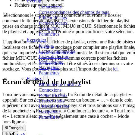
Evertag
Fichiers sur votre appareil
Connexions
Correspondances des champs de tags
Sélectionnons le stockage cloud connecté et ouvrons le dossier
Éditeur de tags
contenant le fichier de playlist. Les extensions de fichier de playlist
Fichiers locaux
prises en charge incluent M3U, M3U8 et CUE. Sélectionnez le fichie
Navigation
de playlist et appuyez sur « Terminé » pour confirmer votre sélection.
Paramètres
Evervideo
L’application analysera le fichier de playlist, créera une liste de pistes 
Fichiers
localisera ces fichiers sur le stockage pour compiler une playlist finale
Lecteur multimédia
qui sera importée dans la bibliothèque musicale. Il est crucial que votr
Listes de lecture
fichier M3U/CUE contienne les chemins corrects pour les fichiers
Médiathèque
multimédias, et les fichiers doivent être situés à ces chemins sur votre
Navigation
stockage. Vous pouvez en lire plus sur l’import de playlist
ici
.
Paramètres
Flacbox
Écran de détail de la playlist
Bibliothèque musicale
Connexions
Lorsque vous ouvrez une playlist, l’« Écran de détail de la playlist »
Fichiers locaux
apparaît. Sur cet écran, vous trouverez un bouton « … » dans le coin
Lecteur audio
supérieur droit avec les options de playlist et trois boutons sous l’imag
Listes de lecture
de la pochette : « Rechercher », « Continuer la lecture », « Tout lire »
Navigation
et « Lecture aléatoire ». Il y a également une case à cocher « Mode
Paramètres
hors ligne ».
Français
عربي