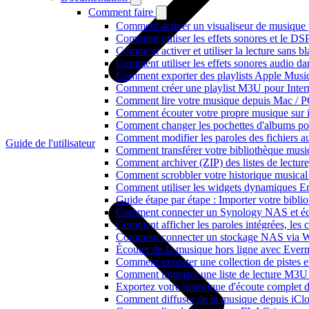
Comment faire
Comment activer un visualiseur de musique p
Comment utiliser les effets sonores et le D
Comment activer et utiliser la lecture sans 
Comment utiliser les effets sonores audio da
Comment exporter des playlists Apple Music
Comment créer une playlist M3U pour Inter
Comment lire votre musique depuis Mac / 
Comment écouter votre propre musique sur 
Comment changer les pochettes d'albums pour 
Comment modifier les paroles des fichiers
Guide de l'utilisateur
Comment transférer votre bibliothèque music
Comment archiver (ZIP) des listes de lecture,
Comment scrobbler votre historique musical
Comment utiliser les widgets dynamiques En
Guide étape par étape : Importer votre bibl
Comment connecter un Synology NAS et éco
Comment afficher les paroles intégrées, les
Comment connecter un stockage NAS via We
Écouter de la musique hors ligne avec Evermu
Comment exporter une collection de piste
Comment importer une liste de lecture M3U
Exportez votre historique d'écoute complet 
Comment diffuser de la musique depuis iC