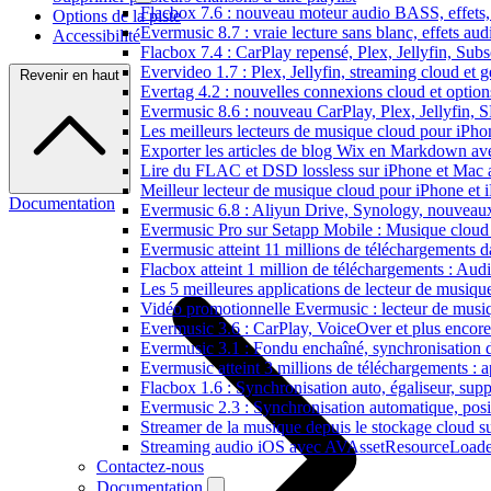
Flacbox 7.6 : nouveau moteur audio BASS, effets, 
Options de la piste
Evermusic 8.7 : vraie lecture sans blanc, effets au
Accessibilité
Flacbox 7.4 : CarPlay repensé, Plex, Jellyfin, Sub
Evervideo 1.7 : Plex, Jellyfin, streaming cloud et g
Revenir en haut
Evertag 4.2 : nouvelles connexions cloud et options
Evermusic 8.6 : nouveau CarPlay, Plex, Jellyfin, 
Les meilleurs lecteurs de musique cloud pour iPh
Exporter les articles de blog Wix en Markdown a
Lire du FLAC et DSD lossless sur iPhone et Mac 
Meilleur lecteur de musique cloud pour iPhone et 
Documentation
Evermusic 6.8 : Aliyun Drive, Synology, nouveaux 
Evermusic Pro sur Setapp Mobile : Musique cloud
Evermusic atteint 11 millions de téléchargements 
Flacbox atteint 1 million de téléchargements : Aud
Les 5 meilleures applications de lecteur de musiq
Vidéo promotionnelle Evermusic : lecteur de musi
Evermusic 3.6 : CarPlay, VoiceOver et plus encore
Evermusic 3.1 : Fondu enchaîné, synchronisation d
Evermusic atteint 3 millions de téléchargements : a
Flacbox 1.6 : Synchronisation auto, égaliseur, su
Evermusic 2.3 : Synchronisation automatique, posit
Streamer de la musique depuis le stockage cloud 
Streaming audio iOS avec AVAssetResourceLoade
Contactez-nous
Documentation