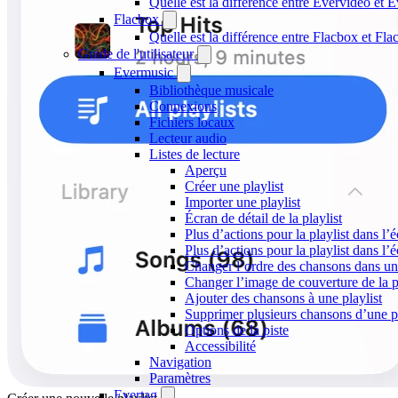
Quelle est la différence entre Evervideo et
Flacbox
Quelle est la différence entre Flacbox et F
Guide de l'utilisateur
Evermusic
Bibliothèque musicale
Connexions
Fichiers locaux
Lecteur audio
Listes de lecture
Aperçu
Créer une playlist
Importer une playlist
Écran de détail de la playlist
Plus d’actions pour la playlist dans l’é
Plus d’actions pour la playlist dans l’é
Changer l’ordre des chansons dans une
Changer l’image de couverture de la p
Ajouter des chansons à une playlist
Supprimer plusieurs chansons d’une pl
Options de la piste
Accessibilité
Navigation
Paramètres
Evertag