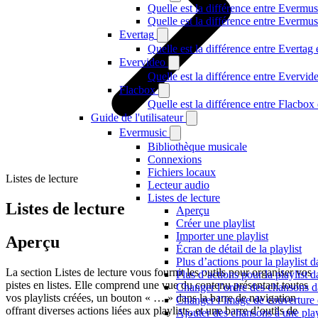
Quelle est la différence entre Evermus
Quelle est la différence entre Everm
Evertag
Quelle est la différence entre Everta
Evervideo
Quelle est la différence entre Evervi
Flacbox
Quelle est la différence entre Flacbo
Guide de l'utilisateur
Evermusic
Bibliothèque musicale
Connexions
Fichiers locaux
Listes de lecture
Lecteur audio
Listes de lecture
Listes de lecture
Aperçu
Créer une playlist
Importer une playlist
Aperçu
Écran de détail de la playlist
Plus d’actions pour la playlist d
La section Listes de lecture vous fournit les outils pour organiser vos
Plus d’actions pour la playlist da
pistes en listes. Elle comprend une vue du contenu présentant toutes
Changer l’ordre des chansons da
vos playlists créées, un bouton « … » dans la barre de navigation
Changer l’image de couverture d
offrant diverses actions liées aux playlists, et une barre d’outils de
Ajouter des chansons à une play