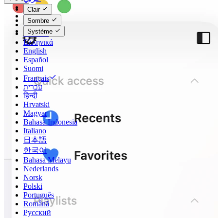
Català
Clair
Čeština
Sombre
Dansk
Système
Deutsch
Ελληνικά
English
Español
Suomi
Français
עברית
हिन्दी
Hrvatski
Magyar
Bahasa Indonesia
Italiano
日本語
한국어
Bahasa Melayu
Nederlands
Norsk
Polski
Português
Română
Русский