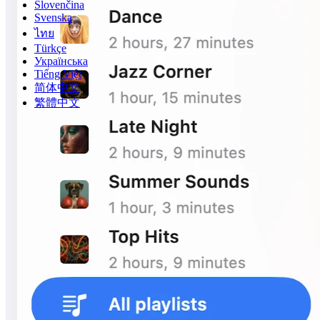
Slovenčina
Svenska
ไทย
Türkçe
Українська
Tiếng Việt
简体中文
繁體中文