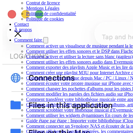
Contrat de licence
Mentions Légales
Politique de confidentialité
Politique de cookies
Contact
À propos
Comment faire
Comment activer un visualiseur de musique pendant la le
Comment utiliser les effets sonores et le DSP dans Flac
Comment activer et utiliser la lecture sans blanc (gaples
Comment utiliser les effets sonores audio dans Evermusic 
Comment exporter des playlists Apple Music et les lire 
Comment créer une playlist M3U pour Internet Archive 
Comment lire votre musique depuis Mac / PC / Linux /
Comment écouter votre propre musique sur iPhone avec
Comment changer les pochettes d'albums pour les pistes lo
Comment modifier les paroles des fichiers audio sur i
Comment transférer votre bibliothèque musicale entre app
Comment archiver (ZIP) des listes de lecture, albums, arti
Comment scrobbler votre historique musical d'Evermusic
Comment utiliser les widgets dynamiques En cours de le
Guide étape par étape : Importer votre bibliothèque iCl
Comment connecter un Synology NAS et écouter de la m
Comment afficher les paroles intégrées, les commentaire