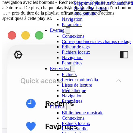
navigation avec les boutons « Rechercher », « Tout lire » et « Lecture
Supprimer plusieurs chansons d’
aléatoire ». De plus, chaque playlist individuelle dispose d’un bouton 
Options de la piste
… » près du titre de la playlist, offrant une gamme d’actions
Accessibilité
spécifiques à cette playlist.
Navigation
Paramètres
Evertag
Connexions
Correspondances des champs de tags
Éditeur de tags
Fichiers locaux
Navigation
Paramètres
Evervideo
Fichiers
Lecteur multimédia
Listes de lecture
Médiathèque
Navigation
Paramètres
Flacbox
Bibliothèque musicale
Connexions
Fichiers locaux
Lecteur audio