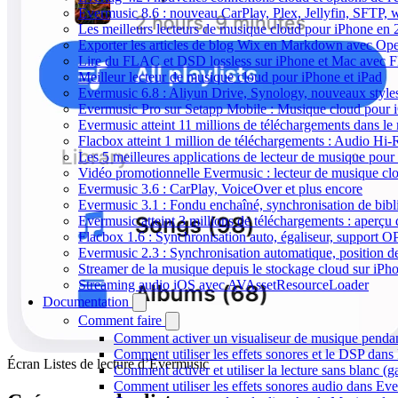
Evermusic 8.6 : nouveau CarPlay, Plex, Jellyfin, SFTP, 
Les meilleurs lecteurs de musique cloud pour iPhone en
Exporter les articles de blog Wix en Markdown avec Op
Lire du FLAC et DSD lossless sur iPhone et Mac avec 
Meilleur lecteur de musique cloud pour iPhone et iPad
Evermusic 6.8 : Aliyun Drive, Synology, nouveaux styles
Evermusic Pro sur Setapp Mobile : Musique cloud pour 
Evermusic atteint 11 millions de téléchargements dans l
Flacbox atteint 1 million de téléchargements : Audio Hi-
Les 5 meilleures applications de lecteur de musique pou
Vidéo promotionnelle Evermusic : lecteur de musique cl
Evermusic 3.6 : CarPlay, VoiceOver et plus encore
Evermusic 3.1 : Fondu enchaîné, synchronisation de bibl
Evermusic atteint 3 millions de téléchargements : aperçu 
Flacbox 1.6 : Synchronisation auto, égaliseur, support 
Evermusic 2.3 : Synchronisation automatique, position de 
Streamer de la musique depuis le stockage cloud sur iP
Streaming audio iOS avec AVAssetResourceLoader
Documentation
Comment faire
Comment activer un visualiseur de musique pendant
Comment utiliser les effets sonores et le DSP dan
Écran Listes de lecture d’Evermusic
Comment activer et utiliser la lecture sans blanc (
Comment utiliser les effets sonores audio dans Eve