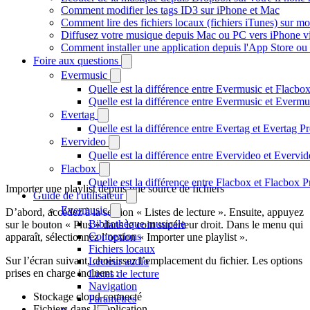
Comment modifier les tags ID3 sur iPhone et Mac
Comment lire des fichiers locaux (fichiers iTunes) sur m
Diffusez votre musique depuis Mac ou PC vers iPhone 
Comment installer une application depuis l'App Store ou 
Foire aux questions
Evermusic
Quelle est la différence entre Evermusic et Flacbo
Quelle est la différence entre Evermusic et Everm
Evertag
Quelle est la différence entre Evertag et Evertag 
Evervideo
Quelle est la différence entre Evervideo et Everv
Flacbox
Quelle est la différence entre Flacbox et Flacbox 
Importer une playlist depuis une source de fichiers
Guide de l'utilisateur
Evermusic
D’abord, accédez à la section « Listes de lecture ». Ensuite, appuyez
Bibliothèque musicale
sur le bouton « Plus » dans le coin supérieur droit. Dans le menu qui
Connexions
apparaît, sélectionnez l’option « Importer une playlist ».
Fichiers locaux
Sur l’écran suivant, choisissez l’emplacement du fichier. Les options
Lecteur audio
prises en charge incluent :
Listes de lecture
Navigation
Stockage cloud connecté
Paramètres
Fichiers dans l’application