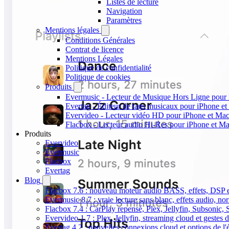
Listes de lecture
Navigation
Paramètres
Mentions légales
Conditions Générales
Contrat de licence
Mentions Légales
Politique de confidentialité
Politique de cookies
Produits
Evermusic - Lecteur de Musique Hors Ligne pour
Evertag - Éditeur de tags musicaux pour iPhone e
Evervideo - Lecteur vidéo HD pour iPhone et Ma
Flacbox - Lecteur audio Hi-Res pour iPhone et M
Produits
Evervideo
Evermusic
Flacbox
Evertag
Blog
Flacbox 7.6 : nouveau moteur audio BASS, effets, DSP et
Evermusic 8.7 : vraie lecture sans blanc, effets audio, no
Flacbox 7.4 : CarPlay repensé, Plex, Jellyfin, Subsonic,
Evervideo 1.7 : Plex, Jellyfin, streaming cloud et gestes d
Evertag 4.2 : nouvelles connexions cloud et options de l'é