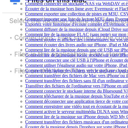
Comment connecter un stockage NAS via WebDAV et éco
Écouter de la musique hors ligne avec Evermusic et Flacb
Comment exporter une collection de pistes en M3U, CS
Comment importer une liste de lecture M3U dans Evermu
Exportez votre historique d'écoute complet d'Evermusic 
Comment diffuser de la musique depuis iCloud Drive s
Comment lire de la musique FLAC (sans perte) sur mon
Comment ajouter et afficher des commentaires sur vos pi
Comment écouter des livres audio sur iPhone, iPad et M
Comment lire de la musique depuis une clé USB sur iP
Comment lire de la musique locale stockée sur votre iP
Comment connecter une clé USB à l'iPhone et écouter de l
Comment utiliser l'égaliseur audio sur votre iPhone, iP
Comment télécharger des fichiers vers le stockage cloud 
Comment transférer des fichiers de Mac vers iPhone ou 
Comment transférer des fichiers sans fil d'un ordinateur
Transférer des fichiers de l'ordinateur vers l'iPhone en ut
Comment connecter le stockage interne du Bluesound V
Comment télécharger de la musique depuis YouTube et éc
Comment déconnecter une application tierce de votre c
Comment enregistrer une vidéo tout en écoutant de la mu
Comment activer le serveur multimédia DLNA sous Wind
Comment lire de la musique sur iPhone depuis WD My
Comment transférer des fichiers musicaux d'un ordinateu
Écouter de la musique depuis Dropbox sur votre iPhone