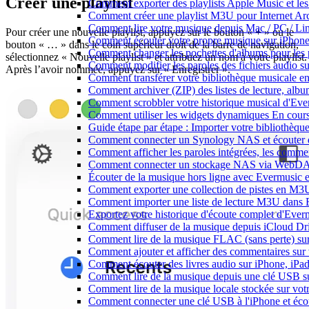
Créer une playlist
Comment exporter des playlists Apple Music et les
Comment créer une playlist M3U pour Internet Ar
Comment lire votre musique depuis Mac / PC / L
Pour créer une nouvelle playlist, appuyez sur le bouton « + » ou le
Comment écouter votre propre musique sur iPhon
bouton « … » dans le coin supérieur droit de la barre de navigation,
Comment changer les pochettes d'albums pour les pis
sélectionnez « Nouvelle playlist » et attribuez un nom à votre playlist.
Comment modifier les paroles des fichiers audio
Après l’avoir nommée, appuyez sur « Enregistrer ».
Comment transférer votre bibliothèque musicale ent
Comment archiver (ZIP) des listes de lecture, album
Comment scrobbler votre historique musical d'Eve
Comment utiliser les widgets dynamiques En cours
Guide étape par étape : Importer votre bibliothèq
Comment connecter un Synology NAS et écouter d
Comment afficher les paroles intégrées, les comme
Comment connecter un stockage NAS via WebDAV 
Écouter de la musique hors ligne avec Evermusic et
Comment exporter une collection de pistes en M
Comment importer une liste de lecture M3U dans 
Exportez votre historique d'écoute complet d'Ever
Comment diffuser de la musique depuis iCloud D
Comment lire de la musique FLAC (sans perte) s
Comment ajouter et afficher des commentaires sur 
Comment écouter des livres audio sur iPhone, iPa
Comment lire de la musique depuis une clé USB s
Comment lire de la musique locale stockée sur vo
Comment connecter une clé USB à l'iPhone et écoute