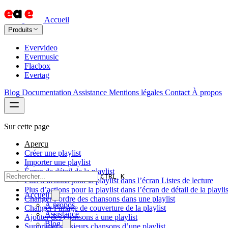
Accueil
Produits
Evervideo
Evermusic
Flacbox
Evertag
Blog
Documentation
Assistance
Mentions légales
Contact
À propos
Sur cette page
Aperçu
Créer une playlist
Importer une playlist
Écran de détail de la playlist
CTRL K
Plus d’actions pour la playlist dans l’écran Listes de lecture
Plus d’actions pour la playlist dans l’écran de détail de la playlis
Accueil
Changer l’ordre des chansons dans une playlist
À propos
Changer l’image de couverture de la playlist
Assistance
Ajouter des chansons à une playlist
Blog
Supprimer plusieurs chansons d’une playlist