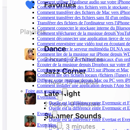
Comment utiliser l'égaliseur audio sur votre iPho
Comment télécharger des fichiers vers le stockage
Comment transférer des fichiers de Mac vers iPho
Comment transférer des fichiers sans fil d'un ordi
Transférer des fichiers de l'ordinateur vers l'iPhon
Comment connecter le stockage interne du Blues
Comment télécharger de la musique depuis YouTube
Comment déconnecter une application tierce de v
Comment enregistrer une vidéo tout en écoutant d
Comment activer le serveur multimédia DLNA sou
Comment lire de la musique sur iPhone depuis
Comment transférer des fichiers musicaux d'un or
Écouter de la musique depuis Dropbox sur votre 
Comment modifier les tags ID3 sur iPhone et Mac
Comment lire des fichiers locaux (fichiers iTunes)
Diffusez votre musique depuis Mac ou PC vers i
Comment installer une application depuis l'App St
Foire aux questions
Evermusic
Quelle est la différence entre Evermusic et 
Quelle est la différence entre Evermusic e
Evertag
Quelle est la différence entre Evertag et Ev
Evervideo