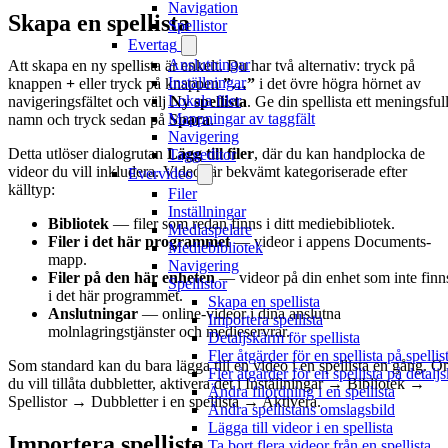
Navigation
Skapa en spellista
Spellistor
Evertag
Anslutningar
Att skapa en ny spellista är enkelt. Du har två alternativ: tryck på
Inställningar
knappen
+
eller tryck på knappen
”…”
i det övre högra hörnet av
Lokala filer
navigeringsfältet och välj
Ny spellista
. Ge din spellista ett meningsfull
Mappningar av taggfält
namn och tryck sedan på
Spara
.
Navigering
Detta utlöser dialogrutan
Lägg till filer
, där du kan handplocka de
Taggeditor
videor du vill inkludera. Videor är bekvämt kategoriserade efter
Evervideo
källtyp:
Filer
Inställningar
Bibliotek
— filer som redan finns i ditt mediebibliotek.
Mediaspelare
Filer i det här programmet
— videor i appens Documents-
Mediebibliotek
mapp.
Navigering
Filer på den här enheten
— videor på din enhet som inte finn
Spellistor
i det här programmet.
Skapa en spellista
Anslutningar
— online-videor i dina anslutna
Importera spellista
molnlagringstjänster och medieservrar.
Detaljskärm för spellista
Fler åtgärder för en spellista på spelli
Som standard kan du bara lägga till en video i en spellista en gång. 
Fler åtgärder för en spellista på detalj
du vill tillåta dubbletter, aktivera det i Inställningar → Bibliotek →
Ändra filordning i en spellista
Spellistor → Dubbletter i en spellista → Aktivera.
Ändra spellistans omslagsbild
Lägga till videor i en spellista
Importera spellista
Ta bort flera videor från en spellista