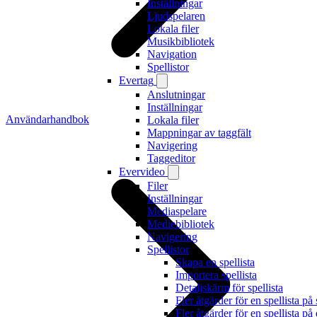
Inställningar
Ljudspelaren
Lokala filer
Musikbibliotek
Navigation
Spellistor
Evertag
Anslutningar
Inställningar
Användarhandbok
Lokala filer
Mappningar av taggfält
Navigering
Taggeditor
Evervideo
Filer
Inställningar
Mediaspelare
Mediebibliotek
Navigering
Spellistor
Skapa en spellista
Importera spellista
Detaljskärm för spellista
Fler åtgärder för en spellista på
Fler åtgärder för en spellista på