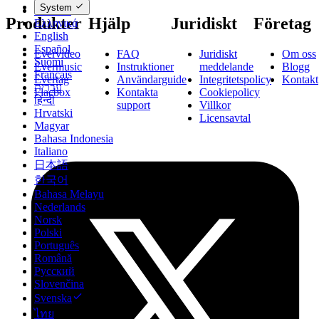
System
Deutsch
Produkter
Hjälp
Juridiskt
Företag
Ελληνικά
English
Español
Evervideo
FAQ
Juridiskt
Om oss
Suomi
Evermusic
Instruktioner
meddelande
Blogg
Français
Evertag
Användarguide
Integritetspolicy
Kontakt
עברית
Flacbox
Kontakta
Cookiepolicy
हिन्दी
support
Villkor
Hrvatski
Licensavtal
Magyar
Bahasa Indonesia
Italiano
日本語
한국어
Bahasa Melayu
Nederlands
Norsk
Polski
Português
Română
Русский
Slovenčina
Svenska
ไทย