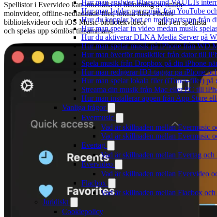
Hur man ansluter Bluesound VAULTs interna
Spellistor i Evervideo kan innehålla en blandning av online-
Hur man laddar ner musik från YouTube och 
molnvideor, offline-nedladdade filer, lokala filer, Photos-
Hur du kopplar bort en tredjepartsapp från 
bibliotekvideor och iOS Music-bibliotekvideor — allt i en spellista —
Hur man spelar in video medan musik spela
och spelas upp sömlöst tillsammans.
Hur du aktiverar DLNA Media Server på Wi
Hur man spelar musik på iPhone från WD
Hur man överför musikfiler från dator till 
Spela musik från Dropbox på din iPhone när 
Hur man redigerar ID3-taggar på iPhone o
Hur man spelar lokala filer (iTunes-filer) p
Streama din musik från Mac eller PC till 
Hur man installerar appen från App Store el
Vanliga frågor
Evermusic
Vad är skillnaden mellan Evermusic 
Vad är skillnaden mellan Evermusic
Evertag
Vad är skillnaden mellan Evertag oc
Evervideo
Vad är skillnaden mellan Evervideo 
Flacbox
Vad är skillnaden mellan Flacbox oc
Juridiskt
Cookiepolicy