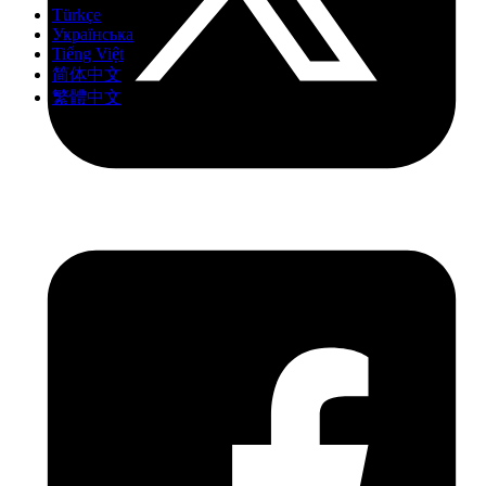
Türkçe
Українська
Tiếng Việt
简体中文
繁體中文