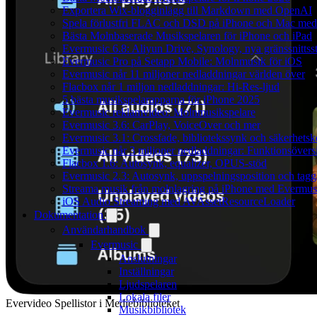
Exportera Wix-blogginlägg till Markdown med OpenAI
Spela förlustfri FLAC och DSD på iPhone och Mac med
Bästa Molnbaserade Musikspelaren för iPhone och iPad
Evermusic 6.8: Aliyun Drive, Synology, nya gränssnittsst
Evermusic Pro på Setapp Mobile: Molnmusik för iOS
Evermusic når 11 miljoner nedladdningar världen över
Flacbox når 1 miljon nedladdningar: Hi-Res-ljud
5 bästa musikspelarapparna för iPhone 2025
Evermusic reklamvideo: Molnmusikspelare
Evermusic 3.6: CarPlay, VoiceOver och mer
Evermusic 3.1: Crossfade, bibliotekssynk och säkerhetsk
Evermusic når 3 miljoner nedladdningar: Funktionsövers
Flacbox 1.6: Autosynk, equalizer, OPUS-stöd
Evermusic 2.3: Autosynk, uppspelningsposition och tagg
Streama musik från molnlagring på iPhone med Evermus
iOS Audio Streaming med AVAssetResourceLoader
Dokumentation
Användarhandbok
Evermusic
Anslutningar
Inställningar
Ljudspelaren
Lokala filer
Evervideo Spellistor i Mediebiblioteket
Musikbibliotek