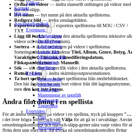
Villkor
Ordna om videor
— ändra manuellt ordningen på videor med
Kontakt
dra-och-släpp.
Om oss
Byt namn
— byt namn på den aktuella spellistorna.
Redigera bild
— ändra omslagsbilden.
Användarhandbok
Exportera låtlista
— exportera spellistorna till M3U / CSV /
Evermusic
TXT.
Anslutningar
Lägg till i arkiv
— zippa den aktuella spellistorna inklusive all
Inställningar
videor och m3u-fil (Premium).
Ljudspelaren
Sortera
— ändra ordningen på videor i spellistorna.
Lokala filer
Sorteringsalternativ inkluderar
Titel, Album, Genre, Betyg, År
Musikbibliotek
Varaktighet, Filnamn, Filmodifieringsdatum,
Navigation
Filskapandedatum
och
Manuellt
.
Spellistor
Sök
— sök efter en specifik video i den aktuella spellistorna.
Rutnät / Lista
— ändra skärmlayoutpresentationen.
Evertag
Ta bort spellista
— ta bort spellistorna från mediebiblioteket.
Anslutningar
Den här åtgärden tar inte bort videor från ditt lagringsutrymme,
Inställningar
men
den kan inte ångras
.
Lokala filer
Mappningar av taggfält
Ändra filordning i en spellista
Navigering
Taggeditor
Evervideo
För att ändra ordningen på videor i en spellista, tryck på knappen
"…
Filer
i det övre högra hörnet och välj
Välja
för att gå in i urvalsläge. Anvä
Inställningar
omordningskontrollen och dra-och-släpp-gester nära varje video för at
Mediaspelare
flytta dem upp eller ned. Att trycka på omordningskontrollen flyttar