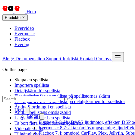
Hem
Produkter
Evervideo
Evermusic
Flacbox
Evertag
Blogg
Dokumentation
Support
Juridiskt
Kontakt
Om oss
On this page
Skapa en spellista
Importera spellista
Detaljskärm för spellista
Fler åtgärder för en spellista på spellistornas skärm
CTRL K
Fler åtgärder för en spellista på detaljskärmen för spellistor
Ändra filordning i en spellista
Hem
Ändra spellistans omslagsbild
Blogg
Lägga till videor i en spellista
Flacbox 7.6: Ny BASS-ljudmotor, effekter, DSP oc
Ta bort flera videor från en spellista
Evermusic 8.7: äkta sömlös uppspelning, ljudeffek
Videoalternativ
Flacbox 7.4: omgjord CarPlay, Plex, Jellyfin, Subs
Tillgänglighet