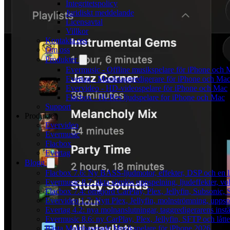
Integritetspolicy
Juridiskt meddelande
Licensavtal
Villkor
Kontakta oss
Om oss
Produkter
Evermusic - Offline musikspelare för iPhone och 
Evertag - Musiktaggredigerare för iPhone och Ma
Evervideo - HD-videospelare för iPhone och Mac
Flacbox - Hi-Res ljudspelare for iPhone och Mac
Support
Produkter
Evervideo
Evermusic
Flacbox
Evertag
Blogg
Flacbox 7.6: Ny BASS-ljudmotor, effekter, DSP och en l
Evermusic 8.7: äkta sömlös uppspelning, ljudeffekter, v
Flacbox 7.4: omgjord CarPlay, Plex, Jellyfin, Subsonic, S
Evervideo 1.7: Nytt Plex, Jellyfin, molnströmning, uppsp
Evertag 4.2: nya molnanslutningar, taggredigerarens instä
Evermusic 8.6: ny CarPlay, Plex, Jellyfin, SFTP och lått
Bästa Molnbaserade Musikspelare för iPhone 2026