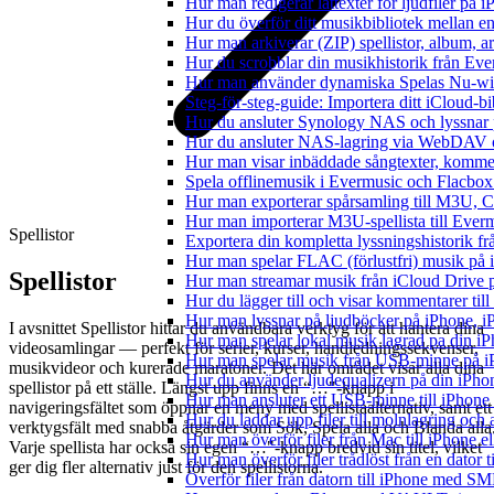
Hur man redigerar låttexter för ljudfiler på
Hur du överför ditt musikbibliotek mellan en
Hur man arkiverar (ZIP) spellistor, album, a
Hur du scrobblar din musikhistorik från Ever
Hur man använder dynamiska Spelas Nu-wid
Steg-för-steg-guide: Importera ditt iCloud-b
Hur du ansluter Synology NAS och lyssnar 
Hur du ansluter NAS-lagring via WebDAV oc
Hur man visar inbäddade sångtexter, kommen
Spela offlinemusik i Evermusic och Flacbox: 
Hur man exporterar spårsamling till M3U,
Hur man importerar M3U-spellista till Ever
Spellistor
Exportera din kompletta lyssningshistorik f
Hur man spelar FLAC (förlustfri) musik på 
Spellistor
Hur man streamar musik från iCloud Drive 
Hur du lägger till och visar kommentarer ti
Hur man lyssnar på ljudböcker på iPhone,
I avsnittet Spellistor hittar du användbara verktyg för att hantera dina
Hur man spelar lokal musik lagrad pa din iP
videosamlingar — perfekt för serier, kurser, handledningssekvenser,
Hur man spelar musik från USB-minne på 
musikvideor och kurerade maratoner. Det här området visar alla dina
Hur du använder ljudequalizern på din iPh
spellistor på ett ställe. Längst upp finns en “…"-knapp i
Hur man ansluter ett USB-minne till iPhone o
navigeringsfältet som öppnar en meny med spellistaalternativ, samt ett
Hur du laddar upp filer till molnlagring och 
verktygsfält med snabba åtgärder som Sök, Spela alla och Blanda alla
Hur man överför filer från Mac till iPhone e
Varje spellista har också sin egen “…"-knapp bredvid sin titel, vilket
Hur man överför filer trådlöst från en dator
ger dig fler alternativ just för den spellistorna.
Överför filer från datorn till iPhone med SM