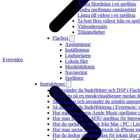
Ändra filordning i en spellista
Ändra spellistans omslagsbild
Lägga till videor i en spellista
Ta bort flera videor från en spell
Videoalternativ
Tillgänglighet
Flacbox
Anslutningar
Inställningar
Ljudspelaren
Evervideo
Lokala filer
Musikbibliotek
Navigering
Spellistor
Instruktioner
Så använder du ljudeffekter och DSP i Fla
Så slår du på en musikvisualiserare medan 
Så aktiverar och använder du sömlös uppspe
Så använder du ljudeffekterna i Evermusic: 
Hur man exporterar Apple Music-spellistor 
Hur man skapar en M3U-spellista för Intern
Hur du spelar din musik från Mac / PC / 
Hur man spelar sin egen musik på iPhone m
Hur du ändrar albumomslag för lokala låtar p