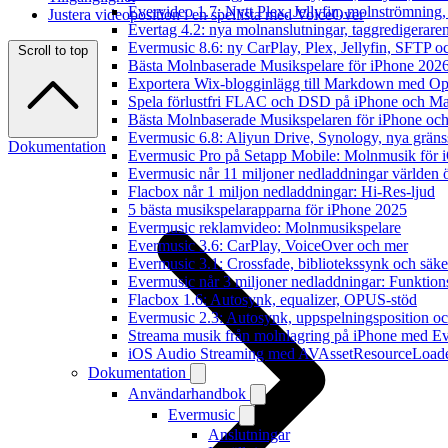
Evervideo 1.7: Nytt Plex, Jellyfin, molnströmning
Justera videoposition i en spellista med VoiceOver
Evertag 4.2: nya molnanslutningar, taggredigeraren
Evermusic 8.6: ny CarPlay, Plex, Jellyfin, SFTP oc
Scroll to top
Bästa Molnbaserade Musikspelare för iPhone 202
Exportera Wix-blogginlägg till Markdown med O
Spela förlustfri FLAC och DSD på iPhone och M
Bästa Molnbaserade Musikspelaren för iPhone och
Evermusic 6.8: Aliyun Drive, Synology, nya gränssn
Dokumentation
Evermusic Pro på Setapp Mobile: Molnmusik för 
Evermusic når 11 miljoner nedladdningar världen 
Flacbox når 1 miljon nedladdningar: Hi-Res-ljud
5 bästa musikspelarapparna för iPhone 2025
Evermusic reklamvideo: Molnmusikspelare
Evermusic 3.6: CarPlay, VoiceOver och mer
Evermusic 3.1: Crossfade, bibliotekssynk och säke
Evermusic når 3 miljoner nedladdningar: Funktion
Flacbox 1.6: Autosynk, equalizer, OPUS-stöd
Evermusic 2.3: Autosynk, uppspelningsposition oc
Streama musik från molnlagring på iPhone med E
iOS Audio Streaming med AVAssetResourceLoad
Dokumentation
Användarhandbok
Evermusic
Anslutningar