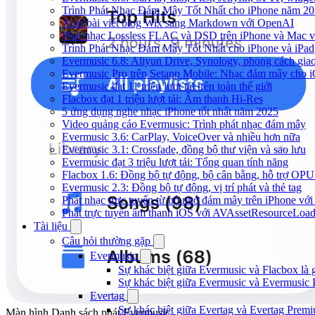
Trình Phát Nhạc Đám Mây Tốt Nhất cho iPhone năm 2
Xuất bài viết blog Wix sang Markdown với OpenAI
Phát nhạc Lossless FLAC và DSD trên iPhone và Mac v
Trình Phát Nhạc Đám Mây Tốt Nhất cho iPhone và iPad
Evermusic 6.8: Aliyun Drive, Synology, phong cách gia
Evermusic Pro trên Setapp Mobile: Nhạc đám mây cho 
Evermusic đạt 11 triệu lượt tải trên toàn thế giới
Flacbox đạt 1 triệu lượt tải: Âm thanh Hi-Res
5 ứng dụng nghe nhạc iPhone tốt nhất năm 2025
Video quảng cáo Evermusic: Trình phát nhạc đám mây
Evermusic 3.6: CarPlay, VoiceOver và nhiều hơn nữa
Evermusic 3.1: Crossfade, đồng bộ thư viện và sao lưu
Evermusic đạt 3 triệu lượt tải: Tổng quan tính năng
Flacbox 1.6: Đồng bộ tự động, bộ cân bằng, hỗ trợ OP
Evermusic 2.3: Đồng bộ tự động, vị trí phát và thẻ tag
Phát nhạc trực tuyến từ bộ nhớ đám mây trên iPhone vớ
Phát trực tuyến âm thanh iOS với AVAssetResourceLoad
Tài liệu
Câu hỏi thường gặp
Evermusic
Sự khác biệt giữa Evermusic và Flacbox là 
Sự khác biệt giữa Evermusic và Evermusic 
Evertag
Sự khác biệt giữa Evertag và Evertag Premi
Màn hình Danh sách phát Evermusic