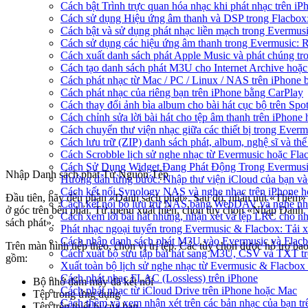
Cách bật Trình trực quan hóa nhạc khi phát nhạc trên iP
Cách sử dụng Hiệu ứng âm thanh và DSP trong Flacbox:
Cách bật và sử dụng phát nhạc liền mạch trong Evermus
Cách sử dụng các hiệu ứng âm thanh trong Evermusic: R
Cách xuất danh sách phát Apple Music và phát chúng tr
Cách tạo danh sách phát M3U cho Internet Archive hoặc
Cách phát nhạc từ Mac / PC / Linux / NAS trên iPhon
Cách phát nhạc của riêng bạn trên iPhone bằng CarPlay
Cách thay đổi ảnh bìa album cho bài hát cục bộ trên Sp
Cách chỉnh sửa lời bài hát cho tệp âm thanh trên iPho
Cách chuyển thư viện nhạc giữa các thiết bị trong Ever
Cách lưu trữ (ZIP) danh sách phát, album, nghệ sĩ và th
Cách Scrobble lịch sử nghe nhạc từ Evermusic hoặc Fla
Cách Sử Dụng Widget Đang Phát Động Trong Evermusic
Nhập Danh sách phát Từ Nguồn Tệp
Hướng dẫn từng bước: Nhập thư viện iCloud của bạn và
Cách kết nối Synology NAS và nghe nhạc trên iPhone 
Đầu tiên, hãy đến phần «Danh sách phát». Sau đó, nhấn nút «Thêm»
Cách kết nối bộ lưu trữ NAS bằng WebDAV và nghe nh
ở góc trên bên phải. Từ menu xuất hiện, chọn tùy chọn «Nhập Danh
Cách xem lời bài hát nhúng, nhận xét và tệp LRC cho n
sách phát».
Phát nhạc ngoại tuyến trong Evermusic & Flacbox: Tải
Cách nhập danh sách phát M3U vào Evermusic và Flac
Trên màn hình tiếp theo, chọn vị trí tệp. Các tùy chọn được hỗ trợ ba
Cách xuất bộ sưu tập bài hát sang M3U, CSV và TXT t
gồm:
Xuất toàn bộ lịch sử nghe nhạc từ Evermusic & Flacbox
Cách phát nhạc FLAC (Lossless) trên iPhone
Bộ nhớ đám mây đã kết nối
Cách phát nhạc từ iCloud Drive trên iPhone hoặc Mac
Tệp trong ứng dụng
Cách thêm và xem nhận xét trên các bản nhạc của bạn t
Tệp trên thiết bị của bạn