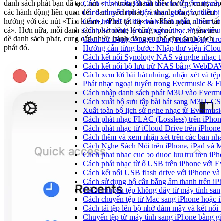
danh sách phát bạn đã tạo, nút «…» trong thanh điều hướng cung cấp
Cách chỉnh sửa lời bài hát cho tệp âm tha
các hành động liên quan đến danh sách phát, và thanh công cụ điều
Cách chuyển thư viện nhạc giữa các thiết b
hướng với các nút «Tìm kiếm», «Phát tất cả» và «Phát ngẫu nhiên tất
Cách lưu trữ (ZIP) danh sách phát, album, n
cả». Hơn nữa, mỗi danh sách phát riêng lẻ cũng có nút «…» gần tiêu
Cách Scrobble lịch sử nghe nhạc từ Evermu
đề danh sách phát, cung cấp nhiều hành động cụ thể cho danh sách
Cách Sử Dụng Widget Đang Phát Động Tron
phát đó.
Hướng dẫn từng bước: Nhập thư viện iClou
Cách kết nối Synology NAS và nghe nhạc t
Cách kết nối bộ lưu trữ NAS bằng WebDAV
Cách xem lời bài hát nhúng, nhận xét và t
Phát nhạc ngoại tuyến trong Evermusic & 
Cách nhập danh sách phát M3U vào Evermu
Cách xuất bộ sưu tập bài hát sang M3U, C
Xuất toàn bộ lịch sử nghe nhạc từ Evermus
Cách phát nhạc FLAC (Lossless) trên iPho
Cách phát nhạc từ iCloud Drive trên iPhon
Cách thêm và xem nhận xét trên các bản nh
Cách Nghe Sách Nói trên iPhone, iPad và
Cach phat nhac cuc bo duoc luu tru tren iP
Cách phát nhạc từ ổ USB trên iPhone với 
Cách kết nối USB flash drive với iPhone và
Cách sử dụng bộ cân bằng âm thanh trên iP
Cách chuyển tệp không dây từ máy tính sa
Cách chuyển tệp từ Mac sang iPhone hoặc i
Cách tải tệp lên bộ nhớ đám mây và kết nối
Chuyển tệp từ máy tính sang iPhone bằng 