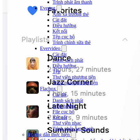
Trình phát âm thanh
Evertag
Ánh xạ trường thẻ
Cài đặt
Điều hướng
Kết nối
Tệp cục bộ
Trình chỉnh sửa thẻ
Evervideo
Cài đặt
Danh sách phát
Điều hướng
Tệp
Thư viện phương tiện
Trình phát phương tiện
Flacbox
Cài đặt
Danh sách phát
Điều hướng
File cục bộ
Kết nối
Thư viện nhạc
Trình phát Âm thanh
Hướng dẫn thực hiện