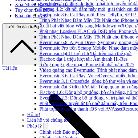
Evervideo 1.7: Plex, Jellyfin, phát trực tuyến từ 
Xóa Nhiều Bài hát khỏi Danh sách phát
Evertag 4.2: kết nối đám mây mới, giải thích cài đặ
Tùy chọn Bài hát
Evermusic 8.6: CarPlay mới, Plex, Jellyfin, SFTP, 
Khả năng truy cập
Trình Phát Nhạc Đám Mây Tốt Nhất cho iPhone 
Xuất bài viết blog Wix sang Markdown với Open
Lướt lên đầu trang
Phát nhạc Lossless FLAC và DSD trên iPhone và
Trình Phát Nhạc Đám Mây Tốt Nhất cho iPhone v
Evermusic 6.8: Aliyun Drive, Synology, phong cá
Evermusic Pro trên Setapp Mobile: Nhạc đám mâ
Evermusic đạt 11 triệu lượt tải trên toàn thế giới
Flacbox đạt 1 triệu lượt tải: Âm thanh Hi-Res
5 ứng dụng nghe nhạc iPhone tốt nhất năm 2025
Tài liệu
Video quảng cáo Evermusic: Trình phát nhạc đám
Evermusic 3.6: CarPlay, VoiceOver và nhiều hơn 
Evermusic 3.1: Crossfade, đồng bộ thư viện và sa
Evermusic đạt 3 triệu lượt tải: Tổng quan tính năn
Flacbox 1.6: Đồng bộ tự động, bộ cân bằng, hỗ 
Evermusic 2.3: Đồng bộ tự động, vị trí phát và thẻ
Phát nhạc trực tuyến từ bộ nhớ đám mây trên iPh
Phát trực tuyến âm thanh iOS với AVAssetResour
Hỗ trợ
Liên hệ với chúng tôi
Pháp lý
Chính sách Bảo mật
Chính sách Cookie