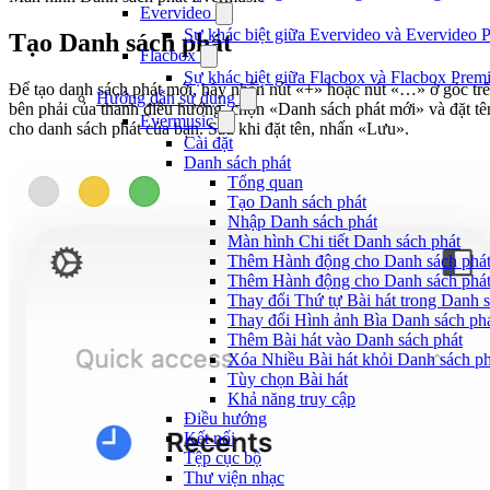
Evervideo
Sự khác biệt giữa Evervideo và Evervideo 
Tạo Danh sách phát
Flacbox
Sự khác biệt giữa Flacbox và Flacbox Premi
Để tạo danh sách phát mới, hãy nhấn nút «+» hoặc nút «…» ở góc tr
Hướng dẫn sử dụng
bên phải của thanh điều hướng, chọn «Danh sách phát mới» và đặt tê
Evermusic
cho danh sách phát của bạn. Sau khi đặt tên, nhấn «Lưu».
Cài đặt
Danh sách phát
Tổng quan
Tạo Danh sách phát
Nhập Danh sách phát
Màn hình Chi tiết Danh sách phát
Thêm Hành động cho Danh sách phát 
Thêm Hành động cho Danh sách phát t
Thay đổi Thứ tự Bài hát trong Danh s
Thay đổi Hình ảnh Bìa Danh sách ph
Thêm Bài hát vào Danh sách phát
Xóa Nhiều Bài hát khỏi Danh sách ph
Tùy chọn Bài hát
Khả năng truy cập
Điều hướng
Kết nối
Tệp cục bộ
Thư viện nhạc