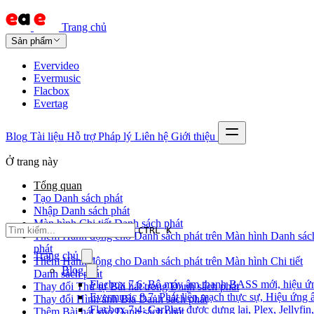
Trang chủ
Sản phẩm
Evervideo
Evermusic
Flacbox
Evertag
Blog
Tài liệu
Hỗ trợ
Pháp lý
Liên hệ
Giới thiệu
Ở trang này
Tổng quan
Tạo Danh sách phát
Nhập Danh sách phát
Màn hình Chi tiết Danh sách phát
CTRL K
Thêm Hành động cho Danh sách phát trên Màn hình Danh sác
phát
Trang chủ
Thêm Hành động cho Danh sách phát trên Màn hình Chi tiết
Blog
Danh sách phát
Flacbox 7.6: Bộ máy âm thanh BASS mới, hiệu ứng
Thay đổi Thứ tự Bài hát trong Danh sách phát
Evermusic 8.7: Phát liền mạch thực sự, Hiệu ứng 
Thay đổi Hình ảnh Bìa Danh sách phát
Flacbox 7.4: CarPlay được dựng lại, Plex, Jellyf
Thêm Bài hát vào Danh sách phát