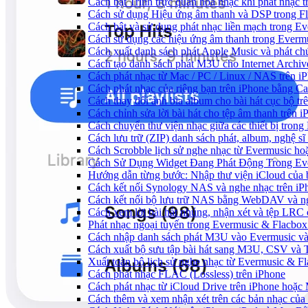
Cách bật Trình trực quan hóa nhạc khi phát nhạc 
Cách sử dụng Hiệu ứng âm thanh và DSP trong Fl
Cách bật và sử dụng phát nhạc liền mạch trong E
Cách sử dụng các hiệu ứng âm thanh trong Evermu
Cách xuất danh sách phát Apple Music và phát ch
Cách tạo danh sách phát M3U cho Internet Archiv
Cách phát nhạc từ Mac / PC / Linux / NAS trên
Cách phát nhạc của riêng bạn trên iPhone bằng Ca
Cách thay đổi ảnh bìa album cho bài hát cục bộ t
Cách chỉnh sửa lời bài hát cho tệp âm thanh trê
Cách chuyển thư viện nhạc giữa các thiết bị tron
Cách lưu trữ (ZIP) danh sách phát, album, nghệ sĩ
Cách Scrobble lịch sử nghe nhạc từ Evermusic ho
Cách Sử Dụng Widget Đang Phát Động Trong Eve
Hướng dẫn từng bước: Nhập thư viện iCloud của 
Cách kết nối Synology NAS và nghe nhạc trên iP
Cách kết nối bộ lưu trữ NAS bằng WebDAV và ng
Cách xem lời bài hát nhúng, nhận xét và tệp LRC
Phát nhạc ngoại tuyến trong Evermusic & Flacbo
Cách nhập danh sách phát M3U vào Evermusic và
Cách xuất bộ sưu tập bài hát sang M3U, CSV và
Xuất toàn bộ lịch sử nghe nhạc từ Evermusic & F
Cách phát nhạc FLAC (Lossless) trên iPhone
Cách phát nhạc từ iCloud Drive trên iPhone hoặc
Cách thêm và xem nhận xét trên các bản nhạc của