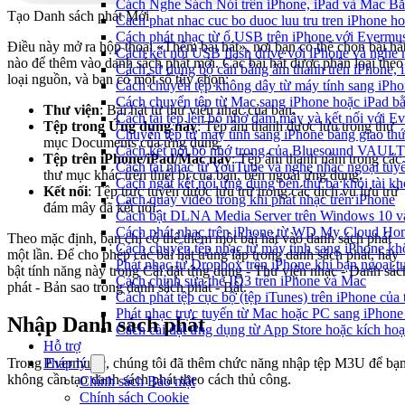
Cách Nghe Sách Nói trên iPhone, iPad và Mac B
Tạo Danh sách phát Mới
Cach phat nhac cuc bo duoc luu tru tren iPhone h
Cách phát nhạc từ ổ USB trên iPhone với Evermu
Điều này mở ra hộp thoại «Thêm bài hát», nơi bạn có thể chọn bài há
Cách kết nối USB flash drive với iPhone và nghe n
nào để thêm vào danh sách phát mới. Các bài hát được phân loại theo
Cách sử dụng bộ cân bằng âm thanh trên iPhone, 
loại nguồn, và bạn có một số tùy chọn:
Cách chuyển tệp không dây từ máy tính sang iPh
Cách chuyển tệp từ Mac sang iPhone hoặc iPad b
Thư viện
: Bài hát từ thư viện nhạc của bạn.
Cách tải tệp lên bộ nhớ đám mây và kết nối với E
Tệp trong Ứng dụng này
: Tệp âm thanh được lưu trong thư
Chuyển tệp từ máy tính sang iPhone bằng giao t
mục Documents của ứng dụng.
Cách kết nối bộ nhớ trong của Bluesound VAULT 
Tệp trên iPhone/iPad/Mac này
: Tệp âm thanh nằm trong các
Cách tải nhạc từ YouTube và nghe nhạc ngoại tuyế
thư mục khác trên thiết bị của bạn, bên ngoài ứng dụng.
Cách ngắt kết nối ứng dụng bên thứ ba khỏi tài k
Kết nối
: Tệp trực tuyến được lưu trữ trong các dịch vụ lưu trữ
Cách quay video trong khi phát nhạc trên iPhone
đám mây đã kết nối.
Cách bật DLNA Media Server trên Windows 10 và 
Cách phát nhạc trên iPhone từ WD My Cloud Ho
Theo mặc định, bạn chỉ có thể thêm một bài hát vào danh sách phát
Cách chuyển tệp nhạc từ máy tính sang iPhone kh
một lần. Để cho phép các bài hát trùng lặp trong danh sách phát, hãy
Phát nhạc từ Dropbox trên iPhone khi bạn ngoại t
bật tính năng này trong Cài đặt ứng dụng - Thư viện nhạc - Danh sác
Cách chỉnh sửa thẻ ID3 trên iPhone và Mac
phát - Bản sao trong danh sách phát - Bật.
Cách phát tệp cục bộ (tệp iTunes) trên iPhone của 
Phát nhạc trực tuyến từ Mac hoặc PC sang iPho
Nhập Danh sách phát
Cách cài đặt ứng dụng từ App Store hoặc kích h
Hỗ trợ
Pháp lý
Trong Evermusic, chúng tôi đã thêm chức năng nhập tệp M3U để bạ
không cần tạo danh sách phát theo cách thủ công.
Chính sách Bảo mật
Chính sách Cookie