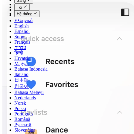
Sáng
Čeština
Tối
Dansk
Hệ thống
Deutsch
Ελληνικά
English
Español
Suomi
Français
עברית
हिन्दी
Hrvatski
Magyar
Bahasa Indonesia
Italiano
日本語
한국어
Bahasa Melayu
Nederlands
Norsk
Polski
Português
Română
Русский
Slovenčina