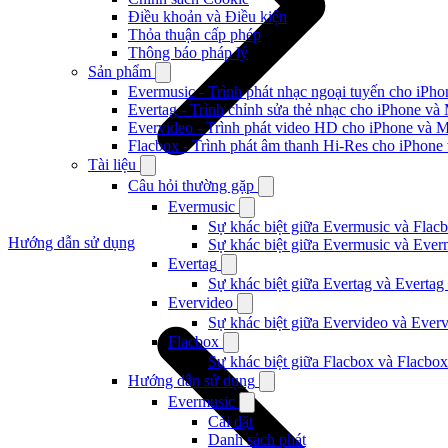
Điều khoản và Điều kiện
Thỏa thuận cấp phép
Thông báo pháp lý
Sản phẩm
Evermusic - Trình phát nhạc ngoại tuyến cho iPh
Evertag - Trình chỉnh sửa thẻ nhạc cho iPhone và
Evervideo - Trình phát video HD cho iPhone và 
Flacbox - Trình phát âm thanh Hi-Res cho iPhone
Tài liệu
Câu hỏi thường gặp
Evermusic
Sự khác biệt giữa Evermusic và Flacb
Hướng dẫn sử dụng
Sự khác biệt giữa Evermusic và Ever
Evertag
Sự khác biệt giữa Evertag và Evertag
Evervideo
Sự khác biệt giữa Evervideo và Ever
Flacbox
Sự khác biệt giữa Flacbox và Flacbox
Hướng dẫn sử dụng
Evermusic
Cài đặt
Danh sách phát