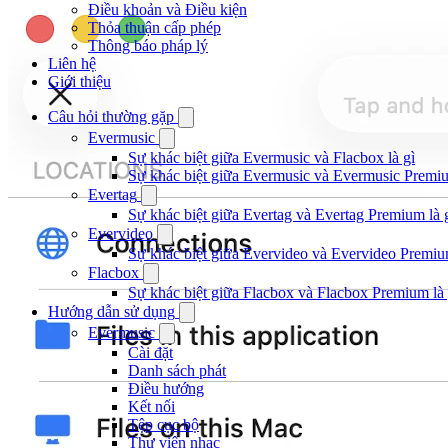
Điều khoản và Điều kiện
Thỏa thuận cấp phép
Thông báo pháp lý
Liên hệ
Giới thiệu
Câu hỏi thường gặp
Evermusic
Sự khác biệt giữa Evermusic và Flacbox là gì
Sự khác biệt giữa Evermusic và Evermusic Premiu
Evertag
Sự khác biệt giữa Evertag và Evertag Premium là 
Evervideo
Sự khác biệt giữa Evervideo và Evervideo Premiu
Flacbox
Sự khác biệt giữa Flacbox và Flacbox Premium là 
Hướng dẫn sử dụng
Evermusic
Cài đặt
Danh sách phát
Điều hướng
Kết nối
Tệp cục bộ
Thư viện nhạc