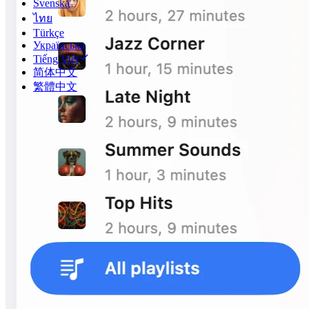
Svenska
ไทย
Türkçe
Українська
Tiếng Việt
简体中文
繁體中文