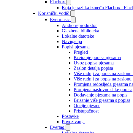
Flacbox
Koja je razlika između Flacbox i Fl
Korisnički vodič
Evermusic
Audio reproduktor
Glazbena biblioteka
Lokalne datoteke
Navigacija
Popisi pjesama
Pregled
Kreiranje popisa pjesama
Uvoz popisa pjesama
Zaslon detalja popisa
Više radnji za popis na zaslonu
Više radnji za popis na zaslonu 
Promjena redosljeda pjesama n
Promjena naslovne slike popisa
Dodavanje pjesama na popis
Brisanje više pjesama s popisa
Opcije pjesme
Pristupačnost
Postavke
Povezivanja
Evertag