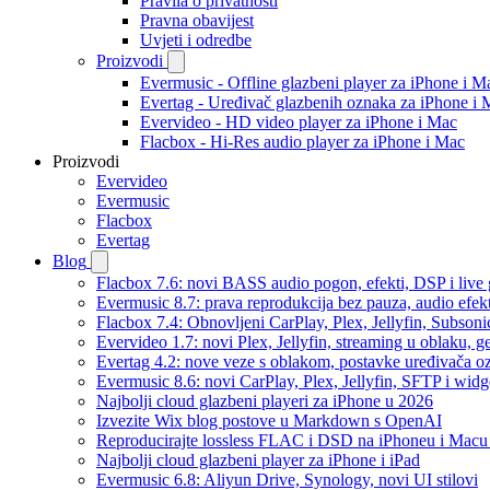
Pravila o privatnosti
Pravna obavijest
Uvjeti i odredbe
Proizvodi
Evermusic - Offline glazbeni player za iPhone i M
Evertag - Uređivač glazbenih oznaka za iPhone i 
Evervideo - HD video player za iPhone i Mac
Flacbox - Hi-Res audio player za iPhone i Mac
Proizvodi
Evervideo
Evermusic
Flacbox
Evertag
Blog
Flacbox 7.6: novi BASS audio pogon, efekti, DSP i live g
Evermusic 8.7: prava reprodukcija bez pauza, audio efekti
Flacbox 7.4: Obnovljeni CarPlay, Plex, Jellyfin, Subson
Evervideo 1.7: novi Plex, Jellyfin, streaming u oblaku, g
Evertag 4.2: nove veze s oblakom, postavke uređivača o
Evermusic 8.6: novi CarPlay, Plex, Jellyfin, SFTP i widg
Najbolji cloud glazbeni playeri za iPhone u 2026
Izvezite Wix blog postove u Markdown s OpenAI
Reproducirajte lossless FLAC i DSD na iPhoneu i Macu
Najbolji cloud glazbeni player za iPhone i iPad
Evermusic 6.8: Aliyun Drive, Synology, novi UI stilovi