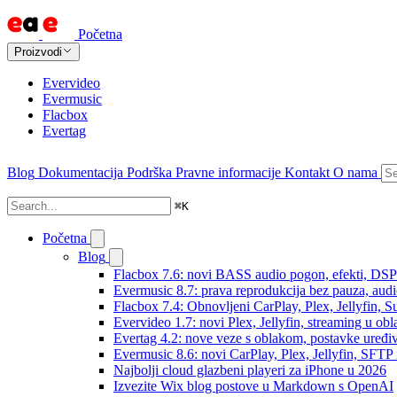
Početna
Proizvodi
Evervideo
Evermusic
Flacbox
Evertag
Blog
Dokumentacija
Podrška
Pravne informacije
Kontakt
O nama
⌘
K
Početna
Blog
Flacbox 7.6: novi BASS audio pogon, efekti, DSP i
Evermusic 8.7: prava reprodukcija bez pauza, audio 
Flacbox 7.4: Obnovljeni CarPlay, Plex, Jellyfin,
Evervideo 1.7: novi Plex, Jellyfin, streaming u obl
Evertag 4.2: nove veze s oblakom, postavke uređi
Evermusic 8.6: novi CarPlay, Plex, Jellyfin, SFTP 
Najbolji cloud glazbeni playeri za iPhone u 2026
Izvezite Wix blog postove u Markdown s OpenAI