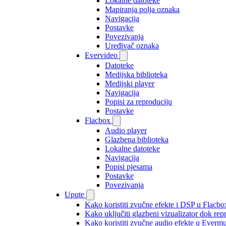
Lokalne datoteke
Mapiranja polja oznaka
Navigacija
Postavke
Povezivanja
Uređivač oznaka
Evervideo
Datoteke
Medijska biblioteka
Medijski player
Navigacija
Popisi za reproduciju
Postavke
Flacbox
Audio player
Glazbena biblioteka
Lokalne datoteke
Navigacija
Popisi pjesama
Postavke
Povezivanja
Upute
Kako koristiti zvučne efekte i DSP u Flacbox
Kako uključiti glazbeni vizualizator dok re
Kako koristiti zvučne audio efekte u Evermus