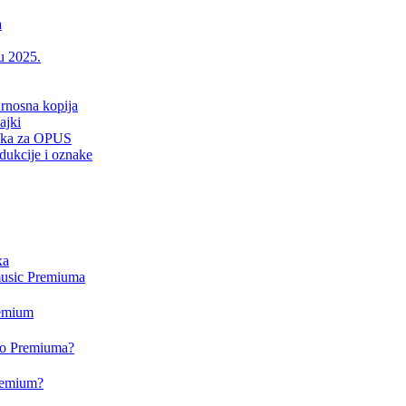
a
 u 2025.
urnosna kopija
ajki
drška za OPUS
dukcije i oznake
xa
music Premiuma
remium
deo Premiuma?
Premium?