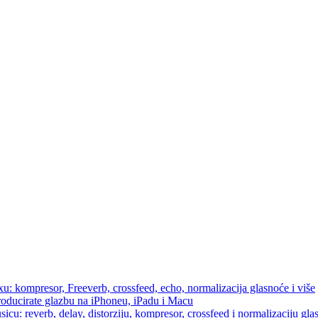
u: kompresor, Freeverb, crossfeed, echo, normalizacija glasnoće i više
producirate glazbu na iPhoneu, iPadu i Macu
icu: reverb, delay, distorziju, kompresor, crossfeed i normalizaciju gla