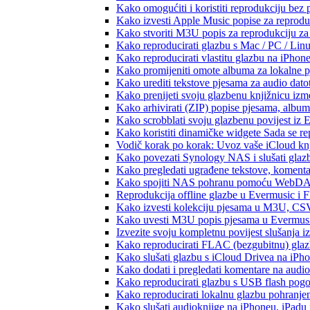
Kako omogućiti i koristiti reprodukciju bez
Kako izvesti Apple Music popise za reprodu
Kako stvoriti M3U popis za reprodukciju za 
Kako reproducirati glazbu s Mac / PC / Lin
Kako reproducirati vlastitu glazbu na iPhon
Kako promijeniti omote albuma za lokalne pj
Kako urediti tekstove pjesama za audio dat
Kako prenijeti svoju glazbenu knjižnicu iz
Kako arhivirati (ZIP) popise pjesama, albume
Kako scrobblati svoju glazbenu povijest iz 
Kako koristiti dinamičke widgete Sada se r
Vodič korak po korak: Uvoz vaše iCloud knj
Kako povezati Synology NAS i slušati glaz
Kako pregledati ugrađene tekstove, komenta
Kako spojiti NAS pohranu pomoću WebDAV-a
Reprodukcija offline glazbe u Evermusic i Fl
Kako izvesti kolekciju pjesama u M3U, CS
Kako uvesti M3U popis pjesama u Evermusi
Izvezite svoju kompletnu povijest slušanja 
Kako reproducirati FLAC (bezgubitnu) gla
Kako slušati glazbu s iCloud Drivea na iPh
Kako dodati i pregledati komentare na audi
Kako reproducirati glazbu s USB flash pog
Kako reproducirati lokalnu glazbu pohranje
Kako slušati audioknjige na iPhoneu, iPadu