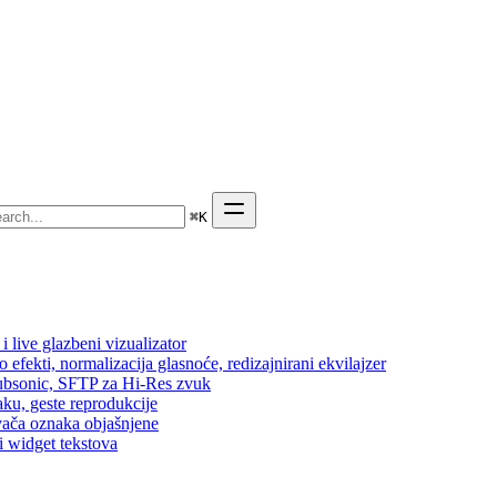
⌘
K
 live glazbeni vizualizator
efekti, normalizacija glasnoće, redizajnirani ekvilajzer
 Subsonic, SFTP za Hi-Res zvuk
aku, geste reprodukcije
vača oznaka objašnjene
i widget tekstova