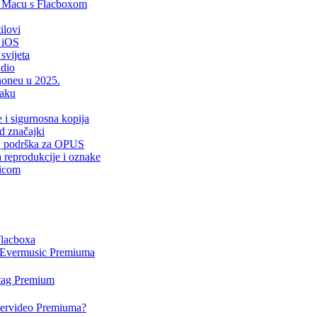
i Macu s Flacboxom
ilovi
 iOS
svijeta
udio
Phoneu u 2025.
laku
e i sigurnosna kopija
d značajki
er, podrška za OPUS
a reprodukcije i oznake
sicom
Flacboxa
i Evermusic Premiuma
rtag Premium
Evervideo Premiuma?