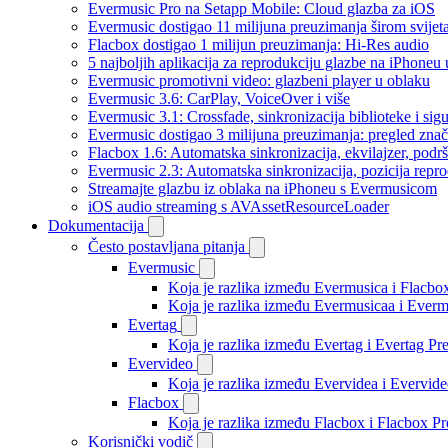
Evermusic Pro na Setapp Mobile: Cloud glazba za iOS
Evermusic dostigao 11 milijuna preuzimanja širom svijet
Flacbox dostigao 1 milijun preuzimanja: Hi-Res audio
5 najboljih aplikacija za reprodukciju glazbe na iPhoneu
Evermusic promotivni video: glazbeni player u oblaku
Evermusic 3.6: CarPlay, VoiceOver i više
Evermusic 3.1: Crossfade, sinkronizacija biblioteke i sig
Evermusic dostigao 3 milijuna preuzimanja: pregled znač
Flacbox 1.6: Automatska sinkronizacija, ekvilajzer, po
Evermusic 2.3: Automatska sinkronizacija, pozicija repro
Streamajte glazbu iz oblaka na iPhoneu s Evermusicom
iOS audio streaming s AVAssetResourceLoader
Dokumentacija
Često postavljana pitanja
Evermusic
Koja je razlika između Evermusica i Flacbo
Koja je razlika između Evermusicaa i Ever
Evertag
Koja je razlika između Evertag i Evertag P
Evervideo
Koja je razlika između Evervidea i Evervi
Flacbox
Koja je razlika između Flacbox i Flacbox 
Korisnički vodič