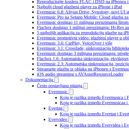
Reproducirajte lossless FLAC i DSD na iPhoneu 
Najbolji cloud glazbeni player za iPhone i iPad
Evermusic 6.8: Aliyun Drive, Synology, novi UI st
Evermusic Pro na Setapp Mobile: Cloud glazba za
Evermusic dostigao 11 milijuna preuzimanja širom 
Flacbox dostigao 1 milijun preuzimanja: Hi-Res a
5 najboljih aplikacija za reprodukciju glazbe na i
Evermusic promotivni video: glazbeni player u ob
Evermusic 3.6: CarPlay, VoiceOver i više
Evermusic 3.1: Crossfade, sinkronizacija bibliotek
Evermusic dostigao 3 milijuna preuzimanja: pregle
Flacbox 1.6: Automatska sinkronizacija, ekvilajz
Evermusic 2.3: Automatska sinkronizacija, pozicij
Streamajte glazbu iz oblaka na iPhoneu s Evermu
iOS audio streaming s AVAssetResourceLoader
Dokumentacija
Često postavljana pitanja
Evermusic
Koja je razlika između Evermusica i 
Koja je razlika između Evermusicaa 
Evertag
Koja je razlika između Evertag i Eve
Evervideo
Koja je razlika između Evervidea i 