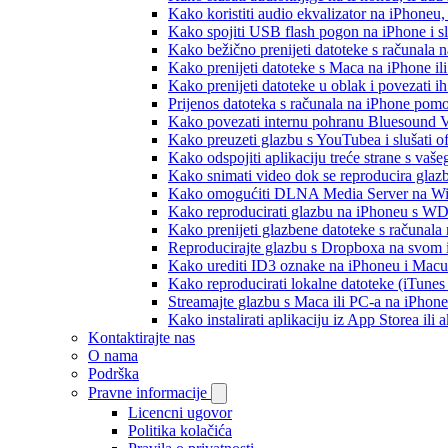
Kako koristiti audio ekvalizator na iPhoneu
Kako spojiti USB flash pogon na iPhone i slu
Kako bežično prenijeti datoteke s računala 
Kako prenijeti datoteke s Maca na iPhone ili
Kako prenijeti datoteke u oblak i povezati i
Prijenos datoteka s računala na iPhone po
Kako povezati internu pohranu Bluesound V
Kako preuzeti glazbu s YouTubea i slušati o
Kako odspojiti aplikaciju treće strane s vaš
Kako snimati video dok se reproducira glaz
Kako omogućiti DLNA Media Server na Wind
Kako reproducirati glazbu na iPhoneu s 
Kako prenijeti glazbene datoteke s računala
Reproducirajte glazbu s Dropboxa na svom i
Kako urediti ID3 oznake na iPhoneu i Macu
Kako reproducirati lokalne datoteke (iTune
Streamajte glazbu s Maca ili PC-a na iPhon
Kako instalirati aplikaciju iz App Storea il
Kontaktirajte nas
O nama
Podrška
Pravne informacije
Licencni ugovor
Politika kolačića