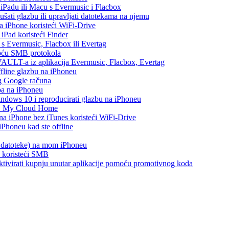
, iPadu ili Macu s Evermusic i Flacbox
šati glazbu ili upravljati datotekama na njemu
na iPhone koristeći WiFi-Drive
 iPad koristeći Finder
h s Evermusic, Flacbox ili Evertag
moću SMB protokola
AULT-a iz aplikacija Evermusic, Flacbox, Evertag
ffline glazbu na iPhoneu
eg Google računa
ba na iPhoneu
ows 10 i reproducirati glazbu na iPhoneu
WD My Cloud Home
 na iPhone bez iTunes koristeći WiFi-Drive
Phoneu kad ste offline
s datoteke) na mom iPhoneu
e koristeći SMB
i aktivirati kupnju unutar aplikacije pomoću promotivnog koda