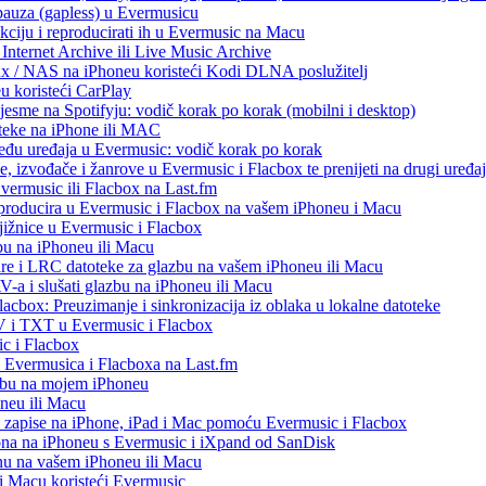
 pauza (gapless) u Evermusicu
kciju i reproducirati ih u Evermusic na Macu
Internet Archive ili Live Music Archive
ux / NAS na iPhoneu koristeći Kodi DLNA poslužitelj
eu koristeći CarPlay
esme na Spotifyju: vodič korak po korak (mobilni i desktop)
oteke na iPhone ili MAC
među uređaja u Evermusic: vodič korak po korak
, izvođače i žanrove u Evermusic i Flacbox te prenijeti na drugi uređaj
Evermusic ili Flacbox na Last.fm
eproducira u Evermusic i Flacbox na vašem iPhoneu i Macu
ižnice u Evermusic i Flacbox
bu na iPhoneu ili Macu
re i LRC datoteke za glazbu na vašem iPhoneu ili Macu
 i slušati glazbu na iPhoneu ili Macu
acbox: Preuzimanje i sinkronizacija iz oblaka u lokalne datoteke
V i TXT u Evermusic i Flacbox
c i Flacbox
iz Evermusica i Flacboxa na Last.fm
zbu na mojem iPhoneu
oneu ili Macu
o zapise na iPhone, iPad i Mac pomoću Evermusic i Flacbox
ona na iPhoneu s Evermusic i iXpand od SanDisk
nu na vašem iPhoneu ili Macu
 i Macu koristeći Evermusic