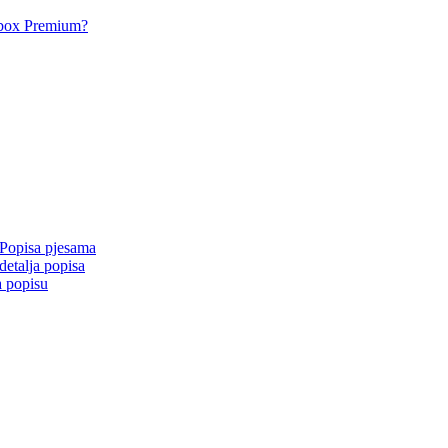
acbox Premium?
 Popisa pjesama
detalja popisa
a popisu