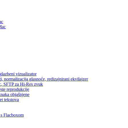
ac
Mac
lazbeni vizualizator
, normalizacija glasnoće, redizajnirani ekvilajzer
ic, SFTP za Hi-Res zvuk
este reprodukcije
znaka objašnjene
et tekstova
 s Flacboxom