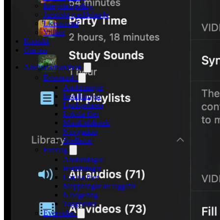
Integritetspolicy
Juridiskt meddelande
Licensavtal
Villkor
Kontakt
Om oss
Användarhandbok
Evermusic
Anslutningar
Inställningar
Ljudspelaren
Lokala filer
Musikbibliotek
Navigation
Spellistor
Evertag
Anslutningar
Inställningar
Lokala filer
Mappningar av taggfält
Navigering
Taggeditor
Evervideo