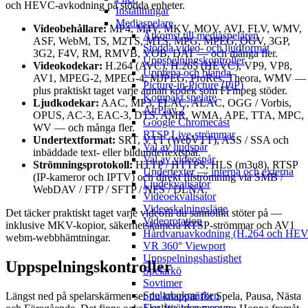
och HEVC-avkodning på stödda enheter.
Inställningar
Mediaspelare
Videobehållare:
MP4, M4V, MKV, MOV, AVI, FLV, WMV,
Åtkomst till mediaspelaren
ASF, WebM, TS, M2TS, MTS, MPG, MPEG, OGV, 3GP,
Stödda video- och ljudformat
3G2, F4V, RM, RMVB, VOB, DAT — och många fler.
Uppspelningskontroller
Videokodekar:
H.264 (AVC), H.265 (HEVC), VP9, VP8,
Upprepa och blanda
AV1, MPEG-2, MPEG-4, MJPEG, ProRes, Theora, WMV —
Picture-in-Picture (PiP)
plus praktiskt taget varje annan kodek som FFmpeg stöder.
Kompakt spelare
Ljudkodekar:
AAC, MP3, FLAC, ALAC, OGG / Vorbis,
AirPlay 2
OPUS, AC-3, EAC-3, DTS, AMR, WMA, APE, TTA, MPC,
Google Chromecast
WV — och många fler.
RTSP Live-strömmar
Undertextformat:
SRT, VTT (WebVTT), ASS / SSA och
Val av ljudspår
inbäddade text- eller bildundertextspår.
Val av videospår
Strömningsprotokoll:
HTTP / HTTPS, HLS (m3u8), RTSP
Undertexter — interna och externa
(IP-kameror och IPTV) och direkt filströmning via SMB /
Ljudekvalisator
WebDAV / FTP / SFTP / NFS / DLNA.
Videoekvalisator
Videoskalningsläge
Det täcker praktiskt taget varje videofil du sannolikt stöter på —
Videorotation
inklusive MKV-kopior, säkerhetskamera RTSP-strömmar och AV1
Hårdvaruavkodning (H.264 och HE
webm-webbhämtningar.
VR 360° Viewport
Uppspelningshastighet
Uppspelningskontroller
Spelarkö
Sovtimer
Spelarbokmärken
Längst ned på spelarskärmen ser du knappar för Spela, Pausa, Nästa
Fler åtgärder-menyn