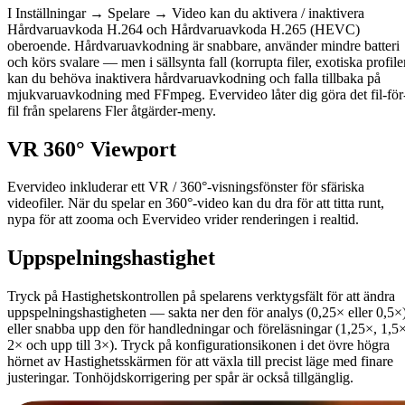
I Inställningar → Spelare → Video kan du aktivera / inaktivera
Hårdvaruavkoda H.264 och Hårdvaruavkoda H.265 (HEVC)
oberoende. Hårdvaruavkodning är snabbare, använder mindre batteri
och körs svalare — men i sällsynta fall (korrupta filer, exotiska profile
kan du behöva inaktivera hårdvaruavkodning och falla tillbaka på
mjukvaruavkodning med FFmpeg. Evervideo låter dig göra det fil-för
fil från spelarens Fler åtgärder-meny.
VR 360° Viewport
Evervideo inkluderar ett VR / 360°-visningsfönster för sfäriska
videofiler. När du spelar en 360°-video kan du dra för att titta runt,
nypa för att zooma och Evervideo vrider renderingen i realtid.
Uppspelningshastighet
Tryck på Hastighetskontrollen på spelarens verktygsfält för att ändra
uppspelningshastigheten — sakta ner den för analys (0,25× eller 0,5×
eller snabba upp den för handledningar och föreläsningar (1,25×, 1,5×
2× och upp till 3×). Tryck på konfigurationsikonen i det övre högra
hörnet av Hastighetsskärmen för att växla till precist läge med finare
justeringar. Tonhöjdskorrigering per spår är också tillgänglig.