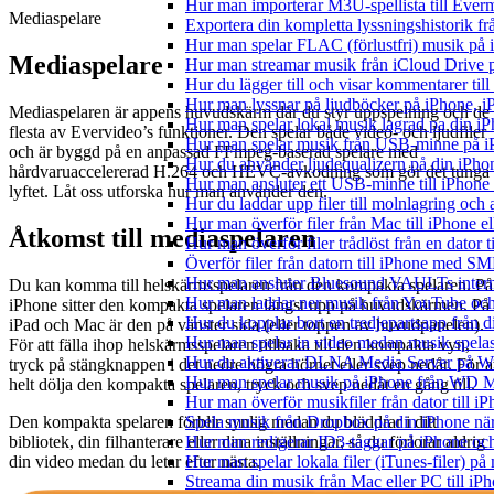
Hur man importerar M3U-spellista till Ever
Mediaspelare
Exportera din kompletta lyssningshistorik f
Hur man spelar FLAC (förlustfri) musik på 
Mediaspelare
Hur man streamar musik från iCloud Drive 
Hur du lägger till och visar kommentarer ti
Hur man lyssnar på ljudböcker på iPhone,
Mediaspelaren är appens huvudskärm där du styr uppspelning och de
Hur man spelar lokal musik lagrad pa din iP
flesta av Evervideo’s funktioner. Den spelar både video- och ljudfiler
Hur man spelar musik från USB-minne på 
och är byggd på en anpassad FFmpeg-baserad spelare med
Hur du använder ljudequalizern på din iPh
hårdvaruaccelererad H.264 och HEVC-avkodning som gör det tunga
Hur man ansluter ett USB-minne till iPhone o
lyftet. Låt oss utforska hur man använder den.
Hur du laddar upp filer till molnlagring och 
Hur man överför filer från Mac till iPhone e
Åtkomst till mediaspelaren
Hur man överför filer trådlöst från en dator
Överför filer från datorn till iPhone med SM
Hur man ansluter Bluesound VAULTs interna
Du kan komma till helskärmsspelaren från den kompakta spelaren. På
Hur man laddar ner musik från YouTube och 
iPhone sitter den kompakta spelaren längst upp på huvudskärmen. På
Hur du kopplar bort en tredjepartsapp från 
iPad och Mac är den på vänster sida (eller toppen av huvudpanelen).
Hur man spelar in video medan musik spela
För att fälla ihop helskärmsspelaren tillbaka till den kompakta vyn,
Hur du aktiverar DLNA Media Server på Wi
tryck på stängknappen i det nedre högra hörnet eller svep nedåt. För a
Hur man spelar musik på iPhone från WD
helt dölja den kompakta spelaren, tryck och svep nedåt en gång till.
Hur man överför musikfiler från dator till 
Den kompakta spelaren förblir synlig medan du bläddrar i ditt
Spela musik från Dropbox på din iPhone när 
bibliotek, din filhanterare eller dina inställningar, så du förlorar aldrig
Hur man redigerar ID3-taggar på iPhone o
din video medan du letar efter nästa.
Hur man spelar lokala filer (iTunes-filer) p
Streama din musik från Mac eller PC till 