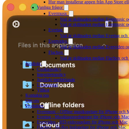
Hur man installerar appen från App Store el
Vanliga frågor
Evermusic
Vad är skillnaden mellan Evermusic 
Vad är skillnaden mellan Evermusic
Evertag
Vad är skillnaden mellan Evertag oc
Evervideo
Vad är skillnaden mellan Evervideo 
Flacbox
Vad är skillnaden mellan Flacbox oc
Juridiskt
Cookiepolicy
Integritetspolicy
Juridiskt meddelande
Licensavtal
Villkor
Kontakta oss
Om oss
Produkter
Evermusic - Offline musikspelare för iPhone och 
Evertag - Musiktaggredigerare för iPhone och Ma
Evervideo - HD-videospelare för iPhone och Mac
Flacbox - Hi-Res ljudspelare for iPhone och Mac