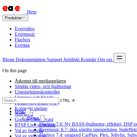
Hem
Produkter
Evervideo
Evermusic
Flacbox
Evertag
Blogg
Dokumentation
Support
Juridiskt
Kontakt
Om oss
On this page
Åtkomst till mediaspelaren
Stödda video- och ljudformat
Uppspelningskontroller
Upprepa och blanda
CTRL K
Picture-in-Picture (PiP)
Kompakt spelare
Hem
AirPlay 2
Blogg
Google Chromecast
Flacbox 7.6: Ny BASS-ljudmotor, effekter, DSP oc
RTSP Live-strömmar
Evermusic 8.7: äkta sömlös uppspelning, ljudeffek
Val av ljudspår
Flacbox 7.4: omgjord CarPlay, Plex, Jellyfin, Subs
Val av videospår