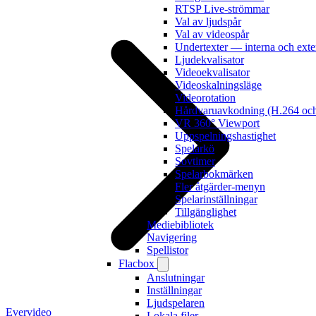
RTSP Live-strömmar
Val av ljudspår
Val av videospår
Undertexter — interna och exte
Ljudekvalisator
Videoekvalisator
Videoskalningsläge
Videorotation
Hårdvaruavkodning (H.264 o
VR 360° Viewport
Uppspelningshastighet
Spelarkö
Sovtimer
Spelarbokmärken
Fler åtgärder-menyn
Spelarinställningar
Tillgänglighet
Mediebibliotek
Navigering
Spellistor
Flacbox
Anslutningar
Inställningar
Ljudspelaren
Evervideo
Lokala filer