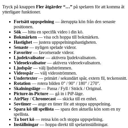
Tryck på knappen
Fler åtgärder “…”
på spelaren för att komma åt
ytterligare funktioner.
Fortsätt uppspelning
— återuppta kön från den senaste
positionen.
Sök
— hitta en specifik video i din kö.
Bokmärken
— visa och hoppa till bokmärken.
Hastighet
— justera uppspelningshastigheten.
Senaste
— nyligen spelade videor.
Favoriter
— favoriserade videor.
Ljudekvalisator
— aktivera ljudekvalisatorn.
Videoekvalisator
— aktivera videoekvalisatorn.
Ljudspår
— välj ljudströmmen.
Videospår
— välj videoströmmen.
Undertexter
— primärt / sekundärt spår, extern fil, teckensnitt.
Rotation
— rotera bilden 0° / 90° / 180° / 270°.
Skalningsläge
— Passa / Fyll / Sträck / Original.
Picture-in-Picture
— gå in i PiP-läge.
AirPlay
/
Chromecast
— skicka till en enhet.
Sovtimer
— ange en timer för att stoppa uppspelning.
Spara kö till spellista
— spara den aktuella kön som en ny
spellista.
Ta bort kö
— rensa kön och stoppa uppspelning.
Inställningar
— hoppa direkt till spelarinställningar.