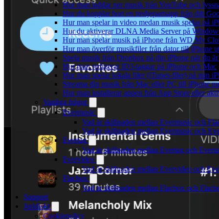
Hur man laddar ner musik från YouTube och lyssna
Hur du kopplar bort en tredjepartsapp från ditt Go
Hur man spelar in video medan musik spelas på i
Hur du aktiverar DLNA Media Server på Windows 
Hur man spelar musik på iPhone från WD My Cl
Hur man överför musikfiler från dator till iPhone
Spela musik från Dropbox på din iPhone när du är 
Hur man redigerar ID3-taggar på iPhone och Mac
Hur man spelar lokala filer (iTunes-filer) på min i
Streama din musik från Mac eller PC till iPhone
Hur man installerar appen från App Store eller ak
Vanliga frågor
Evermusic
Vad är skillnaden mellan Evermusic och Fl
Vad är skillnaden mellan Evermusic och E
Evertag
Vad är skillnaden mellan Evertag och Ever
Evervideo
Vad är skillnaden mellan Evervideo och Ev
Flacbox
Vad är skillnaden mellan Flacbox och Flac
Support
Juridiskt
Cookiepolicy