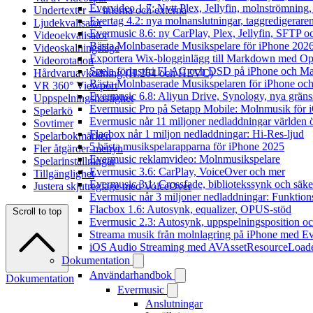
Evervideo 1.7: Nytt Plex, Jellyfin, molnströmning
Undertexter — interna och externa
Evertag 4.2: nya molnanslutningar, taggredigeraren
Ljudekvalisator
Evermusic 8.6: ny CarPlay, Plex, Jellyfin, SFTP oc
Videoekvalisator
Bästa Molnbaserade Musikspelare för iPhone 202
Videoskalningsläge
Exportera Wix-blogginlägg till Markdown med O
Videorotation
Spela förlustfri FLAC och DSD på iPhone och M
Hårdvaruavkodning (H.264 och HEVC)
Bästa Molnbaserade Musikspelaren för iPhone och
VR 360° Viewport
Evermusic 6.8: Aliyun Drive, Synology, nya gränssn
Uppspelningshastighet
Evermusic Pro på Setapp Mobile: Molnmusik för 
Spelarkö
Evermusic når 11 miljoner nedladdningar världen 
Sovtimer
Flacbox når 1 miljon nedladdningar: Hi-Res-ljud
Spelarbokmärken
5 bästa musikspelarapparna för iPhone 2025
Fler åtgärder-menyn
Evermusic reklamvideo: Molnmusikspelare
Spelarinställningar
Evermusic 3.6: CarPlay, VoiceOver och mer
Tillgänglighet
Evermusic 3.1: Crossfade, bibliotekssynk och säke
Justera skjutreglage med VoiceOver
Evermusic når 3 miljoner nedladdningar: Funktion
Flacbox 1.6: Autosynk, equalizer, OPUS-stöd
Scroll to top
Evermusic 2.3: Autosynk, uppspelningsposition oc
Streama musik från molnlagring på iPhone med E
iOS Audio Streaming med AVAssetResourceLoad
Dokumentation
Användarhandbok
Dokumentation
Evermusic
Anslutningar