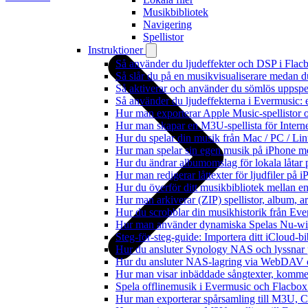
Musikbibliotek
Navigering
Spellistor
Instruktioner
Så använder du ljudeffekter och DSP i Fla
Så slår du på en musikvisualiserare medan 
Så aktiverar och använder du sömlös uppspe
Så använder du ljudeffekterna i Evermusic: 
Hur man exporterar Apple Music-spellistor 
Hur man skapar en M3U-spellista för Intern
Hur du spelar din musik från Mac / PC / 
Hur man spelar sin egen musik på iPhone m
Hur du ändrar albumomslag för lokala låtar p
Hur man redigerar låttexter för ljudfiler på
Hur du överför ditt musikbibliotek mellan en
Hur man arkiverar (ZIP) spellistor, album, a
Hur du scrobblar din musikhistorik från Ever
Hur man använder dynamiska Spelas Nu-wid
Steg-för-steg-guide: Importera ditt iCloud-b
Hur du ansluter Synology NAS och lyssnar 
Hur du ansluter NAS-lagring via WebDAV oc
Hur man visar inbäddade sångtexter, kommen
Spela offlinemusik i Evermusic och Flacbox: 
Hur man exporterar spårsamling till M3U,