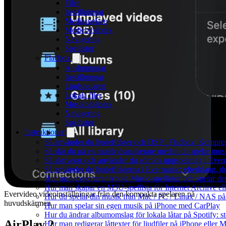
Filer
Inställningar
Mediaspelare
Mediebibliotek
Navigering
Spellistor
Flacbox
Anslutningar
Inställningar
Ljudspelaren
Lokala filer
Musikbibliotek
Navigering
Spellistor
Instruktioner
Så använder du ljudeffekter och DSP i Flacbox: Kompre
Så slår du på en musikvisualiserare medan du spelar mu
Så aktiverar och använder du sömlös uppspelning i Ever
Så använder du ljudeffekterna i Evermusic: efterklang, d
Hur man exporterar Apple Music-spellistor och spelar d
Hur man skapar en M3U-spellista för Internet Archive el
Evervideo videoinställningar från den kompakta spelaren på
Hur du spelar din musik från Mac / PC / Linux / NAS 
huvudskärmen
Hur man spelar sin egen musik på iPhone med CarPlay
Hur du ändrar albumomslag för lokala låtar på Spotify: st
AirPlay 2
Hur man redigerar låttexter för ljudfiler på iPhone eller