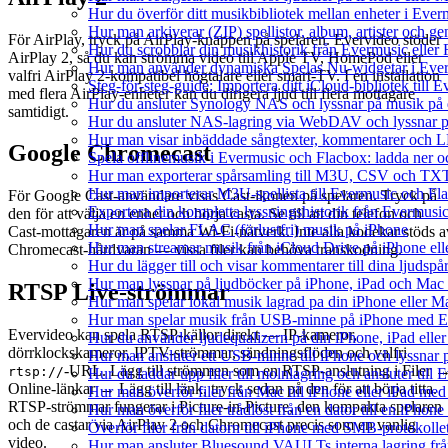
Hur du överför ditt musikbibliotek mellan enheter i Everm
Hur man arkiverar (ZIP) spellistor, album, artister och g
För AirPlay, tryck på AirPlay-knappen på spelaren. Evervideo stöder
Hur du scrobblar din musikhistorik från Evermusic eller F
AirPlay 2, så du kan strömma video till Apple TV, HomePod eller
Hur man använder dynamiska Spelas Nu-widgetar i Ever
valfri AirPlay 2-kompatibel högtalare eller smart-TV. I en installation
Steg-för-steg-guide: Importera ditt iCloud-bibliotek till
med flera AirPlay-enheter kan du dirigera ljud till flera mottagare
Hur du ansluter Synology NAS och lyssnar på musik på 
samtidigt.
Hur du ansluter NAS-lagring via WebDAV och lyssnar p
Hur man visar inbäddade sångtexter, kommentarer och LR
Google Chromecast
Spela offlinemusik i Evermusic och Flacbox: ladda ner och
Hur man exporterar spårsamling till M3U, CSV och TXT
Hur man importerar M3U-spellista till Evermusic och Fl
För Google Cast-användare visas Cast-ikonen på spelaren. Tryck på
Exportera din kompletta lyssningshistorik från Evermusic
den för att välja en enhet och börja casta. Se till att din telefon och
Hur man spelar FLAC (förlustfri) musik på iPhone
Cast-mottagaren är på samma Wi-Fi-nätverk. Inte alla kodekar stöds a
Hur man streamar musik från iCloud Drive på iPhone el
Chromecast-hårdvaran — vissa filer kan behöva transkodning.
Hur du lägger till och visar kommentarer till dina ljud
Hur man lyssnar på ljudböcker på iPhone, iPad och Ma
RTSP Live-strömmar
Hur man spelar lokal musik lagrad pa din iPhone eller M
Hur man spelar musik från USB-minne på iPhone med E
Evervideo kan spela RTSP-källor direkt — IP-kameror,
Hur du använder ljudequalizern på din iPhone, iPad el
dörrklockskameror, IPTV-strömmar, sändningsflöden och valfri
Hur man ansluter ett USB-minne till iPhone och lyssnar på
-URL. Lägg till strömmen som en RTSP-anslutning i Filer 
rtsp://
Hur du laddar upp filer till molnlagring och ansluter till
Online-länkar → Lägg till länk, tryck sedan på den för att börja titta.
Hur man överför filer från Mac till iPhone eller iPad med
RTSP-strömmar fungerar i Picture-in-Picture, den kompakta spelaren
Hur man överför filer trådlöst från en dator till en iPho
och de castar via AirPlay 2 och Chromecast precis som en vanlig
Överför filer från datorn till iPhone med SMB-protokolle
video.
Hur man ansluter Bluesound VAULTs interna lagring frå