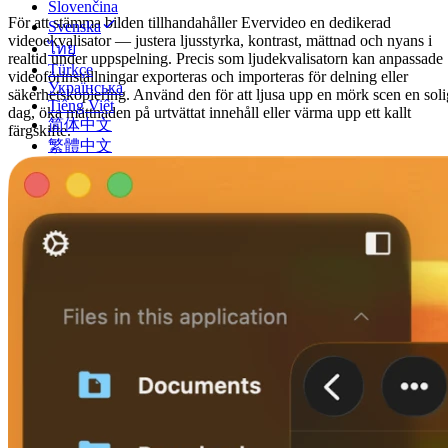
Slovenčina
För att stämma bilden tillhandahåller Evervideo en dedikerad
Svenska
videoekvalisator — justera ljusstyrka, kontrast, mättnad och nyans i
ไทย
realtid under uppspelning. Precis som ljudekvalisatorn kan anpassade
Türkçe
videoförinställningar exporteras och importeras för delning eller
Українська
säkerhetskopiering. Använd den för att ljusa upp en mörk scen en soli
Tiếng Việt
dag, öka mättnaden på urtvättat innehåll eller värma upp ett kallt
简体中文
färgskifte.
繁體中文