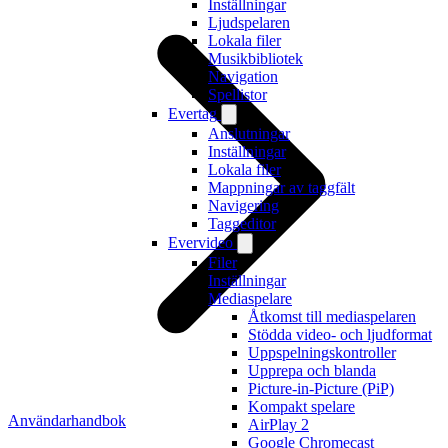
Inställningar
Ljudspelaren
Lokala filer
Musikbibliotek
Navigation
Spellistor
Evertag
Anslutningar
Inställningar
Lokala filer
Mappningar av taggfält
Navigering
Taggeditor
Evervideo
Filer
Inställningar
Mediaspelare
Åtkomst till mediaspelaren
Stödda video- och ljudformat
Uppspelningskontroller
Upprepa och blanda
Picture-in-Picture (PiP)
Kompakt spelare
Användarhandbok
AirPlay 2
Google Chromecast