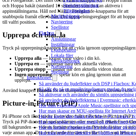
och Föregående. Det finns också valfria knappar som Hoppa framåt
Spelarinställningar
och Hoppa bakåt (standard 10 sekunder) som du kan aktivera i
Tillgänglighet
appinställningarna. Håll ned Nästa / Föregående-knapparna för att
Mediebibliotek
snabbspola framåt eller bakåt. Dra uppspelningsreglaget för att hoppa
Navigering
till valfri position.
Spellistor
Flacbox
Upprepa och blanda
Anslutningar
Inställningar
Tryck på upprepningsknappen för att cykla igenom upprepningslägen
Ljudspelaren
Lokala filer
Upprepa alla
— loopar varje video i din kö.
Musikbibliotek
Upprepa en
— upprepar bara den aktuella videon.
Navigering
Upprepa stopp
— pausar när den aktuella videon slutar.
Spellistor
Ingen upprepning
— spelar kön en gång igenom utan att
Instruktioner
upprepa.
Så använder du ljudeffekter och DSP i Flacbox: 
Så slår du på en musikvisualiserare medan du spe
Använd knappen
Blanda
för att slumpmässigt ordna videorna i kön.
Så aktiverar och använder du sömlös uppspelning 
Så använder du ljudeffekterna i Evermusic: efterkl
Picture-in-Picture (PiP)
Hur man exporterar Apple Music-spellistor och sp
Hur man skapar en M3U-spellista för Internet Arch
På iPhone och iPad stöder Evervideo fullt ut Picture-in-Picture (PiP).
Hur du spelar din musik från Mac / PC / Linux 
Tryck på PiP-ikonen på spelarskärmen eller svep helt enkelt Evervide
Hur man spelar sin egen musik på iPhone med Ca
till bakgrunden — videon fortsätter spelas i ett flytande fönster ovanfö
Hur du ändrar albumomslag för lokala låtar på Spot
varje annan app. Dra det flytande fönstret till vilket hörn som helst; n
Hur man redigerar låttexter för ljudfiler på iPhon