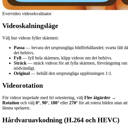
Evervideo videoekvalisator
Videoskalningsläge
Välj hur videon fyller skärmen:
Passa
— bevara det ursprungliga bildförhållandet; svarta fält dä
det behövs.
Fyll
— fyll hela skärmen, klipp videon om det behövs.
Sträck
— sträck videon för att fylla skärmen, förvrängning om
nödvändigt.
Original
— behåll den ursprungliga upplösningen 1:1.
Videorotation
För videor inspelade med fel orientering, välj
Fler åtgärder →
Rotation
och välj
0°
,
90°
,
180°
eller
270°
för att rotera bilden utan att
lämna spelaren.
Hårdvaruavkodning (H.264 och HEVC)