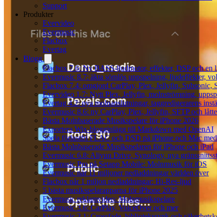
Support
Produkter
Evervideo
Evermusic
Flacbox
Evertag
Blogg
Flacbox 7.6: Ny BASS-ljudmotor, effekter, DSP och en l
Evermusic 8.7: äkta sömlös uppspelning, ljudeffekter, v
Flacbox 7.4: omgjord CarPlay, Plex, Jellyfin, Subsonic, S
Evervideo 1.7: Nytt Plex, Jellyfin, molnströmning, uppsp
Evertag 4.2: nya molnanslutningar, taggredigerarens instä
Evermusic 8.6: ny CarPlay, Plex, Jellyfin, SFTP och lått
Bästa Molnbaserade Musikspelare för iPhone 2026
Exportera Wix-blogginlägg till Markdown med OpenAI
Spela förlustfri FLAC och DSD på iPhone och Mac med
Bästa Molnbaserade Musikspelaren för iPhone och iPad
Evermusic 6.8: Aliyun Drive, Synology, nya gränssnittsst
Evermusic Pro på Setapp Mobile: Molnmusik för iOS
Evermusic når 11 miljoner nedladdningar världen över
Flacbox når 1 miljon nedladdningar: Hi-Res-ljud
5 bästa musikspelarapparna för iPhone 2025
Evermusic reklamvideo: Molnmusikspelare
Evermusic 3.6: CarPlay, VoiceOver och mer
Evermusic 3.1: Crossfade, bibliotekssynk och säkerhetsk