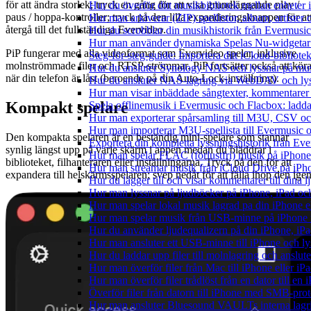
för att ändra storlek; tryck en gång för att visa grundläggande play /
Hur du överför ditt musikbibliotek mellan enheter 
paus / hoppa-kontroller; tryck på den lilla expanderingsknappen för at
Hur man arkiverar (ZIP) spellistor, album, artister
återgå till det fullständiga Evervideo.
Hur du scrobblar din musikhistorik från Evermusic 
Hur man använder dynamiska Spelas Nu-widgetar 
PiP fungerar med alla videoformat som Evervideo spelar, inklusive
Steg-för-steg-guide: Importera ditt iCloud-bibliote
molnströmmade filer och RTSP-strömmar. PiP fortsätter också att kör
Hur du ansluter Synology NAS och lyssnar på mus
när din telefon är låst (beroende på din Auto-Lock-inställning).
Hur du ansluter NAS-lagring via WebDAV och lyss
Hur man visar inbäddade sångtexter, kommentarer 
Kompakt spelare
Spela offlinemusik i Evermusic och Flacbox: ladda n
Hur man exporterar spårsamling till M3U, CSV o
Hur man importerar M3U-spellista till Evermusic 
Den kompakta spelaren är en beständig mini-spelare som stannar
Exportera din kompletta lyssningshistorik från Eve
synlig längst upp på varje skärm i appen medan du bläddrar i
Hur man spelar FLAC (förlustfri) musik på iPhone
biblioteket, filhanteraren eller inställningarna. Tryck på den för att
Hur man streamar musik från iCloud Drive på iPh
expandera till helskärmsspelaren; svep nedåt för att fälla ihop den igen
Hur du lägger till och visar kommentarer till din
Hur man lyssnar på ljudböcker på iPhone, iPad 
Hur man spelar lokal musik lagrad pa din iPhone e
Hur man spelar musik från USB-minne på iPhone
Hur du använder ljudequalizern på din iPhone, i
Hur man ansluter ett USB-minne till iPhone och lyss
Hur du laddar upp filer till molnlagring och anslute
Hur man överför filer från Mac till iPhone eller i
Hur man överför filer trådlöst från en dator till e
Överför filer från datorn till iPhone med SMB-prot
Hur man ansluter Bluesound VAULTs interna lagri