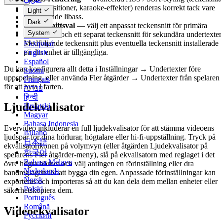
färger, positioner, karaoke-effekter) renderas korrekt tack vare
Català
Light
medföljande libass.
Čeština
Dark
Teckensnittsval
— välj ett anpassat teckensnitt för primära
Dansk
System
undertexter och ett separat teckensnitt för sekundära undertexter
Deutsch
Medföljande teckensnitt plus eventuella teckensnitt installerade
Ελληνικά
på din enhet är tillgängliga.
English
Español
Du kan konfigurera allt detta i Inställningar → Undertexter före
Suomi
uppspelning, eller använda Fler åtgärder → Undertexter från spelaren
Français
för att byta i farten.
עברית
हिन्दी
Ljudekvalisator
Hrvatski
Magyar
Bahasa Indonesia
Evervideo inkluderar en full ljudekvalisator för att stämma videoens
Italiano
ljudspår för dina hörlurar, högtalare eller hi-fi-uppställning. Tryck på
日本語
ekvalisatorikonen på volymvyn (eller åtgärden Ljudekvalisator på
한국어
spelarens Fler åtgärder-meny), slå på ekvalisatorn med reglaget i det
Bahasa Melayu
övre högra hörnet och välj antingen en förinställning eller dra
Nederlands
bandreglagen för att bygga din egen. Anpassade förinställningar kan
Norsk
exporteras och importeras så att du kan dela dem mellan enheter eller
Polski
säkerhetskopiera dem.
Português
Română
Videoekvalisator
Русский