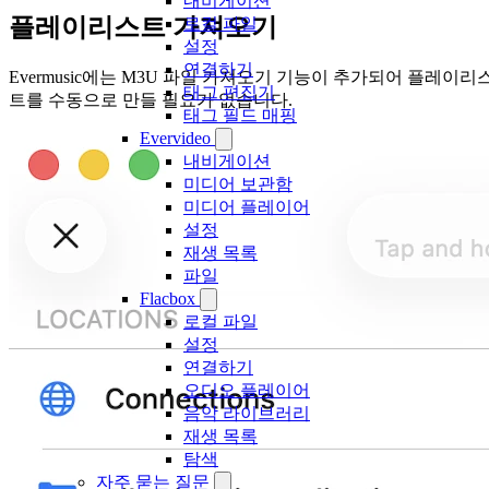
내비게이션
플레이리스트 가져오기
로컬 파일
설정
연결하기
Evermusic에는 M3U 파일 가져오기 기능이 추가되어 플레이리
태그 편집기
트를 수동으로 만들 필요가 없습니다.
태그 필드 매핑
Evervideo
내비게이션
미디어 보관함
미디어 플레이어
설정
재생 목록
파일
Flacbox
로컬 파일
설정
연결하기
오디오 플레이어
음악 라이브러리
재생 목록
탐색
자주 묻는 질문