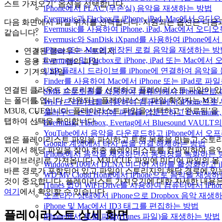
스트 가져오기’ 옵션을 선택합니다.
iPhone에서 FLAC (무손실) 음악을 재생하는 방법
Evermusic과 Flacbox로 iPhone, iPad, Mac
다음 화면에서 파일 위치를 선택합니다. 지원되는 옵션은 다음
Evermusic를 사용하여 iPhone, iPad, Mac에서 오
같습니다:
Evermusic와 SanDisk iXpand를 사용하여 iP
iPhone 또는 Mac에 저장된 로컬 음악을 재생하는 
연결된 클라우드 스토리지
Evermusic 및 Flacbox로 iPhone, iPad 또는 
응용 프로그램의 파일
USB 플래시 드라이브를 iPhone에 연결하여 음악
기기의 파일
Finder를 사용하여 Mac에서 iPhone 또는 iPad로
연결된 클라우드 스토리지를 선택하고 플레이리스트 파일이 있
SMB 프로토콜을 사용하여 컴퓨터에서 iPhone으로
는 폴더를 엽니다. 지원되는 플레이리스트 파일 확장자는 M3U,
Wi-Fi 드라이브를 사용하여 컴퓨터에서 iPhone으
M3U8, CUE입니다. 플레이리스트 파일을 선택하고 ‘완료됨’을
클라우드 스토리지에 파일을 업로드하고 Evermusic, Fl
탭하여 선택을 확인합니다.
Evermusic, Flacbox, Evertag에서 Bluesound
YouTube에서 음악을 다운로드하고 iPhone에서 
앱은 플레이리스트 파일을 파싱하고 트랙 목록을 만들고 스토
Google 계정에서 타사 앱을 연결 해제하는 방법
지에서 해당 파일을 찾아 최종 플레이리스트를 컴파일하여 음
iPhone에서 음악을 재생하면서 동영상을 녹화하는 
라이브러리로 가져옵니다. M3U/CUE 파일에 미디어 파일의 올
Windows 10에서 DLNA 미디어 서버를 활성화하고 
바른 경로가 포함되어 있고 파일이 스토리지의 해당 경로에 있
WD My Cloud Home에서 iPhone으로 음악을 재생
것이 중요합니다. 플레이리스트 가져오기에 대한 자세한 내용
iTunes 없이 WiFi-Drive를 사용하여 컴퓨터에서 i
여기
에서 확인할 수 있습니다.
오프라인 상태에서 iPhone으로 Dropbox 음악 재생
iPhone 및 Mac에서 ID3 태그를 편집하는 방법
플레이리스트 상세 화면
iPhone에서 로컬 파일(iTunes 파일)을 재생하는 방법