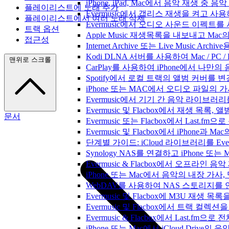
iPhone, iPad, Mac에서 음악 재생 중
플레이리스트에 노래 추가
Evermusic에서 갭리스 재생을 켜고 사
플레이리스트에서 여러 노래 삭제
Evermusic에서 오디오 사운드 이펙트
트랙 옵션
Apple Music 재생목록을 내보내고 Mac
접근성
Internet Archive 또는 Live Music A
Kodi DLNA 서버를 사용하여 Mac / PC 
맨위로 스크롤
CarPlay를 사용하여 iPhone에서 나만
Spotify에서 로컬 트랙의 앨범 커버를 
iPhone 또는 MAC에서 오디오 파일의
Evermusic에서 기기 간 음악 라이브
Evermusic 및 Flacbox에서 재생 목
문서
Evermusic 또는 Flacbox에서 Last
Evermusic 및 Flacbox에서 iPhone
단계별 가이드: iCloud 라이브러리를 Ever
Synology NAS를 연결하고 iPhone 또
Evermusic & Flacbox에서 오프라
iPhone 또는 Mac에서 음악의 내장 가사
WebDAV를 사용하여 NAS 스토리지를 연
Evermusic 및 Flacbox에 M3U 재생 
Evermusic 및 Flacbox에서 트랙 컬렉션
Evermusic & Flacbox에서 Last.fm
iPhone 또는 Mac에서 iCloud Driv