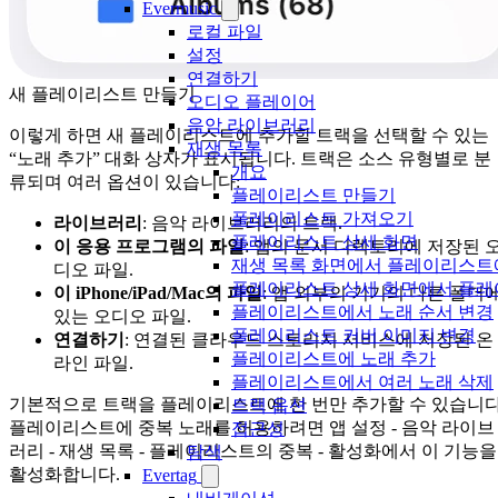
Evermusic
로컬 파일
설정
연결하기
새 플레이리스트 만들기
오디오 플레이어
음악 라이브러리
이렇게 하면 새 플레이리스트에 추가할 트랙을 선택할 수 있는
재생 목록
“노래 추가” 대화 상자가 표시됩니다. 트랙은 소스 유형별로 분
개요
류되며 여러 옵션이 있습니다:
플레이리스트 만들기
플레이리스트 가져오기
라이브러리
: 음악 라이브러리의 트랙.
플레이리스트 상세 화면
이 응용 프로그램의 파일
: 앱의 문서 디렉토리에 저장된 
재생 목록 화면에서 플레이리스트에
디오 파일.
플레이리스트 상세 화면에서 플레
이 iPhone/iPad/Mac의 파일
: 앱 외부의 기기의 다른 폴더
플레이리스트에서 노래 순서 변경
있는 오디오 파일.
플레이리스트 커버 이미지 변경
연결하기
: 연결된 클라우드 스토리지 서비스에 저장된 온
플레이리스트에 노래 추가
라인 파일.
플레이리스트에서 여러 노래 삭제
기본적으로 트랙을 플레이리스트에 한 번만 추가할 수 있습니다
트랙 옵션
플레이리스트에 중복 노래를 허용하려면 앱 설정 - 음악 라이브
접근성
러리 - 재생 목록 - 플레이리스트의 중복 - 활성화에서 이 기능을
탐색
활성화합니다.
Evertag