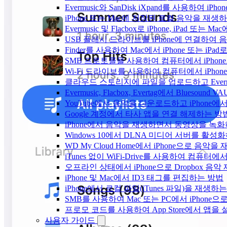
Evermusic와 SanDisk iXpand를 사용하
iPhone 또는 Mac에 저장된 로컬 음악을 재생
Evermusic 및 Flacbox로 iPhone, iPa
USB 플래시 드라이브를 iPhone에 연결하여
Finder를 사용하여 Mac에서 iPhone 또는 i
SMB 프로토콜을 사용하여 컴퓨터에서 iPhon
Wi-Fi 드라이브를 사용하여 컴퓨터에서 iPh
클라우드 스토리지에 파일을 업로드하고 Evermusic
Evermusic, Flacbox, Evertag에서 Blue
YouTube에서 음악을 다운로드하고 iPhone
Google 계정에서 타사 앱을 연결 해제하는 방
iPhone에서 음악을 재생하면서 동영상을 녹
Windows 10에서 DLNA 미디어 서버를 활성
WD My Cloud Home에서 iPhone으로 음악
iTunes 없이 WiFi-Drive를 사용하여 컴퓨터
오프라인 상태에서 iPhone으로 Dropbox 음
iPhone 및 Mac에서 ID3 태그를 편집하는 방법
iPhone에서 로컬 파일(iTunes 파일)을 재생하
SMB를 사용하여 Mac 또는 PC에서 iPhon
프로모 코드를 사용하여 App Store에서 앱
사용자 가이드