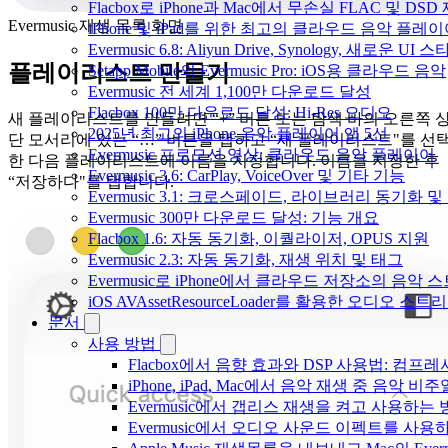
Flacbox로 iPhone과 Mac에서 무손실 FLAC 및 DSD
Evermusic 재생 목록 화면
iPhone 및 iPad를 위한 최고의 클라우드 음악 플레
Evermusic 6.8: Aliyun Drive, Synology, 새로운 UI 
플레이리스트 만들기
Setapp Mobile의 Evermusic Pro: iOS용 클라우드 음악
Evermusic 전 세계 1,100만 다운로드 달성
Flacbox 100만 다운로드 달성: Hi-Res 오디오
새 플레이리스트를 만들려면 “+” 버튼 또는 탐색 바의 오른쪽 
2025년 최고의 iPhone 음악 플레이어 앱 5선
단 모서리에 있는 “…” 버튼을 탭하고 “새 플레이리스트"를 선
Evermusic 프로모션 영상: 클라우드 음악 플레이어
한 다음 플레이리스트에 이름을 지정합니다. 이름을 지정한 후
Evermusic 3.6: CarPlay, VoiceOver 및 기타 기능
“저장하다"를 탭합니다.
Evermusic 3.1: 크로스페이드, 라이브러리 동기화 및
Evermusic 300만 다운로드 달성: 기능 개요
Flacbox 1.6: 자동 동기화, 이퀄라이저, OPUS 지원
Evermusic 2.3: 자동 동기화, 재생 위치 및 태그
Evermusic로 iPhone에서 클라우드 저장소의 음악
iOS AVAssetResourceLoader를 활용한 오디오 스트
문서
사용 방법
Flacbox에서 음향 효과와 DSP 사용법: 컴프레서
iPhone, iPad, Mac에서 음악 재생 중 음악 
Evermusic에서 갭리스 재생을 켜고 사용하는
Evermusic에서 오디오 사운드 이펙트를 사용