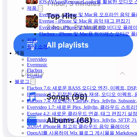
iOS AVAssetResourceLoader를 활용한 오디
제품
Evermusic - iPhone 및 Mac용 오프라인 음악
Evertag - iPhone 및 Mac용 음악 태그 편집기
Evervideo - iPhone 및 Mac용 HD 비디오 플레
Flacbox - iPhone 및 Mac용 하이레스 오디오
지원
회사 소개
제품
Evervideo
Evermusic
Flacbox
Evertag
블로그
Flacbox 7.6: 새로운 BASS 오디오 엔진, 이펙트,
Evermusic 8.7: 진정한 갭리스 재생, 오디오 이
Flacbox 7.4: 새로워진 CarPlay, Plex, Jellyfin, 
Evervideo 1.7: 새로운 Plex, Jellyfin, 클라우드 
Evertag 4.2: 새로운 클라우드 연결, 태그 편집기 설
Evermusic 8.6: 새로운 CarPlay, Plex, Jellyfin, SFTP
2026년 iPhone용 최고의 클라우드 음악 플레이어
OpenAI를 사용하여 Wix 블로그 게시물을 Markdo