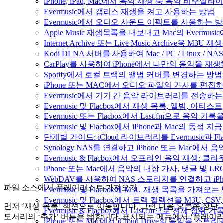
iPhone, iPad, Mac에서 음악 재생 중 음악 비주얼라
Evermusic에서 갭리스 재생을 켜고 사용하는 방법
Evermusic에서 오디오 사운드 이펙트를 사용하는 
Apple Music 재생목록을 내보내고 Mac의 Evermu
Internet Archive 또는 Live Music Archive용 M
Kodi DLNA 서버를 사용하여 Mac / PC / Linux /
CarPlay를 사용하여 iPhone에서 나만의 음악을 재
Spotify에서 로컬 트랙의 앨범 커버를 변경하는 방
iPhone 또는 MAC에서 오디오 파일의 가사를 편집
Evermusic에서 기기 간 음악 라이브러리를 전송하
Evermusic 및 Flacbox에서 재생 목록, 앨범, 
Evermusic 또는 Flacbox에서 Last.fm으로 음악
Evermusic 및 Flacbox에서 iPhone과 Mac의 동적
단계별 가이드: iCloud 라이브러리를 Evermusic과 F
Synology NAS를 연결하고 iPhone 또는 Mac에서
Evermusic & Flacbox에서 오프라인 음악 재생
iPhone 또는 Mac에서 음악의 내장 가사, 댓글 및 L
WebDAV를 사용하여 NAS 스토리지를 연결하고 iPh
파일 소스에서 플레이리스트 가져오기
Evermusic 및 Flacbox에 M3U 재생 목록을 가져오는
Evermusic 및 Flacbox에서 트랙 컬렉션을 M3U, C
먼저 ‘재생 목록’ 섹션으로 이동합니다. 그런 다음 오른쪽 상단
Evermusic & Flacbox에서 Last.fm으로 전체 청취
모서리의 ‘추가’ 버튼을 탭합니다. 표시되는 메뉴에서 ‘플레이
iPhone 또는 Mac에서 iCloud Drive의 음악을 스