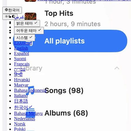
한국어
عربي
Català
밝은 테마
Čeština
어두운 테마
Dansk
Deutsch
시스템
Ελληνικά
English
Español
Suomi
Français
עברית
हिन्दी
Hrvatski
Magyar
Bahasa Indonesia
Italiano
日本語
한국어
Bahasa Melayu
Nederlands
Norsk
Polski