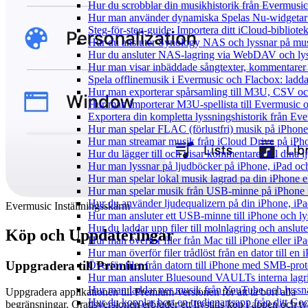
Hur du scrobblar din musikhistorik från Evermusic 
Hur man använder dynamiska Spelas Nu-widgetar 
Steg-för-steg-guide: Importera ditt iCloud-bibliote
Hur du ansluter Synology NAS och lyssnar på mus
Hur du ansluter NAS-lagring via WebDAV och lyss
Hur man visar inbäddade sångtexter, kommentarer 
Spela offlinemusik i Evermusic och Flacbox: ladda n
Hur man exporterar spårsamling till M3U, CSV o
Hur man importerar M3U-spellista till Evermusic 
Exportera din kompletta lyssningshistorik från Eve
Hur man spelar FLAC (förlustfri) musik på iPhone
Hur man streamar musik från iCloud Drive på iPh
Hur du lägger till och visar kommentarer till din
Hur man lyssnar på ljudböcker på iPhone, iPad 
Hur man spelar lokal musik lagrad pa din iPhone e
Hur man spelar musik från USB-minne på iPhone
Hur du använder ljudequalizern på din iPhone, i
Evermusic Inställningsskärm
Hur man ansluter ett USB-minne till iPhone och lyss
Hur du laddar upp filer till molnlagring och anslute
Köp och Uppdateringar
Hur man överför filer från Mac till iPhone eller i
Hur man överför filer trådlöst från en dator till e
Uppgradera till Premium
Överför filer från datorn till iPhone med SMB-prot
Hur man ansluter Bluesound VAULTs interna lagri
Hur man laddar ner musik från YouTube och lyssna
Uppgradera applikationen till Premium-versionen för att ta bort alla
Hur du kopplar bort en tredjepartsapp från ditt Go
begränsningar. Gratisversionen erbjuder ett livstids köp i appen och tv