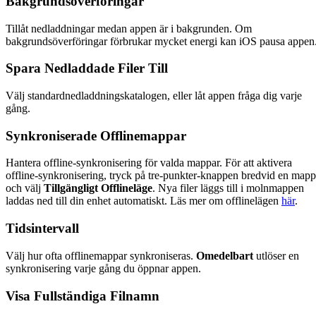
Bakgrundsöverföringar
Tillåt nedladdningar medan appen är i bakgrunden. Om
bakgrundsöverföringar förbrukar mycket energi kan iOS pausa appen
Spara Nedladdade Filer Till
Välj standardnedladdningskatalogen, eller låt appen fråga dig varje
gång.
Synkroniserade Offlinemappar
Hantera offline-synkronisering för valda mappar. För att aktivera
offline-synkronisering, tryck på tre-punkter-knappen bredvid en mapp
och välj
Tillgängligt Offlineläge
. Nya filer läggs till i molnmappen
laddas ned till din enhet automatiskt. Läs mer om offlinelägen
här
.
Tidsintervall
Välj hur ofta offlinemappar synkroniseras.
Omedelbart
utlöser en
synkronisering varje gång du öppnar appen.
Visa Fullständiga Filnamn