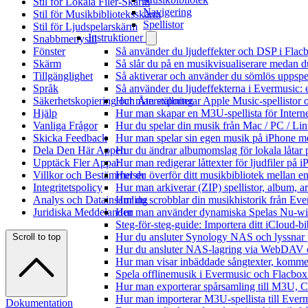
Stil för Lokala Filer-Skärm
Navigering
Stil för Musikbiblioteksskärm
Spellistor
Stil för Ljudspelarskärm
Instruktioner
Snabbmenystil
Fönster
Så använder du ljudeffekter och DSP i Fla
Skärm
Så slår du på en musikvisualiserare medan 
Tillgänglighet
Så aktiverar och använder du sömlös uppspe
Språk
Så använder du ljudeffekterna i Evermusic: 
Säkerhetskopiering och Återställning
Hur man exporterar Apple Music-spellistor 
Hjälp
Hur man skapar en M3U-spellista för Intern
Vanliga Frågor
Hur du spelar din musik från Mac / PC / 
Skicka Feedback
Hur man spelar sin egen musik på iPhone m
Dela Den Här Appen
Hur du ändrar albumomslag för lokala låtar p
Upptäck Fler Appar
Hur man redigerar låttexter för ljudfiler på
Villkor och Bestämmelser
Hur du överför ditt musikbibliotek mellan en
Integritetspolicy
Hur man arkiverar (ZIP) spellistor, album, a
Analys och Datainsamling
Hur du scrobblar din musikhistorik från Ever
Juridiska Meddelanden
Hur man använder dynamiska Spelas Nu-wid
Steg-för-steg-guide: Importera ditt iCloud-b
Hur du ansluter Synology NAS och lyssnar 
Scroll to top
Hur du ansluter NAS-lagring via WebDAV oc
Hur man visar inbäddade sångtexter, kommen
Spela offlinemusik i Evermusic och Flacbox: 
Hur man exporterar spårsamling till M3U,
Hur man importerar M3U-spellista till Ever
Dokumentation