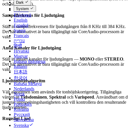
Dark
och några andra).
Dansk
System
Deutsch
Ελληνικά
Sampelfrekvens för Ljudutgång
English
Español
Ställ in sampelfrekvensen för ljudutgången från 8 KHz till 384 KHz.
Suomi
Det här alternativet är bara tillgängligt när CoreAudio-processorn är
Français
vald.
עברית
हिन्दी
Antal Kanaler för Ljudutgång
Hrvatski
Magyar
Ställ in antalet kanaler för ljudutgången —
MONO
eller
STEREO
.
Bahasa Indonesia
Det här alternativet är bara tillgängligt när CoreAudio-processorn är
Italiano
vald.
日本語
한국어
Ljudtonhöjdsalgoritm
Bahasa Melayu
Nederlands
Välj algoritmen som används för tonhöjdskorrigering. Tillgängliga
Norsk
värden är
Tidsdomänen
,
Spektral
och
Varispeed
. Användbart om d
Polski
justerar uppspelningshastigheten och vill kontrollera den resulterande
Português
ljudkvaliteten.
Română
Русский
Rumsligt Ljud
Slovenčina
Svenska