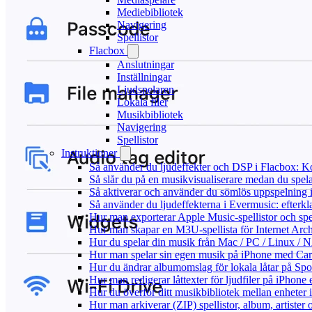
Mediebibliotek
Navigering
Spellistor
Flacbox
Anslutningar
Inställningar
Ljudspelaren
Lokala filer
Musikbibliotek
Navigering
Spellistor
Instruktioner
Så använder du ljudeffekter och DSP i Flacbox: 
Så slår du på en musikvisualiserare medan du spe
Så aktiverar och använder du sömlös uppspelning 
Så använder du ljudeffekterna i Evermusic: efterkl
Hur man exporterar Apple Music-spellistor och sp
Hur man skapar en M3U-spellista för Internet Arch
Hur du spelar din musik från Mac / PC / Linux 
Hur man spelar sin egen musik på iPhone med Ca
Hur du ändrar albumomslag för lokala låtar på Spot
Hur man redigerar låttexter för ljudfiler på iPhon
Hur du överför ditt musikbibliotek mellan enheter 
Hur man arkiverar (ZIP) spellistor, album, artister