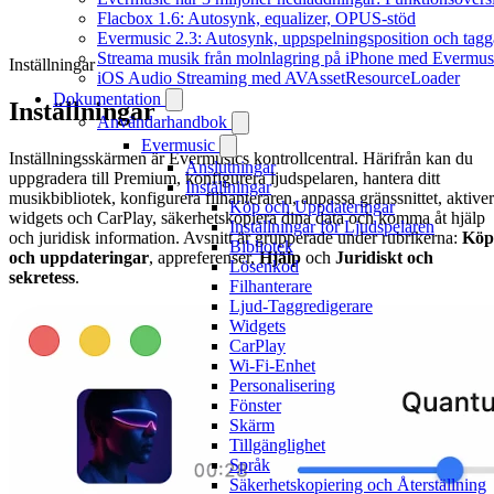
Flacbox 1.6: Autosynk, equalizer, OPUS-stöd
Evermusic 2.3: Autosynk, uppspelningsposition och tagg
Streama musik från molnlagring på iPhone med Evermus
Inställningar
iOS Audio Streaming med AVAssetResourceLoader
Dokumentation
Inställningar
Användarhandbok
Evermusic
Inställningsskärmen är Evermusics kontrollcentral. Härifrån kan du
Anslutningar
uppgradera till Premium, konfigurera ljudspelaren, hantera ditt
Inställningar
musikbibliotek, konfigurera filhanteraren, anpassa gränssnittet, aktive
Köp och Uppdateringar
widgets och CarPlay, säkerhetskopiera dina data och komma åt hjälp
Inställningar för Ljudspelaren
och juridisk information. Avsnitt är grupperade under rubrikerna:
Köp
Bibliotek
och uppdateringar
, appreferenser,
Hjälp
och
Juridiskt och
Lösenkod
sekretess
.
Filhanterare
Ljud-Taggredigerare
Widgets
CarPlay
Wi-Fi-Enhet
Personalisering
Fönster
Skärm
Tillgänglighet
Språk
Säkerhetskopiering och Återställning