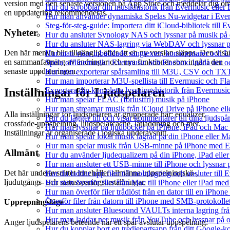
version med den senaste versionen på App Store och meddelar dig o
Hur du scrobblar din musikhistorik från Evermusic eller F
en uppdatering rekommenderas.
Hur man använder dynamiska Spelas Nu-widgetar i Ever
Steg-för-steg-guide: Importera ditt iCloud-bibliotek till
Nyheter
Hur du ansluter Synology NAS och lyssnar på musik på 
Hur du ansluter NAS-lagring via WebDAV och lyssnar p
Den här menyn blir tillgänglig efter att en ny version släpps. Den visa
Hur man visar inbäddade sångtexter, kommentarer och LR
en sammanfattning av ändringar och nya funktioner som ingår i den
Spela offlinemusik i Evermusic och Flacbox: ladda ner och
senaste uppdateringen.
Hur man exporterar spårsamling till M3U, CSV och TXT
Hur man importerar M3U-spellista till Evermusic och Fl
Exportera din kompletta lyssningshistorik från Evermusic
Inställningar för Ljudspelaren
Hur man spelar FLAC (förlustfri) musik på iPhone
Hur man streamar musik från iCloud Drive på iPhone el
Alla inställningar för ljudspelaren är grupperade här: equalizer,
Hur du lägger till och visar kommentarer till dina ljud
crossfade-uppspelning, ljudspelarcache, låtladdning och mer.
Hur man lyssnar på ljudböcker på iPhone, iPad och Ma
Inställningar är organiserade i logiska underavsnitt.
Hur man spelar lokal musik lagrad pa din iPhone eller M
Hur man spelar musik från USB-minne på iPhone med E
Allmänt
Hur du använder ljudequalizern på din iPhone, iPad el
Hur man ansluter ett USB-minne till iPhone och lyssnar på
Det här underavsnittet innehåller allmänna uppspelningskö-,
Hur du laddar upp filer till molnlagring och ansluter till
ljudutgångs- och statussparingsinställningar.
Hur man överför filer från Mac till iPhone eller iPad med
Hur man överför filer trådlöst från en dator till en iPho
Överför filer från datorn till iPhone med SMB-protokolle
Upprepningsläge
Hur man ansluter Bluesound VAULTs interna lagring frå
Hur man laddar ner musik från YouTube och lyssnar på o
Anger ljudspelarens beteende när ett spår avslutar uppspelning:
Hur du kopplar bort en tredjepartsapp från ditt Google-k