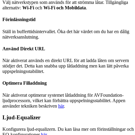
Välj nätverkstypen som används för att strömma låtar. Tillgängliga
alternativ:
Wi-Fi
och
Wi-Fi och Mobildata
.
Förinläsningstid
Ställ in bufferttidsintervallet. Öka det här värdet om du har en dålig
nätverksanslutning.
Använd Direkt URL
När aktiverat används en direkt URL för att ladda låten om servern
stödjer det. Detta kan snabba upp låtladdning men kan lätt påverka
uppspelningsstabilitet.
Optimera Filladdning
När aktiverat optimerar systemet låtladdning för AVFoundation-
ljudprocessorn, vilket kan förbättra uppspelningsstabilitet. Appen
använder tekniken beskriven
här
.
Ljud-Equalizer
Konfigurera ljud-equalizern. Du kan läsa mer om förinställningar och
EQ-konfigurationer
här
.