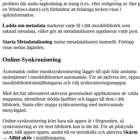
problem där audio-tagkodning är trasig (t.ex. efter redigering av filer 
en Windows-dator) och förhindrar att felaktiga tecken visas i
spårinformation.
Ladda om metadata
markerar varje fil i ditt musikbibliotek som
saknad metadata, vilket gör att metadataläsaren uppdaterar varje post.
Starta Metadataläsning
startar metadataläsaren manuellt. Förlopp
visas nedan åtgärden.
Online-Synkronisering
Automatisk online musiksynkronisering lägger till spår från anslutna
molntjänster i musikbiblioteket automatiskt. För att aktivera det, öppn
musikbiblioteksinställningarna och välj synkroniseringsmappar.
Med det här alternativet aktiverat genomsöker applikationen de valda
mapparna, identifierar stödda ljudfiler och lägger till dem i ditt
bibliotek. Starta eller stoppa synkronisering med motsvarande
menyåtgärd.
Online-synkronisering körs bara när appen är i förgrunden, så
synkronisering av ett stort bibliotek kan ta lite tid. För att påskynda
saker, håll appen öppen, anslut till en strömkälla och aktivera
Skärm
→ Alltid aktiv
i inställningarna.