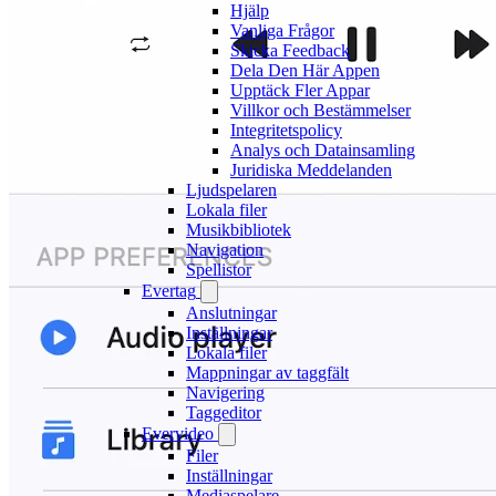
Hjälp
Vanliga Frågor
Skicka Feedback
Dela Den Här Appen
Upptäck Fler Appar
Villkor och Bestämmelser
Integritetspolicy
Analys och Datainsamling
Juridiska Meddelanden
Ljudspelaren
Lokala filer
Musikbibliotek
Navigation
Spellistor
Evertag
Anslutningar
Inställningar
Lokala filer
Mappningar av taggfält
Navigering
Taggeditor
Evervideo
Filer
Inställningar
Mediaspelare