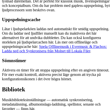
tystnad däremellan. Det är perfekt för klassisk musik, liveinspelningar
och konceptalbum. Om du har problem med gapless-uppspelning, byt
ljudprocessorn som beskrivs ovan.
Uppspelningscache
Låtar i ljudspelarköen laddas ned automatiskt för smidig uppspelning.
Om du laddar ned ljudfiler manuellt kan du inaktivera det här
alternativet för att undvika dubbletter. Du kan också konfigurera
storleken på ljudspelarcachen här. Läs mer om offlineläge och
uppspelningscache här:
Spela Offlinemusik i Evermusic & Flacbox:
Ladda ned och Synkronisera från Molnet till Lokala Filer
.
Sömnstimer
Aktivera en timer för att stoppa uppspelning efter en angiven timeout.
För mer exakt kontroll, aktivera precist läge genom att trycka på
konfigurationsikonen i det övre högra hörnet.
Bibliotek
Musikbiblioteksinställningar — automatisk synkronisering,
metadataläsning, albumomslags-laddning, spellistor, senaste och
favoriter — finns här.