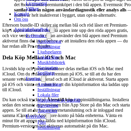
Licensavtal
det motsvarande premiumköpet i den blå appen. Evermusic Pro
Villkor
samlar inte in någon användardiagnostik eller analys alls
Kontakt
analys är helt inaktiverat i bygget, utan opt-in-alternativ.
Om oss
Eftersom bundle-ID skiljer sig mellan blå och röd låser ett Premium-
Användarhandbok
köp i appen aktiverat i den blå appen inte upp den röda appen gratis,
och vice versa. Om du redan använder den blå appen med Premium
Evermusic
aktiverat finns det inget behov av att installera den röda appen — du
Anslutningar
har redan allt Pro erbjuder.
Inställningar
Ljudspelaren
Dela Köp Mellan iOS och Mac
Lokala filer
Musikbibliotek
Navigation
Livstids köp och prenumerationer delas mellan iOS och Mac med
Spellistor
iCloud. Om du redan äger Premium på iOS, se till att du har den
Evertag
senaste versionen installerad och att iCloud är aktiverat. Starta appen
Anslutningar
på iOS och vänta en minut för att din köpinformation ska laddas upp
Inställningar
till iCloud.
Lokala filer
Du kan också trycka på
Återställ köp
i appinställningarna. Installera
Mappningar av taggfält
sedan den senaste appversionen från App Store på din Mac och starta
Navigering
appen. Se till att du har en internetanslutning och är inloggad med
Taggeditor
samma iCloud och App Store-konto på båda enheterna. Vänta en
Evervideo
minut för att appen ska ladda ned köpinformation från iCloud.
Filer
Premium-versionen bör aktiveras automatiskt på din Mac.
Inställningar