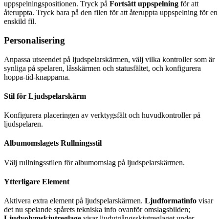
uppspelningspositionen. Tryck på
Fortsätt uppspelning
för att
återuppta. Tryck bara på den filen för att återuppta uppspelning för en
enskild fil.
Personalisering
Anpassa utseendet på ljudspelarskärmen, välj vilka kontroller som är
synliga på spelaren, låsskärmen och statusfältet, och konfigurera
hoppa-tid-knapparna.
Stil för Ljudspelarskärm
Konfigurera placeringen av verktygsfält och huvudkontroller på
ljudspelaren.
Albumomslagets Rullningsstil
Välj rullningsstilen för albumomslag på ljudspelarskärmen.
Ytterligare Element
Aktivera extra element på ljudspelarskärmen.
Ljudformatinfo
visar
det nu spelande spårets tekniska info ovanför omslagsbilden;
Ljudvolymskjutreglage
visar ljudutgångsskjutreglaget under