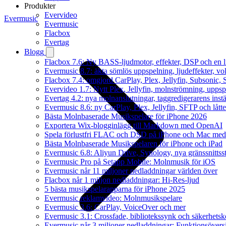
Produkter
Evervideo
Evermusic
Evermusic
Flacbox
Evertag
Blogg
Flacbox 7.6: Ny BASS-ljudmotor, effekter, DSP och en l
Evermusic 8.7: äkta sömlös uppspelning, ljudeffekter, v
Flacbox 7.4: omgjord CarPlay, Plex, Jellyfin, Subsonic, S
Evervideo 1.7: Nytt Plex, Jellyfin, molnströmning, uppsp
Evertag 4.2: nya molnanslutningar, taggredigerarens instä
Evermusic 8.6: ny CarPlay, Plex, Jellyfin, SFTP och lått
Bästa Molnbaserade Musikspelare för iPhone 2026
Exportera Wix-blogginlägg till Markdown med OpenAI
Spela förlustfri FLAC och DSD på iPhone och Mac med
Bästa Molnbaserade Musikspelaren för iPhone och iPad
Evermusic 6.8: Aliyun Drive, Synology, nya gränssnittsst
Evermusic Pro på Setapp Mobile: Molnmusik för iOS
Evermusic når 11 miljoner nedladdningar världen över
Flacbox når 1 miljon nedladdningar: Hi-Res-ljud
5 bästa musikspelarapparna för iPhone 2025
Evermusic reklamvideo: Molnmusikspelare
Evermusic 3.6: CarPlay, VoiceOver och mer
Evermusic 3.1: Crossfade, bibliotekssynk och säkerhetsk
Evermusic når 3 miljoner nedladdningar: Funktionsövers