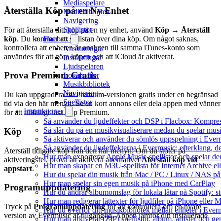
Mediaspelare
Återställa Köp på en Ny Enhet
Mediebibliotek
Navigering
Spellistor
För att återställa ditt köp på en ny enhet, använd
Köp → Återställ
köp
. Du kommer att se listan över dina köp. Om något saknas,
Flacbox
kontrollera att enheten är ansluten till samma iTunes-konto som
Anslutningar
användes för att göra köpen och att iCloud är aktiverat.
Inställningar
Ljudspelaren
Prova Premium Gratis
Lokala filer
Musikbibliotek
Navigering
Du kan uppgradera till Premium-versionen gratis under en begränsad
Spellistor
tid via den här menyn. Se en kort annons eller dela appen med vänner
Instruktioner
för att tillfälligt låsa upp Premium.
Så använder du ljudeffekter och DSP i Flacbox: Kompre
Så slår du på en musikvisualiserare medan du spelar mu
Köp
Så aktiverar och använder du sömlös uppspelning i Ever
Så använder du ljudeffekterna i Evermusic: efterklang, d
Återställ tidigare köp från den här menyn. Om du stöter på
Hur man exporterar Apple Music-spellistor och spelar d
aktiveringsfel, prova att aktivera alternativet
Återställ köp vid
Hur man skapar en M3U-spellista för Internet Archive el
appstart
.
Hur du spelar din musik från Mac / PC / Linux / NAS 
Hur man spelar sin egen musik på iPhone med CarPlay
Programuppdatering
Hur du ändrar albumomslag för lokala låtar på Spotify: st
Hur man redigerar låttexter för ljudfiler på iPhone eller
Tryck på
Programuppdatering
för att kontrollera om en nyare
Hur du överför ditt musikbibliotek mellan enheter i Everm
version av Evermusic är tillgänglig. Appen jämför din installerade
Hur man arkiverar (ZIP) spellistor, album, artister och g