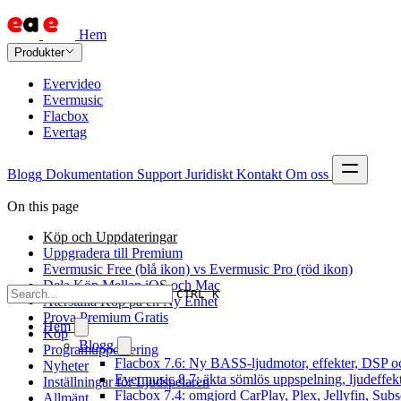
Hem
Produkter
Evervideo
Evermusic
Flacbox
Evertag
Blogg
Dokumentation
Support
Juridiskt
Kontakt
Om oss
On this page
Köp och Uppdateringar
Uppgradera till Premium
Evermusic Free (blå ikon) vs Evermusic Pro (röd ikon)
Dela Köp Mellan iOS och Mac
CTRL K
Återställa Köp på en Ny Enhet
Prova Premium Gratis
Hem
Köp
Blogg
Programuppdatering
Flacbox 7.6: Ny BASS-ljudmotor, effekter, DSP oc
Nyheter
Evermusic 8.7: äkta sömlös uppspelning, ljudeffek
Inställningar för Ljudspelaren
Flacbox 7.4: omgjord CarPlay, Plex, Jellyfin, Subs
Allmänt