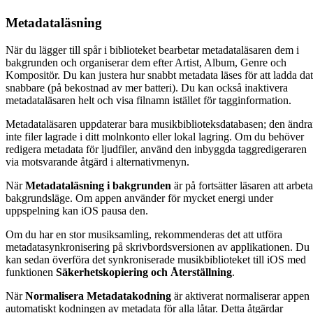
Metadataläsning
När du lägger till spår i biblioteket bearbetar metadataläsaren dem i
bakgrunden och organiserar dem efter Artist, Album, Genre och
Kompositör. Du kan justera hur snabbt metadata läses för att ladda da
snabbare (på bekostnad av mer batteri). Du kan också inaktivera
metadataläsaren helt och visa filnamn istället för tagginformation.
Metadataläsaren uppdaterar bara musikbiblioteksdatabasen; den ändra
inte filer lagrade i ditt molnkonto eller lokal lagring. Om du behöver
redigera metadata för ljudfiler, använd den inbyggda taggredigeraren
via motsvarande åtgärd i alternativmenyn.
När
Metadataläsning i bakgrunden
är på fortsätter läsaren att arbeta
bakgrundsläge. Om appen använder för mycket energi under
uppspelning kan iOS pausa den.
Om du har en stor musiksamling, rekommenderas det att utföra
metadatasynkronisering på skrivbordsversionen av applikationen. Du
kan sedan överföra det synkroniserade musikbiblioteket till iOS med
funktionen
Säkerhetskopiering och Återställning
.
När
Normalisera Metadatakodning
är aktiverat normaliserar appen
automatiskt kodningen av metadata för alla låtar. Detta åtgärdar