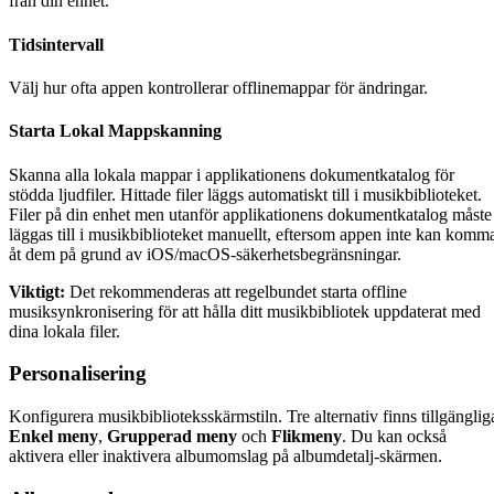
från din enhet.
Tidsintervall
Välj hur ofta appen kontrollerar offlinemappar för ändringar.
Starta Lokal Mappskanning
Skanna alla lokala mappar i applikationens dokumentkatalog för
stödda ljudfiler. Hittade filer läggs automatiskt till i musikbiblioteket.
Filer på din enhet men utanför applikationens dokumentkatalog måste
läggas till i musikbiblioteket manuellt, eftersom appen inte kan komm
åt dem på grund av iOS/macOS-säkerhetsbegränsningar.
Viktigt:
Det rekommenderas att regelbundet starta offline
musiksynkronisering för att hålla ditt musikbibliotek uppdaterat med
dina lokala filer.
Personalisering
Konfigurera musikbiblioteksskärmstiln. Tre alternativ finns tillgänglig
Enkel meny
,
Grupperad meny
och
Flikmeny
. Du kan också
aktivera eller inaktivera albumomslag på albumdetalj-skärmen.