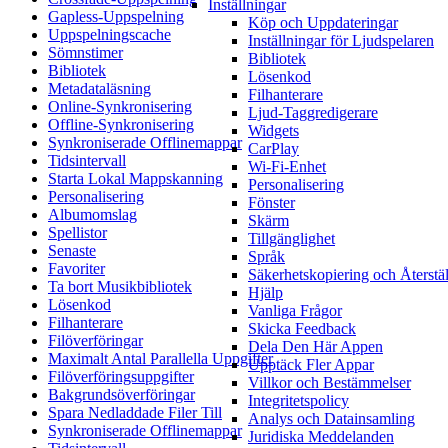
Inställningar
Gapless-Uppspelning
Köp och Uppdateringar
Uppspelningscache
Inställningar för Ljudspelaren
Sömnstimer
Bibliotek
Bibliotek
Lösenkod
Metadataläsning
Filhanterare
Online-Synkronisering
Ljud-Taggredigerare
Offline-Synkronisering
Widgets
Synkroniserade Offlinemappar
CarPlay
Tidsintervall
Wi-Fi-Enhet
Starta Lokal Mappskanning
Personalisering
Personalisering
Fönster
Albumomslag
Skärm
Spellistor
Tillgänglighet
Senaste
Språk
Favoriter
Säkerhetskopiering och Återstä
Ta bort Musikbibliotek
Hjälp
Lösenkod
Vanliga Frågor
Filhanterare
Skicka Feedback
Filöverföringar
Dela Den Här Appen
Maximalt Antal Parallella Uppgifter
Upptäck Fler Appar
Filöverföringsuppgifter
Villkor och Bestämmelser
Bakgrundsöverföringar
Integritetspolicy
Spara Nedladdade Filer Till
Analys och Datainsamling
Synkroniserade Offlinemappar
Juridiska Meddelanden