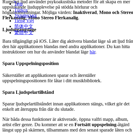
Rumsligt ljud använder psykoakustiska metoder för att skapa en mer
ไทย
uppslukande ljudupplevelse på stödda hörlurar och
Türkçe
högtalaranordningar. Möjliga värden:
Inaktiverad
,
Mono och Stere
Українська
Flerkanalig
,
Mono Stereo Flerkanalig
.
Tiếng Việt
简体中文
Ljudutgångsläge
繁體中文
Bara tillgängligt på iOS. Låter dig aktivera blandat läge så att ljud frå
den här applikationen blandas med andra applikationer. Du kan hitta
instruktioner om hur du använder blandat läge
här
.
Spara Uppspelningsposition
Säkerställer att applikationen sparar och återställer
uppspelningspositionen för låtar i ditt musikbibliotek.
Spara Ljudspelartillstånd
Sparar ljudspelartillståndet innan applikationen stängs, vilket gör det
enkelt att återuppta från där du slutade.
När båda dessa funktioner är aktiverade, öppna valfri mapp, album,
artist eller genre. Du kommer att se en
Fortsätt uppspelning
-åtgärd
längst upp på skärmen, tillsammans med den senast sparade låten och