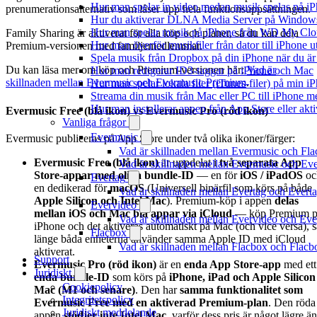
Hur man spelar in video medan musik spelas på i
prenumerationsalternativ som låser upp hela funktionsuppsättningen.
Hur du aktiverar DLNA Media Server på Windows 
Hur man spelar musik på iPhone från WD My Cl
Family Sharing är aktiverat för alla köp och planer, så du kan dela
Hur man överför musikfiler från dator till iPhone
Premium-versionen med familjemedlemmar.
Spela musik från Dropbox på din iPhone när du är 
Du kan läsa mer om köp och Premium-versionen här:
Vad är
Hur man redigerar ID3-taggar på iPhone och Mac
skillnaden mellan Evermusic och Evermusic Premium
.
Hur man spelar lokala filer (iTunes-filer) på min i
Streama din musik från Mac eller PC till iPhone
Hur man installerar appen från App Store eller ak
Evermusic Free (blå ikon) vs Evermusic Pro (röd ikon)
Vanliga frågor
Evermusic
Evermusic publiceras på App Store under två olika ikoner/färger:
Vad är skillnaden mellan Evermusic och Fl
Evermusic Free (blå ikon)
är uppdelat i
två separata App
Vad är skillnaden mellan Evermusic och E
Store-appar med olika bundle-ID
— en för
iOS / iPadOS
oc
Evertag
en dedikerad för
macOS
(Universell binärfil som körs på både
Vad är skillnaden mellan Evertag och Ever
Apple Silicon och Intel Mac
). Premium-köp i appen
delas
Evervideo
mellan iOS och Mac blå appar via iCloud
— köp Premium p
Vad är skillnaden mellan Evervideo och Ev
iPhone och det aktiveras automatiskt på Mac (och vice versa), s
Flacbox
länge båda enheterna använder samma Apple ID med iCloud
Vad är skillnaden mellan Flacbox och Flac
aktiverat.
Support
Evermusic Pro (röd ikon)
är en
enda App Store-app
med ett
Juridiskt
enda bundle-ID
som körs på
iPhone, iPad och Apple Silicon
Cookiepolicy
Mac (M1 och senare)
. Den har
samma funktionalitet som
Integritetspolicy
Evermusic Free med en aktiverad Premium-plan
. Den röda
Juridiskt meddelande
appen
stödjer inte Intel Mac
, varför dess pris är något lägre än