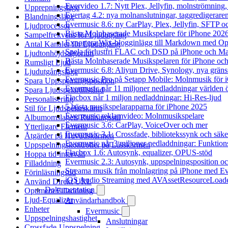
Evervideo 1.7: Nytt Plex, Jellyfin, molnströmning
Upprepningsläge
Evertag 4.2: nya molnanslutningar, taggredigeraren
Blandningsläge
Evermusic 8.6: ny CarPlay, Plex, Jellyfin, SFTP oc
Ljudprocessor
Bästa Molnbaserade Musikspelare för iPhone 202
Sampelfrekvens för Ljudutgång
Exportera Wix-blogginlägg till Markdown med O
Antal Kanaler för Ljudutgång
Spela förlustfri FLAC och DSD på iPhone och M
Ljudtonhöjdsalgoritm
Bästa Molnbaserade Musikspelaren för iPhone och
Rumsligt Ljud
Evermusic 6.8: Aliyun Drive, Synology, nya gränssn
Ljudutgångsläge
Evermusic Pro på Setapp Mobile: Molnmusik för 
Spara Uppspelningsposition
Evermusic når 11 miljoner nedladdningar världen 
Spara Ljudspelartillstånd
Flacbox når 1 miljon nedladdningar: Hi-Res-ljud
Personalisering
5 bästa musikspelarapparna för iPhone 2025
Stil för Ljudspelarskärm
Evermusic reklamvideo: Molnmusikspelare
Albumomslagets Rullningsstil
Evermusic 3.6: CarPlay, VoiceOver och mer
Ytterligare Element
Evermusic 3.1: Crossfade, bibliotekssynk och säke
Åtgärder på Huvudskärmen
Evermusic når 3 miljoner nedladdningar: Funktion
Uppspelningskontroller på Låsskärmen
Flacbox 1.6: Autosynk, equalizer, OPUS-stöd
Hoppa tid-intervall
Evermusic 2.3: Autosynk, uppspelningsposition oc
Filladdning
Streama musik från molnlagring på iPhone med E
Förinläsningstid
iOS Audio Streaming med AVAssetResourceLoad
Använd Direkt URL
Dokumentation
Optimera Filladdning
Ljud-Equalizer
Användarhandbok
Enheter
Evermusic
Uppspelningshastighet
Anslutningar
Crossfade-Uppspelning