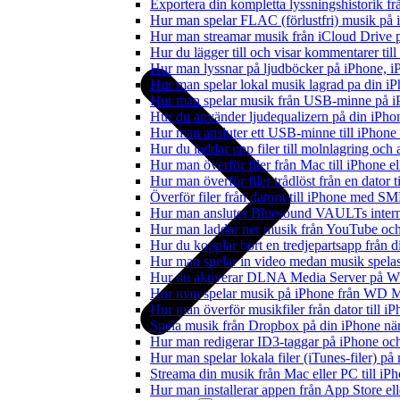
Exportera din kompletta lyssningshistorik f
Hur man spelar FLAC (förlustfri) musik på 
Hur man streamar musik från iCloud Drive 
Hur du lägger till och visar kommentarer ti
Hur man lyssnar på ljudböcker på iPhone,
Hur man spelar lokal musik lagrad pa din iP
Hur man spelar musik från USB-minne på 
Hur du använder ljudequalizern på din iPh
Hur man ansluter ett USB-minne till iPhone o
Hur du laddar upp filer till molnlagring och 
Hur man överför filer från Mac till iPhone e
Hur man överför filer trådlöst från en dator
Överför filer från datorn till iPhone med SM
Hur man ansluter Bluesound VAULTs interna
Hur man laddar ner musik från YouTube och 
Hur du kopplar bort en tredjepartsapp från 
Hur man spelar in video medan musik spela
Hur du aktiverar DLNA Media Server på Wi
Hur man spelar musik på iPhone från WD
Hur man överför musikfiler från dator till 
Spela musik från Dropbox på din iPhone när 
Hur man redigerar ID3-taggar på iPhone o
Hur man spelar lokala filer (iTunes-filer) p
Streama din musik från Mac eller PC till 
Hur man installerar appen från App Store el