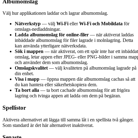
Albumomslag
Välj hur applikationen laddar och lagrar albumomslag.
Nätverkstyp
— välj
Wi-Fi
eller
Wi-Fi och Mobildata
för
omslags-nedladdningar.
Ladda albumomslag för online-filer
— när aktiverat laddas
inbäddade albumomslag för filer lagrade i molnlagring. Detta
kan använda ytterligare nätverksdata.
Sök i mappen
— när aktiverat, om ett spår inte har ett inbäddat
omslag, letar appen efter JPEG- eller PNG-bilder i samma map
och använder dem som albumomslag.
Omslagskvalitet
— välj kvaliteten på albumomslag lagrade på
din enhet.
Visa i mapp
— öppna mappen där albumomslag cachas så att
du kan hantera eller säkerhetskopiera dem.
Ta bort alla
— ta bort cachade albumomslag för att frigöra
lagring och tvinga appen att ladda om dem på begäran.
Spellistor
Aktivera alternativet att lägga till samma låt i en spellista två gånger.
Som standard är det här alternativet inaktiverat.
Senaste