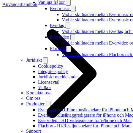
Vanliga frågor
Användarhandbok
Evermusic
Vad är skillnaden mellan Evermusic 
Vad är skillnaden mellan Evermusic
Evertag
Vad är skillnaden mellan Evertag oc
Evervideo
Vad är skillnaden mellan Evervideo 
Flacbox
Vad är skillnaden mellan Flacbox oc
Juridiskt
Cookiepolicy
Integritetspolicy
Juridiskt meddelande
Licensavtal
Villkor
Kontakta oss
Om oss
Produkter
Evermusic - Offline musikspelare för iPhone och 
Evertag - Musiktaggredigerare för iPhone och Ma
Evervideo - HD-videospelare för iPhone och Mac
Flacbox - Hi-Res ljudspelare for iPhone och Mac
Support