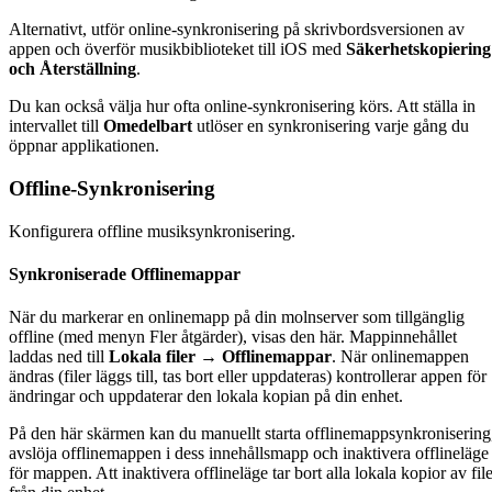
Alternativt, utför online-synkronisering på skrivbordsversionen av
appen och överför musikbiblioteket till iOS med
Säkerhetskopiering
och Återställning
.
Du kan också välja hur ofta online-synkronisering körs. Att ställa in
intervallet till
Omedelbart
utlöser en synkronisering varje gång du
öppnar applikationen.
Offline-Synkronisering
Konfigurera offline musiksynkronisering.
Synkroniserade Offlinemappar
När du markerar en onlinemapp på din molnserver som tillgänglig
offline (med menyn Fler åtgärder), visas den här. Mappinnehållet
laddas ned till
Lokala filer → Offlinemappar
. När onlinemappen
ändras (filer läggs till, tas bort eller uppdateras) kontrollerar appen för
ändringar och uppdaterar den lokala kopian på din enhet.
På den här skärmen kan du manuellt starta offlinemappsynkronisering
avslöja offlinemappen i dess innehållsmapp och inaktivera offlineläge
för mappen. Att inaktivera offlineläge tar bort alla lokala kopior av fil