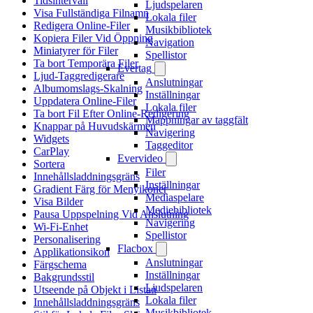
Tidsintervall
Ljudspelaren
Visa Fullständiga Filnamn
Lokala filer
Redigera Online-Filer
Musikbibliotek
Kopiera Filer Vid Öppning
Navigation
Miniatyrer för Filer
Spellistor
Ta bort Temporära Filer
Evertag
Ljud-Taggredigerare
Anslutningar
Albumomslags-Skalning
Inställningar
Uppdatera Online-Filer
Lokala filer
Ta bort Fil Efter Online-Redigering
Mappningar av taggfält
Knappar på Huvudskärmen
Navigering
Widgets
Taggeditor
CarPlay
Evervideo
Sortera
Filer
Innehållsladdningsgräns
Inställningar
Gradient Färg för Menyikoner
Mediaspelare
Visa Bilder
Mediebibliotek
Pausa Uppspelning Vid Anslutning
Navigering
Wi-Fi-Enhet
Spellistor
Personalisering
Flacbox
Applikationsikon
Anslutningar
Färgschema
Inställningar
Bakgrundsstil
Ljudspelaren
Utseende på Objekt i Listan
Lokala filer
Innehållsladdningsgräns
Musikbibliotek