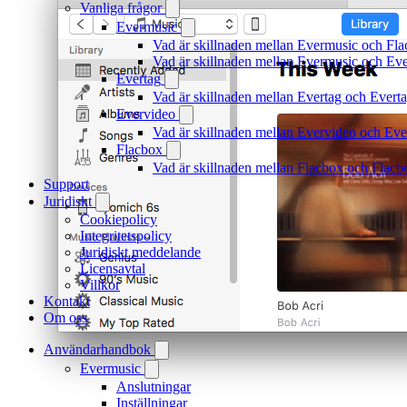
Vanliga frågor
Evermusic
Vad är skillnaden mellan Evermusic och Fl
Vad är skillnaden mellan Evermusic och E
Evertag
Vad är skillnaden mellan Evertag och Ever
Evervideo
Vad är skillnaden mellan Evervideo och Ev
Flacbox
Vad är skillnaden mellan Flacbox och Flac
Support
Juridiskt
Cookiepolicy
Integritetspolicy
Juridiskt meddelande
Licensavtal
Villkor
Kontakt
Om oss
Användarhandbok
Evermusic
Anslutningar
Inställningar