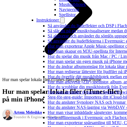
Musikbibliotek
Navigering
Spellistor
Instruktioner
Så använder du ljudeffekter och DSP i Fla
Så slår du på en musikvisualiserare medan 
Så aktiverar och använder du sömlös uppspe
Så använder du ljudeffekterna i Evermusic: 
Hur man exporterar Apple Music-spellistor 
Hur man skapar en M3U-spellista för Intern
Hur du spelar din musik från Mac / PC / 
Hur man spelar sin egen musik på iPhone m
Hur du ändrar albumomslag för lokala låtar p
Hur man redigerar låttexter för ljudfiler på
Hur du överför ditt musikbibliotek mellan en
Hur man spelar lokala filer (iTunes-filer) på min iPhone
Hur man arkiverar (ZIP) spellistor, album, a
Hur du scrobblar din musikhistorik från Ever
Hur man spelar lokala filer (iTunes-filer)
Hur man använder dynamiska Spelas Nu-wid
Steg-för-steg-guide: Importera ditt iCloud-b
på min iPhone
Hur du ansluter Synology NAS och lyssnar 
Hur du ansluter NAS-lagring via WebDAV oc
Artem Meleshko
Hur man visar inbäddade sångtexter, kommen
Founder & Engineer at Everappz
Spela offlinemusik i Evermusic och Flacbox: 
Hur man exporterar spårsamling till M3U,