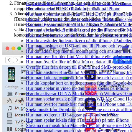
För att kopiera filer till din enhet, dra och släpp dem från en
Exportera din kompletta lyssningshistorik från Evermusic
mapp eller ett fönster till listan “Dokument”.
Hur man spelar FLAC (förlustfri) musik på iPhone
Alternativt kan du klicka på “Lägg till” i listan “Dokument” i
Hur man streamar musik från iCloud Drive på iPhone el
iTunes, hitta ljudfilerna på din dator och klicka “Lägg till.”
Hur du lägger till och visar kommentarer till dina ljud
iTunes kopierar dessa musikfiler till katalogen “Dokument” i d
Hur man lyssnar på ljudböcker på iPhone, iPad och Ma
valda appen på din enhet. Se till att du väljer ljudfiler som är
Hur man spelar lokal musik lagrad pa din iPhone eller M
kompatibla med appen; se användarguiden för format som stöds
Hur man spelar musik från USB-minne på iPhone med E
Hur du använder ljudequalizern på din iPhone, iPad el
Hur man ansluter ett USB-minne till iPhone och lyssnar på
Hur du laddar upp filer till molnlagring och ansluter till
Hur man överför filer från Mac till iPhone eller iPad med
Hur man överför filer trådlöst från en dator till en iPho
Överför filer från datorn till iPhone med SMB-protokolle
Hur man ansluter Bluesound VAULTs interna lagring frå
Hur man laddar ner musik från YouTube och lyssnar på o
Hur du kopplar bort en tredjepartsapp från ditt Google-k
Hur man spelar in video medan musik spelas på iPhone
Hur du aktiverar DLNA Media Server på Windows 10 och
Hur man spelar musik på iPhone från WD My Cloud H
Hur man överför musikfiler från dator till iPhone utan 
Spela musik från Dropbox på din iPhone när du är offlin
Hur man redigerar ID3-taggar på iPhone och Mac
Hur man spelar lokala filer (iTunes-filer) på min iPhone
Streama din musik från Mac eller PC till iPhone med S
Hur man installerar appen från App Store eller aktivera