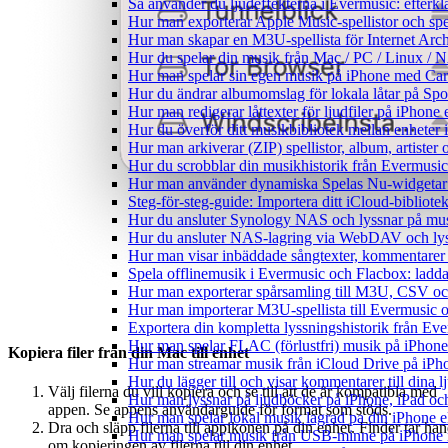
Så använder du ljudeffekterna i Evermusic: efterkl
Hur man exporterar Apple Music-spellistor och sp
Hur man skapar en M3U-spellista för Internet Arch
Hur du spelar din musik från Mac / PC / Linux 
Hur man spelar sin egen musik på iPhone med Ca
Hur du ändrar albumomslag för lokala låtar på Spot
Hur man redigerar låttexter för ljudfiler på iPhon
Hur du överför ditt musikbibliotek mellan enheter 
Hur man arkiverar (ZIP) spellistor, album, artister
Hur du scrobblar din musikhistorik från Evermusic 
Hur man använder dynamiska Spelas Nu-widgetar 
Steg-för-steg-guide: Importera ditt iCloud-bibliote
Hur du ansluter Synology NAS och lyssnar på mus
Hur du ansluter NAS-lagring via WebDAV och lyss
Hur man visar inbäddade sångtexter, kommentarer 
Spela offlinemusik i Evermusic och Flacbox: ladda n
Hur man exporterar spårsamling till M3U, CSV o
Hur man importerar M3U-spellista till Evermusic 
Exportera din kompletta lyssningshistorik från Eve
Hur man spelar FLAC (förlustfri) musik på iPhone
Kopiera filer från din Mac till enhet
Hur man streamar musik från iCloud Drive på iPh
Hur du lägger till och visar kommentarer till din
Välj filerna du vill kopiera och se till att de är kompatibla med
Hur man lyssnar på ljudböcker på iPhone, iPad 
appen. Se appens användarguide för format som stöds.
Hur man spelar lokal musik lagrad pa din iPhone e
Dra och släpp filerna till appikonen på din enhet. Finder tar ha
Hur man spelar musik från USB-minne på iPhone
om kopieringen av filerna till din enhet.