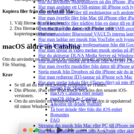
Hur du använder ljudequalizern på din iPhone, i
Hur man ansluter ett USB-minne till iPhone och lyss
Kopiera filer från din enhet till Mac
Hur du laddar upp filer till molnlagring och anslute
Hur man överför filer från Mac till iPhone eller i
Välj filerna du vill kopiera.
Hur man överför filer trådlöst från en dator till e
Dra filerna till en mapp på din dator, och Finder utför
Överför filer från datorn till iPhone med SMB-prot
kopieringsoperationen.
Hur man ansluter Bluesound VAULTs interna lagri
Hur man laddar ner musik från YouTube och lyssna
Hur du kopplar bort en tredjepartsapp från ditt Go
macOS äldre än Catalina
Hur man spelar in video medan musik spelas på i
Hur du aktiverar DLNA Media Server på Windows 
Om du använder en äldre macOS-version kan du använda iTunes för
Hur man spelar musik på iPhone från WD My Cl
File Sharing.
Hur man överför musikfiler från dator till iPhone
Spela musik från Dropbox på din iPhone när du är 
Krav
Hur man redigerar ID3-taggar på iPhone och Mac
Hur man spelar lokala filer (iTunes-filer) på min i
Se till att du har den senaste versionen av iTunes.
iTunes File Sharing
Din iPhone, iPad eller iPod touch bör köra den senaste iOS-
macOS Catalina eller senare
versionen.
macOS äldre än Catalina
Om du använder en Windows-PC, se till att den är uppdaterad
Åtkomst till delade ljudfiler
till minst Windows 7.
Ta bort delade filer från din iOS-enhet
Bonustips
FAQ
Streama din musik från Mac eller PC till iPhone
Hur man installerar appen från App Store eller ak