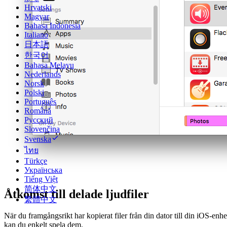
Hrvatski
Magyar
Bahasa Indonesia
Italiano
日本語
한국어
Bahasa Melayu
Nederlands
Norsk
Polski
Português
Română
Русский
Slovenčina
Svenska
ไทย
Türkçe
Українська
Tiếng Việt
简体中文
Åtkomst till delade ljudfiler
繁體中文
När du framgångsrikt har kopierat filer från din dator till din iOS-enhe
kan du enkelt spela dem.