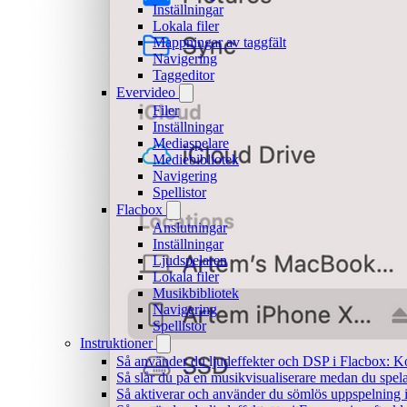
Inställningar
Lokala filer
Mappningar av taggfält
Navigering
Taggeditor
Evervideo
Filer
Inställningar
Mediaspelare
Mediebibliotek
Navigering
Spellistor
Flacbox
Anslutningar
Inställningar
Ljudspelaren
Lokala filer
Musikbibliotek
Navigering
Spellistor
Instruktioner
Så använder du ljudeffekter och DSP i Flacbox: 
Så slår du på en musikvisualiserare medan du spe
Så aktiverar och använder du sömlös uppspelning 