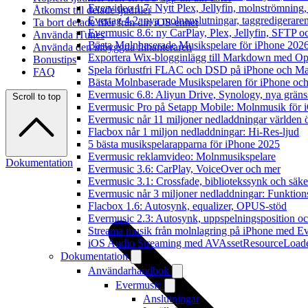
Evervideo 1.7: Nytt Plex, Jellyfin, molnströmning
Åtkomst till delade ljudfiler
Evertag 4.2: nya molnanslutningar, taggredigeraren
Ta bort delade filer från din iOS-enhet
Evermusic 8.6: ny CarPlay, Plex, Jellyfin, SFTP oc
Använda iTunes
Bästa Molnbaserade Musikspelare för iPhone 202
Använda den inbyggda filhanteraren
Exportera Wix-blogginlägg till Markdown med O
Bonustips
Spela förlustfri FLAC och DSD på iPhone och M
FAQ
Bästa Molnbaserade Musikspelaren för iPhone och
Evermusic 6.8: Aliyun Drive, Synology, nya gränssn
Scroll to top
Evermusic Pro på Setapp Mobile: Molnmusik för 
Evermusic når 11 miljoner nedladdningar världen 
Flacbox når 1 miljon nedladdningar: Hi-Res-ljud
5 bästa musikspelarapparna för iPhone 2025
Evermusic reklamvideo: Molnmusikspelare
Dokumentation
Evermusic 3.6: CarPlay, VoiceOver och mer
Evermusic 3.1: Crossfade, bibliotekssynk och säke
Evermusic når 3 miljoner nedladdningar: Funktion
Flacbox 1.6: Autosynk, equalizer, OPUS-stöd
Evermusic 2.3: Autosynk, uppspelningsposition oc
Streama musik från molnlagring på iPhone med E
iOS Audio Streaming med AVAssetResourceLoad
Dokumentation
Användarhandbok
Evermusic
Anslutningar