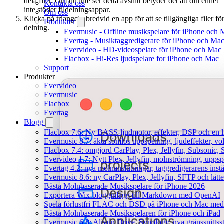
dela filer. Om du inte ser detta avsnitt betyder det att din enhet
Kontakta oss
inte stöder fildelningsappar.
Om oss
Klicka på triangeln bredvid en app för att se tillgängliga filer fö
Produkter
delning.
Evermusic - Offline musikspelare för iPhone och 
Evertag - Musiktaggredigerare för iPhone och Ma
Evervideo - HD-videospelare för iPhone och Mac
Flacbox - Hi-Res ljudspelare for iPhone och Mac
Support
Produkter
Evervideo
Evermusic
Flacbox
Evertag
Blogg
Flacbox 7.6: Ny BASS-ljudmotor, effekter, DSP och en l
Evermusic 8.7: äkta sömlös uppspelning, ljudeffekter, v
Flacbox 7.4: omgjord CarPlay, Plex, Jellyfin, Subsonic, S
Evervideo 1.7: Nytt Plex, Jellyfin, molnströmning, uppsp
Evertag 4.2: nya molnanslutningar, taggredigerarens instä
Evermusic 8.6: ny CarPlay, Plex, Jellyfin, SFTP och lått
Bästa Molnbaserade Musikspelare för iPhone 2026
Exportera Wix-blogginlägg till Markdown med OpenAI
Spela förlustfri FLAC och DSD på iPhone och Mac med
Bästa Molnbaserade Musikspelaren för iPhone och iPad
Evermusic 6.8: Aliyun Drive, Synology, nya gränssnittsst