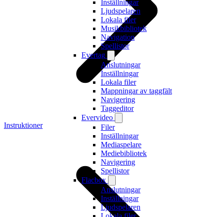
Inställningar
Ljudspelaren
Lokala filer
Musikbibliotek
Navigation
Spellistor
Evertag
Anslutningar
Inställningar
Lokala filer
Mappningar av taggfält
Navigering
Taggeditor
Evervideo
Instruktioner
Filer
Inställningar
Mediaspelare
Mediebibliotek
Navigering
Spellistor
Flacbox
Anslutningar
Inställningar
Ljudspelaren
Lokala filer