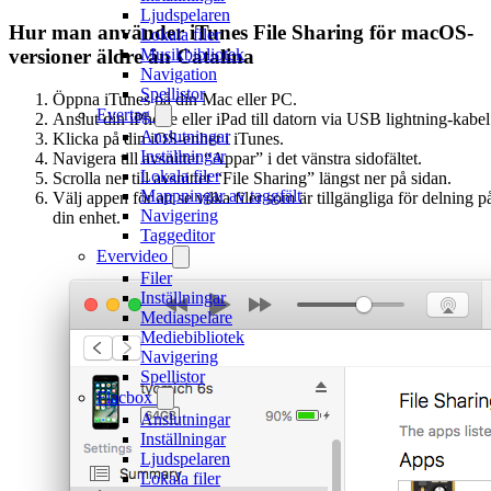
Ljudspelaren
Hur man använder iTunes File Sharing för macOS-
Lokala filer
Musikbibliotek
versioner äldre än Catalina
Navigation
Spellistor
Öppna iTunes på din Mac eller PC.
Evertag
Anslut din iPhone eller iPad till datorn via USB lightning-kabel
Anslutningar
Klicka på din iOS-enhet i iTunes.
Inställningar
Navigera till avsnittet “Appar” i det vänstra sidofältet.
Lokala filer
Scrolla ner till avsnittet “File Sharing” längst ner på sidan.
Mappningar av taggfält
Välj appen för att se vilka filer som är tillgängliga för delning p
Navigering
din enhet.
Taggeditor
Evervideo
Filer
Inställningar
Mediaspelare
Mediebibliotek
Navigering
Spellistor
Flacbox
Anslutningar
Inställningar
Ljudspelaren
Lokala filer