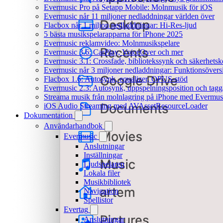
Evermusic Pro på Setapp Mobile: Molnmusik för iOS
Evermusic når 11 miljoner nedladdningar världen över
Flacbox når 1 miljon nedladdningar: Hi-Res-ljud
5 bästa musikspelarapparna för iPhone 2025
Evermusic reklamvideo: Molnmusikspelare
Evermusic 3.6: CarPlay, VoiceOver och mer
Evermusic 3.1: Crossfade, bibliotekssynk och säkerhetsk
Evermusic når 3 miljoner nedladdningar: Funktionsövers
Flacbox 1.6: Autosynk, equalizer, OPUS-stöd
Evermusic 2.3: Autosynk, uppspelningsposition och tagg
Streama musik från molnlagring på iPhone med Evermus
iOS Audio Streaming med AVAssetResourceLoader
Dokumentation
Användarhandbok
Evermusic
Anslutningar
Inställningar
Ljudspelaren
Lokala filer
Musikbibliotek
Navigation
Spellistor
Evertag
Anslutningar