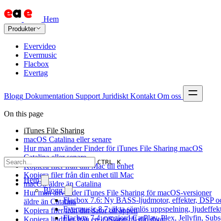
Hem
Produkter
Evervideo
Evermusic
Flacbox
Evertag
Blogg
Dokumentation
Support
Juridiskt
Kontakt
Om oss
On this page
iTunes File Sharing
macOS Catalina eller senare
Hur man använder Finder för iTunes File Sharing macOS
Catalina eller senare
CTRL K
Kopiera filer från din Mac till enhet
Kopiera filer från din enhet till Mac
Hem
macOS äldre än Catalina
Blogg
Hur man använder iTunes File Sharing för macOS-versioner
Flacbox 7.6: Ny BASS-ljudmotor, effekter, DSP oc
äldre än Catalina
Evermusic 8.7: äkta sömlös uppspelning, ljudeffek
Kopiera filer från din dator till appen
Flacbox 7.4: omgjord CarPlay, Plex, Jellyfin, Subs
Kopiera ljudfiler från en iOS-app till din dator