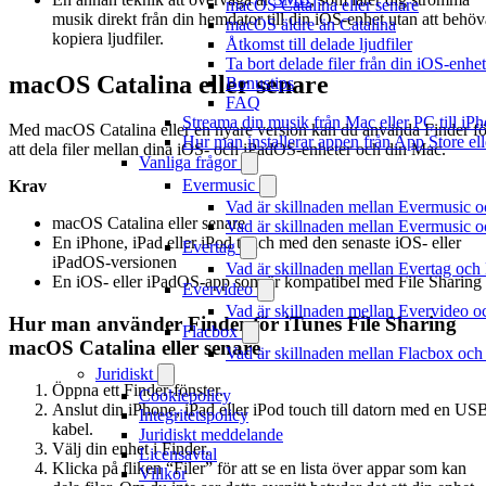
macOS Catalina eller senare
musik direkt från din hemdator till din iOS-enhet utan att behöv
macOS äldre än Catalina
kopiera ljudfiler.
Åtkomst till delade ljudfiler
Ta bort delade filer från din iOS-enhet
macOS Catalina eller senare
Bonustips
FAQ
Streama din musik från Mac eller PC till 
Med macOS Catalina eller en nyare version kan du använda Finder fö
Hur man installerar appen från App Store el
att dela filer mellan dina iOS- och iPadOS-enheter och din Mac.
Vanliga frågor
Evermusic
Krav
Vad är skillnaden mellan Evermusic 
macOS Catalina eller senare
Vad är skillnaden mellan Evermusic
En iPhone, iPad eller iPod touch med den senaste iOS- eller
Evertag
iPadOS-versionen
Vad är skillnaden mellan Evertag oc
En iOS- eller iPadOS-app som är kompatibel med File Sharing
Evervideo
Vad är skillnaden mellan Evervideo 
Hur man använder Finder för iTunes File Sharing
Flacbox
macOS Catalina eller senare
Vad är skillnaden mellan Flacbox oc
Juridiskt
Öppna ett Finder-fönster.
Cookiepolicy
Anslut din iPhone, iPad eller iPod touch till datorn med en US
Integritetspolicy
kabel.
Juridiskt meddelande
Välj din enhet i Finder.
Licensavtal
Klicka på fliken “Filer” för att se en lista över appar som kan
Villkor