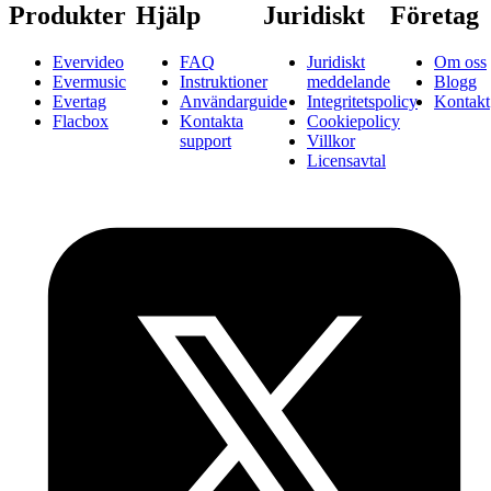
Produkter
Hjälp
Juridiskt
Företag
Evervideo
FAQ
Juridiskt
Om oss
Evermusic
Instruktioner
meddelande
Blogg
Evertag
Användarguide
Integritetspolicy
Kontakt
Flacbox
Kontakta
Cookiepolicy
support
Villkor
Licensavtal