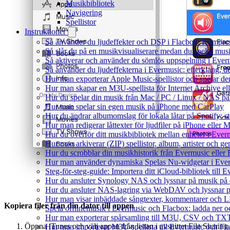
Musikbibliotek
Navigering
Spellistor
Instruktioner
Så använder du ljudeffekter och DSP i Flacbox: Kompre
Så slår du på en musikvisualiserare medan du spelar mu
Så aktiverar och använder du sömlös uppspelning i Ever
Så använder du ljudeffekterna i Evermusic: efterklang, d
Hur man exporterar Apple Music-spellistor och spelar d
Hur man skapar en M3U-spellista för Internet Archive el
Hur du spelar din musik från Mac / PC / Linux / NAS 
Hur man spelar sin egen musik på iPhone med CarPlay
Hur du ändrar albumomslag för lokala låtar på Spotify: st
Hur man redigerar låttexter för ljudfiler på iPhone eller
Hur du överför ditt musikbibliotek mellan enheter i Everm
Hur man arkiverar (ZIP) spellistor, album, artister och g
Hur du scrobblar din musikhistorik från Evermusic eller F
Hur man använder dynamiska Spelas Nu-widgetar i Ever
Steg-för-steg-guide: Importera ditt iCloud-bibliotek till
Hur du ansluter Synology NAS och lyssnar på musik på 
Hur du ansluter NAS-lagring via WebDAV och lyssnar p
Hur man visar inbäddade sångtexter, kommentarer och LR
Kopiera filer från din dator till appen
Spela offlinemusik i Evermusic och Flacbox: ladda ner och
Hur man exporterar spårsamling till M3U, CSV och TXT
Öppna iTunes och välj appen från listan i avsnittet File Sharing.
Hur man importerar M3U-spellista till Evermusic och Fl