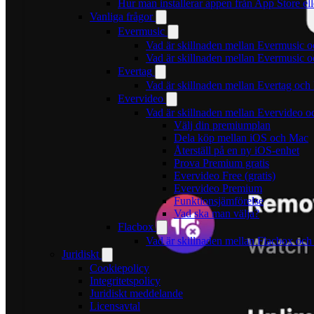
Hur man installerar appen från App Store el
Vanliga frågor
Evermusic
Vad är skillnaden mellan Evermusic 
Vad är skillnaden mellan Evermusic
Evertag
Vad är skillnaden mellan Evertag oc
Evervideo
Vad är skillnaden mellan Evervideo 
Välj din premiumplan
Dela köp mellan iOS och Mac
Återställ på en ny iOS-enhet
Prova Premium gratis
Evervideo Free (gratis)
Evervideo Premium
Funktionsjämförelse
Vad ska man välja?
Flacbox
Vad är skillnaden mellan Flacbox oc
Juridiskt
Cookiepolicy
Integritetspolicy
Juridiskt meddelande
Licensavtal