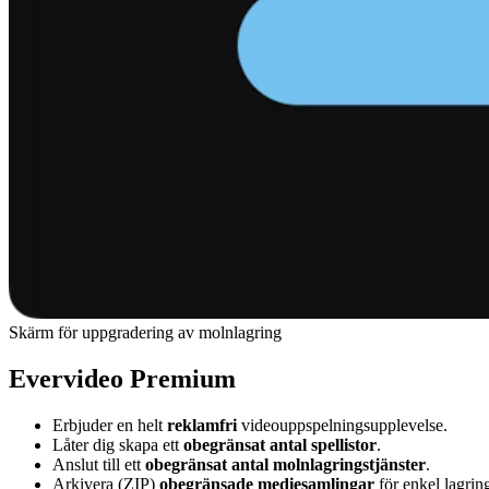
Skärm för uppgradering av molnlagring
Evervideo Premium
Erbjuder en helt
reklamfri
videouppspelningsupplevelse.
Låter dig skapa ett
obegränsat antal spellistor
.
Anslut till ett
obegränsat antal molnlagringstjänster
.
Arkivera (ZIP)
obegränsade mediesamlingar
för enkel lagrin