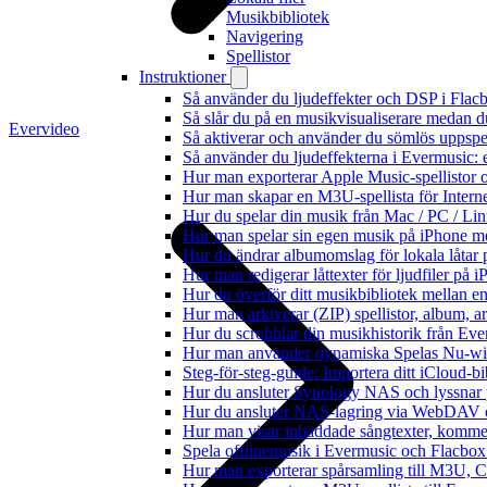
Musikbibliotek
Navigering
Spellistor
Instruktioner
Så använder du ljudeffekter och DSP i Fla
Så slår du på en musikvisualiserare medan 
Evervideo
Så aktiverar och använder du sömlös uppspe
Så använder du ljudeffekterna i Evermusic: 
Hur man exporterar Apple Music-spellistor 
Hur man skapar en M3U-spellista för Intern
Hur du spelar din musik från Mac / PC / 
Hur man spelar sin egen musik på iPhone m
Hur du ändrar albumomslag för lokala låtar p
Hur man redigerar låttexter för ljudfiler på
Hur du överför ditt musikbibliotek mellan en
Hur man arkiverar (ZIP) spellistor, album, a
Hur du scrobblar din musikhistorik från Ever
Hur man använder dynamiska Spelas Nu-wid
Steg-för-steg-guide: Importera ditt iCloud-b
Hur du ansluter Synology NAS och lyssnar 
Hur du ansluter NAS-lagring via WebDAV oc
Hur man visar inbäddade sångtexter, kommen
Spela offlinemusik i Evermusic och Flacbox: 
Hur man exporterar spårsamling till M3U,