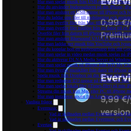
Hur man spelar musik från USB-minne på iPhone
Hur du använder ljudequalizern på din iPhone, i
Hur man ansluter ett USB-minne till iPhone och lyss
Hur du laddar upp filer till molnlagring och anslute
Hur man överför filer från Mac till iPhone eller i
Hur man överför filer trådlöst från en dator till e
Överför filer från datorn till iPhone med SMB-prot
Hur man ansluter Bluesound VAULTs interna lagri
Hur man laddar ner musik från YouTube och lyssna
Hur du kopplar bort en tredjepartsapp från ditt Go
Hur man spelar in video medan musik spelas på i
Hur du aktiverar DLNA Media Server på Windows 
Hur man spelar musik på iPhone från WD My Cl
Hur man överför musikfiler från dator till iPhone
Spela musik från Dropbox på din iPhone när du är 
Hur man redigerar ID3-taggar på iPhone och Mac
Hur man spelar lokala filer (iTunes-filer) på min i
Streama din musik från Mac eller PC till iPhone
Hur man installerar appen från App Store eller ak
Vanliga frågor
Evermusic
Vad är skillnaden mellan Evermusic och Fl
Vad är skillnaden mellan Evermusic och E
Evertag
Vad är skillnaden mellan Evertag och Ever