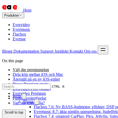
Hem
Produkter
Evervideo
Evermusic
Flacbox
Evertag
Blogg
Dokumentation
Support
Juridiskt
Kontakt
Om oss
On this page
Välj din premiumplan
Dela köp mellan iOS och Mac
Återställ på en ny iOS-enhet
Prova Premium gratis
CTRL K
Evervideo Free (gratis)
Evervideo Premium
Hem
Funktionsjämförelse
Blogg
Vad ska man välja?
Flacbox 7.6: Ny BASS-ljudmotor, effekter, DSP oc
Evermusic 8.7: äkta sömlös uppspelning, ljudeffek
Scroll to top
Flacbox 7.4: omgjord CarPlay, Plex, Jellyfin, Subs