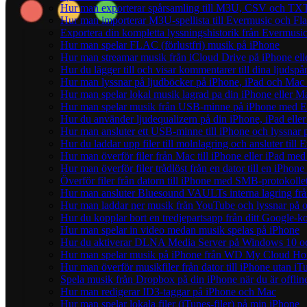
Hur man exporterar spårsamling till M3U, CSV och TXT
Hur man importerar M3U-spellista till Evermusic och Fl
Exportera din kompletta lyssningshistorik från Evermusic
Hur man spelar FLAC (förlustfri) musik på iPhone
Hur man streamar musik från iCloud Drive på iPhone el
Hur du lägger till och visar kommentarer till dina ljud
Hur man lyssnar på ljudböcker på iPhone, iPad och Ma
Hur man spelar lokal musik lagrad pa din iPhone eller M
Hur man spelar musik från USB-minne på iPhone med E
Hur du använder ljudequalizern på din iPhone, iPad el
Hur man ansluter ett USB-minne till iPhone och lyssnar på
Hur du laddar upp filer till molnlagring och ansluter till
Hur man överför filer från Mac till iPhone eller iPad med
Hur man överför filer trådlöst från en dator till en iPho
Överför filer från datorn till iPhone med SMB-protokolle
Hur man ansluter Bluesound VAULTs interna lagring frå
Hur man laddar ner musik från YouTube och lyssnar på o
Hur du kopplar bort en tredjepartsapp från ditt Google-k
Hur man spelar in video medan musik spelas på iPhone
Hur du aktiverar DLNA Media Server på Windows 10 och
Hur man spelar musik på iPhone från WD My Cloud H
Hur man överför musikfiler från dator till iPhone utan 
Spela musik från Dropbox på din iPhone när du är offlin
Hur man redigerar ID3-taggar på iPhone och Mac
Hur man spelar lokala filer (iTunes-filer) på min iPhone