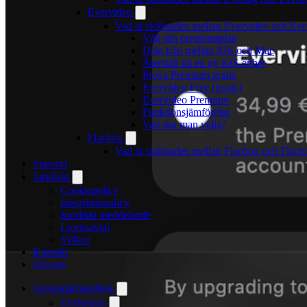
Evervideo
Vad är skillnaden mellan Evervideo och Ev
Välj din premiumplan
Dela köp mellan iOS och Mac
Återställ på en ny iOS-enhet
Prova Premium gratis
Evervideo Free (gratis)
Evervideo Premium
Funktionsjämförelse
Vad ska man välja?
Flacbox
Vad är skillnaden mellan Flacbox och Flac
Support
Juridiskt
Cookiepolicy
Integritetspolicy
Juridiskt meddelande
Licensavtal
Villkor
Kontakt
Om oss
Användarhandbok
Evermusic