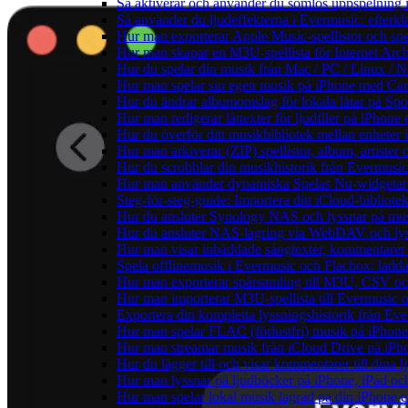
Så aktiverar och använder du sömlös uppspelning 
Så använder du ljudeffekterna i Evermusic: efterkl
Hur man exporterar Apple Music-spellistor och sp
Hur man skapar en M3U-spellista för Internet Arch
Hur du spelar din musik från Mac / PC / Linux 
Hur man spelar sin egen musik på iPhone med Ca
Hur du ändrar albumomslag för lokala låtar på Spot
Hur man redigerar låttexter för ljudfiler på iPhon
Hur du överför ditt musikbibliotek mellan enheter 
Hur man arkiverar (ZIP) spellistor, album, artister
Hur du scrobblar din musikhistorik från Evermusic 
Hur man använder dynamiska Spelas Nu-widgetar 
Steg-för-steg-guide: Importera ditt iCloud-bibliote
Hur du ansluter Synology NAS och lyssnar på mus
Hur du ansluter NAS-lagring via WebDAV och lyss
Hur man visar inbäddade sångtexter, kommentarer 
Spela offlinemusik i Evermusic och Flacbox: ladda n
Hur man exporterar spårsamling till M3U, CSV o
Hur man importerar M3U-spellista till Evermusic 
Exportera din kompletta lyssningshistorik från Eve
Hur man spelar FLAC (förlustfri) musik på iPhone
Hur man streamar musik från iCloud Drive på iPh
Hur du lägger till och visar kommentarer till din
Hur man lyssnar på ljudböcker på iPhone, iPad 
Hur man spelar lokal musik lagrad pa din iPhone e