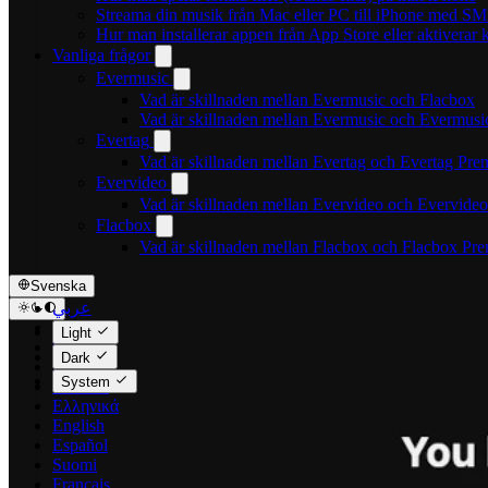
Streama din musik från Mac eller PC till iPhone med S
Hur man installerar appen från App Store eller aktivera
Vanliga frågor
Evermusic
Vad är skillnaden mellan Evermusic och Flacbox
Vad är skillnaden mellan Evermusic och Evermus
Evertag
Vad är skillnaden mellan Evertag och Evertag Pr
Evervideo
Vad är skillnaden mellan Evervideo och Evervide
Flacbox
Vad är skillnaden mellan Flacbox och Flacbox Pr
Svenska
عربي
Català
Light
Čeština
Dark
Dansk
System
Deutsch
Ελληνικά
English
Español
Suomi
Français