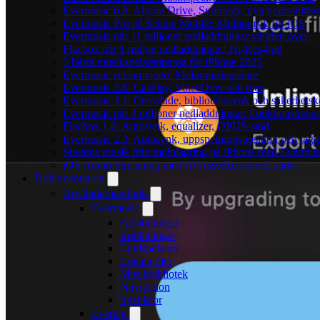
Evermusic 6.8: Aliyun Drive, Synology, nya gränssnittsst
Evermusic Pro på Setapp Mobile: Molnmusik för iOS
Evermusic når 11 miljoner nedladdningar världen över
Flacbox når 1 miljon nedladdningar: Hi-Res-ljud
5 bästa musikspelarapparna för iPhone 2025
Evermusic reklamvideo: Molnmusikspelare
Evermusic 3.6: CarPlay, VoiceOver och mer
Evermusic 3.1: Crossfade, bibliotekssynk och säkerhetsk
Evermusic når 3 miljoner nedladdningar: Funktionsövers
Flacbox 1.6: Autosynk, equalizer, OPUS-stöd
Evermusic 2.3: Autosynk, uppspelningsposition och tagg
Streama musik från molnlagring på iPhone med Evermus
iOS Audio Streaming med AVAssetResourceLoader
Dokumentation
Användarhandbok
Evermusic
Anslutningar
Inställningar
Ljudspelaren
Lokala filer
Musikbibliotek
Navigation
Spellistor
Evertag