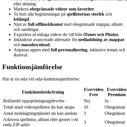
eller delning.
Markera
obegränsade videor som favoriter
.
Ta bort alla begränsningar på
spellistornas storlek
och
kölängd
.
Njut av
full offlineåtkomst
med obegränsade mappar, album
och samlingar.
Exportera så många videor du vill från
iTunes och Photos
.
Inkluderar avancerade alternativ för
nedladdning av mappar
och
massdownload
.
Anpassa appen med
full personalisering
, inklusive teman och
ikonval.
Funktionsjämförelse
Här är en sida vid sida-funktionsjämförelse:
Evervideo
Evervideo
Funktionsbeskrivning
Free
Premium
Reklamfri uppspelningsupplevelse
Nej
Ja
Totalt antal videospellistor du kan skapa
10
Obegränsat
Antal molnlagringstjänster du kan ansluta
3
Obegränsat
Arkivera spellistor, album eller genrer i ett
3
Obegränsat
enda ZIP-arkiv