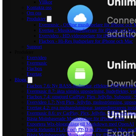
Villkor
Kontakta oss
Om oss
Produkter
Evermusic - Offline musikspelare för iPhone och 
Evertag - Musiktaggredigerare för iPhone och Ma
Evervideo - HD-videospelare för iPhone och Mac
Flacbox - Hi-Res ljudspelare for iPhone och Mac
Support
Produkter
Evervideo
Evermusic
Flacbox
Evertag
Blogg
Flacbox 7.6: Ny BASS-ljudmotor, effekter, DSP och en l
Evermusic 8.7: äkta sömlös uppspelning, ljudeffekter, v
Flacbox 7.4: omgjord CarPlay, Plex, Jellyfin, Subsonic, S
Evervideo 1.7: Nytt Plex, Jellyfin, molnströmning, uppsp
Evertag 4.2: nya molnanslutningar, taggredigerarens instä
Evermusic 8.6: ny CarPlay, Plex, Jellyfin, SFTP och lått
Bästa Molnbaserade Musikspelare för iPhone 2026
Exportera Wix-blogginlägg till Markdown med OpenAI
Spela förlustfri FLAC och DSD på iPhone och Mac med
Bästa Molnbaserade Musikspelaren för iPhone och iPad