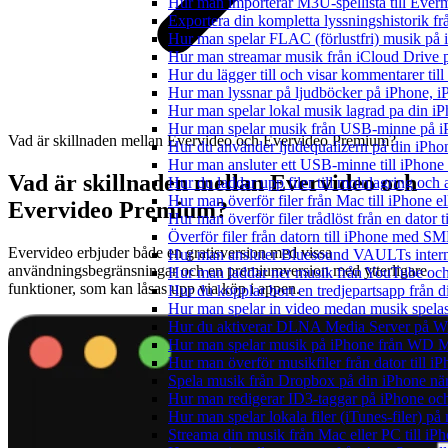
Hur man importerar M3U-spellista till Ever
Exportera din kompletta lyssningshistorik f
Hur man spelar FLAC (förlustfri) musik på 
Hur man streamar musik från iCloud Drive 
Hur du lägger till och visar kommentarer ti
Hur man lyssnar på ljudböcker på iPhone,
Hur man spelar lokal musik lagrad pa din iP
Hur man spelar musik från USB-minne på 
Vad är skillnaden mellan Evervideo och Evervideo Premium?
Hur du använder ljudequalizern på din iPh
Hur man ansluter ett USB-minne till iPhone o
Vad är skillnaden mellan Evervideo och
Hur du laddar upp filer till molnlagring och 
Hur man överför filer från Mac till iPhone e
Evervideo Premium?
Hur man överför filer trådlöst från en dator
Överför filer från datorn till iPhone med SM
Evervideo erbjuder både en gratisversion med vissa
Hur man ansluter Bluesound VAULTs interna
användningsbegränsningar och en premiumversion med ytterligare
Hur man laddar ner musik från YouTube och 
funktioner, som kan låsas upp via köp i appen.
Hur du kopplar bort en tredjepartsapp från 
Hur man spelar in video medan musik spela
Hur du aktiverar DLNA Media Server på Wi
Hur man spelar musik på iPhone från WD
Hur man överför musikfiler från dator till 
Spela musik från Dropbox på din iPhone när 
Hur man redigerar ID3-taggar på iPhone o
Hur man spelar lokala filer (iTunes-filer) p
Streama din musik från Mac eller PC till 