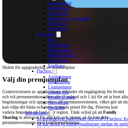
Anslutningar
Inställningar
Lokala filer
Mappningar av taggfält
Navigering
Taggeditor
Evervideo
Filer
Inställningar
Mediaspelare
Mediebibliotek
Navigering
Spellistor
Skärm för uppgradering av standardplan
Flacbox
Anslutningar
Välj din premiumplan
Inställningar
Ljudspelaren
Gratisversionen av applikationen erbjuder ett engångsköp för livstid
Lokala filer
och två prenumerationsalternativ (1 månad och 1 år) för att ta bort alla
Musikbibliotek
begränsningar och uppgradera till premiumversionen, vilket gör att du
Navigering
kan välja det bästa och mest optimala priset för dig. Priserna kan
Spellistor
variera beroende på land eller region. Tänk också på att
Family
Instruktioner
Sharing
är aktiverat för alla köp och planer, så du kan dela
Så använder du ljudeffekter och DSP i Flacbox: 
premiumversionen med familjemedlemmar.
Så slår du på en musikvisualiserare medan du spe