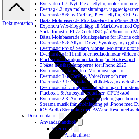
Evervideo 1.7: Nytt Plex, Jellyfin, molnströmning
Evertag 4.2: nya molnanslutningar, taggredigeraren
Evermusic 8.6: ny CarPlay, Plex, Jellyfin, SFTP oc
Bästa Molnbaserade Musikspelare för iPhone 202
Dokumentation
Exportera Wix-blogginlägg till Markdown med O
Spela förlustfri FLAC och DSD på iPhone och M
Bästa Molnbaserade Musikspelaren för iPhone och
Evermusic 6.8: Aliyun Drive, Synology, nya gränssn
Evermusic Pro på Setapp Mobile: Molnmusik för 
Evermusic når 11 miljoner nedladdningar världen 
Flacbox når 1 miljon nedladdningar: Hi-Res-ljud
5 bästa musikspelarapparna för iPhone 2025
Evermusic reklamvideo: Molnmusikspelare
Evermusic 3.6: CarPlay, VoiceOver och mer
Evermusic 3.1: Crossfade, bibliotekssynk och säke
Evermusic når 3 miljoner nedladdningar: Funktion
Flacbox 1.6: Autosynk, equalizer, OPUS-stöd
Evermusic 2.3: Autosynk, uppspelningsposition oc
Streama musik från molnlagring på iPhone med E
iOS Audio Streaming med AVAssetResourceLoad
Dokumentation
Användarhandbok
Evermusic
Anslutningar