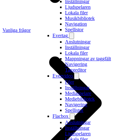
Inställningar
Ljudspelaren
Lokala filer
Musikbibliotek
Navigation
Spellistor
Vanliga frågor
Evertag
Anslutningar
Inställningar
Lokala filer
Mappningar av taggfält
Navigering
Taggeditor
Evervideo
Filer
Inställningar
Mediaspelare
Mediebibliotek
Navigering
Spellistor
Flacbox
Anslutningar
Inställningar
Ljudspelaren
Lokala filer