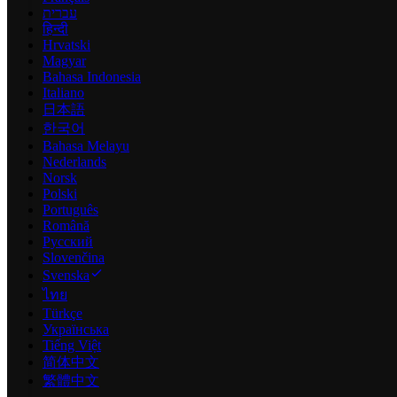
עברית
हिन्दी
Hrvatski
Magyar
Bahasa Indonesia
Italiano
日本語
한국어
Bahasa Melayu
Nederlands
Norsk
Polski
Português
Română
Русский
Slovenčina
Svenska
ไทย
Türkçe
Українська
Tiếng Việt
简体中文
繁體中文