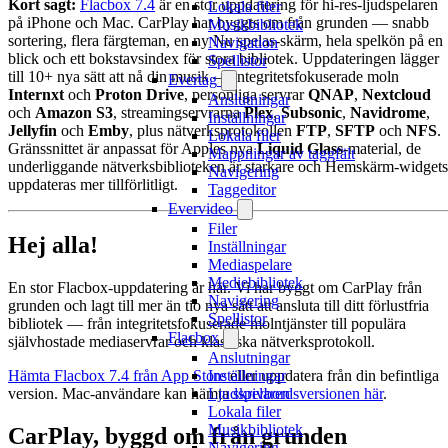
Kort sagt:
Flacbox 7.4
är en stor uppdatering för hi-res-ljudspelaren
Lokala filer
på iPhone och Mac. CarPlay har byggts om från grunden — snabb
Musikbibliotek
sortering, flera färgteman, en ny Nu spelas-skärm, hela spelkön på en
Navigation
blick och ett bokstavsindex för stora bibliotek. Uppdateringen lägger
Spellistor
till 10+ nya sätt att nå din musik — integritetsfokuserade moln
Evertag
Internxt
och
Proton Drive
, personliga servrar
QNAP
,
Nextcloud
Anslutningar
och
Amazon S3
, streamingservrarna
Plex
,
Subsonic
,
Navidrome
,
Inställningar
Jellyfin
och
Emby
, plus nätverksprotokollen
FTP
,
SFTP
och
NFS
.
Lokala filer
Gränssnittet är anpassat för Apples nya
Liquid Glass
-material, de
Mappningar av taggfält
underliggande nätverksbiblioteken är starkare och Hemskärm-widgets
Navigering
uppdateras mer tillförlitligt.
Taggeditor
Evervideo
Filer
Hej alla!
Inställningar
Mediaspelare
Mediebibliotek
En stor Flacbox-uppdatering är här. Vi har byggt om CarPlay från
Navigering
grunden och lagt till mer än tio nya sätt att ansluta till ditt förlustfria
Spellistor
bibliotek — från integritetsfokuserade molntjänster till populära
Flacbox
självhostade mediaservrar och klassiska nätverksprotokoll.
Anslutningar
Hämta Flacbox 7.4 från App Store
eller uppdatera från din befintliga
Inställningar
version. Mac-användare kan hämta
skrivbordsversionen här
.
Ljudspelaren
Lokala filer
Musikbibliotek
CarPlay, byggd om från grunden
Navigering