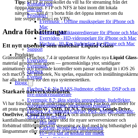
Tips:
SFTP är protokollet du vill ha för streaming från det
Kontakta oss
öppna internet. FTP och NFS är bäst inom ditt lokala
Om oss
nätverk — håll dem borta från det öppna internet om du
Produkter
inte sveper in dem i en VPN.
Evermusic - Offline musikspelare för iPhone och
Mac
Andra förbättringar
Evertag - Musiktaggredigerare för iPhone och Ma
Evervideo - HD-videospelare för iPhone och Mac
Flacbox - Hi-Res ljudspelare for iPhone och Mac
Ett nytt utseende som matchar Liquid Glass
Support
Produkter
Gränssnittet i Flacbox 7.4 är uppdaterat för Apples nya
Liquid Glass
-
Evervideo
material genom hela appen — genomskinliga ytor, smidigare
Evermusic
animationer och förfinade kontroller som passar naturligt in i iOS 26
Flacbox
och macOS 26. Bibliotek, Nu spelas, equalizer och inställningsskärm
Evertag
har alla trimmats för den nya systemestetiken.
Blogg
Flacbox 7.6: Ny BASS-ljudmotor, effekter, DSP och en
Starkare nätverksbibliotek
live-musikvisualiserare
Evermusic 8.7: äkta sömlös uppspelning, ljudeffekter,
Vi har fräschat upp de underliggande bibliotek Flacbox använder för
volymnormalisering, omdesignad equalizer
att prata med
WebDAV
,
SMB
,
DLNA
,
Dropbox
,
Google Drive
,
Flacbox 7.4: omgjord CarPlay, Plex, Jellyfin, Subsonic,
OneDrive
,
iCloud Drive
,
MEGA
och andra tjänster. Översatt: färre
SFTP för hi-res-ljud
kantfallsanslutningsfel, bättre stöd för nyare serverversioner och
Hej alla!
förbättrad tillförlitlighet vid streaming av ljud med hög bithastighet på
CarPlay, byggd om från grunden
långsammare eller geografiskt avlägsna anslutningar.
10+ nya sätt att ansluta din musik