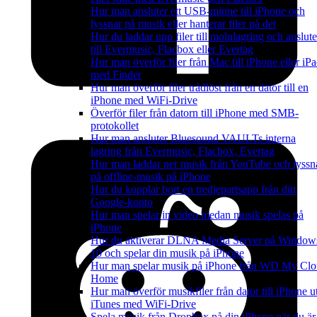
Hur man ansluter ett USB-minne till iPhone och
lyssnar på musik eller hanterar filer på det
Hur du laddar upp filer till molnlagring och anslute
till Evermusic, Flacbox eller Evertag
Hur man överför filer från Mac till iPhone eller iP
med Finder
Hur man överför filer trådlöst från en dator till en
iPhone med WiFi-Drive
Överför filer från datorn till iPhone med SMB-
protokollet
Hur man ansluter Bluesound VAULTs interna
lagring från Evermusic, Flacbox, Evertag
Hur man laddar ner musik från YouTube och lyssn
på offline-musik på iPhone
Hur du kopplar bort en tredjepartsapp från ditt
Google-konto
Hur man spelar in video medan musik spelas på
iPhone
Hur du aktiverar DLNA Media Server på Window
10 och spelar din musik på iPhone
Hur man spelar musik på iPhone från WD My Cl
Home
Hur man överför musikfiler från dator till iPhone u
iTunes med WiFi-Drive
Spela musik från Dropbox på din iPhone när du är