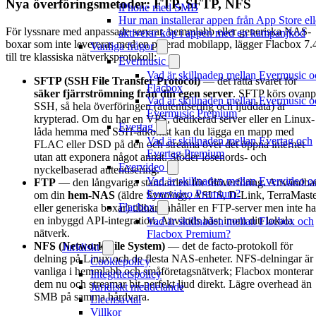
Nya överföringsmetoder: FTP, SFTP, NFS
iPhone med SMB
Hur man installerar appen från App Store ell
För lyssnare med anpassade servrar, hemmlabb eller generiska NAS-
aktiverar köp i appen med en kampanjkod
boxar som inte levereras med en polerad mobilapp, lägger Flacbox 7.
Vanliga frågor
till tre klassiska nätverksprotokoll:
Evermusic
Vad är skillnaden mellan Evermusic o
SFTP (SSH File Transfer Protocol)
— det rätta svaret för
Flacbox
säker fjärrströmning från din egen server
. SFTP körs ovan
Vad är skillnaden mellan Evermusic o
SSH, så hela överföringen (autentisering och ljuddata) är
Evermusic Premium
krypterad. Om du har en VPS, dedikerad server eller en Linux-
Evertag
låda hemma med SSH-åtkomst kan du lägga en mapp med
Vad är skillnaden mellan Evertag och
FLAC eller DSD på den och streama över det öppna internet
Evertag Premium
utan att exponera något annat. Stöder lösenords- och
Evervideo
nyckelbaserad autentisering.
Vad är skillnaden mellan Evervideo o
FTP
— den långvariga standarden för filöverföring. Användba
Evervideo Premium?
om din
hem-NAS
(äldre Synology, ASUS, D-Link, TerraMast
Flacbox
eller generiska boxar) tillhandahåller en FTP-server men inte ha
en inbyggd API-integration. Används bäst inom ditt lokala
Vad är skillnaden mellan Flacbox och
nätverk.
Flacbox Premium?
NFS (Network File System)
— det de facto-protokoll för
Juridiskt
delning på Linux och de flesta NAS-enheter. NFS-delningar är
Cookiepolicy
vanliga i hemmlabb och småföretagsnätverk; Flacbox monterar
Integritetspolicy
dem nu och streamar bit-perfekt ljud direkt. Lägre overhead än
Juridiskt meddelande
SMB på samma hårdvara.
Licensavtal
Villkor