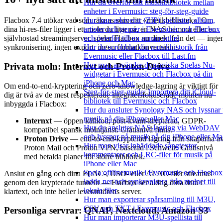
Hur du överför ditt musikbibliotek mellan
enheter i Evermusic: steg-för-steg-guide
Hur man arkiverar (ZIP) spellistor, album,
Flacbox 7.4 utökar vad som räknas som ditt «musikbibliotek». Om
artister och genrer i Evermusic och Flacbox
dina hi-res-filer ligger i ett moln du litar på, en NAS hemma eller en
och överför till en annan enhet
självhostad streamingserver, spelar Flacbox nu direkt från det — inge
Hur du scrobblar din musikhistorik från
synkronisering, ingen export, ingen formatkonvertering.
Evermusic eller Flacbox till Last.fm
Hur man använder dynamiska Spelas Nu-
Privata moln: Internxt och Proton Drive
widgetar i Evermusic och Flacbox på din
iPhone och Mac
Om end-to-end-kryptering och zero-knowledge-lagring är viktigt för
Steg-för-steg-guide: Importera ditt iCloud-
dig är två av de mest respekterade integritetsfokuserade molnen nu
bibliotek till Evermusic och Flacbox
inbyggda i Flacbox:
Hur du ansluter Synology NAS och lyssnar
musik på din iPhone eller Mac
Internxt
— öppen källkod, post-kvant-krypterad, GDPR-
Hur du ansluter NAS-lagring via WebDAV
kompatibel spansk molntjänst. Gratisnivå finns.
och lyssnar på musik på din iPhone eller Ma
Proton Drive
— end-to-end-krypterad lagring från skaparna a
Hur man visar inbäddade sångtexter,
Proton Mail och Proton VPN, baserad i Schweiz. Gratisnivå
kommentarer och LRC-filer för musik på
med betalda planer för större bibliotek.
iPhone eller Mac
Spela offlinemusik i Evermusic och Flacbox
Anslut en gång och dina FLAC-, DSD- eller ALAC-filer streamas
ladda ner och synkronisera från molnet till
genom den krypterade tunneln — Flacbox ser aldrig dina data i
lokala filer
klartext, och inte heller leverantörens server.
Hur man exporterar spårsamling till M3U,
CSV och TXT i Evermusic och Flacbox
Personliga servrar: QNAP, Nextcloud, Amazon S3
Hur man importerar M3U-spellista till