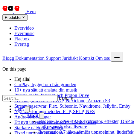
Hem
Produkter
Evervideo
Evermusic
Flacbox
Evertag
Blogg
Dokumentation
Support
Juridiskt
Kontakt
Om oss
On this page
Hej alla!
CarPlay, byggd om från grunden
10+ nya sätt att ansluta din musik
Privata moln: Internxt och Proton Drive
CTRL K
Personliga servrar: QNAP, Nextcloud, Amazon S3
Streamingservrar: Plex, Subsonic, Navidrome, Jellyfin, Emby
Hem
Nya överföringsmetoder: FTP, SFTP, NFS
Blogg
Andra förbättringar
Flacbox 7.6: Ny BASS-ljudmotor, effekter, DSP o
Ett nytt utseende som matchar Liquid Glass
en live-musikvisualiserare
Starkare nätverksbibliotek
Evermusic 8.7: äkta sömlös uppspelning, ljudeffekt
Fixad uppspelning på vissa servrar