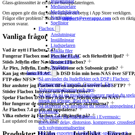
Inställningar
Glass-gränssnittet är en del av basuppdateringen.
Mediaspelare
Mediebibliotek
Om appen gör din dag bättre hjälper ett betyg i App Store verkligen.
Navigering
Frågor eller problem? Skriv till
support@everappz.com
och en rikti
Spellistor
person svarar.
Flacbox
Anslutningar
Vanliga frågor
Inställningar
Ljudspelaren
Vad är nytt i Flacbox 7.4?
Lokala filer
Fungerar Flacbox med Plex för FLAC och förlustfritt ljud?
Musikbibliotek
Navigering
Stöds Jellyfin eller Navidrome i Flacbox?
Spellistor
Är Plex, Jellyfin, Emby, Navidrome och Subsonic gratis?
Instruktioner
Kan jag streama FLAC och DSD från min hem-NAS över SFTP
Så använder du ljudeffekter och DSP i Flacbox:
FTP eller NFS?
Kompressor, Freeverb, Crossfeed, Eko,
Hur ansluter jag Flacbox till en anpassad server med SFTP?
Volymnormalisering och mer
Stöder Flacbox Internxt och Proton Drive?
Så slår du på en musikvisualiserare medan du spel
Spelar Flacbox DSD-filer från Plex, Jellyfin eller en NAS?
musik på iPhone, iPad och Mac
Hur fungerar de omdesignade CarPlay-skärmarna?
Så aktiverar och använder du sömlös uppspelning 
Är Flacbox 7.4 gratis att uppdatera?
Evermusic
Vilka enheter är Flacbox 7.4 tillgänglig på?
Så använder du ljudeffekterna i Evermusic:
Last updated on
maj 20, 2026
efterklang, delay, distorsion, kompressor, crossfeed
och volymnormalisering
Produkter
Hjälp
Juridiskt
Företag
Hur man exporterar Apple Music-spellistor och