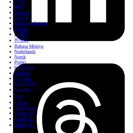
עברית
हिन्दी
Hrvatski
Magyar
Bahasa Indonesia
Italiano
日本語
한국어
Bahasa Melayu
Nederlands
Norsk
Polski
Português
Română
Русский
Slovenčina
Svenska
ไทย
Türkçe
Українська
Tiếng Việt
简体中文
繁體中文