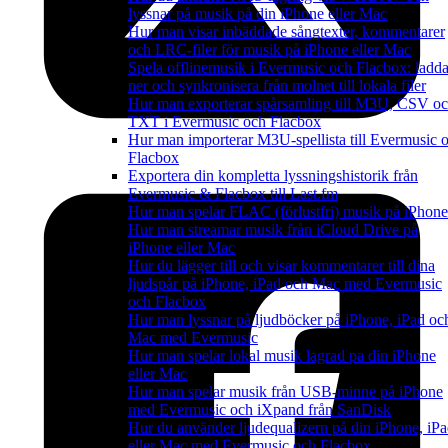
lyssnar på musik på din iPhone eller Mac
Hur man visar inbäddade sångtexter, kommentarer
och LRC-filer för musik på iPhone eller Mac
Spela offlinemusik i Evermusic och Flacbox: ladd
ner och synkronisera från molnet till lokala filer
Hur man exporterar spårsamling till M3U, CSV o
TXT i Evermusic och Flacbox
Hur man importerar M3U-spellista till Evermusic 
Flacbox
Exportera din kompletta lyssningshistorik från
Evermusic & Flacbox till Last.fm
Hur man spelar FLAC (förlustfri) musik på iPhone
Hur man streamar musik från iCloud Drive på
iPhone eller Mac
Hur du lägger till och visar kommentarer till dina
ljudspår på iPhone, iPad och Mac med Evermusic
och Flacbox
Hur man lyssnar på ljudböcker på iPhone, iPad oc
Mac med Evermusic
Hur man spelar lokal musik lagrad pa din iPhone
eller Mac
Hur man spelar musik från USB-minne på iPhone
med Evermusic och iXpand från SanDisk
Hur du använder ljudequalizern på din iPhone, iP
eller Mac med Evermusic och Flacbox