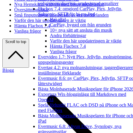
volymnormalisering, omdesignad equalizer
Nya Hemskärm-widgets med bättre uppdatering
Flacbox 7.4: omgjord CarPlay, Plex, Jellyfin,
Översättningsfixar
Subsonic, SFTP för hi-res-ljud
Små finputsningar inspirerade av era meddelanden
Hej alla!
Varför den här uppdateringen är viktig
CarPlay, byggd om från grunden
Hämta Flacbox 7.4
10+ nya sätt att ansluta din musik
Vanliga frågor
Andra förbättringar
Varför den här uppdateringen är viktig
Scroll to top
Hämta Flacbox 7.4
Vanliga frågor
Evervideo 1.7: Nytt Plex, Jellyfin, molnströmning,
uppspelningsgester
Evertag 4.2: nya molnanslutningar, taggredigerare
Blogg
inställningar förklarade
Evermusic 8.6: ny CarPlay, Plex, Jellyfin, SFTP o
låttextwidget
Bästa Molnbaserade Musikspelare för iPhone 202
Exportera Wix-blogginlägg till Markdown med
OpenAI
Spela förlustfri FLAC och DSD på iPhone och M
med Flacbox
Bästa Molnbaserade Musikspelaren för iPhone oc
iPad
Evermusic 6.8: Aliyun Drive, Synology, nya
gränssnittsstilar