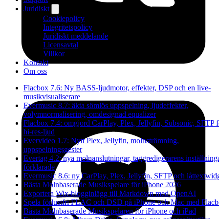
Juridiskt
Cookiepolicy
Integritetspolicy
Juridiskt meddelande
Licensavtal
Villkor
Kontakt
Om oss
Flacbox 7.6: Ny BASS-ljudmotor, effekter, DSP och en live-
musikvisualiserare
Evermusic 8.7: äkta sömlös uppspelning, ljudeffekter,
volymnormalisering, omdesignad equalizer
Flacbox 7.4: omgjord CarPlay, Plex, Jellyfin, Subsonic, SFTP f
hi-res-ljud
Evervideo 1.7: Nytt Plex, Jellyfin, molnströmning,
uppspelningsgester
Evertag 4.2: nya molnanslutningar, taggredigerarens inställning
förklarade
Evermusic 8.6: ny CarPlay, Plex, Jellyfin, SFTP och låttextwid
Bästa Molnbaserade Musikspelare för iPhone 2026
Exportera Wix-blogginlägg till Markdown med OpenAI
Spela förlustfri FLAC och DSD på iPhone och Mac med Flac
Bästa Molnbaserade Musikspelaren för iPhone och iPad