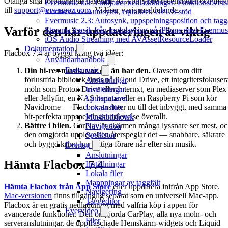
Otaliga små förbättringar baserade på App Store-recensioner och mejl
Evermusic når 3 miljoner nedladdningar: Funktionsövers
till
support@everappz.com
. Vi läser varje meddelande.
Flacbox 1.6: Autosynk, equalizer, OPUS-stöd
Evermusic 2.3: Autosynk, uppspelningsposition och tagg
Varför den här uppdateringen är viktig
Streama musik från molnlagring på iPhone med Evermus
iOS Audio Streaming med AVAssetResourceLoader
Dokumentation
Flacbox 7.4 är byggd kring två idéer:
Användarhandbok
Evermusic
Din hi-res-musik, var du än har den.
Oavsett om ditt
förlustfria bibliotek finns på iCloud Drive, ett integritetsfokuser
Anslutningar
moln som Proton Drive eller Internxt, en mediaserver som Plex
Inställningar
eller Jellyfin, en NAS hemma eller en Raspberry Pi som kör
Ljudspelaren
Navidrome — Flacbox ansluter nu till det inbyggt, med samma
Lokala filer
bit-perfekta uppspelningsupplevelse överallt.
Musikbibliotek
Bättre i bilen.
CarPlay är skärmen många lyssnare ser mest, o
Navigation
den omgjorda upplevelsen återspeglar det — snabbare, säkrare
Spellistor
och byggd kring hur riktiga förare når efter sin musik.
Evertag
Anslutningar
Hämta Flacbox 7.4
Inställningar
Lokala filer
Mappningar av taggfält
Hämta Flacbox från App Store
eller uppdatera inifrån App Store.
Navigering
Mac-versionen
finns tillgänglig separat som en universell Mac-app.
Taggeditor
Flacbox är en gratis nedladdning med valfria köp i appen för
Evervideo
avancerade funktioner. Den omgjorda CarPlay, alla nya moln- och
Filer
serveranslutningar, de uppfräschade Hemskärm-widgets och Liquid