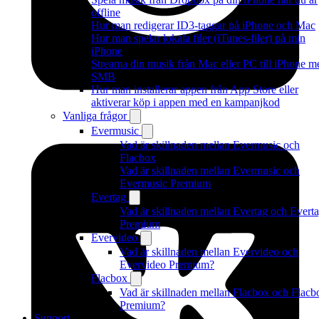
offline
Hur man redigerar ID3-taggar på iPhone och Mac
Hur man spelar lokala filer (iTunes-filer) på min
iPhone
Streama din musik från Mac eller PC till iPhone m
SMB
Hur man installerar appen från App Store eller
aktiverar köp i appen med en kampanjkod
Vanliga frågor
Evermusic
Vad är skillnaden mellan Evermusic och
Flacbox
Vad är skillnaden mellan Evermusic och
Evermusic Premium
Evertag
Vad är skillnaden mellan Evertag och Evert
Premium
Evervideo
Vad är skillnaden mellan Evervideo och
Evervideo Premium?
Flacbox
Vad är skillnaden mellan Flacbox och Flacb
Premium?
Support