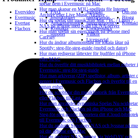
spelar dem i Evermusic på Mac
Hur man skapar en M3U-spellista för Internet
Evervideo
FAQ
Juridiskt
Om oss
Archive eller Live Music Archive
Evermusic
Instruktioner
meddelande
Blogg
Hur du spelar din musik från Mac / PC / Linux /
Evertag
Användarguide
Integritetspolicy
Kontakt
NAS på iPhone med Kodi DLNA-server
Flacbox
Kontakta
Cookiepolicy
Hur man spelar sin egen musik på iPhone med
support
Villkor
CarPlay
Licensavtal
Hur du ändrar albumomslag för lokala låtar på
Spotify: steg-för-steg-guide (mobil och dator)
Hur man redigerar låttexter för ljudfiler på iPhone
eller MAC
Hur du överför ditt musikbibliotek mellan enheter i
Evermusic: steg-för-steg-guide
Hur man arkiverar (ZIP) spellistor, album, artister 
genrer i Evermusic och Flacbox och överför till en
annan enhet
Hur du scrobblar din musikhistorik från Evermusic
eller Flacbox till Last.fm
Hur man använder dynamiska Spelas Nu-widgetar
Evermusic och Flacbox på din iPhone och Mac
Steg-för-steg-guide: Importera ditt iCloud-bibliote
till Evermusic och Flacbox
Hur du ansluter Synology NAS och lyssnar på mu
på din iPhone eller Mac
Hur du ansluter NAS-lagring via WebDAV och