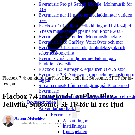
Evermusic Pro på Setapp Mobile: Molnmusik för
iOS
Evermusic når 11 miljoner nedladdningar världen
över
Flacbox når 1 miljon nedladdningar: Hi-Res-ljud
5 bästa musikspelarapparna för iPhone 2025
Evermusic reklamvideo: Molnmusikspelare
Evermusic 3.6: CarPlay, VoiceOver och mer
Evermusic 3.1: Crossfade, bibliotekssynk och
säkerhetskopiering
Evermusic når 3 miljoner nedladdningar:
Funktionsöversikt
Flacbox 1.6: Autosynk, equalizer, OPUS-stöd
Evermusic 2.3: Autosynk, uppspelningsposition o
Flacbox 7.4: omgjord CarPlay, Plex, Jellyfin, Subsonic, SFTP för hi-
taggar
res-ljud
Streama musik från molnlagring på iPhone med
Evermusic
Flacbox 7.4: omgjord CarPlay, Plex,
iOS Audio Streaming med AVAssetResourceLoad
Dokumentation
Jellyfin, Subsonic, SFTP för hi-res-ljud
Användarhandbok
Evermusic
Artem Meleshko
Anslutningar
Founder & Engineer at Everappz
Inställningar
Ljudspelaren