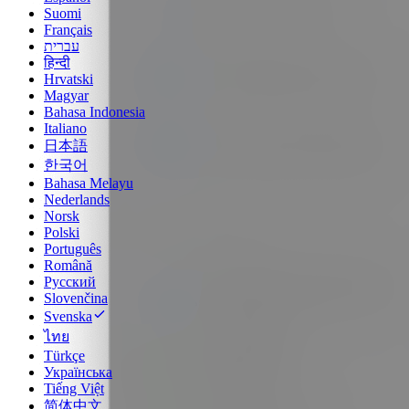
Suomi
Français
עברית
हिन्दी
Hrvatski
Magyar
Bahasa Indonesia
Italiano
日本語
한국어
Bahasa Melayu
Nederlands
Norsk
Polski
Português
Română
Русский
Slovenčina
Svenska
ไทย
Türkçe
Українська
Tiếng Việt
简体中文