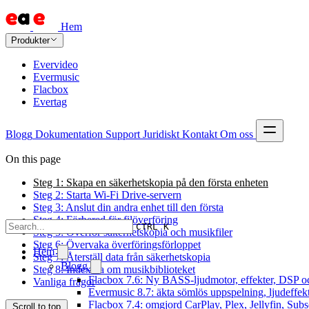
Hem
Produkter
Evervideo
Evermusic
Flacbox
Evertag
Blogg
Dokumentation
Support
Juridiskt
Kontakt
Om oss
On this page
Steg 1: Skapa en säkerhetskopia på den första enheten
Steg 2: Starta Wi-Fi Drive-servern
Steg 3: Anslut din andra enhet till den första
Steg 4: Förbered för filöverföring
CTRL K
Steg 5: Överför säkerhetskopia och musikfiler
Steg 6: Övervaka överföringsförloppet
Hem
Steg 7: Återställ data från säkerhetskopia
Blogg
Steg 8: Indexera om musikbiblioteket
Flacbox 7.6: Ny BASS-ljudmotor, effekter, DSP oc
Vanliga frågor
Evermusic 8.7: äkta sömlös uppspelning, ljudeffek
Flacbox 7.4: omgjord CarPlay, Plex, Jellyfin, Subs
Scroll to top