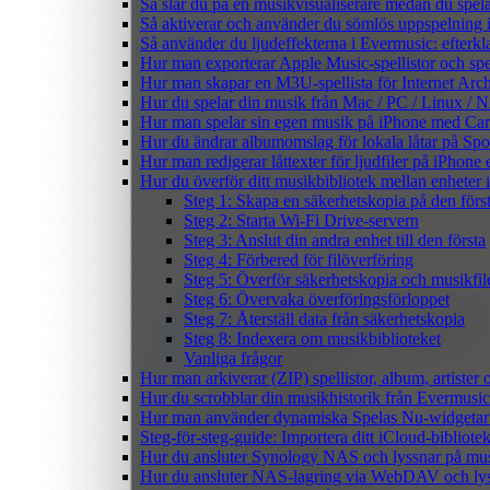
Så slår du på en musikvisualiserare medan du spe
Så aktiverar och använder du sömlös uppspelning 
Så använder du ljudeffekterna i Evermusic: efterkl
Hur man exporterar Apple Music-spellistor och sp
Hur man skapar en M3U-spellista för Internet Arch
Hur du spelar din musik från Mac / PC / Linux 
Hur man spelar sin egen musik på iPhone med Ca
Hur du ändrar albumomslag för lokala låtar på Spot
Hur man redigerar låttexter för ljudfiler på iPhon
Hur du överför ditt musikbibliotek mellan enheter 
Steg 1: Skapa en säkerhetskopia på den förs
Steg 2: Starta Wi-Fi Drive-servern
Steg 3: Anslut din andra enhet till den första
Steg 4: Förbered för filöverföring
Steg 5: Överför säkerhetskopia och musikfil
Steg 6: Övervaka överföringsförloppet
Steg 7: Återställ data från säkerhetskopia
Steg 8: Indexera om musikbiblioteket
Vanliga frågor
Hur man arkiverar (ZIP) spellistor, album, artister
Hur du scrobblar din musikhistorik från Evermusic 
Hur man använder dynamiska Spelas Nu-widgetar 
Steg-för-steg-guide: Importera ditt iCloud-bibliote
Hur du ansluter Synology NAS och lyssnar på mus
Hur du ansluter NAS-lagring via WebDAV och lyss