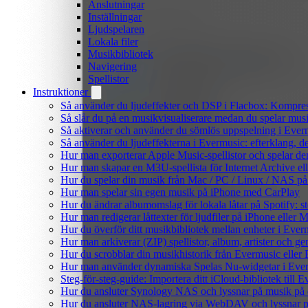
Anslutningar
Inställningar
Ljudspelaren
Lokala filer
Musikbibliotek
Navigering
Spellistor
Instruktioner
Så använder du ljudeffekter och DSP i Flacbox: Kompre
Så slår du på en musikvisualiserare medan du spelar mu
Så aktiverar och använder du sömlös uppspelning i Ever
Så använder du ljudeffekterna i Evermusic: efterklang, d
Hur man exporterar Apple Music-spellistor och spelar d
Hur man skapar en M3U-spellista för Internet Archive el
Hur du spelar din musik från Mac / PC / Linux / NAS 
Hur man spelar sin egen musik på iPhone med CarPlay
Hur du ändrar albumomslag för lokala låtar på Spotify: st
Hur man redigerar låttexter för ljudfiler på iPhone eller
Hur du överför ditt musikbibliotek mellan enheter i Everm
Hur man arkiverar (ZIP) spellistor, album, artister och g
Hur du scrobblar din musikhistorik från Evermusic eller F
Hur man använder dynamiska Spelas Nu-widgetar i Ever
Steg-för-steg-guide: Importera ditt iCloud-bibliotek till
Hur du ansluter Synology NAS och lyssnar på musik på 
Hur du ansluter NAS-lagring via WebDAV och lyssnar p