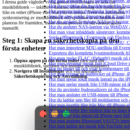
Hur man arkiverar (ZIP) spellistor, album, a
I denna guide vägleder vi dig genom överföringen av hela ditt
Hur du scrobblar din musikhistorik från Ever
musikbibliotek — inklusive databas, albumomslag och inställningar 
Hur man använder dynamiska Spelas Nu-wid
från en enhet (iPhone eller Mac) till en annan. Även om automatisk
Steg-för-steg-guide: Importera ditt iCloud-b
synkronisering av musikbibliotek och spellistor är en funktion som
Hur du ansluter Synology NAS och lyssnar 
planeras för framtiden, måste denna process för närvarande göras
Hur du ansluter NAS-lagring via WebDAV oc
manuellt.
Hur man visar inbäddade sångtexter, kommen
Spela offlinemusik i Evermusic och Flacbox: 
Steg 1: Skapa en säkerhetskopia på den
Hur man exporterar spårsamling till M3U,
första enheten
Hur man importerar M3U-spellista till Ever
Exportera din kompletta lyssningshistorik f
Hur man spelar FLAC (förlustfri) musik på 
Öppna appen på din första enhet
(den med ditt
Hur man streamar musik från iCloud Drive 
musikbibliotek, spellistor och anslutna molntjänster).
Hur du lägger till och visar kommentarer ti
Navigera till Inställningar
och välj alternativet
Hur man lyssnar på ljudböcker på iPhone,
Säkerhetskopiering och Återställning
.
Hur man spelar lokal musik lagrad pa din iP
Hur man spelar musik från USB-minne på 
Hur du använder ljudequalizern på din iPh
Hur man ansluter ett USB-minne till iPhone o
Hur du laddar upp filer till molnlagring och 
Hur man överför filer från Mac till iPhone e
Hur man överför filer trådlöst från en dator
Överför filer från datorn till iPhone med SM
Hur man ansluter Bluesound VAULTs interna
Hur man laddar ner musik från YouTube och 