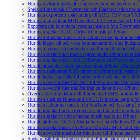
Hur man visar inbäddade sångtexter, kommentarer och LR
Spela offlinemusik i Evermusic och Flacbox: ladda ner och
Hur man exporterar spårsamling till M3U, CSV och TXT
Hur man importerar M3U-spellista till Evermusic och Fl
Exportera din kompletta lyssningshistorik från Evermusic
Hur man spelar FLAC (förlustfri) musik på iPhone
Hur man streamar musik från iCloud Drive på iPhone el
Hur du lägger till och visar kommentarer till dina ljud
Hur man lyssnar på ljudböcker på iPhone, iPad och Ma
Hur man spelar lokal musik lagrad pa din iPhone eller M
Hur man spelar musik från USB-minne på iPhone med E
Hur du använder ljudequalizern på din iPhone, iPad el
Hur man ansluter ett USB-minne till iPhone och lyssnar på
Hur du laddar upp filer till molnlagring och ansluter till
Hur man överför filer från Mac till iPhone eller iPad med
Hur man överför filer trådlöst från en dator till en iPho
Överför filer från datorn till iPhone med SMB-protokolle
Hur man ansluter Bluesound VAULTs interna lagring frå
Hur man laddar ner musik från YouTube och lyssnar på o
Hur du kopplar bort en tredjepartsapp från ditt Google-k
Hur man spelar in video medan musik spelas på iPhone
Hur du aktiverar DLNA Media Server på Windows 10 och
Hur man spelar musik på iPhone från WD My Cloud H
Hur man överför musikfiler från dator till iPhone utan 
Spela musik från Dropbox på din iPhone när du är offlin