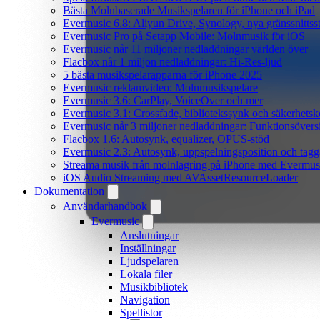
Bästa Molnbaserade Musikspelaren för iPhone och iPad
Evermusic 6.8: Aliyun Drive, Synology, nya gränssnittsst
Evermusic Pro på Setapp Mobile: Molnmusik för iOS
Evermusic når 11 miljoner nedladdningar världen över
Flacbox når 1 miljon nedladdningar: Hi-Res-ljud
5 bästa musikspelarapparna för iPhone 2025
Evermusic reklamvideo: Molnmusikspelare
Evermusic 3.6: CarPlay, VoiceOver och mer
Evermusic 3.1: Crossfade, bibliotekssynk och säkerhetsk
Evermusic når 3 miljoner nedladdningar: Funktionsövers
Flacbox 1.6: Autosynk, equalizer, OPUS-stöd
Evermusic 2.3: Autosynk, uppspelningsposition och tagg
Streama musik från molnlagring på iPhone med Evermus
iOS Audio Streaming med AVAssetResourceLoader
Dokumentation
Användarhandbok
Evermusic
Anslutningar
Inställningar
Ljudspelaren
Lokala filer
Musikbibliotek
Navigation
Spellistor