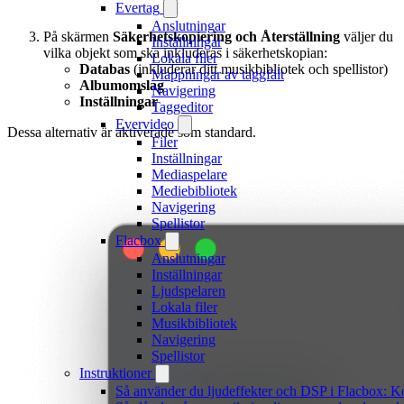
Evertag
Anslutningar
På skärmen
Säkerhetskopiering och Återställning
väljer du
Inställningar
vilka objekt som ska inkluderas i säkerhetskopian:
Lokala filer
Databas
(inkluderar ditt musikbibliotek och spellistor)
Mappningar av taggfält
Albumomslag
Navigering
Inställningar
Taggeditor
Evervideo
Dessa alternativ är aktiverade som standard.
Filer
Inställningar
Mediaspelare
Mediebibliotek
Navigering
Spellistor
Flacbox
Anslutningar
Inställningar
Ljudspelaren
Lokala filer
Musikbibliotek
Navigering
Spellistor
Instruktioner
Så använder du ljudeffekter och DSP i Flacbox: 