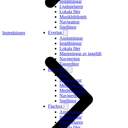
Inställningar
Ljudspelaren
Lokala filer
Musikbibliotek
Navigation
Spellistor
Evertag
Instruktioner
Anslutningar
Inställningar
Lokala filer
Mappningar av taggfält
Navigering
Taggeditor
Evervideo
Filer
Inställningar
Mediaspelare
Mediebibliotek
Navigering
Spellistor
Flacbox
Anslutningar
Inställningar
Ljudspelaren
Lokala filer