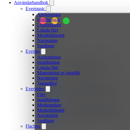
Användarhandbok
Evermusic
Anslutningar
Inställningar
Ljudspelaren
Lokala filer
Musikbibliotek
Navigation
Spellistor
Evertag
Anslutningar
Inställningar
Lokala filer
Mappningar av taggfält
Navigering
Taggeditor
Evervideo
Filer
Inställningar
Mediaspelare
Mediebibliotek
Navigering
Spellistor
Flacbox