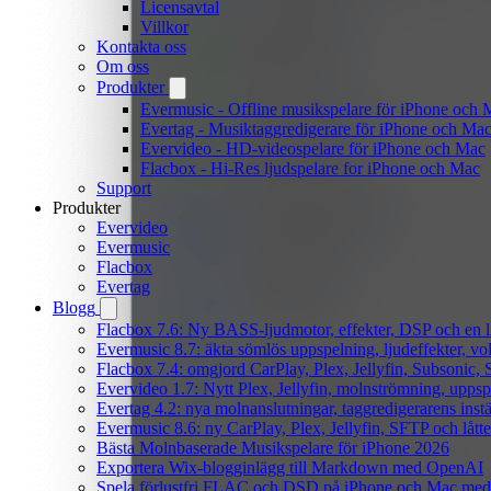
Licensavtal
Villkor
Kontakta oss
Om oss
Produkter
Evermusic - Offline musikspelare för iPhone och 
Evertag - Musiktaggredigerare för iPhone och Ma
Evervideo - HD-videospelare för iPhone och Mac
Flacbox - Hi-Res ljudspelare for iPhone och Mac
Support
Produkter
Evervideo
Evermusic
Flacbox
Evertag
Blogg
Flacbox 7.6: Ny BASS-ljudmotor, effekter, DSP och en l
Evermusic 8.7: äkta sömlös uppspelning, ljudeffekter, v
Flacbox 7.4: omgjord CarPlay, Plex, Jellyfin, Subsonic, S
Evervideo 1.7: Nytt Plex, Jellyfin, molnströmning, uppsp
Evertag 4.2: nya molnanslutningar, taggredigerarens instä
Evermusic 8.6: ny CarPlay, Plex, Jellyfin, SFTP och lått
Bästa Molnbaserade Musikspelare för iPhone 2026
Exportera Wix-blogginlägg till Markdown med OpenAI
Spela förlustfri FLAC och DSD på iPhone och Mac med