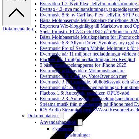
Evervideo 1.7: Nytt Plex, Jellyfin, molnströmning
Evertag 4.2: nya molnanslutningar, taggredigeraren
Evermusic 8.6: ny CarPlay, Plex, Jellyfin, SFTP oc
Bästa Molnbaserade Musikspelare för iPhone 202
Exportera Wix-blogginlägg till Markdown med O
Dokumentation
Spela förlustfri FLAC och DSD på iPhone och M
Bästa Molnbaserade Musikspelaren för iPhone och
Evermusic 6.8: Aliyun Drive, Synology, nya gränssn
Evermusic Pro på Setapp Mobile: Molnmusik för 
Evermusic når 11 miljoner nedladdningar världen 
Flacbox når 1 miljon nedladdningar: Hi-Res-ljud
5 bästa musikspelarapparna för iPhone 2025
Evermusic reklamvideo: Molnmusikspelare
Evermusic 3.6: CarPlay, VoiceOver och mer
Evermusic 3.1: Crossfade, bibliotekssynk och säke
Evermusic når 3 miljoner nedladdningar: Funktion
Flacbox 1.6: Autosynk, equalizer, OPUS-stöd
Evermusic 2.3: Autosynk, uppspelningsposition oc
Streama musik från molnlagring på iPhone med E
iOS Audio Streaming med AVAssetResourceLoad
Dokumentation
Användarhandbok
Evermusic
Anslutningar