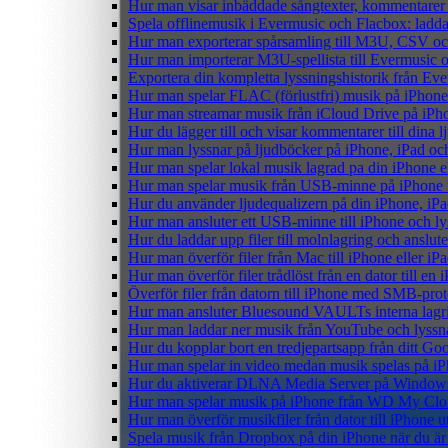
Hur man visar inbäddade sångtexter, kommentarer 
Spela offlinemusik i Evermusic och Flacbox: ladda n
Hur man exporterar spårsamling till M3U, CSV o
Hur man importerar M3U-spellista till Evermusic 
Exportera din kompletta lyssningshistorik från Eve
Hur man spelar FLAC (förlustfri) musik på iPhone
Hur man streamar musik från iCloud Drive på iPh
Hur du lägger till och visar kommentarer till din
Hur man lyssnar på ljudböcker på iPhone, iPad 
Hur man spelar lokal musik lagrad pa din iPhone e
Hur man spelar musik från USB-minne på iPhone
Hur du använder ljudequalizern på din iPhone, i
Hur man ansluter ett USB-minne till iPhone och lyss
Hur du laddar upp filer till molnlagring och anslute
Hur man överför filer från Mac till iPhone eller i
Hur man överför filer trådlöst från en dator till e
Överför filer från datorn till iPhone med SMB-prot
Hur man ansluter Bluesound VAULTs interna lagri
Hur man laddar ner musik från YouTube och lyssna
Hur du kopplar bort en tredjepartsapp från ditt Go
Hur man spelar in video medan musik spelas på i
Hur du aktiverar DLNA Media Server på Windows 
Hur man spelar musik på iPhone från WD My Cl
Hur man överför musikfiler från dator till iPhone
Spela musik från Dropbox på din iPhone när du är 