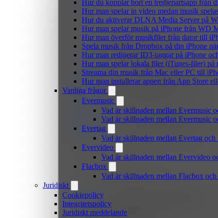
Hur du kopplar bort en tredjepartsapp från 
Hur man spelar in video medan musik spela
Hur du aktiverar DLNA Media Server på Wi
Hur man spelar musik på iPhone från WD
Hur man överför musikfiler från dator till 
Spela musik från Dropbox på din iPhone när 
Hur man redigerar ID3-taggar på iPhone o
Hur man spelar lokala filer (iTunes-filer) p
Streama din musik från Mac eller PC till 
Hur man installerar appen från App Store el
Vanliga frågor
Evermusic
Vad är skillnaden mellan Evermusic 
Vad är skillnaden mellan Evermusic
Evertag
Vad är skillnaden mellan Evertag oc
Evervideo
Vad är skillnaden mellan Evervideo 
Flacbox
Vad är skillnaden mellan Flacbox oc
Juridiskt
Cookiepolicy
Integritetspolicy
Juridiskt meddelande