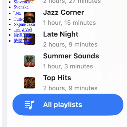
Slovenčina
Svenska
ไทย
Türkçe
Українська
Tiếng Việt
简体中文
繁體中文