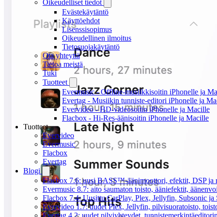
Oikeudelliset tiedot
Evästekäytäntö
Käyttöehdot
Lisenssisopimus
Oikeudellinen ilmoitus
Tietosuojakäytäntö
Ota yhteyttä
Tietoa meistä
Tuki
Tuotteet
Evermusic - Offline-musiikkisoitin iPhonelle ja Ma
Evertag - Musiikin tunniste-editori iPhonelle ja Ma
Evervideo - HD-videosoitin iPhonelle ja Macille
Flacbox - Hi-Res-äänisoitin iPhonelle ja Macille
Tuotteet
Evervideo
Evermusic
Flacbox
Evertag
Blogi
Flacbox 7.6: uusi BASS™-äänimoottori, efektit, DSP ja re
Evermusic 8.7: aito saumaton toisto, ääniefektit, äänenv
Flacbox 7.4: Uusittu CarPlay, Plex, Jellyfin, Subsonic j
Evervideo 1.7: uudet Plex, Jellyfin, pilvisuoratoisto, toist
Evertag 4.2: uudet pilviyhteydet, tunnistemerkintäeditorin 