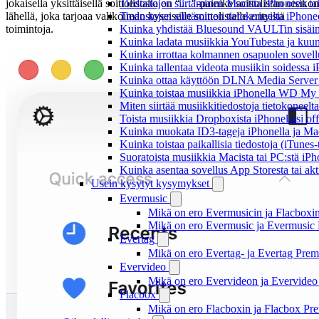
jokaisella yksittäisellä soittolistalla on “…"-painike soittolistan otsikon
Tiedostojen siirtäminen Macista iPhoneen tai
lähellä, joka tarjoaa valikoiman kyseiselle soittolistalle erityisiä
Tiedostojen siirtäminen tietokoneelta iPhon
toimintoja.
Kuinka yhdistää Bluesound VAULTin sisäinen
Kuinka ladata musiikkia YouTubesta ja kuunn
Kuinka irrottaa kolmannen osapuolen sovellu
Kuinka tallentaa videota musiikin soidessa i
Kuinka ottaa käyttöön DLNA Media Server W
Kuinka toistaa musiikkia iPhonella WD M
Miten siirtää musiikkitiedostoja tietokonee
Toista musiikkia Dropboxista iPhonellasi offl
Kuinka muokata ID3-tageja iPhonella ja Mac
Kuinka toistaa paikallisia tiedostoja (iTunes
Suoratoista musiikkia Macista tai PC:stä i
Kuinka asentaa sovellus App Storesta tai akt
Usein kysytyt kysymykset
Evermusic
Mikä on ero Evermusicin ja Flacboxin 
Mikä on ero Evermusic ja Evermusic 
Evertag
Mikä on ero Evertag- ja Evertag Premi
Evervideo
Mikä on ero Evervideon ja Evervideo 
Flacbox
Mikä on ero Flacboxin ja Flacbox Pre