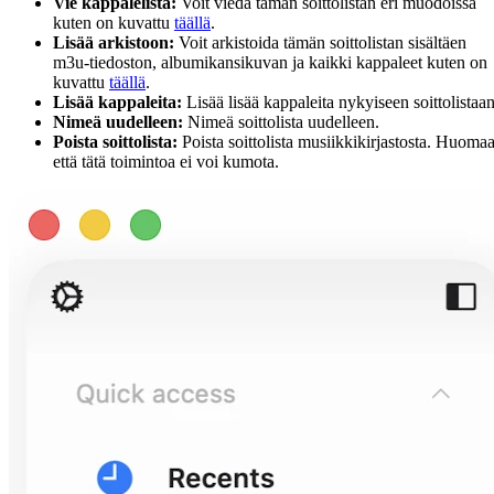
Vie kappalelista:
Voit viedä tämän soittolistan eri muodoissa
kuten on kuvattu
täällä
.
Lisää arkistoon:
Voit arkistoida tämän soittolistan sisältäen
m3u-tiedoston, albumikansikuvan ja kaikki kappaleet kuten on
kuvattu
täällä
.
Lisää kappaleita:
Lisää lisää kappaleita nykyiseen soittolistaan
Nimeä uudelleen:
Nimeä soittolista uudelleen.
Poista soittolista:
Poista soittolista musiikkikirjastosta. Huomaa
että tätä toimintoa ei voi kumota.