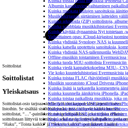
Kuinka toistaa omaa musiikkia iPhonella Ca
Albumin kansikuvien vaihtaminen paikallisille
Kuinka muokata laulujen sanoituksia äänitie
Musiikkikirjaston siirtäminen laitteiden väli
Kuinka arkistoida (ZIP) soittolistoja, albumei
Kuinka scrobblata musiikkihistoriasi Evermus
Kuinka käyttää dynaamisia Nyt toistetaan -w
Vaiheittainen opas: iCloud-kirjastosi tuomi
Kuinka yhdistää Synology NAS ja kuunnella 
Kuinka katsella upotettuja sanoituksia, komm
Kuinka yhdistää NAS-tallennustila WebDAV:n
Offline-musiikin toistaminen Evermusicissa ja
Kuinka tuoda M3U-soittolista Evermusiciin 
Soittolistat
Kuinka viedä kappalekokoelma M3U-, CSV-
Vie koko kuunteluhistoriasi Evermusicista ja
Soittolistat
Kuinka toistaa FLAC (häviötöntä) musiikkia
Musiikin suoratoisto iCloud Drivesta iPhonel
Kuinka lisätä ja tarkastella kommentteja ään
Yleiskatsaus
Kuinka kuunnella äänikirjoja iPhonella, iPad
Kuinka toistaa paikallista musiikkia, joka on 
Soittolistat-osio tarjoaa sinulle työkalut kappaleiden järjestämiseen
Musiikin toistaminen USB-muistitikulta iPh
listoihin. Se sisältää sisältönäkymän, jossa näkyvät kaikki luomasi
Kuinka käyttää äänitaajuuskorjainta iPhoness
soittolistat, “…"-painikkeen navigointipalkissa, joka tarjoaa erilaisia
Kuinka yhdistää USB-muistitikku iPhoneen ja 
soittolistaan liittyviä toimintoja, sekä navigointityökalupalkin, jossa on
Kuinka ladata tiedostoja pilvitallennustilaa
“Haku”, “Toista kaikki” ja “Sekoita kaikki” -painikkeet. Lisäksi
Tiedostojen siirtäminen langattomasti tieto