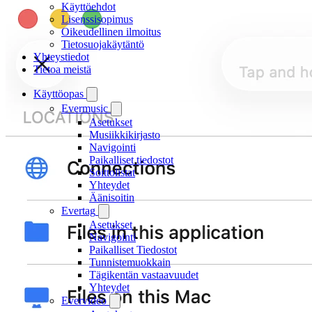
Käyttöehdot
Lisenssisopimus
Oikeudellinen ilmoitus
Tietosuojakäytäntö
Yhteystiedot
Tietoa meistä
Käyttöopas
Evermusic
Asetukset
Musiikkikirjasto
Navigointi
Paikalliset tiedostot
Soittolistat
Yhteydet
Äänisoitin
Evertag
Asetukset
Navigointi
Paikalliset Tiedostot
Tunnistemuokkain
Tägikentän vastaavuudet
Yhteydet
Evervideo