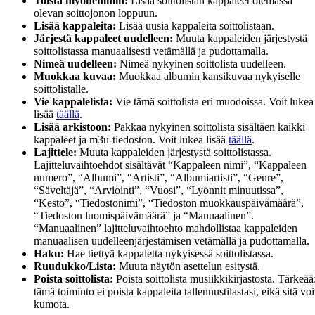
Toista myöhemmin:
Lisää soittolistan kappaleet olemassa
olevan soittojonon loppuun.
Lisää kappaleita:
Lisää uusia kappaleita soittolistaan.
Järjestä kappaleet uudelleen:
Muuta kappaleiden järjestystä
soittolistassa manuaalisesti vetämällä ja pudottamalla.
Nimeä uudelleen:
Nimeä nykyinen soittolista uudelleen.
Muokkaa kuvaa:
Muokkaa albumin kansikuvaa nykyiselle
soittolistalle.
Vie kappalelista:
Vie tämä soittolista eri muodoissa. Voit lukea
lisää
täällä
.
Lisää arkistoon:
Pakkaa nykyinen soittolista sisältäen kaikki
kappaleet ja m3u-tiedoston. Voit lukea lisää
täällä
.
Lajittele:
Muuta kappaleiden järjestystä soittolistassa.
Lajitteluvaihtoehdot sisältävät “Kappaleen nimi”, “Kappaleen
numero”, “Albumi”, “Artisti”, “Albumiartisti”, “Genre”,
“Säveltäjä”, “Arviointi”, “Vuosi”, “Lyönnit minuutissa”,
“Kesto”, “Tiedostonimi”, “Tiedoston muokkauspäivämäärä”,
“Tiedoston luomispäivämäärä” ja “Manuaalinen”.
“Manuaalinen” lajitteluvaihtoehto mahdollistaa kappaleiden
manuaalisen uudelleenjärjestämisen vetämällä ja pudottamalla.
Haku:
Hae tiettyä kappaletta nykyisessä soittolistassa.
Ruudukko/Lista:
Muuta näytön asettelun esitystä.
Poista soittolista:
Poista soittolista musiikkikirjastosta. Tärkeää
tämä toiminto ei poista kappaleita tallennustilastasi, eikä sitä voi
kumota.