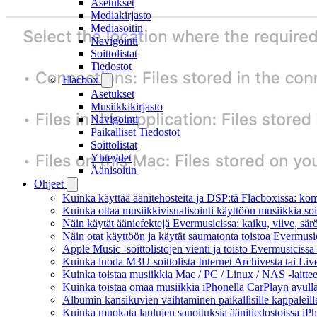
Asetukset
Mediakirjasto
Mediasoitin
Navigointi
Soittolistat
Tiedostot
Flacbox
Asetukset
Musiikkikirjasto
Navigointi
Paikalliset Tiedostot
Soittolistat
Yhteydet
Äänisoitin
Ohjeet
Kuinka käyttää äänitehosteita ja DSP:tä Flacboxissa: kom
Kuinka ottaa musiikkivisualisointi käyttöön musiikkia soit
Näin käytät ääniefektejä Evermusicissa: kaiku, viive, sä
Näin otat käyttöön ja käytät saumatonta toistoa Evermusi
Apple Music -soittolistojen vienti ja toisto Evermusicissa
Kuinka luoda M3U-soittolista Internet Archivesta tai Li
Kuinka toistaa musiikkia Mac / PC / Linux / NAS -laitt
Kuinka toistaa omaa musiikkia iPhonella CarPlayn avull
Albumin kansikuvien vaihtaminen paikallisille kappaleille
Kuinka muokata laulujen sanoituksia äänitiedostoissa iP