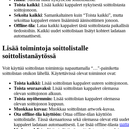
Toista kaikki
: Lisää kaikki kappaleet nykyisestä soittolistasta
soittojonoon.
Sekoita kaikki
: Samankaltainen kuin “Toista kaikki”, mutta
sekoittaa kappaleet ennen lisäämistä äänisoittimen jonoon.
Offline-tila
: Lataa kaikki kappaleet tästä soittolistasta paikallisi
tiedostoihin. Kaikki uudet soittolistaan lisätyt kohteet ladataan
automaattisesti.
Lisää toimintoja soittolistalle
soittolistanäytössä
Voit käyttää soittolistan toimintoja napauttamalla “…"-painiketta
soittolistan otsikon lähellä. Käytettävissä olevat toiminnot ovat:
Toista kaikki:
Lisää soittolistan kappaleet uuteen soittojonoon.
Toista seuraavaksi:
Lisää soittolistan kappaleet olemassa
olevan soittojonon alkuun.
Toista myöhemmin:
Lisää soittolistan kappaleet olemassa
olevan soittojonon loppuun.
Muokkaa kuvaa:
Muokkaa soittolistan artwork-kuvaa.
Ota offline-tila käyttöön:
Ottaa offline-tilan käyttöön
soittolistalle. Tässä skenaariossa sekä olemassa olevat että uude
kappaleet ladataan automaattisesti. Lue lisää offline-tilasta
täällä