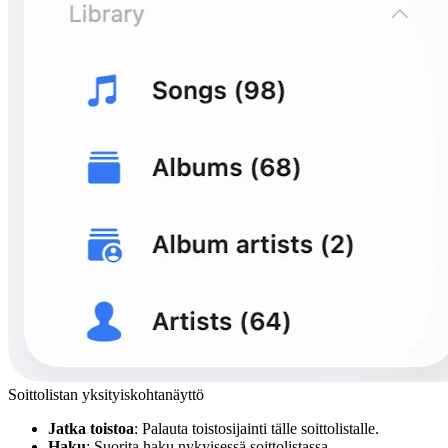
Soittolistan yksityiskohtanäyttö
Jatka toistoa
: Palauta toistosijainti tälle soittolistalle.
Haku
: Suorita haku nykyisessä soittolistassa.