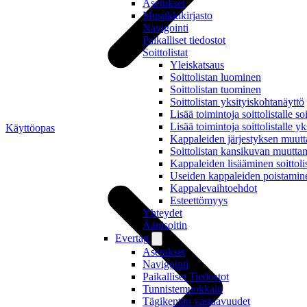
Asetukset
Musiikkikirjasto
Navigointi
Paikalliset tiedostot
Soittolistat
Yleiskatsaus
Soittolistan luominen
Soittolistan tuominen
Soittolistan yksityiskohtanäyttö
Lisää toimintoja soittolistalle so
Lisää toimintoja soittolistalle y
Käyttöopas
Kappaleiden järjestyksen muutta
Soittolistan kansikuvan muutta
Kappaleiden lisääminen soittoli
Useiden kappaleiden poistaminen
Kappalevaihtoehdot
Esteettömyys
Yhteydet
Äänisoitin
Evertag
Asetukset
Navigointi
Paikalliset Tiedostot
Tunnistemuokkain
Tägikentän vastaavuudet