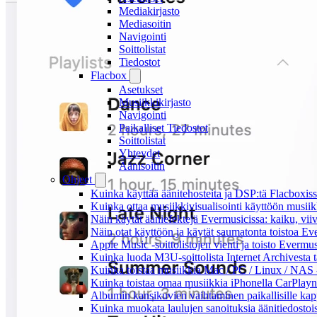
Mediakirjasto
Mediasoitin
Navigointi
Soittolistat
Tiedostot
Flacbox
Asetukset
Musiikkikirjasto
Navigointi
Paikalliset Tiedostot
Soittolistat
Yhteydet
Äänisoitin
Ohjeet
Kuinka käyttää äänitehosteita ja DSP:tä Flacboxiss
Kuinka ottaa musiikkivisualisointi käyttöön musiikki
Näin käytät ääniefektejä Evermusicissa: kaiku, vi
Näin otat käyttöön ja käytät saumatonta toistoa Ev
Apple Music -soittolistojen vienti ja toisto Evermu
Kuinka luoda M3U-soittolista Internet Archivesta 
Kuinka toistaa musiikkia Mac / PC / Linux / NAS 
Kuinka toistaa omaa musiikkia iPhonella CarPlayn
Albumin kansikuvien vaihtaminen paikallisille kappa
Kuinka muokata laulujen sanoituksia äänitiedostoi