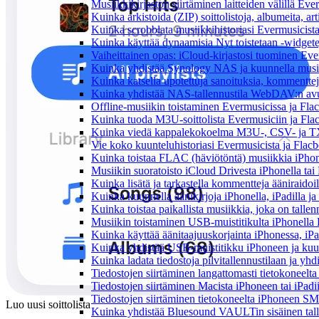
Musiikkikirjaston siirtäminen laitteiden välillä Eve
Kuinka arkistoida (ZIP) soittolistoja, albumeita, art
Kuinka scrobblata musiikkihistoriasi Evermusicista
Kuinka käyttää dynaamisia Nyt toistetaan -widgete
Vaiheittainen opas: iCloud-kirjastosi tuominen Eve
Kuinka yhdistää Synology NAS ja kuunnella musiik
Kuinka katsella upotettuja sanoituksia, kommenttej
Kuinka yhdistää NAS-tallennustila WebDAV:n avull
Offline-musiikin toistaminen Evermusicissa ja Flacb
Kuinka tuoda M3U-soittolista Evermusiciin ja Fla
Kuinka viedä kappalekokoelma M3U-, CSV- ja TX
Vie koko kuunteluhistoriasi Evermusicista ja Flacb
Kuinka toistaa FLAC (häviötöntä) musiikkia iPhon
Musiikin suoratoisto iCloud Drivesta iPhonella tai
Kuinka lisätä ja tarkastella kommentteja ääniraidoi
Kuinka kuunnella äänikirjoja iPhonella, iPadilla j
Kuinka toistaa paikallista musiikkia, joka on tallenn
Musiikin toistaminen USB-muistitikulta iPhonella
Kuinka käyttää äänitaajuuskorjainta iPhonessa, iPa
Kuinka yhdistää USB-muistitikku iPhoneen ja kuunnel
Kuinka ladata tiedostoja pilvitallennustilaan ja yh
Tiedostojen siirtäminen langattomasti tietokoneel
Tiedostojen siirtäminen Macista iPhoneen tai iPadi
Tiedostojen siirtäminen tietokoneelta iPhoneen SM
Luo uusi soittolista
Kuinka yhdistää Bluesound VAULTin sisäinen tallen