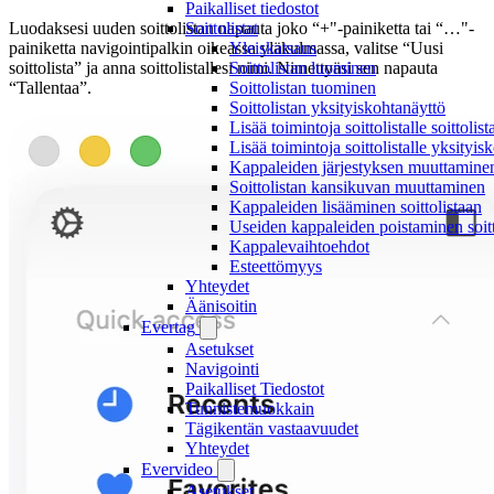
Paikalliset tiedostot
Luodaksesi uuden soittolistan napauta joko “+"-painiketta tai “…"-
Soittolistat
painiketta navigointipalkin oikeassa yläkulmassa, valitse “Uusi
Yleiskatsaus
soittolista” ja anna soittolistallesi nimi. Nimettyäsi sen napauta
Soittolistan luominen
“Tallentaa”.
Soittolistan tuominen
Soittolistan yksityiskohtanäyttö
Lisää toimintoja soittolistalle soittolis
Lisää toimintoja soittolistalle yksityi
Kappaleiden järjestyksen muuttaminen 
Soittolistan kansikuvan muuttaminen
Kappaleiden lisääminen soittolistaan
Useiden kappaleiden poistaminen soitt
Kappalevaihtoehdot
Esteettömyys
Yhteydet
Äänisoitin
Evertag
Asetukset
Navigointi
Paikalliset Tiedostot
Tunnistemuokkain
Tägikentän vastaavuudet
Yhteydet
Evervideo
Asetukset