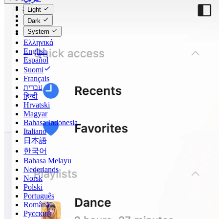
Català
Light
Čeština
Dark
Dansk
System
Deutsch
Ελληνικά
English
Español
Suomi
Français
עברית
हिन्दी
Hrvatski
Magyar
Bahasa Indonesia
Italiano
日本語
한국어
Bahasa Melayu
Nederlands
Norsk
Polski
Português
Română
Русский