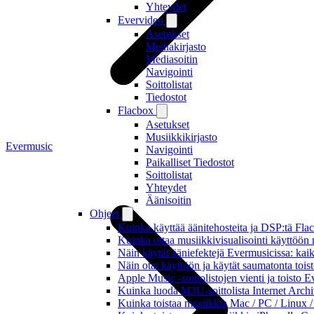
Yhteydet
Evervideo
Asetukset
Mediakirjasto
Mediasoitin
Navigointi
Soittolistat
Tiedostot
Flacbox
Asetukset
Musiikkikirjasto
Evermusic
Navigointi
Paikalliset Tiedostot
Soittolistat
Yhteydet
Äänisoitin
Ohjeet
Kuinka käyttää äänitehosteita ja DSP:tä Fla
Kuinka ottaa musiikkivisualisointi käyttöön m
Näin käytät ääniefektejä Evermusicissa: kai
Näin otat käyttöön ja käytät saumatonta tois
Apple Music -soittolistojen vienti ja toisto 
Kuinka luoda M3U-soittolista Internet Archi
Kuinka toistaa musiikkia Mac / PC / Linux 