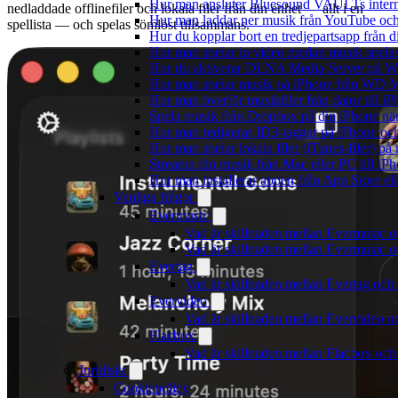
Hur man ansluter Bluesound VAULTs interna
nedladdade offlinefiler och lokala filer från din enhet — allt i en
Hur man laddar ner musik från YouTube och 
spellista — och spelas sömlöst tillsammans.
Hur du kopplar bort en tredjepartsapp från 
Hur man spelar in video medan musik spela
Hur du aktiverar DLNA Media Server på Wi
Hur man spelar musik på iPhone från WD
Hur man överför musikfiler från dator till 
Spela musik från Dropbox på din iPhone när 
Hur man redigerar ID3-taggar på iPhone o
Hur man spelar lokala filer (iTunes-filer) p
Streama din musik från Mac eller PC till 
Hur man installerar appen från App Store el
Vanliga frågor
Evermusic
Vad är skillnaden mellan Evermusic 
Vad är skillnaden mellan Evermusic
Evertag
Vad är skillnaden mellan Evertag oc
Evervideo
Vad är skillnaden mellan Evervideo 
Flacbox
Vad är skillnaden mellan Flacbox oc
Juridiskt
Cookiepolicy