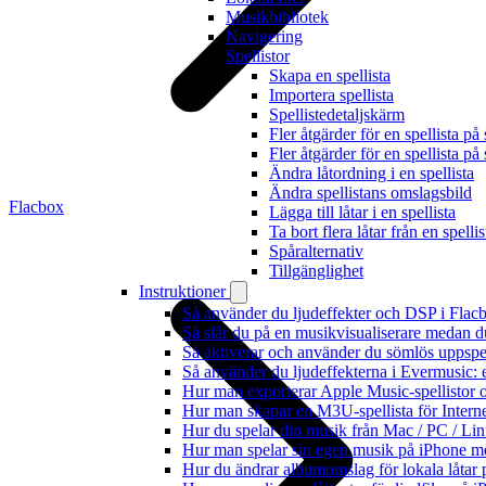
Musikbibliotek
Navigering
Spellistor
Skapa en spellista
Importera spellista
Spellistedetaljskärm
Fler åtgärder för en spellista på
Fler åtgärder för en spellista på
Ändra låtordning i en spellista
Ändra spellistans omslagsbild
Flacbox
Lägga till låtar i en spellista
Ta bort flera låtar från en spellis
Spåralternativ
Tillgänglighet
Instruktioner
Så använder du ljudeffekter och DSP i Fla
Så slår du på en musikvisualiserare medan 
Så aktiverar och använder du sömlös uppspe
Så använder du ljudeffekterna i Evermusic: 
Hur man exporterar Apple Music-spellistor 
Hur man skapar en M3U-spellista för Intern
Hur du spelar din musik från Mac / PC / 
Hur man spelar sin egen musik på iPhone m
Hur du ändrar albumomslag för lokala låtar p