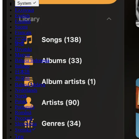
System
Deutsch
Ελληνικά
English
Español
Suomi
Français
עברית
हिन्दी
Hrvatski
Magyar
Bahasa Indonesia
Italiano
日本語
한국어
Bahasa Melayu
Nederlands
Norsk
Polski
Português
Română
Русский
Slovenčina
Svenska
ไทย