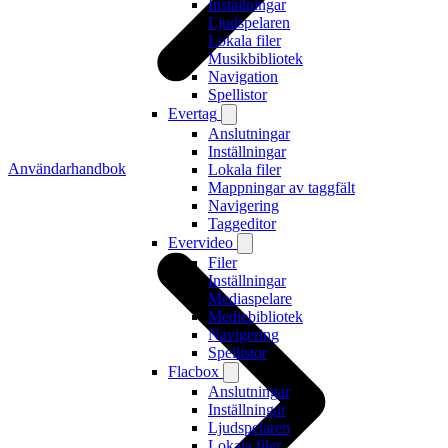
Inställningar
Ljudspelaren
Lokala filer
Musikbibliotek
Navigation
Spellistor
Evertag
Anslutningar
Inställningar
Användarhandbok
Lokala filer
Mappningar av taggfält
Navigering
Taggeditor
Evervideo
Filer
Inställningar
Mediaspelare
Mediebibliotek
Navigering
Spellistor
Flacbox
Anslutningar
Inställningar
Ljudspelaren
Lokala filer