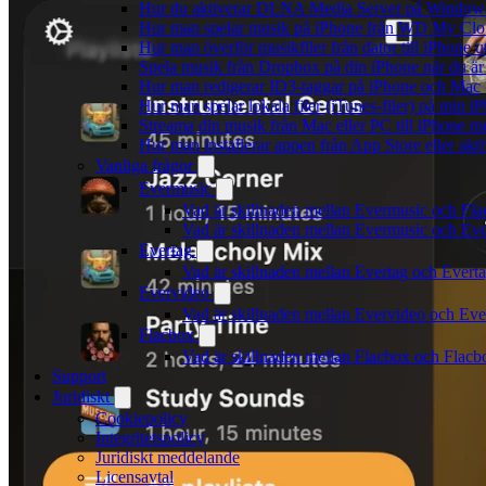
Hur du aktiverar DLNA Media Server på Windows 
Hur man spelar musik på iPhone från WD My Cl
Hur man överför musikfiler från dator till iPhone
Spela musik från Dropbox på din iPhone när du är 
Hur man redigerar ID3-taggar på iPhone och Mac
Hur man spelar lokala filer (iTunes-filer) på min i
Streama din musik från Mac eller PC till iPhone
Hur man installerar appen från App Store eller ak
Vanliga frågor
Evermusic
Vad är skillnaden mellan Evermusic och Fl
Vad är skillnaden mellan Evermusic och E
Evertag
Vad är skillnaden mellan Evertag och Ever
Evervideo
Vad är skillnaden mellan Evervideo och Ev
Flacbox
Vad är skillnaden mellan Flacbox och Flac
Support
Juridiskt
Cookiepolicy
Integritetspolicy
Juridiskt meddelande
Licensavtal