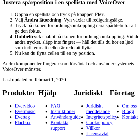
Justera spårposition i en spellista med VoiceOver
Öppna en spellista och tryck på knappen
Fler
.
Välj
Ändra låtordning
. Vyn växlar till redigeringsläge.
Tryck på ikonen för ordningsomkoppling nära spårtiteln för att
ge den fokus.
Dubbeltryck
snabbt på ikonen för ordningsomkoppling. Vid d
andra trycket, släpp inte fingret — håll det tills du hör ett ljud
som indikerar att cellen är redo att flyttas.
Nu kan du flytta cellen till en ny position.
Andra komponenter fungerar som förväntat och använder systemets
VoiceOver-mönster.
Last updated on
februari 1, 2020
Produkter
Hjälp
Juridiskt
Företag
Evervideo
FAQ
Juridiskt
Om oss
Evermusic
Instruktioner
meddelande
Blogg
Evertag
Användarguide
Integritetspolicy
Kontakt
Flacbox
Kontakta
Cookiepolicy
support
Villkor
Licensavtal