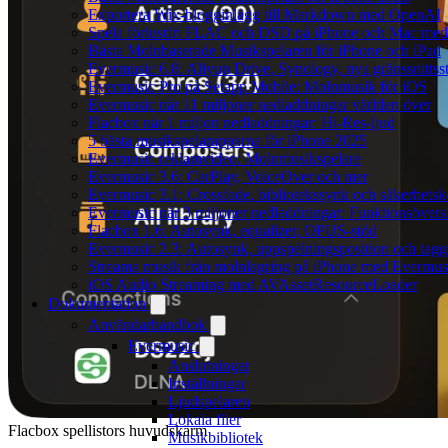
Exportera Wix-blogginlägg till Markdown med OpenAI
Spela förlustfri FLAC och DSD på iPhone och Mac med
Bästa Molnbaserade Musikspelaren för iPhone och iPad
Evermusic 6.8: Aliyun Drive, Synology, nya gränssnittsst
Evermusic Pro på Setapp Mobile: Molnmusik för iOS
Evermusic når 11 miljoner nedladdningar världen över
Flacbox når 1 miljon nedladdningar: Hi-Res-ljud
5 bästa musikspelarapparna för iPhone 2025
Evermusic reklamvideo: Molnmusikspelare
Evermusic 3.6: CarPlay, VoiceOver och mer
Evermusic 3.1: Crossfade, bibliotekssynk och säkerhetsk
Evermusic når 3 miljoner nedladdningar: Funktionsövers
Flacbox 1.6: Autosynk, equalizer, OPUS-stöd
Evermusic 2.3: Autosynk, uppspelningsposition och tagg
Streama musik från molnlagring på iPhone med Evermus
iOS Audio Streaming med AVAssetResourceLoader
Dokumentation
Användarhandbok
Evermusic
Anslutningar
Inställningar
Ljudspelaren
Lokala filer
Flacbox spellistors huvudskärm
Musikbibliotek