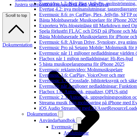
Evervideo 1.7: Nytt Plex, Jellyfin, molnströmning
Justera spårposition i en spellista med VoiceOver
Evertag 4.2: nya molnanslutningar, taggredigeraren
Evermusic 8.6: ny CarPlay, Plex, Jellyfin, SFTP oc
Scroll to top
Bästa Molnbaserade Musikspelare för iPhone 202
Exportera Wix-blogginlägg till Markdown med O
Spela förlustfri FLAC och DSD på iPhone och M
Bästa Molnbaserade Musikspelaren för iPhone och
Evermusic 6.8: Aliyun Drive, Synology, nya gränssn
Dokumentation
Evermusic Pro på Setapp Mobile: Molnmusik för 
Evermusic når 11 miljoner nedladdningar världen 
Flacbox når 1 miljon nedladdningar: Hi-Res-ljud
5 bästa musikspelarapparna för iPhone 2025
Evermusic reklamvideo: Molnmusikspelare
Evermusic 3.6: CarPlay, VoiceOver och mer
Evermusic 3.1: Crossfade, bibliotekssynk och säke
Evermusic når 3 miljoner nedladdningar: Funktion
Flacbox 1.6: Autosynk, equalizer, OPUS-stöd
Evermusic 2.3: Autosynk, uppspelningsposition oc
Streama musik från molnlagring på iPhone med E
iOS Audio Streaming med AVAssetResourceLoad
Dokumentation
Användarhandbok
Evermusic
Anslutningar