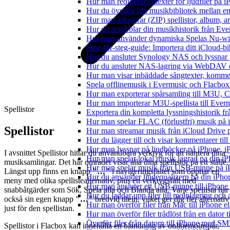
Hur man redigerar låttexter för ljudfiler på
Hur du överför ditt musikbibliotek mellan en
Hur man arkiverar (ZIP) spellistor, album, a
Hur du scrobblar din musikhistorik från Ever
Hur man använder dynamiska Spelas Nu-wid
Steg-för-steg-guide: Importera ditt iCloud-b
Hur du ansluter Synology NAS och lyssnar 
Hur du ansluter NAS-lagring via WebDAV oc
Hur man visar inbäddade sångtexter, kommen
Spela offlinemusik i Evermusic och Flacbox: 
Hur man exporterar spårsamling till M3U,
Hur man importerar M3U-spellista till Ever
Spellistor
Exportera din kompletta lyssningshistorik f
Hur man spelar FLAC (förlustfri) musik på 
Spellistor
Hur man streamar musik från iCloud Drive 
Hur du lägger till och visar kommentarer ti
Hur man lyssnar på ljudböcker på iPhone,
I avsnittet Spellistor hittar du användbara verktyg för att hantera dina
Hur man spelar lokal musik lagrad pa din iP
musiksamlingar. Det här området visar alla dina spellistor på ett ställe.
Hur man spelar musik från USB-minne på 
Längst upp finns en knapp
"…"
i navigeringsfältet som öppnar en
Hur du använder ljudequalizern på din iPh
meny med olika spellistealternativ, plus ett verktygsfält med
Hur man ansluter ett USB-minne till iPhone o
snabbåtgärder som Sök, Spela alla och Blanda alla. Varje spellista har
Hur du laddar upp filer till molnlagring och 
också sin egen knapp
"…"
bredvid titeln, vilket ger dig fler alternativ
Hur man överför filer från Mac till iPhone e
just för den spellistan.
Hur man överför filer trådlöst från en dator
Överför filer från datorn till iPhone med SM
Spellistor i Flacbox kan innehålla en blandning av onlinemolnspår,