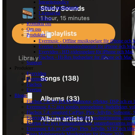
Integritetspolicy
Juridiskt meddelande
Licensavtal
Villkor
Kontakta oss
Om oss
Produkter
Evermusic - Offline musikspelare för iPhone och 
Evertag - Musiktaggredigerare för iPhone och Ma
Evervideo - HD-videospelare för iPhone och Mac
Flacbox - Hi-Res ljudspelare for iPhone och Mac
Support
Produkter
Evervideo
Evermusic
Flacbox
Evertag
Blogg
Flacbox 7.6: Ny BASS-ljudmotor, effekter, DSP och en l
Evermusic 8.7: äkta sömlös uppspelning, ljudeffekter, v
Flacbox 7.4: omgjord CarPlay, Plex, Jellyfin, Subsonic, S
Evervideo 1.7: Nytt Plex, Jellyfin, molnströmning, uppsp
Evertag 4.2: nya molnanslutningar, taggredigerarens instä
Evermusic 8.6: ny CarPlay, Plex, Jellyfin, SFTP och lått
Bästa Molnbaserade Musikspelare för iPhone 2026