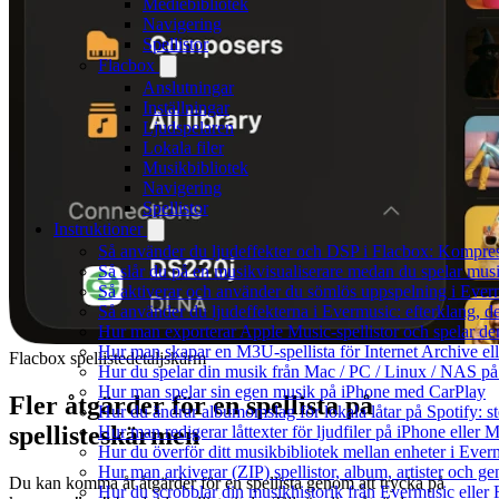
Mediebibliotek
Navigering
Spellistor
Flacbox
Anslutningar
Inställningar
Ljudspelaren
Lokala filer
Musikbibliotek
Navigering
Spellistor
Instruktioner
Så använder du ljudeffekter och DSP i Flacbox: Kompre
Så slår du på en musikvisualiserare medan du spelar mu
Så aktiverar och använder du sömlös uppspelning i Ever
Så använder du ljudeffekterna i Evermusic: efterklang, d
Hur man exporterar Apple Music-spellistor och spelar d
Hur man skapar en M3U-spellista för Internet Archive el
Flacbox spellistedetaljskärm
Hur du spelar din musik från Mac / PC / Linux / NAS 
Hur man spelar sin egen musik på iPhone med CarPlay
Fler åtgärder för en spellista på
Hur du ändrar albumomslag för lokala låtar på Spotify: st
spellisteskärmen
Hur man redigerar låttexter för ljudfiler på iPhone eller
Hur du överför ditt musikbibliotek mellan enheter i Everm
Hur man arkiverar (ZIP) spellistor, album, artister och g
Du kan komma åt åtgärder för en spellista genom att trycka på
Hur du scrobblar din musikhistorik från Evermusic eller F