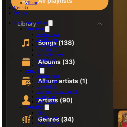
Villkor
Kontakt
Om oss
Användarhandbok
Evermusic
Anslutningar
Inställningar
Ljudspelaren
Lokala filer
Musikbibliotek
Navigation
Spellistor
Evertag
Anslutningar
Inställningar
Lokala filer
Mappningar av taggfält
Navigering
Taggeditor
Evervideo
Filer
Inställningar
Mediaspelare