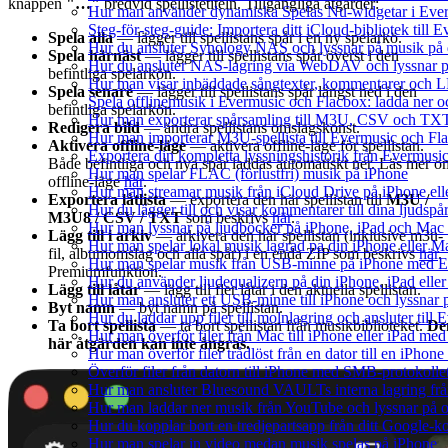
knappen
"…"
bredvid spellistetiteln. Tillgängliga åtgärder:
Hur man använder dynamiska Spelas Nu-widgetar i Ever
Steg-för-steg-guide: Importera ditt iCloud-bibliotek till
Spela alla
— lägger till spellistans spår i en ny spelarkö.
Hur du ansluter Synology NAS och lyssnar på musik på 
Spela härnäst
— lägger till spellistans spår överst i den
Hur du ansluter NAS-lagring via WebDAV och lyssnar p
befintliga spelarkön.
Hur man visar inbäddade sångtexter, kommentarer och LR
Spela senare
— lägger till spellistans spår längst ned i den
Spela offlinemusik i Evermusic och Flacbox: ladda ner och
befintliga spelarkön.
Hur man exporterar spårsamling till M3U, CSV och TXT
Redigera bild
— ändra spellistans omslagskonst.
Hur man importerar M3U-spellista till Evermusic och Fl
Aktivera offline-läge
— aktivera offline-läge för spellistan.
Exportera din kompletta lyssningshistorik från Evermusic
Både befintliga och nya spår laddas automatiskt ner. Läs mer o
Hur man spelar FLAC (förlustfri) musik på iPhone
offline-läge
här
.
Hur man streamar musik från iCloud Drive på iPhone el
Exportera låtlista
— exportera den här spellistan till
M3U /
Hur du lägger till och visar kommentarer till dina ljud
M3U8 / CSV / TXT
som beskrivs
här
.
Hur man lyssnar på ljudböcker på iPhone, iPad och Ma
Lägg till i arkiv
— arkivera den här spellistan (inklusive m3u-
Hur man spelar lokal musik lagrad pa din iPhone eller M
fil, albumomslag och alla spår) i en enda ZIP som beskrivs
här
.
Hur man spelar musik från USB-minne på iPhone med E
Premiumfunktion.
Hur du använder ljudequalizern på din iPhone, iPad el
Lägg till låtar
— lägg till fler låtar i den aktuella spellistan.
Hur man ansluter ett USB-minne till iPhone och lyssnar på
Byt namn
— byt namn på spellistan.
Hur du laddar upp filer till molnlagring och ansluter till
Ta bort spellista
— ta bort spellistan från musikbiblioteket.
De
Hur man överför filer från Mac till iPhone eller iPad med
här åtgärden kan inte ångras.
Hur man överför filer trådlöst från en dator till en iPho
Överför filer från datorn till iPhone med SMB-protokolle
Hur man ansluter Bluesound VAULTs interna lagring frå
Hur man laddar ner musik från YouTube och lyssnar på o
Hur du kopplar bort en tredjepartsapp från ditt Google-k
Hur man spelar in video medan musik spelas på iPhone