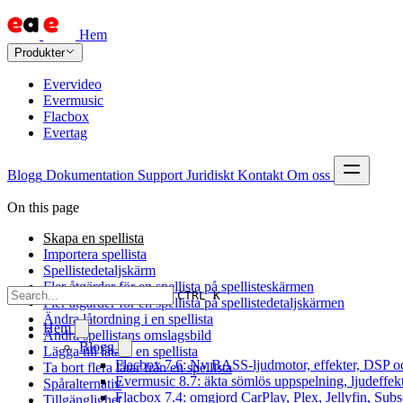
Hem
Produkter
Evervideo
Evermusic
Flacbox
Evertag
Blogg
Dokumentation
Support
Juridiskt
Kontakt
Om oss
On this page
Skapa en spellista
Importera spellista
Spellistedetaljskärm
Fler åtgärder för en spellista på spellisteskärmen
CTRL K
Fler åtgärder för en spellista på spellistedetaljskärmen
Ändra låtordning i en spellista
Hem
Ändra spellistans omslagsbild
Blogg
Lägga till låtar i en spellista
Flacbox 7.6: Ny BASS-ljudmotor, effekter, DSP oc
Ta bort flera låtar från en spellista
Evermusic 8.7: äkta sömlös uppspelning, ljudeffek
Spåralternativ
Flacbox 7.4: omgjord CarPlay, Plex, Jellyfin, Subs
Tillgänglighet