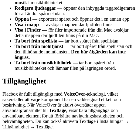
musik
i musikbiblioteket.
Redigera ljudtaggar
— öppnar den inbyggda taggredigeraren
för att ändra spårmetadata.
Öppna i
— exporterar spåret och öppnar det i en annan app.
Visa i mapp
— avslöjar mappen där ljudfilen finns.
Visa i Finder
— för filer importerade från din Mac avslöjar
detta mappen där ljudfilen finns på din Mac.
Ta bort från spellista
— tar bort spåret från spellistan.
Ta bort från molntjänst
— tar bort spåret från spellistan och
den tillhörande molntjänsten.
Den här åtgärden kan inte
ångras.
Ta bort från musikbibliotek
— tar bort spåret från
musikbiblioteket och lämnar filen på lagringen orörd.
Tillgänglighet
Flacbox är fullt tillgängligt med
VoiceOver
-teknologi, vilket
säkerställer att varje komponent har en väldesignad etikett och
beskrivning. När VoiceOver är aktivt översätter appen
användargränssnittet till
Textläge
, visar bara tillgängliga och
användbara element för att förbättra navigeringshastigheten och
bekvämligheten. Du kan också aktivera Textläge i Inställningar →
Tillgänglighet → Textläge.