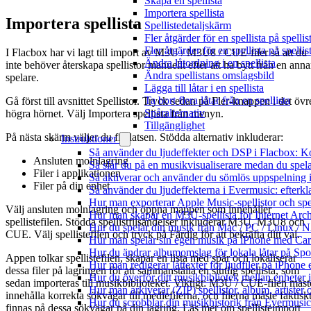
Skapa en spellista
Importera spellista
Importera spellista
Spellistedetaljskärm
Fler åtgärder för en spellista på spell
Fler åtgärder för en spellista på spelli
I Flacbox har vi lagt till import av M3U / M3U8 / CUE-filer så att du
Ändra låtordning i en spellista
inte behöver återskapa spellistor manuellt efter att ha bytt från en ann
Ändra spellistans omslagsbild
spelare.
Lägga till låtar i en spellista
Ta bort flera låtar från en spellista
Gå först till avsnittet Spellistor. Tryck sedan på Fler-knappen i det övr
Spåralternativ
högra hörnet. Välj Importera spellista från menyn.
Tillgänglighet
På nästa skärm väljer du filplatsen. Stödda alternativ inkluderar:
Instruktioner
Så använder du ljudeffekter och DSP i Flacbox: 
Ansluten molnlagring
Så slår du på en musikvisualiserare medan du spe
Filer i applikationen
Så aktiverar och använder du sömlös uppspelning 
Filer på din enhet
Så använder du ljudeffekterna i Evermusic: efterkl
Hur man exporterar Apple Music-spellistor och sp
Välj ansluten molnlagring och öppna mappen som innehåller
Hur man skapar en M3U-spellista för Internet Arch
spellistefilen. Stödda spellistfilsändelser inkluderar M3U, M3U8 och
Hur du spelar din musik från Mac / PC / Linux 
CUE. Välj spellistefilen och tryck på Färdig för att bekräfta ditt val.
Hur man spelar sin egen musik på iPhone med Ca
Hur du ändrar albumomslag för lokala låtar på Spot
Appen tolkar spellistefilen, skapar en lista med spår och lokaliserar
Hur man redigerar låttexter för ljudfiler på iPhon
dessa filer på lagringen för att sammanställa en slutlig spellista, som
Hur du överför ditt musikbibliotek mellan enheter 
sedan importeras till musikbiblioteket. Viktigt: M3U / CUE-filen måst
Hur man arkiverar (ZIP) spellistor, album, artister
innehålla korrekta sökvägar till mediefilerna, och filerna måste faktisk
Hur du scrobblar din musikhistorik från Evermusic 
finnas på dessa sökvägar på din lagring. Läs mer om spellisteimport