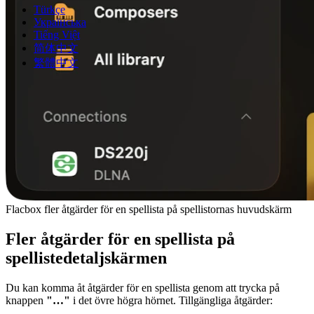
Türkçe
Українська
Tiếng Việt
简体中文
繁體中文
Flacbox fler åtgärder för en spellista på spellistornas huvudskärm
Fler åtgärder för en spellista på
spellistedetaljskärmen
Du kan komma åt åtgärder för en spellista genom att trycka på
knappen
"…"
i det övre högra hörnet. Tillgängliga åtgärder: