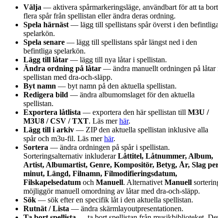
Välja
— aktivera spårmarkeringsläge, användbart för att ta bort
flera spår från spellistan eller ändra deras ordning.
Spela härnäst
— lägg till spellistans spår överst i den befintlig
spelarkön.
Spela senare
— lägg till spellistans spår längst ned i den
befintliga spelarkön.
Lägg till låtar
— lägg till nya låtar i spellistan.
Ändra ordning på låtar
— ändra manuellt ordningen på låtar 
spellistan med dra-och-släpp.
Byt namn
— byt namn på den aktuella spellistan.
Redigera bild
— ändra albumomslaget för den aktuella
spellistan.
Exportera låtlista
— exportera den här spellistan till
M3U /
M3U8 / CSV / TXT
. Läs mer
här
.
Lägg till i arkiv
— ZIP den aktuella spellistan inklusive alla
spår och m3u-fil. Läs mer
här
.
Sortera
— ändra ordningen på spår i spellistan.
Sorteringsalternativ inkluderar
Låttitel, Låtnummer, Album,
Artist, Albumartist, Genre, Kompositör, Betyg, År, Slag pe
minut, Längd, Filnamn, Filmodifieringsdatum,
Filskapelsedatum
och
Manuell
. Alternativet
Manuell
sorterin
möjliggör manuell omordning av låtar med dra-och-släpp.
Sök
— sök efter en specifik låt i den aktuella spellistan.
Rutnät / Lista
— ändra skärmlayoutpresentationen.
Ta bort spellista
— ta bort spellistan från musikbiblioteket. De