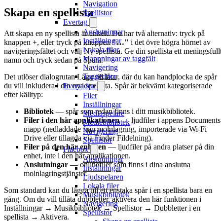
Navigation
Skapa en spellista
Spellistor
Evertag
Anslutningar
Att skapa en ny spellista är enkelt. Du har två alternativ: tryck på
Inställningar
knappen
+
, eller tryck på knappen
"…"
i det övre högra hörnet av
Lokala filer
navigeringsfältet och välj Ny spellista. Ge din spellista ett meningsfull
Mappningar av taggfält
namn och tryck sedan på Spara.
Navigering
Taggeditor
Det utlöser dialogrutan Lägg till låtar, där du kan handplocka de spår
du vill inkludera i din nya spellista. Spår är bekvämt kategoriserade
Evervideo
efter källtyp:
Filer
Inställningar
Bibliotek
— spår som redan finns i ditt musikbibliotek.
Mediaspelare
Filer i den här applikationen
— ljudfiler i appens Documents
Mediebibliotek
mapp (nedladdade från molnlagring, importerade via Wi-Fi
Navigering
Drive eller tillagda via Finder Fildelning).
Spellistor
Filer på den här enheten
— ljudfiler på andra platser på din
Flacbox
enhet, inte i den här applikationen.
Anslutningar
Anslutningar
— onlinefiler som finns i dina anslutna
Inställningar
molnlagringstjänster.
Ljudspelaren
Lokala filer
Som standard kan du lägga till ett enstaka spår i en spellista bara en
Musikbibliotek
gång. Om du vill tillåta dubbletter, aktivera den här funktionen i
Navigering
Inställningar → Musikbibliotek → Spellistor → Dubbletter i en
Spellistor
spellista → Aktivera.