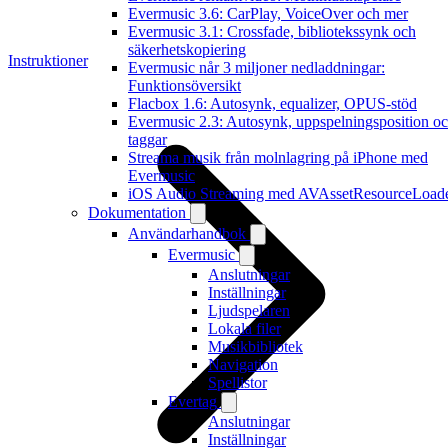
Evermusic 3.6: CarPlay, VoiceOver och mer
Evermusic 3.1: Crossfade, bibliotekssynk och
säkerhetskopiering
Instruktioner
Evermusic når 3 miljoner nedladdningar:
Funktionsöversikt
Flacbox 1.6: Autosynk, equalizer, OPUS-stöd
Evermusic 2.3: Autosynk, uppspelningsposition o
taggar
Streama musik från molnlagring på iPhone med
Evermusic
iOS Audio Streaming med AVAssetResourceLoad
Dokumentation
Användarhandbok
Evermusic
Anslutningar
Inställningar
Ljudspelaren
Lokala filer
Musikbibliotek
Navigation
Spellistor
Evertag
Anslutningar
Inställningar