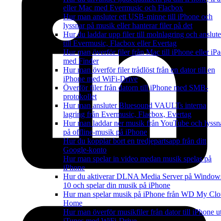
eller Mac med Evermusic och Flacbox
Hur man ansluter ett USB-minne till iPhone och
lyssnar på musik eller hanterar filer på det
Hur du laddar upp filer till molnlagring och anslute
till Evermusic, Flacbox eller Evertag
Hur man överför filer från Mac till iPhone eller iP
med Finder
Hur man överför filer trådlöst från en dator till en
iPhone med WiFi-Drive
Överför filer från datorn till iPhone med SMB-
protokollet
Hur man ansluter Bluesound VAULTs interna
lagring från Evermusic, Flacbox, Evertag
Hur man laddar ner musik från YouTube och lyssn
på offline-musik på iPhone
Hur du kopplar bort en tredjepartsapp från ditt
Google-konto
Hur man spelar in video medan musik spelas på
iPhone
Hur du aktiverar DLNA Media Server på Window
10 och spelar din musik på iPhone
Hur man spelar musik på iPhone från WD My Cl
Home
Hur man överför musikfiler från dator till iPhone u
iTunes med WiFi-Drive