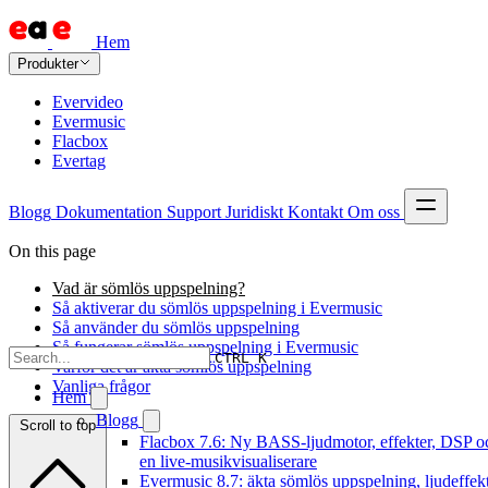
Hem
Produkter
Evervideo
Evermusic
Flacbox
Evertag
Blogg
Dokumentation
Support
Juridiskt
Kontakt
Om oss
On this page
Vad är sömlös uppspelning?
Så aktiverar du sömlös uppspelning i Evermusic
Så använder du sömlös uppspelning
Så fungerar sömlös uppspelning i Evermusic
CTRL K
Varför det är äkta sömlös uppspelning
Vanliga frågor
Hem
Blogg
Scroll to top
Flacbox 7.6: Ny BASS-ljudmotor, effekter, DSP o
en live-musikvisualiserare
Evermusic 8.7: äkta sömlös uppspelning, ljudeffekt