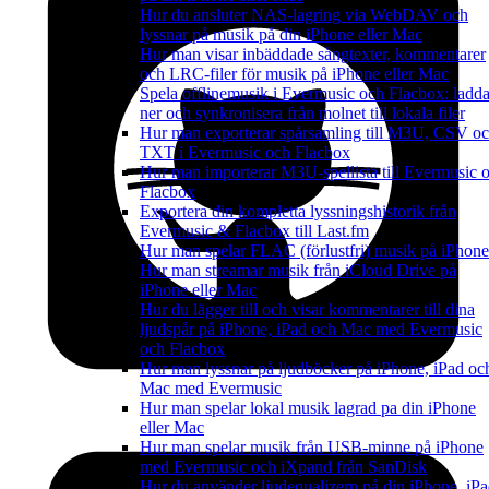
Hur du ansluter NAS-lagring via WebDAV och
lyssnar på musik på din iPhone eller Mac
Hur man visar inbäddade sångtexter, kommentarer
och LRC-filer för musik på iPhone eller Mac
Spela offlinemusik i Evermusic och Flacbox: ladd
ner och synkronisera från molnet till lokala filer
Hur man exporterar spårsamling till M3U, CSV o
TXT i Evermusic och Flacbox
Hur man importerar M3U-spellista till Evermusic 
Flacbox
Exportera din kompletta lyssningshistorik från
Evermusic & Flacbox till Last.fm
Hur man spelar FLAC (förlustfri) musik på iPhone
Hur man streamar musik från iCloud Drive på
iPhone eller Mac
Hur du lägger till och visar kommentarer till dina
ljudspår på iPhone, iPad och Mac med Evermusic
och Flacbox
Hur man lyssnar på ljudböcker på iPhone, iPad oc
Mac med Evermusic
Hur man spelar lokal musik lagrad pa din iPhone
eller Mac
Hur man spelar musik från USB-minne på iPhone
med Evermusic och iXpand från SanDisk
Hur du använder ljudequalizern på din iPhone, iP