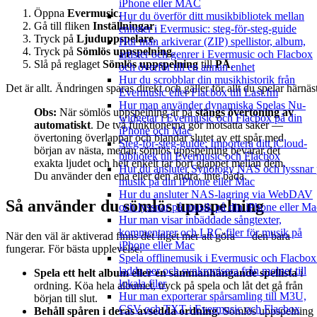
iPhone eller MAC
Öppna
Evermusic
.
Hur du överför ditt musikbibliotek mellan
Gå till fliken
Inställningar
.
enheter i Evermusic: steg-för-steg-guide
Tryck på
Ljuduppspelare
.
Hur man arkiverar (ZIP) spellistor, album,
Tryck på
Sömlös uppspelning
.
artister och genrer i Evermusic och Flacbox
Slå på reglaget
Sömlös uppspelning
till
PÅ
.
och överför till en annan enhet
Hur du scrobblar din musikhistorik från
Det är allt. Ändringen sparas direkt och gäller för allt du spelar härnäs
Evermusic eller Flacbox till Last.fm
Hur man använder dynamiska Spelas Nu-
Obs:
När sömlös uppspelning är på
stängs övertoning av
widgetar i Evermusic och Flacbox på din
automatiskt
. De två funktionerna gör motsatta saker —
iPhone och Mac
övertoning överlappar och blandar slutet av ett spår med
Steg-för-steg-guide: Importera ditt iCloud-
början av nästa, medan sömlös uppspelning bevarar det
bibliotek till Evermusic och Flacbox
exakta ljudet och helt enkelt tar bort glappet mellan dem.
Hur du ansluter Synology NAS och lyssnar
Du använder den ena eller den andra, inte båda.
musik på din iPhone eller Mac
Hur du ansluter NAS-lagring via WebDAV
Så använder du sömlös uppspelning
och lyssnar på musik på din iPhone eller Ma
Hur man visar inbäddade sångtexter,
kommentarer och LRC-filer för musik på
När den väl är aktiverad finns det inget mer att göra — den bara
iPhone eller Mac
fungerar. För bästa upplevelse:
Spela offlinemusik i Evermusic och Flacbox
ladda ner och synkronisera från molnet till
Spela ett helt album eller en sammanhängande spellista
i
lokala filer
ordning. Köa hela albumet, tryck på spela och låt det gå från
Hur man exporterar spårsamling till M3U,
början till slut.
CSV och TXT i Evermusic och Flacbox
Behåll spåren i deras avsedda ordning.
Sömlös uppspelning