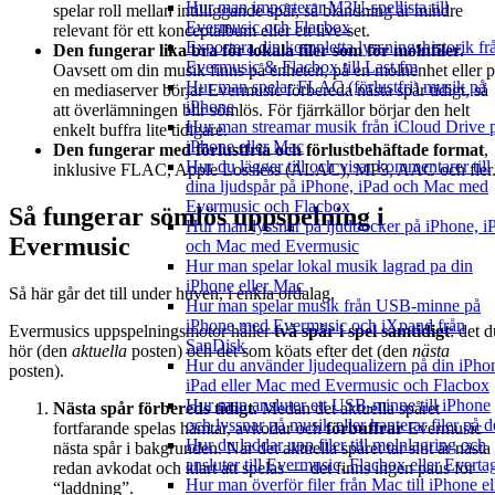
Hur man importerar M3U-spellista till
spelar roll mellan intilliggande spår, så blandning är mindre
Evermusic och Flacbox
relevant för ett konceptalbum eller ett live-set.
Exportera din kompletta lyssningshistorik fr
Den fungerar lika bra för lokala filer som för molnfiler.
Evermusic & Flacbox till Last.fm
Oavsett om din musik finns på enheten, på en molnenhet eller 
Hur man spelar FLAC (förlustfri) musik på
en mediaserver börjar Evermusic förbereda nästa spår tidigt, så
iPhone
att överlämningen blir sömlös. För fjärrkällor börjar den helt
Hur man streamar musik från iCloud Drive 
enkelt buffra lite tidigare.
iPhone eller Mac
Den fungerar med förlustfria och förlustbehäftade format
,
Hur du lägger till och visar kommentarer till
inklusive FLAC, Apple Lossless (ALAC), MP3, AAC och fler
dina ljudspår på iPhone, iPad och Mac med
Evermusic och Flacbox
Så fungerar sömlös uppspelning i
Hur man lyssnar på ljudböcker på iPhone, i
Evermusic
och Mac med Evermusic
Hur man spelar lokal musik lagrad pa din
iPhone eller Mac
Så här går det till under huven, i enkla ordalag.
Hur man spelar musik från USB-minne på
iPhone med Evermusic och iXpand från
Evermusics uppspelningsmotor håller
två spår i spel samtidigt
: det 
SanDisk
hör (den
aktuella
posten) och det som köats efter det (den
nästa
Hur du använder ljudequalizern på din iPho
posten).
iPad eller Mac med Evermusic och Flacbox
Hur man ansluter ett USB-minne till iPhone
Nästa spår förbereds tidigt.
Medan det aktuella spåret
och lyssnar på musik eller hanterar filer på d
fortfarande spelas hämtar, avkodar och
förbuffrar
Evermusic
Hur du laddar upp filer till molnlagring och
nästa spår i bakgrunden. När det aktuella spåret tar slut är nästa
ansluter till Evermusic, Flacbox eller Everta
redan avkodat och klart att spelas — det finns ingen paus för
Hur man överför filer från Mac till iPhone el
“laddning”.