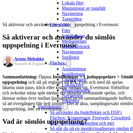
Lokala filer
Mappningar av taggfält
Navigering
Taggeditor
Så aktiverar och använder du sömlös uppspelning i Evermusic
Evervideo
Filer
Så aktiverar och använder du sömlös
Inställningar
Mediaspelare
uppspelning i Evermusic
Mediebibliotek
Navigering
Spellistor
Artem Meleshko
Flacbox
Founder & Engineer at Everappz
Anslutningar
Inställningar
Sammanfattning:
Öppna
Inställningar > Ljuduppspelare > Sömlö
Ljudspelaren
uppspelning
och slå på reglaget till
PÅ
. Från och med då spelas
Lokala filer
låtarna utan paus, klick eller knäpp mellan sig. Evermusic förbuffrar
Musikbibliotek
och avkodar nästa spår medan det aktuella fortfarande spelas, och
Navigering
lämnar sedan över mellan ljudsampel på en sammanhängande buffert,
Spellistor
så att övergången blir helt sömlös. Det är äkta, samplingsexakt sömlös
Instruktioner
uppspelning, inte en övertoning.
Så använder du ljudeffekter och DSP i
Flacbox: Kompressor, Freeverb, Crossfeed,
Vad är sömlös uppspelning?
Eko, Volymnormalisering och mer
Så slår du på en musikvisualiserare medan d