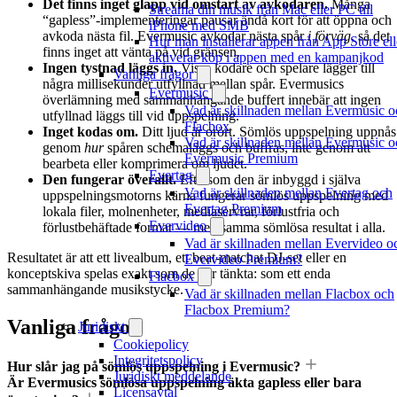
Det finns inget glapp vid omstart av avkodaren.
Många
Streama din musik från Mac eller PC till
“gapless”-implementeringar pausar ändå kort för att öppna och
iPhone med SMB
avkoda nästa fil. Evermusic avkodar nästa spår
i förväg
, så det
Hur man installerar appen från App Store ell
finns inget att vänta på vid gränsen.
aktiverar köp i appen med en kampanjkod
Ingen tystnad läggs in.
Vissa kodare och spelare lägger till
Vanliga frågor
några millisekunder utfyllnad mellan spår. Evermusics
Evermusic
överlämning med sammanhängande buffert innebär att ingen
Vad är skillnaden mellan Evermusic o
utfyllnad läggs till vid uppspelning.
Flacbox
Inget kodas om.
Ditt ljud är orört. Sömlös uppspelning uppnås
Vad är skillnaden mellan Evermusic o
genom
hur
spåren schemaläggs och buffras, inte genom att
Evermusic Premium
bearbeta eller komprimera om ljudet.
Evertag
Den fungerar överallt.
Eftersom den är inbyggd i själva
Vad är skillnaden mellan Evertag och
uppspelningsmotorns kärna fungerar sömlös uppspelning med
Evertag Premium
lokala filer, molnenheter, mediaservrar, förlustfria och
Evervideo
förlustbehäftade format — med samma sömlösa resultat i alla.
Vad är skillnaden mellan Evervideo o
Resultatet är att ett livealbum, ett beat-matchat DJ-set eller en
Evervideo Premium?
konceptskiva spelas exakt som de var tänkta: som ett enda
Flacbox
sammanhängande musikstycke.
Vad är skillnaden mellan Flacbox och
Flacbox Premium?
Vanliga frågor
Juridiskt
Cookiepolicy
Integritetspolicy
Hur slår jag på sömlös uppspelning i Evermusic?
Juridiskt meddelande
Är Evermusics sömlösa uppspelning äkta gapless eller bara
Licensavtal