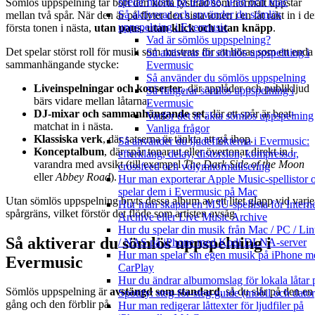
spelar musik på iPhone, iPad och Mac
Sömlös uppspelning tar bort den korta tystnad som normalt uppstår
Så aktiverar och använder du sömlös
mellan två spår. När den är på flyter den sista tonen i en låt rakt in i d
uppspelning i Evermusic
första tonen i nästa,
utan paus, utan klick och utan knäpp
.
Vad är sömlös uppspelning?
Det spelar störst roll för musik som mastrats för att höras som ett enda
Så aktiverar du sömlös uppspelning i
sammanhängande stycke:
Evermusic
Så använder du sömlös uppspelning
Liveinspelningar och konserter
, där applåder och publikljud
Så fungerar sömlös uppspelning i
bärs vidare mellan låtarna.
Evermusic
DJ-mixar och sammanhängande set
, där ett spår är beat-
Varför det är äkta sömlös uppspelning
matchat in i nästa.
Vanliga frågor
Klassiska verk
, där satserna är tänkta att gå ihop.
Så använder du ljudeffekterna i Evermusic:
Konceptalbum
, där spår tonar ut eller övertonar direkt in i
efterklang, delay, distorsion, kompressor,
varandra med avsikt (till exempel
The Dark Side of the Moon
crossfeed och volymnormalisering
eller
Abbey Road
).
Hur man exporterar Apple Music-spellistor 
spelar dem i Evermusic på Mac
Utan sömlös uppspelning bryts dessa album av ett litet glapp vid varje
Hur man skapar en M3U-spellista för Intern
spårgräns, vilket förstör det flöde som artisten avsåg.
Archive eller Live Music Archive
Hur du spelar din musik från Mac / PC / Li
Så aktiverar du sömlös uppspelning i
/ NAS på iPhone med Kodi DLNA-server
Hur man spelar sin egen musik på iPhone m
Evermusic
CarPlay
Hur du ändrar albumomslag för lokala låtar 
Sömlös uppspelning är
avstängd som standard
, så du slår på den en
Spotify: steg-för-steg-guide (mobil och dator
gång och den förblir på.
Hur man redigerar låttexter för ljudfiler på