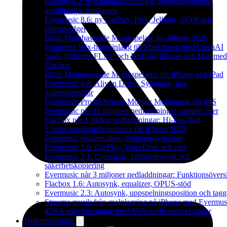
Evertag 4.2: nya molnanslutningar, taggredigerarens
inställningar förklarade
Evermusic 8.6: ny CarPlay, Plex, Jellyfin, SFTP och
låttextwidget
Bästa Molnbaserade Musikspelare för iPhone 2026
Exportera Wix-blogginlägg till Markdown med OpenAI
Spela förlustfri FLAC och DSD på iPhone och Mac med
Flacbox
Bästa Molnbaserade Musikspelaren för iPhone och iPad
Evermusic 6.8: Aliyun Drive, Synology, nya
gränssnittsstilar
Evermusic Pro på Setapp Mobile: Molnmusik för iOS
Evermusic når 11 miljoner nedladdningar världen över
Flacbox når 1 miljon nedladdningar: Hi-Res-ljud
5 bästa musikspelarapparna för iPhone 2025
Evermusic reklamvideo: Molnmusikspelare
Evermusic 3.6: CarPlay, VoiceOver och mer
Evermusic 3.1: Crossfade, bibliotekssynk och
säkerhetskopiering
Evermusic når 3 miljoner nedladdningar: Funktionsövers
Flacbox 1.6: Autosynk, equalizer, OPUS-stöd
Evermusic 2.3: Autosynk, uppspelningsposition och tagg
Streama musik från molnlagring på iPhone med Evermus
iOS Audio Streaming med AVAssetResourceLoader
Dokumentation