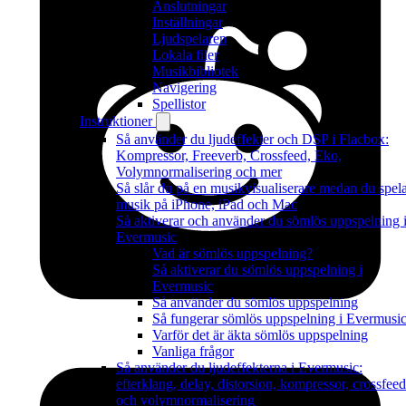
Anslutningar
Inställningar
Ljudspelaren
Lokala filer
Musikbibliotek
Navigering
Spellistor
Instruktioner
Så använder du ljudeffekter och DSP i Flacbox:
Kompressor, Freeverb, Crossfeed, Eko,
Volymnormalisering och mer
Så slår du på en musikvisualiserare medan du spel
musik på iPhone, iPad och Mac
Så aktiverar och använder du sömlös uppspelning 
Evermusic
Vad är sömlös uppspelning?
Så aktiverar du sömlös uppspelning i
Evermusic
Så använder du sömlös uppspelning
Så fungerar sömlös uppspelning i Evermusi
Varför det är äkta sömlös uppspelning
Vanliga frågor
Så använder du ljudeffekterna i Evermusic:
efterklang, delay, distorsion, kompressor, crossfeed
och volymnormalisering