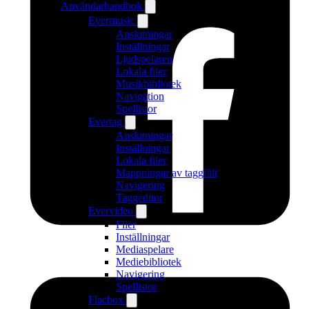
Användarhandbok
Evermusic
Anslutningar
Inställningar
Ljudspelaren
Lokala filer
Musikbibliotek
Navigation
Spellistor
Evertag
Anslutningar
Inställningar
Lokala filer
Mappningar av taggfält
Navigering
Taggeditor
Evervideo
Filer
Inställningar
Mediaspelare
Mediebibliotek
Navigering
Spellistor
Flacbox