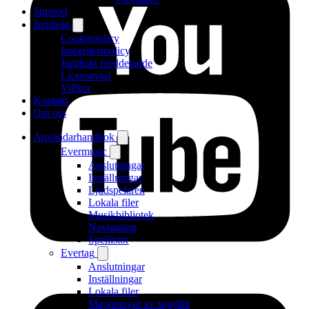
Support
Juridiskt
Cookiepolicy
Integritetspolicy
Juridiskt meddelande
Licensavtal
Villkor
Kontakt
Om oss
Användarhandbok
Evermusic
Anslutningar
Inställningar
Ljudspelaren
Lokala filer
Musikbibliotek
Navigation
Spellistor
Evertag
Anslutningar
Inställningar
Lokala filer
Mappningar av taggfält