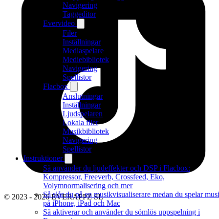
Navigering
Taggeditor
Evervideo
Filer
Inställningar
Mediaspelare
Mediebibliotek
Navigering
Spellistor
Flacbox
Anslutningar
Inställningar
Ljudspelaren
Lokala filer
Musikbibliotek
Navigering
Spellistor
Instruktioner
Så använder du ljudeffekter och DSP i Flacbox:
Kompressor, Freeverb, Crossfeed, Eko,
Volymnormalisering och mer
Så slår du på en musikvisualiserare medan du spelar mus
© 2023 - 2026 EVERAPPZ SL
på iPhone, iPad och Mac
Så aktiverar och använder du sömlös uppspelning i