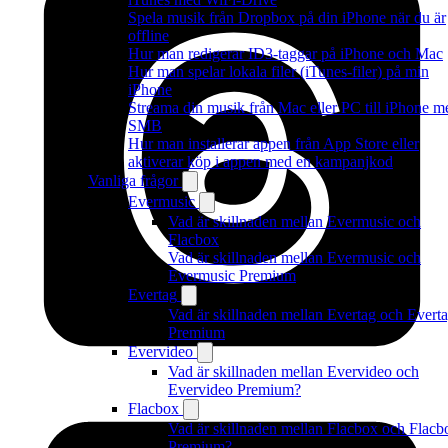
Spela musik från Dropbox på din iPhone när du är
offline
Hur man redigerar ID3-taggar på iPhone och Mac
Hur man spelar lokala filer (iTunes-filer) på min
iPhone
Streama din musik från Mac eller PC till iPhone m
SMB
Hur man installerar appen från App Store eller
aktiverar köp i appen med en kampanjkod
Vanliga frågor
Evermusic
Vad är skillnaden mellan Evermusic och
Flacbox
Vad är skillnaden mellan Evermusic och
Evermusic Premium
Evertag
Vad är skillnaden mellan Evertag och Evert
Premium
Evervideo
Vad är skillnaden mellan Evervideo och
Evervideo Premium?
Flacbox
Vad är skillnaden mellan Flacbox och Flacb
Premium?