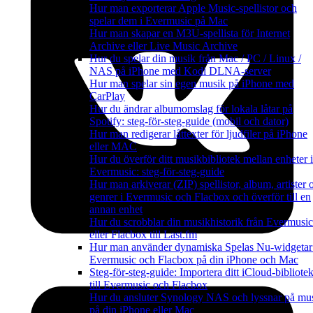
Hur man exporterar Apple Music-spellistor och
spelar dem i Evermusic på Mac
Hur man skapar en M3U-spellista för Internet
Archive eller Live Music Archive
Hur du spelar din musik från Mac / PC / Linux /
NAS på iPhone med Kodi DLNA-server
Hur man spelar sin egen musik på iPhone med
CarPlay
Hur du ändrar albumomslag för lokala låtar på
Spotify: steg-för-steg-guide (mobil och dator)
Hur man redigerar låttexter för ljudfiler på iPhone
eller MAC
Hur du överför ditt musikbibliotek mellan enheter i
Evermusic: steg-för-steg-guide
Hur man arkiverar (ZIP) spellistor, album, artister 
genrer i Evermusic och Flacbox och överför till en
annan enhet
Hur du scrobblar din musikhistorik från Evermusic
eller Flacbox till Last.fm
Hur man använder dynamiska Spelas Nu-widgetar
Evermusic och Flacbox på din iPhone och Mac
Steg-för-steg-guide: Importera ditt iCloud-bibliote
till Evermusic och Flacbox
Hur du ansluter Synology NAS och lyssnar på mu
på din iPhone eller Mac