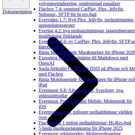
volymnormalisering, omdesignad equalizer
Flacbox 7.4: omgjord CarPlay, Plex, Jellyfin,
Dokumentation
Subsonic, SFTP för hi-res-ljud
Evervideo 1.7: Nytt Plex, Jellyfin, molnströmning,
uppspelningsgester
Evertag 4.2: nya molnanslutningar, taggredigerare
inställningar förklarade
Evermusic 8.6: ny CarPlay, Plex, Jellyfin, SFTP o
låttextwidget
Bästa Molnbaserade Musikspelare för iPhone 202
Exportera Wix-blogginlägg till Markdown med
OpenAI
Spela förlustfri FLAC och DSD på iPhone och M
med Flacbox
Bästa Molnbaserade Musikspelaren för iPhone oc
iPad
Evermusic 6.8: Aliyun Drive, Synology, nya
gränssnittsstilar
Evermusic Pro på Setapp Mobile: Molnmusik för
iOS
Evermusic når 11 miljoner nedladdningar världen
över
Flacbox når 1 miljon nedladdningar: Hi-Res-ljud
5 bästa musikspelarapparna för iPhone 2025
Evermusic reklamvideo: Molnmusikspelare