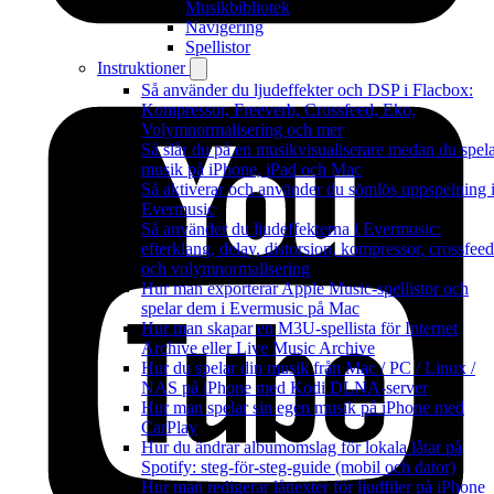
Musikbibliotek
Navigering
Spellistor
Instruktioner
Så använder du ljudeffekter och DSP i Flacbox:
Kompressor, Freeverb, Crossfeed, Eko,
Volymnormalisering och mer
Så slår du på en musikvisualiserare medan du spel
musik på iPhone, iPad och Mac
Så aktiverar och använder du sömlös uppspelning 
Evermusic
Så använder du ljudeffekterna i Evermusic:
efterklang, delay, distorsion, kompressor, crossfeed
och volymnormalisering
Hur man exporterar Apple Music-spellistor och
spelar dem i Evermusic på Mac
Hur man skapar en M3U-spellista för Internet
Archive eller Live Music Archive
Hur du spelar din musik från Mac / PC / Linux /
NAS på iPhone med Kodi DLNA-server
Hur man spelar sin egen musik på iPhone med
CarPlay
Hur du ändrar albumomslag för lokala låtar på
Spotify: steg-för-steg-guide (mobil och dator)
Hur man redigerar låttexter för ljudfiler på iPhone