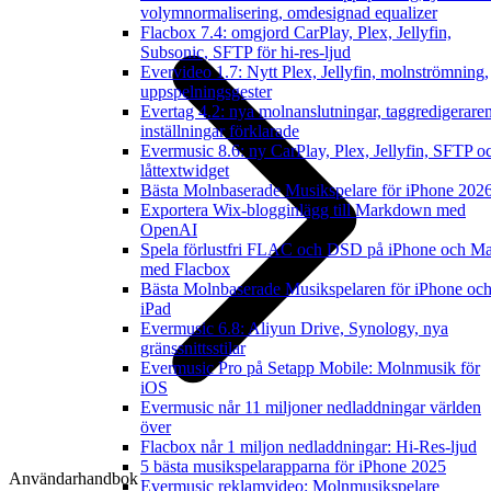
volymnormalisering, omdesignad equalizer
Flacbox 7.4: omgjord CarPlay, Plex, Jellyfin,
Subsonic, SFTP för hi-res-ljud
Evervideo 1.7: Nytt Plex, Jellyfin, molnströmning,
uppspelningsgester
Evertag 4.2: nya molnanslutningar, taggredigerare
inställningar förklarade
Evermusic 8.6: ny CarPlay, Plex, Jellyfin, SFTP o
låttextwidget
Bästa Molnbaserade Musikspelare för iPhone 202
Exportera Wix-blogginlägg till Markdown med
OpenAI
Spela förlustfri FLAC och DSD på iPhone och M
med Flacbox
Bästa Molnbaserade Musikspelaren för iPhone oc
iPad
Evermusic 6.8: Aliyun Drive, Synology, nya
gränssnittsstilar
Evermusic Pro på Setapp Mobile: Molnmusik för
iOS
Evermusic når 11 miljoner nedladdningar världen
över
Flacbox når 1 miljon nedladdningar: Hi-Res-ljud
5 bästa musikspelarapparna för iPhone 2025
Användarhandbok
Evermusic reklamvideo: Molnmusikspelare