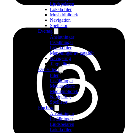
Ljudspelaren
Lokala filer
Musikbibliotek
Navigation
Spellistor
Evertag
Anslutningar
Inställningar
Lokala filer
Mappningar av taggfält
Navigering
Taggeditor
Evervideo
Filer
Inställningar
Mediaspelare
Mediebibliotek
Navigering
Spellistor
Flacbox
Anslutningar
Inställningar
Ljudspelaren
Lokala filer