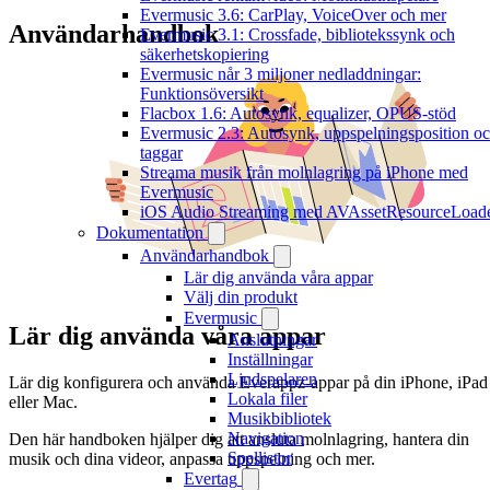
Evermusic 3.6: CarPlay, VoiceOver och mer
Användarhandbok
Evermusic 3.1: Crossfade, bibliotekssynk och
säkerhetskopiering
Evermusic når 3 miljoner nedladdningar:
Funktionsöversikt
Flacbox 1.6: Autosynk, equalizer, OPUS-stöd
Evermusic 2.3: Autosynk, uppspelningsposition o
taggar
Streama musik från molnlagring på iPhone med
Evermusic
iOS Audio Streaming med AVAssetResourceLoad
Dokumentation
Användarhandbok
Lär dig använda våra appar
Välj din produkt
Evermusic
Lär dig använda våra appar
Anslutningar
Inställningar
Ljudspelaren
Lär dig konfigurera och använda Everappz-appar på din iPhone, iPad
Lokala filer
eller Mac.
Musikbibliotek
Navigation
Den här handboken hjälper dig att ansluta molnlagring, hantera din
Spellistor
musik och dina videor, anpassa uppspelning och mer.
Evertag