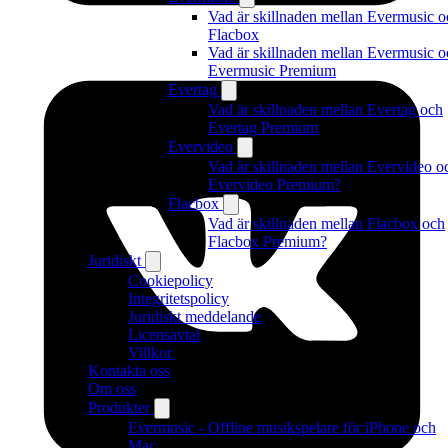
Vad är skillnaden mellan Evermusic o
Flacbox
Vad är skillnaden mellan Evermusic o
Evermusic Premium
Evertag
Vad är skillnaden mellan Evertag och
Evertag Premium
Evervideo
Vad är skillnaden mellan Evervideo o
Evervideo Premium?
Flacbox
Vad är skillnaden mellan Flacbox och
Flacbox Premium?
Juridiskt
Cookiepolicy
Integritetspolicy
Juridiskt meddelande
Licensavtal
Villkor
Kontakta oss
Om oss
Produkter
Evermusic - Offline musikspelare för iPhone och
Mac