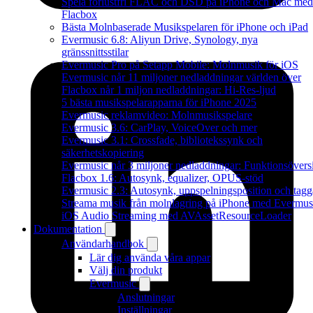
Spela förlustfri FLAC och DSD på iPhone och Mac med
Flacbox
Bästa Molnbaserade Musikspelaren för iPhone och iPad
Evermusic 6.8: Aliyun Drive, Synology, nya
gränssnittsstilar
Evermusic Pro på Setapp Mobile: Molnmusik för iOS
Evermusic når 11 miljoner nedladdningar världen över
Flacbox når 1 miljon nedladdningar: Hi-Res-ljud
5 bästa musikspelarapparna för iPhone 2025
Evermusic reklamvideo: Molnmusikspelare
Evermusic 3.6: CarPlay, VoiceOver och mer
Evermusic 3.1: Crossfade, bibliotekssynk och
säkerhetskopiering
Evermusic når 3 miljoner nedladdningar: Funktionsövers
Flacbox 1.6: Autosynk, equalizer, OPUS-stöd
Evermusic 2.3: Autosynk, uppspelningsposition och tagg
Streama musik från molnlagring på iPhone med Evermus
iOS Audio Streaming med AVAssetResourceLoader
Dokumentation
Användarhandbok
Lär dig använda våra appar
Välj din produkt
Evermusic
Anslutningar
Inställningar