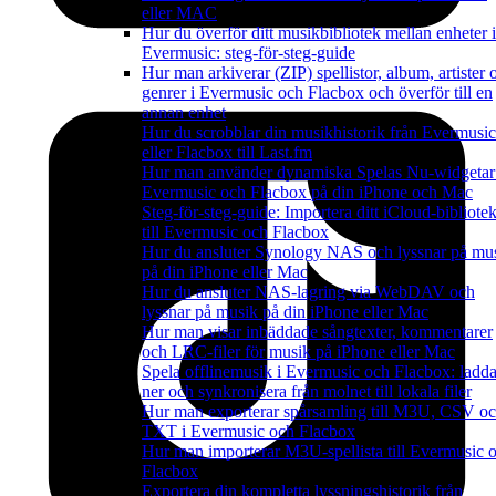
eller MAC
Hur du överför ditt musikbibliotek mellan enheter i
Evermusic: steg-för-steg-guide
Hur man arkiverar (ZIP) spellistor, album, artister 
genrer i Evermusic och Flacbox och överför till en
annan enhet
Hur du scrobblar din musikhistorik från Evermusic
eller Flacbox till Last.fm
Hur man använder dynamiska Spelas Nu-widgetar
Evermusic och Flacbox på din iPhone och Mac
Steg-för-steg-guide: Importera ditt iCloud-bibliote
till Evermusic och Flacbox
Hur du ansluter Synology NAS och lyssnar på mu
på din iPhone eller Mac
Hur du ansluter NAS-lagring via WebDAV och
lyssnar på musik på din iPhone eller Mac
Hur man visar inbäddade sångtexter, kommentarer
och LRC-filer för musik på iPhone eller Mac
Spela offlinemusik i Evermusic och Flacbox: ladd
ner och synkronisera från molnet till lokala filer
Hur man exporterar spårsamling till M3U, CSV o
TXT i Evermusic och Flacbox
Hur man importerar M3U-spellista till Evermusic 
Flacbox
Exportera din kompletta lyssningshistorik från