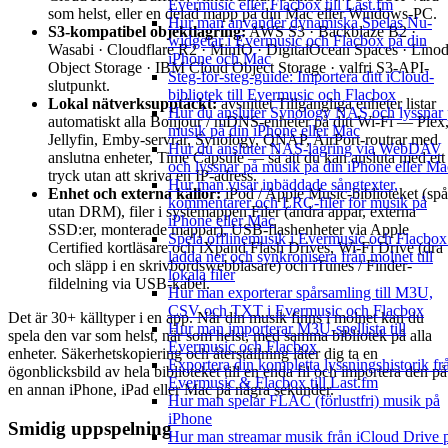
Evermusic eller Flacbox till Last.fm
som helst, eller en delad mapp på din Mac eller Windows-PC.
Hur man använder dynamiska Spelas Nu-
S3-kompatibel objektlagring:
AWS S3 · Backblaze B2 ·
widgetar i Evermusic och Flacbox på din
Wasabi · Cloudflare R2 · MinIO · DigitalOcean Spaces · Lino
iPhone och Mac
Object Storage · IBM Cloud Object Storage · valfri S3-API-
Steg-för-steg-guide: Importera ditt iCloud-
slutpunkt.
bibliotek till Evermusic och Flacbox
Lokal nätverksupptäckt:
avsnittet Tillgängliga enheter listar
Hur du ansluter Synology NAS och lyssnar
automatiskt alla Bonjour / mDNS-enheter på ditt Wi-Fi — Plex
musik på din iPhone eller Mac
Jellyfin, Emby-servrar, Synology, QNAP, AirPort-routrar med
Hur du ansluter NAS-lagring via WebDAV
anslutna enheter, Time Capsule — så att du kan ansluta med ett
och lyssnar på musik på din iPhone eller Ma
tryck utan att skriva en IP-adress.
Hur man visar inbäddade sångtexter,
Enhet och externa källor:
iPod / Apple Music-biblioteket (spå
kommentarer och LRC-filer för musik på
utan DRM), filer i systemappen Filer (andra appar, externa
iPhone eller Mac
SSD:er, monterade mappar), USB-flashenheter via Apple
Spela offlinemusik i Evermusic och Flacbox
Certified kortläsare och iXpand Flash Drives, Wi-Fi Drive (dra
ladda ner och synkronisera från molnet till
och släpp i en skrivbordswebbläsare) och iTunes / Finder-
lokala filer
fildelning via USB-kabel.
Hur man exporterar spårsamling till M3U,
CSV och TXT i Evermusic och Flacbox
Det är 30+ källtyper i en app. När din musik finns i molnet kan du
Hur man importerar M3U-spellista till
spela den var som helst, när som helst, med samma bibliotek på alla
Evermusic och Flacbox
enheter. Säkerhetskopiering och återställning låter dig ta en
Exportera din kompletta lyssningshistorik fr
ögonblicksbild av hela biblioteket till en enda fil och importera den på
Evermusic & Flacbox till Last.fm
en annan iPhone, iPad eller Mac på några sekunder.
Hur man spelar FLAC (förlustfri) musik på
iPhone
Smidig uppspelning
Hur man streamar musik från iCloud Drive 