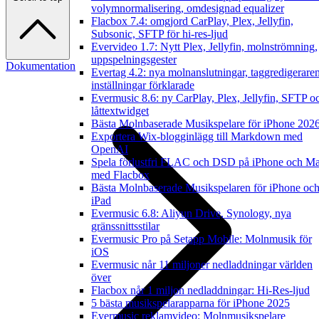
volymnormalisering, omdesignad equalizer
Flacbox 7.4: omgjord CarPlay, Plex, Jellyfin,
Subsonic, SFTP för hi-res-ljud
Evervideo 1.7: Nytt Plex, Jellyfin, molnströmning,
uppspelningsgester
Dokumentation
Evertag 4.2: nya molnanslutningar, taggredigerare
inställningar förklarade
Evermusic 8.6: ny CarPlay, Plex, Jellyfin, SFTP o
låttextwidget
Bästa Molnbaserade Musikspelare för iPhone 202
Exportera Wix-blogginlägg till Markdown med
OpenAI
Spela förlustfri FLAC och DSD på iPhone och M
med Flacbox
Bästa Molnbaserade Musikspelaren för iPhone oc
iPad
Evermusic 6.8: Aliyun Drive, Synology, nya
gränssnittsstilar
Evermusic Pro på Setapp Mobile: Molnmusik för
iOS
Evermusic når 11 miljoner nedladdningar världen
över
Flacbox når 1 miljon nedladdningar: Hi-Res-ljud
5 bästa musikspelarapparna för iPhone 2025
Evermusic reklamvideo: Molnmusikspelare