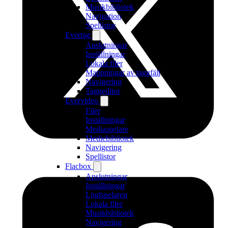
Musikbibliotek
Navigation
Spellistor
Evertag
Anslutningar
Inställningar
Lokala filer
Mappningar av taggfält
Navigering
Taggeditor
Evervideo
Filer
Inställningar
Mediaspelare
Mediebibliotek
Navigering
Spellistor
Flacbox
Anslutningar
Inställningar
Ljudspelaren
Lokala filer
Musikbibliotek
Navigering