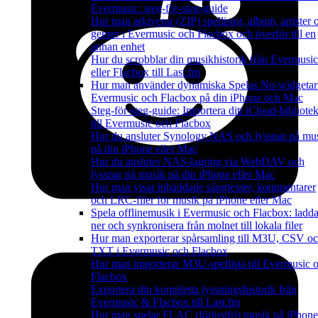
Evermusic: steg-för-steg-guide
Hur man arkiverar (ZIP) spellistor, album, artister 
genrer i Evermusic och Flacbox och överför till en
annan enhet
Hur du scrobblar din musikhistorik från Evermusic
eller Flacbox till Last.fm
Hur man använder dynamiska Spelas Nu-widgetar
Evermusic och Flacbox på din iPhone och Mac
Steg-för-steg-guide: Importera ditt iCloud-bibliote
till Evermusic och Flacbox
Hur du ansluter Synology NAS och lyssnar på mu
på din iPhone eller Mac
Hur du ansluter NAS-lagring via WebDAV och
lyssnar på musik på din iPhone eller Mac
Hur man visar inbäddade sångtexter, kommentarer
och LRC-filer för musik på iPhone eller Mac
Spela offlinemusik i Evermusic och Flacbox: ladd
ner och synkronisera från molnet till lokala filer
Hur man exporterar spårsamling till M3U, CSV o
TXT i Evermusic och Flacbox
Hur man importerar M3U-spellista till Evermusic 
Flacbox
Exportera din kompletta lyssningshistorik från
Evermusic & Flacbox till Last.fm
Hur man spelar FLAC (förlustfri) musik på iPhone