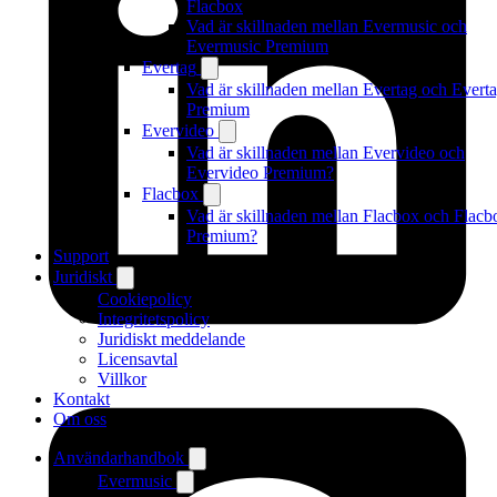
Flacbox
Vad är skillnaden mellan Evermusic och
Evermusic Premium
Evertag
Vad är skillnaden mellan Evertag och Evert
Premium
Evervideo
Vad är skillnaden mellan Evervideo och
Evervideo Premium?
Flacbox
Vad är skillnaden mellan Flacbox och Flacb
Premium?
Support
Juridiskt
Cookiepolicy
Integritetspolicy
Juridiskt meddelande
Licensavtal
Villkor
Kontakt
Om oss
Användarhandbok
Evermusic