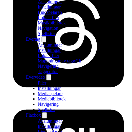
Anslutningar
Inställningar
Ljudspelaren
Lokala filer
Musikbibliotek
Navigation
Spellistor
Evertag
Anslutningar
Inställningar
Lokala filer
Mappningar av taggfält
Navigering
Taggeditor
Evervideo
Filer
Inställningar
Mediaspelare
Mediebibliotek
Navigering
Spellistor
Flacbox
Anslutningar
Inställningar
Ljudspelaren