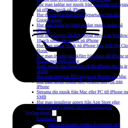
Hur man laddar ner musik från YouTube och lyssn
på offline-musik på iPhone
Hur du kopplar bort en tredjepartsapp från ditt
Google-konto
Hur man spelar in video medan musik spelas på
iPhone
Hur du aktiverar DLNA Media Server på Window
10 och spelar din musik på iPhone
Hur man spelar musik på iPhone från WD My Cl
Home
Hur man överför musikfiler från dator till iPhone u
iTunes med WiFi-Drive
Spela musik från Dropbox på din iPhone när du är
offline
Hur man redigerar ID3-taggar på iPhone och Mac
Hur man spelar lokala filer (iTunes-filer) på min
iPhone
Streama din musik från Mac eller PC till iPhone m
SMB
Hur man installerar appen från App Store eller
aktiverar köp i appen med en kampanjkod
Vanliga frågor
Evermusic
Vad är skillnaden mellan Evermusic och