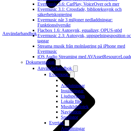
Evermusic 3.6: CarPlay, VoiceOver och mer
Evermusic 3.1: Crossfade, bibliotekssynk och
säkerhetskopiering
Evermusic når 3 miljoner nedladdningar:
Funktionsöversikt
Flacbox 1.6: Autosynk, equalizer, OPUS-stöd
Användarhandbok
Evermusic 2.3: Autosynk, uppspelningsposition o
taggar
Streama musik från molnlagring på iPhone med
Evermusic
iOS Audio Streaming med AVAssetResourceLoad
Dokumentation
Användarhandbok
Evermusic
Anslutningar
Inställningar
Ljudspelaren
Lokala filer
Musikbibliotek
Navigation
Spellistor
Evertag
Anslutningar