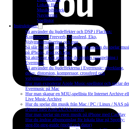
Lokala filer
Musikbibliotek
Navigering
Spellistor
Instruktioner
Så använder du ljudeffekter och DSP i Flacbox:
Kompressor, Freeverb, Crossfeed, Eko,
Volymnormalisering och mer
Så slår du på en musikvisualiserare medan du spelar mus
på iPhone, iPad och Mac
Så aktiverar och använder du sömlös uppspelning i
Evermusic
Så använder du ljudeffekterna i Evermusic: efterklang,
delay, distorsion, kompressor, crossfeed och
volymnormalisering
Hur man exporterar Apple Music-spellistor och spelar de
Evermusic på Mac
Hur man skapar en M3U-spellista för Internet Archive ell
Live Music Archive
Hur du spelar din musik från Mac / PC / Linux / NAS på
iPhone med Kodi DLNA-server
Hur man spelar sin egen musik på iPhone med CarPlay
Hur du ändrar albumomslag för lokala låtar på Spotify:
steg-för-steg-guide (mobil och dator)