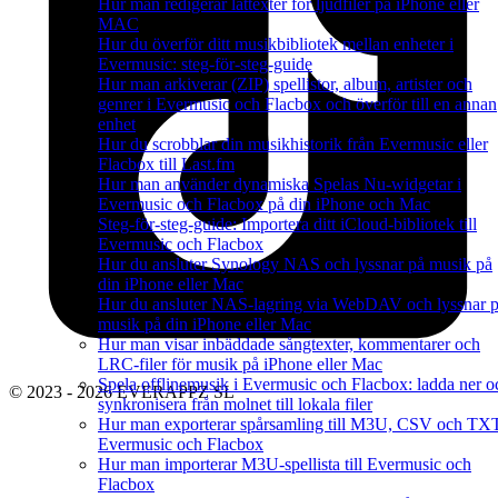
Hur man redigerar låttexter för ljudfiler på iPhone eller
MAC
Hur du överför ditt musikbibliotek mellan enheter i
Evermusic: steg-för-steg-guide
Hur man arkiverar (ZIP) spellistor, album, artister och
genrer i Evermusic och Flacbox och överför till en annan
enhet
Hur du scrobblar din musikhistorik från Evermusic eller
Flacbox till Last.fm
Hur man använder dynamiska Spelas Nu-widgetar i
Evermusic och Flacbox på din iPhone och Mac
Steg-för-steg-guide: Importera ditt iCloud-bibliotek till
Evermusic och Flacbox
Hur du ansluter Synology NAS och lyssnar på musik på
din iPhone eller Mac
Hur du ansluter NAS-lagring via WebDAV och lyssnar 
musik på din iPhone eller Mac
Hur man visar inbäddade sångtexter, kommentarer och
LRC-filer för musik på iPhone eller Mac
Spela offlinemusik i Evermusic och Flacbox: ladda ner o
© 2023 - 2026 EVERAPPZ SL
synkronisera från molnet till lokala filer
Hur man exporterar spårsamling till M3U, CSV och TXT
Evermusic och Flacbox
Hur man importerar M3U-spellista till Evermusic och
Flacbox