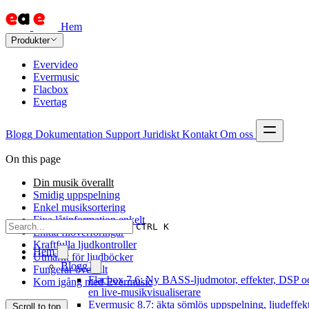
Hem
Produkter
Evervideo
Evermusic
Flacbox
Evertag
Blogg
Dokumentation
Support
Juridiskt
Kontakt
Om oss
On this page
Din musik överallt
Smidig uppspelning
Enkel musiksortering
Fixa låtinformation enkelt
CTRL K
Enkla filöverföringar
Kraftfulla ljudkontroller
Hem
Utmärkt för ljudböcker
Blogg
Fungerar överallt
Flacbox 7.6: Ny BASS-ljudmotor, effekter, DSP o
Kom igång med Evermusic
en live-musikvisualiserare
Evermusic 8.7: äkta sömlös uppspelning, ljudeffekt
Scroll to top