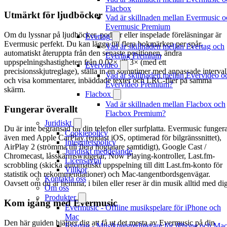
Flacbox
Utmärkt för ljudböcker
Vad är skillnaden mellan Evermusic o
Evermusic Premium
Om du lyssnar på ljudböcker, poddar eller inspelade föreläsningar är
Evertag
Evermusic perfekt. Du kan lägga till flera bokmärken per spår,
Vad är skillnaden mellan Evertag och
automatiskt återuppta från den senaste positionen, ändra
Evertag Premium
uppspelningshastigheten från 0,02× till 3× (med ett
Evervideo
precisionsskjutreglage), ställa in en sömntimer med anpassade interval
Vad är skillnaden mellan Evervideo o
och visa kommentarer, inbäddade texter och LRC-filer på samma
Evervideo Premium?
skärm.
Flacbox
Vad är skillnaden mellan Flacbox och
Fungerar överallt
Flacbox Premium?
Juridiskt
Du är inte begränsad till din telefon eller surfplatta. Evermusic funger
Cookiepolicy
även med Apple CarPlay (endast iOS, optimerad för bilgränssnittet),
Integritetspolicy
AirPlay 2 (strömma till flera högtalare samtidigt), Google Cast /
Juridiskt meddelande
Chromecast, låsskärmswidgetar, Now Playing-kontroller, Last.fm-
Licensavtal
scrobbling (skicka automatiskt uppspelning till ditt Last.fm-konto för
Villkor
statistik och rekommendationer) och Mac-tangentbordsgenvägar.
Kontakta oss
Oavsett om du är hemma, i bilen eller reser är din musik alltid med dig
Om oss
Produkter
Kom igång med Evermusic
Evermusic - Offline musikspelare för iPhone och
Mac
Den här guiden hjälper dig att få ut det mesta av Evermusic på din
Evertag - Musiktaggredigerare för iPhone och Ma