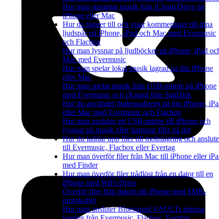
Hur man streamar musik från iCloud Drive på
iPhone eller Mac
Hur du lägger till och visar kommentarer till dina
ljudspår på iPhone, iPad och Mac med Evermusic
och Flacbox
Hur man lyssnar på ljudböcker på iPhone, iPad oc
Mac med Evermusic
Hur man spelar lokal musik lagrad pa din iPhone
eller Mac
Hur man spelar musik från USB-minne på iPhone
med Evermusic och iXpand från SanDisk
Hur du använder ljudequalizern på din iPhone, iP
eller Mac med Evermusic och Flacbox
Hur man ansluter ett USB-minne till iPhone och
lyssnar på musik eller hanterar filer på det
Hur du laddar upp filer till molnlagring och anslute
till Evermusic, Flacbox eller Evertag
Hur man överför filer från Mac till iPhone eller iP
med Finder
Hur man överför filer trådlöst från en dator till en
iPhone med WiFi-Drive
Överför filer från datorn till iPhone med SMB-
protokollet
Hur man ansluter Bluesound VAULTs interna
lagring från Evermusic, Flacbox, Evertag