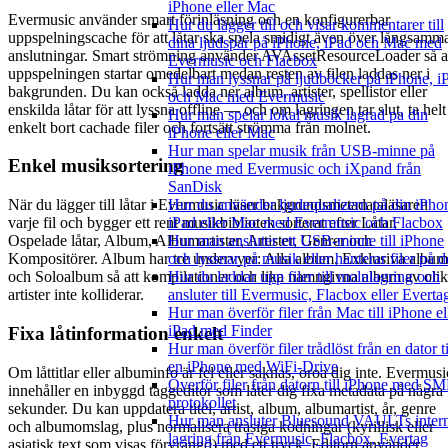
iPhone eller Mac
Evermusic använder smart förinläsning och en konfigurerbar
Hur du lägger till och visar kommentarer till
uppspelningscache för att låtar ska spela smidigt även över långsamm
dina ljudspår på iPhone, iPad och Mac med
anslutningar. Smart strömning använder AVAssetResourceLoader så a
Evermusic och Flacbox
uppspelningen startar omedelbart medan resten av filen laddas ner i
Hur man lyssnar på ljudböcker på iPhone, i
bakgrunden. Du kan också ladda ner album, artister, spellistor eller
och Mac med Evermusic
enskilda låtar för att lyssna offline — och om lagringen tar slut, ta helt
Hur man spelar lokal musik lagrad pa din
enkelt bort cachade filer och fortsätt strömma från molnet.
iPhone eller Mac
Hur man spelar musik från USB-minne på
Enkel musiksortering
iPhone med Evermusic och iXpand från
SanDisk
Hur du använder ljudequalizern på din iPho
När du lägger till låtar i Evermusic läser bakgrundsmetadataläsaren
iPad eller Mac med Evermusic och Flacbox
varje fil och bygger ett rent musikbibliotek sorterat efter Låtar,
Hur man ansluter ett USB-minne till iPhone
Ospelade låtar, Album, Albumartister, Artister, Genrer och
och lyssnar på musik eller hanterar filer på d
Kompositörer. Album har tre undervyer: Alla album, Exklusiva album
Hur du laddar upp filer till molnlagring och
och Soloalbum så att kompilationer och lika namngivna album av oli
ansluter till Evermusic, Flacbox eller Everta
artister inte kolliderar.
Hur man överför filer från Mac till iPhone el
iPad med Finder
Fixa låtinformation enkelt
Hur man överför filer trådlöst från en dator ti
en iPhone med WiFi-Drive
Om låttitlar eller albuminfo är fel eller saknas, oroa dig inte. Evermusi
Överför filer från datorn till iPhone med S
innehåller en inbyggd taggeditor som låter dig fixa metadata på några
protokollet
sekunder. Du kan uppdatera titel, artist, album, albumartist, år, genre
Hur man ansluter Bluesound VAULTs inter
och albumomslag, plus normalisera trasiga kodningar (kyrillisk eller
lagring från Evermusic, Flacbox, Evertag
asiatisk text som visas förvrängd) med ett tryck. Editorn använder