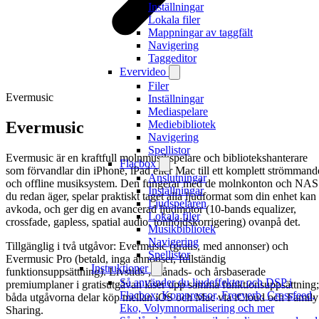
Inställningar
Lokala filer
Mappningar av taggfält
Navigering
Taggeditor
Evervideo
Filer
Evermusic
Inställningar
Mediaspelare
Evermusic
Mediebibliotek
Navigering
Spellistor
Evermusic är en kraftfull molnmusikspelare och bibliotekshanterare
Flacbox
som förvandlar din iPhone, iPad eller Mac till ett komplett strömmand
Anslutningar
och offline musiksystem. Den fungerar med de molnkonton och NAS
Inställningar
du redan äger, spelar praktiskt taget alla ljudformat som din enhet kan
Ljudspelaren
avkoda, och ger dig en avancerad ljudmotor (10-bands equalizer,
Lokala filer
crossfade, gapless, spatial audio, tonhöjdskorrigering) ovanpå det.
Musikbibliotek
Navigering
Tillgänglig i två utgåvor: Evermusic (gratis, med annonser) och
Spellistor
Evermusic Pro (betald, inga annonser, fullständig
Instruktioner
funktionsuppsättning). Livstids-, månads- och årsbaserade
Så använder du ljudeffekter och DSP i
premiumplaner i gratisutgåvan låser upp samma funktionsuppsättning;
Flacbox: Kompressor, Freeverb, Crossfeed,
båda utgåvorna delar köp mellan iOS och Mac via iCloud och Family
Eko, Volymnormalisering och mer
Sharing.