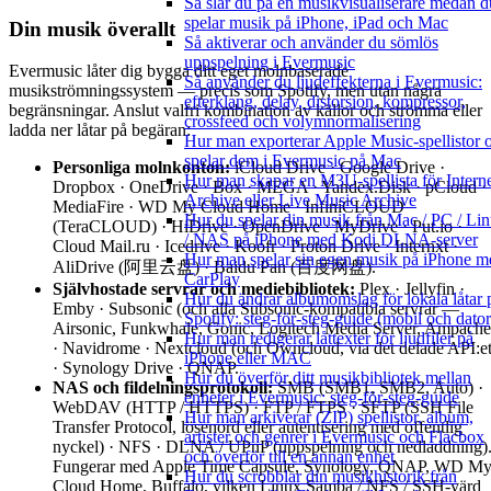
Så slår du på en musikvisualiserare medan d
spelar musik på iPhone, iPad och Mac
Din musik överallt
Så aktiverar och använder du sömlös
uppspelning i Evermusic
Evermusic låter dig bygga ditt eget molnbaserade
Så använder du ljudeffekterna i Evermusic:
musikströmningssystem — precis som Spotify, men utan några
efterklang, delay, distorsion, kompressor,
begränsningar. Anslut valfri kombination av källor och strömma eller
crossfeed och volymnormalisering
ladda ner låtar på begäran:
Hur man exporterar Apple Music-spellistor 
spelar dem i Evermusic på Mac
Personliga molnkonton:
iCloud Drive · Google Drive ·
Hur man skapar en M3U-spellista för Intern
Dropbox · OneDrive · Box · MEGA · Yandex.Disk · pCloud ·
Archive eller Live Music Archive
MediaFire · WD My Cloud Home · InfiniCLOUD
Hur du spelar din musik från Mac / PC / Li
(TeraCLOUD) · HiDrive · OpenDrive · MyDrive · Put.io ·
/ NAS på iPhone med Kodi DLNA-server
Cloud Mail.ru · Icedrive · Koofr · Proton Drive · Internxt ·
Hur man spelar sin egen musik på iPhone m
AliDrive (阿里云盘) · Baidu Pan (百度网盘).
CarPlay
Självhostade servrar och mediebibliotek:
Plex · Jellyfin ·
Hur du ändrar albumomslag för lokala låtar 
Emby · Subsonic (och alla Subsonic-kompatibla servrar —
Spotify: steg-för-steg-guide (mobil och dator
Airsonic, Funkwhale, Gonic, Logitech Media Server, Ampache
Hur man redigerar låttexter för ljudfiler på
· Navidrome · Nextcloud (och Owncloud, via det delade API:et
iPhone eller MAC
· Synology Drive · QNAP.
Hur du överför ditt musikbibliotek mellan
NAS och fildelningsprotokoll:
SMB (SMB1, SMB2, Auto) ·
enheter i Evermusic: steg-för-steg-guide
WebDAV (HTTP / HTTPS) · FTP / FTPS · SFTP (SSH File
Hur man arkiverar (ZIP) spellistor, album,
Transfer Protocol, lösenord eller autentisering med offentlig
artister och genrer i Evermusic och Flacbox
nyckel) · NFS · DLNA / UPnP (uppspelning och nedladdning)
och överför till en annan enhet
Fungerar med Apple Time Capsule, Synology, QNAP, WD M
Hur du scrobblar din musikhistorik från
Cloud Home, Buffalo, vilken Linux Samba / NFS / SSH-värd