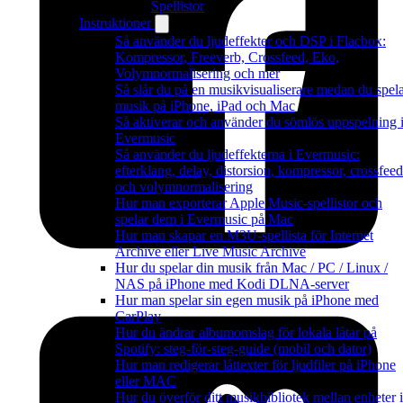
Spellistor
Instruktioner
Så använder du ljudeffekter och DSP i Flacbox:
Kompressor, Freeverb, Crossfeed, Eko,
Volymnormalisering och mer
Så slår du på en musikvisualiserare medan du spel
musik på iPhone, iPad och Mac
Så aktiverar och använder du sömlös uppspelning 
Evermusic
Så använder du ljudeffekterna i Evermusic:
efterklang, delay, distorsion, kompressor, crossfeed
och volymnormalisering
Hur man exporterar Apple Music-spellistor och
spelar dem i Evermusic på Mac
Hur man skapar en M3U-spellista för Internet
Archive eller Live Music Archive
Hur du spelar din musik från Mac / PC / Linux /
NAS på iPhone med Kodi DLNA-server
Hur man spelar sin egen musik på iPhone med
CarPlay
Hur du ändrar albumomslag för lokala låtar på
Spotify: steg-för-steg-guide (mobil och dator)
Hur man redigerar låttexter för ljudfiler på iPhone
eller MAC
Hur du överför ditt musikbibliotek mellan enheter i