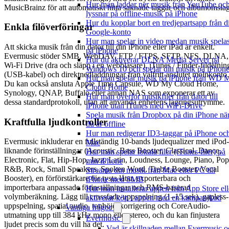
Hur man laddar ner musik från YouTube oc
MusicBrainz för att automatiskt hitta saknade taggar och albumomslag
lyssnar på offline-musik på iPhone
Hur du kopplar bort en tredjepartsapp från di
Enkla filöverföringar
Google-konto
Hur man spelar in video medan musik spela
Att skicka musik från din dator till din iPhone eller iPad är enkelt.
på iPhone
Evermusic stöder SMB, WebDAV, FTP / FTPS, SFTP, NFS, DLNA,
Hur du aktiverar DLNA Media Server på
Wi-Fi Drive (dra och släpp i en webbläsare), iTunes / Finder-fildelnin
Windows 10 och spelar din musik på iPhon
(USB-kabel) och direktnedladdningar från valfritt anslutet molnkonto.
Hur man spelar musik på iPhone från WD 
Du kan också ansluta Apple Time Capsule, WD My Cloud Home,
Cloud Home
Synology, QNAP, Buffalo eller annan NAS som exponerar ett av
Hur man överför musikfiler från dator till
dessa standardprotokoll, utan att använda enhetens lagringsutrymme.
iPhone utan iTunes med WiFi-Drive
Spela musik från Dropbox på din iPhone nä
Kraftfulla ljudkontroller
du är offline
Hur man redigerar ID3-taggar på iPhone oc
Evermusic inkluderar en fullständig 10-bands ljudequalizer med iPod-
Mac
liknande förinställningar (Acoustic, Bass Booster, Classical, Dance,
Hur man spelar lokala filer (iTunes-filer) på
Electronic, Flat, Hip-Hop, Jazz, Latin, Loudness, Lounge, Piano, Pop
min iPhone
R&B, Rock, Small Speakers, Spoken Word, Treble Booster, Vocal
Streama din musik från Mac eller PC till
Booster), en förförstärkare för tysta låtar, exporterbara och
iPhone med SMB
importerbara anpassade förinställningar och RMS-baserad
Hur man installerar appen från App Store ell
volymberäkning. Lägg till crossfade-uppspelning (1–15 sek), gapless-
aktiverar köp i appen med en kampanjkod
uppspelning, spatial audio, tonhöjdskorrigering och CoreAudio-
Vanliga frågor
utmatning upp till 384 kHz mono eller stereo, och du kan finjustera
Evermusic
ljudet precis som du vill ha det.
Vad är skillnaden mellan Evermusic o