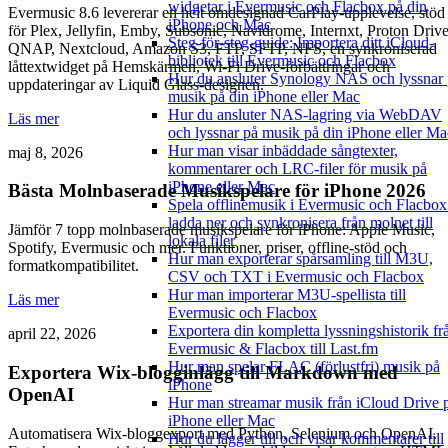
widgetar i Evermusic och Flacbox på din
Evermusic 8.6 levererar en helt omdesignad CarPlay-upplevelse, stöd
iPhone och Mac
för Plex, Jellyfin, Emby, Subsonic, Navidrome, Internxt, Proton Drive
Steg-för-steg-guide: Importera ditt iCloud-
QNAP, Nextcloud, Amazon S3, FTP, SFTP, NFS, en synkroniserad
bibliotek till Evermusic och Flacbox
låttextwidget på Hemskärmen, Wi-Fi Drive-förbättringar och
Hur du ansluter Synology NAS och lyssnar
uppdateringar av Liquid Glass-designen.
musik på din iPhone eller Mac
Hur du ansluter NAS-lagring via WebDAV
Läs mer
och lyssnar på musik på din iPhone eller Ma
Hur man visar inbäddade sångtexter,
maj 8, 2026
kommentarer och LRC-filer för musik på
iPhone eller Mac
Bästa Molnbaserade Musikspelare för iPhone 2026
Spela offlinemusik i Evermusic och Flacbox
ladda ner och synkronisera från molnet till
Jämför 7 topp molnbaserade musikspelare för iPhone: Apple Music,
lokala filer
Spotify, Evermusic och mer. Funktioner, priser, offline-stöd och
Hur man exporterar spårsamling till M3U,
formatkompatibilitet.
CSV och TXT i Evermusic och Flacbox
Hur man importerar M3U-spellista till
Läs mer
Evermusic och Flacbox
Exportera din kompletta lyssningshistorik fr
april 22, 2026
Evermusic & Flacbox till Last.fm
Hur man spelar FLAC (förlustfri) musik på
Exportera Wix-blogginlägg till Markdown med
iPhone
OpenAI
Hur man streamar musik från iCloud Drive 
iPhone eller Mac
Automatisera Wix-bloggexport med Python, Selenium och OpenAI.
Hur du lägger till och visar kommentarer till