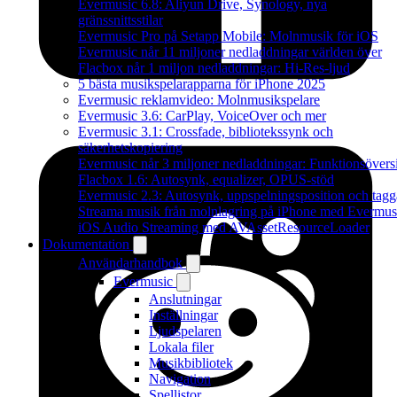
Evermusic 6.8: Aliyun Drive, Synology, nya
gränssnittsstilar
Evermusic Pro på Setapp Mobile: Molnmusik för iOS
Evermusic når 11 miljoner nedladdningar världen över
Flacbox når 1 miljon nedladdningar: Hi-Res-ljud
5 bästa musikspelarapparna för iPhone 2025
Evermusic reklamvideo: Molnmusikspelare
Evermusic 3.6: CarPlay, VoiceOver och mer
Evermusic 3.1: Crossfade, bibliotekssynk och
säkerhetskopiering
Evermusic når 3 miljoner nedladdningar: Funktionsövers
Flacbox 1.6: Autosynk, equalizer, OPUS-stöd
Evermusic 2.3: Autosynk, uppspelningsposition och tagg
Streama musik från molnlagring på iPhone med Evermus
iOS Audio Streaming med AVAssetResourceLoader
Dokumentation
Användarhandbok
Evermusic
Anslutningar
Inställningar
Ljudspelaren
Lokala filer
Musikbibliotek
Navigation
Spellistor