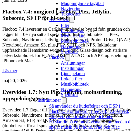
juni 13, 2026
Mappningar av taggfält
Navigering
Flacbox 7.4: omgjord CarPlay, Plex, Jellyfin,
Taggeditor
Subsonic, SFTP för hi-res-ljud
Evervideo
Filer
Flacbox 7.4 levererar en CarPlay-upplevelse byggd från grunden och
Inställningar
lägger till 10+ nya sätt att spela ditt förlustfria bibliotek — Plex,
Mediaspelare
Subsonic, Navidrome, Jellyfin, Emby, Internxt, Proton Drive, QNAP,
Mediebibliotek
Nextcloud, Amazon S3, plus FTP, SFTP och NFS. Inkluderar
Navigering
uppfräschade Hemskärm-widgets, Liquid Glass-design och starkare
Spellistor
nätverksbibliotek för FLAC-, DSD-, ALAC- och APE-uppspelning p
Flacbox
iPhone och Mac.
Anslutningar
Inställningar
Läs mer
Ljudspelaren
Lokala filer
maj 20, 2026
Musikbibliotek
Navigering
Evervideo 1.7: Nytt Plex, Jellyfin, molnströmning,
Spellistor
uppspelningsgester
Instruktioner
Så använder du ljudeffekter och DSP i
Evervideo 1.7 lägger till 10+ nya anslutningar — Plex, Jellyfin, Emby
Flacbox: Kompressor, Freeverb, Crossfeed,
Subsonic, Navidrome, Internxt, Proton Drive, QNAP, Nextcloud,
Eko, Volymnormalisering och mer
Amazon S3, FTP, SFTP, NFS — plus nya uppspelningsgester
Så slår du på en musikvisualiserare medan d
(dubbeltryck för att spola, tryck och håll för 2x hastighet), en
spelar musik på iPhone, iPad och Mac
uppdaterad Wi-Fi Drive med batchuppladdning samt Liquid Glass-UI