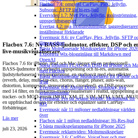
Flacbox 7.4: omgjord CarPlay, Plex, Jellyfin,
Subsonic, SFTP för hi-res-ljud
Evervideo 1.7: Nytt Plex, Jellyfin, molnströmning,
uppspelningsgester
Evertag 4.2: nya molnanslutningar, taggredigerare
inställningar förklarade
Evermusic 8.6: ny CarPlay, Plex, Jellyfin, SFTP o
låttextwidget
Flacbox 7.6: Ny BASS-ljudmotor, effekter, DSP och e
Bästa Molnbaserade Musikspelare för iPhone 202
live-musikvisualiserare
Exportera Wix-blogginlägg till Markdown med
OpenAI
Flacbox 7.6 för iPhone, iPad och Mac lägger till en professionell
Spela förlustfri FLAC och DSD på iPhone och M
BASS-ljudmotor för förlustfri uppspelning och hi-res, automatisk
med Flacbox
ljudstyrkebaserad volymutjämning, en studiosvit med elva effekter
Bästa Molnbaserade Musikspelaren för iPhone oc
(reverb, delay, multi-tap-eko, chorus, flanger, phaser, auto-wah,
iPad
distortion, kompressor, stereorotation, crossfeed), en DSP-processor
Evermusic 6.8: Aliyun Drive, Synology, nya
med 14 filter, en fullskärms-musikvisualiserare i realtid, uppspelning 
gränssnittsstilar
tracker- och MOD-musik (MOD, XM, IT, S3M, MTM, UMX, MO3)
Evermusic Pro på Setapp Mobile: Molnmusik för
en uppfräschad design för effekter och equalizer samt CarPlay-
iOS
förbättringar.
Evermusic når 11 miljoner nedladdningar världen
över
Läs mer
Flacbox når 1 miljon nedladdningar: Hi-Res-ljud
5 bästa musikspelarapparna för iPhone 2025
juli 23, 2026
Evermusic reklamvideo: Molnmusikspelare
Evermusic 3.6: CarPlay, VoiceOver och mer