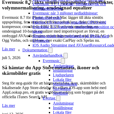
Evermusic 8.7: äkta sömlös uppspelning, ljudeffekter,
Evermusic 3.1: Crossfade, bibliotekssynk och
volymnormalisering, omdesignad equalizer
säkerhetskopiering
Evermusic når 3 miljoner nedladdningar:
Evermusic 8.7 för iPhone, iPad och Mac lägger till äkta sömlös
Funktionsöversikt
uppspelning, fem studioljudeffekter (efterklang, delay, distorsion,
Flacbox 1.6: Autosynk, equalizer, OPUS-stöd
kompressor, crossfeed), EBU R128-volymnormalisering, en
Evermusic 2.3: Autosynk, uppspelningsposition o
omdesignad 10-bands equalizer med import/export av förval, en
taggar
ombyggd AVAudioEngine-strömningsmotor med stöd för FLAC och
Streama musik från molnlagring på iPhone med
Ogg Vorbis, och snabbare, mer exakt CarPlay och Spelas nu.
Evermusic
iOS Audio Streaming med AVAssetResourceLoad
Läs mer
Dokumentation
Användarhandbok
juli 5, 2026
Evermusic
Anslutningar
Så hämtar du App Store-metadata, ikoner och
Inställningar
skärmbilder gratis
Ljudspelaren
Lokala filer
Steg för steg-guide för att hämta metadata, ikon, skärmbilder och
Musikbibliotek
lokaliserade App Store-detaljer för vilken iOS-app som helst med
Navigation
AppLookup.pro, ett gratis webbläsarverktyg som bygger på det
Spellistor
officiella iTunes Search API.
Evertag
Anslutningar
Läs mer
Inställningar
Lokala filer