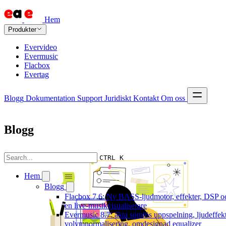
Hem
Produkter
Evervideo
Evermusic
Flacbox
Evertag
Blogg
Dokumentation
Support
Juridiskt
Kontakt
Om oss
Blogg
CTRL K
Hem
Blogg
Flacbox 7.6: Ny BASS-ljudmotor, effekter, DSP o
en live-musikvisualiserare
Evermusic 8.7: äkta sömlös uppspelning, ljudeffekt
volymnormalisering, omdesignad equalizer