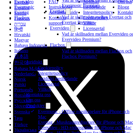
Vad är skillnaden mellan Evermusic o
Evervideo
FAQ
Juridiskt
Om oss
English
Evermusic Premium
Evermusic
Instruktioner
meddelande
Blogg
Español
Evertag
Evertag
Användarguide
Integritetspolicy
Kontakt
Suomi
Vad är skillnaden mellan Evertag och
Flacbox
Kontakta
Cookiepolicy
Français
Evertag Premium
support
Villkor
עברית
Evervideo
Licensavtal
हिन्दी
Vad är skillnaden mellan Evervideo o
Hrvatski
Evervideo Premium?
Magyar
Flacbox
Bahasa Indonesia
Italiano
Vad är skillnaden mellan Flacbox och
日本語
Flacbox Premium?
Juridiskt
한국어
Cookiepolicy
Bahasa Melayu
Integritetspolicy
Nederlands
Juridiskt meddelande
Norsk
Licensavtal
Polski
Villkor
Português
Kontakta oss
Română
Om oss
Русский
Produkter
Slovenčina
Evermusic - Offline musikspelare för iPhone och
Svenska
Mac
ไทย
Evertag - Musiktaggredigerare för iPhone och Ma
Türkçe
Evervideo - HD-videospelare för iPhone och Mac
Українська
Flacbox - Hi-Res ljudspelare for iPhone och Mac