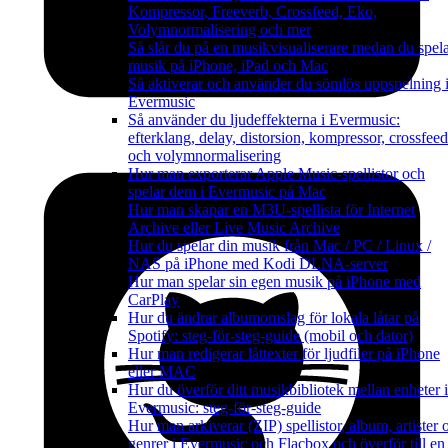
Kompressor, Freeverb, Crossfeed, Eko,
Volymnormalisering och mer
Så slår du på en musikvisualiserare medan du spel
musik på iPhone, iPad och Mac
Så aktiverar och använder du sömlös uppspelning 
Evermusic
Så använder du ljudeffekterna i Evermusic:
efterklang, delay, distorsion, kompressor, crossfeed
och volymnormalisering
Hur man exporterar Apple Music-spellistor och
spelar dem i Evermusic på Mac
Hur man skapar en M3U-spellista för Internet
Archive eller Live Music Archive
Hur du spelar din musik från Mac / PC / Linux /
NAS på iPhone med Kodi DLNA-server
Hur man spelar sin egen musik på iPhone med
CarPlay
Hur du ändrar albumomslag för lokala låtar på
Spotify: steg-för-steg-guide (mobil och dator)
Hur man redigerar låttexter för ljudfiler på iPhone
eller MAC
Hur du överför ditt musikbibliotek mellan enheter i
Evermusic: steg-för-steg-guide
Hur man arkiverar (ZIP) spellistor, album, artister 
genrer i Evermusic och Flacbox och överför till en