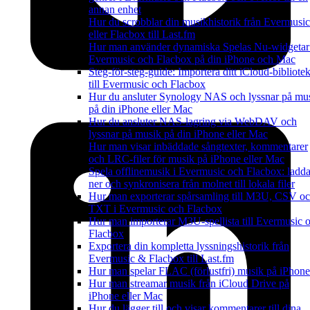
annan enhet
Hur du scrobblar din musikhistorik från Evermusic
eller Flacbox till Last.fm
Hur man använder dynamiska Spelas Nu-widgetar
Evermusic och Flacbox på din iPhone och Mac
Steg-för-steg-guide: Importera ditt iCloud-bibliote
till Evermusic och Flacbox
Hur du ansluter Synology NAS och lyssnar på mu
på din iPhone eller Mac
Hur du ansluter NAS-lagring via WebDAV och
lyssnar på musik på din iPhone eller Mac
Hur man visar inbäddade sångtexter, kommentarer
och LRC-filer för musik på iPhone eller Mac
Spela offlinemusik i Evermusic och Flacbox: ladd
ner och synkronisera från molnet till lokala filer
Hur man exporterar spårsamling till M3U, CSV o
TXT i Evermusic och Flacbox
Hur man importerar M3U-spellista till Evermusic 
Flacbox
Exportera din kompletta lyssningshistorik från
Evermusic & Flacbox till Last.fm
Hur man spelar FLAC (förlustfri) musik på iPhone
Hur man streamar musik från iCloud Drive på
iPhone eller Mac
Hur du lägger till och visar kommentarer till dina