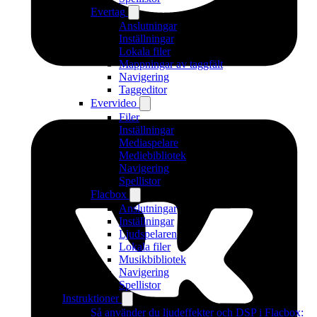
Evertag
Anslutningar
Inställningar
Lokala filer
Mappningar av taggfält
Navigering
Taggeditor
Evervideo
Filer
Inställningar
Mediaspelare
Mediebibliotek
Navigering
Spellistor
Flacbox
Anslutningar
Inställningar
Ljudspelaren
Lokala filer
Musikbibliotek
Navigering
Spellistor
Instruktioner
Så använder du ljudeffekter och DSP i Flacbox: