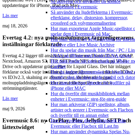
Så aktiverar och använder du sömlös
uppdateringar för iPhone, iPad och Mac.
uppspelning i Evermusic
Så använder du ljudeffekterna i Evermusic:
Läs mer
efterklang, delay, distorsion, kompressor,
crossfeed och volymnormalisering
maj 18, 2026
Hur man exporterar Apple Music-spellistor 
spelar dem i Evermusic på Mac
Evertag 4.2: nya molnanslutningar, taggredigerarens
Hur man skapar en M3U-spellista för Intern
inställningar förklarade
Archive eller Live Music Archive
Hur du spelar din musik från Mac / PC / Li
/ NAS på iPhone med Kodi DLNA-server
Evertag 4.2 lägger till anslutningar till Internxt, Proton Drive, QNAP,
Hur man spelar sin egen musik på iPhone m
Nextcloud, Amazon S3, FTP, SFTP och NFS, fräschar upp Wi-Fi
CarPlay
Drive och uppdaterar gränssnittet för Liquid Glass. Det här inlägget
Hur du ändrar albumomslag för lokala låtar 
förklarar också varje inställning i taggredigeraren — inklusive ID3v2.
Spotify: steg-för-steg-guide (mobil och dator
vs ID3v2.3, skalning av albumomslag, dubblerade taggar,
Hur man redigerar låttexter för ljudfiler på
molnuppladdningslägen och rätt val för Spotify och andra
iPhone eller MAC
strömningstjänster.
Hur du överför ditt musikbibliotek mellan
Läs mer
enheter i Evermusic: steg-för-steg-guide
Hur man arkiverar (ZIP) spellistor, album,
maj 9, 2026
artister och genrer i Evermusic och Flacbox
och överför till en annan enhet
Evermusic 8.6: ny CarPlay, Plex, Jellyfin, SFTP och
Hur du scrobblar din musikhistorik från
Evermusic eller Flacbox till Last.fm
låttextwidget
Hur man använder dynamiska Spelas Nu-