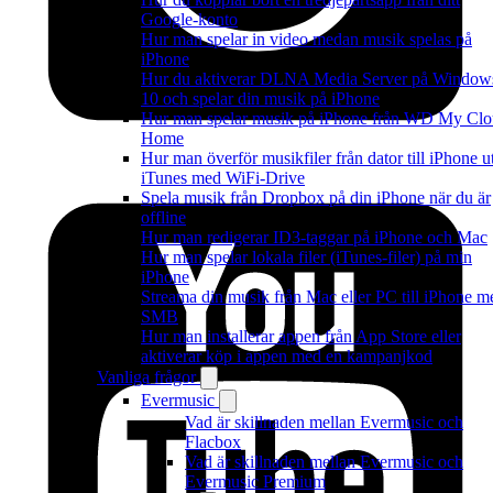
Google-konto
Hur man spelar in video medan musik spelas på
iPhone
Hur du aktiverar DLNA Media Server på Window
10 och spelar din musik på iPhone
Hur man spelar musik på iPhone från WD My Cl
Home
Hur man överför musikfiler från dator till iPhone u
iTunes med WiFi-Drive
Spela musik från Dropbox på din iPhone när du är
offline
Hur man redigerar ID3-taggar på iPhone och Mac
Hur man spelar lokala filer (iTunes-filer) på min
iPhone
Streama din musik från Mac eller PC till iPhone m
SMB
Hur man installerar appen från App Store eller
aktiverar köp i appen med en kampanjkod
Vanliga frågor
Evermusic
Vad är skillnaden mellan Evermusic och
Flacbox
Vad är skillnaden mellan Evermusic och
Evermusic Premium