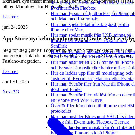
Extrahera dynamiskt innehåll, ladda ner bilder och konvertera HTML
dina ljudspår på iPhone, iPad och Mac med
till ren Markdown för Hugo eller Jekyll.
Evermusic och Flacbox
Hur man lyssnar på ljudböcker på iPhone, i
Läs mer
och Mac med Evermusic
Hur man spelar lokal musik lagrad pa din
juni 24, 2025
iPhone eller Mac
Hur man spelar musik från USB-minne på
App Store-nyckelordsoptimering: Gratis ASO-verkty
iPhone med Evermusic och iXpand från
SanDisk
Steg-för-steg-guide till optimering av App Store-nyckelord, titlar och
Hur du använder ljudequalizern på din iPho
undertexter. Inkluderar ett gratis webbläsarbaserat ASO-verktyg med
iPad eller Mac med Evermusic och Flacbox
Fastlane-integration.
Hur man ansluter ett USB-minne till iPhone
och lyssnar på musik eller hanterar filer på d
Läs mer
Hur du laddar upp filer till molnlagring och
ansluter till Evermusic, Flacbox eller Everta
april 30, 2025
Hur man överför filer från Mac till iPhone el
iPad med Finder
Next 2/3
Hur man överför filer trådlöst från en dator ti
en iPhone med WiFi-Drive
Överför filer från datorn till iPhone med S
protokollet
Hur man ansluter Bluesound VAULTs inter
lagring från Evermusic, Flacbox, Evertag
Hur man laddar ner musik från YouTube oc
lyssnar på offline-musik på iPhone