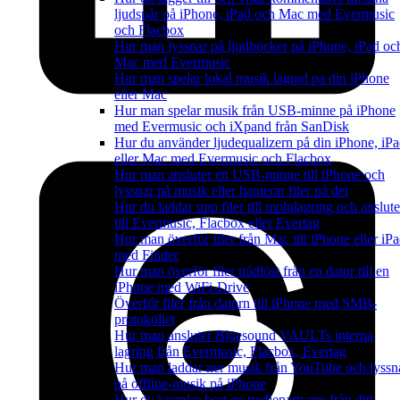
ljudspår på iPhone, iPad och Mac med Evermusic
och Flacbox
Hur man lyssnar på ljudböcker på iPhone, iPad oc
Mac med Evermusic
Hur man spelar lokal musik lagrad pa din iPhone
eller Mac
Hur man spelar musik från USB-minne på iPhone
med Evermusic och iXpand från SanDisk
Hur du använder ljudequalizern på din iPhone, iP
eller Mac med Evermusic och Flacbox
Hur man ansluter ett USB-minne till iPhone och
lyssnar på musik eller hanterar filer på det
Hur du laddar upp filer till molnlagring och anslute
till Evermusic, Flacbox eller Evertag
Hur man överför filer från Mac till iPhone eller iP
med Finder
Hur man överför filer trådlöst från en dator till en
iPhone med WiFi-Drive
Överför filer från datorn till iPhone med SMB-
protokollet
Hur man ansluter Bluesound VAULTs interna
lagring från Evermusic, Flacbox, Evertag
Hur man laddar ner musik från YouTube och lyssn
på offline-musik på iPhone
Hur du kopplar bort en tredjepartsapp från ditt