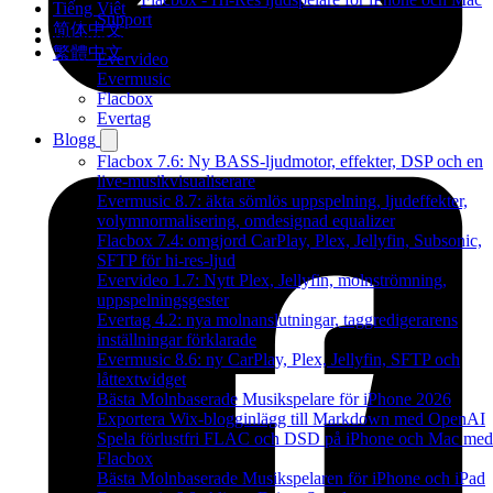
Tiếng Việt
Support
简体中文
Produkter
繁體中文
Evervideo
Evermusic
Flacbox
Evertag
Blogg
Flacbox 7.6: Ny BASS-ljudmotor, effekter, DSP och en
live-musikvisualiserare
Evermusic 8.7: äkta sömlös uppspelning, ljudeffekter,
volymnormalisering, omdesignad equalizer
Flacbox 7.4: omgjord CarPlay, Plex, Jellyfin, Subsonic,
SFTP för hi-res-ljud
Evervideo 1.7: Nytt Plex, Jellyfin, molnströmning,
uppspelningsgester
Evertag 4.2: nya molnanslutningar, taggredigerarens
inställningar förklarade
Evermusic 8.6: ny CarPlay, Plex, Jellyfin, SFTP och
låttextwidget
Bästa Molnbaserade Musikspelare för iPhone 2026
Exportera Wix-blogginlägg till Markdown med OpenAI
Spela förlustfri FLAC och DSD på iPhone och Mac med
Flacbox
Bästa Molnbaserade Musikspelaren för iPhone och iPad