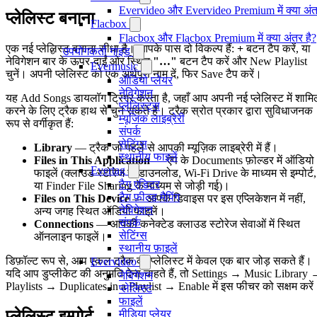
Evervideo और Evervideo Premium में क्या अंत
प्लेलिस्ट बनाना
Flacbox
Flacbox और Flacbox Premium में क्या अंतर है?
एक नई प्लेलिस्ट बनाना सीधा है। आपके पास दो विकल्प हैं:
+
बटन टैप करें, या
उपयोगकर्ता गाइड
नेविगेशन बार के ऊपर-दाईं ओर स्थित
"…"
बटन टैप करें और New Playlist
Evermusic
चुनें। अपनी प्लेलिस्ट को एक अर्थपूर्ण नाम दें, फिर Save टैप करें।
ऑडियो प्लेयर
नेविगेशन
यह Add Songs डायलॉग ट्रिगर करता है, जहाँ आप अपनी नई प्लेलिस्ट में शामि
प्लेलिस्ट्स
करने के लिए ट्रैक हाथ से चुन सकते हैं। ट्रैक स्रोत प्रकार द्वारा सुविधाजनक
म्यूजिक लाइब्रेरी
रूप से वर्गीकृत हैं:
संपर्क
सेटिंग्स
Library
— ट्रैक जो पहले से आपकी म्यूज़िक लाइब्रेरी में हैं।
स्थानीय फाइलें
Files in This Application
— ऐप के Documents फ़ोल्डर में ऑडियो
Evertag
फाइलें (क्लाउड स्टोरेज से डाउनलोड, Wi-Fi Drive के माध्यम से इम्पोर्ट,
टैग एडिटर
या Finder File Sharing के माध्यम से जोड़ी गई)।
टैग फ़ील्ड मैपिंग
Files on This Device
— आपके डिवाइस पर इस एप्लिकेशन में नहीं,
नेविगेशन
अन्य जगह स्थित ऑडियो फाइलें।
संपर्क
Connections
— आपकी कनेक्टेड क्लाउड स्टोरेज सेवाओं में स्थित
सेटिंग्स
ऑनलाइन फाइलें।
स्थानीय फ़ाइलें
डिफ़ॉल्ट रूप से, आप एकल ट्रैक को प्लेलिस्ट में केवल एक बार जोड़ सकते हैं।
Evervideo
यदि आप डुप्लीकेट की अनुमति देना चाहते हैं, तो Settings → Music Library
नेविगेशन
Playlists → Duplicates in a Playlist → Enable में इस फीचर को सक्षम करें
प्लेलिस्ट
फाइलें
प्लेलिस्ट इम्पोर्ट
मीडिया प्लेयर