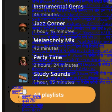
अपने iPhone या Mac पर संग्रहीत स्थानीय संगीत कैसे च
Evermusic और Flacbox के साथ अपने iPhone, iPad या
iPhone से USB फ्लैशकार्ड कैसे कनेक्ट करें और उस पर मौजू
Finder का उपयोग करके Mac से iPhone या iPad में फ़ाइले
SMB प्रोटोकॉल का उपयोग करके कंप्यूटर से iPhone में फ़
WiFi-Drive का उपयोग करके कंप्यूटर से iPhone में वायरले
क्लाउड स्टोरेज में फाइलें कैसे अपलोड करें और उन्हें Ev
Evermusic, Flacbox, Evertag से Bluesound VAULT के
YouTube से संगीत कैसे डाउनलोड करें और iPhone पर ऑफ
अपने Google खाते से थर्ड-पार्टी ऐप को कैसे डिस्कनेक्ट कर
iPhone पर संगीत बजाते हुए वीडियो कैसे रिकॉर्ड करें
Windows 10 पर DLNA मीडिया सर्वर कैसे सक्षम करें औ
WD My Cloud Home से iPhone पर संगीत कैसे चलाएं
WiFi-Drive का उपयोग करके iTunes के बिना कंप्यूटर से iP
ऑफलाइन होने पर अपने iPhone पर Dropbox से संगीत 
iPhone और Mac पर ID3 टैग कैसे एडिट करें
अपने iPhone पर लोकल फाइलें (iTunes फाइलें) कैसे चला
SMB का उपयोग करके Mac या PC से iPhone पर अपना सं
App Store से ऐप इंस्टॉल करने या रिडीम प्रोमो कोड क
सहायता
कानूनी
कानूनी सूचना
कुकी नीति
गोपनीयता नीति
नियम और शर्तें