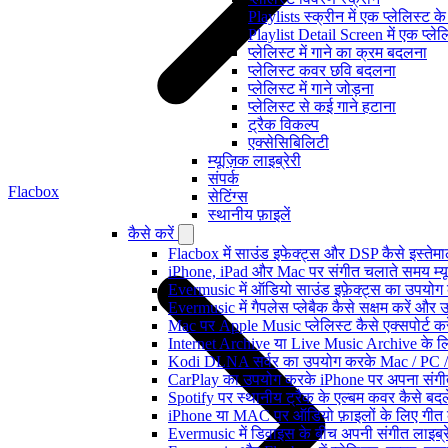
Playlists स्क्रीन में एक प्लेलिस्ट 
Playlist Detail Screen में एक प्ले
प्लेलिस्ट में गाने का क्रम बदलना
प्लेलिस्ट कवर छवि बदलना
प्लेलिस्ट में गाने जोड़ना
प्लेलिस्ट से कई गाने हटाना
ट्रैक विकल्प
एक्सेसिबिलिटी
म्यूज़िक लाइब्रेरी
संपर्क
Flacbox
सेटिंग्स
स्थानीय फ़ाइलें
कैसे करें
Flacbox में साउंड इफेक्ट्स और DSP कैसे इस्तेम
iPhone, iPad और Mac पर संगीत चलाते समय म्यूज़
Evermusic में ऑडियो साउंड इफ़ेक्ट्स का उपयोग कैस
Evermusic में गैपलेस प्लेबैक कैसे सक्षम करें और 
Mac पर Apple Music प्लेलिस्ट कैसे एक्सपोर्ट करें
Internet Archive या Live Music Archive के लि
Kodi DLNA सर्वर का उपयोग करके Mac / PC / 
CarPlay का उपयोग करके iPhone पर अपना संगीत
Spotify पर स्थानीय ट्रैक के एल्बम कवर कैसे ब
iPhone या MAC पर ऑडियो फ़ाइलों के लिए गीत कै
Evermusic में डिवाइस के बीच अपनी संगीत लाइब्र