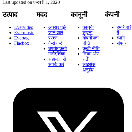
Last updated on
फ़रवरी 1, 2020
उत्पाद
मदद
कानूनी
कंपनी
Evervideo
अक्सर पूछे
कानूनी
हमारे बारे
Evermusic
जाने वाले
सूचना
में
Evertag
प्रश्न
गोपनीयता
ब्लॉग
Flacbox
कैसे करें
नीति
संपर्क
उपयोगकर्ता
कुकी नीति
मार्गदर्शिका
नियम और
सहायता से
शर्तें
संपर्क करें
लाइसेंस
अनुबंध