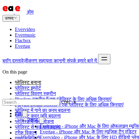
होम
उत्पाद
Evervideo
Evermusic
Flacbox
Evertag
ब्लॉग
दस्तावेज़ीकरण
सहायता
कानूनी
संपर्क
हमारे बारे में
On this page
प्लेलिस्ट बनाना
प्लेलिस्ट इम्पोर्ट
प्लेलिस्ट विवरण स्क्रीन
Playlists स्क्रीन में एक प्लेलिस्ट के लिए अधिक क्रियाएं
CTRL K
Playlist Detail Screen में एक प्लेलिस्ट के लिए अधिक क्रियाएं
प्लेलिस्ट में गाने का क्रम बदलना
होम
प्लेलिस्ट कवर छवि बदलना
उत्पाद
प्लेलिस्ट में गाने जोड़ना
Evermusic - iPhone और Mac के लिए ऑफलाइन म्यूजिक
प्लेलिस्ट से कई गाने हटाना
Evertag - iPhone और Mac के लिए म्यूज़िक टैग एडिटर
ट्रैक विकल्प
Evervideo - iPhone और Mac के लिए HD वीडियो प्ले
एक्सेसिबिलिटी