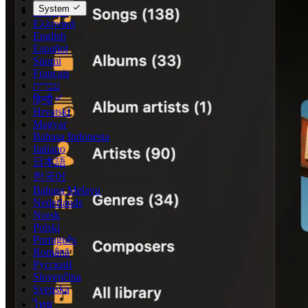
System
Deutsch
Ελληνικά
English
Español
Suomi
Français
עברית
हिन्दी
Hrvatski
Magyar
Bahasa Indonesia
Italiano
日本語
한국어
Bahasa Melayu
Nederlands
Norsk
Polski
Português
Română
Русский
Slovenčina
Svenska
ไทย