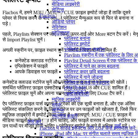
मीडिया लाइब्रेरी
सेटिंग्स
Flacbox में, हमने M3U / M3U8 / CUE फ़ाइल इम्पोर्ट जोड़ा है ताकि दूसरे
Flacbox
प्लेयर से स्विच करने के बाद आपको प्लेलिस्ट मैन्युअल रूप से फिर से बनाना न
ऑडियो प्लेयर
पड़े।
नेविगेशन
प्लेलिस्ट्स
पहले, Playlists सेक्शन पर जाएं। फिर, ऊपर-दाईं ओर More बटन टैप करें। मेन
प्लेलिस्ट बनाना
से Import Playlist चुनें।
प्लेलिस्ट इम्पोर्ट
प्लेलिस्ट विवरण स्क्रीन
अगली स्क्रीन पर, फ़ाइल स्थान चुनें। समर्थित विकल्पों में शामिल हैं:
Playlists स्क्रीन में एक प्लेलिस्ट के लिए 
Playlist Detail Screen में एक प्लेलिस्ट क
कनेक्टेड क्लाउड स्टोरेज
प्लेलिस्ट में गाने का क्रम बदलना
एप्लिकेशन में फाइलें
प्लेलिस्ट कवर छवि बदलना
आपके डिवाइस पर फाइलें
प्लेलिस्ट में गाने जोड़ना
कनेक्टेड क्लाउड स्टोरेज चुनें और प्लेलिस्ट फ़ाइल वाले फ़ोल्डर को खोलें।
प्लेलिस्ट से कई गाने हटाना
समर्थित प्लेलिस्ट फ़ाइल एक्सटेंशन में M3U, M3U8 और CUE शामिल हैं।
ट्रैक विकल्प
प्लेलिस्ट फ़ाइल चुनें और अपना चयन पुष्टि करने के लिए Done टैप करें।
एक्सेसिबिलिटी
म्यूज़िक लाइब्रेरी
ऐप प्लेलिस्ट फ़ाइल पार्स करता है, ट्रैकों की एक सूची बनाता है, और एक अंतिम
संपर्क
प्लेलिस्ट संकलित करने के लिए स्टोरेज पर उन फाइलों को खोजता है, जिसे फिर
सेटिंग्स
म्यूज़िक लाइब्रेरी में इम्पोर्ट किया जाता है। महत्वपूर्ण: M3U / CUE फ़ाइल में
स्थानीय फ़ाइलें
मीडिया फाइलों के सही पाथ होने चाहिए, और फाइलें वास्तव में आपके स्टोरेज पर
कैसे करें
उन पाथों पर मौजूद होनी चाहिए। प्लेलिस्ट इम्पोर्ट के बारे में अधिक
यहाँ
पढ़ें।
Flacbox में साउंड इफेक्ट्स और DSP कैसे इस्तेमाल करें
iPhone, iPad और Mac पर संगीत चलाते समय म्यूज़िक विज