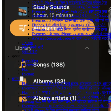
2025 में iPhone के लिए 5 सर्वश्रेष्ठ म्यूज़िक प्लेयर ऐप्स
Evermusic प्रोमो वीडियो: क्लाउड म्यूजिक प्लेयर
Evermusic 3.6: CarPlay, VoiceOver और बहुत कुछ
Evermusic 3.1: क्रॉसफ़ेड, लाइब्रेरी सिंक और बैकअप
Evermusic 3 मिलियन डाउनलोड तक पहुँचा: फीचर्स क
Flacbox 1.6: ऑटो सिंक, इक्वलाइज़र, OPUS सपोर्ट
Evermusic 2.3: ऑटो सिंक, प्लेबैक पोजीशन और टैग्स
Evermusic के साथ iPhone पर क्लाउड स्टोरेज से संगीत स
AVAssetResourceLoader के साथ iOS ऑडियो स्ट्रीमि
सहायता
हमसे संपर्क करें
हमारे बारे में
उत्पाद
Evervideo
Evermusic
Flacbox
Evertag
ब्लॉग
Flacbox 7.6: नया BASS ऑडियो इंजन, इफेक्ट्स, DSP, और एक 
Evermusic 8.7: असली गैपलेस प्लेबैक, ऑडियो इफ़ेक्ट्स, वॉल्यूम
Flacbox 7.4: नया CarPlay, Plex, Jellyfin, Subsonic, SFTP
Evervideo 1.7: नया Plex, Jellyfin, क्लाउड स्ट्रीमिंग, प्लेबैक 
Evertag 4.2: नए क्लाउड कनेक्शन, टैग एडिटर सेटिंग्स की व्याख्
Evermusic 8.6: नया CarPlay, Plex, Jellyfin, SFTP और लिर
2026 में iPhone के लिए सर्वश्रेष्ठ क्लाउड म्यूजिक प्लेयर