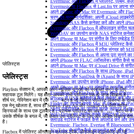
Evermusic और Flacbox में प्लेलिस्ट, एल्बम, कला
Evermusic या Flacbox से Last.fm पर अपना संगी
अपने iPhone और Mac पर Evermusic और Flacbox म
चरण-दर-चरण मार्गदर्शिका: अपनी iCloud लाइब्र
Synology NAS कैसे कनेक्ट करें और अपने iPhone
Evermusic और Flacbox में ऑफलाइन संगीत चलाएं:
WebDAV का उपयोग करके NAS स्टोरेज कनेक्ट कर
अपने iPhone या Mac पर संगीत के लिए एम्बेडेड लिर
Evermusic और Flacbox में M3U प्लेलिस्ट कैसे
Evermusic और Flacbox में ट्रैक संग्रह को M3U
Evermusic और Flacbox से अपना पूरा सुनने का इत
अपने iPhone पर FLAC (लॉसलेस) संगीत कैसे च
प्लेलिस्ट्स
अपने iPhone या Mac पर iCloud Drive से संगीत क
Evermusic और Flacbox के साथ iPhone, iPad और M
प्लेलिस्ट्स
Evermusic और SanDisk के iXpand के साथ iPho
Evermusic का उपयोग करके iPhone, iPad और Ma
अपने iPhone या Mac पर संग्रहीत स्थानीय संगीत
Playlists सेक्शन में, आपको अपने म्यूज़िक संग्रहों को प्रबंधित करने के लिए
Evermusic और Flacbox के साथ अपने iPhone, i
सहायक टूल मिलेंगे। यह क्षेत्र आपकी सभी प्लेलिस्ट एक ही जगह दिखाता है।
iPhone से USB फ्लैशकार्ड कैसे कनेक्ट करें और उस 
शीर्ष पर, नेविगेशन बार में एक
"…"
बटन है जो विभिन्न प्लेलिस्ट विकल्पों के सा
Finder का उपयोग करके Mac से iPhone या iPad में
एक मेनू खोलता है, साथ ही Search, Play All और Shuffle All जैसी त्वरित
SMB प्रोटोकॉल का उपयोग करके कंप्यूटर से iPhone
क्रियाओं के साथ एक टूलबार है। प्रत्येक प्लेलिस्ट का अपना
"…"
बटन भी है
WiFi-Drive का उपयोग करके कंप्यूटर से iPhone में
उसके शीर्षक के बगल में, जो केवल उस प्लेलिस्ट के लिए और अधिक विकल्प देता
क्लाउड स्टोरेज में फाइलें कैसे अपलोड करें और उन
है।
Evermusic, Flacbox, Evertag से Bluesound V
YouTube से संगीत कैसे डाउनलोड करें और iPhon
Flacbox में प्लेलिस्ट ऑनलाइन क्लाउड ट्रैक, ऑफलाइन डाउनलोड की गई