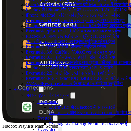
OpenAI के साथ Wix ब्लॉग पोस्ट को Markdown में एक्सपोर्ट कर
Flacbox से iPhone और Mac पर Lossless FLAC और DSD 
iPhone और iPad के लिए सर्वश्रेष्ठ क्लाउड म्यूजिक प्लेयर
Evermusic 6.8: Aliyun Drive, Synology, नए UI स्टाइल
Setapp Mobile पर Evermusic Pro: iOS के लिए क्लाउड म्यू
Evermusic दुनिया भर में 11 मिलियन डाउनलोड तक पहुँचा
Flacbox 10 लाख डाउनलोड तक पहुँचा: Hi-Res ऑडियो
2025 में iPhone के लिए 5 सर्वश्रेष्ठ म्यूज़िक प्लेयर ऐप्स
Evermusic प्रोमो वीडियो: क्लाउड म्यूजिक प्लेयर
Evermusic 3.6: CarPlay, VoiceOver और बहुत कुछ
Evermusic 3.1: क्रॉसफ़ेड, लाइब्रेरी सिंक और बैकअप
Evermusic 3 मिलियन डाउनलोड तक पहुँचा: फीचर्स का अवलो
Flacbox 1.6: ऑटो सिंक, इक्वलाइज़र, OPUS सपोर्ट
Evermusic 2.3: ऑटो सिंक, प्लेबैक पोजीशन और टैग्स
Evermusic के साथ iPhone पर क्लाउड स्टोरेज से संगीत स्ट्रीम 
AVAssetResourceLoader के साथ iOS ऑडियो स्ट्रीमिंग
दस्तावेज़ीकरण
अक्सर पूछे जाने वाले प्रश्न
Evermusic
Evermusic और Flacbox में क्या अंतर है
Evermusic और Evermusic Premium के बीच क्य
Evertag
Evertag और Evertag Premium में क्या अंतर है
Flacbox Playlists Main Screen
Evervideo