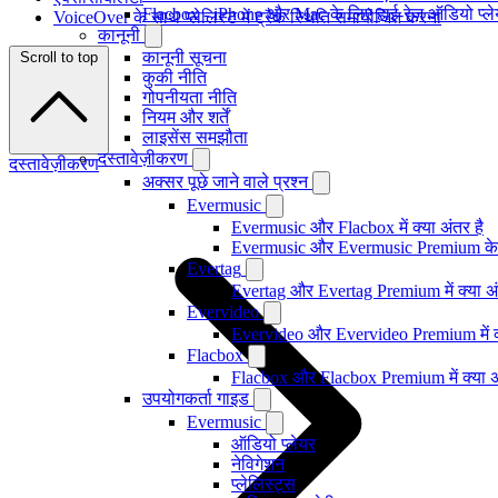
Flacbox - iPhone और Mac के लिए हाई-रेज़ ऑडियो प्ल
VoiceOver के साथ प्लेलिस्ट में ट्रैक स्थिति समायोजित करना
कानूनी
कानूनी सूचना
Scroll to top
कुकी नीति
गोपनीयता नीति
नियम और शर्तें
लाइसेंस समझौता
दस्तावेज़ीकरण
दस्तावेज़ीकरण
अक्सर पूछे जाने वाले प्रश्न
Evermusic
Evermusic और Flacbox में क्या अंतर है
Evermusic और Evermusic Premium के ब
Evertag
Evertag और Evertag Premium में क्या अं
Evervideo
Evervideo और Evervideo Premium में क्
Flacbox
Flacbox और Flacbox Premium में क्या अ
उपयोगकर्ता गाइड
Evermusic
ऑडियो प्लेयर
नेविगेशन
प्लेलिस्ट्स