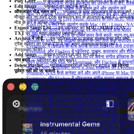
Play Later
— मौजूदा प्लेयर कतार के नीचे प्लेलिस्ट ट्रैक जोड़ता है।
Evermusic में ऑडियो साउंड इफ़ेक्ट्स का उपयोग कैसे करें: रीवर्ब
Edit Image
— प्लेलिस्ट का आर्टवर्क बदलें।
Evermusic में गैपलेस प्लेबैक कैसे सक्षम करें और उपयोग करें
ऑफलाइन मोड सक्षम करें
— प्लेलिस्ट के लिए ऑफलाइन मोड चालू करें
Mac पर Apple Music प्लेलिस्ट कैसे एक्सपोर्ट करें और उन्हें Ev
मौजूदा और नए दोनों ट्रैक स्वचालित रूप से डाउनलोड होते हैं। ऑफला
Internet Archive या Live Music Archive के लिए M3U प्लेलिस
मोड के बारे में अधिक
यहाँ
पढ़ें।
Kodi DLNA सर्वर का उपयोग करके Mac / PC / Linux / NAS 
Export Songs List
— इस प्लेलिस्ट को
M3U / M3U8 / CSV /
CarPlay का उपयोग करके iPhone पर अपना संगीत कैसे चलाएं
TXT
पर
यहाँ
बताए अनुसार एक्सपोर्ट करें।
Spotify पर स्थानीय ट्रैक के एल्बम कवर कैसे बदलें: चरण-दर-
Archive में जोड़ें
— इस प्लेलिस्ट (m3u फ़ाइल, एल्बम कवर और सभी
iPhone या MAC पर ऑडियो फ़ाइलों के लिए गीत कैसे संपादित क
ट्रैक सहित) को एकल ZIP में
यहाँ
बताए अनुसार आर्काइव करें।
Evermusic में डिवाइस के बीच अपनी संगीत लाइब्रेरी कैसे ट्रा
Premium फीचर।
Evermusic और Flacbox में प्लेलिस्ट, एल्बम, कलाकार और शैलियों
Add Songs
— वर्तमान प्लेलिस्ट में और गाने जोड़ें।
Evermusic या Flacbox से Last.fm पर अपना संगीत इतिहास कैसे
नाम बदलें
— प्लेलिस्ट का नाम बदलें।
अपने iPhone और Mac पर Evermusic और Flacbox में डायनामिक 
Delete Playlist
— म्यूज़िक लाइब्रेरी से प्लेलिस्ट हटाएं।
यह क्रिया
चरण-दर-चरण मार्गदर्शिका: अपनी iCloud लाइब्रेरी को Evermu
पूर्ववत नहीं की जा सकती।
Synology NAS कैसे कनेक्ट करें और अपने iPhone या Mac पर स
Evermusic और Flacbox में ऑफलाइन संगीत चलाएं: क्लाउड से स्
WebDAV का उपयोग करके NAS स्टोरेज कनेक्ट करें और अपने i
अपने iPhone या Mac पर संगीत के लिए एम्बेडेड लिरिक्स, टिप्पणिय
Evermusic और Flacbox में M3U प्लेलिस्ट कैसे आयात करें
Evermusic और Flacbox में ट्रैक संग्रह को M3U, CSV और TXT 
Evermusic और Flacbox से अपना पूरा सुनने का इतिहास Last.fm
अपने iPhone पर FLAC (लॉसलेस) संगीत कैसे चलाएं
अपने iPhone या Mac पर iCloud Drive से संगीत कैसे स्ट्रीम कर
Evermusic और Flacbox के साथ iPhone, iPad और Mac पर अपने ऑड
Evermusic और SanDisk के iXpand के साथ iPhone पर USB फ्
Evermusic का उपयोग करके iPhone, iPad और Mac पर ऑडियोबु