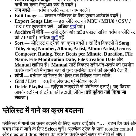
गानों का क्रम मैन्युअल रूप से बदलें।
नाम बदलें
— वर्तमान प्लेलिस्ट का नाम बदलें।
Edit Image
— वर्तमान प्लेलिस्ट के लिए एल्बम आर्टवर्क बदलें।
Export Songs List
— इस प्लेलिस्ट को
M3U / M3U8 / CSV /
TXT
पर एक्सपोर्ट करें। अधिक
यहाँ
पढ़ें।
Archive में जोड़ें
— सभी ट्रैक और m3u फ़ाइल सहित वर्तमान प्लेलिस्ट
को ZIP करें। अधिक
यहाँ
पढ़ें।
Sort
— प्लेलिस्ट में ट्रैकों का क्रम बदलें। सॉर्टिंग विकल्पों में
Song
Title, Song Number, Album, Artist, Album Artist, Genre,
Composer, Rating, Year, Beats per Minute, Duration, File
Name, File Modification Date, File Creation Date
और
Manual
शामिल हैं।
Manual
सॉर्ट विकल्प ड्रैग-एंड-ड्रॉप का उपयोग
करके गानों को मैन्युअल रूप से पुनः क्रमित करने की अनुमति देता है।
खोजें
— वर्तमान प्लेलिस्ट के भीतर एक विशिष्ट गाना खोजें।
Grid / List
— स्क्रीन-लेआउट प्रेजेंटेशन बदलें।
Delete Playlist
— म्यूज़िक लाइब्रेरी से प्लेलिस्ट हटाएं। यह क्रिया
आपके स्टोरेज से ट्रैक नहीं हटाती, लेकिन
इसे पूर्ववत नहीं किया जा
सकता
।
प्लेलिस्ट में गाने का क्रम बदलना
प्लेलिस्ट में गानों का क्रम बदलने के लिए, ऊपर-दाईं ओर
"…"
बटन टैप करें औ
चयन मोड में जाने के लिए
Select
चुनें। प्रत्येक ट्रैक के पास reorder control
और drag-and-drop जेस्चर का उपयोग करके उन्हें ऊपर या नीचे ले जाएं।