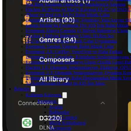
Wix Blog Yazılarını OpenAI ile Markdown'a Aktarma
Flacbox ile iPhone ve Mac'te Kayıpsız FLAC ve DSD 
iPhone ve iPad için En İyi Bulut Müzik Çalar
Evermusic 6.8: Aliyun Drive, Synology, Yeni Arayüz Stil
Setapp Mobile'da Evermusic Pro: iOS İçin Bulut Müzik
Evermusic Dünya Çapında 11 Milyon İndirmeye Ulaştı
Flacbox 1 Milyon İndirmeye Ulaştı: Hi-Res Ses
2025'te En İyi 5 iPhone Müzik Çalar Uygulaması
Evermusic Tanıtım Videosu: Bulut Müzik Çalar
Evermusic 3.6: CarPlay, VoiceOver ve Daha Fazlası
Evermusic 3.1: Crossfade, Kütüphane Senkronizasyonu
Evermusic 3 Milyon İndirmeye Ulaştı: Özellik Genel Bak
Flacbox 1.6: Otomatik Senkronizasyon, Ekolayzır, OPU
Evermusic 2.3: Otomatik Senkronizasyon, Oynatma Kon
Evermusic ile iPhone'da Bulut Depolamadan Müzik Yayı
AVAssetResourceLoader ile iOS Ses Akışı
Belgeler
Kullanım Kılavuzu
Evermusic
Ayarlar
Bağlantılar
Çalma Listeleri
Müzik Kütüphanesi
Navigasyon