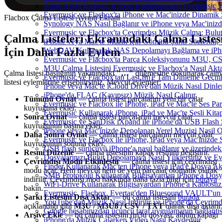
Adım Adım Kılavuz: iCloud Kütüphanenizi Evermusic v
Evermusic ve Flacbox'ta iPhone ve Mac'inizde Dinamik 
Flacbox Çalma Listesi Ayrıntı Ekranı
Synology NAS Nasıl Bağlanır ve iPhone veya Mac'inizd
Evermusic ve Flacbox'ta Çevrimdışı Müzik Çalma: Bulut
Çalma Listeleri Ekranındaki Çalma Listes
iPhone veya Mac'te Müzik için Gömülü Şarkı Sözlerini, 
İçin Daha Fazla Eylem
WebDAV Kullanarak NAS Depolamayı Bağlama ve iPho
Evermusic ve Flacbox'ta Parça Koleksiyonunu M3U, C
M3U Çalma Listesini Evermusic ve Flacbox'a Nasıl Aktar
Çalma listesi başlığının yakınındaki
"…"
düğmesine dokunarak çalm
Evermusic ve Flacbox'tan Last.fm'e Tam Dinleme Geçmiş
listesi eylemlerine erişebilirsiniz. Mevcut eylemler:
iPhone veya Mac'te iCloud Drive'dan Müzik Nasıl Dinle
iPhone'da FLAC (Kayıpsız) Müzik Nasıl Çalınır
Tümünü Oynat
— çalma listesi parçalarını yeni bir çalar
Evermusic ve Flacbox ile iPhone, iPad ve Mac'te Ses P
kuyruğuna ekler.
Evermusic Kullanarak iPhone, iPad ve Mac'te Sesli Kit
Sonra Oynat
— çalma listesi parçalarını mevcut çalar
Evermusic ve SanDisk iXpand ile iPhone'da USB Flash 
kuyruğunun başına ekler.
iPhone veya Mac'inizde Depolanan Yerel Muzigi Nasil O
Daha Sonra Oynat
— çalma listesi parçalarını mevcut çalar
Evermusic ve Flacbox ile iPhone, iPad veya Mac'inizde S
kuyruğunun sonuna ekler.
USB flash sürücüyü iPhone'a nasıl bağlanır ve üzerindeki 
Resmi Düzenle
— çalma listesinin kapak resmini değiştirir.
Dosyalarınızı Bulut Depolamaya Nasıl Yüklersiniz ve Ev
Çevrimdışı Modu Etkinleştir
— çalma listesi için çevrimdışı
Finder Kullanarak Mac'ten iPhone veya iPad'e Dosya A
modu açar. Hem mevcut hem de yeni parçalar otomatik olarak
SMB Protokolü Kullanarak Bilgisayardan iPhone'a Dos
indirilir. Çevrimdışı mod hakkında daha fazla bilgi için
buraya
WiFi-Drive Kullanarak Bilgisayardan iPhone'a Kablosuz 
bakın.
Evermusic, Flacbox, Evertag'den Bluesound VAULT'un dah
Şarkı Listesini Dışa Aktar
— bu çalma listesini
burada
YouTube'dan Müzik Nasıl İndirilir ve iPhone'da Çevrimd
açıklandığı gibi
M3U / M3U8 / CSV / TXT
olarak dışa aktarır
Google hesabınızdan üçüncü taraf uygulamanın bağlantısı
Arşive Ekle
— bu çalma listesini (m3u dosyası, albüm kapağı
iPhone'da Müzik Çalarken Video Nasıl Kaydedilir