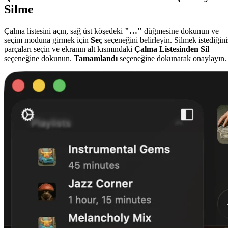
Silme
Çalma listesini açın, sağ üst köşedeki
"…"
düğmesine dokunun ve
seçim moduna girmek için
Seç
seçeneğini belirleyin. Silmek istediğini
parçaları seçin ve ekranın alt kısmındaki
Çalma Listesinden Sil
seçeneğine dokunun.
Tamamlandı
seçeneğine dokunarak onaylayın.