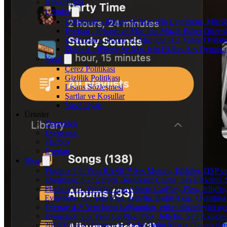
Hakkımızda
Ürünler
Evermusic - iPhone ve Mac için Çevrimdışı Müzik
Evertag - iPhone ve Mac için Müzik Etiket Düzenl
Evervideo - iPhone ve Mac için HD Video Oynatı
Flacbox - iPhone ve Mac için Hi-Res Ses Oynatıcı
Yasal
Çerez Politikası
Gizlilik Politikası
Lisans Sözleşmesi
Şartlar ve Koşullar
Yasal Uyarı
Ürünler
Evervideo
Evermusic
Flacbox
Evertag
Blog
Flacbox 7.6: Yeni BASS™ Ses Motoru, Efektler, DSP ve 
Evermusic 8.7: Gerçek Boşluksuz Çalma, Ses Efektleri,
Flacbox 7.4: Yeniden inşa edilmiş CarPlay, Plex, Jellyfi
Evervideo 1.7: Yeni Plex, Jellyfin, Bulut Akışı, Oynatma
Evertag 4.2: Yeni bulut bağlantıları, etiket düzenleyici aya
Evermusic 8.6: Yeni CarPlay, Plex, Jellyfin, SFTP, sözler
2026 Yılında iPhone için En İyi Bulut Müzik Oynatıcılar