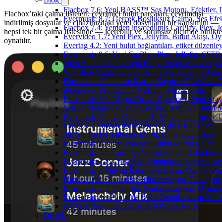
Flacbox 7.6: Yeni BASS™ Ses Motoru, Efektler, D
Flacbox’taki çalma listeleri; çevrimiçi bulut parçaları, çevrimdışı
Evermusic 8.7: Gerçek Boşluksuz Çalma, Ses Efek
indirilmiş dosyalar ve cihazınızdaki yerel dosyaların bir karışımını —
Flacbox 7.4: Yeniden inşa edilmiş CarPlay, Plex, J
hepsi tek bir çalma listesinde — içerebilir ve sorunsuz biçimde birlikte
Evervideo 1.7: Yeni Plex, Jellyfin, Bulut Akışı, O
oynatılır.
Evertag 4.2: Yeni bulut bağlantıları, etiket düzenley
Evermusic 8.6: Yeni CarPlay, Plex, Jellyfin, SFTP, 
2026 Yılında iPhone için En İyi Bulut Müzik Oynat
Wix Blog Yazılarını OpenAI ile Markdown'a Akt
Flacbox ile iPhone ve Mac'te Kayıpsız FLAC ve
iPhone ve iPad için En İyi Bulut Müzik Çalar
Evermusic 6.8: Aliyun Drive, Synology, Yeni Arayü
Setapp Mobile'da Evermusic Pro: iOS İçin Bulut 
Evermusic Dünya Çapında 11 Milyon İndirmeye U
Flacbox 1 Milyon İndirmeye Ulaştı: Hi-Res Ses
2025'te En İyi 5 iPhone Müzik Çalar Uygulaması
Evermusic Tanıtım Videosu: Bulut Müzik Çalar
Evermusic 3.6: CarPlay, VoiceOver ve Daha Fazla
Evermusic 3.1: Crossfade, Kütüphane Senkroniza
Evermusic 3 Milyon İndirmeye Ulaştı: Özellik Gen
Flacbox 1.6: Otomatik Senkronizasyon, Ekolayzı
Evermusic 2.3: Otomatik Senkronizasyon, Oynatm
Evermusic ile iPhone'da Bulut Depolamadan Müzi
AVAssetResourceLoader ile iOS Ses Akışı
Destek