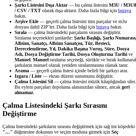
Şarkı Listesini Dışa Aktar
— bu çalma listesini
M3U / M3U
/ CSV / TXT
olarak dışa aktarır. Daha fazla bilgi için
buraya
bakın.
Arşive Ekle
— geçerli çalma listesini tüm parçalar ve m3u
dosyası dahil ZIP’ler. Daha fazla bilgi için
buraya
bakın.
Sırala
— çalma listesindeki parçaların sırasını değiştirir.
Sıralama seçenekleri şunlardır:
Şarkı Başlığı, Şarkı Numarası
Albüm, Sanatçı, Albüm Sanatçısı, Tür, Besteci,
Derecelendirme, Yıl, Dakika Başına Vuruş, Süre, Dosya
Adı, Dosya Değiştirme Tarihi, Dosya Oluşturma Tarihi
ve
Manuel
.
Manuel
sıralama seçeneği, sürükle ve bırak kullanara
şarkıların manuel olarak yeniden sıralanmasına olanak tanır.
Arama
— geçerli çalma listesi içinde belirli bir şarkıyı arar.
Izgara / Liste
— ekran düzeni sunumunu değiştirir.
Çalma Listesini Sil
— çalma listesini müzik kitaplığından siler.
Bu eylem parçaları depolama alanınızdan silmez, ancak
geri
alınamaz
.
Çalma Listesindeki Şarkı Sırasını
Değiştirme
Çalma listesindeki şarkıların sırasını değiştirmek için sağ üst köşedeki
"…"
düğmesine dokunun ve seçim moduna girmek için
Seç