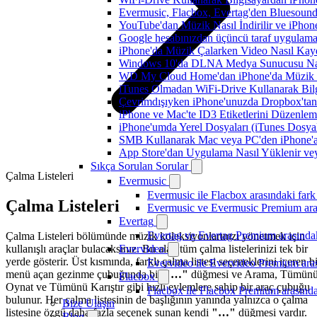
Evermusic, Flacbox, Evertag'den Bluesound 
YouTube'dan Müzik Nasıl İndirilir ve iPhon
Google hesabınızdan üçüncü taraf uygulamanı
iPhone'da Müzik Çalarken Video Nasıl Kayd
Windows 10'da DLNA Medya Sunucusu Nasıl E
WD My Cloud Home'dan iPhone'da Müzik N
iTunes Olmadan WiFi-Drive Kullanarak Bilgi
Çevrimdışıyken iPhone'unuzda Dropbox'tan
iPhone ve Mac'te ID3 Etiketlerini Düzenle
iPhone'umda Yerel Dosyaları (iTunes Dosyal
SMB Kullanarak Mac veya PC'den iPhone'a
App Store'dan Uygulama Nasıl Yüklenir vey
Sıkça Sorulan Sorular
Çalma Listeleri
Evermusic
Evermusic ile Flacbox arasındaki fark
Çalma Listeleri
Evermusic ve Evermusic Premium aras
Evertag
Evertag ve Evertag Premium arasındak
Çalma Listeleri bölümünde müzik koleksiyonlarınızı yönetmek için
kullanışlı araçlar bulacaksınız. Bu alan tüm çalma listelerinizi tek bir
Evervideo
yerde gösterir. Üst kısmında, farklı çalma listesi seçeneklerini içeren b
Evervideo ile Evervideo Premium aras
menü açan gezinme çubuğunda bir
"…"
düğmesi ve Arama, Tümün
Flacbox
Oynat ve Tümünü Karıştır gibi hızlı eylemlere sahip bir araç çubuğu
Flacbox ile Flacbox Premium arasında
bulunur. Her çalma listesinin de başlığının yanında yalnızca o çalma
Bize Ulaşın
listesine özgü daha fazla seçenek sunan kendi
"…"
düğmesi vardır.
Blog