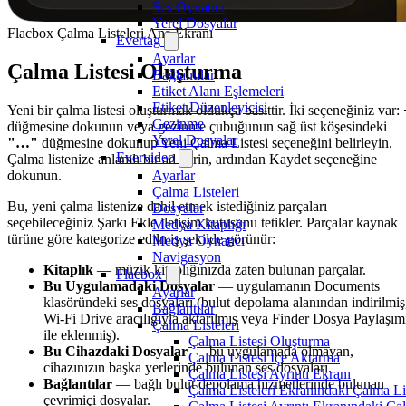
Ses Oynatıcı
Yerel Dosyalar
Flacbox Çalma Listeleri Ana Ekranı
Evertag
Ayarlar
Çalma Listesi Oluşturma
Bağlantılar
Etiket Alanı Eşlemeleri
Etiket Düzenleyicisi
Yeni bir çalma listesi oluşturmak oldukça basittir. İki seçeneğiniz var:
Gezinme
düğmesine dokunun veya gezinme çubuğunun sağ üst köşesindeki
Yerel Dosyalar
"…"
düğmesine dokunup Yeni Çalma Listesi seçeneğini belirleyin.
Evervideo
Çalma listenize anlamlı bir ad verin, ardından Kaydet seçeneğine
dokunun.
Ayarlar
Çalma Listeleri
Bu, yeni çalma listenize dahil etmek istediğiniz parçaları
Dosyalar
seçebileceğiniz Şarkı Ekle iletişim kutusunu tetikler. Parçalar kaynak
Medya Kitaplığı
türüne göre kategorize edilmiş şekilde görünür:
Medya Oynatıcı
Navigasyon
Kitaplık
— müzik kitaplığınızda zaten bulunan parçalar.
Flacbox
Bu Uygulamadaki Dosyalar
— uygulamanın Documents
Ayarlar
klasöründeki ses dosyaları (bulut depolama alanından indirilmiş
Bağlantılar
Wi-Fi Drive aracılığıyla aktarılmış veya Finder Dosya Paylaşım
Çalma Listeleri
ile eklenmiş).
Çalma Listesi Oluşturma
Bu Cihazdaki Dosyalar
— bu uygulamada olmayan,
Çalma Listesi İçe Aktarma
cihazınızın başka yerlerinde bulunan ses dosyaları.
Çalma Listesi Ayrıntı Ekranı
Bağlantılar
— bağlı bulut depolama hizmetlerinde bulunan
Çalma Listeleri Ekranındaki Çalma Li
çevrimiçi dosyalar.