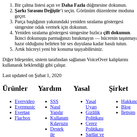
Bir çalma listesi açın ve
Daha Fazla
düğmesine dokunun.
Şarkı Sırasını Değiştir
‘i seçin. Görünüm düzenleme moduna
geçer.
Parça başlığının yakınındaki yeniden sıralama göstergesi
simgesine odak vermek için dokunun.
Yeniden sıralama göstergesi simgesine hızlıca
çift dokunun
.
İkinci dokunuşta parmağınızı bırakmayın — hücrenin taşınmay
hazır olduğunu belirten bir ses duyulana kadar basılı tutun.
Artık hücreyi yeni bir konuma taşıyabilirsiniz.
Diğer bileşenler, sistem tarafından sağlanan VoiceOver kalıplarını
kullanarak beklendiği gibi çalışır.
Last updated on
Şubat 1, 2020
Ürünler
Yardım
Yasal
Şirket
Evervideo
SSS
Yasal
Hakkın
Evermusic
Nasıl
Uyarı
Blog
Evertag
Yapılır
Gizlilik
İletişim
Flacbox
Kullanım
Politikası
Kılavuzu
Çerez
Destek
Politikası
ile
Şartlar ve