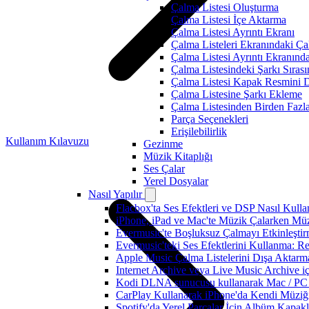
Çalma Listesi Oluşturma
Çalma Listesi İçe Aktarma
Çalma Listesi Ayrıntı Ekranı
Çalma Listeleri Ekranındaki Ça
Çalma Listesi Ayrıntı Ekranınd
Çalma Listesindeki Şarkı Sırası
Çalma Listesi Kapak Resmini D
Çalma Listesine Şarkı Ekleme
Çalma Listesinden Birden Fazla
Parça Seçenekleri
Erişilebilirlik
Kullanım Kılavuzu
Gezinme
Müzik Kitaplığı
Ses Çalar
Yerel Dosyalar
Nasıl Yapılır
Flacbox'ta Ses Efektleri ve DSP Nasıl Kulla
iPhone, iPad ve Mac'te Müzik Çalarken Müzik
Evermusic'te Boşluksuz Çalmayı Etkinleşti
Evermusic'teki Ses Efektlerini Kullanma: R
Apple Music Çalma Listelerini Dışa Aktarm
Internet Archive veya Live Music Archive i
Kodi DLNA sunucusu kullanarak Mac / PC / 
CarPlay Kullanarak iPhone'da Kendi Müziğin
Spotify'da Yerel Parçalar İçin Albüm Kapak