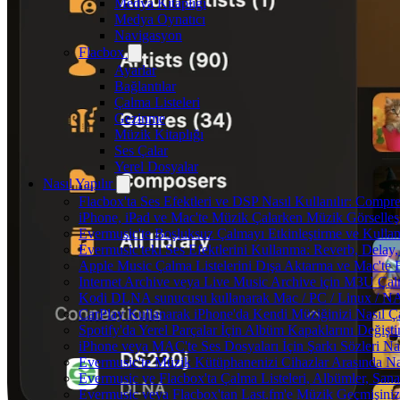
Medya Kitaplığı
Medya Oynatıcı
Navigasyon
Flacbox
Ayarlar
Bağlantılar
Çalma Listeleri
Gezinme
Müzik Kitaplığı
Ses Çalar
Yerel Dosyalar
Nasıl Yapılır
Flacbox'ta Ses Efektleri ve DSP Nasıl Kullanılır: Compr
iPhone, iPad ve Mac'te Müzik Çalarken Müzik Görselleştir
Evermusic'te Boşluksuz Çalmayı Etkinleştirme ve Kulla
Evermusic'teki Ses Efektlerini Kullanma: Reverb, Delay
Apple Music Çalma Listelerini Dışa Aktarma ve Mac'te 
Internet Archive veya Live Music Archive için M3U Çalm
Kodi DLNA sunucusu kullanarak Mac / PC / Linux / NAS'
CarPlay Kullanarak iPhone'da Kendi Müziğinizi Nasıl Ça
Spotify'da Yerel Parçalar İçin Albüm Kapaklarını Değiş
iPhone veya MAC'te Ses Dosyaları İçin Şarkı Sözleri Na
Evermusic'te Müzik Kütüphanenizi Cihazlar Arasında Na
Evermusic ve Flacbox'ta Çalma Listeleri, Albümler, Sanatç
Evermusic veya Flacbox'tan Last.fm'e Müzik Geçmişinizi