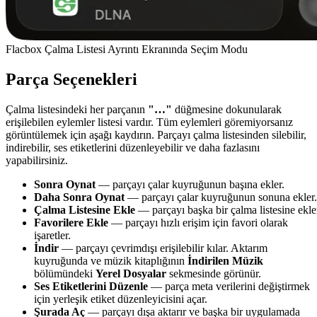
Flacbox Çalma Listesi Ayrıntı Ekranında Seçim Modu
Parça Seçenekleri
Çalma listesindeki her parçanın
"…"
düğmesine dokunularak
erişilebilen eylemler listesi vardır. Tüm eylemleri göremiyorsanız
görüntülemek için aşağı kaydırın. Parçayı çalma listesinden silebilir,
indirebilir, ses etiketlerini düzenleyebilir ve daha fazlasını
yapabilirsiniz.
Sonra Oynat
— parçayı çalar kuyruğunun başına ekler.
Daha Sonra Oynat
— parçayı çalar kuyruğunun sonuna ekler.
Çalma Listesine Ekle
— parçayı başka bir çalma listesine ekle
Favorilere Ekle
— parçayı hızlı erişim için favori olarak
işaretler.
İndir
— parçayı çevrimdışı erişilebilir kılar. Aktarım
kuyruğunda ve müzik kitaplığının
İndirilen Müzik
bölümündeki
Yerel Dosyalar
sekmesinde görünür.
Ses Etiketlerini Düzenle
— parça meta verilerini değiştirmek
için yerleşik etiket düzenleyicisini açar.
Şurada Aç
— parçayı dışa aktarır ve başka bir uygulamada