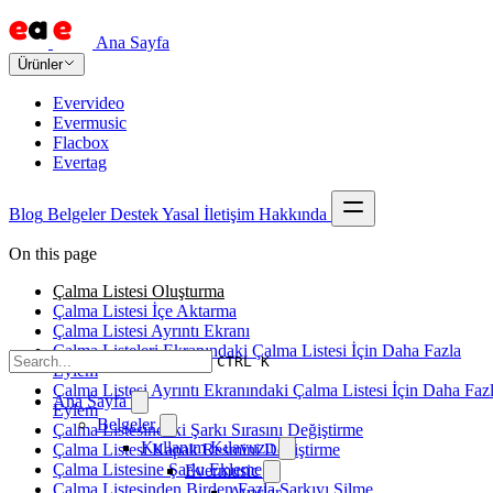
Ana Sayfa
Ürünler
Evervideo
Evermusic
Flacbox
Evertag
Blog
Belgeler
Destek
Yasal
İletişim
Hakkında
On this page
Çalma Listesi Oluşturma
Çalma Listesi İçe Aktarma
Çalma Listesi Ayrıntı Ekranı
Çalma Listeleri Ekranındaki Çalma Listesi İçin Daha Fazla
CTRL K
Eylem
Çalma Listesi Ayrıntı Ekranındaki Çalma Listesi İçin Daha Faz
Ana Sayfa
Eylem
Belgeler
Çalma Listesindeki Şarkı Sırasını Değiştirme
Kullanım Kılavuzu
Çalma Listesi Kapak Resmini Değiştirme
Çalma Listesine Şarkı Ekleme
Evermusic
Çalma Listesinden Birden Fazla Şarkıyı Silme
Ayarlar