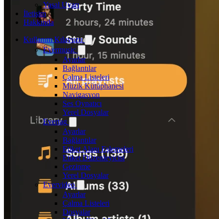
Yasal Uyarı
İletişim
Hakkında
Kullanım Kılavuzu
Evermusic
Ayarlar
Bağlantılar
Çalma Listeleri
Müzik Kütüphanesi
Navigasyon
Ses Oynatıcı
Yerel Dosyalar
Evertag
Ayarlar
Bağlantılar
Etiket Alanı Eşlemeleri
Etiket Düzenleyicisi
Gezinme
Yerel Dosyalar
Evervideo
Ayarlar
Çalma Listeleri
Dosyalar