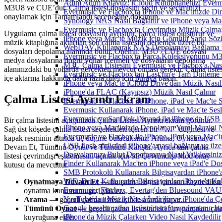
Adım Adım Kılavuz: iCloud Kütüphanenizi Everm
M3U8 ve CUE’dur. Çalma listesi dosyasını seçin ve seçiminizi
Evermusic ve Flacbox'ta iPhone ve Mac'inizde Di
onaylamak için Tamamlandı seçeneğine dokunun.
Synology NAS Nasıl Bağlanır ve iPhone veya Mac
Evermusic ve Flacbox'ta Çevrimdışı Müzik Çalma:
Uygulama çalma listesi dosyasını ayrıştırır, parça listesi oluşturur ve
iPhone veya Mac'te Müzik için Gömülü Şarkı Sözle
müzik kitaplığına aktarılan son çalma listesini derlemek üzere bu
WebDAV Kullanarak NAS Depolamayı Bağlama ve
dosyaları depolama alanında bulur. Önemli: M3U / CUE dosyası
Evermusic ve Flacbox'ta Parça Koleksiyonunu 
medya dosyalarına doğru yollar içermeli ve dosyaların depolama
M3U Çalma Listesini Evermusic ve Flacbox'a Nasıl
alanınızdaki bu yollarda gerçekten mevcut olması gerekir. Çalma listes
Evermusic ve Flacbox'tan Last.fm'e Tam Dinleme 
içe aktarma hakkında daha fazla bilgi için
buraya
bakın.
iPhone veya Mac'te iCloud Drive'dan Müzik Nasıl
iPhone'da FLAC (Kayıpsız) Müzik Nasıl Çalınır
Çalma Listesi Ayrıntı Ekranı
Evermusic ve Flacbox ile iPhone, iPad ve Mac'te
Evermusic Kullanarak iPhone, iPad ve Mac'te Ses
Evermusic ve SanDisk iXpand ile iPhone'da USB 
Bir çalma listesini açtığınızda Çalma Listesi Ayrıntı ekranı görünür.
iPhone veya Mac'inizde Depolanan Yerel Muzigi N
Sağ üst köşede çalma listesi seçenekleri içeren bir
"…"
düğmesi ve
Evermusic ve Flacbox ile iPhone, iPad veya Mac'in
kapak resminin altında üç düğme bulacaksınız: Arama, Oynatmaya
USB flash sürücüyü iPhone'a nasıl bağlanır ve üzer
Devam Et, Tümünü Oynat ve Tümünü Karıştır. Ayrıca tam çalma
Dosyalarınızı Bulut Depolamaya Nasıl Yüklersiniz
listesi çevrimdışı eşitlemesini açmak için bir Çevrimdışı Mod onay
Finder Kullanarak Mac'ten iPhone veya iPad'e D
kutusu da mevcuttur.
SMB Protokolü Kullanarak Bilgisayardan iPhone
WiFi-Drive Kullanarak Bilgisayardan iPhone'a Kab
Oynatmaya Devam Et
— bu çalma listesi için son kaydedilen
Evermusic, Flacbox, Evertag'den Bluesound VAULT'
oynatma konumunu geri yükler.
YouTube'dan Müzik Nasıl İndirilir ve iPhone'da Ç
Arama
— geçerli çalma listesi içinde arama yapar.
Google hesabınızdan üçüncü taraf uygulamanın bağl
Tümünü Oynat
— geçerli çalma listesindeki tüm parçaları çal
iPhone'da Müzik Çalarken Video Nasıl Kaydedilir
kuyruğuna ekler.