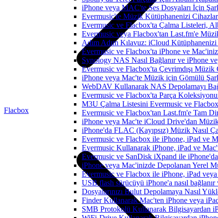
iPhone veya MAC'te Ses Dosyaları İçin Şark
Evermusic'te Müzik Kütüphanenizi Cihazlar
Evermusic ve Flacbox'ta Çalma Listeleri, Alb
Evermusic veya Flacbox'tan Last.fm'e Müzik
Adım Adım Kılavuz: iCloud Kütüphanenizi 
Evermusic ve Flacbox'ta iPhone ve Mac'ini
Synology NAS Nasıl Bağlanır ve iPhone vey
Evermusic ve Flacbox'ta Çevrimdışı Müzik 
iPhone veya Mac'te Müzik için Gömülü Şarkı
WebDAV Kullanarak NAS Depolamayı Bağl
Evermusic ve Flacbox'ta Parça Koleksiyo
M3U Çalma Listesini Evermusic ve Flacbox'a
Flacbox
Evermusic ve Flacbox'tan Last.fm'e Tam Di
iPhone veya Mac'te iCloud Drive'dan Müzik
iPhone'da FLAC (Kayıpsız) Müzik Nasıl Çal
Evermusic ve Flacbox ile iPhone, iPad ve 
Evermusic Kullanarak iPhone, iPad ve Mac'
Evermusic ve SanDisk iXpand ile iPhone'd
iPhone veya Mac'inizde Depolanan Yerel Mu
Evermusic ve Flacbox ile iPhone, iPad veya 
USB flash sürücüyü iPhone'a nasıl bağlanır v
Dosyalarınızı Bulut Depolamaya Nasıl Yükle
Finder Kullanarak Mac'ten iPhone veya iPa
SMB Protokolü Kullanarak Bilgisayardan i
WiFi-Drive Kullanarak Bilgisayardan iPhone