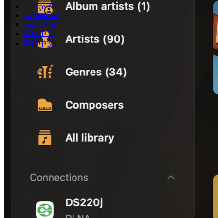
Türkçe
Українська
Tiếng Việt
简体中文
繁體中文