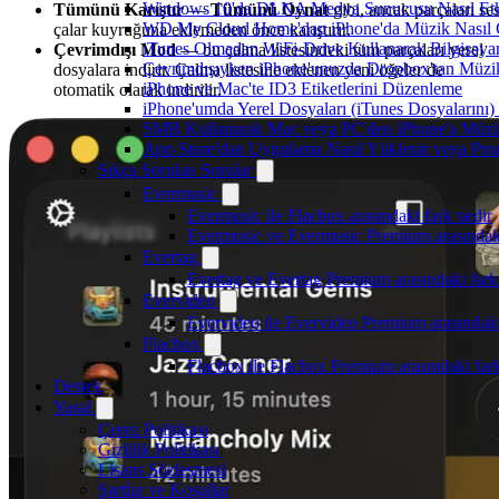
Windows 10'da DLNA Medya Sunucusu Nasıl Etkinle
Tümünü Karıştır
—
Tümünü Oynat
gibi, ancak parçaları se
WD My Cloud Home'dan iPhone'da Müzik Nasıl Ç
çalar kuyruğuna eklemeden önce karıştırır.
iTunes Olmadan WiFi-Drive Kullanarak Bilgisayard
Çevrimdışı Mod
— bu çalma listesindeki tüm parçaları yerel
Çevrimdışıyken iPhone'unuzda Dropbox'tan Müzi
dosyalara indirir. Çalma listesine eklenen yeni öğeler de
iPhone ve Mac'te ID3 Etiketlerini Düzenleme
otomatik olarak indirilir.
iPhone'umda Yerel Dosyaları (iTunes Dosyalarını)
SMB Kullanarak Mac veya PC'den iPhone'a Müzi
App Store'dan Uygulama Nasıl Yüklenir veya Prom
Sıkça Sorulan Sorular
Evermusic
Evermusic ile Flacbox arasındaki fark nedir
Evermusic ve Evermusic Premium arasındaki
Evertag
Evertag ve Evertag Premium arasındaki fark
Evervideo
Evervideo ile Evervideo Premium arasındaki
Flacbox
Flacbox ile Flacbox Premium arasındaki far
Destek
Yasal
Çerez Politikası
Gizlilik Politikası
Lisans Sözleşmesi
Şartlar ve Koşullar