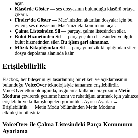
açar.
Klasörde Göster
— ses dosyasının bulunduğu klasörü ortaya
çıkarır.
Finder’da Göster
— Mac’inizden aktarılan dosyalar için bu
eylem, ses dosyasının Mac’inizdeki konumunu açar.
Çalma Listesinden Sil
— parçayı çalma listesinden siler.
Bulut Hizmetinden Sil
— parçayı çalma listesinden ve ilgili
bulut hizmetinden siler.
Bu işlem geri alınamaz.
Müzik Kitaplığından Sil
— parçayı müzik kitaplığından siler;
dosya depolama alanında kalır.
Erişilebilirlik
Flacbox, her bileşenin iyi tasarlanmış bir etiketi ve açıklamasının
bulunduğu
VoiceOver
teknolojisiyle tamamen erişilebilirdir.
VoiceOver etkin olduğunda, uygulama kullanıcı arayüzünü
Metin
Moduna
çevirerek gezinme hızını ve rahatlığını artırmak için yalnızc
erişilebilir ve kullanışlı öğeleri görüntüler. Ayrıca Ayarlar →
Erişilebilirlik → Metin Modu bölümünden Metin Modunu
etkinleştirebilirsiniz.
VoiceOver ile Çalma Listesindeki Parça Konumunu
Ayarlama