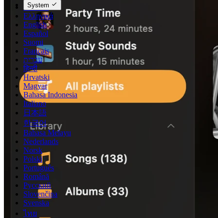
System
Deutsch
Ελληνικά
English
Español
Suomi
Français
עברית
हिन्दी
Hrvatski
Magyar
Bahasa Indonesia
Italiano
日本語
한국어
Bahasa Melayu
Nederlands
Norsk
Polski
Português
Română
Русский
Slovenčina
Svenska
ไทย