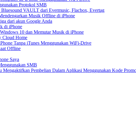
nggunakan Protokol SMB
 Bluesound VAULT dari Evermusic, Flacbox, Evertag
endengarkan Musik Offline di iPhone
tiga dari akun Google Anda
k di iPhone
 Windows 10 dan Memutar Musik di iPhone
My Cloud Home
e iPhone Tanpa iTunes Menggunakan WiFi-Drive
aat Offline
Phone Saya
e Menggunakan SMB
atau Mengaktifkan Pembelian Dalam Aplikasi Menggunakan Kode Prom