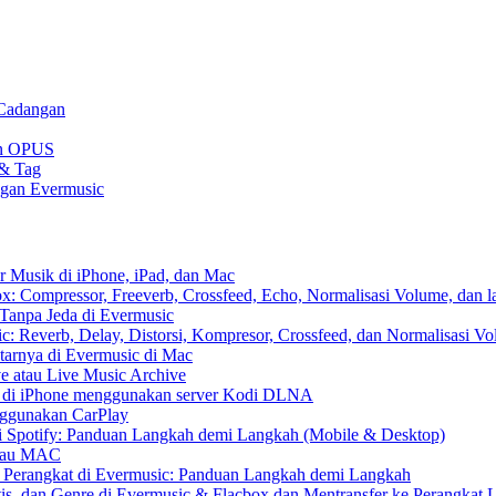
 Cadangan
gan OPUS
 & Tag
ngan Evermusic
r Musik di iPhone, iPad, dan Mac
: Compressor, Freeverb, Crossfeed, Echo, Normalisasi Volume, dan l
Tanpa Jeda di Evermusic
: Reverb, Delay, Distorsi, Kompresor, Crossfeed, dan Normalisasi V
tarnya di Evermusic di Mac
e atau Live Music Archive
S di iPhone menggunakan server Kodi DLNA
nggunakan CarPlay
 Spotify: Panduan Langkah demi Langkah (Mobile & Desktop)
 atau MAC
r Perangkat di Evermusic: Panduan Langkah demi Langkah
tis, dan Genre di Evermusic & Flacbox dan Mentransfer ke Perangkat 