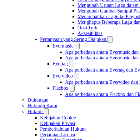
Mengubah Urutan Lagu dalam P
Mengubah Gambar Sampul Play
Menambahkan Lagu ke Playlist
Menghapus Beberapa Lagu dari 
Opsi Trek
Aksesibilitas
Pertanyaan yang Sering Diajukan
Evermusic
Apa perbedaan antara Evermusic dan
Apa perbedaan antara Evermusic da
Evertag
Apa perbedaan antara Evertag dan E
Evervideo
Apa perbedaan antara Evervideo dan
Flacbox
Apa perbedaan antara Flacbox dan F
Dukungan
Hubungi Kami
Hukum
Kebijakan Cookie
Kebijakan Privasi
Pemberitahuan Hukum
Perjanjian Lisensi