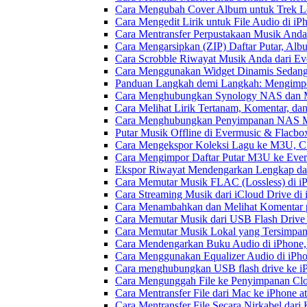
Cara Mengubah Cover Album untuk Trek Lo
Cara Mengedit Lirik untuk File Audio di i
Cara Mentransfer Perpustakaan Musik Anda
Cara Mengarsipkan (ZIP) Daftar Putar, Alb
Cara Scrobble Riwayat Musik Anda dari Eve
Cara Menggunakan Widget Dinamis Sedang 
Panduan Langkah demi Langkah: Mengimpor
Cara Menghubungkan Synology NAS dan M
Cara Melihat Lirik Tertanam, Komentar, da
Cara Menghubungkan Penyimpanan NAS M
Putar Musik Offline di Evermusic & Flacbo
Cara Mengekspor Koleksi Lagu ke M3U, C
Cara Mengimpor Daftar Putar M3U ke Ever
Ekspor Riwayat Mendengarkan Lengkap dar
Cara Memutar Musik FLAC (Lossless) di i
Cara Streaming Musik dari iCloud Drive di
Cara Menambahkan dan Melihat Komentar p
Cara Memutar Musik dari USB Flash Drive 
Cara Memutar Musik Lokal yang Tersimpan
Cara Mendengarkan Buku Audio di iPhone
Cara Menggunakan Equalizer Audio di iPho
Cara menghubungkan USB flash drive ke iP
Cara Mengunggah File ke Penyimpanan Clo
Cara Mentransfer File dari Mac ke iPhone 
Cara Mentransfer File Secara Nirkabel da