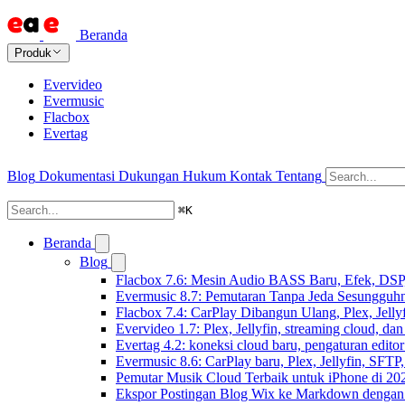
Beranda
Produk
Evervideo
Evermusic
Flacbox
Evertag
Blog
Dokumentasi
Dukungan
Hukum
Kontak
Tentang
⌘
K
Beranda
Blog
Flacbox 7.6: Mesin Audio BASS Baru, Efek, DSP,
Evermusic 8.7: Pemutaran Tanpa Jeda Sesungguhn
Flacbox 7.4: CarPlay Dibangun Ulang, Plex, Jell
Evervideo 1.7: Plex, Jellyfin, streaming cloud, da
Evertag 4.2: koneksi cloud baru, pengaturan editor
Evermusic 8.6: CarPlay baru, Plex, Jellyfin, SFTP, 
Pemutar Musik Cloud Terbaik untuk iPhone di 20
Ekspor Postingan Blog Wix ke Markdown denga