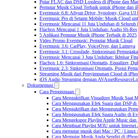
Putar FLAC dan DSD Lossless di iPhone dan Ma
Pemutar Musik Cloud Terbaik untuk iPhone dan i
Evermusic 6.8: Aliyun Drive, Synology, Gaya UI
Evermusic Pro di Setapp Mobile: Musik Cloud un
Evermusic Mencapai 11 Juta Unduhan di Seluruh
Flacbox Mencapai 1 Juta Unduhan: Audio Hi-Res
5 Aplikasi Pemutar Musik iPhone Terbaik di 2025
Video Promo Evermusic: Pemutar Musik Cloud
Evermusic 3.6: CarPlay, VoiceOver, dan Lainnya
Evermusic 3.1: Crossfade, Sinkronisasi Perpusta
Evermusic Mencapai 3 Juta Unduhan: Ikhtisar Fitu
Flacbox 1.6: Sinkronisasi Otomatis, Equalizer,
Evermusic 2.3: Sinkronisasi Otomatis, Posisi Pem
Streaming Musik dari Penyimpanan Cloud di iPh
iOS Audio Streaming dengan AVAssetResourceLo
Dokumentasi
Cara Penggunaan
Cara Mengaktifkan Visualizer Musik Saat M
Cara Menggunakan Efek Suara dan DSP di F
Cara Mengaktifkan dan Menggunakan Pemut
Cara Menggunakan Efek Suara Audio di Ever
Cara Mengekspor Playlist Apple Music dan
Cara Membuat Playlist M3U untuk Internet 
Cara memutar musik dari Mac / PC / Linu
Cara Memutar Musik Anda Sendiri di iPho