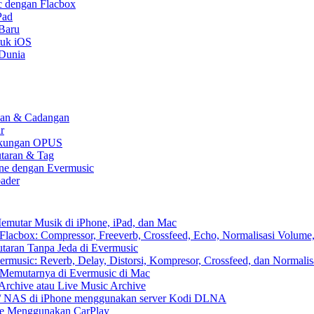
c dengan Flacbox
Pad
 Baru
tuk iOS
 Dunia
kaan & Cadangan
r
 Dukungan OPUS
utaran & Tag
one dengan Evermusic
ader
emutar Musik di iPhone, iPad, dan Mac
lacbox: Compressor, Freeverb, Crossfeed, Echo, Normalisasi Volume,
aran Tanpa Jeda di Evermusic
music: Reverb, Delay, Distorsi, Kompresor, Crossfeed, dan Normali
 Memutarnya di Evermusic di Mac
Archive atau Live Music Archive
x / NAS di iPhone menggunakan server Kodi DLNA
ne Menggunakan CarPlay