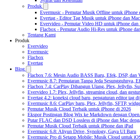
Syarat dan Ketentuan
Produk
Evermusic - Pemutar Musik Offline untuk iPhone
Evertag - Editor Tag Musik untuk iPhone dan Mac
Evervideo - Pemutar Video HD untuk iPhone dan
Flacbox - Pemutar Audio Hi-Res untuk iPhone d
Tentang Kami
Produk
Evervideo
Evermusic
Flacbox
Evertag
Blog
Flacbox 7.6: Mesin Audio BASS Baru, Efek, DSP, dan 
Evermusic 8.7: Pemutaran Tanpa Jeda Sesungguhnya, Ef
Flacbox 7.4: CarPlay Dibangun Ulang, Plex, Jellyfin, 
Evervideo 1.7: Plex, Jellyfin, streaming cloud, dan gest
Evertag 4.2: koneksi cloud baru, pengaturan editor tag di
Evermusic 8.6: CarPlay baru, Plex, Jellyfin, SFTP, widget
Pemutar Musik Cloud Terbaik untuk iPhone di 2026
Ekspor Postingan Blog Wix ke Markdown dengan Ope
Putar FLAC dan DSD Lossless di iPhone dan Mac deng
Pemutar Musik Cloud Terbaik untuk iPhone dan iPad
Evermusic 6.8: Aliyun Drive, Synology, Gaya UI Baru
Evermusic Pro di Setapp Mobile: Musik Cloud untuk iO