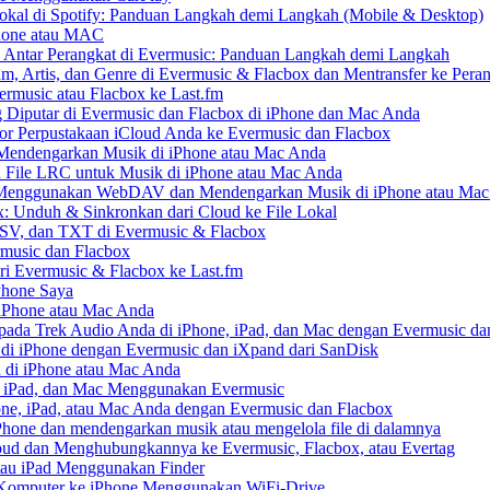
kal di Spotify: Panduan Langkah demi Langkah (Mobile & Desktop)
Phone atau MAC
 Antar Perangkat di Evermusic: Panduan Langkah demi Langkah
um, Artis, dan Genre di Evermusic & Flacbox dan Mentransfer ke Pera
rmusic atau Flacbox ke Last.fm
Diputar di Evermusic dan Flacbox di iPhone dan Mac Anda
 Perpustakaan iCloud Anda ke Evermusic dan Flacbox
endengarkan Musik di iPhone atau Mac Anda
n File LRC untuk Musik di iPhone atau Mac Anda
enggunakan WebDAV dan Mendengarkan Musik di iPhone atau Mac
x: Unduh & Sinkronkan dari Cloud ke File Lokal
SV, dan TXT di Evermusic & Flacbox
music dan Flacbox
i Evermusic & Flacbox ke Last.fm
Phone Saya
 iPhone atau Mac Anda
ada Trek Audio Anda di iPhone, iPad, dan Mac dengan Evermusic da
di iPhone dengan Evermusic dan iXpand dari SanDisk
 di iPhone atau Mac Anda
, iPad, dan Mac Menggunakan Evermusic
ne, iPad, atau Mac Anda dengan Evermusic dan Flacbox
hone dan mendengarkan musik atau mengelola file di dalamnya
ud dan Menghubungkannya ke Evermusic, Flacbox, atau Evertag
atau iPad Menggunakan Finder
ri Komputer ke iPhone Menggunakan WiFi-Drive