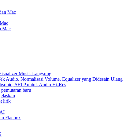
 dan Mac
 Mac
an Mac
Visualizer Musik Langsung
ek Audio, Normalisasi Volume, Equalizer yang Didesain Ulang
Subsonic, SFTP untuk Audio Hi-Res
ur pemutaran baru
jelaskan
 lirik
nAI
an Flacbox
S