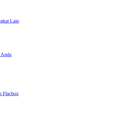
ngkat Lain
 Anda
n Flacbox