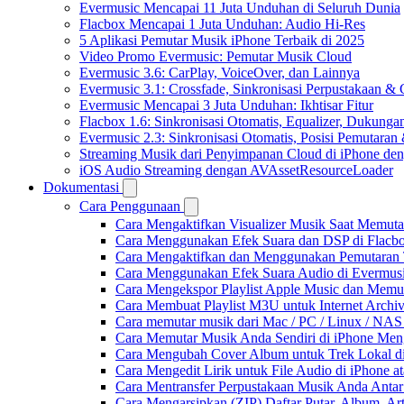
Evermusic Mencapai 11 Juta Unduhan di Seluruh Dunia
Flacbox Mencapai 1 Juta Unduhan: Audio Hi-Res
5 Aplikasi Pemutar Musik iPhone Terbaik di 2025
Video Promo Evermusic: Pemutar Musik Cloud
Evermusic 3.6: CarPlay, VoiceOver, dan Lainnya
Evermusic 3.1: Crossfade, Sinkronisasi Perpustakaan &
Evermusic Mencapai 3 Juta Unduhan: Ikhtisar Fitur
Flacbox 1.6: Sinkronisasi Otomatis, Equalizer, Dukun
Evermusic 2.3: Sinkronisasi Otomatis, Posisi Pemutaran
Streaming Musik dari Penyimpanan Cloud di iPhone de
iOS Audio Streaming dengan AVAssetResourceLoader
Dokumentasi
Cara Penggunaan
Cara Mengaktifkan Visualizer Musik Saat Memuta
Cara Menggunakan Efek Suara dan DSP di Flacbox
Cara Mengaktifkan dan Menggunakan Pemutaran 
Cara Menggunakan Efek Suara Audio di Evermusic
Cara Mengekspor Playlist Apple Music dan Memu
Cara Membuat Playlist M3U untuk Internet Archiv
Cara memutar musik dari Mac / PC / Linux / NA
Cara Memutar Musik Anda Sendiri di iPhone Me
Cara Mengubah Cover Album untuk Trek Lokal di
Cara Mengedit Lirik untuk File Audio di iPhone
Cara Mentransfer Perpustakaan Musik Anda Anta
Cara Mengarsipkan (ZIP) Daftar Putar, Album, Ar