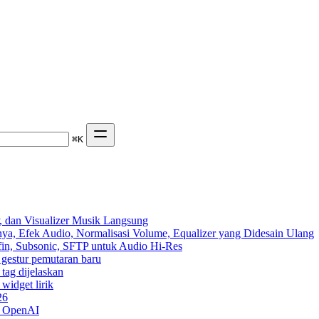
⌘
K
 dan Visualizer Musik Langsung
ya, Efek Audio, Normalisasi Volume, Equalizer yang Didesain Ulang
yfin, Subsonic, SFTP untuk Audio Hi-Res
n gestur pemutaran baru
 tag dijelaskan
widget lirik
26
n OpenAI