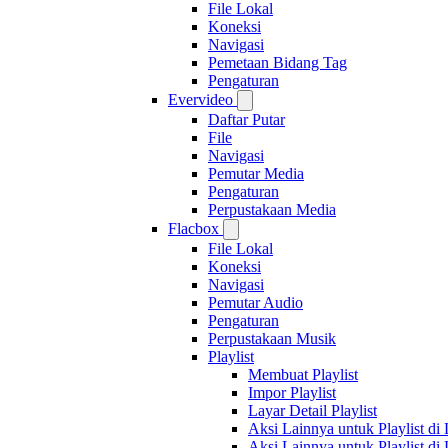
File Lokal
Koneksi
Navigasi
Pemetaan Bidang Tag
Pengaturan
Evervideo
Daftar Putar
File
Navigasi
Pemutar Media
Pengaturan
Perpustakaan Media
Flacbox
File Lokal
Koneksi
Navigasi
Pemutar Audio
Pengaturan
Perpustakaan Musik
Playlist
Membuat Playlist
Impor Playlist
Layar Detail Playlist
Aksi Lainnya untuk Playlist di 
Aksi Lainnya untuk Playlist di L