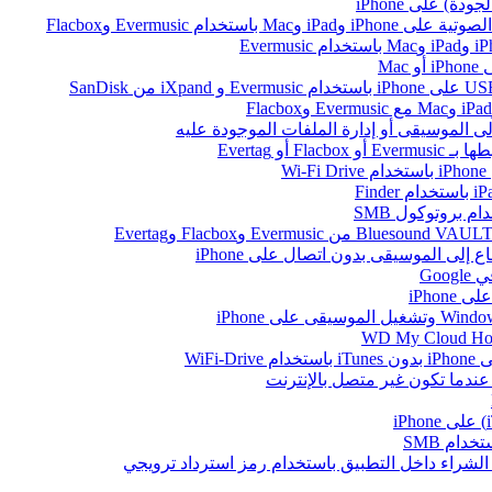
ام Evermusic وFlacbox
Ma
أو Evertag
W
Go
iPhon
WiFi