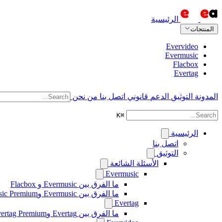
الرئيسية
المنتجات
Evervideo
Evermusic
Flacbox
Evertag
المدونة
التوثيق
الدعم
قانوني
اتصل بنا
من نحن
K
⌘
الرئيسية
اتصل بنا
التوثيق
الأسئلة الشائعة
Evermusic
ما الفرق بين Evermusic و Flacbox
ما الفرق بين Evermusic وEvermusic Premium
Evertag
ما الفرق بين Evertag وEvertag Premium