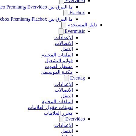
Evervideo
ما الفرق بين Evervideo وEvervideo Premium؟
Flacbox
ما الفرق بين Flacbox وFlacbox Premium؟
دليل المستخدم
Evermusic
الإعدادات
الاتصالات
التنقل
الملفات المحلية
قوائم التشغيل
مشغل الصوت
مكتبة الموسيقى
Evertag
الإعدادات
الاتصالات
التنقل
الملفات المحلية
تعيينات حقول العلامات
محرر العلامات
Evervideo
الإعدادات
التنقل