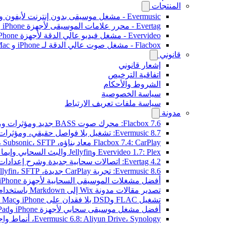
المنتجات
Evermusic - مشغل موسيقى بدون إنترنت لأيفون وماك
Evertag - محرر علامات الموسيقى لأجهزة iPhone و Mac
Evervideo - مشغل فيديو عالي الدقة لأجهزة iPhone وMac
Flacbox - مشغل صوت عالي الدقة لـ iPhone و Mac
قانوني
إشعار قانوني
اتفاقية الترخيص
الشروط والأحكام
سياسة الخصوصية
سياسة ملفات تعريف الارتباط
مدونة
Flacbox 7.6: محرك صوت BASS جديد ومؤثرات ومعالج DSP ومصوّر موسيقي حي
Evermusic 8.7: تشغيل بلا فواصل حقيقي، ومؤثرات صوتية، وتسوية مستوى الصوت، ومكافئ صوتي مُعاد تصميمه
Flacbox 7.4: CarPlay معاد بناؤه، Plex، Jellyfin، Subsonic، SFTP لصوت Hi-Res
Evervideo 1.7: Plex وJellyfin والبث السحابي وإيماءات التشغيل
Evertag 4.2: اتصالات سحابية جديدة وشرح إعدادات محرر العلامات
Evermusic 8.6: تجربة CarPlay جديدة، Plex، Jellyfin، SFTP، وودجت كلمات الأغاني
أفضل مشغلات الموسيقى السحابية لأجهزة iPhone في 2026
تصدير مقالات مدونة Wix إلى Markdown باستخدام OpenAI
تشغيل FLAC وDSD بلا فقدان على iPhone وMac مع Flacbox
أفضل مشغل موسيقى سحابي لأجهزة iPhone وiPad
Evermusic 6.8: Aliyun Drive، Synology، أنماط واجهة جديدة