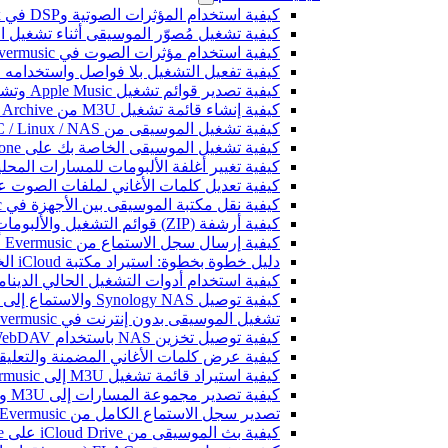
كيفية استخدام المؤثرات الصوتية وDSP في Flacbox: الضاغط، Freeverb، Crossfeed، Echo، تسوية مستوى الصوت، والمزيد
كيفية تشغيل مُصوّر الموسيقى أثناء تشغيل الموسيقى على 
كيفية استخدام مؤثرات الصوت في Evermusic: الصدى، والتأخير، والتشويه، والضاغط، والتغذية المتقاطعة، وتسوية مستوى الصوت
كيفية تفعيل التشغيل بلا فواصل واستخدامه في music
كيفية تصدير قوائم تشغيل Apple Music وتشغيلها في Evermusic على Mac
كيفية إنشاء قائمة تشغيل M3U من Internet Archive أو Live Music Archive
كيفية تشغيل الموسيقى من Mac / PC / Linux / NAS على iPhone باستخدام خادم Kodi DLNA
كيفية تشغيل الموسيقى الخاصة بك على iPhone باستخدام CarPlay
كيفية تغيير أغلفة الألبومات للمسارات المحلية على Spotify: دليل خطوة بخطوة (الهاتف
كيفية تعديل كلمات الأغاني لملفات الصوت على iPhone أو
كيفية نقل مكتبة الموسيقى بين الأجهزة في Evermusic: دليل خطوة بخطوة
كيفية أرشفة (ZIP) قوائم التشغيل والألبومات والفنانين والأنواع في Evermusic و Flacbox ونقلها إلى جهاز آخر
كيفية إرسال سجل الاستماع من Evermusic أو Flacbox إلى Last.fm
دليل خطوة بخطوة: استيراد مكتبة iCloud الخاصة بك إلى Evermusic و Flacbox
كيفية استخدام أدوات التشغيل الحالي الديناميكية في Evermusic و Flacbox عل
كيفية توصيل Synology NAS والاستماع إلى الموسيقى على iPhone أو Mac
تشغيل الموسيقى بدون إنترنت في Evermusic و Flacbox: التحميل والمزامنة من السحابة إلى الملفات المحلية
كيفية توصيل تخزين NAS باستخدام WebDAV والاستماع إلى الموسيقى على iPhone أو Mac
كيفية عرض كلمات الأغاني المضمنة والتعليقات وملفات LRC للموسيقى 
كيفية استيراد قائمة تشغيل M3U إلى Evermusic و Flacbox
كيفية تصدير مجموعة المسارات إلى M3U وCSV وTXT في Evermusic و Flacbox
تصدير سجل الاستماع الكامل من Evermusic و Flacbox إلى Last.fm
كيفية بث الموسيقى من iCloud Drive على iPhone أو Mac