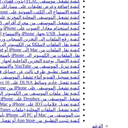
كيفية تشغيل موسيقى FLAC (بدون فقدان الجودة) على iPhone
كيفية إضافة وعرض تعليقات على مساراتك الصوتية على iPhone وiPad وMac باستخد
كيفية الاستماع إلى الكتب الصوتية على iPhone وiPad وMac باستخدام Evermusic
كيفية تشغيل الموسيقى المحلية المخزنة على iPhone أو c
كيفية تشغيل الموسيقى من محرك أقراص USB على iPhone باستخدام Evermusic و iXpand من SanDisk
كيفية استخدام معادل الصوت على iPhone وiPad وMac مع Evermusic وFlacbox
كيفية توصيل USB بجهاز iPhone والاستماع إلى الموسيقى أو إدارة الملفات الموجودة عليه
كيفية رفع الملفات إلى التخزين السحابي وربطها بـ Evermusic أو Flacbox 
كيفية نقل الملفات لاسلكيًا من الكمبيوتر إلى iPhone باستخدام i-Fi Drive
كيفية نقل الملفات من Mac إلى iPhone أو iPad باستخدام Finder
نقل الملفات من الكمبيوتر إلى iPhone باستخدام بروتوكول SMB
كيفية الاتصال بوحدة التخزين الداخلية لجهاز Bluesound VAULT من Evermusic وFlacbox وEvertag
كيفية تنزيل الموسيقى من YouTube والاستماع إلى الموسيقى بدون اتصال على iPhone
كيفية فصل تطبيق طرف ثالث عن حسابك في ogle
كيفية تسجيل الفيديو أثناء تشغيل الموسيقى على e
كيفية تفعيل خادم وسائط DLNA على Windows 10 وتشغيل الموسيقى على iPhone
كيفية تشغيل الموسيقى على iPhone من WD My Cloud Home
كيفية نقل ملفات الموسيقى من الكمبيوتر إلى iPhone بدون iTunes باستخدام -Drive
تشغيل الموسيقى من Dropbox على iPhone عندما تكون غير متصل بالإنترنت
كيفية تعديل علامات ID3 على iPhone و Mac
كيفية تشغيل الملفات المحلية (ملفات iTunes) على iPhone
بث الموسيقى من Mac أو PC إلى iPhone باستخدام SMB
كيفية تثبيت التطبيق من App Store أو تفعيل الشراء داخل التطبيق باستخدام رمز استرداد ترويجي
الدعم