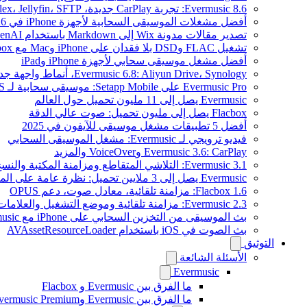
Evermusic 8.6: تجربة CarPlay جديدة، Plex، Jellyfin، SFTP، وودجت كلمات الأغاني
أفضل مشغلات الموسيقى السحابية لأجهزة iPhone في 2026
تصدير مقالات مدونة Wix إلى Markdown باستخدام OpenAI
تشغيل FLAC وDSD بلا فقدان على iPhone وMac مع Flacbox
أفضل مشغل موسيقى سحابي لأجهزة iPhone وiPad
Evermusic 6.8: Aliyun Drive، Synology، أنماط واجهة جديدة
Evermusic Pro على Setapp Mobile: موسيقى سحابية لـ iOS
Evermusic يصل إلى 11 مليون تحميل حول العالم
Flacbox يصل إلى مليون تحميل: صوت عالي الدقة
أفضل 5 تطبيقات مشغل موسيقى للآيفون في 2025
فيديو ترويجي لـ Evermusic: مشغل الموسيقى السحابي
Evermusic 3.6: CarPlay وVoiceOver والمزيد
Evermusic 3.1: التلاشي المتقاطع ومزامنة المكتبة والنسخ الاحتياطي
Evermusic يصل إلى 3 ملايين تحميل: نظرة عامة على الميزات
Flacbox 1.6: مزامنة تلقائية، معادل صوت، دعم OPUS
Evermusic 2.3: مزامنة تلقائية وموضع التشغيل والعلامات
بث الموسيقى من التخزين السحابي على iPhone مع Evermusic
بث الصوت في iOS باستخدام AVAssetResourceLoader
التوثيق
الأسئلة الشائعة
Evermusic
ما الفرق بين Evermusic و Flacbox
ما الفرق بين Evermusic وEvermusic Premium