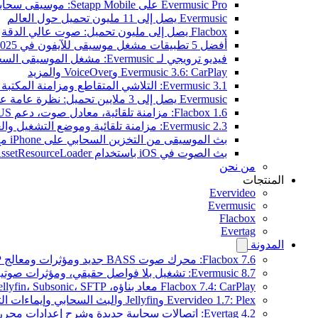
Evermusic Pro على Setapp Mobile: موسيقى سحابية لـ iOS
Evermusic يصل إلى 11 مليون تحميل حول العالم
Flacbox يصل إلى مليون تحميل: صوت عالي الدقة
أفضل 5 تطبيقات مشغل موسيقى للآيفون في 2025
فيديو ترويجي لـ Evermusic: مشغل الموسيقى السحابي
Evermusic 3.6: CarPlay وVoiceOver والمزيد
Evermusic 3.1: التلاشي المتقاطع ومزامنة المكتبة والنسخ الاحتياطي
Evermusic يصل إلى 3 ملايين تحميل: نظرة عامة على الميزات
Flacbox 1.6: مزامنة تلقائية، معادل صوت، دعم OPUS
Evermusic 2.3: مزامنة تلقائية وموضع التشغيل والعلامات
بث الموسيقى من التخزين السحابي على iPhone مع Evermusic
بث الصوت في iOS باستخدام AVAssetResourceLoader
من نحن
المنتجات
Evervideo
Evermusic
Flacbox
Evertag
المدونة
Flacbox 7.6: محرك صوت BASS جديد ومؤثرات ومعالج DSP ومصوّر موسيقي حي
Evermusic 8.7: تشغيل بلا فواصل حقيقي، ومؤثرات صوتية، وتسوية مستوى الصوت، ومكافئ صوتي مُعاد تصميمه
Flacbox 7.4: CarPlay معاد بناؤه، Plex، Jellyfin، Subsonic، SFTP لصوت Hi-Res
Evervideo 1.7: Plex وJellyfin والبث السحابي وإيماءات التشغيل
Evertag 4.2: اتصالات سحابية جديدة وشرح إعدادات محرر العلامات