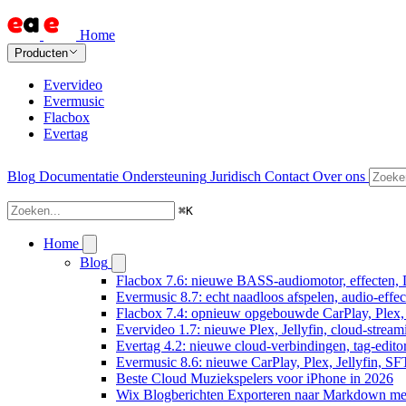
Home
Producten
Evervideo
Evermusic
Flacbox
Evertag
Blog
Documentatie
Ondersteuning
Juridisch
Contact
Over ons
⌘
K
Home
Blog
Flacbox 7.6: nieuwe BASS-audiomotor, effecten, 
Evermusic 8.7: echt naadloos afspelen, audio-effe
Flacbox 7.4: opnieuw opgebouwde CarPlay, Plex, J
Evervideo 1.7: nieuwe Plex, Jellyfin, cloud-stream
Evertag 4.2: nieuwe cloud-verbindingen, tag-editor
Evermusic 8.6: nieuwe CarPlay, Plex, Jellyfin, SF
Beste Cloud Muziekspelers voor iPhone in 2026
Wix Blogberichten Exporteren naar Markdown m