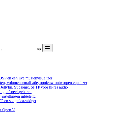
⌘
K
DSP en een live muziekvisualizer
cten, volumenormalisatie, opnieuw ontworpen equalizer
ellyfin, Subsonic, SFTP voor hi-res audio
ing, afspeel-gebaren
-instellingen uitgelegd
TP en songtekst-widget
et OpenAI