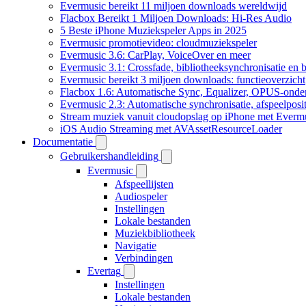
Evermusic bereikt 11 miljoen downloads wereldwijd
Flacbox Bereikt 1 Miljoen Downloads: Hi-Res Audio
5 Beste iPhone Muziekspeler Apps in 2025
Evermusic promotievideo: cloudmuziekspeler
Evermusic 3.6: CarPlay, VoiceOver en meer
Evermusic 3.1: Crossfade, bibliotheeksynchronisatie en 
Evermusic bereikt 3 miljoen downloads: functieoverzicht
Flacbox 1.6: Automatische Sync, Equalizer, OPUS-onde
Evermusic 2.3: Automatische synchronisatie, afspeelposit
Stream muziek vanuit cloudopslag op iPhone met Everm
iOS Audio Streaming met AVAssetResourceLoader
Documentatie
Gebruikershandleiding
Evermusic
Afspeellijsten
Audiospeler
Instellingen
Lokale bestanden
Muziekbibliotheek
Navigatie
Verbindingen
Evertag
Instellingen
Lokale bestanden