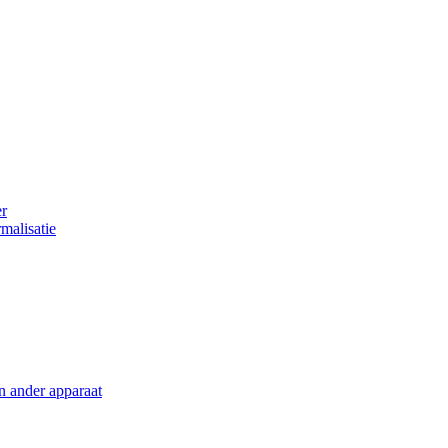
er
malisatie
en ander apparaat