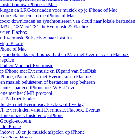
uistert op uw iPhone of Mac
rkingen en LRC-bestanden voor muziek op je iPhone of Mac
uziek luisteren op je iPhone of Mac
cbox: downloaden en synchroniseren van cloud naar lokale bestanden
aar M3U, CSV en TXT in Evermusic & Flacbox
sic en Flacbox
van Evermusic & Flacbox naar Last.fm
Mijn iPhone
iPhone of Mac
 je audiotracks op iPhone, iPad en Mac met Evermusic en Flacbox
e spelen
 iPad en Mac met Evermusic
 op iPhone met Evermusic en iXpand van SanDisk
 iPhone, iPad of Mac met Evermusic en Flacbox
en muziek beluisteren of bestanden erop beheren
mputer naar een iPhone met WiFi-Drive
hone met het SMB-protocol
of iPad met Finder
rbinden met Evermusic, Flacbox of Evertag
 te verbinden vanuit Evermusic, Flacbox, Evertag
line muziek luisteren op iPhone
 Google-account
p de iPhone
ndows 10 en je muziek afspelen op iPhone
 My Cloud Home