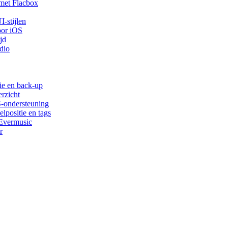
met Flacbox
-stijlen
oor iOS
jd
dio
ie en back-up
rzicht
S-ondersteuning
lpositie en tags
 Evermusic
r