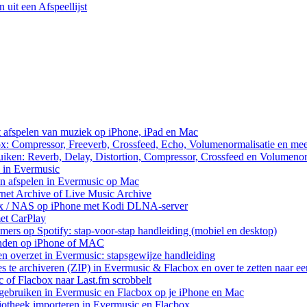
uit een Afspeellijst
et afspelen van muziek op iPhone, iPad en Mac
ox: Compressor, Freeverb, Crossfeed, Echo, Volumenormalisatie en me
uiken: Reverb, Delay, Distortion, Compressor, Crossfeed en Volumenor
n in Evermusic
en afspelen in Evermusic op Mac
rnet Archive of Live Music Archive
nux / NAS op iPhone met Kodi DLNA-server
met CarPlay
rs op Spotify: stap-voor-stap handleiding (mobiel en desktop)
anden op iPhone of MAC
n overzet in Evermusic: stapsgewijze handleiding
res te archiveren (ZIP) in Evermusic & Flacbox en over te zetten naar e
 of Flacbox naar Last.fm scrobbelt
ebruiken in Evermusic en Flacbox op je iPhone en Mac
iotheek importeren in Evermusic en Flacbox