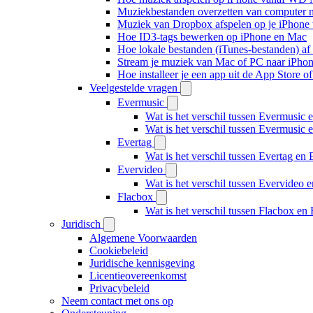
Muziekbestanden overzetten van computer n
Muziek van Dropbox afspelen op je iPhone w
Hoe ID3-tags bewerken op iPhone en Mac
Hoe lokale bestanden (iTunes-bestanden) af 
Stream je muziek van Mac of PC naar iPh
Hoe installeer je een app uit de App Store 
Veelgestelde vragen
Evermusic
Wat is het verschil tussen Evermusic 
Wat is het verschil tussen Evermusic
Evertag
Wat is het verschil tussen Evertag e
Evervideo
Wat is het verschil tussen Evervideo
Flacbox
Wat is het verschil tussen Flacbox e
Juridisch
Algemene Voorwaarden
Cookiebeleid
Juridische kennisgeving
Licentieovereenkomst
Privacybeleid
Neem contact met ons op