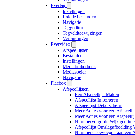
Evertag
Instellingen
Lokale bestanden
Navigatie
Taggeditor
Tagveldtoewijzingen
Verbindingen
Evervideo
Afspeellijsten
Bestanden
Instellingen
Mediabibliotheek
Mediaspeler
Navigatie
Flacbox
Afspeellijsten
Een Afspeellijst Maken
Afspeellijst Importeren
Afspeellijst Detailscherm
Meer Acties voor een Afspeellij
Meer Acties voor een Afspeellij
Nummervolgorde Wijzigen in ee
Afspeellijst Omslagafbeelding 
Nummers Toevoegen aan een Afs