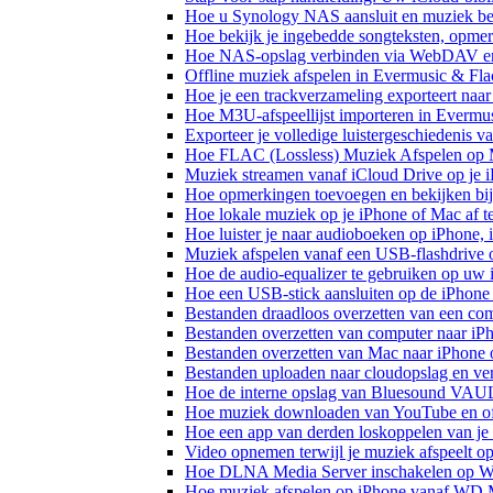
Hoe u Synology NAS aansluit en muziek bel
Hoe bekijk je ingebedde songteksten, opme
Hoe NAS-opslag verbinden via WebDAV en m
Offline muziek afspelen in Evermusic & Fla
Hoe je een trackverzameling exporteert n
Hoe M3U-afspeellijst importeren in Evermu
Exporteer je volledige luistergeschiedenis 
Hoe FLAC (Lossless) Muziek Afspelen op 
Muziek streamen vanaf iCloud Drive op je 
Hoe opmerkingen toevoegen en bekijken bij
Hoe lokale muziek op je iPhone of Mac af t
Hoe luister je naar audioboeken op iPhone,
Muziek afspelen vanaf een USB-flashdrive
Hoe de audio-equalizer te gebruiken op uw
Hoe een USB-stick aansluiten op de iPhone 
Bestanden draadloos overzetten van een co
Bestanden overzetten van computer naar iP
Bestanden overzetten van Mac naar iPhone 
Bestanden uploaden naar cloudopslag en ve
Hoe de interne opslag van Bluesound VAULT
Hoe muziek downloaden van YouTube en off
Hoe een app van derden loskoppelen van je
Video opnemen terwijl je muziek afspeelt o
Hoe DLNA Media Server inschakelen op Wi
Hoe muziek afspelen op iPhone vanaf WD