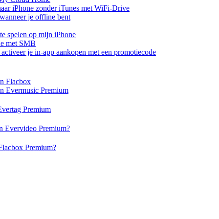
aar iPhone zonder iTunes met WiFi-Drive
anneer je offline bent
te spelen op mijn iPhone
one met SMB
of activeer je in-app aankopen met een promotiecode
en Flacbox
 en Evermusic Premium
n Evertag Premium
 en Evervideo Premium?
n Flacbox Premium?