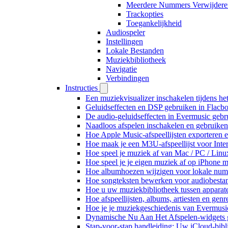
Meerdere Nummers Verwijderen 
Trackopties
Toegankelijkheid
Audiospeler
Instellingen
Lokale Bestanden
Muziekbibliotheek
Navigatie
Verbindingen
Instructies
Een muziekvisualizer inschakelen tijdens h
Geluidseffecten en DSP gebruiken in Flacb
De audio-geluidseffecten in Evermusic gebr
Naadloos afspelen inschakelen en gebruike
Hoe Apple Music-afspeellijsten exporteren 
Hoe maak je een M3U-afspeellijst voor Inte
Hoe speel je muziek af van Mac / PC / Li
Hoe speel je je eigen muziek af op iPhone 
Hoe albumhoezen wijzigen voor lokale numme
Hoe songteksten bewerken voor audiobest
Hoe u uw muziekbibliotheek tussen apparate
Hoe afspeellijsten, albums, artiesten en gen
Hoe je je muziekgeschiedenis van Evermusic
Dynamische Nu Aan Het Afspelen-widgets g
Stap-voor-stap handleiding: Uw iCloud-bibl