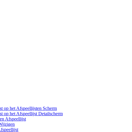
st op het Afspeellijsten Scherm
st op het Afspeellijst Detailscherm
n Afspeellijst
Wijzigen
peellijst