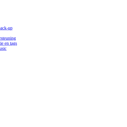
back-up
rsteuning
ie en tags
usic