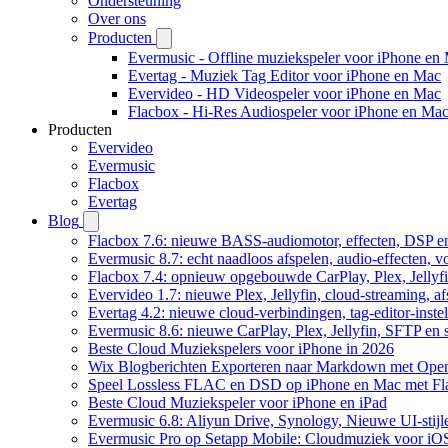
Ondersteuning
Over ons
Producten
Evermusic - Offline muziekspeler voor iPhone en
Evertag - Muziek Tag Editor voor iPhone en Mac
Evervideo - HD Videospeler voor iPhone en Mac
Flacbox - Hi-Res Audiospeler voor iPhone en Ma
Producten
Evervideo
Evermusic
Flacbox
Evertag
Blog
Flacbox 7.6: nieuwe BASS-audiomotor, effecten, DSP en
Evermusic 8.7: echt naadloos afspelen, audio-effecten, 
Flacbox 7.4: opnieuw opgebouwde CarPlay, Plex, Jellyfi
Evervideo 1.7: nieuwe Plex, Jellyfin, cloud-streaming, a
Evertag 4.2: nieuwe cloud-verbindingen, tag-editor-instel
Evermusic 8.6: nieuwe CarPlay, Plex, Jellyfin, SFTP en 
Beste Cloud Muziekspelers voor iPhone in 2026
Wix Blogberichten Exporteren naar Markdown met Ope
Speel Lossless FLAC en DSD op iPhone en Mac met Fl
Beste Cloud Muziekspeler voor iPhone en iPad
Evermusic 6.8: Aliyun Drive, Synology, Nieuwe UI-stijl
Evermusic Pro op Setapp Mobile: Cloudmuziek voor iO