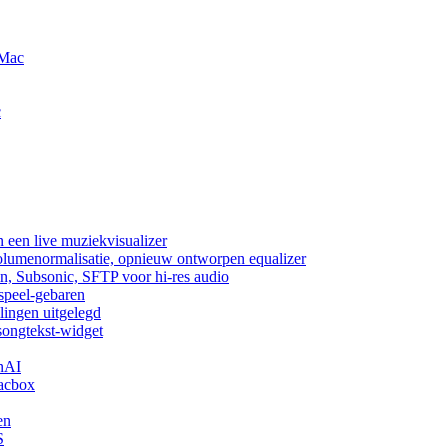
 Mac
c
 een live muziekvisualizer
volumenormalisatie, opnieuw ontworpen equalizer
n, Subsonic, SFTP voor hi-res audio
fspeel-gebaren
lingen uitgelegd
songtekst-widget
nAI
acbox
en
S