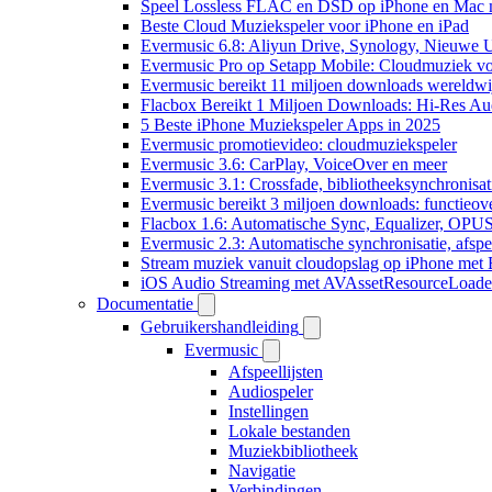
Speel Lossless FLAC en DSD op iPhone en Mac 
Beste Cloud Muziekspeler voor iPhone en iPad
Evermusic 6.8: Aliyun Drive, Synology, Nieuwe UI
Evermusic Pro op Setapp Mobile: Cloudmuziek v
Evermusic bereikt 11 miljoen downloads wereldwi
Flacbox Bereikt 1 Miljoen Downloads: Hi-Res Au
5 Beste iPhone Muziekspeler Apps in 2025
Evermusic promotievideo: cloudmuziekspeler
Evermusic 3.6: CarPlay, VoiceOver en meer
Evermusic 3.1: Crossfade, bibliotheeksynchronisat
Evermusic bereikt 3 miljoen downloads: functieove
Flacbox 1.6: Automatische Sync, Equalizer, OPU
Evermusic 2.3: Automatische synchronisatie, afspee
Stream muziek vanuit cloudopslag op iPhone met
iOS Audio Streaming met AVAssetResourceLoade
Documentatie
Gebruikershandleiding
Evermusic
Afspeellijsten
Audiospeler
Instellingen
Lokale bestanden
Muziekbibliotheek
Navigatie
Verbindingen