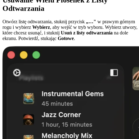
Usuwanie Wielu Piosenek z Listy
Odtwarzania
Otwórz listę odtwarzania, stuknij przycisk
„…"
w prawym górnym
rogu i wybierz
Wybierz
, aby wejść w tryb wyboru. Wybierz utwory,
które chcesz usunąć, i stuknij
Usuń z listy odtwarzania
na dole
ekranu. Potwierdź, stukając
Gotowe
.