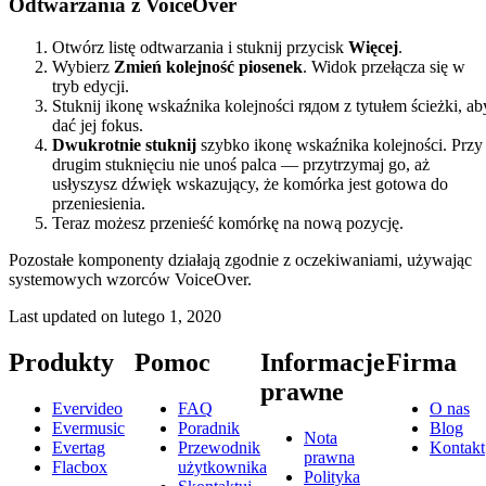
Odtwarzania z VoiceOver
Otwórz listę odtwarzania i stuknij przycisk
Więcej
.
Wybierz
Zmień kolejność piosenek
. Widok przełącza się w
tryb edycji.
Stuknij ikonę wskaźnika kolejności rядом z tytułem ścieżki, ab
dać jej fokus.
Dwukrotnie stuknij
szybko ikonę wskaźnika kolejności. Przy
drugim stuknięciu nie unoś palca — przytrzymaj go, aż
usłyszysz dźwięk wskazujący, że komórka jest gotowa do
przeniesienia.
Teraz możesz przenieść komórkę na nową pozycję.
Pozostałe komponenty działają zgodnie z oczekiwaniami, używając
systemowych wzorców VoiceOver.
Last updated on
lutego 1, 2020
Produkty
Pomoc
Informacje
Firma
prawne
Evervideo
FAQ
O nas
Evermusic
Poradnik
Blog
Nota
Evertag
Przewodnik
Kontakt
prawna
Flacbox
użytkownika
Polityka