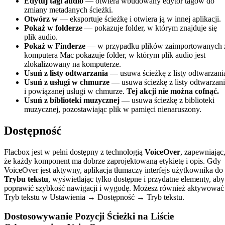
Edytuj tagi audio
— otwiera wbudowany edytor tagów do
zmiany metadanych ścieżki.
Otwórz w
— eksportuje ścieżkę i otwiera ją w innej aplikacji.
Pokaż w folderze
— pokazuje folder, w którym znajduje się
plik audio.
Pokaż w Finderze
— w przypadku plików zaimportowanych 
komputera Mac pokazuje folder, w którym plik audio jest
zlokalizowany na komputerze.
Usuń z listy odtwarzania
— usuwa ścieżkę z listy odtwarzani
Usuń z usługi w chmurze
— usuwa ścieżkę z listy odtwarzan
i powiązanej usługi w chmurze.
Tej akcji nie można cofnąć.
Usuń z biblioteki muzycznej
— usuwa ścieżkę z biblioteki
muzycznej, pozostawiając plik w pamięci nienaruszony.
Dostępność
Flacbox jest w pełni dostępny z technologią
VoiceOver
, zapewniając
że każdy komponent ma dobrze zaprojektowaną etykietę i opis. Gdy
VoiceOver jest aktywny, aplikacja tłumaczy interfejs użytkownika do
Trybu tekstu
, wyświetlając tylko dostępne i przydatne elementy, aby
poprawić szybkość nawigacji i wygodę. Możesz również aktywować
Tryb tekstu w Ustawienia → Dostępność → Tryb tekstu.
Dostosowywanie Pozycji Ścieżki na Liście