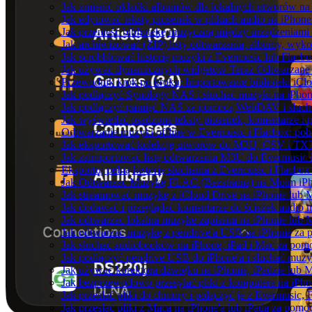
Jak zmienić okładki albumów dla lokalnych utworów na S
Jak edytować teksty piosenek w plikach audio na iPho
Jak przenieść bibliotekę muzyczną między urządzeniam
Jak archiwizować (ZIP) listy odtwarzania, albumy, wyko
Jak scrobblować historię muzyki z Evermusic lub Flacbo
Jak używać dynamicznych widgetów Teraz Odtwarzane w
Przewodnik krok po kroku: Importowanie biblioteki iCl
Jak podłączyć Synology NAS i słuchać muzyki na iPhon
Jak podłączyć pamięć NAS za pomocą WebDAV i słucha
Jak wyświetlać osadzone teksty piosenek, komentarze i 
Odtwarzanie muzyki offline w Evermusic i Flacbox: pobi
Jak eksportować kolekcję utworów do M3U, CSV i TXT
Jak zaimportować listę odtwarzania M3U do Evermusic 
Eksportuj pełną historię słuchania z Evermusic i Flacbox
Jak Odtwarzać Muzykę FLAC (Bezstratną) na Moim iP
Jak streamować muzykę z iCloud Drive na iPhonie lub 
Jak dodawać i przeglądać komentarze do ścieżek audio 
Jak odtwarzac lokalna muzyke zapisana na iPhonie lub 
Jak odtwarzać muzykę z pendrive'a USB na iPhonie za
Jak słuchać audiobooków na iPhone, iPad i Mac za pom
Jak podłączyć pendrive USB do iPhone'a i słuchać muzyk
Jak używać korektora dźwięku na iPhonie, iPadzie lub 
Jak bezprzewodowo przesyłać pliki z komputera na iPh
Jak przesłać pliki do chmury i połączyć je z Evermusic, 
Jak przesłać pliki z Maca na iPhone'a lub iPada za pomo