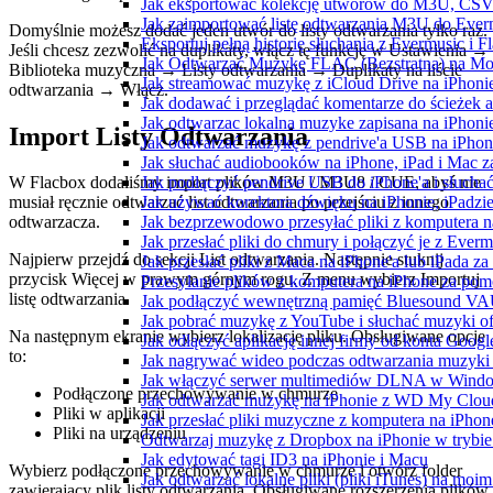
Jak eksportować kolekcję utworów do M3U, CSV
Jak zaimportować listę odtwarzania M3U do Ever
Domyślnie możesz dodać jeden utwór do listy odtwarzania tylko raz.
Eksportuj pełną historię słuchania z Evermusic i 
Jeśli chcesz zezwolić na duplikaty, włącz tę funkcję w Ustawienia →
Jak Odtwarzać Muzykę FLAC (Bezstratną) na Mo
Biblioteka muzyczna → Listy odtwarzania → Duplikaty na liście
Jak streamować muzykę z iCloud Drive na iPhoni
odtwarzania → Włącz.
Jak dodawać i przeglądać komentarze do ścieżek 
Jak odtwarzac lokalna muzyke zapisana na iPhoni
Import Listy Odtwarzania
Jak odtwarzać muzykę z pendrive'a USB na iPhon
Jak słuchać audiobooków na iPhone, iPad i Mac 
Jak podłączyć pendrive USB do iPhone'a i słuchać
W Flacbox dodaliśmy import plików M3U / M3U8 / CUE, abyś nie
Jak używać korektora dźwięku na iPhonie, iPadzi
musiał ręcznie odtwarzać list odtwarzania po przejściu z innego
Jak bezprzewodowo przesyłać pliki z komputera 
odtwarzacza.
Jak przesłać pliki do chmury i połączyć je z Ever
Najpierw przejdź do sekcji List odtwarzania. Następnie stuknij
Jak przesłać pliki z Maca na iPhone'a lub iPada z
przycisk Więcej w prawym górnym rogu. Z menu wybierz Importuj
Przesyłanie plików z komputera na iPhone za po
listę odtwarzania.
Jak podłączyć wewnętrzną pamięć Bluesound VAUL
Jak pobrać muzykę z YouTube i słuchać muzyki of
Na następnym ekranie wybierz lokalizację pliku. Obsługiwane opcje
Jak odłączyć aplikację innej firmy od konta Googl
to:
Jak nagrywać wideo podczas odtwarzania muzyki 
Jak włączyć serwer multimediów DLNA w Window
Podłączone przechowywanie w chmurze
Jak odtwarzać muzykę na iPhonie z WD My Clo
Pliki w aplikacji
Jak przesłać pliki muzyczne z komputera na iPho
Pliki na urządzeniu
Odtwarzaj muzykę z Dropbox na iPhonie w trybie 
Jak edytować tagi ID3 na iPhonie i Macu
Wybierz podłączone przechowywanie w chmurze i otwórz folder
Jak odtwarzać lokalne pliki (pliki iTunes) na moim
zawierający plik listy odtwarzania. Obsługiwane rozszerzenia plików