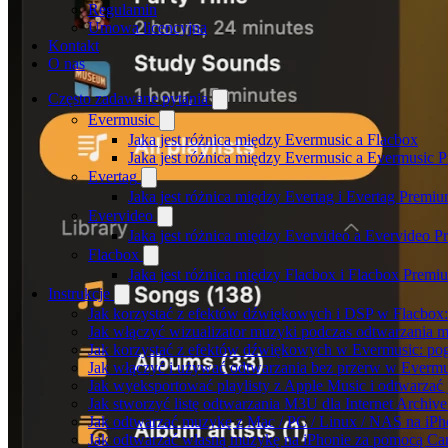
Regulamin
Umowa licencyjna
Kontakt
O nas
Często zadawane pytania
Evermusic
Jaka jest różnica między Evermusic a Flacbox
Jaka jest różnica między Evermusic a Evermusic 
Evertag
Jaka jest różnica między Evertag i Evertag Premi
Evervideo
Jaka jest różnica między Evervideo a Evervideo 
Flacbox
Jaka jest różnica między Flacbox i Flacbox Premi
Instrukcje
Jak korzystać z efektów dźwiękowych i DSP w Flacbox: 
Jak włączyć wizualizator muzyki podczas odtwarzania m
Jak korzystać z efektów dźwiękowych w Evermusic: pogłos
Jak włączyć i używać odtwarzania bez przerw w Evermu
Jak wyeksportować playlisty z Apple Music i odtwarzać
Jak stworzyć listę odtwarzania M3U dla Internet Archiv
Jak odtwarzać muzykę z Mac / PC / Linux / NAS na i
Jak odtwarzać własną muzykę na iPhonie za pomocą Ca