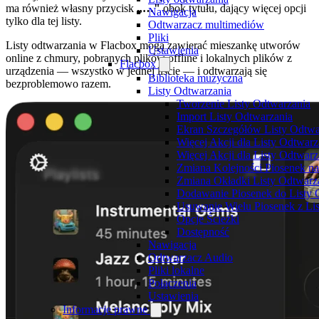
ma również własny przycisk
„…"
obok tytułu, dający więcej opcji
Nawigacja
tylko dla tej listy.
Odtwarzacz multimediów
Pliki
Listy odtwarzania w Flacbox mogą zawierać mieszankę utworów
Ustawienia
online z chmury, pobranych plików offline i lokalnych plików z
Flacbox
urządzenia — wszystko w jednej liście — i odtwarzają się
Biblioteka muzyczna
bezproblemowo razem.
Listy Odtwarzania
Tworzenie Listy Odtwarzania
Import Listy Odtwarzania
Ekran Szczegółów Listy Odtwa
Więcej Akcji dla Listy Odtwarz
Więcej Akcji dla Listy Odtwar
Zmiana Kolejności Piosenek na
Zmiana Okładki Listy Odtwarz
Dodawanie Piosenek do Listy 
Usuwanie Wielu Piosenek z Li
Opcje Ścieżki
Dostępność
Nawigacja
Odtwarzacz Audio
Pliki lokalne
Połączenia
Ustawienia
Informacje prawne