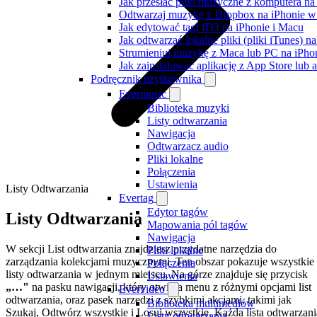
Jak przesłać pliki muzyczne z komputera n
Odtwarzaj muzykę z Dropbox na iPhonie w t
Jak edytować tagi ID3 na iPhonie i Macu
Jak odtwarzać lokalne pliki (pliki iTunes) 
Strumieniuj muzykę z Maca lub PC na iPh
Jak zainstalować aplikację z App Store lu
Podręcznik użytkownika
Evermusic
Biblioteka muzyki
Listy odtwarzania
Nawigacja
Odtwarzacz audio
Pliki lokalne
Połączenia
Ustawienia
Listy Odtwarzania
Evertag
Edytor tagów
Listy Odtwarzania
Mapowania pól tagów
Nawigacja
W sekcji List odtwarzania znajdziesz przydatne narzędzia do
Pliki lokalne
zarządzania kolekcjami muzycznymi. Ten obszar pokazuje wszystkie
Połączenia
listy odtwarzania w jednym miejscu. Na górze znajduje się przycisk
Ustawienia
„…"
na pasku nawigacji, który otwiera menu z różnymi opcjami list
Evervideo
odtwarzania, oraz pasek narzędzi z szybkimi akcjami, takimi jak
Biblioteka multimediów
Szukaj, Odtwórz wszystkie i Losuj wszystkie. Każda lista odtwarzani
Listy odtwarzania