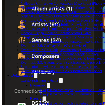
Najlepsze Chmurowe Odtwarzacze Muzyki dla iPhone 
Eksportuj wpisy blogowe Wix do Markdown za pomoc
Odtwarzaj bezstratne FLAC i DSD na iPhone i Mac z F
Najlepszy Chmurowy Odtwarzacz Muzyki dla iPhone i 
Evermusic 6.8: Aliyun Drive, Synology, Nowe Style UI
Evermusic Pro na Setapp Mobile: Muzyka z Chmury dla
Evermusic osiąga 11 milionów pobrań na całym świecie
Flacbox Osiąga 1 Milion Pobrań: Audio Hi-Res
5 Najlepszych Aplikacji Odtwarzaczy Muzyki na iPhon
Film promocyjny Evermusic: odtwarzacz muzyki z chmu
Evermusic 3.6: CarPlay, VoiceOver i więcej
Evermusic 3.1: Crossfade, synchronizacja biblioteki i k
Evermusic osiąga 3 miliony pobrań: przegląd funkcji
Flacbox 1.6: Automatyczna Synchronizacja, Equalizer,
Evermusic 2.3: Automatyczna synchronizacja, pozycja od
Strumieniuj muzykę z chmury na iPhone z Evermusic
Strumieniowanie audio iOS z AVAssetResourceLoader
Dokumentacja
Często zadawane pytania
Evermusic
Jaka jest różnica między Evermusic a Flacb
Jaka jest różnica między Evermusic a Ever
Evertag
Jaka jest różnica między Evertag i Evertag