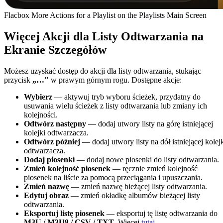
Flacbox More Actions for a Playlist on the Playlists Main Screen
Więcej Akcji dla Listy Odtwarzania na
Ekranie Szczegółów
Możesz uzyskać dostęp do akcji dla listy odtwarzania, stukając
przycisk
„…"
w prawym górnym rogu. Dostępne akcje:
Wybierz
— aktywuj tryb wyboru ścieżek, przydatny do
usuwania wielu ścieżek z listy odtwarzania lub zmiany ich
kolejności.
Odtwórz następny
— dodaj utwory listy na górę istniejącej
kolejki odtwarzacza.
Odtwórz później
— dodaj utwory listy na dół istniejącej kolej
odtwarzacza.
Dodaj piosenki
— dodaj nowe piosenki do listy odtwarzania.
Zmień kolejność piosenek
— ręcznie zmień kolejność
piosenek na liście za pomocą przeciągania i upuszczania.
Zmień nazwę
— zmień nazwę bieżącej listy odtwarzania.
Edytuj obraz
— zmień okładkę albumów bieżącej listy
odtwarzania.
Eksportuj listę piosenek
— eksportuj tę listę odtwarzania do
M3U / M3U8 / CSV / TXT
. Więcej
tutaj
.