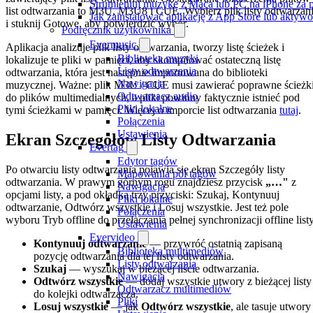
Strumieniuj muzykę z Maca lub PC na iPhone z
list odtwarzania to M3U, M3U8 i CUE. Wybierz plik listy odtwarzan
Jak zainstalować aplikację z App Store lub akty
i stuknij Gotowe, aby potwierdzić wybór.
Podręcznik użytkownika
Evermusic
Aplikacja analizuje plik listy odtwarzania, tworzy listę ścieżek i
Biblioteka muzyki
lokalizuje te pliki w pamięci, aby skompilować ostateczną listę
Listy odtwarzania
odtwarzania, która jest następnie importowana do biblioteki
Nawigacja
muzycznej. Ważne: plik M3U / CUE musi zawierać poprawne ścieżk
Odtwarzacz audio
do plików multimedialnych, a pliki powinny faktycznie istnieć pod
Pliki lokalne
tymi ścieżkami w pamięci. Więcej o imporcie list odtwarzania
tutaj
.
Połączenia
Ustawienia
Ekran Szczegółów Listy Odtwarzania
Evertag
Edytor tagów
Po otwarciu listy odtwarzania pojawia się ekran Szczegóły listy
Mapowania pól tagów
odtwarzania. W prawym górnym rogu znajdziesz przycisk
„…"
z
Nawigacja
opcjami listy, a pod okładką trzy przyciski: Szukaj, Kontynuuj
Pliki lokalne
odtwarzanie, Odtwórz wszystkie i Losuj wszystkie. Jest też pole
Połączenia
wyboru Tryb offline do przełączania pełnej synchronizacji offline listy
Ustawienia
Evervideo
Kontynuuj odtwarzanie
— przywróć ostatnią zapisaną
Biblioteka multimediów
pozycję odtwarzania dla tej listy odtwarzania.
Listy odtwarzania
Szukaj
— wyszukaj w bieżącej liście odtwarzania.
Nawigacja
Odtwórz wszystkie
— dodaj wszystkie utwory z bieżącej listy
Odtwarzacz multimediów
do kolejki odtwarzacza.
Pliki
Losuj wszystkie
— jak
Odtwórz wszystkie
, ale tasuje utwory