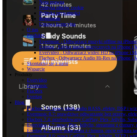
Nota prawna
Polityka plików cookie
Polityka prywatności
Regulamin
Umowa licencyjna
O nas
Produkty
Evermusic - Odtwarzacz muzyki offline na iPhone
Evertag - Edytor tagów muzycznych na iPhone i 
Evervideo - Odtwarzacz wideo HD na iPhone i M
Flacbox - Odtwarzacz Audio Hi-Res na iPhone i 
Skontaktuj się z nami
Wsparcie
Produkty
Evervideo
Evermusic
Flacbox
Evertag
Blog
Flacbox 7.6: nowy silnik audio BASS, efekty, DSP i wi
Evermusic 8.7: prawdziwe odtwarzanie bez przerw, efekt
Flacbox 7.4: przebudowany CarPlay, Plex, Jellyfin, Sub
Evervideo 1.7: nowe Plex, Jellyfin, streaming z chmury,
Evertag 4.2: nowe połączenia z chmurą, opcje edytora 
Evermusic 8.6: nowy CarPlay, Plex, Jellyfin, SFTP i wid