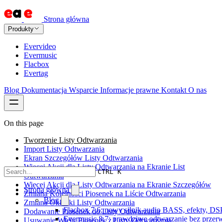
Strona główna
Produkty
Evervideo
Evermusic
Flacbox
Evertag
Blog
Dokumentacja
Wsparcie
Informacje prawne
Kontakt
O nas
On this page
Tworzenie Listy Odtwarzania
Import Listy Odtwarzania
Ekran Szczegółów Listy Odtwarzania
Więcej Akcji dla Listy Odtwarzania na Ekranie List
CTRL K
Odtwarzania
Więcej Akcji dla Listy Odtwarzania na Ekranie Szczegółów
Strona główna
Zmiana Kolejności Piosenek na Liście Odtwarzania
Blog
Zmiana Okładki Listy Odtwarzania
Flacbox 7.6: nowy silnik audio BASS, efekty, DS
Dodawanie Piosenek do Listy Odtwarzania
Evermusic 8.7: prawdziwe odtwarzanie bez przerw,
Usuwanie Wielu Piosenek z Listy Odtwarzania