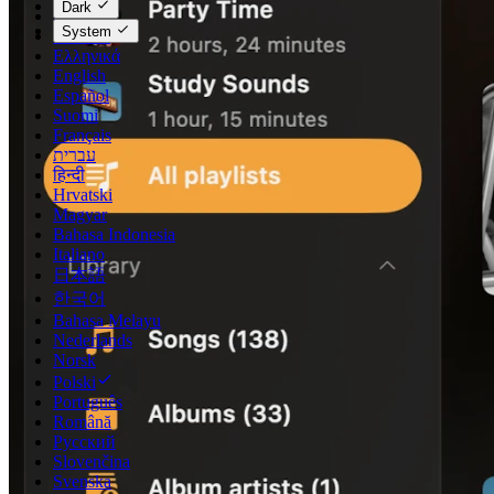
Dark
Dansk
System
Deutsch
Ελληνικά
English
Español
Suomi
Français
עברית
हिन्दी
Hrvatski
Magyar
Bahasa Indonesia
Italiano
日本語
한국어
Bahasa Melayu
Nederlands
Norsk
Polski
Português
Română
Русский
Slovenčina
Svenska