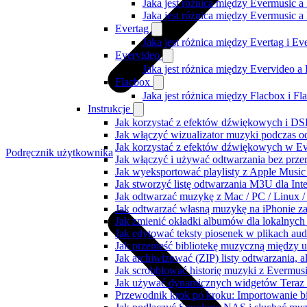
Jaka jest różnica między Evermusic a
Jaka jest różnica między Evermusic 
Evertag
Jaka jest różnica między Evertag i E
Evervideo
Jaka jest różnica między Evervideo 
Flacbox
Jaka jest różnica między Flacbox i F
Instrukcje
Jak korzystać z efektów dźwiękowych i DSP
Jak włączyć wizualizator muzyki podczas o
Jak korzystać z efektów dźwiękowych w Ever
Podręcznik użytkownika
Jak włączyć i używać odtwarzania bez prz
Jak wyeksportować playlisty z Apple Music
Jak stworzyć listę odtwarzania M3U dla Int
Jak odtwarzać muzykę z Mac / PC / Linux
Jak odtwarzać własną muzykę na iPhonie z
Jak zmienić okładki albumów dla lokalnych 
Jak edytować teksty piosenek w plikach a
Jak przenieść bibliotekę muzyczną między 
Jak archiwizować (ZIP) listy odtwarzania, 
Jak scrobblować historię muzyki z Evermusi
Jak używać dynamicznych widgetów Teraz 
Przewodnik krok po kroku: Importowanie bi