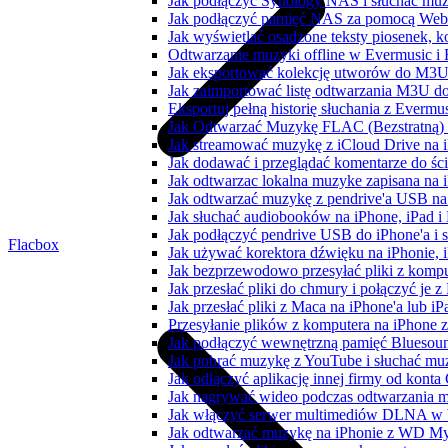
Jak podłączyć Synology NAS i słuchać muz
Jak podłączyć pamięć NAS za pomocą WebD
Jak wyświetlać osadzone teksty piosenek, k
Odtwarzanie muzyki offline w Evermusic i F
Jak eksportować kolekcję utworów do M3U
Jak zaimportować listę odtwarzania M3U do
Eksportuj pełną historię słuchania z Evermu
Jak Odtwarzać Muzykę FLAC (Bezstratną)
Jak streamować muzykę z iCloud Drive na 
Jak dodawać i przeglądać komentarze do śc
Jak odtwarzac lokalna muzyke zapisana na 
Jak odtwarzać muzykę z pendrive'a USB na
Jak słuchać audiobooków na iPhone, iPad 
Jak podłączyć pendrive USB do iPhone'a i s
Flacbox
Jak używać korektora dźwięku na iPhonie, 
Jak bezprzewodowo przesyłać pliki z komp
Jak przesłać pliki do chmury i połączyć je 
Jak przesłać pliki z Maca na iPhone'a lub i
Przesyłanie plików z komputera na iPhone
Jak podłączyć wewnętrzną pamięć Bluesoun
Jak pobrać muzykę z YouTube i słuchać muz
Jak odłączyć aplikację innej firmy od konta
Jak nagrywać wideo podczas odtwarzania m
Jak włączyć serwer multimediów DLNA w 
Jak odtwarzać muzykę na iPhonie z WD 