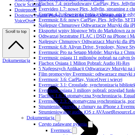
Flacbox 7.4: przebudowany CarPlay, Plex, Jellyfi
Opcje Ścieżki
Evervideo 1.7: nowe Plex, Jellyfin, streaming z c
Dostępność
Evertag 4.2: nowe połączenia z chmurą, opcje ed
Dostosowywanie Pozycji Ścieżki na Liście Odtwarzania z
Evermusic 8.6: nowy CarPlay, Plex, Jellyfin, SFTP
VoiceOver
Najlepsze Chmurowe Odtwarzacze Muzyki dla iP
Eksportuj wpisy blogowe Wix do Markdown za 
Scroll to top
Odtwarzaj bezstratne FLAC i DSD na iPhone i M
Najlepszy Chmurowy Odtwarzacz Muzyki dla iPho
Evermusic 6.8: Aliyun Drive, Synology, Nowe Sty
Evermusic Pro na Setapp Mobile: Muzyka z Chmu
Evermusic osiąga 11 milionów pobrań na całym św
Dokumentacja
Flacbox Osiąga 1 Milion Pobrań: Audio Hi-Res
5 Najlepszych Aplikacji Odtwarzaczy Muzyki na
Film promocyjny Evermusic: odtwarzacz muzyki 
Evermusic 3.6: CarPlay, VoiceOver i więcej
Evermusic 3.1: Crossfade, synchronizacja bibliote
Evermusic osiąga 3 miliony pobrań: przegląd funkc
Flacbox 1.6: Automatyczna Synchronizacja, Equa
Evermusic 2.3: Automatyczna synchronizacja, pozy
Strumieniuj muzykę z chmury na iPhone z Evermu
Strumieniowanie audio iOS z AVAssetResourceLo
Dokumentacja
Często zadawane pytania
Evermusic