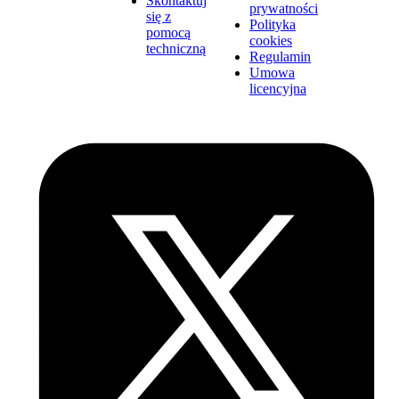
Skontaktuj
prywatności
się z
Polityka
pomocą
cookies
techniczną
Regulamin
Umowa
licencyjna