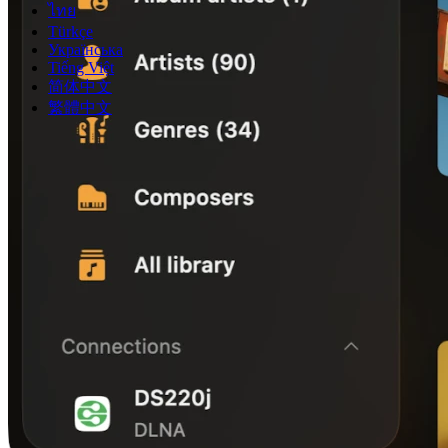
ไทย
Türkçe
Українська
Tiếng Việt
简体中文
繁體中文