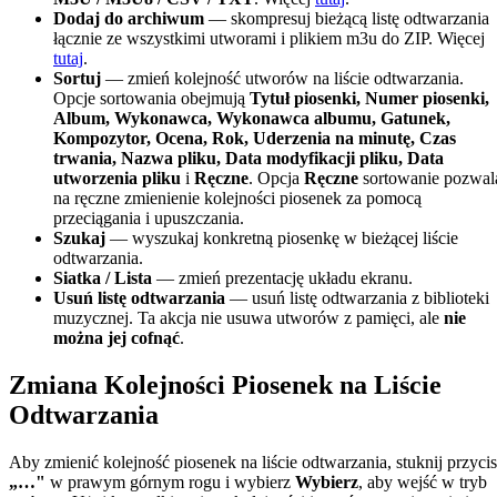
Dodaj do archiwum
— skompresuj bieżącą listę odtwarzania
łącznie ze wszystkimi utworami i plikiem m3u do ZIP. Więcej
tutaj
.
Sortuj
— zmień kolejność utworów na liście odtwarzania.
Opcje sortowania obejmują
Tytuł piosenki, Numer piosenki,
Album, Wykonawca, Wykonawca albumu, Gatunek,
Kompozytor, Ocena, Rok, Uderzenia na minutę, Czas
trwania, Nazwa pliku, Data modyfikacji pliku, Data
utworzenia pliku
i
Ręczne
. Opcja
Ręczne
sortowanie pozwal
na ręczne zmienienie kolejności piosenek za pomocą
przeciągania i upuszczania.
Szukaj
— wyszukaj konkretną piosenkę w bieżącej liście
odtwarzania.
Siatka / Lista
— zmień prezentację układu ekranu.
Usuń listę odtwarzania
— usuń listę odtwarzania z biblioteki
muzycznej. Ta akcja nie usuwa utworów z pamięci, ale
nie
można jej cofnąć
.
Zmiana Kolejności Piosenek na Liście
Odtwarzania
Aby zmienić kolejność piosenek na liście odtwarzania, stuknij przyci
„…"
w prawym górnym rogu i wybierz
Wybierz
, aby wejść w tryb