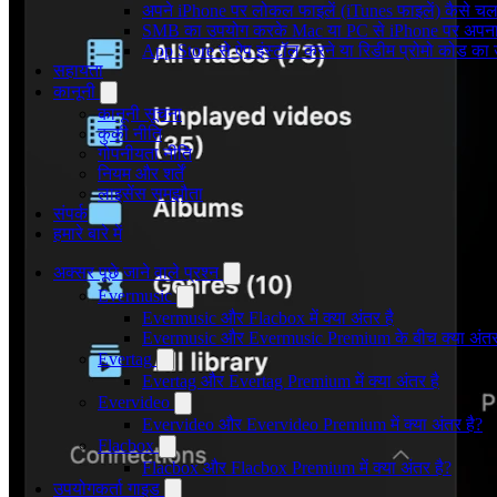
अपने iPhone पर लोकल फाइलें (iTunes फाइलें) कैसे चला
SMB का उपयोग करके Mac या PC से iPhone पर अपना सं
App Store से ऐप इंस्टॉल करने या रिडीम प्रोमो कोड क
सहायता
कानूनी
कानूनी सूचना
कुकी नीति
गोपनीयता नीति
नियम और शर्तें
लाइसेंस समझौता
संपर्क
हमारे बारे में
अक्सर पूछे जाने वाले प्रश्न
Evermusic
Evermusic और Flacbox में क्या अंतर है
Evermusic और Evermusic Premium के बीच क्या अंतर
Evertag
Evertag और Evertag Premium में क्या अंतर है
Evervideo
Evervideo और Evervideo Premium में क्या अंतर है?
Flacbox
Flacbox और Flacbox Premium में क्या अंतर है?
उपयोगकर्ता गाइड