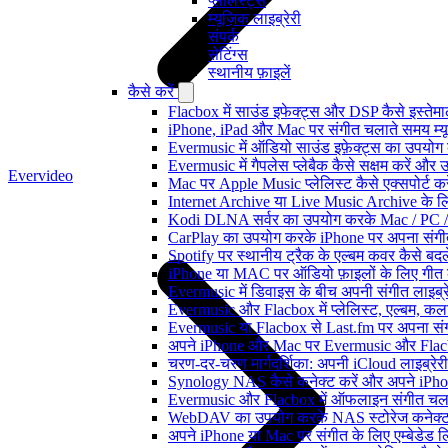
प्लेलिस्ट्स
म्यूज़िक लाइब्रेरी
संपर्क
सेटिंग्स
स्थानीय फ़ाइलें
कैसे करें
Flacbox में साउंड इफेक्ट्स और DSP कैसे इस्तेम
iPhone, iPad और Mac पर संगीत चलाते समय म्यूज़
Evermusic में ऑडियो साउंड इफ़ेक्ट्स का उपयोग कैस
Evermusic में गैपलेस प्लेबैक कैसे सक्षम करें और 
Evervideo
Mac पर Apple Music प्लेलिस्ट कैसे एक्सपोर्ट करें
Internet Archive या Live Music Archive के लि
Kodi DLNA सर्वर का उपयोग करके Mac / PC / 
CarPlay का उपयोग करके iPhone पर अपना संगीत
Spotify पर स्थानीय ट्रैक के एल्बम कवर कैसे ब
iPhone या MAC पर ऑडियो फ़ाइलों के लिए गीत कै
Evermusic में डिवाइस के बीच अपनी संगीत लाइब्र
Evermusic और Flacbox में प्लेलिस्ट, एल्बम, कला
Evermusic या Flacbox से Last.fm पर अपना संगी
अपने iPhone और Mac पर Evermusic और Flacbox म
चरण-दर-चरण मार्गदर्शिका: अपनी iCloud लाइब्र
Synology NAS कैसे कनेक्ट करें और अपने iPhone
Evermusic और Flacbox में ऑफलाइन संगीत चलाएं:
WebDAV का उपयोग करके NAS स्टोरेज कनेक्ट कर
अपने iPhone या Mac पर संगीत के लिए एम्बेडेड लिर