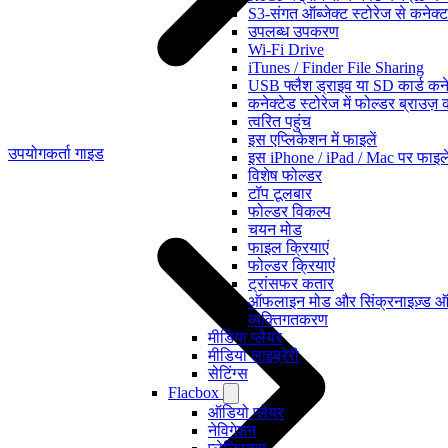
S3-संगत ऑब्जेक्ट स्टोरेज से कनेक्ट
उपलब्ध उपकरण
Wi-Fi Drive
iTunes / Finder File Sharing
USB फ्लैश ड्राइव या SD कार्ड कनेक
कनेक्टेड स्टोरेज में फोल्डर ब्राउज़
त्वरित पहुंच
इस एप्लिकेशन में फाइलें
उपयोगकर्ता गाइड
इस iPhone / iPad / Mac पर फाइले
विशेष फोल्डर
टॉप टूलबार
फोल्डर विकल्प
चयन मोड
फाइल क्रियाएं
फोल्डर क्रियाएं
ट्रांसफर कतार
ऑफलाइन मोड और सिंक्रनाइज़्ड 
व्यक्तिगतकरण
मीडिया प्लेयर
मीडिया लाइब्रेरी
सेटिंग्स
Flacbox
ऑडियो प्लेयर
नेविगेशन