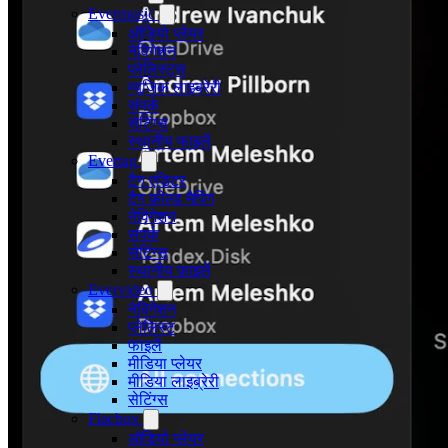
Evermusic
ऑडियो प्लेयर
नेविगेशन
प्लेलिस्ट्स
म्यूजिक लाइब्रेरी
संपर्क
सेटिंग्स
स्थानीय फाइलें
Evertag
टैग एडिटर
टैग फ़ील्ड मैपिंग
नेविगेशन
संपर्क
सेटिंग्स
स्थानीय फ़ाइलें
Evervideo
नेविगेशन
प्लेलिस्ट
फाइलें
मीडिया प्लेयर
मीडिया लाइब्रेरी
सेटिंग्स
Flacbox
ऑडियो प्लेयर