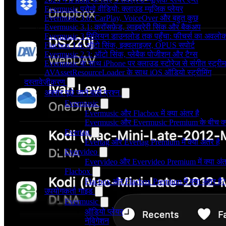
Evermusic प्रोमो वीडियो: क्लाउड म्यूजिक प्लेयर
Evermusic 3.6: CarPlay, VoiceOver और बहुत कुछ
Evermusic 3.1: क्रॉसफ़ेड, लाइब्रेरी सिंक और बैकअप
Evermusic 3 मिलियन डाउनलोड तक पहुँचा: फीचर्स का अवलो
Flacbox 1.6: ऑटो सिंक, इक्वलाइज़र, OPUS सपोर्ट
Evermusic 2.3: ऑटो सिंक, प्लेबैक पोजीशन और टैग्स
Evermusic के साथ iPhone पर क्लाउड स्टोरेज से संगीत स्ट्रीम 
AVAssetResourceLoader के साथ iOS ऑडियो स्ट्रीमिंग
दस्तावेज़ीकरण
अक्सर पूछे जाने वाले प्रश्न
Evermusic
Evermusic और Flacbox में क्या अंतर है
Evermusic और Evermusic Premium के बीच क्य
Evertag
Evertag और Evertag Premium में क्या अंतर है
Evervideo
Evervideo और Evervideo Premium में क्या अंत
Flacbox
Flacbox और Flacbox Premium में क्या अंतर है?
उपयोगकर्ता गाइड
Evermusic
ऑडियो प्लेयर
नेविगेशन