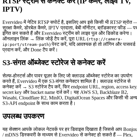
RTSP स्ट्रीम से कनेक्ट करें (IP कैमरे, लाइव TV,
IPTV)
Evervideo में नेटिव RTSP सपोर्ट है, इसलिए आप इसे किसी भी RTSP स्रोत 
सुरक्षा कैमरे, डोरबेल कैमरे, IPTV प्रदाता, बेबी मॉनीटर, ब्रॉडकास्ट फीड — प
इंगित कर सकते हैं और Evervideo स्ट्रीम को लाइव पुल और डिकोड करेगा।
ऑनलाइन लिंक → लिंक जोड़ें टैप करें, पूरा URL (
rtsp://camera-
) पेस्ट करें, यदि आवश्यक हो तो लॉगिन और पासवर्ड
ip:port/stream-path
प्रदान करें, और Done टैप करें।
S3-संगत ऑब्जेक्ट स्टोरेज से कनेक्ट करें
सेल्फ-होस्टर्स और पावर यूज़र के लिए जो क्लाउड ऑब्जेक्ट स्टोरेज का उपयोग
करते हैं, Evervideo में एक S3-संगत कनेक्टर शामिल है। क्लाउड स्टोरेज से
कनेक्ट करें → S3 स्टोरेज टैप करें, फिर endpoint URL, region, access key
secret key और bucket name दर्ज करें। यह AWS S3, Backblaze B2,
Wasabi, Cloudflare R2, MinIO, DigitalOcean Spaces और किसी भी अन्
S3-API endpoint के साथ काम करता है।
उपलब्ध उपकरण
यह सेक्शन आपके लोकल नेटवर्क पर हर डिवाइस दिखाता है जिससे आप Bonjo
/ mDNS डिस्कवरी के माध्यम से Evervideo से कनेक्ट हो सकते हैं — Plex,