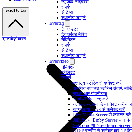
म्यूजिक लाइब्रेरी
संपर्क
Scroll to top
सेटिंग्स
स्थानीय फाइलें
Evertag
टैग एडिटर
टैग फ़ील्ड मैपिंग
दस्तावेज़ीकरण
नेविगेशन
संपर्क
सेटिंग्स
स्थानीय फ़ाइलें
Evervideo
नेविगेशन
प्लेलिस्ट
फाइलें
क्लाउड स्टोरेज से कनेक्ट करें
समर्थित क्लाउड स्टोरेज सेवाएं, मी
सुरक्षा और गोपनीयता
Auth-Token रद्द करें
क्लाउड स्टोरेज डिस्कनेक्ट करें या 
कंप्यूटर या NAS से कनेक्ट करें
Plex Media Server से कनेक्ट करें
Jellyfin या Emby Server से कनेक्ट
Subsonic या Navidrome Server से
RTSP स्ट्रीम से कनेक्ट करें (IP क