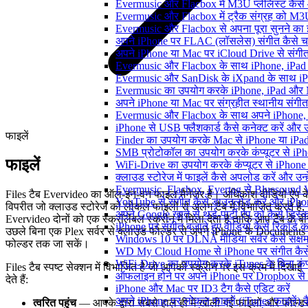
Evermusic और Flacbox में M3U प्लेलिस्ट कैसे
Evermusic और Flacbox में ट्रैक संग्रह को M3U
Evermusic और Flacbox से अपना पूरा सुनने का इत
अपने iPhone पर FLAC (लॉसलेस) संगीत कैसे च
अपने iPhone या Mac पर iCloud Drive से संगीत क
Evermusic और Flacbox के साथ iPhone, iPad और M
Evermusic और SanDisk के iXpand के साथ iPho
Evermusic का उपयोग करके iPhone, iPad और Ma
अपने iPhone या Mac पर संग्रहीत स्थानीय संगीत
Evermusic और Flacbox के साथ अपने iPhone, i
iPhone से USB फ्लैशकार्ड कैसे कनेक्ट करें और उस 
फाइलें
Finder का उपयोग करके Mac से iPhone या iPad में
SMB प्रोटोकॉल का उपयोग करके कंप्यूटर से iPhone
फाइलें
WiFi-Drive का उपयोग करके कंप्यूटर से iPhone में
क्लाउड स्टोरेज में फाइलें कैसे अपलोड करें और उन
Evermusic, Flacbox, Evertag से Bluesound V
Files टैब Evervideo का ऑल-इन-वन फाइल मैनेजर है। अधिकांश वीडियो ऐप क
YouTube से संगीत कैसे डाउनलोड करें और iPhon
विपरीत जो क्लाउड स्टोरेज को लोकल फाइलों से अलग टैब में विभाजित करते हैं,
अपने Google खाते से थर्ड-पार्टी ऐप को कैसे डिस्कन
Evervideo दोनों को एक स्क्रॉलेबल स्क्रीन में मिला देता है ताकि आप टैब के ब
iPhone पर संगीत बजाते हुए वीडियो कैसे रिकॉर्ड कर
उछले बिना एक Plex सर्वर से क्लाउड फोल्डर से अपने iPhone के Documents
Windows 10 पर DLNA मीडिया सर्वर कैसे सक्षम 
फोल्डर तक जा सकें।
WD My Cloud Home से iPhone पर संगीत कैसे
WiFi-Drive का उपयोग करके iTunes के बिना कंप्यूट
Files टैब स्पष्ट सेक्शन में विभाजित है जो आपकी स्क्रीन पर इस क्रम में दिखाई
ऑफलाइन होने पर अपने iPhone पर Dropbox से 
देते हैं:
iPhone और Mac पर ID3 टैग कैसे एडिट करें
अपने iPhone पर लोकल फाइलें (iTunes फाइलें) क
त्वरित पहुंच
— आपके द्वारा सबसे हाल ही में खोली गई फाइलों और फोल्ड