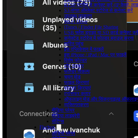
RTSP स्ट्रीम से कनेक्ट करें (IP कैमरे, 
S3-संगत ऑब्जेक्ट स्टोरेज से कनेक्ट करें
उपलब्ध उपकरण
Wi-Fi Drive
iTunes / Finder File Sharing
USB फ्लैश ड्राइव या SD कार्ड कनेक्ट करे
कनेक्टेड स्टोरेज में फोल्डर ब्राउज़ करना
त्वरित पहुंच
इस एप्लिकेशन में फाइलें
इस iPhone / iPad / Mac पर फाइलें
विशेष फोल्डर
टॉप टूलबार
फोल्डर विकल्प
चयन मोड
फाइल क्रियाएं
फोल्डर क्रियाएं
ट्रांसफर कतार
ऑफलाइन मोड और सिंक्रनाइज़्ड ऑफलाइन
व्यक्तिगतकरण
मीडिया प्लेयर
मीडिया लाइब्रेरी
सेटिंग्स
Flacbox
ऑडियो प्लेयर