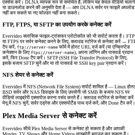
एक्सेस करें। DLNA व्यापक रूप से समर्थित है, लेकिन यह केवल वीडियो चलाने
या डाउनलोड करने की अनुमति देता है — आप DLNA सर्वर पर फाइलें अपलोड
नहीं कर सकते या नए फोल्डर नहीं बना सकते।
FTP, FTPS, या SFTP का उपयोग करके कनेक्ट करें
Evervideo क्लासिक फाइल-ट्रांसफर प्रोटोकॉल को भी सपोर्ट करता है। FTP
या FTPS पर सर्वर कनेक्ट करने के लिए, क्लाउड स्टोरेज से कनेक्ट करें → FT
टैप करें,
फॉर्म में होस्ट URL दर्ज करें (या एन्क्रिप्टेड
ftp://server-name
कनेक्शन के लिए
), अपना लॉगिन और पासवर्ड प्रदान
ftps://server-name
करें, फिर Done टैप करें। SFTP (SSH File Transfer Protocol) के लिए,
इसके बजाय SFTP चुनें और या तो पासवर्ड या SSH key pair प्रदान करें।
NFS शेयर से कनेक्ट करें
Evervideo में NFS (Network File System) सपोर्ट शामिल है — Linux होस्
BSD सर्वर और NAS डिवाइस के लिए उपयोगी जो SMB के बजाय NFS पर
वीडियो लाइब्रेरी एक्सपोज़ करना पसंद करते हैं। क्लाउड स्टोरेज से कनेक्ट करें
मेनू में NFS चुनें, सर्वर एड्रेस और एक्सपोर्टेड पाथ दर्ज करें, और Done टैप करें
Plex Media Server से कनेक्ट करें
Evervideo सीधे Plex Media Server से कनेक्ट हो सकता है और आपकी
Movies, TV Shows और Home Videos लाइब्रेरी ब्राउज़ कर सकता है।