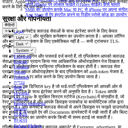
राउटर, Apple Time Capsule — ताकि आप IP एड्रेस टाइप किए बिना कनेक्ट
अपने iPhone पर लोकल फाइलें (iTunes फाइलें) कैसे चलाएं
करने के लिए टैप कर सकें।
SMB का उपयोग करके Mac या PC से iPhone पर अपना संगीत स्
App Store से ऐप इंस्टॉल करने या रिडीम प्रोमो कोड का उपयो
सुरक्षा और गोपनीयता
हिन्दी
عربي
Evervideo कनेक्टेड क्लाउड सेवाओं के साथ इंटरेक्ट करने के लिए केवल
Català
आधिकारिक SDK और सुरक्षित कनेक्शन का उपयोग करता है। आपका लॉगिन
Light
Čeština
और पासवर्ड एप्लिकेशन के लिए एक्सेसिबल नहीं है — सभी ट्रांसफर TLS-
Dark
Dansk
एन्क्रिप्टेड हैं।
System
Deutsch
जब आप अपना लॉगिन और पासवर्ड दर्ज करते हैं, तो एप्लिकेशन आपको क्लाउड
Ελληνικά
सेवा प्रदाता द्वारा प्रदान किया गया आधिकारिक ऑथोराइज़ेशन पेज दिखाता है,
English
और पूरी ऑथोराइज़ेशन प्रक्रिया एप्लिकेशन के बाहर होती है। क्लाउड सेवा
Español
प्रदाता तब सफल ऑथोराइज़ेशन के बाद एप्लिकेशन को auth-token भेजता है,
Suomi
और वह token API कॉल करने के लिए उपयोग किया जाता है।
Français
עברית
auth-token एक डिजिटल key है जो थर्ड-पार्टी एप्लिकेशन को आपकी ओर से
हिन्दी
क्लाउड स्टोरेज के साथ इंटरेक्ट करने की अनुमति देता है। Token आपके
Hrvatski
डिवाइस पर Apple के सुरक्षित सिस्टम स्टोरेज (Keychain) में संग्रहीत है, जो
Magyar
रेस्ट पर एन्क्रिप्टेड है और आपके डिवाइस पासकोड या बायोमेट्रिक लॉक द्वारा
Bahasa Indonesia
सुरक्षित है। आप कनेक्टेड क्लाउड सेवाओं से अपने डिवाइस पर फाइलें डाउनलो
Italiano
कर सकते हैं; वे फाइलें ऐप की Documents डायरेक्टरी में रखी जाती हैं और बिल्ट
日本語
इन फाइल मैनेजर का उपयोग करके किसी भी समय हटाई जा सकती हैं।
한국어
Bahasa Melayu
एप्लिकेशन आपके कनेक्टेड क्लाउड अकाउंट से Everappz, advertisers, या