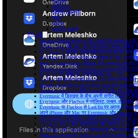
नेविगेशन
प्लेलिस्ट्स
म्यूज़िक लाइब्रेरी
संपर्क
सेटिंग्स
स्थानीय फ़ाइलें
कैसे करें
Flacbox में साउंड इफेक्ट्स और DSP कैसे इस्तेमाल करें
iPhone, iPad और Mac पर संगीत चलाते समय म्यूज़िक विज
Evermusic में ऑडियो साउंड इफ़ेक्ट्स का उपयोग कैसे करें:
Evermusic में गैपलेस प्लेबैक कैसे सक्षम करें और उपयोग क
Mac पर Apple Music प्लेलिस्ट कैसे एक्सपोर्ट करें और उन
Internet Archive या Live Music Archive के लिए M3U प
Kodi DLNA सर्वर का उपयोग करके Mac / PC / Linux 
CarPlay का उपयोग करके iPhone पर अपना संगीत कैसे 
Spotify पर स्थानीय ट्रैक के एल्बम कवर कैसे बदलें: 
iPhone या MAC पर ऑडियो फ़ाइलों के लिए गीत कैसे संप
Evermusic में डिवाइस के बीच अपनी संगीत लाइब्रेरी कै
Evermusic और Flacbox में प्लेलिस्ट, एल्बम, कलाकार और 
Evermusic या Flacbox से Last.fm पर अपना संगीत इतिह
अपने iPhone और Mac पर Evermusic और Flacbox में डाय
चरण-दर-चरण मार्गदर्शिका: अपनी iCloud लाइब्रेरी को
Synology NAS कैसे कनेक्ट करें और अपने iPhone या Ma
Evermusic और Flacbox में ऑफलाइन संगीत चलाएं: क्लाउ
WebDAV का उपयोग करके NAS स्टोरेज कनेक्ट करें और 