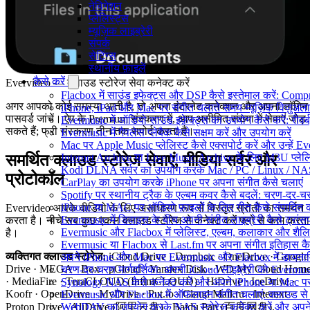
नेविगेशन
प्लेलिस्ट्स
म्यूज़िक लाइब्रेरी
संपर्क
सेटिंग्स
स्थानीय फ़ाइलें
कैसे करें
Evervideo — क्लाउड स्टोरेज सेवा कनेक्ट करें
Flacbox में साउंड इफेक्ट्स और DSP कैसे इस्तेमाल करें: Comp
अगर आपको कोई समस्या आती है, तो अपना इंटरनेट कनेक्शन और अपना लॉगिन 
iPhone, iPad और Mac पर संगीत चलाते समय म्यूज़िक विज़ुअलाइज
पासवर्ड जांचें। ऐप के Premium संस्करण में, आप असीमित संख्या में सेवाएं जोड़
Evermusic में ऑडियो साउंड इफ़ेक्ट्स का उपयोग कैसे करें: रीवर्ब
सकते हैं; फ्री संस्करण तीन तक सपोर्ट करता है।
Evermusic में गैपलेस प्लेबैक कैसे सक्षम करें और उपयोग करें
Mac पर Apple Music प्लेलिस्ट कैसे एक्सपोर्ट करें और उन्हें Ev
समर्थित क्लाउड स्टोरेज सेवाएं, मीडिया सर्वर और
Internet Archive या Live Music Archive के लिए M3U प्लेलिस
Kodi DLNA सर्वर का उपयोग करके Mac / PC / Linux / NAS 
प्रोटोकॉल
CarPlay का उपयोग करके iPhone पर अपना संगीत कैसे चलाएं
Spotify पर स्थानीय ट्रैक के एल्बम कवर कैसे बदलें: चरण-दर-
iPhone या MAC पर ऑडियो फ़ाइलों के लिए गीत कैसे संपादित क
Evervideo आपके वीडियो के लिए असाधारण रूप से विस्तृत स्रोतों का समर्थन
Evermusic में डिवाइस के बीच अपनी संगीत लाइब्रेरी कैसे ट्रा
करता है। नीचे सब कुछ एकल क्लाउड स्टोरेज से कनेक्ट करें फ्लो से काम करता
Evermusic और Flacbox में प्लेलिस्ट, एल्बम, कलाकार और शैलियों
है।
Evermusic या Flacbox से Last.fm पर अपना संगीत इतिहास कैसे
व्यक्तिगत क्लाउड स्टोरेज:
iCloud Drive · Dropbox · OneDrive · Google
अपने iPhone और Mac पर Evermusic और Flacbox में डायनामिक 
Drive · MEGA · Box · pCloud · Yandex Disk · WD My Cloud Hom
चरण-दर-चरण मार्गदर्शिका: अपनी iCloud लाइब्रेरी को Evermu
· MediaFire · TeraCLOUD (InfiniCLOUD) · HiDrive · IceDrive ·
Synology NAS कैसे कनेक्ट करें और अपने iPhone या Mac पर स
Koofr · OpenDrive · MyDrive · Put.io · Cloud Mail.ru · Internxt ·
Evermusic और Flacbox में ऑफलाइन संगीत चलाएं: क्लाउड से स्
WebDAV का उपयोग करके NAS स्टोरेज कनेक्ट करें और अपने i
Proton Drive · AliDrive (阿里云盘) · Baidu Pan (百度网盘).