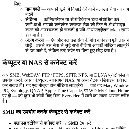
लिए:
नाम बदलें
— आपकी सूची में दिखाई देने वाले क्लाउड सेवा का नाम
बदलें।
सेटिंग्स
— कॉन्फिगरेशन या ऑथेंटिकेशन डेटा संशोधित करें।
कभी-कभी आपको कनेक्टेड क्लाउड सेवा को फिर से ऑथोराइज़
करने की आवश्यकता हो सकती है यदि ऑथोराइज़ेशन token समाप
हो गया है।
अलग करना
— ऐप और क्लाउड सेवा के बीच कनेक्शन पूरी तरह स
तोड़ें। इससे उस सेवा से जुड़े सभी वीडियो आपकी मीडिया लाइब्रे
से हट जाते हैं, लेकिन उन्हें सर्वर पर बिना छुए छोड़ देता है।
कंप्यूटर या NAS से कनेक्ट करें
आप SMB, WebDAV, FTP / FTPS, SFTP, NFS, या DLNA प्रोटोकॉल क
उपयोग करके अपना कंप्यूटर, व्यक्तिगत NAS, या अन्य नेटवर्क डिवाइस कनेक्ट
कर सकते हैं। यह एक मौजूदा होम मीडिया लाइब्रेरी — चाहे वह Mac, Window
PC, Synology, QNAP, Apple Time Capsule, या WD My Cloud Home
पर हो — को कुछ भी कॉपी किए बिना Evervideo में लाने का सबसे आसान तरी
है।
SMB का उपयोग करके कंप्यूटर से कनेक्ट करें
क्लाउड स्टोरेज से कनेक्ट करें → SMB
टैप करें।
फॉर्मेट
smb://computer-ip-address/shared-folder-name