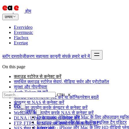
होम
उत्पाद
Evervideo
Evermusic
Flacbox
Evertag
ब्लॉग
दस्तावेज़ीकरण
सहायता
कानूनी
संपर्क
हमारे बारे में
On this page
क्लाउड स्टोरेज से कनेक्ट करें
समर्थित क्लाउड स्टोरेज सेवाएं, मीडिया सर्वर और प्रोटोकॉल
सुरक्षा और गोपनीयता
Auth-Token रद्द करें
CTRL K
क्लाउड स्टोरेज डिस्कनेक्ट करें या कॉन्फिगरेशन बदलें
कंप्यूटर या NAS से कनेक्ट करें
होम
SMB का उपयोग करके कंप्यूटर से कनेक्ट करें
उत्पाद
WebDAV का उपयोग करके NAS से कनेक्ट करें
Evermusic - iPhone और Mac के लिए ऑफलाइन म्यूजिक
DLNA / UPnP के माध्यम से कनेक्ट करें
Evertag - iPhone और Mac के लिए म्यूज़िक टैग एडिटर
FTP, FTPS, या SFTP का उपयोग करके कनेक्ट करें
Evervideo - iPhone और Mac के लिए HD वीडियो प्ले
NFS शेयर से कनेक्ट करें