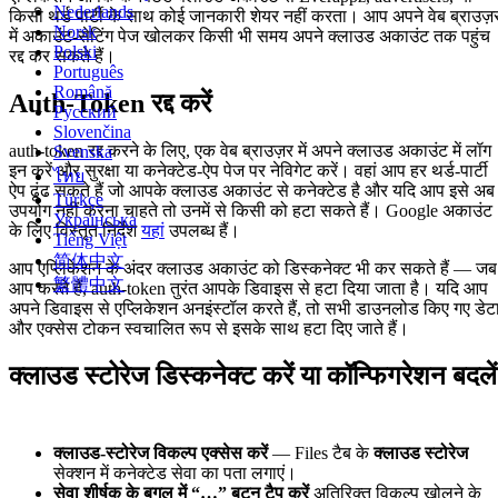
Nederlands
किसी थर्ड पार्टी के साथ कोई जानकारी शेयर नहीं करता। आप अपने वेब ब्राउज़
Norsk
में अकाउंट-सेटिंग पेज खोलकर किसी भी समय अपने क्लाउड अकाउंट तक पहुंच
Polski
रद्द कर सकते हैं।
Português
Română
Auth-Token रद्द करें
Русский
Slovenčina
auth-token रद्द करने के लिए, एक वेब ब्राउज़र में अपने क्लाउड अकाउंट में लॉग
Svenska
इन करें और सुरक्षा या कनेक्टेड-ऐप पेज पर नेविगेट करें। वहां आप हर थर्ड-पार्टी
ไทย
ऐप ढूंढ सकते हैं जो आपके क्लाउड अकाउंट से कनेक्टेड है और यदि आप इसे अब
Türkçe
उपयोग नहीं करना चाहते तो उनमें से किसी को हटा सकते हैं। Google अकाउंट
Українська
के लिए विस्तृत निर्देश
यहां
उपलब्ध हैं।
Tiếng Việt
简体中文
आप एप्लिकेशन के अंदर क्लाउड अकाउंट को डिस्कनेक्ट भी कर सकते हैं — जब
繁體中文
आप करते हैं, auth-token तुरंत आपके डिवाइस से हटा दिया जाता है। यदि आप
अपने डिवाइस से एप्लिकेशन अनइंस्टॉल करते हैं, तो सभी डाउनलोड किए गए डेट
और एक्सेस टोकन स्वचालित रूप से इसके साथ हटा दिए जाते हैं।
क्लाउड स्टोरेज डिस्कनेक्ट करें या कॉन्फिगरेशन बदलें
क्लाउड-स्टोरेज विकल्प एक्सेस करें
— Files टैब के
क्लाउड स्टोरेज
सेक्शन में कनेक्टेड सेवा का पता लगाएं।
सेवा शीर्षक के बगल में “…” बटन टैप करें
अतिरिक्त विकल्प खोलने के