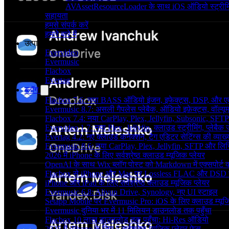
AVAssetResourceLoader के साथ iOS ऑडियो स्ट्रीमि
सहायता
हमसे संपर्क करें
हमारे बारे में
उत्पाद
Evervideo
Evermusic
Flacbox
Evertag
ब्लॉग
Flacbox 7.6: नया BASS ऑडियो इंजन, इफेक्ट्स, DSP, और एक 
Evermusic 8.7: असली गैपलेस प्लेबैक, ऑडियो इफ़ेक्ट्स, वॉल्यूम
Flacbox 7.4: नया CarPlay, Plex, Jellyfin, Subsonic, SFTP
Evervideo 1.7: नया Plex, Jellyfin, क्लाउड स्ट्रीमिंग, प्लेबैक 
Evertag 4.2: नए क्लाउड कनेक्शन, टैग एडिटर सेटिंग्स की व्याख्
Evermusic 8.6: नया CarPlay, Plex, Jellyfin, SFTP और लिर
2026 में iPhone के लिए सर्वश्रेष्ठ क्लाउड म्यूजिक प्लेयर
OpenAI के साथ Wix ब्लॉग पोस्ट को Markdown में एक्सपोर्ट कर
Flacbox से iPhone और Mac पर Lossless FLAC और DSD 
iPhone और iPad के लिए सर्वश्रेष्ठ क्लाउड म्यूजिक प्लेयर
Evermusic 6.8: Aliyun Drive, Synology, नए UI स्टाइल
Setapp Mobile पर Evermusic Pro: iOS के लिए क्लाउड म्यू
Evermusic दुनिया भर में 11 मिलियन डाउनलोड तक पहुँचा
Flacbox 10 लाख डाउनलोड तक पहुँचा: Hi-Res ऑडियो
2025 में iPhone के लिए 5 सर्वश्रेष्ठ म्यूज़िक प्लेयर ऐप्स