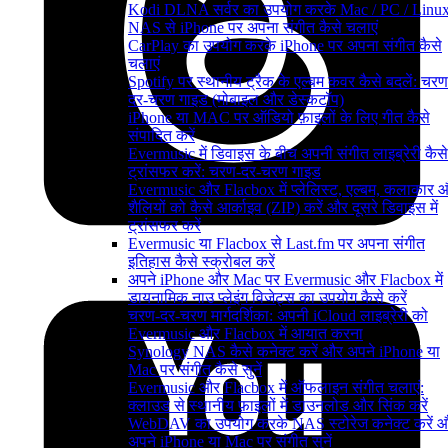
Kodi DLNA सर्वर का उपयोग करके Mac / PC / Linux
NAS से iPhone पर अपना संगीत कैसे चलाएं
CarPlay का उपयोग करके iPhone पर अपना संगीत कैसे
चलाएं
Spotify पर स्थानीय ट्रैक के एल्बम कवर कैसे बदलें: चरण
दर-चरण गाइड (मोबाइल और डेस्कटॉप)
iPhone या MAC पर ऑडियो फ़ाइलों के लिए गीत कैसे
संपादित करें
Evermusic में डिवाइस के बीच अपनी संगीत लाइब्रेरी कैसे
ट्रांसफर करें: चरण-दर-चरण गाइड
Evermusic और Flacbox में प्लेलिस्ट, एल्बम, कलाकार 
शैलियों को कैसे आर्काइव (ZIP) करें और दूसरे डिवाइस में
ट्रांसफर करें
Evermusic या Flacbox से Last.fm पर अपना संगीत
इतिहास कैसे स्क्रोबल करें
अपने iPhone और Mac पर Evermusic और Flacbox में
डायनामिक नाउ प्लेइंग विजेट्स का उपयोग कैसे करें
चरण-दर-चरण मार्गदर्शिका: अपनी iCloud लाइब्रेरी को
Evermusic और Flacbox में आयात करना
Synology NAS कैसे कनेक्ट करें और अपने iPhone या
Mac पर संगीत कैसे सुनें
Evermusic और Flacbox में ऑफलाइन संगीत चलाएं:
क्लाउड से स्थानीय फ़ाइलों में डाउनलोड और सिंक करें
WebDAV का उपयोग करके NAS स्टोरेज कनेक्ट करें 
अपने iPhone या Mac पर संगीत सुनें