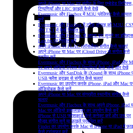
अपने iPhone या Mac पर संगीत के लिए एम्बेडेड लिरिक्स,
टिप्पणियाँ और LRC फ़ाइलें कैसे देखें
Evermusic और Flacbox में M3U प्लेलिस्ट कैसे आयात
करें
Evermusic और Flacbox में ट्रैक संग्रह को M3U, C
और TXT में कैसे निर्यात करें
Evermusic और Flacbox से अपना पूरा सुनने का इतिहा
Last.fm पर निर्यात करें
अपने iPhone पर FLAC (लॉसलेस) संगीत कैसे चलाएं
अपने iPhone या Mac पर iCloud Drive से संगीत कैसे
स्ट्रीम करें
Evermusic और Flacbox के साथ iPhone, iPad और M
पर अपने ऑडियो ट्रैक्स में टिप्पणियाँ कैसे जोड़ें और देखें
Evermusic और SanDisk के iXpand के साथ iPhone 
USB फ्लैश ड्राइव से संगीत कैसे चलाएं
Evermusic का उपयोग करके iPhone, iPad और Mac प
ऑडियोबुक कैसे सुनें
अपने iPhone या Mac पर संग्रहीत स्थानीय संगीत कैसे
चलाएं
Evermusic और Flacbox के साथ अपने iPhone, iPad य
Mac पर ऑडियो इक्वलाइज़र का उपयोग कैसे करें
iPhone से USB फ्लैशकार्ड कैसे कनेक्ट करें और उस पर
मौजूद संगीत सुनें या फ़ाइलें प्रबंधित करें
Finder का उपयोग करके Mac से iPhone या iPad में फ़ाइल
कैसे ट्रांसफर करें