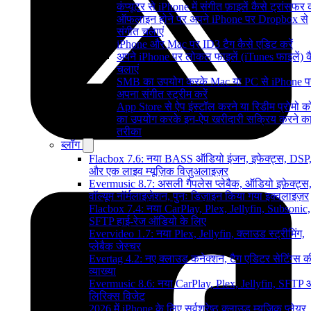
कंप्यूटर से iPhone में संगीत फ़ाइलें कैसे ट्रांसफर क
ऑफलाइन होने पर अपने iPhone पर Dropbox से
संगीत चलाएं
iPhone और Mac पर ID3 टैग कैसे एडिट करें
अपने iPhone पर लोकल फाइलें (iTunes फाइलें) क
चलाएं
SMB का उपयोग करके Mac या PC से iPhone प
अपना संगीत स्ट्रीम करें
App Store से ऐप इंस्टॉल करने या रिडीम प्रोमो 
का उपयोग करके इन-ऐप खरीदारी सक्रिय करने क
तरीका
ब्लॉग
Flacbox 7.6: नया BASS ऑडियो इंजन, इफेक्ट्स, DSP
और एक लाइव म्यूज़िक विज़ुअलाइज़र
Evermusic 8.7: असली गैपलेस प्लेबैक, ऑडियो इफ़ेक्ट्स
वॉल्यूम नॉर्मलाइज़ेशन, पुनः डिज़ाइन किया गया इक्वलाइज़र
Flacbox 7.4: नया CarPlay, Plex, Jellyfin, Subsonic,
SFTP हाई-रेज ऑडियो के लिए
Evervideo 1.7: नया Plex, Jellyfin, क्लाउड स्ट्रीमिंग,
प्लेबैक जेस्चर
Evertag 4.2: नए क्लाउड कनेक्शन, टैग एडिटर सेटिंग्स क
व्याख्या
Evermusic 8.6: नया CarPlay, Plex, Jellyfin, SFTP
लिरिक्स विजेट
2026 में iPhone के लिए सर्वश्रेष्ठ क्लाउड म्यूजिक प्लेयर