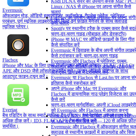
Kodi DLNA सर्वर का उपयोग करके Mac / PC /
Linux / NAS से iPhone पर अपना संगीत कैसे
Evermusic
चलाएं
ऑफलाइन मोड, ऑडियो इक्वलाइज़र, क्रॉसफेड, गैपलेस प्लेबैक, प्लेलिस्ट
CarPlay का उपयोग करके iPhone पर अपना संग
प्रबंधन, पूर्ण म्यूजिक लाइब्रेरी और बिल्ट-इन फ़ाइल मैनेजर के साथ क्लाउड
कैसे चलाएं
म्यूजिक प्लेयर।
Spotify पर स्थानीय ट्रैक के एल्बम कवर कैसे बदले
चरण-दर-चरण गाइड (मोबाइल और डेस्कटॉप)
iPhone या MAC पर ऑडियो फ़ाइलों के लिए गीत
कैसे संपादित करें
Evermusic में डिवाइस के बीच अपनी संगीत लाइब्र
कैसे ट्रांसफर करें: चरण-दर-चरण गाइड
Flacbox
Evermusic और Flacbox में प्लेलिस्ट, एल्बम,
iPhone और Mac के लिए उच्च-रिज़ॉल्यूशन ऑडियो प्लेयर। FLAC, ALAC,
कलाकार और शैलियों को कैसे आर्काइव (ZIP) करें
APE और DSD जैसे लॉसलेस फॉर्मेट सुनें। उन्नत ऑडियो सेटिंग्स के साथ
और दूसरे डिवाइस में ट्रांसफर करें
आउटपुट फाइन-ट्यून करें।
Evermusic या Flacbox से Last.fm पर अपना सं
इतिहास कैसे स्क्रोबल करें
अपने iPhone और Mac पर Evermusic और
Flacbox में डायनामिक नाउ प्लेइंग विजेट्स का उप
कैसे करें
चरण-दर-चरण मार्गदर्शिका: अपनी iCloud लाइब्रेरी
Evertag
को Evermusic और Flacbox में आयात करना
बैच एडिटिंग के साथ स्मार्ट म्यूजिक टैग एडिटर। गुम मेटाडेटा, एल्बम कवर और
Synology NAS कैसे कनेक्ट करें और अपने iPh
अधिक ठीक करें। ID3, FLAC, APE टैग संपादित करें — 120 से अधिक फ़ील
या Mac पर संगीत कैसे सुनें
समर्थित।
Evermusic और Flacbox में ऑफलाइन संगीत चला
क्लाउड से स्थानीय फ़ाइलों में डाउनलोड और सिंक