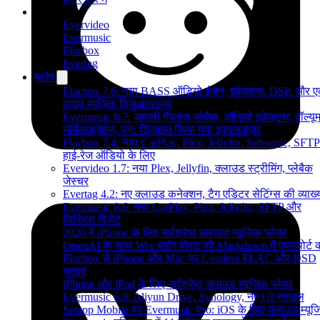
उत्पाद
Evervideo
Evermusic
Flacbox
Evertag
ब्लॉग
Flacbox 7.6: नया BASS ऑडियो इंजन, इफेक्ट्स, DSP, और 
लाइव म्यूज़िक विज़ुअलाइज़र
Evermusic 8.7: असली गैपलेस प्लेबैक, ऑडियो इफ़ेक्ट्स, वॉल्यू
नॉर्मलाइज़ेशन, पुनः डिज़ाइन किया गया इक्वलाइज़र
Flacbox 7.4: नया CarPlay, Plex, Jellyfin, Subsonic, SFTP
हाई-रेज ऑडियो के लिए
Evervideo 1.7: नया Plex, Jellyfin, क्लाउड स्ट्रीमिंग, प्लेबैक
जेस्चर
Evertag 4.2: नए क्लाउड कनेक्शन, टैग एडिटर सेटिंग्स की व्याख्
Evermusic 8.6: नया CarPlay, Plex, Jellyfin, SFTP और
लिरिक्स विजेट
2026 में iPhone के लिए सर्वश्रेष्ठ क्लाउड म्यूजिक प्लेयर
OpenAI के साथ Wix ब्लॉग पोस्ट को Markdown में एक्सपोर्ट कर
Flacbox से iPhone और Mac पर Lossless FLAC और DSD
चलाएं
iPhone और iPad के लिए सर्वश्रेष्ठ क्लाउड म्यूजिक प्लेयर
Evermusic 6.8: Aliyun Drive, Synology, नए UI स्टाइल
Setapp Mobile पर Evermusic Pro: iOS के लिए क्लाउड म्यू