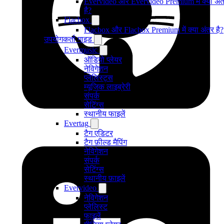
Evervideo और Evervideo Premium में क्या अं
है?
Flacbox
Flacbox और Flacbox Premium में क्या अंतर है?
उपयोगकर्ता गाइड
Evermusic
ऑडियो प्लेयर
नेविगेशन
प्लेलिस्ट्स
म्यूजिक लाइब्रेरी
संपर्क
सेटिंग्स
स्थानीय फाइलें
Evertag
टैग एडिटर
टैग फ़ील्ड मैपिंग
नेविगेशन
संपर्क
सेटिंग्स
स्थानीय फ़ाइलें
Evervideo
नेविगेशन
प्लेलिस्ट
फाइलें