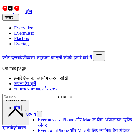
होम
उत्पाद
Evervideo
Evermusic
Flacbox
Evertag
ब्लॉग
दस्तावेज़ीकरण
सहायता
कानूनी
संपर्क
हमारे बारे में
On this page
हमारे ऐप्स का उपयोग करना सीखें
अपना ऐप चुनें
सामान्य समस्याएं और उत्तर
CTRL K
Scroll to top
होम
उत्पाद
Evermusic - iPhone और Mac के लिए ऑफलाइन म्यूज
प्लेयर
दस्तावेज़ीकरण
Evertag - iPhone और Mac के लिए म्यूज़िक टैग एडिटर