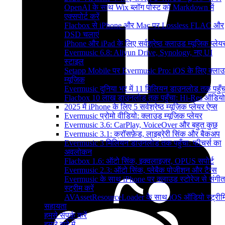
OpenAI के साथ Wix ब्लॉग पोस्ट को Markdown में
एक्सपोर्ट करें
Flacbox से iPhone और Mac पर Lossless FLAC और
DSD चलाएं
iPhone और iPad के लिए सर्वश्रेष्ठ क्लाउड म्यूजिक प्लेय
Evermusic 6.8: Aliyun Drive, Synology, नए UI
स्टाइल
Setapp Mobile पर Evermusic Pro: iOS के लिए क्ला
म्यूजिक
Evermusic दुनिया भर में 11 मिलियन डाउनलोड तक पहुँच
Flacbox 10 लाख डाउनलोड तक पहुँचा: Hi-Res ऑडियो
2025 में iPhone के लिए 5 सर्वश्रेष्ठ म्यूज़िक प्लेयर ऐप्स
Evermusic प्रोमो वीडियो: क्लाउड म्यूजिक प्लेयर
Evermusic 3.6: CarPlay, VoiceOver और बहुत कुछ
Evermusic 3.1: क्रॉसफ़ेड, लाइब्रेरी सिंक और बैकअप
Evermusic 3 मिलियन डाउनलोड तक पहुँचा: फीचर्स का
अवलोकन
Flacbox 1.6: ऑटो सिंक, इक्वलाइज़र, OPUS सपोर्ट
Evermusic 2.3: ऑटो सिंक, प्लेबैक पोजीशन और टैग्स
Evermusic के साथ iPhone पर क्लाउड स्टोरेज से संगीत
स्ट्रीम करें
AVAssetResourceLoader के साथ iOS ऑडियो स्ट्रीमि
सहायता
हमसे संपर्क करें
हमारे बारे में