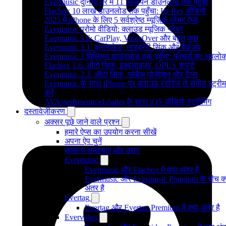
Evermusic दुनिया भर में 11 मिलियन डाउनलोड तक पहुँचा
Flacbox 10 लाख डाउनलोड तक पहुँचा: Hi-Res ऑडियो
2025 में iPhone के लिए 5 सर्वश्रेष्ठ म्यूज़िक प्लेयर ऐप्स
Evermusic प्रोमो वीडियो: क्लाउड म्यूजिक प्लेयर
Evermusic 3.6: CarPlay, VoiceOver और बहुत कुछ
Evermusic 3.1: क्रॉसफ़ेड, लाइब्रेरी सिंक और बैकअप
Evermusic 3 मिलियन डाउनलोड तक पहुँचा: फीचर्स का अवलो
Flacbox 1.6: ऑटो सिंक, इक्वलाइज़र, OPUS सपोर्ट
Evermusic 2.3: ऑटो सिंक, प्लेबैक पोजीशन और टैग्स
Evermusic के साथ iPhone पर क्लाउड स्टोरेज से संगीत स्ट्रीम
करें
AVAssetResourceLoader के साथ iOS ऑडियो स्ट्रीमिंग
दस्तावेज़ीकरण
अक्सर पूछे जाने वाले प्रश्न
हमारे ऐप्स का उपयोग करना सीखें
अपना ऐप चुनें
सामान्य समस्याएं और उत्तर
Evermusic
Evermusic और Flacbox में क्या अंतर है
Evermusic और Evermusic Premium के बीच क्
अंतर है
Evertag
Evertag और Evertag Premium में क्या अंतर है
Evervideo