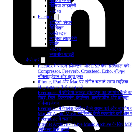
मीडिया प्लेयर
मीडिया लाइब्रेरी
सेटिंग्स
Flacbox
ऑडियो प्लेयर
नेविगेशन
प्लेलिस्ट्स
म्यूज़िक लाइब्रेरी
संपर्क
सेटिंग्स
स्थानीय फ़ाइलें
कैसे करें
Flacbox में साउंड इफेक्ट्स और DSP कैसे इस्तेमाल करें:
Compressor, Freeverb, Crossfeed, Echo, वॉल्यूम
नॉर्मलाइज़ेशन और बहुत कुछ
iPhone, iPad और Mac पर संगीत चलाते समय म्यूज़िक
विज़ुअलाइज़र कैसे चालू करें
Evermusic में ऑडियो साउंड इफ़ेक्ट्स का उपयोग कैसे करे
रीवर्ब, डिले, डिस्टॉर्शन, कंप्रेसर, क्रॉसफीड और वॉल्यूम
नॉर्मलाइज़ेशन
Evermusic में गैपलेस प्लेबैक कैसे सक्षम करें और उपयोग क
Mac पर Apple Music प्लेलिस्ट कैसे एक्सपोर्ट करें और उन्
Evermusic में चलाएं
Internet Archive या Live Music Archive के लिए M
प्लेलिस्ट कैसे बनाएं