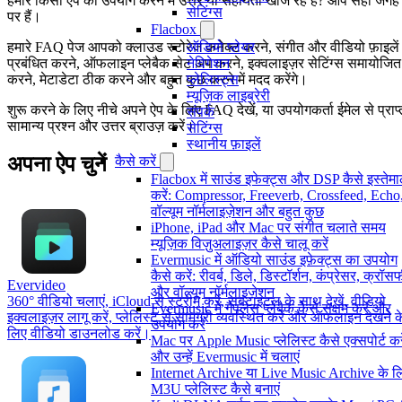
हमारे किसी ऐप का उपयोग करने में उत्तर या सहायता खोज रहे हैं? आप सही जगह
सेटिंग्स
पर हैं।
Flacbox
ऑडियो प्लेयर
हमारे FAQ पेज आपको क्लाउड स्टोरेज कनेक्ट करने, संगीत और वीडियो फ़ाइलें
नेविगेशन
प्रबंधित करने, ऑफलाइन प्लेबैक सेट अप करने, इक्वलाइज़र सेटिंग्स समायोजित
प्लेलिस्ट्स
करने, मेटाडेटा ठीक करने और बहुत कुछ करने में मदद करेंगे।
म्यूज़िक लाइब्रेरी
शुरू करने के लिए नीचे अपने ऐप के लिए FAQ देखें, या उपयोगकर्ता ईमेल से प्राप्
संपर्क
सामान्य प्रश्न और उत्तर ब्राउज़ करें।
सेटिंग्स
स्थानीय फ़ाइलें
अपना ऐप चुनें
कैसे करें
Flacbox में साउंड इफेक्ट्स और DSP कैसे इस्तेम
करें: Compressor, Freeverb, Crossfeed, Echo
वॉल्यूम नॉर्मलाइज़ेशन और बहुत कुछ
iPhone, iPad और Mac पर संगीत चलाते समय
म्यूज़िक विज़ुअलाइज़र कैसे चालू करें
Evermusic में ऑडियो साउंड इफ़ेक्ट्स का उपयोग
कैसे करें: रीवर्ब, डिले, डिस्टॉर्शन, कंप्रेसर, क्रॉ
Evervideo
और वॉल्यूम नॉर्मलाइज़ेशन
360° वीडियो चलाएं, iCloud से स्ट्रीम करें, सबटाइटल के साथ देखें, वीडियो
Evermusic में गैपलेस प्लेबैक कैसे सक्षम करें और
इक्वलाइज़र लागू करें, प्लेलिस्ट से सामग्री व्यवस्थित करें और ऑफलाइन देखने क
उपयोग करें
लिए वीडियो डाउनलोड करें।
Mac पर Apple Music प्लेलिस्ट कैसे एक्सपोर्ट करे
और उन्हें Evermusic में चलाएं
Internet Archive या Live Music Archive के ल
M3U प्लेलिस्ट कैसे बनाएं