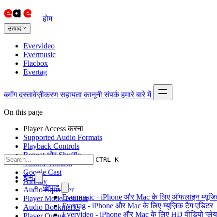
होम
उत्पाद
Evervideo
Evermusic
Flacbox
Evertag
ब्लॉग
दस्तावेज़ीकरण
सहायता
कानूनी
संपर्क
हमारे बारे में
On this page
Player Access करना
Supported Audio Formats
Playback Controls
Repeat और Shuffle
CTRL K
Volume Control
Google Cast
होम
AirPlay
उत्पाद
Audio Equalizer
Evermusic - iPhone और Mac के लिए ऑफलाइन म्यूजिक
Player Mode Toolbar
Evertag - iPhone और Mac के लिए म्यूज़िक टैग एडिटर
Audio Bookmarks
Evervideo - iPhone और Mac के लिए HD वीडियो प्ले
Player Queue