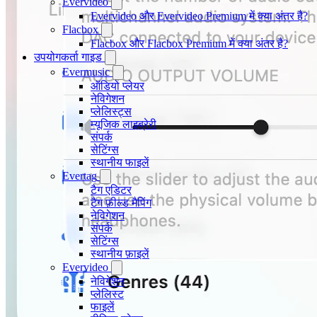
Evervideo
Evervideo और Evervideo Premium में क्या अंतर है?
Flacbox
Flacbox और Flacbox Premium में क्या अंतर है?
उपयोगकर्ता गाइड
Evermusic
ऑडियो प्लेयर
नेविगेशन
प्लेलिस्ट्स
म्यूजिक लाइब्रेरी
संपर्क
सेटिंग्स
स्थानीय फाइलें
Evertag
टैग एडिटर
टैग फ़ील्ड मैपिंग
नेविगेशन
संपर्क
सेटिंग्स
स्थानीय फ़ाइलें
Evervideo
नेविगेशन
प्लेलिस्ट
फाइलें