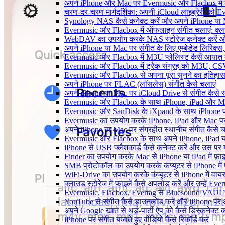
अपने iPhone और Mac पर Evermusic और Flacbox में डाय
चरण-दर-चरण मार्गदर्शिका: अपनी iCloud लाइब्रेरी को
Synology NAS कैसे कनेक्ट करें और अपने iPhone या Ma
Evermusic और Flacbox में ऑफलाइन संगीत चलाएं: क्लाउ
WebDAV का उपयोग करके NAS स्टोरेज कनेक्ट करें और 
अपने iPhone या Mac पर संगीत के लिए एम्बेडेड लिरिक्स, ट
Evermusic और Flacbox में M3U प्लेलिस्ट कैसे आयात क
Evermusic और Flacbox में ट्रैक संग्रह को M3U, CSV औ
Evermusic और Flacbox से अपना पूरा सुनने का इतिहास L
अपने iPhone पर FLAC (लॉसलेस) संगीत कैसे चलाएं
अपने iPhone या Mac पर iCloud Drive से संगीत कैसे स्ट
Evermusic और Flacbox के साथ iPhone, iPad और Mac पर अ
Evermusic और SanDisk के iXpand के साथ iPhone पर 
Evermusic का उपयोग करके iPhone, iPad और Mac पर ऑ
अपने iPhone या Mac पर संग्रहीत स्थानीय संगीत कैसे च
Evermusic और Flacbox के साथ अपने iPhone, iPad या
iPhone से USB फ्लैशकार्ड कैसे कनेक्ट करें और उस पर मौजू
Finder का उपयोग करके Mac से iPhone या iPad में फ़ाइले
SMB प्रोटोकॉल का उपयोग करके कंप्यूटर से iPhone में फ़
WiFi-Drive का उपयोग करके कंप्यूटर से iPhone में वायरले
क्लाउड स्टोरेज में फाइलें कैसे अपलोड करें और उन्हें Ev
Evermusic, Flacbox, Evertag से Bluesound VAULT के
YouTube से संगीत कैसे डाउनलोड करें और iPhone पर ऑफ
अपने Google खाते से थर्ड-पार्टी ऐप को कैसे डिस्कनेक्ट कर
iPhone पर संगीत बजाते हुए वीडियो कैसे रिकॉर्ड करें