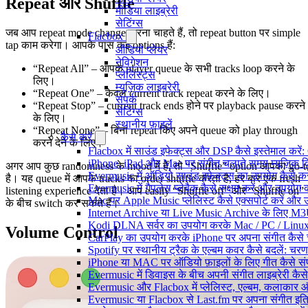
Repeat और Shuffle
मीडिया लाइब्रेरी
सेटिंग्स
जब आप repeat mode change करना चाहते हैं, तो repeat button पर simple
Flacbox
tap काम करेगा। आपके पास कई options हैं:
ऑडियो प्लेयर
नेविगेशन
“Repeat All” – आपके player queue के सभी tracks loop करने के
प्लेलिस्ट्स
लिए।
म्यूज़िक लाइब्रेरी
“Repeat One” – केवल current track repeat करने के लिए।
संपर्क
“Repeat Stop” – current track ends होने पर playback pause करने
सेटिंग्स
के लिए।
स्थानीय फ़ाइलें
“Repeat None” – बिना repeat किए अपने queue को play through
कैसे करें
करने देने के लिए।
Flacbox में साउंड इफेक्ट्स और DSP कैसे इस्तेमाल करें
iPhone, iPad और Mac पर संगीत चलाते समय म्यूज़िक विज
अगर आप कुछ randomness के mood में हैं, तो “Shuffle” option आपका go-t
Evermusic में ऑडियो साउंड इफ़ेक्ट्स का उपयोग कैसे करें:
है। यह queue में आपके tracks का order shuffle करता है, हर बार एक fresh
Evermusic में गैपलेस प्लेबैक कैसे सक्षम करें और उपयोग क
listening experience देता है। आप easily “Shuffle off” और “Shuffle on”
Mac पर Apple Music प्लेलिस्ट कैसे एक्सपोर्ट करें और उन
के बीच switch कर सकते हैं।
Internet Archive या Live Music Archive के लिए M3U प
Kodi DLNA सर्वर का उपयोग करके Mac / PC / Linux 
Volume Control
CarPlay का उपयोग करके iPhone पर अपना संगीत कैसे 
Spotify पर स्थानीय ट्रैक के एल्बम कवर कैसे बदलें: 
iPhone या MAC पर ऑडियो फ़ाइलों के लिए गीत कैसे संप
Evermusic में डिवाइस के बीच अपनी संगीत लाइब्रेरी कै
Evermusic और Flacbox में प्लेलिस्ट, एल्बम, कलाकार और 
Evermusic या Flacbox से Last.fm पर अपना संगीत इतिह