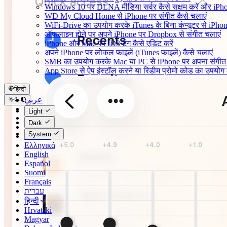
Windows 10 पर DLNA मीडिया सर्वर कैसे सक्षम करें और iPho
WD My Cloud Home से iPhone पर संगीत कैसे चलाएं
WiFi-Drive का उपयोग करके iTunes के बिना कंप्यूटर से iPhone मे
ऑफलाइन होने पर अपने iPhone पर Dropbox से संगीत चलाएं
iPhone और Mac पर ID3 टैग कैसे एडिट करें
अपने iPhone पर लोकल फाइलें (iTunes फाइलें) कैसे चलाएं
SMB का उपयोग करके Mac या PC से iPhone पर अपना संगीत स्
App Store से ऐप इंस्टॉल करने या रिडीम प्रोमो कोड का उपयो
हिन्दी
عربي
Català
Light
Čeština
Dark
Dansk
System
Deutsch
Ελληνικά
English
Español
Suomi
Français
עברית
हिन्दी
Hrvatski
Magyar