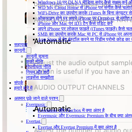
Windows 10 पर DLNA मीडिया सर्वर कैसे सक्षम करें औ
WD My Cloud Home से iPhone पर संगीत कैसे चलाएं
WiFi-Drive का उपयोग करके iTunes के बिना कंप्यूटर से iP
ऑफलाइन होने पर अपने iPhone पर Dropbox से संगीत 
iPhone और Mac पर ID3 टैग कैसे एडिट करें
अपने iPhone पर लोकल फाइलें (iTunes फाइलें) कैसे चला
SMB का उपयोग करके Mac या PC से iPhone पर अपना सं
App Store से ऐप इंस्टॉल करने या रिडीम प्रोमो कोड क
सहायता
कानूनी
कानूनी सूचना
कुकी नीति
गोपनीयता नीति
नियम और शर्तें
लाइसेंस समझौता
संपर्क
हमारे बारे में
अक्सर पूछे जाने वाले प्रश्न
Evermusic
Evermusic और Flacbox में क्या अंतर है
Evermusic और Evermusic Premium के बीच क्या अंतर
Evertag
Evertag और Evertag Premium में क्या अंतर है