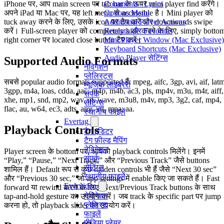
iPhone पर, आप main screen पर tab bar के ऊपर mini player find करेंगे।
Comments / Lyrics
अपने iPad या Mac पर, यह left menu से accessible है। Mini player को
Options Menu
tuck away करने के लिए, उसके icon पर टैप करें और downwards swipe
Additional Player Actions
करें। Full-screen player को completely hide करने के लिए, simply botto
Recents और Favorites
right corner पर located close button टैप करें।
Mini Player Window (Mac Exclusive)
Keyboard Shortcuts (Mac Exclusive)
Audio Player सेटिंग्स
Supported Audio Formats
नेविगेशन
प्लेलिस्ट्स
सबसे popular audio formats supported हैं: mpeg, aifc, 3gp, avi, aif, latm
म्यूजिक लाइब्रेरी
3gpp, m4a, loas, cdda, aac, m4p, m4b, ac3, pls, mp4v, m3u, m4r, aiff,
संपर्क
xhe, mp1, snd, mp2, wav, qt, wave, m3u8, m4v, mp3, 3g2, caf, mp4,
सेटिंग्स
flac, au, w64, ec3, adts, amr, vtt, mpa, aa.
स्थानीय फाइलें
Evertag
Playback Controls
टैग एडिटर
टैग फ़ील्ड मैपिंग
नेविगेशन
Player screen के bottom पर, आपको playback controls मिलेंगे। इनमें
संपर्क
“Play,” “Pause,” “Next Track,” और “Previous Track” जैसे buttons
सेटिंग्स
शामिल हैं। Default रूप से कुछ hidden controls भी हैं जैसे “Next 30 sec”
स्थानीय फ़ाइलें
और “Previous 30 sec,” जो app settings में enable किए जा सकते हैं। Fast
Evervideo
forward या rewind करने के लिए, Next/Previous Track buttons के साथ
नेविगेशन
tap-and-hold gesture का उपयोग करें। जब track के specific part पर jump
प्लेलिस्ट
करना हो, तो playback slider का उपयोग करें।
फाइलें
मीडिया प्लेयर