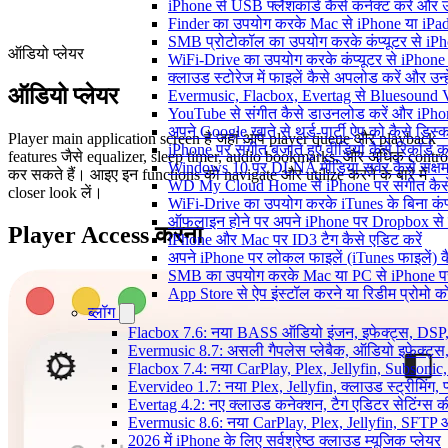
iPhone से USB फ्लैशकार्ड कैसे कनेक्ट करें और उस 
Finder का उपयोग करके Mac से iPhone या iPad में
SMB प्रोटोकॉल का उपयोग करके कंप्यूटर से iPhone
ऑडियो प्लेयर
WiFi-Drive का उपयोग करके कंप्यूटर से iPhone में
क्लाउड स्टोरेज में फाइलें कैसे अपलोड करें और उन
ऑडियो प्लेयर
Evermusic, Flacbox, Evertag से Bluesound V
YouTube से संगीत कैसे डाउनलोड करें और iPhon
अपने Google खाते से थर्ड-पार्टी ऐप को कैसे डिस्कन
Player main application screen है जहां आप player queue और playback
iPhone पर संगीत बजाते हुए वीडियो कैसे रिकॉर्ड कर
features जैसे equalizer, sleep timer, audio bookmarks, और अधिक contro
Windows 10 पर DLNA मीडिया सर्वर कैसे सक्षम 
कर सकते हैं। आइए इन functions को navigate और utilize करने के बारे में
WD My Cloud Home से iPhone पर संगीत कैसे
closer look लें।
WiFi-Drive का उपयोग करके iTunes के बिना कंप्यूट
ऑफलाइन होने पर अपने iPhone पर Dropbox से 
Player Access करना
iPhone और Mac पर ID3 टैग कैसे एडिट करें
अपने iPhone पर लोकल फाइलें (iTunes फाइलें) क
SMB का उपयोग करके Mac या PC से iPhone पर अ
App Store से ऐप इंस्टॉल करने या रिडीम प्रोम
ब्लॉग
Flacbox 7.6: नया BASS ऑडियो इंजन, इफेक्ट्स, DSP, 
Evermusic 8.7: असली गैपलेस प्लेबैक, ऑडियो इफ़ेक्ट्स, 
Flacbox 7.4: नया CarPlay, Plex, Jellyfin, Subsonic
Evervideo 1.7: नया Plex, Jellyfin, क्लाउड स्ट्रीमिंग, प
Evertag 4.2: नए क्लाउड कनेक्शन, टैग एडिटर सेटिंग्स की
Evermusic 8.6: नया CarPlay, Plex, Jellyfin, SFTP 
2026 में iPhone के लिए सर्वश्रेष्ठ क्लाउड म्यूजिक प्लेयर