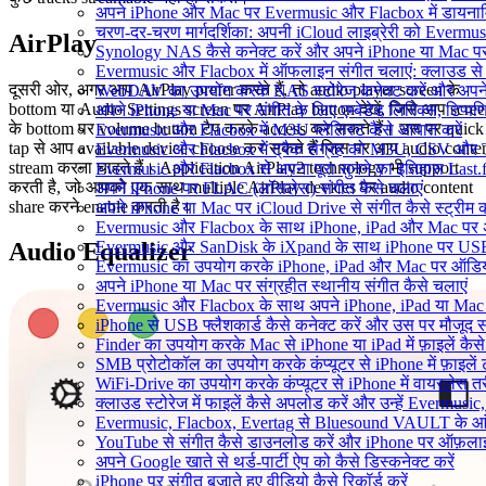
अपने iPhone और Mac पर Evermusic और Flacbox में डायनामिक 
चरण-दर-चरण मार्गदर्शिका: अपनी iCloud लाइब्रेरी को Evermu
AirPlay
Synology NAS कैसे कनेक्ट करें और अपने iPhone या Mac पर स
Evermusic और Flacbox में ऑफलाइन संगीत चलाएं: क्लाउड से स्
दूसरी ओर, अगर आप AirPlay prefer करते हैं, तो audio player screen के
WebDAV का उपयोग करके NAS स्टोरेज कनेक्ट करें और अपने i
bottom या Audio Settings screen पर AirPlay button देखें, जिसे आप scre
अपने iPhone या Mac पर संगीत के लिए एम्बेडेड लिरिक्स, टिप्पणिय
के bottom पर volume button टैप करके access कर सकते हैं। उस पर quick
Evermusic और Flacbox में M3U प्लेलिस्ट कैसे आयात करें
tap से आप available device choose कर सकते हैं जिस पर आप audio conte
Evermusic और Flacbox में ट्रैक संग्रह को M3U, CSV और TXT 
stream करना चाहते हैं। Application AirPlay2 technology भी support
Evermusic और Flacbox से अपना पूरा सुनने का इतिहास Last.fm
करती है, जो आपको एक साथ multiple AirPlay devices पर audio content
अपने iPhone पर FLAC (लॉसलेस) संगीत कैसे चलाएं
share करने enable करती है।
अपने iPhone या Mac पर iCloud Drive से संगीत कैसे स्ट्रीम कर
Evermusic और Flacbox के साथ iPhone, iPad और Mac पर अपने ऑड
Evermusic और SanDisk के iXpand के साथ iPhone पर USB फ्
Audio Equalizer
Evermusic का उपयोग करके iPhone, iPad और Mac पर ऑडियोबु
अपने iPhone या Mac पर संग्रहीत स्थानीय संगीत कैसे चलाएं
Evermusic और Flacbox के साथ अपने iPhone, iPad या Mac प
iPhone से USB फ्लैशकार्ड कैसे कनेक्ट करें और उस पर मौजूद संगीत
Finder का उपयोग करके Mac से iPhone या iPad में फ़ाइलें कैसे 
SMB प्रोटोकॉल का उपयोग करके कंप्यूटर से iPhone में फ़ाइलें ट
WiFi-Drive का उपयोग करके कंप्यूटर से iPhone में वायरलेस तरीके
क्लाउड स्टोरेज में फाइलें कैसे अपलोड करें और उन्हें Evermusic
Evermusic, Flacbox, Evertag से Bluesound VAULT के आंतरि
YouTube से संगीत कैसे डाउनलोड करें और iPhone पर ऑफ़लाइन 
अपने Google खाते से थर्ड-पार्टी ऐप को कैसे डिस्कनेक्ट करें
iPhone पर संगीत बजाते हुए वीडियो कैसे रिकॉर्ड करें