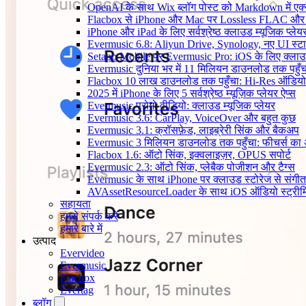
OpenAI के साथ Wix ब्लॉग पोस्ट को Markdown में एक्सप
Flacbox से iPhone और Mac पर Lossless FLAC और
iPhone और iPad के लिए सर्वश्रेष्ठ क्लाउड म्यूजिक प्लेय
Evermusic 6.8: Aliyun Drive, Synology, नए UI स्ट
Setapp Mobile पर Evermusic Pro: iOS के लिए क्लाउ
Evermusic दुनिया भर में 11 मिलियन डाउनलोड तक पहुँच
Flacbox 10 लाख डाउनलोड तक पहुँचा: Hi-Res ऑडियो
2025 में iPhone के लिए 5 सर्वश्रेष्ठ म्यूज़िक प्लेयर ऐप्स
Evermusic प्रोमो वीडियो: क्लाउड म्यूजिक प्लेयर
Evermusic 3.6: CarPlay, VoiceOver और बहुत कुछ
Evermusic 3.1: क्रॉसफ़ेड, लाइब्रेरी सिंक और बैकअप
Evermusic 3 मिलियन डाउनलोड तक पहुँचा: फीचर्स क
Flacbox 1.6: ऑटो सिंक, इक्वलाइज़र, OPUS सपोर्ट
Evermusic 2.3: ऑटो सिंक, प्लेबैक पोजीशन और टैग्स
Evermusic के साथ iPhone पर क्लाउड स्टोरेज से संगीत स
AVAssetResourceLoader के साथ iOS ऑडियो स्ट्रीमि
सहायता
हमसे संपर्क करें
हमारे बारे में
उत्पाद
Evervideo
Evermusic
Flacbox
Evertag
ब्लॉग