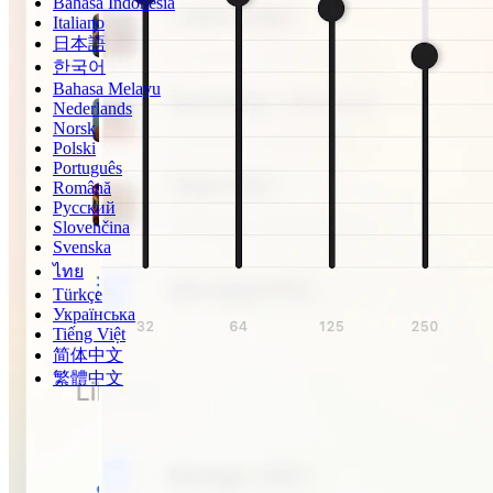
Bahasa Indonesia
Italiano
日本語
한국어
Bahasa Melayu
Nederlands
Norsk
Polski
Português
Română
Русский
Slovenčina
Svenska
ไทย
Türkçe
Українська
Tiếng Việt
简体中文
繁體中文