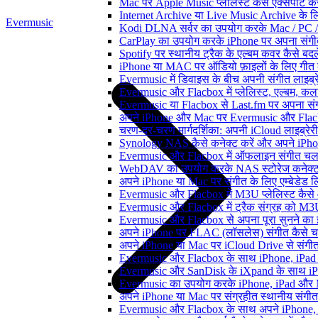
Mac पर Apple Music प्लेलिस्ट कैसे एक्सपोर्ट करें
Internet Archive या Live Music Archive के लि
Evermusic
Kodi DLNA सर्वर का उपयोग करके Mac / PC / 
CarPlay का उपयोग करके iPhone पर अपना संगीत
Spotify पर स्थानीय ट्रैक के एल्बम कवर कैसे ब
iPhone या MAC पर ऑडियो फ़ाइलों के लिए गीत कै
Evermusic में डिवाइस के बीच अपनी संगीत लाइब्र
Evermusic और Flacbox में प्लेलिस्ट, एल्बम, कला
Evermusic या Flacbox से Last.fm पर अपना संगी
अपने iPhone और Mac पर Evermusic और Flacbox म
चरण-दर-चरण मार्गदर्शिका: अपनी iCloud लाइब्र
Synology NAS कैसे कनेक्ट करें और अपने iPhone
Evermusic और Flacbox में ऑफलाइन संगीत चलाएं:
WebDAV का उपयोग करके NAS स्टोरेज कनेक्ट कर
अपने iPhone या Mac पर संगीत के लिए एम्बेडेड लिर
Evermusic और Flacbox में M3U प्लेलिस्ट कैसे
Evermusic और Flacbox में ट्रैक संग्रह को M3U
Evermusic और Flacbox से अपना पूरा सुनने का इत
अपने iPhone पर FLAC (लॉसलेस) संगीत कैसे च
अपने iPhone या Mac पर iCloud Drive से संगीत क
Evermusic और Flacbox के साथ iPhone, iPad और M
Evermusic और SanDisk के iXpand के साथ iPho
Evermusic का उपयोग करके iPhone, iPad और Ma
अपने iPhone या Mac पर संग्रहीत स्थानीय संगीत
Evermusic और Flacbox के साथ अपने iPhone, i