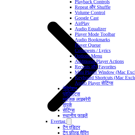
Playback Controls
Repeat और Shuffle
Volume Control
Google Cast
AirPlay
Audio Equalizer
Player Mode Toolbar
Audio Bookmarks
Player Queue
Comments / Lyrics
Options Menu
Additional Player Actions
Recents और Favorites
Mini Player Window (Mac Excl
Keyboard Shortcuts (Mac Exclu
Audio Player सेटिंग्स
नेविगेशन
प्लेलिस्ट्स
म्यूजिक लाइब्रेरी
संपर्क
सेटिंग्स
स्थानीय फाइलें
Evertag
टैग एडिटर
टैग फ़ील्ड मैपिंग