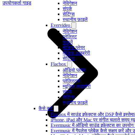
उपयोगकर्ता गाइड
नेविगेशन
संपर्क
सेटिंग्स
स्थानीय फ़ाइलें
Evervideo
नेविगेशन
प्लेलिस्ट
फाइलें
मीडिया प्लेयर
मीडिया लाइब्रेरी
सेटिंग्स
Flacbox
ऑडियो प्लेयर
नेविगेशन
प्लेलिस्ट्स
म्यूज़िक लाइब्रेरी
संपर्क
सेटिंग्स
स्थानीय फ़ाइलें
कैसे करें
Flacbox में साउंड इफेक्ट्स और DSP कैसे इस्तेम
iPhone, iPad और Mac पर संगीत चलाते समय म्यूज़
Evermusic में ऑडियो साउंड इफ़ेक्ट्स का उपयोग कैस
Evermusic में गैपलेस प्लेबैक कैसे सक्षम करें और 