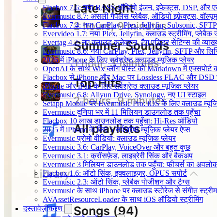
Flacbox 7.6: नया BASS ऑडियो इंजन, इफेक्ट्स, DSP, और एक 
Evermusic 8.7: असली गैपलेस प्लेबैक, ऑडियो इफ़ेक्ट्स, वॉल्यूम
Flacbox 7.4: नया CarPlay, Plex, Jellyfin, Subsonic, SFTP
Evervideo 1.7: नया Plex, Jellyfin, क्लाउड स्ट्रीमिंग, प्लेबैक 
Evertag 4.2: नए क्लाउड कनेक्शन, टैग एडिटर सेटिंग्स की व्याख्
Evermusic 8.6: नया CarPlay, Plex, Jellyfin, SFTP और लिर
2026 में iPhone के लिए सर्वश्रेष्ठ क्लाउड म्यूजिक प्लेयर
OpenAI के साथ Wix ब्लॉग पोस्ट को Markdown में एक्सपोर्ट कर
Flacbox से iPhone और Mac पर Lossless FLAC और DSD 
iPhone और iPad के लिए सर्वश्रेष्ठ क्लाउड म्यूजिक प्लेयर
Evermusic 6.8: Aliyun Drive, Synology, नए UI स्टाइल
Setapp Mobile पर Evermusic Pro: iOS के लिए क्लाउड म्यू
Evermusic दुनिया भर में 11 मिलियन डाउनलोड तक पहुँचा
Flacbox 10 लाख डाउनलोड तक पहुँचा: Hi-Res ऑडियो
2025 में iPhone के लिए 5 सर्वश्रेष्ठ म्यूज़िक प्लेयर ऐप्स
Evermusic प्रोमो वीडियो: क्लाउड म्यूजिक प्लेयर
Evermusic 3.6: CarPlay, VoiceOver और बहुत कुछ
Evermusic 3.1: क्रॉसफ़ेड, लाइब्रेरी सिंक और बैकअप
Evermusic 3 मिलियन डाउनलोड तक पहुँचा: फीचर्स का अवलो
Flacbox 1.6: ऑटो सिंक, इक्वलाइज़र, OPUS सपोर्ट
Evermusic 2.3: ऑटो सिंक, प्लेबैक पोजीशन और टैग्स
Evermusic के साथ iPhone पर क्लाउड स्टोरेज से संगीत स्ट्रीम 
AVAssetResourceLoader के साथ iOS ऑडियो स्ट्रीमिंग
दस्तावेज़ीकरण