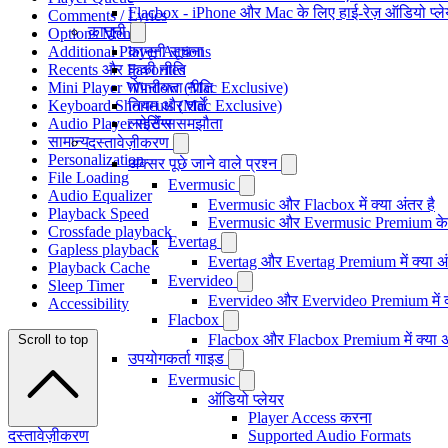
Flacbox - iPhone और Mac के लिए हाई-रेज़ ऑडियो प्ल
Comments / Lyrics
कानूनी
Options Menu
Additional Player Actions
कानूनी सूचना
Recents और Favorites
कुकी नीति
Mini Player Window (Mac Exclusive)
गोपनीयता नीति
Keyboard Shortcuts (Mac Exclusive)
नियम और शर्तें
Audio Player सेटिंग्स
लाइसेंस समझौता
सामान्य
दस्तावेज़ीकरण
Personalization
अक्सर पूछे जाने वाले प्रश्न
File Loading
Evermusic
Audio Equalizer
Evermusic और Flacbox में क्या अंतर है
Playback Speed
Evermusic और Evermusic Premium के ब
Crossfade playback
Evertag
Gapless playback
Evertag और Evertag Premium में क्या अं
Playback Cache
Evervideo
Sleep Timer
Evervideo और Evervideo Premium में क्
Accessibility
Flacbox
Flacbox और Flacbox Premium में क्या अ
Scroll to top
उपयोगकर्ता गाइड
Evermusic
ऑडियो प्लेयर
Player Access करना
दस्तावेज़ीकरण
Supported Audio Formats