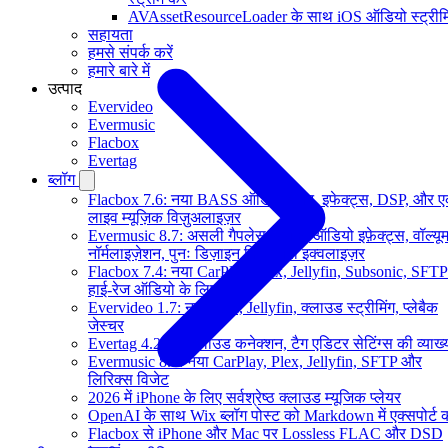
AVAssetResourceLoader के साथ iOS ऑडियो स्ट्रीमि
सहायता
हमसे संपर्क करें
हमारे बारे में
उत्पाद
Evervideo
Evermusic
Flacbox
Evertag
ब्लॉग
Flacbox 7.6: नया BASS ऑडियो इंजन, इफेक्ट्स, DSP, और 
लाइव म्यूज़िक विज़ुअलाइज़र
Evermusic 8.7: असली गैपलेस प्लेबैक, ऑडियो इफ़ेक्ट्स, वॉल्यू
नॉर्मलाइज़ेशन, पुनः डिज़ाइन किया गया इक्वलाइज़र
Flacbox 7.4: नया CarPlay, Plex, Jellyfin, Subsonic, SFTP
हाई-रेज ऑडियो के लिए
Evervideo 1.7: नया Plex, Jellyfin, क्लाउड स्ट्रीमिंग, प्लेबैक
जेस्चर
Evertag 4.2: नए क्लाउड कनेक्शन, टैग एडिटर सेटिंग्स की व्याख्
Evermusic 8.6: नया CarPlay, Plex, Jellyfin, SFTP और
लिरिक्स विजेट
2026 में iPhone के लिए सर्वश्रेष्ठ क्लाउड म्यूजिक प्लेयर
OpenAI के साथ Wix ब्लॉग पोस्ट को Markdown में एक्सपोर्ट कर
Flacbox से iPhone और Mac पर Lossless FLAC और DSD