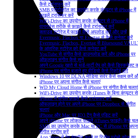
कैसे ट्रांसफर करें
SMB प्रोटोकॉल का उपयोग करके कंप्यूटर से iPhone में
फ़ाइलें ट्रांसफर करें
WiFi-Drive का उपयोग करके कंप्यूटर से iPhone में
वायरलेस तरीके से फ़ाइलें कैसे ट्रांसफर करें
क्लाउड स्टोरेज में फाइलें कैसे अपलोड करें और उन्हें
Evermusic, Flacbox या Evertag से कैसे कनेक्ट करें
Evermusic, Flacbox, Evertag से Bluesound VAUL
के आंतरिक स्टोरेज को कैसे कनेक्ट करें
YouTube से संगीत कैसे डाउनलोड करें और iPhone पर
ऑफ़लाइन संगीत कैसे सुनें
अपने Google खाते से थर्ड-पार्टी ऐप को कैसे डिस्कनेक्ट कर
iPhone पर संगीत बजाते हुए वीडियो कैसे रिकॉर्ड करें
Windows 10 पर DLNA मीडिया सर्वर कैसे सक्षम करें 
iPhone पर अपना संगीत कैसे चलाएं
WD My Cloud Home से iPhone पर संगीत कैसे चलाएं
WiFi-Drive का उपयोग करके iTunes के बिना कंप्यूटर से
iPhone में संगीत फ़ाइलें कैसे ट्रांसफर करें
ऑफलाइन होने पर अपने iPhone पर Dropbox से संगीत
चलाएं
iPhone और Mac पर ID3 टैग कैसे एडिट करें
अपने iPhone पर लोकल फाइलें (iTunes फाइलें) कैसे चला
SMB का उपयोग करके Mac या PC से iPhone पर अपन
संगीत स्ट्रीम करें
App Store से ऐप इंस्टॉल करने या रिडीम प्रोमो कोड का