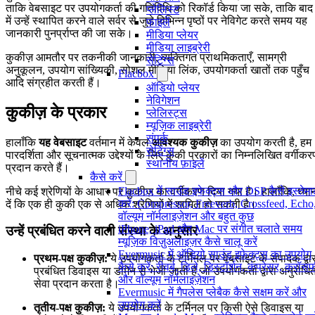
ताकि वेबसाइट पर उपयोगकर्ता की गतिविधि को रिकॉर्ड किया जा सके, ताकि बाद
प्लेलिस्ट
में उन्हें स्थापित करने वाले सर्वर से जुड़े विभिन्न पृष्ठों पर नेविगेट करते समय यह
फाइलें
जानकारी पुनर्प्राप्त की जा सके।
मीडिया प्लेयर
मीडिया लाइब्रेरी
कुकीज़ आमतौर पर तकनीकी जानकारी, व्यक्तिगत प्राथमिकताएँ, सामग्री
सेटिंग्स
अनुकूलन, उपयोग सांख्यिकी, सोशल मीडिया लिंक, उपयोगकर्ता खातों तक पहुँच
Flacbox
आदि संग्रहीत करती हैं।
ऑडियो प्लेयर
नेविगेशन
कुकीज़ के प्रकार
प्लेलिस्ट्स
म्यूज़िक लाइब्रेरी
संपर्क
हालाँकि
यह वेबसाइट
वर्तमान में केवल
आवश्यक कुकीज़
का उपयोग करती है, हम
सेटिंग्स
पारदर्शिता और सूचनात्मक उद्देश्यों के लिए कुकी प्रकारों का निम्नलिखित वर्गीक
स्थानीय फ़ाइलें
प्रदान करते हैं।
कैसे करें
Flacbox में साउंड इफेक्ट्स और DSP कैसे इस्तेम
नीचे कई श्रेणियों के आधार पर कुकीज़ का वर्गीकरण दिया गया है। हालाँकि, ध्या
करें: Compressor, Freeverb, Crossfeed, Echo
दें कि एक ही कुकी एक से अधिक श्रेणियों में शामिल हो सकती है।
वॉल्यूम नॉर्मलाइज़ेशन और बहुत कुछ
iPhone, iPad और Mac पर संगीत चलाते समय
उन्हें प्रबंधित करने वाली संस्था के अनुसार
म्यूज़िक विज़ुअलाइज़र कैसे चालू करें
Evermusic में ऑडियो साउंड इफ़ेक्ट्स का उपयोग
प्रथम-पक्ष कुकीज़:
ये उपयोगकर्ता के टर्मिनल पर वेबसाइट के संपादक द्वा
कैसे करें: रीवर्ब, डिले, डिस्टॉर्शन, कंप्रेसर, क्रॉ
प्रबंधित डिवाइस या डोमेन से भेजी जाती हैं जो उपयोगकर्ता द्वारा अनुरोधि
और वॉल्यूम नॉर्मलाइज़ेशन
सेवा प्रदान करता है।
Evermusic में गैपलेस प्लेबैक कैसे सक्षम करें और
उपयोग करें
तृतीय-पक्ष कुकीज़:
ये उपयोगकर्ता के टर्मिनल पर किसी ऐसे डिवाइस या