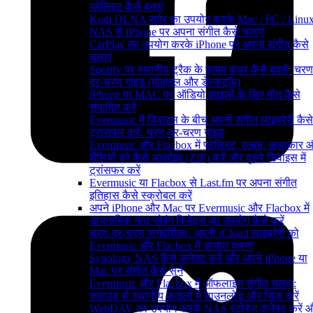
प्लेलिस्ट कैसे बनाएं
Kodi DLNA सर्वर का उपयोग करके Mac / PC / Linux
NAS से iPhone पर अपना संगीत कैसे चलाएं
CarPlay का उपयोग करके iPhone पर अपना संगीत कैसे
चलाएं
Spotify पर स्थानीय ट्रैक के एल्बम कवर कैसे बदलें: चरण
दर-चरण गाइड (मोबाइल और डेस्कटॉप)
iPhone या MAC पर ऑडियो फ़ाइलों के लिए गीत कैसे
संपादित करें
Evermusic में डिवाइस के बीच अपनी संगीत लाइब्रेरी कैसे
ट्रांसफर करें: चरण-दर-चरण गाइड
Evermusic और Flacbox में प्लेलिस्ट, एल्बम, कलाकार 
शैलियों को कैसे आर्काइव (ZIP) करें और दूसरे डिवाइस में
ट्रांसफर करें
Evermusic या Flacbox से Last.fm पर अपना संगीत
इतिहास कैसे स्क्रोबल करें
अपने iPhone और Mac पर Evermusic और Flacbox में
डायनामिक नाउ प्लेइंग विजेट्स का उपयोग कैसे करें
चरण-दर-चरण मार्गदर्शिका: अपनी iCloud लाइब्रेरी को
Evermusic और Flacbox में आयात करना
Synology NAS कैसे कनेक्ट करें और अपने iPhone या
Mac पर संगीत कैसे सुनें
Evermusic और Flacbox में ऑफलाइन संगीत चलाएं:
क्लाउड से स्थानीय फ़ाइलों में डाउनलोड और सिंक करें
WebDAV का उपयोग करके NAS स्टोरेज कनेक्ट करें 