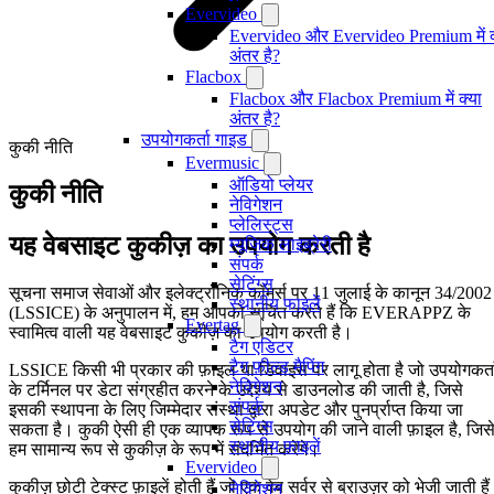
Evervideo
Evervideo और Evervideo Premium में क
अंतर है?
Flacbox
Flacbox और Flacbox Premium में क्या
अंतर है?
उपयोगकर्ता गाइड
कुकी नीति
Evermusic
ऑडियो प्लेयर
कुकी नीति
नेविगेशन
प्लेलिस्ट्स
यह वेबसाइट कुकीज़ का उपयोग करती है
म्यूजिक लाइब्रेरी
संपर्क
सेटिंग्स
सूचना समाज सेवाओं और इलेक्ट्रॉनिक कॉमर्स पर 11 जुलाई के कानून 34/2002
स्थानीय फाइलें
(LSSICE) के अनुपालन में, हम आपको सूचित करते हैं कि EVERAPPZ के
Evertag
स्वामित्व वाली यह वेबसाइट कुकीज़ का उपयोग करती है।
टैग एडिटर
टैग फ़ील्ड मैपिंग
LSSICE किसी भी प्रकार की फ़ाइल या डिवाइस पर लागू होता है जो उपयोगकर्त
नेविगेशन
के टर्मिनल पर डेटा संग्रहीत करने के उद्देश्य से डाउनलोड की जाती है, जिसे
संपर्क
इसकी स्थापना के लिए जिम्मेदार संस्था द्वारा अपडेट और पुनर्प्राप्त किया जा
सेटिंग्स
सकता है। कुकी ऐसी ही एक व्यापक रूप से उपयोग की जाने वाली फ़ाइल है, जिस
स्थानीय फ़ाइलें
हम सामान्य रूप से कुकीज़ के रूप में संदर्भित करेंगे।
Evervideo
कुकीज़ छोटी टेक्स्ट फ़ाइलें होती हैं जो एक वेब सर्वर से ब्राउज़र को भेजी जाती हैं
नेविगेशन