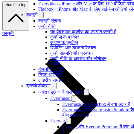
Evervideo - iPhone और Mac के लिए HD वीडियो प्ले
Scroll to top
Flacbox - iPhone और Mac के लिए हाई-रेज़ ऑडियो प्ल
कानूनी
कानूनी सूचना
कुकी नीति
यह वेबसाइट कुकीज़ का उपयोग करती है
कानूनी
कुकीज़ के प्रकार
आवश्यक कुकीज़
रिपोर्टिंग और डायग्नोस्टिक्स
कुकी सहमति और प्रबंधन
कुकी नीति के अपडेट और संशोधन
संपर्क
गोपनीयता नीति
नियम और शर्तें
लाइसेंस समझौता
दस्तावेज़ीकरण
अक्सर पूछे जाने वाले प्रश्न
Evermusic
Evermusic और Flacbox में क्या अंतर है
Evermusic और Evermusic Premium के
बीच क्या अंतर है
Evertag
Evertag और Evertag Premium में क्या अ
है