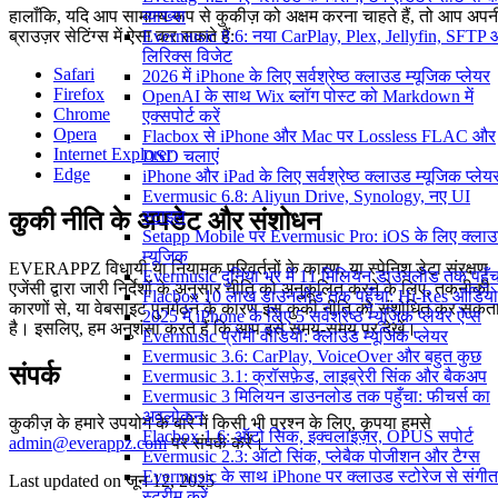
व्याख्या
हालाँकि, यदि आप सामान्य रूप से कुकीज़ को अक्षम करना चाहते हैं, तो आप अपन
Evermusic 8.6: नया CarPlay, Plex, Jellyfin, SFTP
ब्राउज़र सेटिंग्स में ऐसा कर सकते हैं:
लिरिक्स विजेट
Safari
2026 में iPhone के लिए सर्वश्रेष्ठ क्लाउड म्यूजिक प्लेयर
Firefox
OpenAI के साथ Wix ब्लॉग पोस्ट को Markdown में
Chrome
एक्सपोर्ट करें
Opera
Flacbox से iPhone और Mac पर Lossless FLAC और
Internet Explorer
DSD चलाएं
Edge
iPhone और iPad के लिए सर्वश्रेष्ठ क्लाउड म्यूजिक प्लेय
Evermusic 6.8: Aliyun Drive, Synology, नए UI
स्टाइल
कुकी नीति के अपडेट और संशोधन
Setapp Mobile पर Evermusic Pro: iOS के लिए क्ला
म्यूजिक
EVERAPPZ विधायी या नियामक परिवर्तनों के कारण, या स्पेनिश डेटा संरक्षण
Evermusic दुनिया भर में 11 मिलियन डाउनलोड तक पहुँच
एजेंसी द्वारा जारी निर्देशों के अनुसार नीति को अनुकूलित करने के लिए, तकनीकी
Flacbox 10 लाख डाउनलोड तक पहुँचा: Hi-Res ऑडियो
कारणों से, या वेबसाइट पुनर्गठन के कारण इस कुकी नीति को संशोधित कर सकत
2025 में iPhone के लिए 5 सर्वश्रेष्ठ म्यूज़िक प्लेयर ऐप्स
है। इसलिए, हम अनुशंसा करते हैं कि आप इसे समय-समय पर देखें।
Evermusic प्रोमो वीडियो: क्लाउड म्यूजिक प्लेयर
Evermusic 3.6: CarPlay, VoiceOver और बहुत कुछ
संपर्क
Evermusic 3.1: क्रॉसफ़ेड, लाइब्रेरी सिंक और बैकअप
Evermusic 3 मिलियन डाउनलोड तक पहुँचा: फीचर्स का
अवलोकन
कुकीज़ के हमारे उपयोग के बारे में किसी भी प्रश्न के लिए, कृपया हमसे
Flacbox 1.6: ऑटो सिंक, इक्वलाइज़र, OPUS सपोर्ट
admin@everappz.com
पर संपर्क करें।
Evermusic 2.3: ऑटो सिंक, प्लेबैक पोजीशन और टैग्स
Evermusic के साथ iPhone पर क्लाउड स्टोरेज से संगीत
Last updated on
जून 12, 2025
स्ट्रीम करें