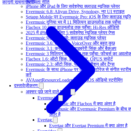
चलाएं
कानूनी सूचना
गोपनीयता नीति
iPhone और iPad के लिए सर्वश्रेष्ठ क्लाउड म्यूजिक प्लेयर
Evermusic 6.8: Aliyun Drive, Synology, नए UI स्टाइल
Setapp Mobile पर Evermusic Pro: iOS के लिए क्लाउड म्यू
Evermusic दुनिया भर में 11 मिलियन डाउनलोड तक पहुँचा
Flacbox 10 लाख डाउनलोड तक पहुँचा: Hi-Res ऑडियो
2025 में iPhone के लिए 5 सर्वश्रेष्ठ म्यूज़िक प्लेयर ऐप्स
Evermusic प्रोमो वीडियो: क्लाउड म्यूजिक प्लेयर
Evermusic 3.6: CarPlay, VoiceOver और बहुत कुछ
Evermusic 3.1: क्रॉसफ़ेड, लाइब्रेरी सिंक और बैकअप
Evermusic 3 मिलियन डाउनलोड तक पहुँचा: फीचर्स का अवलो
Flacbox 1.6: ऑटो सिंक, इक्वलाइज़र, OPUS सपोर्ट
Evermusic 2.3: ऑटो सिंक, प्लेबैक पोजीशन और टैग्स
Evermusic के साथ iPhone पर क्लाउड स्टोरेज से संगीत स्ट्रीम
करें
AVAssetResourceLoader के साथ iOS ऑडियो स्ट्रीमिंग
दस्तावेज़ीकरण
अक्सर पूछे जाने वाले प्रश्न
Evermusic
Evermusic और Flacbox में क्या अंतर है
Evermusic और Evermusic Premium के बीच क्
अंतर है
Evertag
Evertag और Evertag Premium में क्या अंतर है