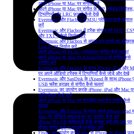
अपने iPhone या Mac पर संगीत सुनें
अपने iPhone या Mac पर संगीत के लिए एम्बेडेड लिरिक्स,
टिप्पणियाँ और LRC फ़ाइलें कैसे देखें
Evermusic और Flacbox में M3U प्लेलिस्ट कैसे आयात
करें
Evermusic और Flacbox में ट्रैक संग्रह को M3U, C
और TXT में कैसे निर्यात करें
Evermusic और Flacbox से अपना पूरा सुनने का इतिहा
Last.fm पर निर्यात करें
अपने iPhone पर FLAC (लॉसलेस) संगीत कैसे चलाएं
अपने iPhone या Mac पर iCloud Drive से संगीत कैसे
स्ट्रीम करें
Evermusic और Flacbox के साथ iPhone, iPad और M
पर अपने ऑडियो ट्रैक्स में टिप्पणियाँ कैसे जोड़ें और देखें
Evermusic और SanDisk के iXpand के साथ iPhone 
USB फ्लैश ड्राइव से संगीत कैसे चलाएं
Evermusic का उपयोग करके iPhone, iPad और Mac प
ऑडियोबुक कैसे सुनें
अपने iPhone या Mac पर संग्रहीत स्थानीय संगीत कैसे
चलाएं
Evermusic और Flacbox के साथ अपने iPhone, iPad य
Mac पर ऑडियो इक्वलाइज़र का उपयोग कैसे करें
iPhone से USB फ्लैशकार्ड कैसे कनेक्ट करें और उस पर
मौजूद संगीत सुनें या फ़ाइलें प्रबंधित करें
Finder का उपयोग करके Mac से iPhone या iPad में फ़ाइल