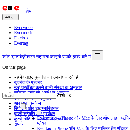
होम
उत्पाद
Evervideo
Evermusic
Flacbox
Evertag
ब्लॉग
दस्तावेज़ीकरण
सहायता
कानूनी
संपर्क
हमारे बारे में
On this page
यह वेबसाइट कुकीज़ का उपयोग करती है
कुकीज़ के प्रकार
उन्हें प्रबंधित करने वाली संस्था के अनुसार
सक्रिय रहने की अवधि के अनुसार
CTRL K
उनके उद्देश्य के अनुसार
आवश्यक कुकीज़
होम
रिपोर्टिंग और डायग्नोस्टिक्स
उत्पाद
कुकी सहमति और प्रबंधन
Evermusic - iPhone और Mac के लिए ऑफलाइन म्यूज
कुकी नीति के अपडेट और संशोधन
प्लेयर
संपर्क
Evertag - iPhone और Mac के लिए म्यूज़िक टैग एडिटर