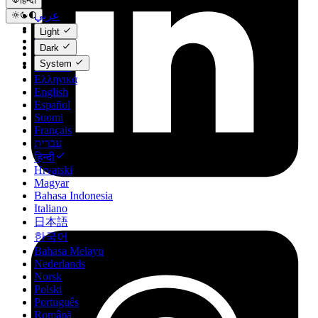
हिन्दी
عربي
Català
Light
Čeština
Dark
Dansk
System
Deutsch
Ελληνικά
English
Español
Suomi
Français
עברית
हिन्दी
Hrvatski
Magyar
Bahasa Indonesia
Italiano
日本語
한국어
Bahasa Melayu
Nederlands
Norsk
Polski
Português
Română