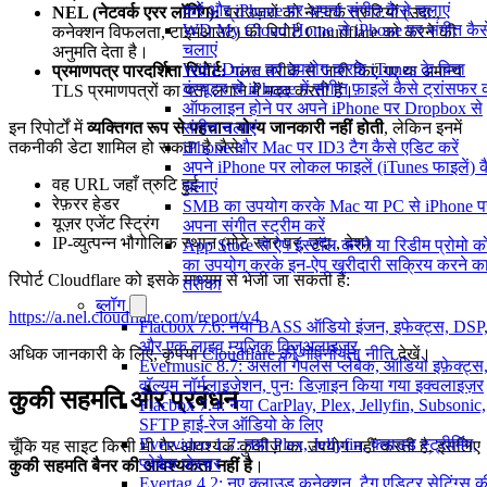
करें और iPhone पर अपना संगीत कैसे चलाएं
NEL (नेटवर्क एरर लॉगिंग):
ब्राउज़रों को नेटवर्क त्रुटियों (उदा.,
WD My Cloud Home से iPhone पर संगीत कैस
कनेक्शन विफलता, टाइमआउट) की रिपोर्ट Cloudflare को करने की
चलाएं
अनुमति देता है।
WiFi-Drive का उपयोग करके iTunes के बिना
प्रमाणपत्र पारदर्शिता रिपोर्ट:
गलत तरीके से जारी किए गए या अमान्य
कंप्यूटर से iPhone में संगीत फ़ाइलें कैसे ट्रांसफर क
TLS प्रमाणपत्रों का पता लगाने में मदद करती हैं।
ऑफलाइन होने पर अपने iPhone पर Dropbox से
संगीत चलाएं
इन रिपोर्टों में
व्यक्तिगत रूप से पहचान योग्य जानकारी नहीं होती
, लेकिन इनमें
iPhone और Mac पर ID3 टैग कैसे एडिट करें
तकनीकी डेटा शामिल हो सकता है जैसे:
अपने iPhone पर लोकल फाइलें (iTunes फाइलें) क
वह URL जहाँ त्रुटि हुई
चलाएं
रेफ़रर हेडर
SMB का उपयोग करके Mac या PC से iPhone प
यूज़र एजेंट स्ट्रिंग
अपना संगीत स्ट्रीम करें
IP-व्युत्पन्न भौगोलिक स्थान (मोटे स्तर पर, उदा., देश)
App Store से ऐप इंस्टॉल करने या रिडीम प्रोमो 
का उपयोग करके इन-ऐप खरीदारी सक्रिय करने क
रिपोर्ट Cloudflare को इसके माध्यम से भेजी जा सकती हैं:
तरीका
ब्लॉग
https://a.nel.cloudflare.com/report/v4
Flacbox 7.6: नया BASS ऑडियो इंजन, इफेक्ट्स, DSP
और एक लाइव म्यूज़िक विज़ुअलाइज़र
अधिक जानकारी के लिए, कृपया
Cloudflare की गोपनीयता नीति
देखें।
Evermusic 8.7: असली गैपलेस प्लेबैक, ऑडियो इफ़ेक्ट्स
वॉल्यूम नॉर्मलाइज़ेशन, पुनः डिज़ाइन किया गया इक्वलाइज़र
कुकी सहमति और प्रबंधन
Flacbox 7.4: नया CarPlay, Plex, Jellyfin, Subsonic,
SFTP हाई-रेज ऑडियो के लिए
Evervideo 1.7: नया Plex, Jellyfin, क्लाउड स्ट्रीमिंग,
चूँकि यह साइट किसी भी गैर-आवश्यक कुकीज़ का उपयोग नहीं करती है, इसलिए
प्लेबैक जेस्चर
कुकी सहमति बैनर की आवश्यकता नहीं है
।
Evertag 4.2: नए क्लाउड कनेक्शन, टैग एडिटर सेटिंग्स क