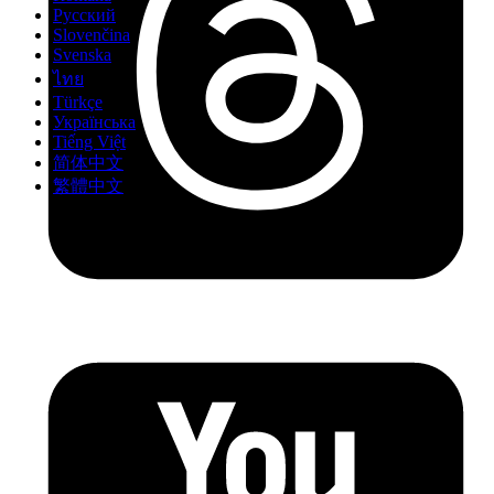
Русский
Slovenčina
Svenska
ไทย
Türkçe
Українська
Tiếng Việt
简体中文
繁體中文