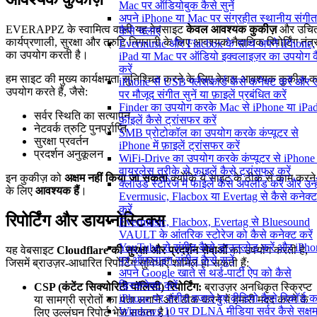
Mac पर ऑडियोबुक कैसे सुनें
अपने iPhone या Mac पर संग्रहीत स्थानीय संगीत
EVERAPPZ के स्वामित्व वाली यह वेबसाइट
केवल आवश्यक कुकीज़
और उचि
कैसे चलाएं
कार्यप्रणाली, सुरक्षा और त्रुटि निगरानी के लिए आवश्यक नैदानिक रिपोर्टिंग तंत्
Evermusic और Flacbox के साथ अपने iPhone,
का उपयोग करती है।
iPad या Mac पर ऑडियो इक्वलाइज़र का उपयोग क
करें
हम साइट की मुख्य कार्यक्षमता सुनिश्चित करने के लिए केवल आवश्यक कुकीज़ क
iPhone से USB फ्लैशकार्ड कैसे कनेक्ट करें और
उपयोग करते हैं, जैसे:
पर मौजूद संगीत सुनें या फ़ाइलें प्रबंधित करें
Finder का उपयोग करके Mac से iPhone या iPad 
सर्वर स्थिति का सत्यापन
फ़ाइलें कैसे ट्रांसफर करें
नेटवर्क त्रुटि पुनर्प्राप्ति
SMB प्रोटोकॉल का उपयोग करके कंप्यूटर से
सुरक्षा प्रवर्तन
iPhone में फ़ाइलें ट्रांसफर करें
प्रदर्शन अनुकूलन
WiFi-Drive का उपयोग करके कंप्यूटर से iPhone म
वायरलेस तरीके से फ़ाइलें कैसे ट्रांसफर करें
इन कुकीज़ को
अक्षम नहीं किया जा सकता
क्योंकि ये साइट के ठीक से काम करने
क्लाउड स्टोरेज में फाइलें कैसे अपलोड करें और उन्हे
के लिए
आवश्यक हैं
।
Evermusic, Flacbox या Evertag से कैसे कनेक्ट
करें
रिपोर्टिंग और डायग्नोस्टिक्स
Evermusic, Flacbox, Evertag से Bluesound
VAULT के आंतरिक स्टोरेज को कैसे कनेक्ट करें
YouTube से संगीत कैसे डाउनलोड करें और iPho
यह वेबसाइट
Cloudflare की सुरक्षा और प्रदर्शन सेवाओं
का उपयोग करती है,
पर ऑफ़लाइन संगीत कैसे सुनें
जिसमें ब्राउज़र-आधारित रिपोर्टिंग सुविधाएँ शामिल हो सकती हैं:
अपने Google खाते से थर्ड-पार्टी ऐप को कैसे
डिस्कनेक्ट करें
CSP (कंटेंट सिक्योरिटी पॉलिसी) रिपोर्टिंग:
ब्राउज़र अनधिकृत स्क्रिप्ट
iPhone पर संगीत बजाते हुए वीडियो कैसे रिकॉर्ड कर
या सामग्री स्रोतों का पता लगाने और ठीक करने में हमारी मदद करने के
Windows 10 पर DLNA मीडिया सर्वर कैसे सक्ष
लिए उल्लंघन रिपोर्ट भेज सकता है।