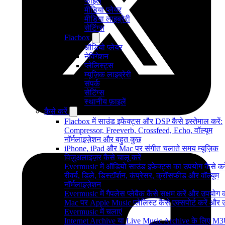
फाइलें
मीडिया प्लेयर
मीडिया लाइब्रेरी
सेटिंग्स
Flacbox
ऑडियो प्लेयर
नेविगेशन
प्लेलिस्ट्स
म्यूज़िक लाइब्रेरी
संपर्क
सेटिंग्स
स्थानीय फ़ाइलें
कैसे करें
Flacbox में साउंड इफेक्ट्स और DSP कैसे इस्तेमाल करें:
Compressor, Freeverb, Crossfeed, Echo, वॉल्यूम
नॉर्मलाइज़ेशन और बहुत कुछ
iPhone, iPad और Mac पर संगीत चलाते समय म्यूज़िक
विज़ुअलाइज़र कैसे चालू करें
Evermusic में ऑडियो साउंड इफ़ेक्ट्स का उपयोग कैसे करे
रीवर्ब, डिले, डिस्टॉर्शन, कंप्रेसर, क्रॉसफीड और वॉल्यूम
नॉर्मलाइज़ेशन
Evermusic में गैपलेस प्लेबैक कैसे सक्षम करें और उपयोग क
Mac पर Apple Music प्लेलिस्ट कैसे एक्सपोर्ट करें और उन्
Evermusic में चलाएं
Internet Archive या Live Music Archive के लिए M