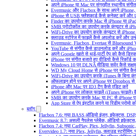
अपने iPhone या Mac पर संग्रहीत स्थानीय संगीत
Evermusic और Flacbox के साथ अपने iPhone, i
iPhone से USB फ्लैशकार्ड कैसे कनेक्ट करें और उस 
Finder का उपयोग करके Mac से iPhone या iPad में
SMB प्रोटोकॉल का उपयोग करके कंप्यूटर से iPhone
WiFi-Drive का उपयोग करके कंप्यूटर से iPhone में
क्लाउड स्टोरेज में फाइलें कैसे अपलोड करें और उन
Evermusic, Flacbox, Evertag से Bluesound V
YouTube से संगीत कैसे डाउनलोड करें और iPhon
अपने Google खाते से थर्ड-पार्टी ऐप को कैसे डिस्कन
iPhone पर संगीत बजाते हुए वीडियो कैसे रिकॉर्ड कर
Windows 10 पर DLNA मीडिया सर्वर कैसे सक्षम 
WD My Cloud Home से iPhone पर संगीत कैसे
WiFi-Drive का उपयोग करके iTunes के बिना कंप्यूट
ऑफलाइन होने पर अपने iPhone पर Dropbox से 
iPhone और Mac पर ID3 टैग कैसे एडिट करें
अपने iPhone पर लोकल फाइलें (iTunes फाइलें) क
SMB का उपयोग करके Mac या PC से iPhone पर अ
App Store से ऐप इंस्टॉल करने या रिडीम प्रोम
ब्लॉग
Flacbox 7.6: नया BASS ऑडियो इंजन, इफेक्ट्स, DSP, 
Evermusic 8.7: असली गैपलेस प्लेबैक, ऑडियो इफ़ेक्ट्स, 
Flacbox 7.4: नया CarPlay, Plex, Jellyfin, Subsonic
Evervideo 1.7: नया Plex, Jellyfin, क्लाउड स्ट्रीमिंग, प