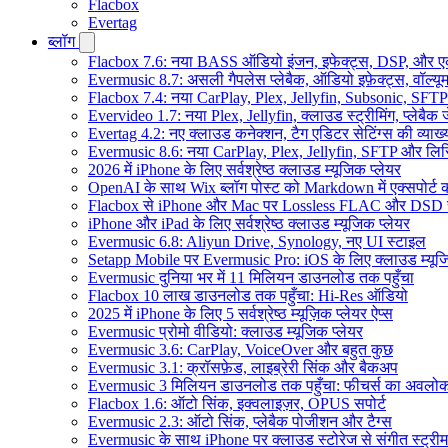
Flacbox
Evertag
ब्लॉग
Flacbox 7.6: नया BASS ऑडियो इंजन, इफेक्ट्स, DSP, और एक 
Evermusic 8.7: असली गैपलेस प्लेबैक, ऑडियो इफ़ेक्ट्स, वॉल्यूम
Flacbox 7.4: नया CarPlay, Plex, Jellyfin, Subsonic, SFTP
Evervideo 1.7: नया Plex, Jellyfin, क्लाउड स्ट्रीमिंग, प्लेबैक 
Evertag 4.2: नए क्लाउड कनेक्शन, टैग एडिटर सेटिंग्स की व्याख्
Evermusic 8.6: नया CarPlay, Plex, Jellyfin, SFTP और लिर
2026 में iPhone के लिए सर्वश्रेष्ठ क्लाउड म्यूजिक प्लेयर
OpenAI के साथ Wix ब्लॉग पोस्ट को Markdown में एक्सपोर्ट कर
Flacbox से iPhone और Mac पर Lossless FLAC और DSD 
iPhone और iPad के लिए सर्वश्रेष्ठ क्लाउड म्यूजिक प्लेयर
Evermusic 6.8: Aliyun Drive, Synology, नए UI स्टाइल
Setapp Mobile पर Evermusic Pro: iOS के लिए क्लाउड म्यू
Evermusic दुनिया भर में 11 मिलियन डाउनलोड तक पहुँचा
Flacbox 10 लाख डाउनलोड तक पहुँचा: Hi-Res ऑडियो
2025 में iPhone के लिए 5 सर्वश्रेष्ठ म्यूज़िक प्लेयर ऐप्स
Evermusic प्रोमो वीडियो: क्लाउड म्यूजिक प्लेयर
Evermusic 3.6: CarPlay, VoiceOver और बहुत कुछ
Evermusic 3.1: क्रॉसफ़ेड, लाइब्रेरी सिंक और बैकअप
Evermusic 3 मिलियन डाउनलोड तक पहुँचा: फीचर्स का अवलो
Flacbox 1.6: ऑटो सिंक, इक्वलाइज़र, OPUS सपोर्ट
Evermusic 2.3: ऑटो सिंक, प्लेबैक पोजीशन और टैग्स
Evermusic के साथ iPhone पर क्लाउड स्टोरेज से संगीत स्ट्रीम 