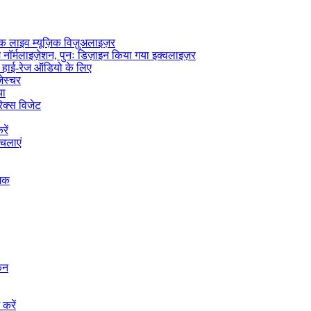
लाइव म्यूज़िक विज़ुअलाइज़र
 नॉर्मलाइज़ेशन, पुनः डिज़ाइन किया गया इक्वलाइज़र
 हाई-रेज ऑडियो के लिए
जेस्चर
या
िक्स विजेट
ें
चलाएं
जिक
कन
करें