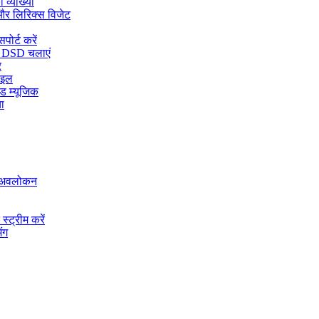
 व्याख्या
और लिरिक्स विजेट
ोर्ट करें
 DSD चलाएं
र
ाइल
ड म्यूजिक
ा
ा अवलोकन
्ट्रीम करें
ंग