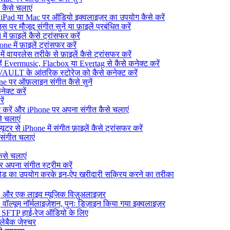
 कैसे चलाएं
Pad या Mac पर ऑडियो इक्वलाइज़र का उपयोग कैसे करें
पर मौजूद संगीत सुनें या फ़ाइलें प्रबंधित करें
 फ़ाइलें कैसे ट्रांसफर करें
 में फ़ाइलें ट्रांसफर करें
 वायरलेस तरीके से फ़ाइलें कैसे ट्रांसफर करें
्हें Evermusic, Flacbox या Evertag से कैसे कनेक्ट करें
AULT के आंतरिक स्टोरेज को कैसे कनेक्ट करें
e पर ऑफ़लाइन संगीत कैसे सुनें
ेक्ट करें
ें
करें और iPhone पर अपना संगीत कैसे चलाएं
 चलाएं
र से iPhone में संगीत फ़ाइलें कैसे ट्रांसफर करें
संगीत चलाएं
ैसे चलाएं
पना संगीत स्ट्रीम करें
ो कोड का उपयोग करके इन-ऐप खरीदारी सक्रिय करने का तरीका
और एक लाइव म्यूज़िक विज़ुअलाइज़र
वॉल्यूम नॉर्मलाइज़ेशन, पुनः डिज़ाइन किया गया इक्वलाइज़र
, SFTP हाई-रेज ऑडियो के लिए
्लेबैक जेस्चर