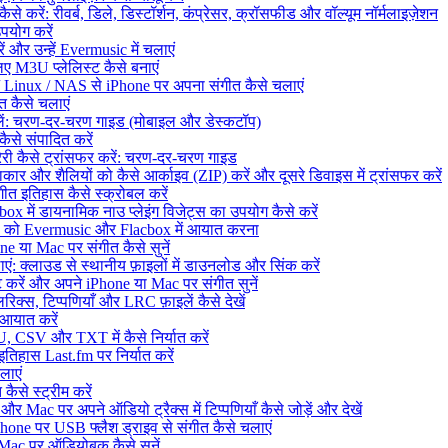
े करें: रीवर्ब, डिले, डिस्टॉर्शन, कंप्रेसर, क्रॉसफीड और वॉल्यूम नॉर्मलाइज़ेशन
उपयोग करें
 और उन्हें Evermusic में चलाएं
ए M3U प्लेलिस्ट कैसे बनाएं
Linux / NAS से iPhone पर अपना संगीत कैसे चलाएं
 कैसे चलाएं
दलें: चरण-दर-चरण गाइड (मोबाइल और डेस्कटॉप)
से संपादित करें
ेरी कैसे ट्रांसफर करें: चरण-दर-चरण गाइड
कार और शैलियों को कैसे आर्काइव (ZIP) करें और दूसरे डिवाइस में ट्रांसफर करें
त इतिहास कैसे स्क्रोबल करें
ें डायनामिक नाउ प्लेइंग विजेट्स का उपयोग कैसे करें
ेरी को Evermusic और Flacbox में आयात करना
 या Mac पर संगीत कैसे सुनें
 क्लाउड से स्थानीय फ़ाइलों में डाउनलोड और सिंक करें
ें और अपने iPhone या Mac पर संगीत सुनें
िक्स, टिप्पणियाँ और LRC फ़ाइलें कैसे देखें
 आयात करें
, CSV और TXT में कैसे निर्यात करें
िहास Last.fm पर निर्यात करें
लाएं
ैसे स्ट्रीम करें
ac पर अपने ऑडियो ट्रैक्स में टिप्पणियाँ कैसे जोड़ें और देखें
ne पर USB फ्लैश ड्राइव से संगीत कैसे चलाएं
c पर ऑडियोबुक कैसे सुनें