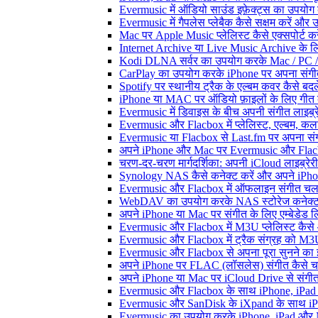
Evermusic में ऑडियो साउंड इफ़ेक्ट्स का उपयोग कैस
Evermusic में गैपलेस प्लेबैक कैसे सक्षम करें और 
Mac पर Apple Music प्लेलिस्ट कैसे एक्सपोर्ट करें
Internet Archive या Live Music Archive के लि
Kodi DLNA सर्वर का उपयोग करके Mac / PC / 
CarPlay का उपयोग करके iPhone पर अपना संगीत
Spotify पर स्थानीय ट्रैक के एल्बम कवर कैसे ब
iPhone या MAC पर ऑडियो फ़ाइलों के लिए गीत कै
Evermusic में डिवाइस के बीच अपनी संगीत लाइब्र
Evermusic और Flacbox में प्लेलिस्ट, एल्बम, कला
Evermusic या Flacbox से Last.fm पर अपना संगी
अपने iPhone और Mac पर Evermusic और Flacbox म
चरण-दर-चरण मार्गदर्शिका: अपनी iCloud लाइब्र
Synology NAS कैसे कनेक्ट करें और अपने iPhone
Evermusic और Flacbox में ऑफलाइन संगीत चलाएं:
WebDAV का उपयोग करके NAS स्टोरेज कनेक्ट कर
अपने iPhone या Mac पर संगीत के लिए एम्बेडेड लिर
Evermusic और Flacbox में M3U प्लेलिस्ट कैसे
Evermusic और Flacbox में ट्रैक संग्रह को M3U
Evermusic और Flacbox से अपना पूरा सुनने का इत
अपने iPhone पर FLAC (लॉसलेस) संगीत कैसे च
अपने iPhone या Mac पर iCloud Drive से संगीत क
Evermusic और Flacbox के साथ iPhone, iPad और M
Evermusic और SanDisk के iXpand के साथ iPho
Evermusic का उपयोग करके iPhone, iPad और Ma