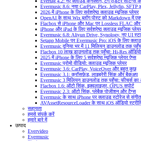
Evertag 4.2: नए क्लाउड कनेक्शन, टैग एडिटर सेटिंग्स की
Evermusic 8.6: नया CarPlay, Plex, Jellyfin, SFTP 
2026 में iPhone के लिए सर्वश्रेष्ठ क्लाउड म्यूजिक प्लेयर
OpenAI के साथ Wix ब्लॉग पोस्ट को Markdown में एक्सप
Flacbox से iPhone और Mac पर Lossless FLAC और
iPhone और iPad के लिए सर्वश्रेष्ठ क्लाउड म्यूजिक प्लेय
Evermusic 6.8: Aliyun Drive, Synology, नए UI स्ट
Setapp Mobile पर Evermusic Pro: iOS के लिए क्लाउ
Evermusic दुनिया भर में 11 मिलियन डाउनलोड तक पहुँच
Flacbox 10 लाख डाउनलोड तक पहुँचा: Hi-Res ऑडियो
2025 में iPhone के लिए 5 सर्वश्रेष्ठ म्यूज़िक प्लेयर ऐप्स
Evermusic प्रोमो वीडियो: क्लाउड म्यूजिक प्लेयर
Evermusic 3.6: CarPlay, VoiceOver और बहुत कुछ
Evermusic 3.1: क्रॉसफ़ेड, लाइब्रेरी सिंक और बैकअप
Evermusic 3 मिलियन डाउनलोड तक पहुँचा: फीचर्स क
Flacbox 1.6: ऑटो सिंक, इक्वलाइज़र, OPUS सपोर्ट
Evermusic 2.3: ऑटो सिंक, प्लेबैक पोजीशन और टैग्स
Evermusic के साथ iPhone पर क्लाउड स्टोरेज से संगीत स
AVAssetResourceLoader के साथ iOS ऑडियो स्ट्रीमि
सहायता
हमसे संपर्क करें
हमारे बारे में
उत्पाद
Evervideo
Evermusic