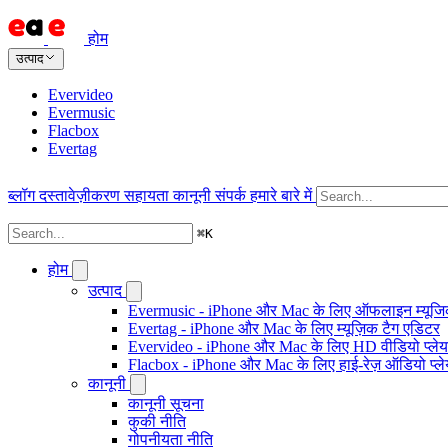
होम
उत्पाद
Evervideo
Evermusic
Flacbox
Evertag
ब्लॉग
दस्तावेज़ीकरण
सहायता
कानूनी
संपर्क
हमारे बारे में
⌘
K
होम
उत्पाद
Evermusic - iPhone और Mac के लिए ऑफलाइन म्यूजिक
Evertag - iPhone और Mac के लिए म्यूज़िक टैग एडिटर
Evervideo - iPhone और Mac के लिए HD वीडियो प्ले
Flacbox - iPhone और Mac के लिए हाई-रेज़ ऑडियो प्ल
कानूनी
कानूनी सूचना
कुकी नीति
गोपनीयता नीति