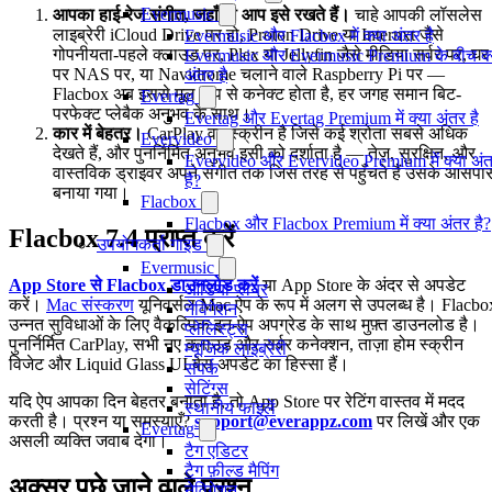
Evermusic
आपका हाई-रेज संगीत, जहाँ भी आप इसे रखते हैं।
चाहे आपकी लॉसलेस
लाइब्रेरी iCloud Drive पर हो, Proton Drive या Internxt जैसे
Evermusic और Flacbox में क्या अंतर है
गोपनीयता-पहले क्लाउड पर, Plex या Jellyfin जैसे मीडिया सर्वर पर, घर
Evermusic और Evermusic Premium के बीच क्
पर NAS पर, या Navidrome चलाने वाले Raspberry Pi पर —
अंतर है
Flacbox अब इससे मूल रूप से कनेक्ट होता है, हर जगह समान बिट-
Evertag
परफेक्ट प्लेबैक अनुभव के साथ।
Evertag और Evertag Premium में क्या अंतर है
कार में बेहतर।
CarPlay वह स्क्रीन है जिसे कई श्रोता सबसे अधिक
Evervideo
देखते हैं, और पुनर्निर्मित अनुभव इसी को दर्शाता है — तेज़, सुरक्षित, और
Evervideo और Evervideo Premium में क्या अं
वास्तविक ड्राइवर अपने संगीत तक जिस तरह से पहुँचते हैं उसके आसपा
है?
बनाया गया।
Flacbox
Flacbox और Flacbox Premium में क्या अंतर है?
Flacbox 7.4 प्राप्त करें
उपयोगकर्ता गाइड
Evermusic
App Store से Flacbox डाउनलोड करें
या App Store के अंदर से अपडेट
ऑडियो प्लेयर
करें।
Mac संस्करण
यूनिवर्सल Mac ऐप के रूप में अलग से उपलब्ध है। Flacbo
नेविगेशन
उन्नत सुविधाओं के लिए वैकल्पिक इन-ऐप अपग्रेड के साथ मुफ़्त डाउनलोड है।
प्लेलिस्ट्स
पुनर्निर्मित CarPlay, सभी नए क्लाउड और सर्वर कनेक्शन, ताज़ा होम स्क्रीन
म्यूजिक लाइब्रेरी
विजेट और Liquid Glass UI बेस अपडेट का हिस्सा हैं।
संपर्क
सेटिंग्स
यदि ऐप आपका दिन बेहतर बनाता है, तो App Store पर रेटिंग वास्तव में मदद
स्थानीय फाइलें
करती है। प्रश्न या समस्याएँ?
support@everappz.com
पर लिखें और एक
Evertag
असली व्यक्ति जवाब देगा।
टैग एडिटर
टैग फ़ील्ड मैपिंग
अक्सर पूछे जाने वाले प्रश्न
नेविगेशन