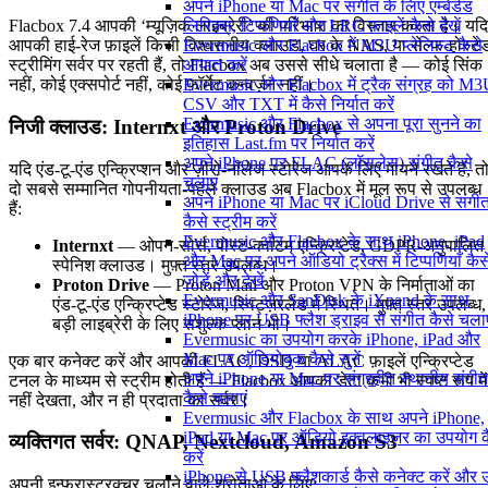
अपने iPhone या Mac पर संगीत के लिए एम्बेडेड
लिरिक्स, टिप्पणियाँ और LRC फ़ाइलें कैसे देखें
Flacbox 7.4 आपकी ‘म्यूज़िक लाइब्रेरी’ की परिभाषा का विस्तार करता है। यदि
Evermusic और Flacbox में M3U प्लेलिस्ट कैसे
आपकी हाई-रेज फ़ाइलें किसी विश्वसनीय क्लाउड, घर के NAS, या सेल्फ-होस्टे
आयात करें
स्ट्रीमिंग सर्वर पर रहती हैं, तो Flacbox अब उससे सीधे चलाता है — कोई सिंक
Evermusic और Flacbox में ट्रैक संग्रह को M3
नहीं, कोई एक्सपोर्ट नहीं, कोई फ़ॉर्मेट कन्वर्ज़न नहीं।
CSV और TXT में कैसे निर्यात करें
Evermusic और Flacbox से अपना पूरा सुनने का
निजी क्लाउड: Internxt और Proton Drive
इतिहास Last.fm पर निर्यात करें
अपने iPhone पर FLAC (लॉसलेस) संगीत कैसे
यदि एंड-टू-एंड एन्क्रिप्शन और ज़ीरो-नॉलेज स्टोरेज आपके लिए मायने रखते हैं, त
चलाएं
दो सबसे सम्मानित गोपनीयता-पहले क्लाउड अब Flacbox में मूल रूप से उपलब्ध
अपने iPhone या Mac पर iCloud Drive से संगी
हैं:
कैसे स्ट्रीम करें
Evermusic और Flacbox के साथ iPhone, iPad
Internxt
— ओपन-सोर्स, पोस्ट-क्वांटम एन्क्रिप्टेड, GDPR-अनुपालित
और Mac पर अपने ऑडियो ट्रैक्स में टिप्पणियाँ कैस
स्पेनिश क्लाउड। मुफ़्त स्तर उपलब्ध।
जोड़ें और देखें
Proton Drive
— Proton Mail और Proton VPN के निर्माताओं का
Evermusic और SanDisk के iXpand के साथ
एंड-टू-एंड एन्क्रिप्टेड स्टोरेज, स्विट्ज़रलैंड में स्थित। मुफ़्त स्तर उपलब्ध,
iPhone पर USB फ्लैश ड्राइव से संगीत कैसे चलाए
बड़ी लाइब्रेरी के लिए सशुल्क प्लान भी।
Evermusic का उपयोग करके iPhone, iPad और
Mac पर ऑडियोबुक कैसे सुनें
एक बार कनेक्ट करें और आपकी FLAC, DSD या ALAC फ़ाइलें एन्क्रिप्टेड
अपने iPhone या Mac पर संग्रहीत स्थानीय संगीत
टनल के माध्यम से स्ट्रीम होती हैं — Flacbox आपका डेटा कभी भी स्पष्ट रूप में
कैसे चलाएं
नहीं देखता, और न ही प्रदाता का सर्वर।
Evermusic और Flacbox के साथ अपने iPhone,
iPad या Mac पर ऑडियो इक्वलाइज़र का उपयोग क
व्यक्तिगत सर्वर: QNAP, Nextcloud, Amazon S3
करें
iPhone से USB फ्लैशकार्ड कैसे कनेक्ट करें और
अपनी इन्फ्रास्ट्रक्चर चलाने वाले श्रोताओं के लिए: