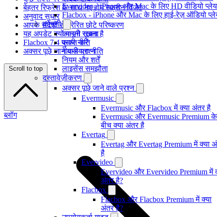
Evervideo - iPhone और Mac के लिए HD वीडियो प्ले
बेहतर रिफ्रेश के साथ नए होम स्क्रीन विजेट
Flacbox - iPhone और Mac के लिए हाई-रेज़ ऑडियो प्ल
अनुवाद सुधार
कानूनी
आपके संदेशों से प्रेरित छोटे परिष्करण
यह अपडेट क्यों मायने रखता है
कानूनी सूचना
Flacbox 7.4 प्राप्त करें
कुकी नीति
अक्सर पूछे जाने वाले प्रश्न
गोपनीयता नीति
नियम और शर्तें
लाइसेंस समझौता
Scroll to top
दस्तावेज़ीकरण
अक्सर पूछे जाने वाले प्रश्न
Evermusic
Evermusic और Flacbox में क्या अंतर है
ब्लॉग
Evermusic और Evermusic Premium के
बीच क्या अंतर है
Evertag
Evertag और Evertag Premium में क्या अ
है
Evervideo
Evervideo और Evervideo Premium में क
अंतर है?
Flacbox
Flacbox और Flacbox Premium में क्या
अंतर है?