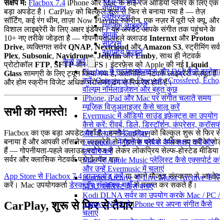
संक्षेप में:
Flacbox 7.4
iPhone और Mac के हाई-रेज ऑडियो प्लेयर के लिए एक
नेविगेशन
बड़ा अपडेट है। CarPlay को बिल्कुल शुरू से फिर से बनाया गया है — तेज़
प्लेलिस्ट्स
सॉर्टिंग, कई रंग थीम, ताज़ा Now Playing स्क्रीन, एक नज़र में पूरी प्ले क्यू, और
म्यूज़िक लाइब्रेरी
विशाल लाइब्रेरी के लिए अक्षर इंडेक्स। यह अपडेट आपके संगीत तक पहुंचने के
संपर्क
10+ नए तरीके जोड़ता है — गोपनीयता-पहले क्लाउड
Internxt
और
Proton
सेटिंग्स
Drive
, व्यक्तिगत सर्वर
QNAP
,
Nextcloud
और
Amazon S3
, स्ट्रीमिंग सर्
स्थानीय फ़ाइलें
Plex
,
Subsonic
,
Navidrome
,
Jellyfin
और
Emby
, साथ ही नेटवर्क
कैसे करें
प्रोटोकॉल
FTP
,
SFTP
और
NFS
। इंटरफ़ेस को Apple की नई
Liquid
Flacbox में साउंड इफेक्ट्स और DSP कैसे इस्तेम
Glass
सामग्री के लिए ट्यून किया गया है, अंतर्निहित नेटवर्क लाइब्रेरी मज़बूत हैं
करें: Compressor, Freeverb, Crossfeed, Echo
और होम स्क्रीन विजेट अधिक भरोसेमंद ढंग से रिफ्रेश होते हैं।
वॉल्यूम नॉर्मलाइज़ेशन और बहुत कुछ
iPhone, iPad और Mac पर संगीत चलाते समय
म्यूज़िक विज़ुअलाइज़र कैसे चालू करें
सभी को नमस्ते!
Evermusic में ऑडियो साउंड इफ़ेक्ट्स का उपयोग
कैसे करें: रीवर्ब, डिले, डिस्टॉर्शन, कंप्रेसर, क्रॉ
Flacbox का एक बड़ा अपडेट यहाँ है। हमने CarPlay को बिल्कुल शुरू से फिर स
और वॉल्यूम नॉर्मलाइज़ेशन
बनाया है और आपकी लॉसलेस लाइब्रेरी से जुड़ने के दस से अधिक नए तरीके जोड़
Evermusic में गैपलेस प्लेबैक कैसे सक्षम करें और
हैं — गोपनीयता-पहले क्लाउड स्टोरेज से लेकर लोकप्रिय सेल्फ-होस्टेड मीडिया
उपयोग करें
सर्वर और क्लासिक नेटवर्क प्रोटोकॉल तक।
Mac पर Apple Music प्लेलिस्ट कैसे एक्सपोर्ट करे
और उन्हें Evermusic में चलाएं
App Store से Flacbox 7.4 डाउनलोड करें
या अपने मौजूदा संस्करण से अपडेट
Internet Archive या Live Music Archive के ल
करें। Mac उपयोगकर्ता
डेस्कटॉप संस्करण यहाँ
से प्राप्त कर सकते हैं।
M3U प्लेलिस्ट कैसे बनाएं
Kodi DLNA सर्वर का उपयोग करके Mac / PC /
CarPlay, शुरू से फिर से तैयार
Linux / NAS से iPhone पर अपना संगीत कैसे
चलाएं