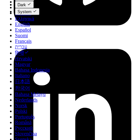
Čeština
Dark
Dansk
System
Deutsch
Ελληνικά
English
Español
Suomi
Français
עברית
हिन्दी
Hrvatski
Magyar
Bahasa Indonesia
Italiano
日本語
한국어
Bahasa Melayu
Nederlands
Norsk
Polski
Português
Română
Русский
Slovenčina
Svenska