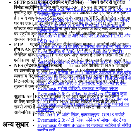
SFTP (SSH फ़ाइल ट्रांसफर प्रोटोकॉल)
—
अपने सर्वर से सुरक्षित
व्याख्या
रिमोट स्ट्रीमिंग
के लिए सही उत्तर। SFTP SSH के ऊपर चलता है,
Evermusic 8.6: नया CarPlay, Plex, Jellyfin, SFTP
इसलिए पूरा ट्रांसफर (प्रमाणीकरण और ऑडियो डेटा) एन्क्रिप्टेड होता
लिरिक्स विजेट
है। यदि आपके पास SSH एक्सेस के साथ एक VPS, डेडिकेटेड सर्वर या
2026 में iPhone के लिए सर्वश्रेष्ठ क्लाउड म्यूजिक प्लेयर
घर पर एक Linux बॉक्स है, तो आप उस पर FLAC या DSD का एक
OpenAI के साथ Wix ब्लॉग पोस्ट को Markdown में
फ़ोल्डर रख सकते हैं और बिना कुछ और एक्सपोज़ किए सार्वजनिक इंटरने
एक्सपोर्ट करें
पर स्ट्रीम कर सकते हैं। पासवर्ड और की-आधारित प्रमाणीकरण का
Flacbox से iPhone और Mac पर Lossless FLAC और
समर्थन करता है।
DSD चलाएं
FTP
— फ़ाइल ट्रांसफर का दीर्घकालिक मानक। उपयोगी यदि आपका
iPhone और iPad के लिए सर्वश्रेष्ठ क्लाउड म्यूजिक प्लेय
होम NAS
(पुराने Synology, ASUS, D-Link, TerraMaster, या
Evermusic 6.8: Aliyun Drive, Synology, नए UI
जेनेरिक बॉक्स) एक FTP सर्वर एक्सपोज़ करता है लेकिन उसमें नेटिव AP
स्टाइल
एकीकरण नहीं है। आपके लोकल नेटवर्क के अंदर सबसे अच्छा उपयोग।
Setapp Mobile पर Evermusic Pro: iOS के लिए क्ला
NFS (नेटवर्क फ़ाइल सिस्टम)
— Linux और अधिकांश NAS डिवाइसों
म्यूजिक
पर वास्तविक साझाकरण प्रोटोकॉल। NFS शेयर होम लैब और छोटे
Evermusic दुनिया भर में 11 मिलियन डाउनलोड तक पहुँच
व्यवसाय नेटवर्क पर आम हैं; Flacbox अब उन्हें माउंट करता है और सीधे
Flacbox 10 लाख डाउनलोड तक पहुँचा: Hi-Res ऑडियो
बिट-परफेक्ट ऑडियो स्ट्रीम करता है। समान हार्डवेयर पर SMB की
2025 में iPhone के लिए 5 सर्वश्रेष्ठ म्यूज़िक प्लेयर ऐप्स
तुलना में कम ओवरहेड।
Evermusic प्रोमो वीडियो: क्लाउड म्यूजिक प्लेयर
Evermusic 3.6: CarPlay, VoiceOver और बहुत कुछ
सुझाव:
SFTP वह प्रोटोकॉल है जो आप खुले इंटरनेट से स्ट्रीमिंग
Evermusic 3.1: क्रॉसफ़ेड, लाइब्रेरी सिंक और बैकअप
के लिए चाहते हैं। FTP और NFS आपके लोकल नेटवर्क के अंदर
Evermusic 3 मिलियन डाउनलोड तक पहुँचा: फीचर्स का
सबसे अच्छे हैं — जब तक आप उन्हें VPN में लपेटें नहीं, उन्हें
अवलोकन
सार्वजनिक इंटरनेट से दूर रखें।
Flacbox 1.6: ऑटो सिंक, इक्वलाइज़र, OPUS सपोर्ट
Evermusic 2.3: ऑटो सिंक, प्लेबैक पोजीशन और टैग्स
अन्य सुधार
Evermusic के साथ iPhone पर क्लाउड स्टोरेज से संगीत
स्ट्रीम करें