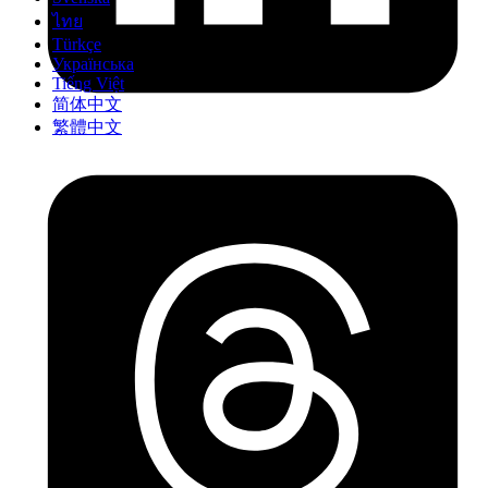
ไทย
Türkçe
Українська
Tiếng Việt
简体中文
繁體中文