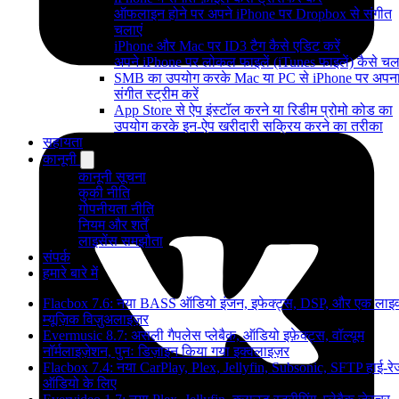
ऑफलाइन होने पर अपने iPhone पर Dropbox से संगीत
चलाएं
iPhone और Mac पर ID3 टैग कैसे एडिट करें
अपने iPhone पर लोकल फाइलें (iTunes फाइलें) कैसे चला
SMB का उपयोग करके Mac या PC से iPhone पर अपन
संगीत स्ट्रीम करें
App Store से ऐप इंस्टॉल करने या रिडीम प्रोमो कोड का
उपयोग करके इन-ऐप खरीदारी सक्रिय करने का तरीका
सहायता
कानूनी
कानूनी सूचना
कुकी नीति
गोपनीयता नीति
नियम और शर्तें
लाइसेंस समझौता
संपर्क
हमारे बारे में
Flacbox 7.6: नया BASS ऑडियो इंजन, इफेक्ट्स, DSP, और एक लाइ
म्यूज़िक विज़ुअलाइज़र
Evermusic 8.7: असली गैपलेस प्लेबैक, ऑडियो इफ़ेक्ट्स, वॉल्यूम
नॉर्मलाइज़ेशन, पुनः डिज़ाइन किया गया इक्वलाइज़र
Flacbox 7.4: नया CarPlay, Plex, Jellyfin, Subsonic, SFTP हाई-रे
ऑडियो के लिए