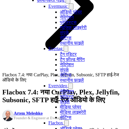
उपयोगकर्ता गाइड
Evermusic
ऑडियो प्लेयर
नेविगेशन
प्लेलिस्ट्स
म्यूजिक लाइब्रेरी
संपर्क
सेटिंग्स
स्थानीय फाइलें
Evertag
टैग एडिटर
टैग फ़ील्ड मैपिंग
नेविगेशन
संपर्क
Flacbox 7.4: नया CarPlay, Plex, Jellyfin, Subsonic, SFTP हाई-रेज
सेटिंग्स
ऑडियो के लिए
स्थानीय फ़ाइलें
Evervideo
Flacbox 7.4: नया CarPlay, Plex, Jellyfin,
नेविगेशन
प्लेलिस्ट
Subsonic, SFTP हाई-रेज ऑडियो के लिए
फाइलें
मीडिया प्लेयर
मीडिया लाइब्रेरी
Artem Meleshko
सेटिंग्स
Founder & Engineer at Everappz
Flacbox
ऑडियो प्लेयर