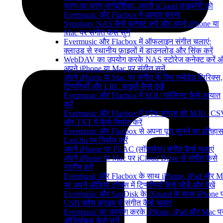
चरण-दर-चरण मार्गदर्शिका: अपनी iCloud लाइब्रेरी को
Evermusic और Flacbox में आयात करना
Synology NAS कैसे कनेक्ट करें और अपने iPhone या
Mac पर संगीत कैसे सुनें
Evermusic और Flacbox में ऑफलाइन संगीत चलाएं:
क्लाउड से स्थानीय फ़ाइलों में डाउनलोड और सिंक करें
WebDAV का उपयोग करके NAS स्टोरेज कनेक्ट करें 
अपने iPhone या Mac पर संगीत सुनें
अपने iPhone या Mac पर संगीत के लिए एम्बेडेड लिरिक्स,
टिप्पणियाँ और LRC फ़ाइलें कैसे देखें
Evermusic और Flacbox में M3U प्लेलिस्ट कैसे आयात
करें
Evermusic और Flacbox में ट्रैक संग्रह को M3U, C
और TXT में कैसे निर्यात करें
Evermusic और Flacbox से अपना पूरा सुनने का इतिहा
Last.fm पर निर्यात करें
अपने iPhone पर FLAC (लॉसलेस) संगीत कैसे चलाएं
अपने iPhone या Mac पर iCloud Drive से संगीत कैसे
स्ट्रीम करें
Evermusic और Flacbox के साथ iPhone, iPad और M
पर अपने ऑडियो ट्रैक्स में टिप्पणियाँ कैसे जोड़ें और देखें
Evermusic और SanDisk के iXpand के साथ iPhone 
USB फ्लैश ड्राइव से संगीत कैसे चलाएं
Evermusic का उपयोग करके iPhone, iPad और Mac प
ऑडियोबुक कैसे सुनें