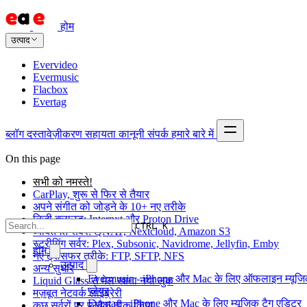
होम
उत्पाद
Evervideo
Evermusic
Flacbox
Evertag
ब्लॉग
दस्तावेज़ीकरण
सहायता
कानूनी
संपर्क
हमारे बारे में
On this page
सभी को नमस्ते!
CarPlay, शुरू से फिर से तैयार
अपने संगीत को जोड़ने के 10+ नए तरीके
निजी क्लाउड: Internxt और Proton Drive
CTRL K
व्यक्तिगत सर्वर: QNAP, Nextcloud, Amazon S3
स्ट्रीमिंग सर्वर: Plex, Subsonic, Navidrome, Jellyfin, Emby
होम
नए ट्रांसफर तरीके: FTP, SFTP, NFS
उत्पाद
अन्य सुधार
Evermusic - iPhone और Mac के लिए ऑफलाइन म्यूज
Liquid Glass से मेल खाता नया लुक
प्लेयर
मज़बूत नेटवर्क लाइब्रेरी
Evertag - iPhone और Mac के लिए म्यूज़िक टैग एडिटर
कुछ सर्वरों पर प्लेबैक ठीक किया