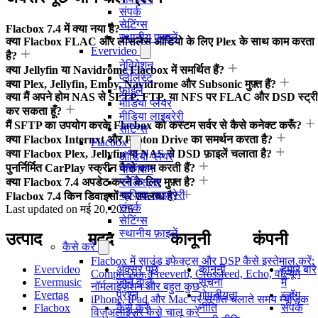
संपर्क
सेटिंग्स
Flacbox 7.4 में क्या नया है?
स्थानीय फ़ाइलें
क्या Flacbox FLAC और लॉसलेस ऑडियो के लिए Plex के साथ काम करता
Evervideo
है?
नेविगेशन
क्या Jellyfin या Navidrome Flacbox में समर्थित हैं?
प्लेलिस्ट
क्या Plex, Jellyfin, Emby, Navidrome और Subsonic मुफ़्त हैं?
फाइलें
क्या मैं अपने होम NAS से SFTP, FTP, या NFS पर FLAC और DSD स्ट्र
मीडिया प्लेयर
कर सकता हूँ?
मीडिया लाइब्रेरी
मैं SFTP का उपयोग करके Flacbox को कस्टम सर्वर से कैसे कनेक्ट करूँ?
सेटिंग्स
क्या Flacbox Internxt और Proton Drive का समर्थन करता है?
Flacbox
क्या Flacbox Plex, Jellyfin या NAS से DSD फ़ाइलें चलाता है?
ऑडियो प्लेयर
पुनर्निर्मित CarPlay स्क्रीन कैसे काम करती हैं?
नेविगेशन
प्लेलिस्ट्स
क्या Flacbox 7.4 अपडेट करने के लिए मुफ़्त है?
म्यूज़िक लाइब्रेरी
Flacbox 7.4 किन डिवाइसों पर उपलब्ध है?
संपर्क
Last updated on
मई 20, 2026
सेटिंग्स
स्थानीय फ़ाइलें
उत्पाद
मदद
कानूनी
कंपनी
कैसे करें
Flacbox में साउंड इफेक्ट्स और DSP कैसे इस्तेमाल करें:
Evervideo
अक्सर पूछे
कानूनी
हमारे बारे
Compressor, Freeverb, Crossfeed, Echo, वॉल्यूम
Evermusic
जाने वाले
सूचना
में
नॉर्मलाइज़ेशन और बहुत कुछ
Evertag
प्रश्न
गोपनीयता
ब्लॉग
iPhone, iPad और Mac पर संगीत चलाते समय म्यूज़िक
Flacbox
कैसे करें
नीति
संपर्क
विज़ुअलाइज़र कैसे चालू करें