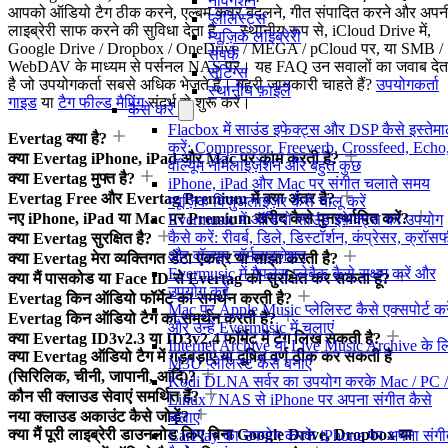
नेविगेशन
आपको ऑडियो टैग ठीक करने, एल्बम कवर बदलने, गीत संपादित करने और अपन
प्लेलिस्ट्स
लाइब्रेरी साफ करने की सुविधा देता है — स्थानीय रूप से, iCloud Drive में,
म्यूज़िक लाइब्रेरी
Google Drive / Dropbox / OneDrive / MEGA / pCloud पर, या SMB /
संपर्क
WebDAV के माध्यम से पर्सनल NAS पर। यह FAQ उन सवालों का जवाब देत
सेटिंग्स
है जो उपयोगकर्ता सबसे अधिक भेजते हैं। गहरी जानकारी चाहते हैं?
उपयोगकर्ता
स्थानीय फ़ाइलें
गाइड
या
टैग फील्ड मैपिंग
संदर्भ से शुरू करें।
कैसे करें
Flacbox में साउंड इफेक्ट्स और DSP कैसे इस्तेम
Evertag क्या है?
करें: Compressor, Freeverb, Crossfeed, Echo
क्या Evertag iPhone, iPad और Mac पर काम करती है?
वॉल्यूम नॉर्मलाइज़ेशन और बहुत कुछ
क्या Evertag मुफ्त है?
iPhone, iPad और Mac पर संगीत चलाते समय
Evertag Free और Evertag Premium में क्या अंतर है?
म्यूज़िक विज़ुअलाइज़र कैसे चालू करें
नए iPhone, iPad या Mac पर Premium खरीद कैसे पुनर्स्थापित करें?
Evermusic में ऑडियो साउंड इफ़ेक्ट्स का उपयोग
कैसे करें: रीवर्ब, डिले, डिस्टॉर्शन, कंप्रेसर, क्रॉ
क्या Evertag सुरक्षित है?
और वॉल्यूम नॉर्मलाइज़ेशन
क्या Evertag मेरा व्यक्तिगत डेटा एकत्र या साझा करती है?
Evermusic में गैपलेस प्लेबैक कैसे सक्षम करें और
क्या मैं पासकोड या Face ID से Evertag को सुरक्षित कर सकता हूं?
उपयोग करें
Evertag किन ऑडियो फॉर्मेट का समर्थन करती है?
Mac पर Apple Music प्लेलिस्ट कैसे एक्सपोर्ट करे
Evertag किन ऑडियो टैग का समर्थन करती है?
और उन्हें Evermusic में चलाएं
क्या Evertag ID3v2.3 या ID3v2.4 फॉर्मेट में टैग लिख सकती है?
Internet Archive या Live Music Archive के ल
क्या Evertag ऑडियो टैग में गड़बड़ाए या दूषित वर्ण ठीक कर सकती है
M3U प्लेलिस्ट कैसे बनाएं
(सिरिलिक, चीनी, जापानी, आदि)?
Kodi DLNA सर्वर का उपयोग करके Mac / PC /
कौन सी क्लाउड सेवाएं समर्थित हैं?
Linux / NAS से iPhone पर अपना संगीत कैसे
नया क्लाउड अकाउंट कैसे जोड़ें?
चलाएं
क्या मैं पूरी लाइब्रेरी डाउनलोड किए बिना Google Drive, Dropbox या
CarPlay का उपयोग करके iPhone पर अपना संग