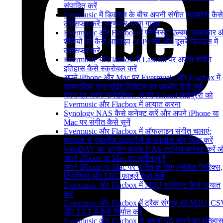
संपादित करें
Evermusic में डिवाइस के बीच अपनी संगीत लाइब्रेरी कैसे
ट्रांसफर करें: चरण-दर-चरण गाइड
Evermusic और Flacbox में प्लेलिस्ट, एल्बम, कलाकार 
शैलियों को कैसे आर्काइव (ZIP) करें और दूसरे डिवाइस में
ट्रांसफर करें
Evermusic या Flacbox से Last.fm पर अपना संगीत
इतिहास कैसे स्क्रोबल करें
अपने iPhone और Mac पर Evermusic और Flacbox में
डायनामिक नाउ प्लेइंग विजेट्स का उपयोग कैसे करें
चरण-दर-चरण मार्गदर्शिका: अपनी iCloud लाइब्रेरी को
Evermusic और Flacbox में आयात करना
Synology NAS कैसे कनेक्ट करें और अपने iPhone या
Mac पर संगीत कैसे सुनें
Evermusic और Flacbox में ऑफलाइन संगीत चलाएं:
क्लाउड से स्थानीय फ़ाइलों में डाउनलोड और सिंक करें
WebDAV का उपयोग करके NAS स्टोरेज कनेक्ट करें 
अपने iPhone या Mac पर संगीत सुनें
अपने iPhone या Mac पर संगीत के लिए एम्बेडेड लिरिक्स,
टिप्पणियाँ और LRC फ़ाइलें कैसे देखें
Evermusic और Flacbox में M3U प्लेलिस्ट कैसे आयात
करें
Evermusic और Flacbox में ट्रैक संग्रह को M3U, C
और TXT में कैसे निर्यात करें
Evermusic और Flacbox से अपना पूरा सुनने का इतिहा