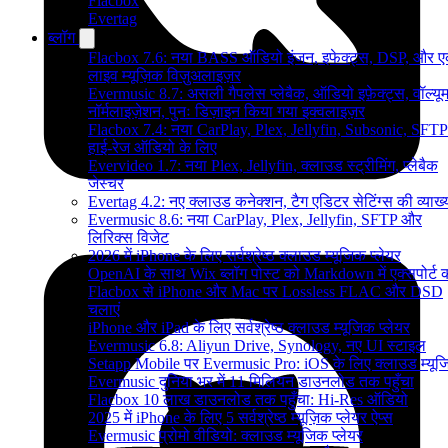
Flacbox
Evertag
ब्लॉग
Flacbox 7.6: नया BASS ऑडियो इंजन, इफेक्ट्स, DSP, और 
लाइव म्यूज़िक विज़ुअलाइज़र
Evermusic 8.7: असली गैपलेस प्लेबैक, ऑडियो इफ़ेक्ट्स, वॉल्यू
नॉर्मलाइज़ेशन, पुनः डिज़ाइन किया गया इक्वलाइज़र
Flacbox 7.4: नया CarPlay, Plex, Jellyfin, Subsonic, SFTP
हाई-रेज ऑडियो के लिए
Evervideo 1.7: नया Plex, Jellyfin, क्लाउड स्ट्रीमिंग, प्लेबैक
जेस्चर
Evertag 4.2: नए क्लाउड कनेक्शन, टैग एडिटर सेटिंग्स की व्याख्
Evermusic 8.6: नया CarPlay, Plex, Jellyfin, SFTP और
लिरिक्स विजेट
2026 में iPhone के लिए सर्वश्रेष्ठ क्लाउड म्यूजिक प्लेयर
OpenAI के साथ Wix ब्लॉग पोस्ट को Markdown में एक्सपोर्ट कर
Flacbox से iPhone और Mac पर Lossless FLAC और DSD
चलाएं
iPhone और iPad के लिए सर्वश्रेष्ठ क्लाउड म्यूजिक प्लेयर
Evermusic 6.8: Aliyun Drive, Synology, नए UI स्टाइल
Setapp Mobile पर Evermusic Pro: iOS के लिए क्लाउड म्यू
Evermusic दुनिया भर में 11 मिलियन डाउनलोड तक पहुँचा
Flacbox 10 लाख डाउनलोड तक पहुँचा: Hi-Res ऑडियो
2025 में iPhone के लिए 5 सर्वश्रेष्ठ म्यूज़िक प्लेयर ऐप्स
Evermusic प्रोमो वीडियो: क्लाउड म्यूजिक प्लेयर