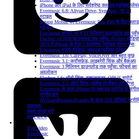
iPhone और iPad के लिए सर्वश्रेष्ठ क्लाउड म्यूजिक प्लेय
Evermusic 6.8: Aliyun Drive, Synology, नए UI
स्टाइल
Setapp Mobile पर Evermusic Pro: iOS के लिए क्ला
म्यूजिक
Evermusic दुनिया भर में 11 मिलियन डाउनलोड तक पहुँच
Flacbox 10 लाख डाउनलोड तक पहुँचा: Hi-Res ऑडियो
2025 में iPhone के लिए 5 सर्वश्रेष्ठ म्यूज़िक प्लेयर ऐप्स
Evermusic प्रोमो वीडियो: क्लाउड म्यूजिक प्लेयर
Evermusic 3.6: CarPlay, VoiceOver और बहुत कुछ
Evermusic 3.1: क्रॉसफ़ेड, लाइब्रेरी सिंक और बैकअप
Evermusic 3 मिलियन डाउनलोड तक पहुँचा: फीचर्स का
अवलोकन
Flacbox 1.6: ऑटो सिंक, इक्वलाइज़र, OPUS सपोर्ट
Evermusic 2.3: ऑटो सिंक, प्लेबैक पोजीशन और टैग्स
Evermusic के साथ iPhone पर क्लाउड स्टोरेज से संगीत
स्ट्रीम करें
AVAssetResourceLoader के साथ iOS ऑडियो स्ट्रीमि
सहायता
हमसे संपर्क करें
हमारे बारे में
उत्पाद
Evervideo
Evermusic