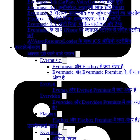
Evermusic 3.6: CarPlay, VoiceOver और बहुत कुछ
Evermusic 3.1: क्रॉसफ़ेड, लाइब्रेरी सिंक और बैकअप
Evermusic 3 मिलियन डाउनलोड तक पहुँचा: फीचर्स का अवलो
Flacbox 1.6: ऑटो सिंक, इक्वलाइज़र, OPUS सपोर्ट
Evermusic 2.3: ऑटो सिंक, प्लेबैक पोजीशन और टैग्स
Evermusic के साथ iPhone पर क्लाउड स्टोरेज से संगीत स्ट्रीम
करें
AVAssetResourceLoader के साथ iOS ऑडियो स्ट्रीमिंग
दस्तावेज़ीकरण
अक्सर पूछे जाने वाले प्रश्न
Evermusic
Evermusic और Flacbox में क्या अंतर है
Evermusic और Evermusic Premium के बीच क्
अंतर है
Evertag
Evertag और Evertag Premium में क्या अंतर है
Evervideo
Evervideo और Evervideo Premium में क्या अं
है?
Flacbox
Flacbox और Flacbox Premium में क्या अंतर है?
उपयोगकर्ता गाइड
Evermusic
ऑडियो प्लेयर