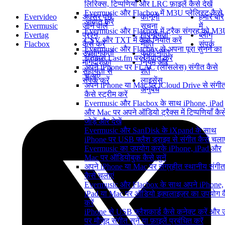
लिरिक्स, टिप्पणियाँ और LRC फ़ाइलें कैसे देखें
Evermusic और Flacbox में M3U प्लेलिस्ट कैसे
Evervideo
अक्सर पूछे
कानूनी
हमारे बारे
आयात करें
Evermusic
जाने वाले
सूचना
में
Evermusic और Flacbox में ट्रैक संग्रह को M3
Evertag
प्रश्न
गोपनीयता
ब्लॉग
CSV और TXT में कैसे निर्यात करें
Flacbox
कैसे करें
नीति
संपर्क
Evermusic और Flacbox से अपना पूरा सुनने का
उपयोगकर्ता
कुकी नीति
इतिहास Last.fm पर निर्यात करें
मार्गदर्शिका
नियम और
अपने iPhone पर FLAC (लॉसलेस) संगीत कैसे
सहायता से
शर्तें
चलाएं
संपर्क करें
लाइसेंस
अपने iPhone या Mac पर iCloud Drive से संगी
अनुबंध
कैसे स्ट्रीम करें
Evermusic और Flacbox के साथ iPhone, iPad
और Mac पर अपने ऑडियो ट्रैक्स में टिप्पणियाँ कैस
जोड़ें और देखें
Evermusic और SanDisk के iXpand के साथ
iPhone पर USB फ्लैश ड्राइव से संगीत कैसे चलाए
Evermusic का उपयोग करके iPhone, iPad और
Mac पर ऑडियोबुक कैसे सुनें
अपने iPhone या Mac पर संग्रहीत स्थानीय संगीत
कैसे चलाएं
Evermusic और Flacbox के साथ अपने iPhone,
iPad या Mac पर ऑडियो इक्वलाइज़र का उपयोग क
करें
iPhone से USB फ्लैशकार्ड कैसे कनेक्ट करें और
पर मौजूद संगीत सुनें या फ़ाइलें प्रबंधित करें