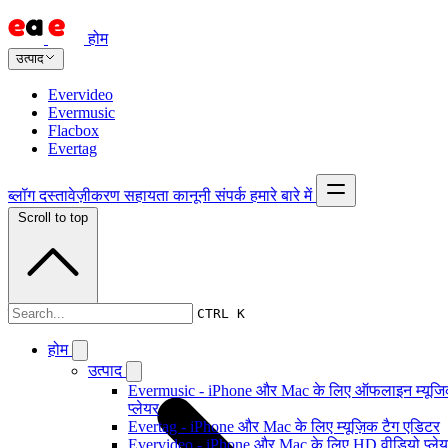
होम
उत्पाद
Evervideo
Evermusic
Flacbox
Evertag
ब्लॉग
दस्तावेज़ीकरण
सहायता
कानूनी
संपर्क
हमारे बारे में
Scroll to top
दस्तावेज़ीकरण
CTRL K
होम
उत्पाद
Evermusic - iPhone और Mac के लिए ऑफलाइन म्यूज
प्लेयर
Evertag - iPhone और Mac के लिए म्यूज़िक टैग एडिटर
Evervideo - iPhone और Mac के लिए HD वीडियो प्ले