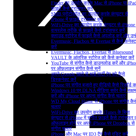
Finder का उपयोग करके Mac से iPhone या iPad 
फ़ाइलें कैसे ट्रांसफर करें
SMB प्रोटोकॉल का उपयोग करके कंप्यूटर से
iPhone में फ़ाइलें ट्रांसफर करें
WiFi-Drive का उपयोग करके कंप्यूटर से iPhone म
वायरलेस तरीके से फ़ाइलें कैसे ट्रांसफर करें
क्लाउड स्टोरेज में फाइलें कैसे अपलोड करें और उन्हे
Evermusic, Flacbox या Evertag से कैसे कनेक्ट
करें
Evermusic, Flacbox, Evertag से Bluesound
VAULT के आंतरिक स्टोरेज को कैसे कनेक्ट करें
YouTube से संगीत कैसे डाउनलोड करें और iPho
पर ऑफ़लाइन संगीत कैसे सुनें
अपने Google खाते से थर्ड-पार्टी ऐप को कैसे
डिस्कनेक्ट करें
iPhone पर संगीत बजाते हुए वीडियो कैसे रिकॉर्ड कर
Windows 10 पर DLNA मीडिया सर्वर कैसे सक्ष
करें और iPhone पर अपना संगीत कैसे चलाएं
WD My Cloud Home से iPhone पर संगीत कैस
चलाएं
WiFi-Drive का उपयोग करके iTunes के बिना
कंप्यूटर से iPhone में संगीत फ़ाइलें कैसे ट्रांसफर क
ऑफलाइन होने पर अपने iPhone पर Dropbox से
संगीत चलाएं
iPhone और Mac पर ID3 टैग कैसे एडिट करें