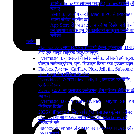
अपने iPhone पर लोकल फाइलें (iTunes फाइलें) क
चलाएं
SMB का उपयोग करके Mac या PC से iPhone प
अपना संगीत स्ट्रीम करें
App Store से ऐप इंस्टॉल करने या रिडीम प्रोमो 
का उपयोग करके इन-ऐप खरीदारी सक्रिय करने क
तरीका
ब्लॉग
Flacbox 7.6: नया BASS ऑडियो इंजन, इफेक्ट्स, DSP
और एक लाइव म्यूज़िक विज़ुअलाइज़र
Evermusic 8.7: असली गैपलेस प्लेबैक, ऑडियो इफ़ेक्ट्स
वॉल्यूम नॉर्मलाइज़ेशन, पुनः डिज़ाइन किया गया इक्वलाइज़र
Flacbox 7.4: नया CarPlay, Plex, Jellyfin, Subsonic,
SFTP हाई-रेज ऑडियो के लिए
Evervideo 1.7: नया Plex, Jellyfin, क्लाउड स्ट्रीमिंग,
प्लेबैक जेस्चर
Evertag 4.2: नए क्लाउड कनेक्शन, टैग एडिटर सेटिंग्स क
व्याख्या
Evermusic 8.6: नया CarPlay, Plex, Jellyfin, SFTP
लिरिक्स विजेट
2026 में iPhone के लिए सर्वश्रेष्ठ क्लाउड म्यूजिक प्लेयर
OpenAI के साथ Wix ब्लॉग पोस्ट को Markdown में
एक्सपोर्ट करें
Flacbox से iPhone और Mac पर Lossless FLAC और
DSD चलाएं