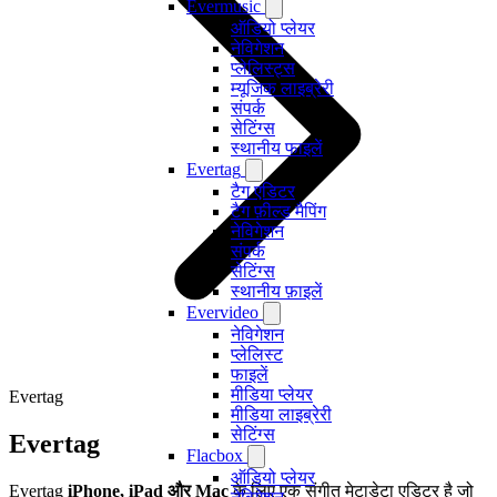
Evermusic
ऑडियो प्लेयर
नेविगेशन
प्लेलिस्ट्स
म्यूजिक लाइब्रेरी
संपर्क
सेटिंग्स
स्थानीय फाइलें
Evertag
टैग एडिटर
टैग फ़ील्ड मैपिंग
नेविगेशन
संपर्क
सेटिंग्स
स्थानीय फ़ाइलें
Evervideo
नेविगेशन
प्लेलिस्ट
फाइलें
मीडिया प्लेयर
Evertag
मीडिया लाइब्रेरी
सेटिंग्स
Evertag
Flacbox
ऑडियो प्लेयर
Evertag
iPhone, iPad और Mac
के लिए एक संगीत मेटाडेटा एडिटर है जो