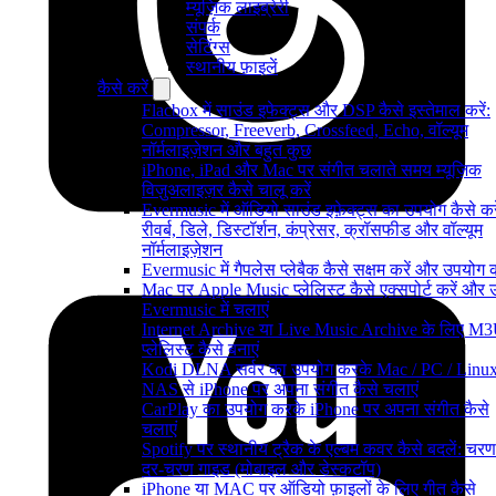
म्यूज़िक लाइब्रेरी
संपर्क
सेटिंग्स
स्थानीय फ़ाइलें
कैसे करें
Flacbox में साउंड इफेक्ट्स और DSP कैसे इस्तेमाल करें:
Compressor, Freeverb, Crossfeed, Echo, वॉल्यूम
नॉर्मलाइज़ेशन और बहुत कुछ
iPhone, iPad और Mac पर संगीत चलाते समय म्यूज़िक
विज़ुअलाइज़र कैसे चालू करें
Evermusic में ऑडियो साउंड इफ़ेक्ट्स का उपयोग कैसे करे
रीवर्ब, डिले, डिस्टॉर्शन, कंप्रेसर, क्रॉसफीड और वॉल्यूम
नॉर्मलाइज़ेशन
Evermusic में गैपलेस प्लेबैक कैसे सक्षम करें और उपयोग क
Mac पर Apple Music प्लेलिस्ट कैसे एक्सपोर्ट करें और उन्
Evermusic में चलाएं
Internet Archive या Live Music Archive के लिए M
प्लेलिस्ट कैसे बनाएं
Kodi DLNA सर्वर का उपयोग करके Mac / PC / Linux
NAS से iPhone पर अपना संगीत कैसे चलाएं
CarPlay का उपयोग करके iPhone पर अपना संगीत कैसे
चलाएं
Spotify पर स्थानीय ट्रैक के एल्बम कवर कैसे बदलें: चरण
दर-चरण गाइड (मोबाइल और डेस्कटॉप)
iPhone या MAC पर ऑडियो फ़ाइलों के लिए गीत कैसे