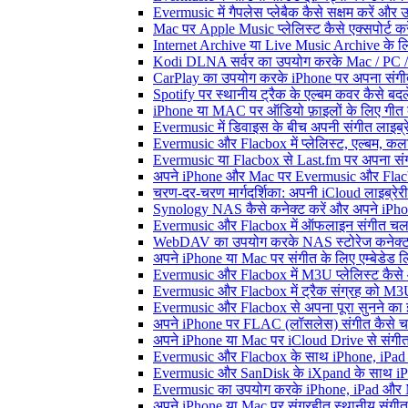
Evermusic में गैपलेस प्लेबैक कैसे सक्षम करें और 
Mac पर Apple Music प्लेलिस्ट कैसे एक्सपोर्ट करें
Internet Archive या Live Music Archive के लि
Kodi DLNA सर्वर का उपयोग करके Mac / PC / 
CarPlay का उपयोग करके iPhone पर अपना संगीत
Spotify पर स्थानीय ट्रैक के एल्बम कवर कैसे ब
iPhone या MAC पर ऑडियो फ़ाइलों के लिए गीत कै
Evermusic में डिवाइस के बीच अपनी संगीत लाइब्र
Evermusic और Flacbox में प्लेलिस्ट, एल्बम, कला
Evermusic या Flacbox से Last.fm पर अपना संगी
अपने iPhone और Mac पर Evermusic और Flacbox म
चरण-दर-चरण मार्गदर्शिका: अपनी iCloud लाइब्र
Synology NAS कैसे कनेक्ट करें और अपने iPhone
Evermusic और Flacbox में ऑफलाइन संगीत चलाएं:
WebDAV का उपयोग करके NAS स्टोरेज कनेक्ट कर
अपने iPhone या Mac पर संगीत के लिए एम्बेडेड लिर
Evermusic और Flacbox में M3U प्लेलिस्ट कैसे
Evermusic और Flacbox में ट्रैक संग्रह को M3U
Evermusic और Flacbox से अपना पूरा सुनने का इत
अपने iPhone पर FLAC (लॉसलेस) संगीत कैसे च
अपने iPhone या Mac पर iCloud Drive से संगीत क
Evermusic और Flacbox के साथ iPhone, iPad और M
Evermusic और SanDisk के iXpand के साथ iPho
Evermusic का उपयोग करके iPhone, iPad और Ma
अपने iPhone या Mac पर संग्रहीत स्थानीय संगीत