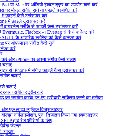
Pad या Mac पर ऑडियो इक्वलाइज़र का उपयोग कैसे करें
पर मौजूद संगीत सुनें या फ़ाइलें प्रबंधित करें
 फ़ाइलें कैसे ट्रांसफर करें
 में फ़ाइलें ट्रांसफर करें
 वायरलेस तरीके से फ़ाइलें कैसे ट्रांसफर करें
्हें Evermusic, Flacbox या Evertag से कैसे कनेक्ट करें
AULT के आंतरिक स्टोरेज को कैसे कनेक्ट करें
e पर ऑफ़लाइन संगीत कैसे सुनें
ेक्ट करें
ें
करें और iPhone पर अपना संगीत कैसे चलाएं
 चलाएं
र से iPhone में संगीत फ़ाइलें कैसे ट्रांसफर करें
संगीत चलाएं
ैसे चलाएं
पना संगीत स्ट्रीम करें
ो कोड का उपयोग करके इन-ऐप खरीदारी सक्रिय करने का तरीका
और एक लाइव म्यूज़िक विज़ुअलाइज़र
वॉल्यूम नॉर्मलाइज़ेशन, पुनः डिज़ाइन किया गया इक्वलाइज़र
, SFTP हाई-रेज ऑडियो के लिए
्लेबैक जेस्चर
 व्याख्या