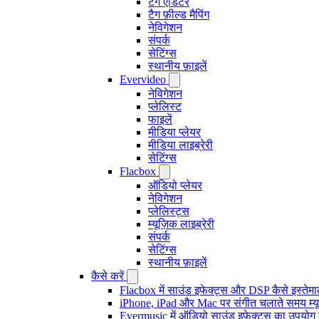
टैग एडिटर
टैग फ़ील्ड मैपिंग
नेविगेशन
संपर्क
सेटिंग्स
स्थानीय फ़ाइलें
Evervideo
नेविगेशन
प्लेलिस्ट
फाइलें
मीडिया प्लेयर
मीडिया लाइब्रेरी
सेटिंग्स
Flacbox
ऑडियो प्लेयर
नेविगेशन
प्लेलिस्ट्स
म्यूज़िक लाइब्रेरी
संपर्क
सेटिंग्स
स्थानीय फ़ाइलें
कैसे करें
Flacbox में साउंड इफेक्ट्स और DSP कैसे इस्तेम
iPhone, iPad और Mac पर संगीत चलाते समय म्यूज़
Evermusic में ऑडियो साउंड इफ़ेक्ट्स का उपयोग कैस