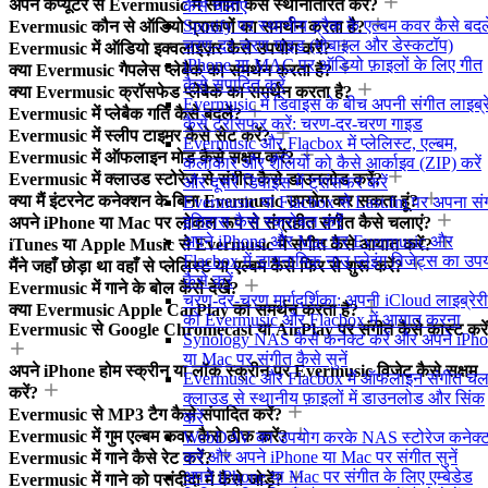
अपने कंप्यूटर से Evermusic में संगीत कैसे स्थानांतरित करें?
कैसे चलाएं
Spotify पर स्थानीय ट्रैक के एल्बम कवर कैसे बदले
Evermusic कौन से ऑडियो प्रारूपों का समर्थन करता है?
चरण-दर-चरण गाइड (मोबाइल और डेस्कटॉप)
Evermusic में ऑडियो इक्वलाइज़र कैसे उपयोग करें?
iPhone या MAC पर ऑडियो फ़ाइलों के लिए गीत
क्या Evermusic गैपलेस प्लेबैक का समर्थन करता है?
कैसे संपादित करें
क्या Evermusic क्रॉसफेड प्लेबैक का समर्थन करता है?
Evermusic में डिवाइस के बीच अपनी संगीत लाइब्र
Evermusic में प्लेबैक गति कैसे बदलें?
कैसे ट्रांसफर करें: चरण-दर-चरण गाइड
Evermusic में स्लीप टाइमर कैसे सेट करें?
Evermusic और Flacbox में प्लेलिस्ट, एल्बम,
Evermusic में ऑफलाइन मोड कैसे सक्षम करें?
कलाकार और शैलियों को कैसे आर्काइव (ZIP) करें
Evermusic में क्लाउड स्टोरेज से संगीत कैसे डाउनलोड करें?
और दूसरे डिवाइस में ट्रांसफर करें
क्या मैं इंटरनेट कनेक्शन के बिना Evermusic उपयोग कर सकता हूं?
Evermusic या Flacbox से Last.fm पर अपना सं
इतिहास कैसे स्क्रोबल करें
अपने iPhone या Mac पर लोकल रूप से संग्रहीत संगीत कैसे चलाएं?
अपने iPhone और Mac पर Evermusic और
iTunes या Apple Music से Evermusic में संगीत कैसे आयात करें?
Flacbox में डायनामिक नाउ प्लेइंग विजेट्स का उप
मैंने जहाँ छोड़ा था वहाँ से प्लेलिस्ट या एल्बम कैसे फिर से शुरू करें?
कैसे करें
Evermusic में गाने के बोल कैसे देखें?
चरण-दर-चरण मार्गदर्शिका: अपनी iCloud लाइब्रेरी
क्या Evermusic Apple CarPlay का समर्थन करता है?
को Evermusic और Flacbox में आयात करना
Evermusic से Google Chromecast या AirPlay पर संगीत कैसे कास्ट करे
Synology NAS कैसे कनेक्ट करें और अपने iPh
या Mac पर संगीत कैसे सुनें
अपने iPhone होम स्क्रीन या लॉक स्क्रीन पर Evermusic विजेट कैसे सक्षम
Evermusic और Flacbox में ऑफलाइन संगीत चला
करें?
क्लाउड से स्थानीय फ़ाइलों में डाउनलोड और सिंक
Evermusic से MP3 टैग कैसे संपादित करें?
करें
Evermusic में गुम एल्बम कवर कैसे ठीक करें?
WebDAV का उपयोग करके NAS स्टोरेज कनेक्
करें और अपने iPhone या Mac पर संगीत सुनें
Evermusic में गाने कैसे रेट करें?
अपने iPhone या Mac पर संगीत के लिए एम्बेडेड
Evermusic में गाने को पसंदीदा में कैसे जोड़ें?