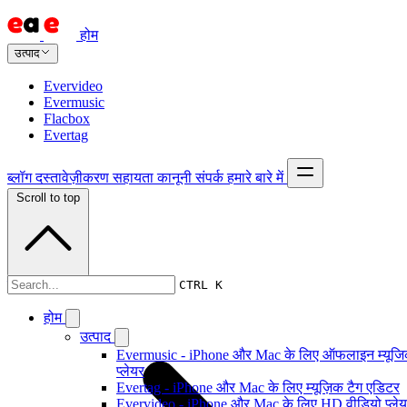
होम
उत्पाद
Evervideo
Evermusic
Flacbox
Evertag
ब्लॉग
दस्तावेज़ीकरण
सहायता
कानूनी
संपर्क
हमारे बारे में
Scroll to top
दस्तावेज़ीकरण
CTRL K
होम
उत्पाद
Evermusic - iPhone और Mac के लिए ऑफलाइन म्यूज
प्लेयर
Evertag - iPhone और Mac के लिए म्यूज़िक टैग एडिटर
Evervideo - iPhone और Mac के लिए HD वीडियो प्ले