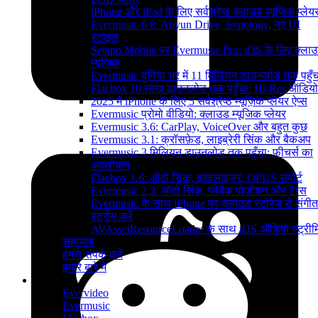
iPhone और iPad के लिए सर्वश्रेष्ठ क्लाउड म्यूजिक प्लेय
Evermusic 6.8: Aliyun Drive, Synology, नए UI
स्टाइल
Setapp Mobile पर Evermusic Pro: iOS के लिए क्ला
म्यूजिक
Evermusic दुनिया भर में 11 मिलियन डाउनलोड तक पहुँच
Flacbox 10 लाख डाउनलोड तक पहुँचा: Hi-Res ऑडियो
2025 में iPhone के लिए 5 सर्वश्रेष्ठ म्यूज़िक प्लेयर ऐप्स
Evermusic प्रोमो वीडियो: क्लाउड म्यूजिक प्लेयर
Evermusic 3.6: CarPlay, VoiceOver और बहुत कुछ
Evermusic 3.1: क्रॉसफ़ेड, लाइब्रेरी सिंक और बैकअप
Evermusic 3 मिलियन डाउनलोड तक पहुँचा: फीचर्स का
अवलोकन
Flacbox 1.6: ऑटो सिंक, इक्वलाइज़र, OPUS सपोर्ट
Evermusic 2.3: ऑटो सिंक, प्लेबैक पोजीशन और टैग्स
Evermusic के साथ iPhone पर क्लाउड स्टोरेज से संगीत
स्ट्रीम करें
AVAssetResourceLoader के साथ iOS ऑडियो स्ट्रीमि
सहायता
हमसे संपर्क करें
हमारे बारे में
उत्पाद
Evervideo
Evermusic