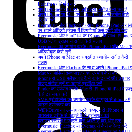
Last.fm पर निर्यात करें
अपने iPhone पर FLAC (लॉसलेस) संगीत कैसे चलाएं
अपने iPhone या Mac पर iCloud Drive से संगीत कैसे
स्ट्रीम करें
Evermusic और Flacbox के साथ iPhone, iPad और M
पर अपने ऑडियो ट्रैक्स में टिप्पणियाँ कैसे जोड़ें और देखें
Evermusic और SanDisk के iXpand के साथ iPhone 
USB फ्लैश ड्राइव से संगीत कैसे चलाएं
Evermusic का उपयोग करके iPhone, iPad और Mac प
ऑडियोबुक कैसे सुनें
अपने iPhone या Mac पर संग्रहीत स्थानीय संगीत कैसे
चलाएं
Evermusic और Flacbox के साथ अपने iPhone, iPad य
Mac पर ऑडियो इक्वलाइज़र का उपयोग कैसे करें
iPhone से USB फ्लैशकार्ड कैसे कनेक्ट करें और उस पर
मौजूद संगीत सुनें या फ़ाइलें प्रबंधित करें
Finder का उपयोग करके Mac से iPhone या iPad में फ़ाइल
कैसे ट्रांसफर करें
SMB प्रोटोकॉल का उपयोग करके कंप्यूटर से iPhone में
फ़ाइलें ट्रांसफर करें
WiFi-Drive का उपयोग करके कंप्यूटर से iPhone में
वायरलेस तरीके से फ़ाइलें कैसे ट्रांसफर करें
क्लाउड स्टोरेज में फाइलें कैसे अपलोड करें और उन्हें
Evermusic, Flacbox या Evertag से कैसे कनेक्ट करें
Evermusic, Flacbox, Evertag से Bluesound VAUL