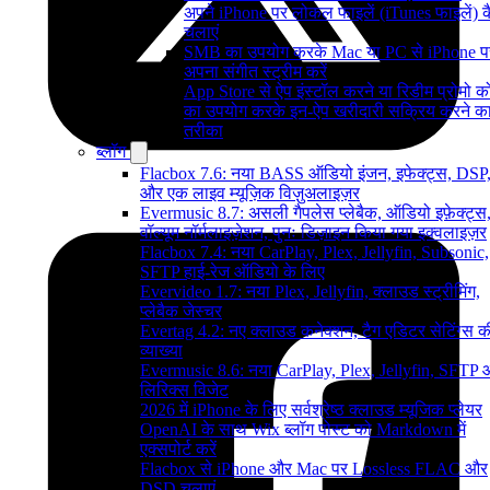
अपने iPhone पर लोकल फाइलें (iTunes फाइलें) क
चलाएं
SMB का उपयोग करके Mac या PC से iPhone प
अपना संगीत स्ट्रीम करें
App Store से ऐप इंस्टॉल करने या रिडीम प्रोमो 
का उपयोग करके इन-ऐप खरीदारी सक्रिय करने क
तरीका
ब्लॉग
Flacbox 7.6: नया BASS ऑडियो इंजन, इफेक्ट्स, DSP
और एक लाइव म्यूज़िक विज़ुअलाइज़र
Evermusic 8.7: असली गैपलेस प्लेबैक, ऑडियो इफ़ेक्ट्स
वॉल्यूम नॉर्मलाइज़ेशन, पुनः डिज़ाइन किया गया इक्वलाइज़र
Flacbox 7.4: नया CarPlay, Plex, Jellyfin, Subsonic,
SFTP हाई-रेज ऑडियो के लिए
Evervideo 1.7: नया Plex, Jellyfin, क्लाउड स्ट्रीमिंग,
प्लेबैक जेस्चर
Evertag 4.2: नए क्लाउड कनेक्शन, टैग एडिटर सेटिंग्स क
व्याख्या
Evermusic 8.6: नया CarPlay, Plex, Jellyfin, SFTP
लिरिक्स विजेट
2026 में iPhone के लिए सर्वश्रेष्ठ क्लाउड म्यूजिक प्लेयर
OpenAI के साथ Wix ब्लॉग पोस्ट को Markdown में
एक्सपोर्ट करें
Flacbox से iPhone और Mac पर Lossless FLAC और
DSD चलाएं