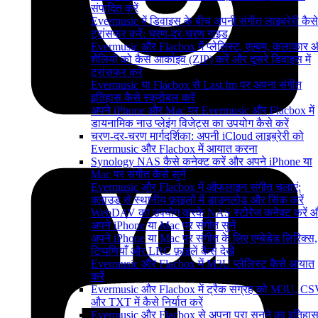
संपादित करें
Evermusic में डिवाइस के बीच अपनी संगीत लाइब्रेरी कैसे
ट्रांसफर करें: चरण-दर-चरण गाइड
Evermusic और Flacbox में प्लेलिस्ट, एल्बम, कलाकार 
शैलियों को कैसे आर्काइव (ZIP) करें और दूसरे डिवाइस में
ट्रांसफर करें
Evermusic या Flacbox से Last.fm पर अपना संगीत
इतिहास कैसे स्क्रोबल करें
अपने iPhone और Mac पर Evermusic और Flacbox में
डायनामिक नाउ प्लेइंग विजेट्स का उपयोग कैसे करें
चरण-दर-चरण मार्गदर्शिका: अपनी iCloud लाइब्रेरी को
Evermusic और Flacbox में आयात करना
Synology NAS कैसे कनेक्ट करें और अपने iPhone या
Mac पर संगीत कैसे सुनें
Evermusic और Flacbox में ऑफलाइन संगीत चलाएं:
क्लाउड से स्थानीय फ़ाइलों में डाउनलोड और सिंक करें
WebDAV का उपयोग करके NAS स्टोरेज कनेक्ट करें 
अपने iPhone या Mac पर संगीत सुनें
अपने iPhone या Mac पर संगीत के लिए एम्बेडेड लिरिक्स,
टिप्पणियाँ और LRC फ़ाइलें कैसे देखें
Evermusic और Flacbox में M3U प्लेलिस्ट कैसे आयात
करें
Evermusic और Flacbox में ट्रैक संग्रह को M3U, C
और TXT में कैसे निर्यात करें
Evermusic और Flacbox से अपना पूरा सुनने का इतिहा