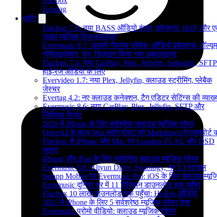
Flacbox
Evertag
ब्लॉग
Flacbox 7.6: नया BASS ऑडियो इंजन, इफेक्ट्स, DSP, और 
लाइव म्यूज़िक विज़ुअलाइज़र
Evermusic 8.7: असली गैपलेस प्लेबैक, ऑडियो इफ़ेक्ट्स, वॉल्यू
नॉर्मलाइज़ेशन, पुनः डिज़ाइन किया गया इक्वलाइज़र
Flacbox 7.4: नया CarPlay, Plex, Jellyfin, Subsonic, SFTP
हाई-रेज ऑडियो के लिए
Evervideo 1.7: नया Plex, Jellyfin, क्लाउड स्ट्रीमिंग, प्लेबैक
जेस्चर
Evertag 4.2: नए क्लाउड कनेक्शन, टैग एडिटर सेटिंग्स की व्याख्
Evermusic 8.6: नया CarPlay, Plex, Jellyfin, SFTP और
लिरिक्स विजेट
2026 में iPhone के लिए सर्वश्रेष्ठ क्लाउड म्यूजिक प्लेयर
OpenAI के साथ Wix ब्लॉग पोस्ट को Markdown में एक्सपोर्ट कर
Flacbox से iPhone और Mac पर Lossless FLAC और DSD
चलाएं
iPhone और iPad के लिए सर्वश्रेष्ठ क्लाउड म्यूजिक प्लेयर
Evermusic 6.8: Aliyun Drive, Synology, नए UI स्टाइल
Setapp Mobile पर Evermusic Pro: iOS के लिए क्लाउड म्यू
Evermusic दुनिया भर में 11 मिलियन डाउनलोड तक पहुँचा
Flacbox 10 लाख डाउनलोड तक पहुँचा: Hi-Res ऑडियो
2025 में iPhone के लिए 5 सर्वश्रेष्ठ म्यूज़िक प्लेयर ऐप्स
Evermusic प्रोमो वीडियो: क्लाउड म्यूजिक प्लेयर