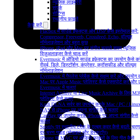
म्यूज़िक लाइब्रेरी
संपर्क
सेटिंग्स
स्थानीय फ़ाइलें
कैसे करें
Flacbox में साउंड इफेक्ट्स और DSP कैसे इस्तेमाल करें:
Compressor, Freeverb, Crossfeed, Echo, वॉल्यूम
नॉर्मलाइज़ेशन और बहुत कुछ
iPhone, iPad और Mac पर संगीत चलाते समय म्यूज़िक
विज़ुअलाइज़र कैसे चालू करें
Evermusic में ऑडियो साउंड इफ़ेक्ट्स का उपयोग कैसे करे
रीवर्ब, डिले, डिस्टॉर्शन, कंप्रेसर, क्रॉसफीड और वॉल्यूम
नॉर्मलाइज़ेशन
Evermusic में गैपलेस प्लेबैक कैसे सक्षम करें और उपयोग क
Mac पर Apple Music प्लेलिस्ट कैसे एक्सपोर्ट करें और उन्
Evermusic में चलाएं
Internet Archive या Live Music Archive के लिए M
प्लेलिस्ट कैसे बनाएं
Kodi DLNA सर्वर का उपयोग करके Mac / PC / Linux
NAS से iPhone पर अपना संगीत कैसे चलाएं
CarPlay का उपयोग करके iPhone पर अपना संगीत कैसे
चलाएं
Spotify पर स्थानीय ट्रैक के एल्बम कवर कैसे बदलें: चरण
दर-चरण गाइड (मोबाइल और डेस्कटॉप)
iPhone या MAC पर ऑडियो फ़ाइलों के लिए गीत कैसे