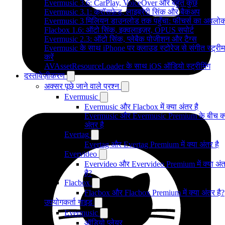
Evermusic 3.6: CarPlay, VoiceOver और बहुत कुछ
Evermusic 3.1: क्रॉसफ़ेड, लाइब्रेरी सिंक और बैकअप
Evermusic 3 मिलियन डाउनलोड तक पहुँचा: फीचर्स का अवलो
Flacbox 1.6: ऑटो सिंक, इक्वलाइज़र, OPUS सपोर्ट
Evermusic 2.3: ऑटो सिंक, प्लेबैक पोजीशन और टैग्स
Evermusic के साथ iPhone पर क्लाउड स्टोरेज से संगीत स्ट्रीम
करें
AVAssetResourceLoader के साथ iOS ऑडियो स्ट्रीमिंग
दस्तावेज़ीकरण
अक्सर पूछे जाने वाले प्रश्न
Evermusic
Evermusic और Flacbox में क्या अंतर है
Evermusic और Evermusic Premium के बीच क्
अंतर है
Evertag
Evertag और Evertag Premium में क्या अंतर है
Evervideo
Evervideo और Evervideo Premium में क्या अं
है?
Flacbox
Flacbox और Flacbox Premium में क्या अंतर है?
उपयोगकर्ता गाइड
Evermusic
ऑडियो प्लेयर