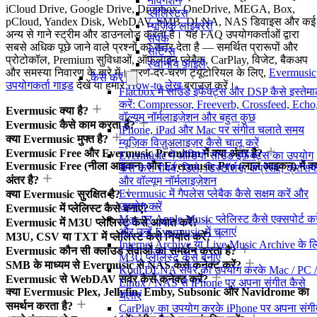
नेविगेशन
iCloud Drive, Google Drive, Dropbox, OneDrive, MEGA, Box,
प्लेलिस्ट्स
pCloud, Yandex Disk, WebDAV, SMB, DLNA, NAS डिवाइस और कई
म्यूज़िक लाइब्रेरी
अन्य से गाने स्ट्रीम और डाउनलोड करता है। यह FAQ उपयोगकर्ताओं द्वारा
संपर्क
सबसे अधिक पूछे जाने वाले प्रश्नों का उत्तर देता है — समर्थित प्रारूपों और
सेटिंग्स
प्रोटोकॉल, Premium सुविधाओं, ऑफलाइन प्लेबैक, CarPlay, विजेट, बैकअप
स्थानीय फ़ाइलें
और समस्या निवारण के बारे में। चरण-दर-चरण ट्यूटोरियल के लिए,
Evermusic
कैसे करें
उपयोगकर्ता गाइड
देखें या हमारे
How-to लेख
ब्राउज़ करें।
Flacbox में साउंड इफेक्ट्स और DSP कैसे इस्तेम
करें: Compressor, Freeverb, Crossfeed, Echo
Evermusic क्या है?
वॉल्यूम नॉर्मलाइज़ेशन और बहुत कुछ
Evermusic कैसे काम करता है?
iPhone, iPad और Mac पर संगीत चलाते समय
क्या Evermusic मुफ्त है?
म्यूज़िक विज़ुअलाइज़र कैसे चालू करें
Evermusic Free और Evermusic Premium में क्या अंतर है?
Evermusic में ऑडियो साउंड इफ़ेक्ट्स का उपयोग
Evermusic Free (नीला आइकन) और Evermusic Pro (लाल आइकन) में क्
कैसे करें: रीवर्ब, डिले, डिस्टॉर्शन, कंप्रेसर, क्रॉ
अंतर है?
और वॉल्यूम नॉर्मलाइज़ेशन
Evermusic में गैपलेस प्लेबैक कैसे सक्षम करें और
क्या Evermusic सुरक्षित है?
उपयोग करें
Evermusic में प्लेलिस्ट कैसे बनाएं?
Mac पर Apple Music प्लेलिस्ट कैसे एक्सपोर्ट करे
Evermusic में M3U प्लेलिस्ट कैसे आयात करें?
और उन्हें Evermusic में चलाएं
M3U, CSV या TXT में प्लेलिस्ट कैसे निर्यात करें?
Internet Archive या Live Music Archive के ल
Evermusic कौन सी क्लाउड सेवाओं का समर्थन करता है?
M3U प्लेलिस्ट कैसे बनाएं
SMB के माध्यम से Evermusic से NAS कैसे कनेक्ट करें?
Kodi DLNA सर्वर का उपयोग करके Mac / PC /
Evermusic से WebDAV सर्वर कैसे कनेक्ट करें?
Linux / NAS से iPhone पर अपना संगीत कैसे
क्या Evermusic Plex, Jellyfin, Emby, Subsonic और Navidrome का
चलाएं
समर्थन करता है?
CarPlay का उपयोग करके iPhone पर अपना संग