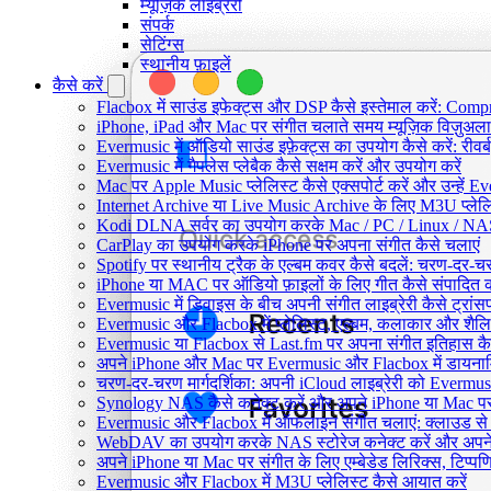
म्यूज़िक लाइब्रेरी
संपर्क
सेटिंग्स
स्थानीय फ़ाइलें
कैसे करें
Flacbox में साउंड इफेक्ट्स और DSP कैसे इस्तेमाल करें: Comp
iPhone, iPad और Mac पर संगीत चलाते समय म्यूज़िक विज़ुअलाइज
Evermusic में ऑडियो साउंड इफ़ेक्ट्स का उपयोग कैसे करें: रीवर्ब
Evermusic में गैपलेस प्लेबैक कैसे सक्षम करें और उपयोग करें
Mac पर Apple Music प्लेलिस्ट कैसे एक्सपोर्ट करें और उन्हें Ev
Internet Archive या Live Music Archive के लिए M3U प्लेलिस
Kodi DLNA सर्वर का उपयोग करके Mac / PC / Linux / NAS 
CarPlay का उपयोग करके iPhone पर अपना संगीत कैसे चलाएं
Spotify पर स्थानीय ट्रैक के एल्बम कवर कैसे बदलें: चरण-दर-
iPhone या MAC पर ऑडियो फ़ाइलों के लिए गीत कैसे संपादित क
Evermusic में डिवाइस के बीच अपनी संगीत लाइब्रेरी कैसे ट्रा
Evermusic और Flacbox में प्लेलिस्ट, एल्बम, कलाकार और शैलियों
Evermusic या Flacbox से Last.fm पर अपना संगीत इतिहास कैसे
अपने iPhone और Mac पर Evermusic और Flacbox में डायनामिक 
चरण-दर-चरण मार्गदर्शिका: अपनी iCloud लाइब्रेरी को Evermu
Synology NAS कैसे कनेक्ट करें और अपने iPhone या Mac पर स
Evermusic और Flacbox में ऑफलाइन संगीत चलाएं: क्लाउड से स्
WebDAV का उपयोग करके NAS स्टोरेज कनेक्ट करें और अपने i
अपने iPhone या Mac पर संगीत के लिए एम्बेडेड लिरिक्स, टिप्पणिय
Evermusic और Flacbox में M3U प्लेलिस्ट कैसे आयात करें