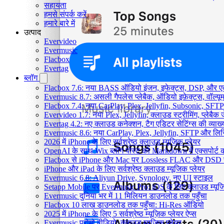
सहायता
हमसे संपर्क करें
हमारे बारे में
उत्पाद
Evervideo
Evermusic
Flacbox
Evertag
ब्लॉग
Flacbox 7.6: नया BASS ऑडियो इंजन, इफेक्ट्स, DSP, और एक 
Evermusic 8.7: असली गैपलेस प्लेबैक, ऑडियो इफ़ेक्ट्स, वॉल्यूम
Flacbox 7.4: नया CarPlay, Plex, Jellyfin, Subsonic, SFTP
Evervideo 1.7: नया Plex, Jellyfin, क्लाउड स्ट्रीमिंग, प्लेबैक 
Evertag 4.2: नए क्लाउड कनेक्शन, टैग एडिटर सेटिंग्स की व्याख्
Evermusic 8.6: नया CarPlay, Plex, Jellyfin, SFTP और लिर
2026 में iPhone के लिए सर्वश्रेष्ठ क्लाउड म्यूजिक प्लेयर
OpenAI के साथ Wix ब्लॉग पोस्ट को Markdown में एक्सपोर्ट कर
Flacbox से iPhone और Mac पर Lossless FLAC और DSD 
iPhone और iPad के लिए सर्वश्रेष्ठ क्लाउड म्यूजिक प्लेयर
Evermusic 6.8: Aliyun Drive, Synology, नए UI स्टाइल
Setapp Mobile पर Evermusic Pro: iOS के लिए क्लाउड म्यू
Evermusic दुनिया भर में 11 मिलियन डाउनलोड तक पहुँचा
Flacbox 10 लाख डाउनलोड तक पहुँचा: Hi-Res ऑडियो
2025 में iPhone के लिए 5 सर्वश्रेष्ठ म्यूज़िक प्लेयर ऐप्स
Evermusic प्रोमो वीडियो: क्लाउड म्यूजिक प्लेयर