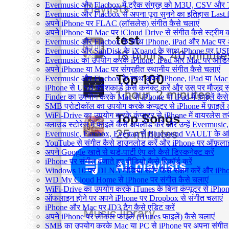
Evermusic और Flacbox में ट्रैक संग्रह को M3U, CSV और TXT 
Evermusic और Flacbox से अपना पूरा सुनने का इतिहास Last.fm
अपने iPhone पर FLAC (लॉसलेस) संगीत कैसे चलाएं
अपने iPhone या Mac पर iCloud Drive से संगीत कैसे स्ट्रीम कर
Evermusic और Flacbox के साथ iPhone, iPad और Mac पर अपने ऑड
Evermusic और SanDisk के iXpand के साथ iPhone पर USB फ्
Evermusic का उपयोग करके iPhone, iPad और Mac पर ऑडियोबु
अपने iPhone या Mac पर संग्रहीत स्थानीय संगीत कैसे चलाएं
Evermusic और Flacbox के साथ अपने iPhone, iPad या Mac प
iPhone से USB फ्लैशकार्ड कैसे कनेक्ट करें और उस पर मौजूद संगीत
Finder का उपयोग करके Mac से iPhone या iPad में फ़ाइलें कैसे 
SMB प्रोटोकॉल का उपयोग करके कंप्यूटर से iPhone में फ़ाइलें ट
WiFi-Drive का उपयोग करके कंप्यूटर से iPhone में वायरलेस तरीके
क्लाउड स्टोरेज में फाइलें कैसे अपलोड करें और उन्हें Evermusic
Evermusic, Flacbox, Evertag से Bluesound VAULT के आंतरि
YouTube से संगीत कैसे डाउनलोड करें और iPhone पर ऑफ़लाइन 
अपने Google खाते से थर्ड-पार्टी ऐप को कैसे डिस्कनेक्ट करें
iPhone पर संगीत बजाते हुए वीडियो कैसे रिकॉर्ड करें
Windows 10 पर DLNA मीडिया सर्वर कैसे सक्षम करें और iPho
WD My Cloud Home से iPhone पर संगीत कैसे चलाएं
WiFi-Drive का उपयोग करके iTunes के बिना कंप्यूटर से iPhone मे
ऑफलाइन होने पर अपने iPhone पर Dropbox से संगीत चलाएं
iPhone और Mac पर ID3 टैग कैसे एडिट करें
अपने iPhone पर लोकल फाइलें (iTunes फाइलें) कैसे चलाएं
SMB का उपयोग करके Mac या PC से iPhone पर अपना संगीत स्