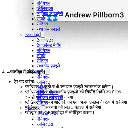
नेविगेशन
प्लेलिस्ट्स
म्यूजिक लाइब्रेरी
संपर्क
सेटिंग्स
स्थानीय फाइलें
Evertag
टैग एडिटर
टैग फ़ील्ड मैपिंग
नेविगेशन
संपर्क
सेटिंग्स
स्थानीय फ़ाइलें
Evervideo
4. «आर्काइव में जोड़ें» चुनें।
नेविगेशन
ऐप यह करेगा:
प्लेलिस्ट
प्लेलिस्ट से जुड़ी सभी क्लाउड फ़ाइलें डाउनलोड करेगा।
फाइलें
प्लेलिस्ट की सभी स्थानीय फ़ाइलों को
निर्यात
निर्देशिका में एक
मीडिया प्लेयर
स्थानीय फ़ोल्डर में कॉपी करेगा।
मीडिया लाइब्रेरी
प्लेलिस्ट के एल्बम आर्टवर्क को एक अलग फ़ाइल के रूप में सहेजेग
सेटिंग्स
प्लेलिस्ट की संरचना को M3U फ़ाइल में सहेजेगा।
Flacbox
फ़ोल्डर को ZIP आर्काइव में संपीड़ित करेगा।
ऑडियो प्लेयर
नेविगेशन
प्लेलिस्ट्स