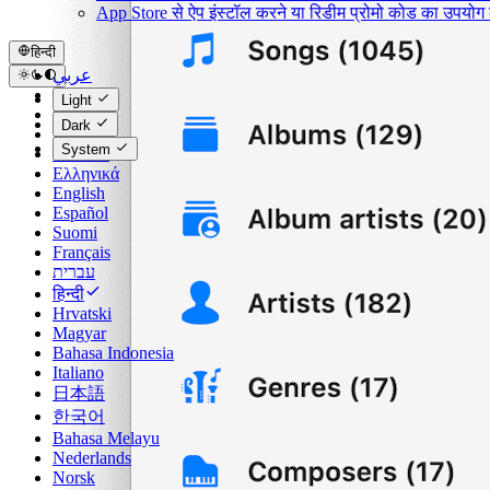
App Store से ऐप इंस्टॉल करने या रिडीम प्रोमो कोड का उपयो
हिन्दी
عربي
Català
Light
Čeština
Dark
Dansk
System
Deutsch
Ελληνικά
English
Español
Suomi
Français
עברית
हिन्दी
Hrvatski
Magyar
Bahasa Indonesia
Italiano
日本語
한국어
Bahasa Melayu
Nederlands
Norsk