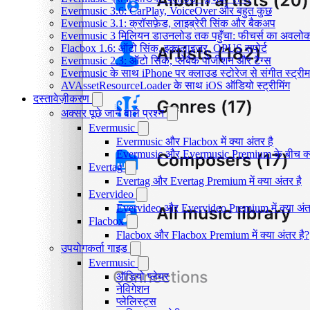
Evermusic 3.6: CarPlay, VoiceOver और बहुत कुछ
Evermusic 3.1: क्रॉसफ़ेड, लाइब्रेरी सिंक और बैकअप
Evermusic 3 मिलियन डाउनलोड तक पहुँचा: फीचर्स का अवलो
Flacbox 1.6: ऑटो सिंक, इक्वलाइज़र, OPUS सपोर्ट
Evermusic 2.3: ऑटो सिंक, प्लेबैक पोजीशन और टैग्स
Evermusic के साथ iPhone पर क्लाउड स्टोरेज से संगीत स्ट्रीम 
AVAssetResourceLoader के साथ iOS ऑडियो स्ट्रीमिंग
दस्तावेज़ीकरण
अक्सर पूछे जाने वाले प्रश्न
Evermusic
Evermusic और Flacbox में क्या अंतर है
Evermusic और Evermusic Premium के बीच क्य
Evertag
Evertag और Evertag Premium में क्या अंतर है
Evervideo
Evervideo और Evervideo Premium में क्या अंत
Flacbox
Flacbox और Flacbox Premium में क्या अंतर है?
उपयोगकर्ता गाइड
Evermusic
ऑडियो प्लेयर
नेविगेशन
प्लेलिस्ट्स