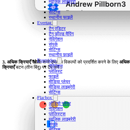
म्यूजिक लाइब्रेरी
संपर्क
सेटिंग्स
स्थानीय फाइलें
Evertag
टैग एडिटर
टैग फ़ील्ड मैपिंग
नेविगेशन
संपर्क
सेटिंग्स
स्थानीय फ़ाइलें
Evervideo
3. अधिक क्रियाएँ खोलें:
सभी उपलब्ध विकल्पों को प्रदर्शित करने के लिए
अधिक
नेविगेशन
क्रियाएँ
बटन (तीन बिंदु) पर टैप करें।
प्लेलिस्ट
फाइलें
मीडिया प्लेयर
मीडिया लाइब्रेरी
सेटिंग्स
Flacbox
ऑडियो प्लेयर
नेविगेशन
प्लेलिस्ट्स
म्यूज़िक लाइब्रेरी
संपर्क
सेटिंग्स