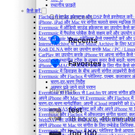
स्थानीय फ़ाइलें
कैसे करें
Flacbox में साउंड इफेक्ट्स और DSP कैसे इस्तेमाल करें
iPhone, iPad और Mac पर संगीत चलाते समय म्यूज़िक विज
Evermusic में ऑडियो साउंड इफ़ेक्ट्स का उपयोग कैसे करें:
Evermusic में गैपलेस प्लेबैक कैसे सक्षम करें और उपयोग क
Mac पर Apple Music प्लेलिस्ट कैसे एक्सपोर्ट करें और उन
Internet Archive या Live Music Archive के लिए M3U प
Kodi DLNA सर्वर का उपयोग करके Mac / PC / Linux 
CarPlay का उपयोग करके iPhone पर अपना संगीत कैसे 
Spotify पर स्थानीय ट्रैक के एल्बम कवर कैसे बदलें: 
iPhone या MAC पर ऑडियो फ़ाइलों के लिए गीत कैसे संप
Evermusic में डिवाइस के बीच अपनी संगीत लाइब्रेरी कै
Evermusic और Flacbox में प्लेलिस्ट, एल्बम, कलाकार और 
चरण-दर-चरण निर्देश
अक्सर पूछे जाने वाले प्रश्न
Evermusic या Flacbox से Last.fm पर अपना संगीत इतिह
अपने iPhone और Mac पर Evermusic और Flacbox में डाय
चरण-दर-चरण मार्गदर्शिका: अपनी iCloud लाइब्रेरी को
Synology NAS कैसे कनेक्ट करें और अपने iPhone या Ma
Evermusic और Flacbox में ऑफलाइन संगीत चलाएं: क्लाउ
WebDAV का उपयोग करके NAS स्टोरेज कनेक्ट करें और 
अपने iPhone या Mac पर संगीत के लिए एम्बेडेड लिरिक्स, ट
Evermusic और Flacbox में M3U प्लेलिस्ट कैसे आयात क