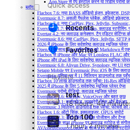
App Store से ऐप इंस्टॉल करने या रिडीम प्रोम
ब्लॉग
Flacbox 7.6: नया BASS ऑडियो इंजन, इफेक्ट्स, DSP, 
Evermusic 8.7: असली गैपलेस प्लेबैक, ऑडियो इफ़ेक्ट्स, 
Flacbox 7.4: नया CarPlay, Plex, Jellyfin, Subsonic
Evervideo 1.7: नया Plex, Jellyfin, क्लाउड स्ट्रीमिंग, प
Evertag 4.2: नए क्लाउड कनेक्शन, टैग एडिटर सेटिंग्स की
Evermusic 8.6: नया CarPlay, Plex, Jellyfin, SFTP 
2026 में iPhone के लिए सर्वश्रेष्ठ क्लाउड म्यूजिक प्लेयर
OpenAI के साथ Wix ब्लॉग पोस्ट को Markdown में एक्सप
Flacbox से iPhone और Mac पर Lossless FLAC और
iPhone और iPad के लिए सर्वश्रेष्ठ क्लाउड म्यूजिक प्लेय
Evermusic 6.8: Aliyun Drive, Synology, नए UI स्ट
Setapp Mobile पर Evermusic Pro: iOS के लिए क्लाउ
Evermusic दुनिया भर में 11 मिलियन डाउनलोड तक पहुँच
Flacbox 10 लाख डाउनलोड तक पहुँचा: Hi-Res ऑडियो
2025 में iPhone के लिए 5 सर्वश्रेष्ठ म्यूज़िक प्लेयर ऐप्स
Evermusic प्रोमो वीडियो: क्लाउड म्यूजिक प्लेयर
Evermusic 3.6: CarPlay, VoiceOver और बहुत कुछ
Evermusic 3.1: क्रॉसफ़ेड, लाइब्रेरी सिंक और बैकअप
Evermusic 3 मिलियन डाउनलोड तक पहुँचा: फीचर्स क
Flacbox 1.6: ऑटो सिंक, इक्वलाइज़र, OPUS सपोर्ट
Evermusic 2.3: ऑटो सिंक, प्लेबैक पोजीशन और टैग्स
Evermusic के साथ iPhone पर क्लाउड स्टोरेज से संगीत स
AVAssetResourceLoader के साथ iOS ऑडियो स्ट्रीमि