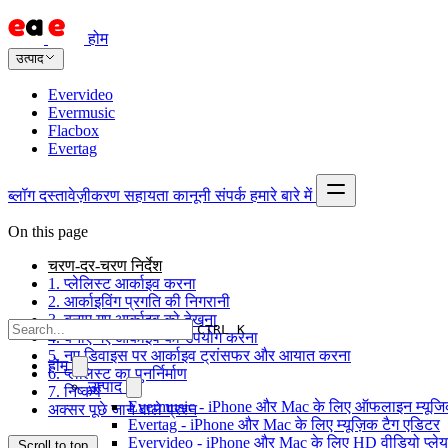
होम
उत्पाद
Evervideo
Evermusic
Flacbox
Evertag
ब्लॉग
दस्तावेज़ीकरण
सहायता
कानूनी
संपर्क
हमारे बारे में
On this page
चरण-दर-चरण निर्देश
1. प्लेलिस्ट आर्काइव करना
2. आर्काइविंग प्रगति की निगरानी
3. बनाए गए आर्काइव को देखना
CTRL K
4. बनाए गए आर्काइव का उपयोग करना
5. नए डिवाइस पर आर्काइव ट्रांसफर और आयात करना
होम
6. प्लेलिस्ट का पुनर्निर्माण
उत्पाद
7. निष्कर्ष
Evermusic - iPhone और Mac के लिए ऑफलाइन म्यूजिक
अक्सर पूछे जाने वाले प्रश्न
Evertag - iPhone और Mac के लिए म्यूज़िक टैग एडिटर
Evervideo - iPhone और Mac के लिए HD वीडियो प्ले
Scroll to top