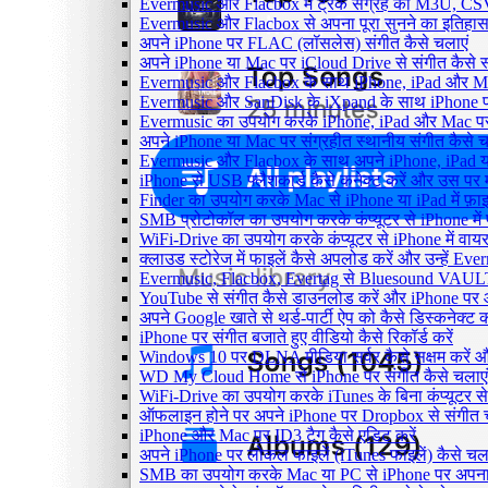
Evermusic और Flacbox में ट्रैक संग्रह को M3U, CSV औ
Evermusic और Flacbox से अपना पूरा सुनने का इतिहास L
अपने iPhone पर FLAC (लॉसलेस) संगीत कैसे चलाएं
अपने iPhone या Mac पर iCloud Drive से संगीत कैसे स्ट
Evermusic और Flacbox के साथ iPhone, iPad और Mac पर अ
Evermusic और SanDisk के iXpand के साथ iPhone पर 
Evermusic का उपयोग करके iPhone, iPad और Mac पर ऑ
अपने iPhone या Mac पर संग्रहीत स्थानीय संगीत कैसे च
Evermusic और Flacbox के साथ अपने iPhone, iPad या
iPhone से USB फ्लैशकार्ड कैसे कनेक्ट करें और उस पर मौजू
Finder का उपयोग करके Mac से iPhone या iPad में फ़ाइले
SMB प्रोटोकॉल का उपयोग करके कंप्यूटर से iPhone में फ़
WiFi-Drive का उपयोग करके कंप्यूटर से iPhone में वायरले
क्लाउड स्टोरेज में फाइलें कैसे अपलोड करें और उन्हें Ev
Evermusic, Flacbox, Evertag से Bluesound VAULT के
YouTube से संगीत कैसे डाउनलोड करें और iPhone पर ऑफ
अपने Google खाते से थर्ड-पार्टी ऐप को कैसे डिस्कनेक्ट कर
iPhone पर संगीत बजाते हुए वीडियो कैसे रिकॉर्ड करें
Windows 10 पर DLNA मीडिया सर्वर कैसे सक्षम करें औ
WD My Cloud Home से iPhone पर संगीत कैसे चलाएं
WiFi-Drive का उपयोग करके iTunes के बिना कंप्यूटर से iP
ऑफलाइन होने पर अपने iPhone पर Dropbox से संगीत 
iPhone और Mac पर ID3 टैग कैसे एडिट करें
अपने iPhone पर लोकल फाइलें (iTunes फाइलें) कैसे चला
SMB का उपयोग करके Mac या PC से iPhone पर अपना सं