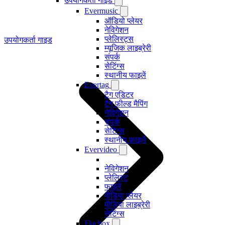
उपयोगकर्ता गाइड
Evermusic
ऑडियो प्लेयर
नेविगेशन
प्लेलिस्ट्स
उपयोगकर्ता गाइड
म्यूजिक लाइब्रेरी
संपर्क
सेटिंग्स
स्थानीय फाइलें
Evertag
टैग एडिटर
टैग फ़ील्ड मैपिंग
नेविगेशन
संपर्क
सेटिंग्स
स्थानीय फ़ाइलें
Evervideo
नेविगेशन
प्लेलिस्ट
फाइलें
मीडिया प्लेयर
मीडिया लाइब्रेरी
सेटिंग्स
Flacbox