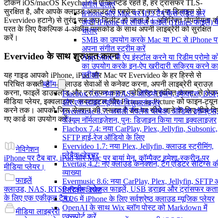
टोकन iOS/macOS Keychain में एन्क्रिप्टेड रहते हैं, हर ट्रांसफर TLS-
संगीत चलाएं
सुरक्षित है, और आपके क्लाउड अकाउंट से एक्सेस रद्द करने (या डिवाइस से
iPhone और Mac पर ID3 टैग कैसे एडिट करें
Evervideo हटाने) से तुरंत सब कुछ डिलीट हो जाता है। अतिरिक्त गोपनीयता क
अपने iPhone पर लोकल फाइलें (iTunes फाइलें) क
परत के लिए वैकल्पिक 4-अंकीय पासकोड के साथ अपनी लाइब्रेरी को सुरक्षित
चलाएं
करें।
SMB का उपयोग करके Mac या PC से iPhone प
अपना संगीत स्ट्रीम करें
Evervideo के साथ शुरुआत करना
App Store से ऐप इंस्टॉल करने या रिडीम प्रोमो 
का उपयोग करके इन-ऐप खरीदारी सक्रिय करने क
तरीका
यह गाइड आपको iPhone, iPad और Mac पर Evervideo के हर हिस्से से
ब्लॉग
परिचित कराती है — क्लाउड सेवाओं से कनेक्ट करना, अपनी लाइब्रेरी ब्राउज़
करना, फाइलें डाउनलोड और ट्रांसफर करना, प्लेलिस्ट प्रबंधित करना, से लेक
Flacbox 7.6: नया BASS ऑडियो इंजन, इफेक्ट्स, DSP
मीडिया प्लेयर, इक्वलाइज़र, सबटाइटल और Picture-in-Picture को फाइन-ट्यून
और एक लाइव म्यूज़िक विज़ुअलाइज़र
करने तक। आपको जिस सेक्शन की जरूरत है उस पर सीधे जाने के लिए नीचे दि
Evermusic 8.7: असली गैपलेस प्लेबैक, ऑडियो इफ़ेक्ट्स
गए कार्ड का उपयोग करें।
वॉल्यूम नॉर्मलाइज़ेशन, पुनः डिज़ाइन किया गया इक्वलाइज़र
Flacbox 7.4: नया CarPlay, Plex, Jellyfin, Subsonic,
SFTP हाई-रेज ऑडियो के लिए
Evervideo 1.7: नया Plex, Jellyfin, क्लाउड स्ट्रीमिंग,
नेविगेशन
प्लेबैक जेस्चर
iPhone पर टैब बार, iPad और Mac पर बायां मेनू, कॉम्पैक्ट हमेशा-स्क्रीन-पर
Evertag 4.2: नए क्लाउड कनेक्शन, टैग एडिटर सेटिंग्स क
मीडिया प्लेयर।
व्याख्या
फाइलें
Evermusic 8.6: नया CarPlay, Plex, Jellyfin, SFTP
क्लाउड, NAS, RTSP स्ट्रीम, लोकल फाइलें, USB ड्राइव और ट्रांसफर कत
लिरिक्स विजेट
के लिए एक एकीकृत टैब।
2026 में iPhone के लिए सर्वश्रेष्ठ क्लाउड म्यूजिक प्लेयर
OpenAI के साथ Wix ब्लॉग पोस्ट को Markdown में
मीडिया लाइब्रेरी
एक्सपोर्ट करें