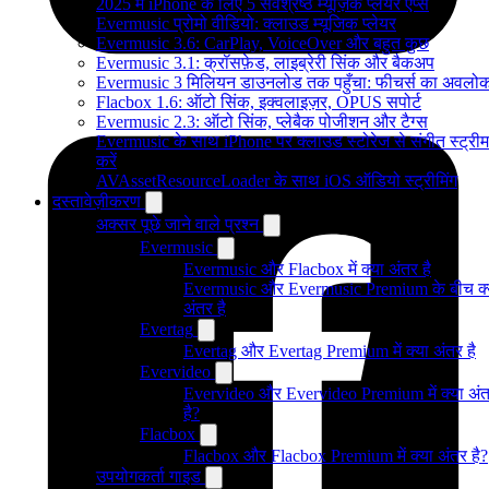
2025 में iPhone के लिए 5 सर्वश्रेष्ठ म्यूज़िक प्लेयर ऐप्स
Evermusic प्रोमो वीडियो: क्लाउड म्यूजिक प्लेयर
Evermusic 3.6: CarPlay, VoiceOver और बहुत कुछ
Evermusic 3.1: क्रॉसफ़ेड, लाइब्रेरी सिंक और बैकअप
Evermusic 3 मिलियन डाउनलोड तक पहुँचा: फीचर्स का अवलो
Flacbox 1.6: ऑटो सिंक, इक्वलाइज़र, OPUS सपोर्ट
Evermusic 2.3: ऑटो सिंक, प्लेबैक पोजीशन और टैग्स
Evermusic के साथ iPhone पर क्लाउड स्टोरेज से संगीत स्ट्रीम
करें
AVAssetResourceLoader के साथ iOS ऑडियो स्ट्रीमिंग
दस्तावेज़ीकरण
अक्सर पूछे जाने वाले प्रश्न
Evermusic
Evermusic और Flacbox में क्या अंतर है
Evermusic और Evermusic Premium के बीच क्
अंतर है
Evertag
Evertag और Evertag Premium में क्या अंतर है
Evervideo
Evervideo और Evervideo Premium में क्या अं
है?
Flacbox
Flacbox और Flacbox Premium में क्या अंतर है?
उपयोगकर्ता गाइड