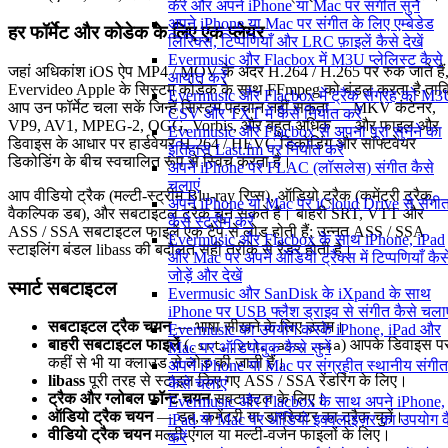
करें और अपने iPhone या Mac पर संगीत सुनें
अपने iPhone या Mac पर संगीत के लिए एम्बेडेड
हर फॉर्मेट और कोडेक के लिए एक प्लेयर
लिरिक्स, टिप्पणियाँ और LRC फ़ाइलें कैसे देखें
Evermusic और Flacbox में M3U प्लेलिस्ट कैसे
जहां अधिकांश iOS ऐप MP4 / MOV के अंदर H.264 / H.265 पर रुक जाते हैं
आयात करें
Evervideo Apple के सिस्टम कोडेक के साथ FFmpeg को बंडल करता है ताक
Evermusic और Flacbox में ट्रैक संग्रह को M3
आप उन फॉर्मेट चला सकें जिन्हें सिस्टम पहचान नहीं सकता — MKV कंटेनर,
CSV और TXT में कैसे निर्यात करें
VP9, AV1, MPEG-2, OGG, Vorbis, और बहुत अधिक — और फाइल और
Evermusic और Flacbox से अपना पूरा सुनने का
डिवाइस के आधार पर हार्डवेयर H.264 / HEVC डिकोडिंग और सॉफ्टवेयर
इतिहास Last.fm पर निर्यात करें
डिकोडिंग के बीच स्वचालित रूप से स्विच करता है।
अपने iPhone पर FLAC (लॉसलेस) संगीत कैसे
चलाएं
आप वीडियो ट्रैक (मल्टी-स्ट्रीम Blu-ray रिप्स), ऑडियो ट्रैक (कमेंटरी ट्रैक,
अपने iPhone या Mac पर iCloud Drive से संगी
वैकल्पिक डब), और सबटाइटल ट्रैक चुन सकते हैं। बाहरी SRT, VTT और
कैसे स्ट्रीम करें
ASS / SSA सबटाइटल फाइलें एक टैप से लोड होती हैं; उन्नत ASS / SSA
Evermusic और Flacbox के साथ iPhone, iPad
स्टाइलिंग बंडल libass की बदौलत सही तरीके से रेंडर होती है।
और Mac पर अपने ऑडियो ट्रैक्स में टिप्पणियाँ कैस
जोड़ें और देखें
स्मार्ट सबटाइटल
Evermusic और SanDisk के iXpand के साथ
iPhone पर USB फ्लैश ड्राइव से संगीत कैसे चलाए
सबटाइटल ट्रैक चयन
— भाषा सीखने के लिए उत्तम।
Evermusic का उपयोग करके iPhone, iPad और
बाहरी सबटाइटल फाइलें
(
,
,
,
) आपके डिवाइस प
.srt
.vtt
.ass
.ssa
Mac पर ऑडियोबुक कैसे सुनें
कहीं से भी या क्लाउड से लोड की जाती हैं।
अपने iPhone या Mac पर संग्रहीत स्थानीय संगीत
libass
पूरी तरह से स्टाइल किए गए ASS / SSA रेंडरिंग के लिए।
कैसे चलाएं
ट्रैक और ग्लोबल फ़ॉन्ट चयन
सबटाइटल के लिए।
Evermusic और Flacbox के साथ अपने iPhone,
ऑडियो ट्रैक चयन
— डब, कमेंटरी या डायरेक्टर का ट्रैक चुनें।
iPad या Mac पर ऑडियो इक्वलाइज़र का उपयोग क
वीडियो ट्रैक चयन
मल्टी-एंगल या मल्टी-वर्जन फाइलों के लिए।
करें