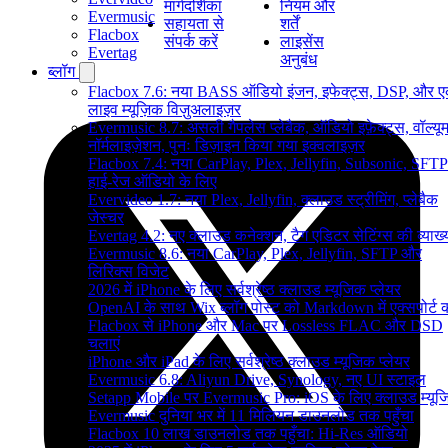
मार्गदर्शिका
नियम और
Evermusic
सहायता से
शर्तें
Flacbox
संपर्क करें
लाइसेंस
Evertag
अनुबंध
ब्लॉग
Flacbox 7.6: नया BASS ऑडियो इंजन, इफेक्ट्स, DSP, और 
लाइव म्यूज़िक विज़ुअलाइज़र
Evermusic 8.7: असली गैपलेस प्लेबैक, ऑडियो इफ़ेक्ट्स, वॉल्यू
नॉर्मलाइज़ेशन, पुनः डिज़ाइन किया गया इक्वलाइज़र
Flacbox 7.4: नया CarPlay, Plex, Jellyfin, Subsonic, SFTP
हाई-रेज ऑडियो के लिए
Evervideo 1.7: नया Plex, Jellyfin, क्लाउड स्ट्रीमिंग, प्लेबैक
जेस्चर
Evertag 4.2: नए क्लाउड कनेक्शन, टैग एडिटर सेटिंग्स की व्याख्
Evermusic 8.6: नया CarPlay, Plex, Jellyfin, SFTP और
लिरिक्स विजेट
2026 में iPhone के लिए सर्वश्रेष्ठ क्लाउड म्यूजिक प्लेयर
OpenAI के साथ Wix ब्लॉग पोस्ट को Markdown में एक्सपोर्ट कर
Flacbox से iPhone और Mac पर Lossless FLAC और DSD
चलाएं
iPhone और iPad के लिए सर्वश्रेष्ठ क्लाउड म्यूजिक प्लेयर
Evermusic 6.8: Aliyun Drive, Synology, नए UI स्टाइल
Setapp Mobile पर Evermusic Pro: iOS के लिए क्लाउड म्यू
Evermusic दुनिया भर में 11 मिलियन डाउनलोड तक पहुँचा
Flacbox 10 लाख डाउनलोड तक पहुँचा: Hi-Res ऑडियो