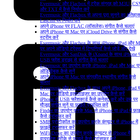
Evermusic और Flacbox में ट्रैक संग्रह को M3U, C
और TXT में कैसे निर्यात करें
Evermusic और Flacbox से अपना पूरा सुनने का इतिहा
Last.fm पर निर्यात करें
अपने iPhone पर FLAC (लॉसलेस) संगीत कैसे चलाएं
अपने iPhone या Mac पर iCloud Drive से संगीत कैसे
स्ट्रीम करें
Evermusic और Flacbox के साथ iPhone, iPad और M
पर अपने ऑडियो ट्रैक्स में टिप्पणियाँ कैसे जोड़ें और देखें
Evermusic और SanDisk के iXpand के साथ iPhone 
USB फ्लैश ड्राइव से संगीत कैसे चलाएं
Evermusic का उपयोग करके iPhone, iPad और Mac प
ऑडियोबुक कैसे सुनें
अपने iPhone या Mac पर संग्रहीत स्थानीय संगीत कैसे
चलाएं
Evermusic और Flacbox के साथ अपने iPhone, iPad य
Mac पर ऑडियो इक्वलाइज़र का उपयोग कैसे करें
iPhone से USB फ्लैशकार्ड कैसे कनेक्ट करें और उस पर
मौजूद संगीत सुनें या फ़ाइलें प्रबंधित करें
Finder का उपयोग करके Mac से iPhone या iPad में फ़ाइल
कैसे ट्रांसफर करें
SMB प्रोटोकॉल का उपयोग करके कंप्यूटर से iPhone में
फ़ाइलें ट्रांसफर करें
WiFi-Drive का उपयोग करके कंप्यूटर से iPhone में
वायरलेस तरीके से फ़ाइलें कैसे ट्रांसफर करें