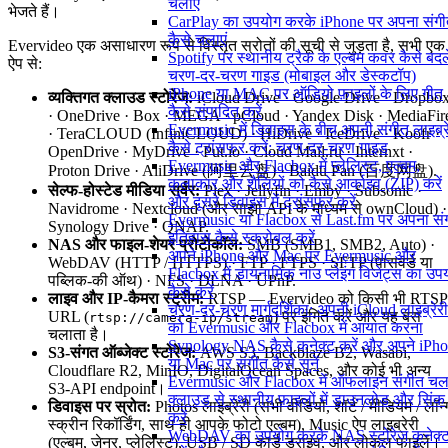
चलाएं
भेजते हैं।
CarPlay का उपयोग करके iPhone पर अपना संग
कैसे चलाएं
Evervideo एक असाधारण रूप से विस्तृत स्रोतों की सूची से जुड़ता है, सभी एक
Spotify पर स्थानीय ट्रैक के एल्बम कवर कैसे बदले
ऐप से:
चरण-दर-चरण गाइड (मोबाइल और डेस्कटॉप)
iPhone या MAC पर ऑडियो फ़ाइलों के लिए गीत
व्यक्तिगत क्लाउड स्टोरेज:
iCloud Drive · Google Drive · Dropbo
कैसे संपादित करें
· OneDrive · Box · MEGA · pCloud · Yandex Disk · MediaFir
Evermusic में डिवाइस के बीच अपनी संगीत लाइब्र
· TeraCLOUD (InfiniCLOUD) · HiDrive · IceDrive · Koofr ·
कैसे ट्रांसफर करें: चरण-दर-चरण गाइड
OpenDrive · MyDrive · Put.io · Cloud Mail.ru · Internxt ·
Evermusic और Flacbox में प्लेलिस्ट, एल्बम,
Proton Drive · AliDrive (阿里云盘) · Baidu Pan (百度网盘).
कलाकार और शैलियों को कैसे आर्काइव (ZIP) करें
सेल्फ-होस्टेड मीडिया सर्वर:
Plex · Jellyfin · Emby · Subsonic ·
और दूसरे डिवाइस में ट्रांसफर करें
Navidrome · Nextcloud (और साझा API के माध्यम से ownCloud) ·
Evermusic या Flacbox से Last.fm पर अपना सं
Synology Drive · QNAP.
इतिहास कैसे स्क्रोबल करें
NAS और फाइल-शेयर प्रोटोकॉल:
SMB (SMB1, SMB2, Auto) ·
अपने iPhone और Mac पर Evermusic और
WebDAV (HTTP / HTTPS) · FTP · FTPS · SFTP (पासवर्ड या
Flacbox में डायनामिक नाउ प्लेइंग विजेट्स का उप
पब्लिक-की ऑथ) · NFS · DLNA · UPnP.
कैसे करें
लाइव और IP-कैमरा स्ट्रीम:
RTSP — Evervideo को किसी भी RTSP
चरण-दर-चरण मार्गदर्शिका: अपनी iCloud लाइब्रेरी
URL (
) पर इंगित करें और यह बस
rtsp://camera-ip/stream
को Evermusic और Flacbox में आयात करना
चलाता है।
Synology NAS कैसे कनेक्ट करें और अपने iPh
S3-संगत ऑब्जेक्ट स्टोरेज:
AWS S3, Backblaze B2, Wasabi,
या Mac पर संगीत कैसे सुनें
Cloudflare R2, MinIO, DigitalOcean Spaces, और कोई भी अन्य
Evermusic और Flacbox में ऑफलाइन संगीत चला
S3-API endpoint।
क्लाउड से स्थानीय फ़ाइलों में डाउनलोड और सिंक
डिवाइस पर स्रोत:
Photos लाइब्रेरी (सभी वीडियो, शॉर्ट / मीडियम / लॉन्
करें
स्क्रीन रिकॉर्डिंग, साथ ही आपके फोटो एल्बम), Music ऐप लाइब्रेरी
WebDAV का उपयोग करके NAS स्टोरेज कनेक्
(एल्बम, जेनर, प्लेलिस्ट), USB / SD कार्ड ड्राइव, और लोकल फाइलें।