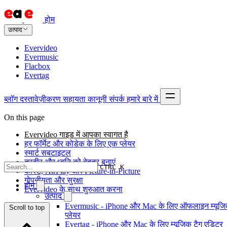
होम
उत्पाद
Evervideo
Evermusic
Flacbox
Evertag
ब्लॉग
दस्तावेज़ीकरण
सहायता
कानूनी
संपर्क
हमारे बारे में
On this page
Evervideo गाइड में आपका स्वागत है
हर फॉर्मेट और कोडेक के लिए एक प्लेयर
स्मार्ट सबटाइटल
तस्वीर और ध्वनि को बेहतर बनाएं
CTRL K
कास्ट, AirPlay और Picture-in-Picture
गोपनीयता और सुरक्षा
होम
Evervideo के साथ शुरुआत करना
उत्पाद
Evermusic - iPhone और Mac के लिए ऑफलाइन म्यूज
Scroll to top
प्लेयर
Evertag - iPhone और Mac के लिए म्यूज़िक टैग एडिटर