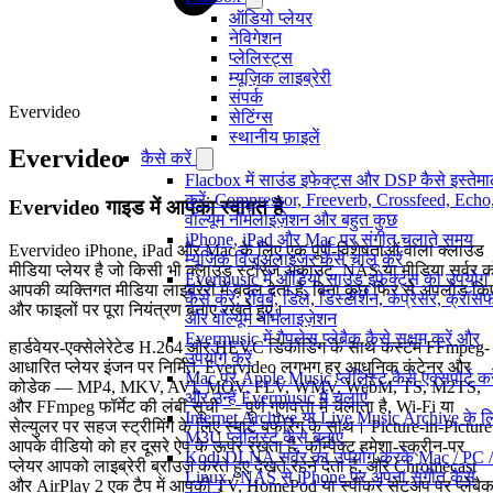
ऑडियो प्लेयर
नेविगेशन
प्लेलिस्ट्स
म्यूज़िक लाइब्रेरी
संपर्क
Evervideo
सेटिंग्स
स्थानीय फ़ाइलें
Evervideo
कैसे करें
Flacbox में साउंड इफेक्ट्स और DSP कैसे इस्तेम
करें: Compressor, Freeverb, Crossfeed, Echo
Evervideo गाइड में आपका स्वागत है
वॉल्यूम नॉर्मलाइज़ेशन और बहुत कुछ
iPhone, iPad और Mac पर संगीत चलाते समय
Evervideo iPhone, iPad और Mac के लिए एक पूर्ण-विशेषताओं वाला क्लाउड
म्यूज़िक विज़ुअलाइज़र कैसे चालू करें
मीडिया प्लेयर है जो किसी भी क्लाउड स्टोरेज अकाउंट, NAS या मीडिया सर्वर क
Evermusic में ऑडियो साउंड इफ़ेक्ट्स का उपयोग
आपकी व्यक्तिगत मीडिया लाइब्रेरी में बदल देता है, बिना कुछ फिर से अपलोड कि
कैसे करें: रीवर्ब, डिले, डिस्टॉर्शन, कंप्रेसर, क्रॉ
और फाइलों पर पूरा नियंत्रण बनाए रखते हुए।
और वॉल्यूम नॉर्मलाइज़ेशन
Evermusic में गैपलेस प्लेबैक कैसे सक्षम करें और
हार्डवेयर-एक्सेलेरेटेड H.264 और HEVC डिकोडिंग के साथ कस्टम FFmpeg-
उपयोग करें
आधारित प्लेयर इंजन पर निर्मित, Evervideo लगभग हर आधुनिक कंटेनर और
Mac पर Apple Music प्लेलिस्ट कैसे एक्सपोर्ट करे
कोडेक — MP4, MKV, AVI, MOV, FLV, WMV, WebM, TS, M2TS,
और उन्हें Evermusic में चलाएं
और FFmpeg फॉर्मेट की लंबी सूची — पूर्ण गुणवत्ता में चलाता है, Wi-Fi या
Internet Archive या Live Music Archive के ल
सेल्युलर पर सहज स्ट्रीमिंग के लिए स्मार्ट बफरिंग के साथ। Picture-in-Picture
M3U प्लेलिस्ट कैसे बनाएं
आपके वीडियो को हर दूसरे ऐप के ऊपर रखता है, कॉम्पैक्ट हमेशा-स्क्रीन-पर
Kodi DLNA सर्वर का उपयोग करके Mac / PC /
प्लेयर आपको लाइब्रेरी ब्राउज़ करते हुए देखते रहने देता है, और Chromecast
Linux / NAS से iPhone पर अपना संगीत कैसे
और AirPlay 2 एक टैप में आपकी TV, HomePod या स्पीकर सेटअप पर प्लेबै