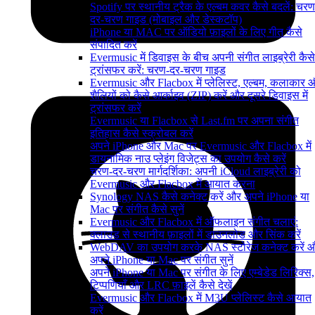
Spotify पर स्थानीय ट्रैक के एल्बम कवर कैसे बदलें: चरण
दर-चरण गाइड (मोबाइल और डेस्कटॉप)
iPhone या MAC पर ऑडियो फ़ाइलों के लिए गीत कैसे
संपादित करें
Evermusic में डिवाइस के बीच अपनी संगीत लाइब्रेरी कैसे
ट्रांसफर करें: चरण-दर-चरण गाइड
Evermusic और Flacbox में प्लेलिस्ट, एल्बम, कलाकार 
शैलियों को कैसे आर्काइव (ZIP) करें और दूसरे डिवाइस में
ट्रांसफर करें
Evermusic या Flacbox से Last.fm पर अपना संगीत
इतिहास कैसे स्क्रोबल करें
अपने iPhone और Mac पर Evermusic और Flacbox में
डायनामिक नाउ प्लेइंग विजेट्स का उपयोग कैसे करें
चरण-दर-चरण मार्गदर्शिका: अपनी iCloud लाइब्रेरी को
Evermusic और Flacbox में आयात करना
Synology NAS कैसे कनेक्ट करें और अपने iPhone या
Mac पर संगीत कैसे सुनें
Evermusic और Flacbox में ऑफलाइन संगीत चलाएं:
क्लाउड से स्थानीय फ़ाइलों में डाउनलोड और सिंक करें
WebDAV का उपयोग करके NAS स्टोरेज कनेक्ट करें 
अपने iPhone या Mac पर संगीत सुनें
अपने iPhone या Mac पर संगीत के लिए एम्बेडेड लिरिक्स,
टिप्पणियाँ और LRC फ़ाइलें कैसे देखें
Evermusic और Flacbox में M3U प्लेलिस्ट कैसे आयात
करें