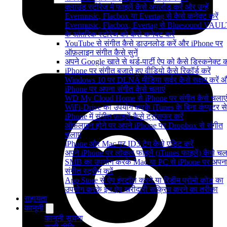
क्लाउड स्टोरेज में फाइलें कैसे अपलोड करें और उन्हें
Evermusic, Flacbox या Evertag से कैसे कनेक्ट करें
Evermusic, Flacbox, Evertag से Bluesound VAUL
के आंतरिक स्टोरेज को कैसे कनेक्ट करें
YouTube से संगीत कैसे डाउनलोड करें और iPhone पर
ऑफ़लाइन संगीत कैसे सुनें
अपने Google खाते से थर्ड-पार्टी ऐप को कैसे डिस्कनेक्ट कर
iPhone पर संगीत बजाते हुए वीडियो कैसे रिकॉर्ड करें
Windows 10 पर DLNA मीडिया सर्वर कैसे सक्षम करें 
iPhone पर अपना संगीत कैसे चलाएं
WD My Cloud Home से iPhone पर संगीत कैसे चलाएं
WiFi-Drive का उपयोग करके iTunes के बिना कंप्यूटर से
iPhone में संगीत फ़ाइलें कैसे ट्रांसफर करें
ऑफलाइन होने पर अपने iPhone पर Dropbox से संगीत
चलाएं
iPhone और Mac पर ID3 टैग कैसे एडिट करें
अपने iPhone पर लोकल फाइलें (iTunes फाइलें) कैसे चला
SMB का उपयोग करके Mac या PC से iPhone पर अपन
संगीत स्ट्रीम करें
App Store से ऐप इंस्टॉल करने या रिडीम प्रोमो कोड का
उपयोग करके इन-ऐप खरीदारी सक्रिय करने का तरीका
सहायता
कानूनी
कानूनी सूचना