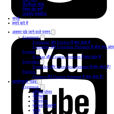
कुकी नीति
गोपनीयता नीति
नियम और शर्तें
लाइसेंस समझौता
संपर्क
हमारे बारे में
अक्सर पूछे जाने वाले प्रश्न
Evermusic
Evermusic और Flacbox में क्या अंतर है
Evermusic और Evermusic Premium के बीच क्या अंतर
Evertag
Evertag और Evertag Premium में क्या अंतर है
Evervideo
Evervideo और Evervideo Premium में क्या अंतर है?
Flacbox
Flacbox और Flacbox Premium में क्या अंतर है?
उपयोगकर्ता गाइड
Evermusic
ऑडियो प्लेयर
नेविगेशन
प्लेलिस्ट्स
म्यूजिक लाइब्रेरी
संपर्क