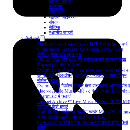
ऑडियो प्लेयर
नेविगेशन
प्लेलिस्ट्स
म्यूज़िक लाइब्रेरी
संपर्क
सेटिंग्स
स्थानीय फ़ाइलें
कैसे करें
Flacbox में साउंड इफेक्ट्स और DSP कैसे इस्तेमाल करें:
Compressor, Freeverb, Crossfeed, Echo, वॉल्यूम
नॉर्मलाइज़ेशन और बहुत कुछ
iPhone, iPad और Mac पर संगीत चलाते समय म्यूज़िक
विज़ुअलाइज़र कैसे चालू करें
Evermusic में ऑडियो साउंड इफ़ेक्ट्स का उपयोग कैसे करे
रीवर्ब, डिले, डिस्टॉर्शन, कंप्रेसर, क्रॉसफीड और वॉल्यूम
नॉर्मलाइज़ेशन
Evermusic में गैपलेस प्लेबैक कैसे सक्षम करें और उपयोग क
Mac पर Apple Music प्लेलिस्ट कैसे एक्सपोर्ट करें और उन्
Evermusic में चलाएं
Internet Archive या Live Music Archive के लिए M
प्लेलिस्ट कैसे बनाएं
Kodi DLNA सर्वर का उपयोग करके Mac / PC / Linux
NAS से iPhone पर अपना संगीत कैसे चलाएं
CarPlay का उपयोग करके iPhone पर अपना संगीत कैसे
चलाएं