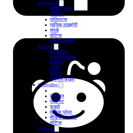
Evermusic
ऑडियो प्लेयर
नेविगेशन
प्लेलिस्ट्स
म्यूजिक लाइब्रेरी
संपर्क
सेटिंग्स
स्थानीय फाइलें
Evertag
टैग एडिटर
टैग फ़ील्ड मैपिंग
नेविगेशन
संपर्क
सेटिंग्स
स्थानीय फ़ाइलें
Evervideo
नेविगेशन
प्लेलिस्ट
फाइलें
मीडिया प्लेयर
मीडिया लाइब्रेरी
सेटिंग्स
Flacbox