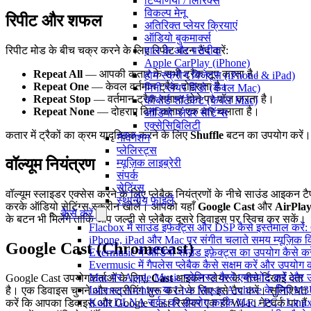
टिप्पणियाँ / लिरिक्स
विकल्प मेनू
रिपीट और शफल
अतिरिक्त प्लेयर क्रियाएं
ऑडियो बुकमार्क्स
हाल के और पसंदीदा
रिपीट मोड के बीच चक्र करने के लिए रिपीट बटन टैप करें:
Apple CarPlay (iPhone)
Repeat All
— आपकी कतार के सभी ट्रैक लूप करता है।
होम स्क्रीन विजेट्स (iPhone & iPad)
Repeat One
— केवल वर्तमान ट्रैक दोहराता है।
मिनी प्लेयर विंडो (केवल Mac)
Repeat Stop
— वर्तमान ट्रैक समाप्त होने पर पॉज़ करता है।
कीबोर्ड शॉर्टकट (केवल Mac)
Repeat None
— दोहराए बिना कतार एक बार चलाता है।
ऑडियो प्लेयर सेटिंग्स
एक्सेसिबिलिटी
कतार में ट्रैकों का क्रम यादृच्छिक करने के लिए
Shuffle
बटन का उपयोग करें।
नेविगेशन
प्लेलिस्ट्स
वॉल्यूम नियंत्रण
म्यूज़िक लाइब्रेरी
संपर्क
सेटिंग्स
वॉल्यूम स्लाइडर एक्सेस करने के लिए प्लेबैक नियंत्रणों के नीचे साउंड आइकन टै
स्थानीय फ़ाइलें
करके ऑडियो सेटिंग्स स्क्रीन खोलें। आपको यहाँ
Google Cast
और
AirPla
कैसे करें
के बटन भी मिलेंगे ताकि आप जल्दी से प्लेबैक दूसरे डिवाइस पर स्विच कर सकें।
Flacbox में साउंड इफेक्ट्स और DSP कैसे इस्तेमाल करें
iPhone, iPad और Mac पर संगीत चलाते समय म्यूज़िक विज
Google Cast (Chromecast)
Evermusic में ऑडियो साउंड इफ़ेक्ट्स का उपयोग कैसे करें:
Evermusic में गैपलेस प्लेबैक कैसे सक्षम करें और उपयोग क
Mac पर Apple Music प्लेलिस्ट कैसे एक्सपोर्ट करें और उन
Google Cast उपयोगकर्ताओं के लिए,
Cast
आइकन प्लेयर के नीचे दिखाई देता
Internet Archive या Live Music Archive के लिए M3U प
है। एक डिवाइस चुनने और स्ट्रीमिंग शुरू करने के लिए इसे टैप करें। सुनिश्चित
Kodi DLNA सर्वर का उपयोग करके Mac / PC / Linux 
करें कि आपका डिवाइस और Google Cast रिसीवर एक ही Wi-Fi नेटवर्क पर हैं