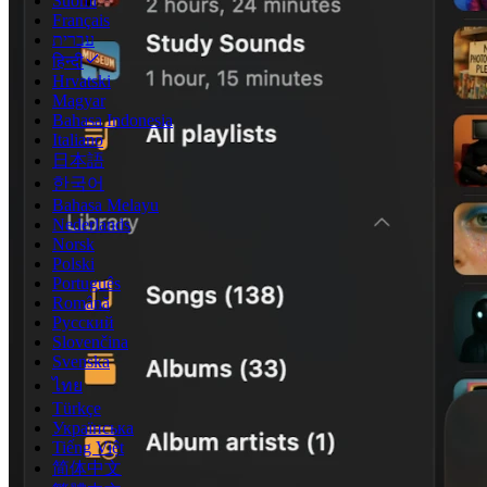
Suomi
Français
עברית
हिन्दी
Hrvatski
Magyar
Bahasa Indonesia
Italiano
日本語
한국어
Bahasa Melayu
Nederlands
Norsk
Polski
Português
Română
Русский
Slovenčina
Svenska
ไทย
Türkçe
Українська
Tiếng Việt
简体中文