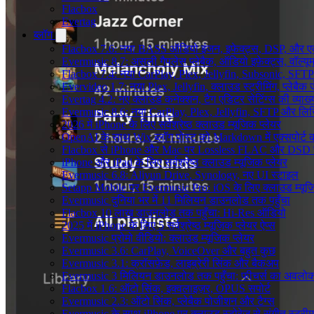
Flacbox
Evertag
ब्लॉग
Flacbox 7.6: नया BASS ऑडियो इंजन, इफेक्ट्स, DSP, और एक 
Evermusic 8.7: असली गैपलेस प्लेबैक, ऑडियो इफ़ेक्ट्स, वॉल्यूम
Flacbox 7.4: नया CarPlay, Plex, Jellyfin, Subsonic, SFTP
Evervideo 1.7: नया Plex, Jellyfin, क्लाउड स्ट्रीमिंग, प्लेबैक 
Evertag 4.2: नए क्लाउड कनेक्शन, टैग एडिटर सेटिंग्स की व्याख्
Evermusic 8.6: नया CarPlay, Plex, Jellyfin, SFTP और लिर
2026 में iPhone के लिए सर्वश्रेष्ठ क्लाउड म्यूजिक प्लेयर
OpenAI के साथ Wix ब्लॉग पोस्ट को Markdown में एक्सपोर्ट कर
Flacbox से iPhone और Mac पर Lossless FLAC और DSD 
iPhone और iPad के लिए सर्वश्रेष्ठ क्लाउड म्यूजिक प्लेयर
Evermusic 6.8: Aliyun Drive, Synology, नए UI स्टाइल
Setapp Mobile पर Evermusic Pro: iOS के लिए क्लाउड म्यू
Evermusic दुनिया भर में 11 मिलियन डाउनलोड तक पहुँचा
Flacbox 10 लाख डाउनलोड तक पहुँचा: Hi-Res ऑडियो
2025 में iPhone के लिए 5 सर्वश्रेष्ठ म्यूज़िक प्लेयर ऐप्स
Evermusic प्रोमो वीडियो: क्लाउड म्यूजिक प्लेयर
Evermusic 3.6: CarPlay, VoiceOver और बहुत कुछ
Evermusic 3.1: क्रॉसफ़ेड, लाइब्रेरी सिंक और बैकअप
Evermusic 3 मिलियन डाउनलोड तक पहुँचा: फीचर्स का अवलो
Flacbox 1.6: ऑटो सिंक, इक्वलाइज़र, OPUS सपोर्ट
Evermusic 2.3: ऑटो सिंक, प्लेबैक पोजीशन और टैग्स
Evermusic के साथ iPhone पर क्लाउड स्टोरेज से संगीत स्ट्रीम 