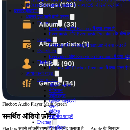
AVAssetResourceLoader के साथ iOS ऑडियो स्ट्रीमिंग
दस्तावेज़ीकरण
अक्सर पूछे जाने वाले प्रश्न
Evermusic
Evermusic और Flacbox में क्या अंतर है
Evermusic और Evermusic Premium के बीच क्य
Evertag
Evertag और Evertag Premium में क्या अंतर है
Evervideo
Evervideo और Evervideo Premium में क्या अंत
Flacbox
Flacbox और Flacbox Premium में क्या अंतर है?
उपयोगकर्ता गाइड
Evermusic
ऑडियो प्लेयर
नेविगेशन
प्लेलिस्ट्स
म्यूजिक लाइब्रेरी
Flacbox Audio Player Main Screen
संपर्क
सेटिंग्स
समर्थित ऑडियो फ़ॉर्मेट
स्थानीय फाइलें
Evertag
टैग एडिटर
Flacbox सबसे लोकप्रिय ऑडियो फ़ॉर्मेट चलाता है — Apple के सिस्टम