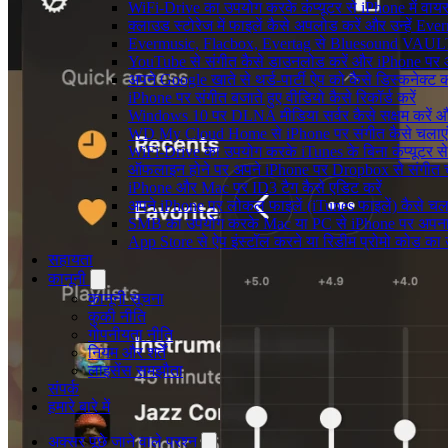
WiFi-Drive का उपयोग करके कंप्यूटर से iPhone में वायरले
क्लाउड स्टोरेज में फाइलें कैसे अपलोड करें और उन्हें Ev
Evermusic, Flacbox, Evertag से Bluesound VAULT के
YouTube से संगीत कैसे डाउनलोड करें और iPhone पर ऑफ
अपने Google खाते से थर्ड-पार्टी ऐप को कैसे डिस्कनेक्ट कर
iPhone पर संगीत बजाते हुए वीडियो कैसे रिकॉर्ड करें
Windows 10 पर DLNA मीडिया सर्वर कैसे सक्षम करें औ
WD My Cloud Home से iPhone पर संगीत कैसे चलाएं
WiFi-Drive का उपयोग करके iTunes के बिना कंप्यूटर से iP
ऑफलाइन होने पर अपने iPhone पर Dropbox से संगीत 
iPhone और Mac पर ID3 टैग कैसे एडिट करें
अपने iPhone पर लोकल फाइलें (iTunes फाइलें) कैसे चला
SMB का उपयोग करके Mac या PC से iPhone पर अपना सं
App Store से ऐप इंस्टॉल करने या रिडीम प्रोमो कोड क
सहायता
कानूनी
कानूनी सूचना
कुकी नीति
गोपनीयता नीति
नियम और शर्तें
लाइसेंस समझौता
संपर्क
हमारे बारे में
अक्सर पूछे जाने वाले प्रश्न