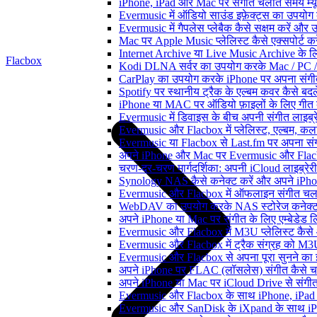
iPhone, iPad और Mac पर संगीत चलाते समय म्यूज़
Evermusic में ऑडियो साउंड इफ़ेक्ट्स का उपयोग कैस
Evermusic में गैपलेस प्लेबैक कैसे सक्षम करें और 
Mac पर Apple Music प्लेलिस्ट कैसे एक्सपोर्ट करें
Internet Archive या Live Music Archive के लि
Flacbox
Kodi DLNA सर्वर का उपयोग करके Mac / PC / 
CarPlay का उपयोग करके iPhone पर अपना संगीत
Spotify पर स्थानीय ट्रैक के एल्बम कवर कैसे ब
iPhone या MAC पर ऑडियो फ़ाइलों के लिए गीत कै
Evermusic में डिवाइस के बीच अपनी संगीत लाइब्र
Evermusic और Flacbox में प्लेलिस्ट, एल्बम, कला
Evermusic या Flacbox से Last.fm पर अपना संगी
अपने iPhone और Mac पर Evermusic और Flacbox म
चरण-दर-चरण मार्गदर्शिका: अपनी iCloud लाइब्र
Synology NAS कैसे कनेक्ट करें और अपने iPhone
Evermusic और Flacbox में ऑफलाइन संगीत चलाएं:
WebDAV का उपयोग करके NAS स्टोरेज कनेक्ट कर
अपने iPhone या Mac पर संगीत के लिए एम्बेडेड लिर
Evermusic और Flacbox में M3U प्लेलिस्ट कैसे
Evermusic और Flacbox में ट्रैक संग्रह को M3U
Evermusic और Flacbox से अपना पूरा सुनने का इत
अपने iPhone पर FLAC (लॉसलेस) संगीत कैसे च
अपने iPhone या Mac पर iCloud Drive से संगीत क
Evermusic और Flacbox के साथ iPhone, iPad और M
Evermusic और SanDisk के iXpand के साथ iPho