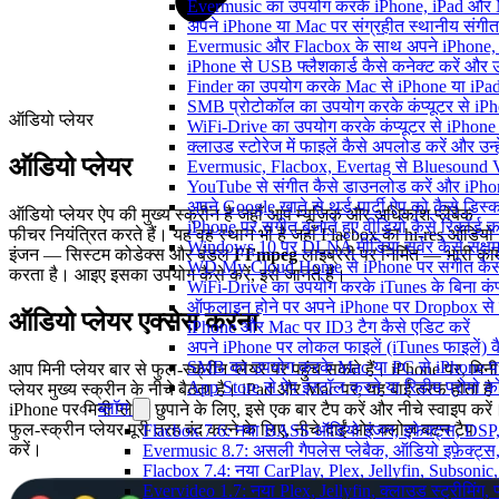
Evermusic का उपयोग करके iPhone, iPad और Ma
अपने iPhone या Mac पर संग्रहीत स्थानीय संगीत
Evermusic और Flacbox के साथ अपने iPhone, i
iPhone से USB फ्लैशकार्ड कैसे कनेक्ट करें और उस 
Finder का उपयोग करके Mac से iPhone या iPad में
SMB प्रोटोकॉल का उपयोग करके कंप्यूटर से iPhone
ऑडियो प्लेयर
WiFi-Drive का उपयोग करके कंप्यूटर से iPhone में
क्लाउड स्टोरेज में फाइलें कैसे अपलोड करें और उन
ऑडियो प्लेयर
Evermusic, Flacbox, Evertag से Bluesound V
YouTube से संगीत कैसे डाउनलोड करें और iPhon
अपने Google खाते से थर्ड-पार्टी ऐप को कैसे डिस्कन
ऑडियो प्लेयर ऐप की मुख्य स्क्रीन है जहाँ आप म्यूज़िक और अधिकांश प्लेबैक
iPhone पर संगीत बजाते हुए वीडियो कैसे रिकॉर्ड कर
फीचर नियंत्रित करते हैं। यह वह स्थान भी है जहाँ Flacbox का hi-res ऑडियो
Windows 10 पर DLNA मीडिया सर्वर कैसे सक्षम 
इंजन — सिस्टम कोडेक्स और बंडल
FFmpeg
लाइब्रेरी पर निर्मित — भारी का
WD My Cloud Home से iPhone पर संगीत कैसे
करता है। आइए इसका उपयोग कैसे करें, इसे जानते हैं।
WiFi-Drive का उपयोग करके iTunes के बिना कंप्यूट
ऑफलाइन होने पर अपने iPhone पर Dropbox से 
ऑडियो प्लेयर एक्सेस करना
iPhone और Mac पर ID3 टैग कैसे एडिट करें
अपने iPhone पर लोकल फाइलें (iTunes फाइलें) क
SMB का उपयोग करके Mac या PC से iPhone पर अ
आप मिनी प्लेयर बार से फुल-स्क्रीन प्लेयर पर पहुंच सकते हैं। iPhone पर, मिनी
App Store से ऐप इंस्टॉल करने या रिडीम प्रोम
प्लेयर मुख्य स्क्रीन के नीचे बैठता है। iPad और Mac पर, यह बाईं तरफ होता है
ब्लॉग
iPhone पर मिनी प्लेयर छुपाने के लिए, इसे एक बार टैप करें और नीचे स्वाइप करें
फुल-स्क्रीन प्लेयर पूरी तरह बंद करने के लिए, नीचे-दाईं ओर क्लोज़ बटन टैप
Flacbox 7.6: नया BASS ऑडियो इंजन, इफेक्ट्स, DSP, 
करें।
Evermusic 8.7: असली गैपलेस प्लेबैक, ऑडियो इफ़ेक्ट्स, 
Flacbox 7.4: नया CarPlay, Plex, Jellyfin, Subsonic
Evervideo 1.7: नया Plex, Jellyfin, क्लाउड स्ट्रीमिंग, प