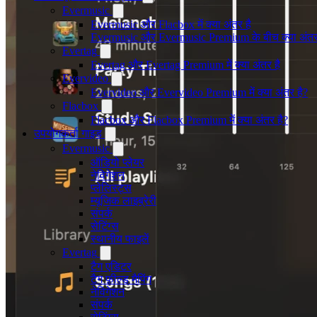
Evermusic
Evermusic और Flacbox में क्या अंतर है
Evermusic और Evermusic Premium के बीच क्या अंतर
Evertag
Evertag और Evertag Premium में क्या अंतर है
Evervideo
Evervideo और Evervideo Premium में क्या अंतर है?
Flacbox
Flacbox और Flacbox Premium में क्या अंतर है?
उपयोगकर्ता गाइड
Evermusic
ऑडियो प्लेयर
नेविगेशन
प्लेलिस्ट्स
म्यूजिक लाइब्रेरी
संपर्क
सेटिंग्स
स्थानीय फाइलें
Evertag
टैग एडिटर
टैग फ़ील्ड मैपिंग
नेविगेशन
संपर्क