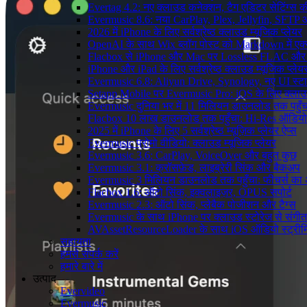
Evertag 4.2: नए क्लाउड कनेक्शन, टैग एडिटर सेटिंग्स की
Evermusic 8.6: नया CarPlay, Plex, Jellyfin, SFTP 
2026 में iPhone के लिए सर्वश्रेष्ठ क्लाउड म्यूजिक प्लेयर
OpenAI के साथ Wix ब्लॉग पोस्ट को Markdown में एक्सप
Flacbox से iPhone और Mac पर Lossless FLAC और
iPhone और iPad के लिए सर्वश्रेष्ठ क्लाउड म्यूजिक प्लेय
Evermusic 6.8: Aliyun Drive, Synology, नए UI स्ट
Setapp Mobile पर Evermusic Pro: iOS के लिए क्लाउ
Evermusic दुनिया भर में 11 मिलियन डाउनलोड तक पहुँच
Flacbox 10 लाख डाउनलोड तक पहुँचा: Hi-Res ऑडियो
2025 में iPhone के लिए 5 सर्वश्रेष्ठ म्यूज़िक प्लेयर ऐप्स
Evermusic प्रोमो वीडियो: क्लाउड म्यूजिक प्लेयर
Evermusic 3.6: CarPlay, VoiceOver और बहुत कुछ
Evermusic 3.1: क्रॉसफ़ेड, लाइब्रेरी सिंक और बैकअप
Evermusic 3 मिलियन डाउनलोड तक पहुँचा: फीचर्स क
Flacbox 1.6: ऑटो सिंक, इक्वलाइज़र, OPUS सपोर्ट
Evermusic 2.3: ऑटो सिंक, प्लेबैक पोजीशन और टैग्स
Evermusic के साथ iPhone पर क्लाउड स्टोरेज से संगीत स
AVAssetResourceLoader के साथ iOS ऑडियो स्ट्रीमि
सहायता
हमसे संपर्क करें
हमारे बारे में
उत्पाद
Evervideo
Evermusic