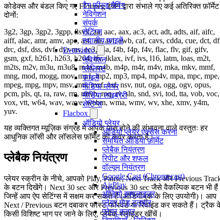
टैग फ़ील्ड मैपिंग
कोडेक्स और बंडल किए गए FFmpeg इंजन द्वारा संभाले गए कई अतिरिक्त फ़ॉर्मेट
नेविगेशन
दोनों:
संपर्क
सेटिंग्स
3g2, 3gp, 3gp2, 3gpp, 8svx, aa, aac, aax, ac3, act, adt, adts, aif, aifc,
स्थानीय फ़ाइलें
aiff, alac, amr, amv, ape, asf, au, avi, awb, caf, cavs, cdda, cue, dct, df
drc, dsf, dss, dvf, dvr-ms, ec3, f4a, f4b, f4p, f4v, flac, flv, gif, gifv,
Evervideo
gsm, gxf, h261, h263, h264, ifv, iklax, ivf, ivs, l16, latm, loas, m2t,
नेविगेशन
m2ts, m2v, m3u, m3u8, m4a, m4b, m4p, m4r, m4v, mka, mkv, mmf,
प्लेलिस्ट
mng, mod, mogg, mov, mp1, mp2, mp3, mp4, mp4v, mpa, mpc, mpe,
फाइलें
mpeg, mpg, mpv, msv, mts, mxf, nsf, nsv, nut, oga, ogg, ogv, opus,
मीडिया प्लेयर
pcm, pls, qt, ra, raw, rm, rmvb, roq, rv, sln, snd, svi, tod, tta, vob, voc,
मीडिया लाइब्रेरी
vox, vtt, w64, wav, wave, webm, wma, wmv, wv, xhe, xmv, y4m,
सेटिंग्स
yuv.
Flacbox
ऑडियो प्लेयर
यह व्यक्तिगत म्यूज़िक संग्रह में आपके पास होने की संभावना वाले वस्तुतः हर
ऑडियो प्लेयर एक्सेस करना
आधुनिक लॉसी और लॉसलेस फ़ॉर्मेट को कवर करता है।
समर्थित ऑडियो फ़ॉर्मेट
प्लेबैक नियंत्रण
प्लेबैक नियंत्रण
रिपीट और शफल
वॉल्यूम नियंत्रण
Google Cast (Chromecast)
प्लेयर स्क्रीन के नीचे, आपको Play, Pause, Next Track और Previous Trac
AirPlay
के बटन दिखेंगे। Next 30 sec और Previous 30 sec जैसे वैकल्पिक बटन भी हैं
ऑडियो इक्वलाइज़र
जिन्हें आप ऐप सेटिंग्स में सक्षम कर सकते हैं (ऑडियोबुक के लिए उपयोगी)। आप
प्लेयर मोड टूलबार
Next / Previous बटन दबाकर फास्ट-फॉरवर्ड या रिवाइंड कर सकते हैं। ट्रैक क
प्लेयर कतार
किसी विशिष्ट भाग पर जाने के लिए, प्लेबैक स्लाइडर खींचें।