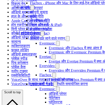
Flacbox - iPhone और Mac के लिए हाई-रेज़ ऑडियो प्ल
विकल्प मेनू
कानूनी
अतिरिक्त प्लेयर क्रियाएं
ऑडियो बुकमार्क्स
कानूनी सूचना
हाल के और पसंदीदा
कुकी नीति
Apple CarPlay (iPhone)
गोपनीयता नीति
होम स्क्रीन विजेट्स (iPhone & iPad)
नियम और शर्तें
मिनी प्लेयर विंडो (केवल Mac)
लाइसेंस समझौता
कीबोर्ड शॉर्टकट (केवल Mac)
दस्तावेज़ीकरण
ऑडियो प्लेयर सेटिंग्स
अक्सर पूछे जाने वाले प्रश्न
सामान्य
Evermusic
व्यक्तिगतकरण
Evermusic और Flacbox में क्या अंतर है
फ़ाइल लोडिंग
Evermusic और Evermusic Premium के ब
ऑडियो इक्वलाइज़र
Evertag
प्लेबैक स्पीड
Evertag और Evertag Premium में क्या अं
पिच करेक्शन
Evervideo
प्लेबैक कैश
Evervideo और Evervideo Premium में क्
स्लीप टाइमर
Flacbox
एक्सेसिबिलिटी
VoiceOver के साथ स्लाइडर समायोजित करना
Flacbox और Flacbox Premium में क्या अ
VoiceOver के साथ सूची में ट्रैक स्थिति समायोजित करना
उपयोगकर्ता गाइड
Evermusic
Scroll to top
ऑडियो प्लेयर
नेविगेशन
प्लेलिस्ट्स