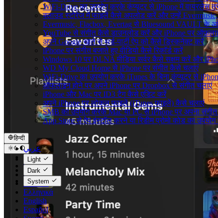
WiFi-Drive का उपयोग करके कंप्यूटर से iPhone में वायरलेस तरीके
क्लाउड स्टोरेज में फाइलें कैसे अपलोड करें और उन्हें Evermusic
Evermusic, Flacbox, Evertag से Bluesound VAULT के आंतरि
YouTube से संगीत कैसे डाउनलोड करें और iPhone पर ऑफ़लाइन 
अपने Google खाते से थर्ड-पार्टी ऐप को कैसे डिस्कनेक्ट करें
iPhone पर संगीत बजाते हुए वीडियो कैसे रिकॉर्ड करें
Windows 10 पर DLNA मीडिया सर्वर कैसे सक्षम करें और iPho
WD My Cloud Home से iPhone पर संगीत कैसे चलाएं
WiFi-Drive का उपयोग करके iTunes के बिना कंप्यूटर से iPhone मे
ऑफलाइन होने पर अपने iPhone पर Dropbox से संगीत चलाएं
iPhone और Mac पर ID3 टैग कैसे एडिट करें
अपने iPhone पर लोकल फाइलें (iTunes फाइलें) कैसे चलाएं
SMB का उपयोग करके Mac या PC से iPhone पर अपना संगीत स्
App Store से ऐप इंस्टॉल करने या रिडीम प्रोमो कोड का उपयो
हिन्दी
عربي
Català
Light
Čeština
Dark
Dansk
System
Deutsch
Ελληνικά
English
Español