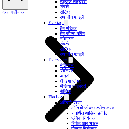
म्यूजिक लाइब्रेरी
संपर्क
दस्तावेज़ीकरण
सेटिंग्स
स्थानीय फाइलें
Evertag
टैग एडिटर
टैग फ़ील्ड मैपिंग
नेविगेशन
संपर्क
सेटिंग्स
स्थानीय फ़ाइलें
Evervideo
नेविगेशन
प्लेलिस्ट
फाइलें
मीडिया प्लेयर
मीडिया लाइब्रेरी
सेटिंग्स
Flacbox
ऑडियो प्लेयर
ऑडियो प्लेयर एक्सेस करना
समर्थित ऑडियो फ़ॉर्मेट
प्लेबैक नियंत्रण
रिपीट और शफल
वॉल्यूम नियंत्रण