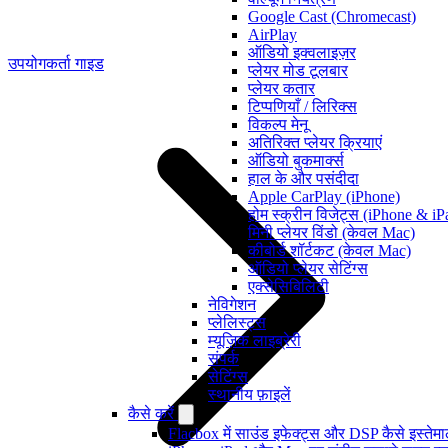
Google Cast (Chromecast)
AirPlay
ऑडियो इक्वलाइज़र
उपयोगकर्ता गाइड
प्लेयर मोड टूलबार
प्लेयर कतार
टिप्पणियाँ / लिरिक्स
विकल्प मेनू
अतिरिक्त प्लेयर क्रियाएं
ऑडियो बुकमार्क्स
हाल के और पसंदीदा
Apple CarPlay (iPhone)
होम स्क्रीन विजेट्स (iPhone & iP
मिनी प्लेयर विंडो (केवल Mac)
कीबोर्ड शॉर्टकट (केवल Mac)
ऑडियो प्लेयर सेटिंग्स
एक्सेसिबिलिटी
नेविगेशन
प्लेलिस्ट्स
म्यूज़िक लाइब्रेरी
संपर्क
सेटिंग्स
स्थानीय फ़ाइलें
कैसे करें
Flacbox में साउंड इफेक्ट्स और DSP कैसे इस्तेम