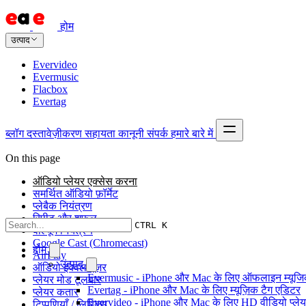
होम
उत्पाद
Evervideo
Evermusic
Flacbox
Evertag
ब्लॉग
दस्तावेज़ीकरण
सहायता
कानूनी
संपर्क
हमारे बारे में
On this page
ऑडियो प्लेयर एक्सेस करना
समर्थित ऑडियो फ़ॉर्मेट
प्लेबैक नियंत्रण
रिपीट और शफल
CTRL K
वॉल्यूम नियंत्रण
Google Cast (Chromecast)
होम
AirPlay
उत्पाद
ऑडियो इक्वलाइज़र
Evermusic - iPhone और Mac के लिए ऑफलाइन म्यूजिक
प्लेयर मोड टूलबार
Evertag - iPhone और Mac के लिए म्यूज़िक टैग एडिटर
प्लेयर कतार
Evervideo - iPhone और Mac के लिए HD वीडियो प्ले
टिप्पणियाँ / लिरिक्स