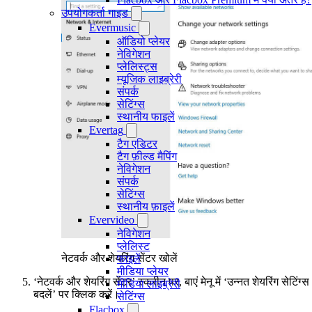
उपयोगकर्ता गाइड
Evermusic
ऑडियो प्लेयर
नेविगेशन
प्लेलिस्ट्स
म्यूजिक लाइब्रेरी
संपर्क
सेटिंग्स
स्थानीय फाइलें
Evertag
टैग एडिटर
टैग फ़ील्ड मैपिंग
नेविगेशन
संपर्क
सेटिंग्स
स्थानीय फ़ाइलें
Evervideo
नेविगेशन
प्लेलिस्ट
नेटवर्क और शेयरिंग सेंटर खोलें
फाइलें
मीडिया प्लेयर
‘नेटवर्क और शेयरिंग सेंटर’ स्क्रीन पर, बाएं मेनू में ‘उन्नत शेयरिंग सेटिंग्स
मीडिया लाइब्रेरी
बदलें’ पर क्लिक करें।
सेटिंग्स
Flacbox