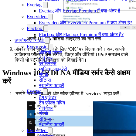
Evertag
Evertag और Evertag Premium में क्या अंतर है
Evervideo
Evervideo और Evervideo Premium में क्या अंतर है?
Flacbox
Flacbox और Flacbox Premium में क्या अंतर है?
अपनी DLNA मीडिया लाइब्रेरी का नाम रखें
उपयोगकर्ता गाइड
Evermusic
ऑपरेशन की पुष्टि करने के लिए ‘OK’ पर क्लिक करें। अब, आपके
ऑडियो प्लेयर
व्यक्तिगत फोल्डर जैसे संगीत, चित्र और वीडियो UPnP समर्थन वाले
नेविगेशन
किसी भी स्ट्रीमिंग डिवाइस को दिखाई देंगे।
प्लेलिस्ट्स
म्यूजिक लाइब्रेरी
Windows 10 पर DLNA मीडिया सर्वर कैसे अक्षम
संपर्क
करें
सेटिंग्स
स्थानीय फाइलें
Evertag
‘स्टार्ट’ पर क्लिक करें और खोज फ़ील्ड में ‘services’ टाइप करें।
टैग एडिटर
टैग फ़ील्ड मैपिंग
नेविगेशन
संपर्क
सेटिंग्स
स्थानीय फ़ाइलें
Evervideo