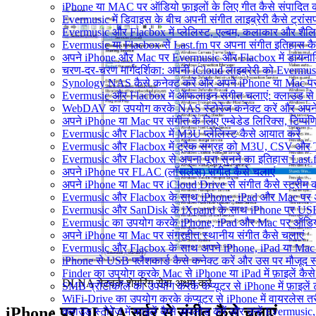
iPhone या MAC पर ऑडियो फ़ाइलों के लिए गीत कैसे संपादित क
Evermusic में डिवाइस के बीच अपनी संगीत लाइब्रेरी कैसे ट्रा
Evermusic और Flacbox में प्लेलिस्ट, एल्बम, कलाकार और शैलियों
Evermusic या Flacbox से Last.fm पर अपना संगीत इतिहास कैसे
अपने iPhone और Mac पर Evermusic और Flacbox में डायनामिक 
चरण-दर-चरण मार्गदर्शिका: अपनी iCloud लाइब्रेरी को Evermu
Synology NAS कैसे कनेक्ट करें और अपने iPhone या Mac पर स
Evermusic और Flacbox में ऑफलाइन संगीत चलाएं: क्लाउड से स्
WebDAV का उपयोग करके NAS स्टोरेज कनेक्ट करें और अपने i
अपने iPhone या Mac पर संगीत के लिए एम्बेडेड लिरिक्स, टिप्पणिय
Evermusic और Flacbox में M3U प्लेलिस्ट कैसे आयात करें
Evermusic और Flacbox में ट्रैक संग्रह को M3U, CSV और TXT 
Evermusic और Flacbox से अपना पूरा सुनने का इतिहास Last.fm
अपने iPhone पर FLAC (लॉसलेस) संगीत कैसे चलाएं
अपने iPhone या Mac पर iCloud Drive से संगीत कैसे स्ट्रीम कर
Evermusic और Flacbox के साथ iPhone, iPad और Mac पर अपने ऑड
Evermusic और SanDisk के iXpand के साथ iPhone पर USB फ्
Evermusic का उपयोग करके iPhone, iPad और Mac पर ऑडियोबु
अपने iPhone या Mac पर संग्रहीत स्थानीय संगीत कैसे चलाएं
Evermusic और Flacbox के साथ अपने iPhone, iPad या Mac प
iPhone से USB फ्लैशकार्ड कैसे कनेक्ट करें और उस पर मौजूद संगीत
Finder का उपयोग करके Mac से iPhone या iPad में फ़ाइलें कैसे 
DLNA नेटवर्क शेयरिंग सेवा अक्षम करें
SMB प्रोटोकॉल का उपयोग करके कंप्यूटर से iPhone में फ़ाइलें ट
WiFi-Drive का उपयोग करके कंप्यूटर से iPhone में वायरलेस तरीके
iPhone पर DLNA सर्वर से संगीत कैसे चलाएं
क्लाउड स्टोरेज में फाइलें कैसे अपलोड करें और उन्हें Evermusic