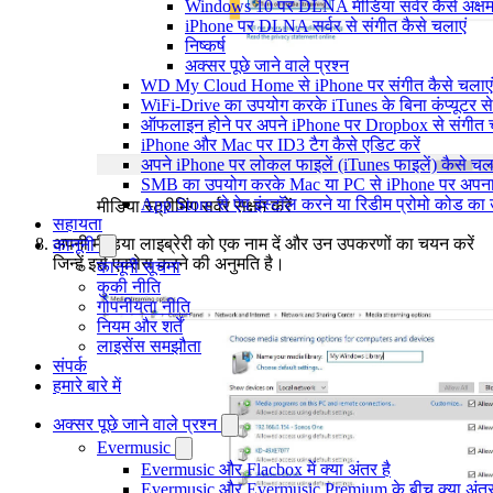
Windows 10 पर DLNA मीडिया सर्वर कैसे अक्षम 
iPhone पर DLNA सर्वर से संगीत कैसे चलाएं
निष्कर्ष
अक्सर पूछे जाने वाले प्रश्न
WD My Cloud Home से iPhone पर संगीत कैसे चलाएं
WiFi-Drive का उपयोग करके iTunes के बिना कंप्यूटर से iP
ऑफलाइन होने पर अपने iPhone पर Dropbox से संगीत 
iPhone और Mac पर ID3 टैग कैसे एडिट करें
अपने iPhone पर लोकल फाइलें (iTunes फाइलें) कैसे चला
SMB का उपयोग करके Mac या PC से iPhone पर अपना सं
App Store से ऐप इंस्टॉल करने या रिडीम प्रोमो कोड क
मीडिया स्ट्रीमिंग सर्वर सक्षम करें
सहायता
अपनी मीडिया लाइब्रेरी को एक नाम दें और उन उपकरणों का चयन करें
कानूनी
जिन्हें इसे एक्सेस करने की अनुमति है।
कानूनी सूचना
कुकी नीति
गोपनीयता नीति
नियम और शर्तें
लाइसेंस समझौता
संपर्क
हमारे बारे में
अक्सर पूछे जाने वाले प्रश्न
Evermusic
Evermusic और Flacbox में क्या अंतर है
Evermusic और Evermusic Premium के बीच क्या अंतर