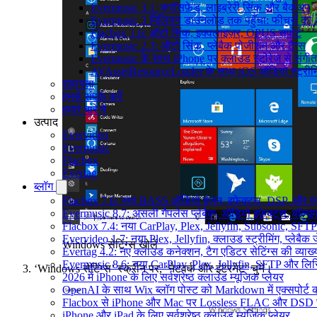
Evermusic 3.1: क्रॉसफ़ेड, लाइब्रेरी सिंक और बैकअप
Evermusic 3 मिलियन डाउनलोड तक पहुँचा: फीचर्स क
Flacbox 1.6: ऑटो सिंक, इक्वलाइज़र, OPUS सपोर्ट
Evermusic 2.3: ऑटो सिंक, प्लेबैक पोजीशन और टैग्स
Evermusic के साथ iPhone पर क्लाउड स्टोरेज से संगीत स
AVAssetResourceLoader के साथ iOS ऑडियो स्ट्रीमि
सहायता
हमसे संपर्क करें
हमारे बारे में
उत्पाद
Evervideo
Evermusic
Flacbox
Evertag
ब्लॉग
Flacbox 7.6: नया BASS ऑडियो इंजन, इफेक्ट्स, DSP, और एक 
Evermusic 8.7: असली गैपलेस प्लेबैक, ऑडियो इफ़ेक्ट्स, वॉल्यूम
Flacbox 7.4: नया CarPlay, Plex, Jellyfin, Subsonic, SFTP
Evervideo 1.7: नया Plex, Jellyfin, क्लाउड स्ट्रीमिंग, प्लेबैक 
Windows सेटिंग्स खोलें
Evertag 4.2: नए क्लाउड कनेक्शन, टैग एडिटर सेटिंग्स की व्याख्
Evermusic 8.6: नया CarPlay, Plex, Jellyfin, SFTP और लिर
‘Windows सेटिंग्स’ स्क्रीन पर, ‘नेटवर्क और इंटरनेट’ चुनें।
2026 में iPhone के लिए सर्वश्रेष्ठ क्लाउड म्यूजिक प्लेयर
OpenAI के साथ Wix ब्लॉग पोस्ट को Markdown में एक्सपोर्ट कर
Flacbox से iPhone और Mac पर Lossless FLAC और DSD 
iPhone और iPad के लिए सर्वश्रेष्ठ क्लाउड म्यूजिक प्लेयर