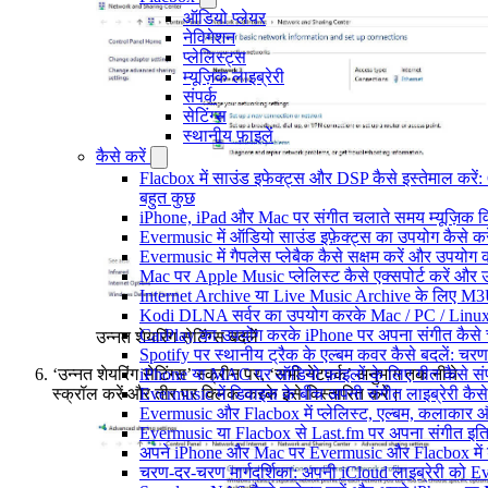
ऑडियो प्लेयर
नेविगेशन
प्लेलिस्ट्स
म्यूज़िक लाइब्रेरी
संपर्क
सेटिंग्स
स्थानीय फ़ाइलें
कैसे करें
Flacbox में साउंड इफेक्ट्स और DSP कैसे इस्तेमाल करें
बहुत कुछ
iPhone, iPad और Mac पर संगीत चलाते समय म्यूज़िक विज
Evermusic में ऑडियो साउंड इफ़ेक्ट्स का उपयोग कैसे करें:
Evermusic में गैपलेस प्लेबैक कैसे सक्षम करें और उपयोग क
Mac पर Apple Music प्लेलिस्ट कैसे एक्सपोर्ट करें और उन
Internet Archive या Live Music Archive के लिए M3U प
Kodi DLNA सर्वर का उपयोग करके Mac / PC / Linux 
CarPlay का उपयोग करके iPhone पर अपना संगीत कैसे 
उन्नत शेयरिंग सेटिंग्स बदलें
Spotify पर स्थानीय ट्रैक के एल्बम कवर कैसे बदलें: 
‘उन्नत शेयरिंग सेटिंग्स’ स्क्रीन पर, ‘सभी नेटवर्क’ अनुभाग तक नीचे
iPhone या MAC पर ऑडियो फ़ाइलों के लिए गीत कैसे संप
स्क्रॉल करें और तीर पर क्लिक करके इसे विस्तारित करें।
Evermusic में डिवाइस के बीच अपनी संगीत लाइब्रेरी कै
Evermusic और Flacbox में प्लेलिस्ट, एल्बम, कलाकार और 
Evermusic या Flacbox से Last.fm पर अपना संगीत इतिह
अपने iPhone और Mac पर Evermusic और Flacbox में डाय
चरण-दर-चरण मार्गदर्शिका: अपनी iCloud लाइब्रेरी को