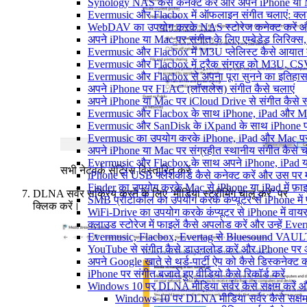
Synology NAS कैसे कनेक्ट करें और अपने iPhone या Ma
Evermusic और Flacbox में ऑफलाइन संगीत चलाएं: क्लाउ
WebDAV का उपयोग करके NAS स्टोरेज कनेक्ट करें और 
अपने iPhone या Mac पर संगीत के लिए एम्बेडेड लिरिक्स, ट
Evermusic और Flacbox में M3U प्लेलिस्ट कैसे आयात क
Evermusic और Flacbox में ट्रैक संग्रह को M3U, CSV औ
Evermusic और Flacbox से अपना पूरा सुनने का इतिहास L
अपने iPhone पर FLAC (लॉसलेस) संगीत कैसे चलाएं
अपने iPhone या Mac पर iCloud Drive से संगीत कैसे स्ट
Evermusic और Flacbox के साथ iPhone, iPad और Mac पर अ
Evermusic और SanDisk के iXpand के साथ iPhone पर 
Evermusic का उपयोग करके iPhone, iPad और Mac पर ऑ
अपने iPhone या Mac पर संग्रहीत स्थानीय संगीत कैसे च
Evermusic और Flacbox के साथ अपने iPhone, iPad या
सभी नेटवर्क सेटिंग्स विस्तारित करें
iPhone से USB फ्लैशकार्ड कैसे कनेक्ट करें और उस पर मौजू
Finder का उपयोग करके Mac से iPhone या iPad में फ़ाइले
DLNA सर्वर सक्रिय करने के लिए ‘मीडिया स्ट्रीमिंग चालू करें’ पर
SMB प्रोटोकॉल का उपयोग करके कंप्यूटर से iPhone में फ़
क्लिक करें।
WiFi-Drive का उपयोग करके कंप्यूटर से iPhone में वायरले
क्लाउड स्टोरेज में फाइलें कैसे अपलोड करें और उन्हें Ev
Evermusic, Flacbox, Evertag से Bluesound VAULT के
YouTube से संगीत कैसे डाउनलोड करें और iPhone पर ऑफ
अपने Google खाते से थर्ड-पार्टी ऐप को कैसे डिस्कनेक्ट कर
iPhone पर संगीत बजाते हुए वीडियो कैसे रिकॉर्ड करें
Windows 10 पर DLNA मीडिया सर्वर कैसे सक्षम करें औ
Windows 10 पर DLNA मीडिया सर्वर कैसे सक्षम 