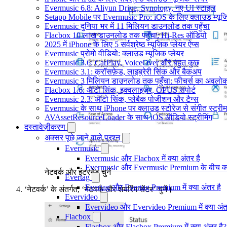
Evermusic 6.8: Aliyun Drive, Synology, नए UI स्टाइल
Setapp Mobile पर Evermusic Pro: iOS के लिए क्लाउड म्यू
Evermusic दुनिया भर में 11 मिलियन डाउनलोड तक पहुँचा
Flacbox 10 लाख डाउनलोड तक पहुँचा: Hi-Res ऑडियो
2025 में iPhone के लिए 5 सर्वश्रेष्ठ म्यूज़िक प्लेयर ऐप्स
Evermusic प्रोमो वीडियो: क्लाउड म्यूजिक प्लेयर
Evermusic 3.6: CarPlay, VoiceOver और बहुत कुछ
Evermusic 3.1: क्रॉसफ़ेड, लाइब्रेरी सिंक और बैकअप
Evermusic 3 मिलियन डाउनलोड तक पहुँचा: फीचर्स का अवलो
Flacbox 1.6: ऑटो सिंक, इक्वलाइज़र, OPUS सपोर्ट
Evermusic 2.3: ऑटो सिंक, प्लेबैक पोजीशन और टैग्स
Evermusic के साथ iPhone पर क्लाउड स्टोरेज से संगीत स्ट्रीम 
AVAssetResourceLoader के साथ iOS ऑडियो स्ट्रीमिंग
दस्तावेज़ीकरण
अक्सर पूछे जाने वाले प्रश्न
Evermusic
Evermusic और Flacbox में क्या अंतर है
Evermusic और Evermusic Premium के बीच क्य
नेटवर्क और इंटरनेट चुनें
Evertag
Evertag और Evertag Premium में क्या अंतर है
‘नेटवर्क’ के अंतर्गत, ‘नेटवर्क और शेयरिंग सेंटर’ चुनें।
Evervideo
Evervideo और Evervideo Premium में क्या अंत
Flacbox
Flacbox और Flacbox Premium में क्या अंतर है?