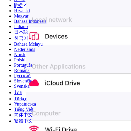
हिन्दी
Hrvatski
Magyar
Bahasa Indonesia
Italiano
日本語
한국어
Bahasa Melayu
Nederlands
Norsk
Polski
Português
Română
Русский
Slovenčina
Svenska
ไทย
Türkçe
Українська
Tiếng Việt
简体中文
繁體中文