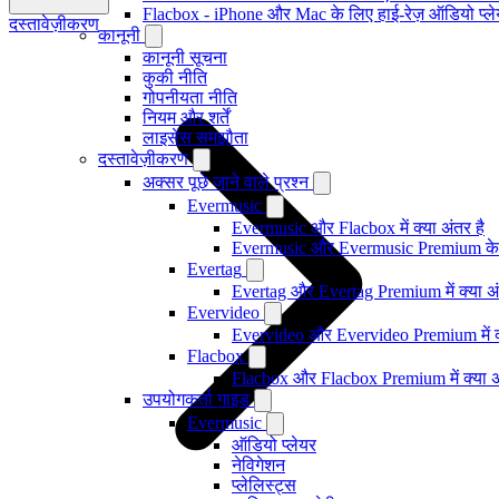
Flacbox - iPhone और Mac के लिए हाई-रेज़ ऑडियो प्ल
दस्तावेज़ीकरण
कानूनी
कानूनी सूचना
कुकी नीति
गोपनीयता नीति
नियम और शर्तें
लाइसेंस समझौता
दस्तावेज़ीकरण
अक्सर पूछे जाने वाले प्रश्न
Evermusic
Evermusic और Flacbox में क्या अंतर है
Evermusic और Evermusic Premium के ब
Evertag
Evertag और Evertag Premium में क्या अं
Evervideo
Evervideo और Evervideo Premium में क्
Flacbox
Flacbox और Flacbox Premium में क्या अ
उपयोगकर्ता गाइड
Evermusic
ऑडियो प्लेयर
नेविगेशन
प्लेलिस्ट्स