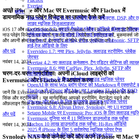
Flacbox
Evertag
अपने iPhone और Mac पर Evermusic और Flacbox में
ब्लॉग
डायनामिक नाउ प्लेइंग विजेट्स का उपयोग कैसे करें
Flacbox 7.6: नया BASS ऑडियो इंजन, इफेक्ट्स, DSP, और 
लाइव म्यूज़िक विज़ुअलाइज़र
Evermusic 8.7: असली गैपलेस प्लेबैक, ऑडियो इफ़ेक्ट्स, वॉल्यू
iOS 17 और macOS Sonoma पर Evermusic और Flacbox में नए इंटरैक्टिव
नॉर्मलाइज़ेशन, पुनः डिज़ाइन किया गया इक्वलाइज़र
नाउ प्लेइंग विजेट्स का उपयोग करना सीखें। प्लेबैक नियंत्रित करें, बुकमार्क्स जोड़
Flacbox 7.4: नया CarPlay, Plex, Jellyfin, Subsonic, SFTP
और अपनी होम स्क्रीन या डेस्कटॉप से सीधे संगीत प्रबंधित करें।
हाई-रेज ऑडियो के लिए
और पढ़ें
Evervideo 1.7: नया Plex, Jellyfin, क्लाउड स्ट्रीमिंग, प्लेबैक
जेस्चर
नवंबर 14, 2024
Evertag 4.2: नए क्लाउड कनेक्शन, टैग एडिटर सेटिंग्स की व्याख्
Evermusic 8.6: नया CarPlay, Plex, Jellyfin, SFTP और
चरण-दर-चरण मार्गदर्शिका: अपनी iCloud लाइब्रेरी को
लिरिक्स विजेट
2026 में iPhone के लिए सर्वश्रेष्ठ क्लाउड म्यूजिक प्लेयर
Evermusic और Flacbox में आयात करना
OpenAI के साथ Wix ब्लॉग पोस्ट को Markdown में एक्सपोर्ट कर
Flacbox से iPhone और Mac पर Lossless FLAC और DSD
जानें कि Evermusic और Flacbox में अपनी iCloud संगीत लाइब्रेरी को कैसे
चलाएं
सिंक और स्ट्रीम करें। यह मार्गदर्शिका आपको स्ट्रीमिंग, मेटाडेटा पढ़ने और
iPhone और iPad के लिए सर्वश्रेष्ठ क्लाउड म्यूजिक प्लेयर
ऑफ़लाइन सिंक के लिए सर्वोत्तम प्रथाओं के बारे में बताती है।
Evermusic 6.8: Aliyun Drive, Synology, नए UI स्टाइल
Setapp Mobile पर Evermusic Pro: iOS के लिए क्लाउड म्यू
और पढ़ें
Evermusic दुनिया भर में 11 मिलियन डाउनलोड तक पहुँचा
Flacbox 10 लाख डाउनलोड तक पहुँचा: Hi-Res ऑडियो
नवंबर 14, 2024
2025 में iPhone के लिए 5 सर्वश्रेष्ठ म्यूज़िक प्लेयर ऐप्स
Evermusic प्रोमो वीडियो: क्लाउड म्यूजिक प्लेयर
Synology NAS कैसे कनेक्ट करें और अपने iPhone या Mac प