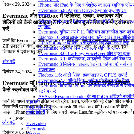
दिसंबर 29, 2024
iPhone और iPad के लिए सर्वश्रेष्ठ क्लाउड म्यूजिक प्लेय
Evermusic 6.8: Aliyun Drive, Synology, नए UI
Evermusic और Flacbox में प्लेलिस्ट, एल्बम, कलाकार और
स्टाइल
Setapp Mobile पर Evermusic Pro: iOS के लिए क्ला
शैलियों को कैसे आर्काइव (ZIP) करें और दूसरे डिवाइस में ट्रांसफर
म्यूजिक
करें
Evermusic दुनिया भर में 11 मिलियन डाउनलोड तक पहुँच
Flacbox 10 लाख डाउनलोड तक पहुँचा: Hi-Res ऑडियो
जानें कि Evermusic और Flacbox में प्लेलिस्ट, एल्बम, कलाकारों और शैलियों क
2025 में iPhone के लिए 5 सर्वश्रेष्ठ म्यूज़िक प्लेयर ऐप्स
ZIP फ़ाइलों में कैसे आर्काइव करें, और पूर्ण संरचना और मेटाडेटा के साथ दूसरे
Evermusic प्रोमो वीडियो: क्लाउड म्यूजिक प्लेयर
डिवाइस में ट्रांसफर करें।
Evermusic 3.6: CarPlay, VoiceOver और बहुत कुछ
Evermusic 3.1: क्रॉसफ़ेड, लाइब्रेरी सिंक और बैकअप
और पढ़ें
Evermusic 3 मिलियन डाउनलोड तक पहुँचा: फीचर्स का
अवलोकन
दिसंबर 24, 2024
Flacbox 1.6: ऑटो सिंक, इक्वलाइज़र, OPUS सपोर्ट
Evermusic 2.3: ऑटो सिंक, प्लेबैक पोजीशन और टैग्स
Evermusic या Flacbox से Last.fm पर अपना संगीत इतिहास
Evermusic के साथ iPhone पर क्लाउड स्टोरेज से संगीत
कैसे स्क्रोबल करें
स्ट्रीम करें
AVAssetResourceLoader के साथ iOS ऑडियो स्ट्रीमि
जानें कि अपने सुनने के इतिहास को ट्रैक करने, प्लेबैक आँकड़े देखने और संगीत
सहायता
सिफारिशें प्राप्त करने के लिए Evermusic या Flacbox को Last.fm से कैसे
हमसे संपर्क करें
जोड़ें। iPhone और Mac के लिए सबसे अच्छा Last.fm म्यूजिक प्लेयर आज़माएँ
हमारे बारे में
उत्पाद
और पढ़ें
Evervideo
Evermusic
दिसंबर 20, 2024