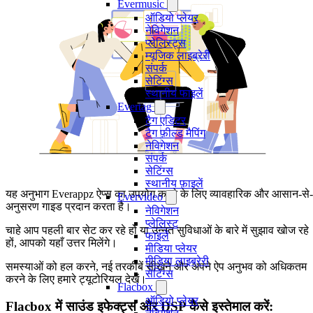
Evermusic
ऑडियो प्लेयर
नेविगेशन
प्लेलिस्ट्स
म्यूजिक लाइब्रेरी
संपर्क
सेटिंग्स
स्थानीय फाइलें
Evertag
टैग एडिटर
टैग फ़ील्ड मैपिंग
नेविगेशन
संपर्क
सेटिंग्स
स्थानीय फ़ाइलें
यह अनुभाग Everappz ऐप्स का उपयोग करने के लिए व्यावहारिक और आसान-से-
Evervideo
अनुसरण गाइड प्रदान करता है।
नेविगेशन
प्लेलिस्ट
चाहे आप पहली बार सेट कर रहे हों या उन्नत सुविधाओं के बारे में सुझाव खोज रहे
फाइलें
हों, आपको यहाँ उत्तर मिलेंगे।
मीडिया प्लेयर
मीडिया लाइब्रेरी
समस्याओं को हल करने, नई तरकीबें सीखने और अपने ऐप अनुभव को अधिकतम
सेटिंग्स
करने के लिए हमारे ट्यूटोरियल देखें।
Flacbox
ऑडियो प्लेयर
Flacbox में साउंड इफेक्ट्स और DSP कैसे इस्तेमाल करें: