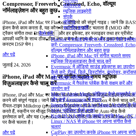
नेविगेशन
Compressor, Freeverb, Crossfeed, Echo, वॉल्यूम
प्लेलिस्ट्स
नॉर्मलाइज़ेशन और बहुत कुछ
म्यूज़िक लाइब्रेरी
संपर्क
सेटिंग्स
iPhone, iPad और Mac पर Flacbox ऑडियो की संपूर्ण गाइड। जानें कि BAS
स्थानीय फ़ाइलें
इंजन कैसे काम करता है, यह कौन-से अतिरिक्त फॉर्मैट चलाता है (MOD और
ट्रैकर संगीत तथा DSD सहित), और हर इफेक्ट, हर स्लाइडर तथा हर प्रीसेट
कैसे करें
आपकी ध्वनि के साथ ठीक-ठीक क्या करता है, साथ ही 10-बैंड इक्वलाइज़र और
Flacbox में साउंड इफेक्ट्स और DSP कैसे इस्तेम
कस्टम DSP चेन।
करें: Compressor, Freeverb, Crossfeed, Echo
वॉल्यूम नॉर्मलाइज़ेशन और बहुत कुछ
और पढ़ें
iPhone, iPad और Mac पर संगीत चलाते समय
म्यूज़िक विज़ुअलाइज़र कैसे चालू करें
जुलाई 24, 2026
Evermusic में ऑडियो साउंड इफ़ेक्ट्स का उपयोग
कैसे करें: रीवर्ब, डिले, डिस्टॉर्शन, कंप्रेसर, क्रॉ
iPhone, iPad और Mac पर संगीत चलाते समय म्यूज़िक
और वॉल्यूम नॉर्मलाइज़ेशन
विज़ुअलाइज़र कैसे चालू करें
Evermusic में गैपलेस प्लेबैक कैसे सक्षम करें और
उपयोग करें
Mac पर Apple Music प्लेलिस्ट कैसे एक्सपोर्ट करे
iPhone, iPad और Mac पर संगीत चलाते समय म्यूज़िक विज़ुअलाइज़र इस्तेमाल
और उन्हें Evermusic में चलाएं
करने की संपूर्ण गाइड। जानें कि इसे Evermusic और Flacbox में कैसे चालू करें
Internet Archive या Live Music Archive के ल
रीयल-टाइम Milkdrop (projectM) विज़ुअल्स आपके संगीत पर कैसे प्रतिक्रिय
M3U प्लेलिस्ट कैसे बनाएं
करते हैं, स्क्रीन पर मौजूद नियंत्रण, प्रीसेट कैसे बदलें या Auto मोड कैसे
Kodi DLNA सर्वर का उपयोग करके Mac / PC /
इस्तेमाल करें, और यह OpenGL तथा 500 प्रीसेट के साथ iOS और macOS
Linux / NAS से iPhone पर अपना संगीत कैसे
पर कैसे चलता है।
चलाएं
CarPlay का उपयोग करके iPhone पर अपना संग
और पढ़ें