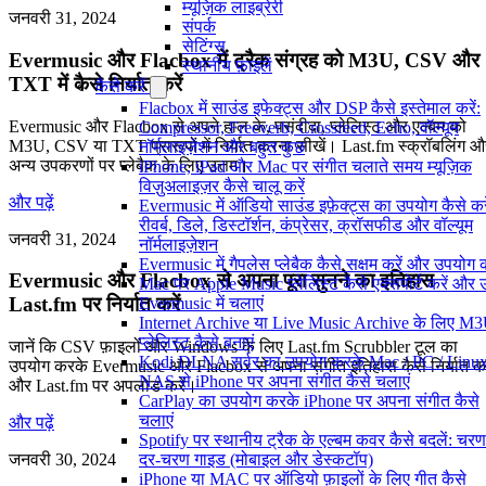
म्यूज़िक लाइब्रेरी
जनवरी 31, 2024
संपर्क
सेटिंग्स
Evermusic और Flacbox में ट्रैक संग्रह को M3U, CSV और
स्थानीय फ़ाइलें
TXT में कैसे निर्यात करें
कैसे करें
Flacbox में साउंड इफेक्ट्स और DSP कैसे इस्तेमाल करें:
Evermusic और Flacbox से अपने हाल के, पसंदीदा, प्लेलिस्ट और एल्बम को
Compressor, Freeverb, Crossfeed, Echo, वॉल्यूम
M3U, CSV या TXT प्रारूपों में निर्यात करना सीखें। Last.fm स्क्रॉबलिंग औ
नॉर्मलाइज़ेशन और बहुत कुछ
अन्य उपकरणों पर प्लेबैक के लिए उत्तम।
iPhone, iPad और Mac पर संगीत चलाते समय म्यूज़िक
विज़ुअलाइज़र कैसे चालू करें
और पढ़ें
Evermusic में ऑडियो साउंड इफ़ेक्ट्स का उपयोग कैसे करे
रीवर्ब, डिले, डिस्टॉर्शन, कंप्रेसर, क्रॉसफीड और वॉल्यूम
जनवरी 31, 2024
नॉर्मलाइज़ेशन
Evermusic में गैपलेस प्लेबैक कैसे सक्षम करें और उपयोग क
Evermusic और Flacbox से अपना पूरा सुनने का इतिहास
Mac पर Apple Music प्लेलिस्ट कैसे एक्सपोर्ट करें और उन्
Last.fm पर निर्यात करें
Evermusic में चलाएं
Internet Archive या Live Music Archive के लिए M
प्लेलिस्ट कैसे बनाएं
जानें कि CSV फ़ाइलों और Windows के लिए Last.fm Scrubbler टूल का
Kodi DLNA सर्वर का उपयोग करके Mac / PC / Linux
उपयोग करके Evermusic और Flacbox से अपना संगीत इतिहास कैसे निर्यात कर
NAS से iPhone पर अपना संगीत कैसे चलाएं
और Last.fm पर अपलोड करें।
CarPlay का उपयोग करके iPhone पर अपना संगीत कैसे
चलाएं
और पढ़ें
Spotify पर स्थानीय ट्रैक के एल्बम कवर कैसे बदलें: चरण
दर-चरण गाइड (मोबाइल और डेस्कटॉप)
जनवरी 30, 2024
iPhone या MAC पर ऑडियो फ़ाइलों के लिए गीत कैसे