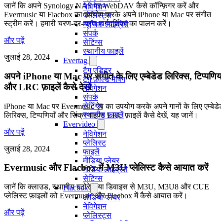
जानें कि अपने Synology NAS पर WebDAV कैसे कॉन्फ़िगर करें और
नेविगेशन
Evermusic या Flacbox का उपयोग करके अपने iPhone या Mac पर संगीत
प्लेलिस्ट्स
स्ट्रीम करें। हमारी चरण-दर-चरण मार्गदर्शिका का पालन करें।
म्यूजिक लाइब्रेरी
संपर्क
और पढ़ें
सेटिंग्स
स्थानीय फाइलें
जुलाई 28, 2024
Evertag
टैग एडिटर
अपने iPhone या Mac पर संगीत के लिए एम्बेडेड लिरिक्स, टिप्पणिया
टैग फ़ील्ड मैपिंग
और LRC फ़ाइलें कैसे देखें
नेविगेशन
संपर्क
सेटिंग्स
iPhone या Mac पर Evermusic ऐप का उपयोग करके अपने गानों के लिए एम्बेडे
स्थानीय फ़ाइलें
लिरिक्स, टिप्पणियाँ और सिंक्रनाइज़्ड LRC फ़ाइलें कैसे देखें, यह जानें।
Evervideo
और पढ़ें
नेविगेशन
प्लेलिस्ट
जुलाई 28, 2024
फाइलें
मीडिया प्लेयर
Evermusic और Flacbox में M3U प्लेलिस्ट कैसे आयात करें
मीडिया लाइब्रेरी
सेटिंग्स
जानें कि क्लाउड, स्थानीय स्टोरेज या डिवाइस से M3U, M3U8 और CUE
Flacbox
प्लेलिस्ट फ़ाइलों को Evermusic और Flacbox में कैसे आयात करें।
ऑडियो प्लेयर
नेविगेशन
और पढ़ें
प्लेलिस्ट्स