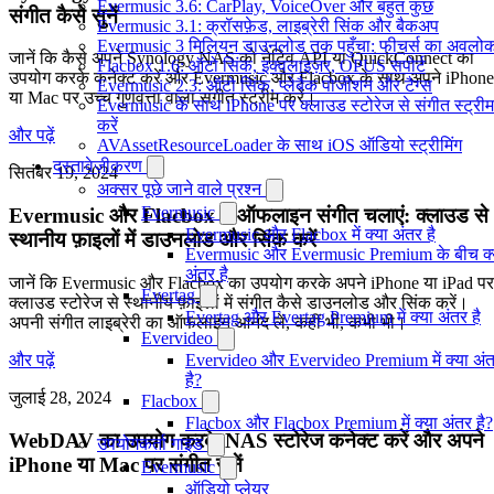
Evermusic 3.6: CarPlay, VoiceOver और बहुत कुछ
संगीत कैसे सुनें
Evermusic 3.1: क्रॉसफ़ेड, लाइब्रेरी सिंक और बैकअप
Evermusic 3 मिलियन डाउनलोड तक पहुँचा: फीचर्स का अवलो
जानें कि कैसे अपने Synology NAS को नेटिव API या QuickConnect का
Flacbox 1.6: ऑटो सिंक, इक्वलाइज़र, OPUS सपोर्ट
उपयोग करके कनेक्ट करें और Evermusic और Flacbox के साथ अपने iPhone
Evermusic 2.3: ऑटो सिंक, प्लेबैक पोजीशन और टैग्स
या Mac पर उच्च गुणवत्ता वाला संगीत स्ट्रीम करें।
Evermusic के साथ iPhone पर क्लाउड स्टोरेज से संगीत स्ट्रीम
करें
और पढ़ें
AVAssetResourceLoader के साथ iOS ऑडियो स्ट्रीमिंग
दस्तावेज़ीकरण
सितंबर 19, 2024
अक्सर पूछे जाने वाले प्रश्न
Evermusic
Evermusic और Flacbox में ऑफलाइन संगीत चलाएं: क्लाउड से
Evermusic और Flacbox में क्या अंतर है
स्थानीय फ़ाइलों में डाउनलोड और सिंक करें
Evermusic और Evermusic Premium के बीच क्
अंतर है
जानें कि Evermusic और Flacbox का उपयोग करके अपने iPhone या iPad पर
Evertag
क्लाउड स्टोरेज से स्थानीय फ़ाइलों में संगीत कैसे डाउनलोड और सिंक करें।
Evertag और Evertag Premium में क्या अंतर है
अपनी संगीत लाइब्रेरी का ऑफलाइन आनंद लें, कहीं भी, कभी भी।
Evervideo
और पढ़ें
Evervideo और Evervideo Premium में क्या अं
है?
जुलाई 28, 2024
Flacbox
Flacbox और Flacbox Premium में क्या अंतर है?
WebDAV का उपयोग करके NAS स्टोरेज कनेक्ट करें और अपने
उपयोगकर्ता गाइड
iPhone या Mac पर संगीत सुनें
Evermusic
ऑडियो प्लेयर