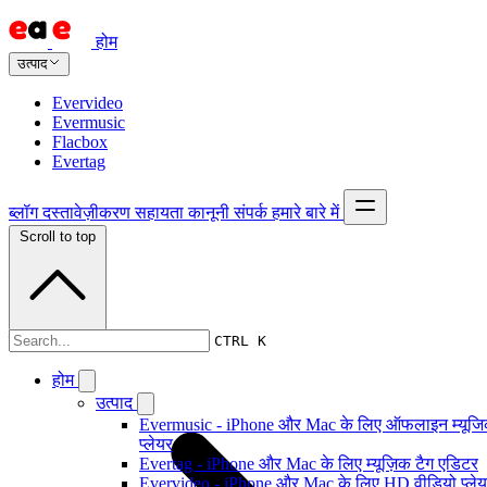
होम
उत्पाद
Evervideo
Evermusic
Flacbox
Evertag
ब्लॉग
दस्तावेज़ीकरण
सहायता
कानूनी
संपर्क
हमारे बारे में
Scroll to top
दस्तावेज़ीकरण
CTRL K
होम
उत्पाद
Evermusic - iPhone और Mac के लिए ऑफलाइन म्यूज
प्लेयर
Evertag - iPhone और Mac के लिए म्यूज़िक टैग एडिटर
Evervideo - iPhone और Mac के लिए HD वीडियो प्ले