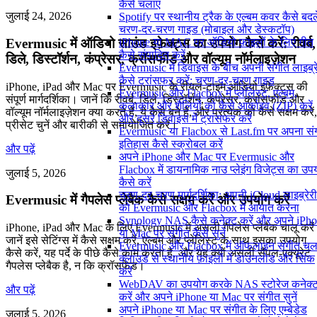
कैसे चलाएं
जुलाई 24, 2026
Spotify पर स्थानीय ट्रैक के एल्बम कवर कैसे बदले
चरण-दर-चरण गाइड (मोबाइल और डेस्कटॉप)
Evermusic में ऑडियो साउंड इफ़ेक्ट्स का उपयोग कैसे करें: रीवर्ब,
iPhone या MAC पर ऑडियो फ़ाइलों के लिए गीत
कैसे संपादित करें
डिले, डिस्टॉर्शन, कंप्रेसर, क्रॉसफीड और वॉल्यूम नॉर्मलाइज़ेशन
Evermusic में डिवाइस के बीच अपनी संगीत लाइब्र
कैसे ट्रांसफर करें: चरण-दर-चरण गाइड
iPhone, iPad और Mac पर Evermusic के रीयल-टाइम ऑडियो इफ़ेक्ट्स की
Evermusic और Flacbox में प्लेलिस्ट, एल्बम,
संपूर्ण मार्गदर्शिका। जानें कि रीवर्ब, डिले, डिस्टॉर्शन, कंप्रेसर, क्रॉसफीड और
कलाकार और शैलियों को कैसे आर्काइव (ZIP) करें
वॉल्यूम नॉर्मलाइज़ेशन क्या करते हैं, ये कैसे बने हैं, और प्रत्येक को कैसे सक्षम करें,
और दूसरे डिवाइस में ट्रांसफर करें
प्रीसेट चुनें और बारीकी से समायोजित करें।
Evermusic या Flacbox से Last.fm पर अपना सं
इतिहास कैसे स्क्रोबल करें
और पढ़ें
अपने iPhone और Mac पर Evermusic और
Flacbox में डायनामिक नाउ प्लेइंग विजेट्स का उप
जुलाई 5, 2026
कैसे करें
चरण-दर-चरण मार्गदर्शिका: अपनी iCloud लाइब्रेरी
Evermusic में गैपलेस प्लेबैक कैसे सक्षम करें और उपयोग करें
को Evermusic और Flacbox में आयात करना
Synology NAS कैसे कनेक्ट करें और अपने iPh
iPhone, iPad और Mac के लिए Evermusic में असली गैपलेस प्लेबैक चालू करे
या Mac पर संगीत कैसे सुनें
जानें इसे सेटिंग्स में कैसे सक्षम करें, एल्बम और प्लेलिस्ट के साथ इसका उपयोग
Evermusic और Flacbox में ऑफलाइन संगीत चला
कैसे करें, यह पर्दे के पीछे कैसे काम करता है, और यह क्यों असली सैंपल-एक्यूरेट
क्लाउड से स्थानीय फ़ाइलों में डाउनलोड और सिंक
गैपलेस प्लेबैक है, न कि क्रॉसफेड।
करें
WebDAV का उपयोग करके NAS स्टोरेज कनेक्
और पढ़ें
करें और अपने iPhone या Mac पर संगीत सुनें
अपने iPhone या Mac पर संगीत के लिए एम्बेडेड
जुलाई 5, 2026