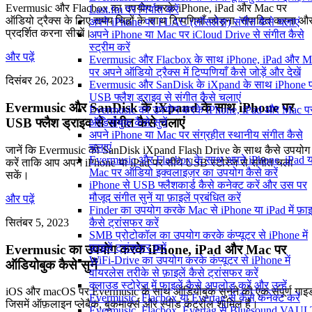
Evermusic और Flacbox का उपयोग करके iPhone, iPad और Mac पर
Last.fm पर निर्यात करें
ऑडियो ट्रैक्स के लिए समय चिह्नों के साथ टिप्पणियाँ जोड़ना, संपादित करना औ
अपने iPhone पर FLAC (लॉसलेस) संगीत कैसे चलाएं
प्रदर्शित करना सीखें।
अपने iPhone या Mac पर iCloud Drive से संगीत कैसे
स्ट्रीम करें
और पढ़ें
Evermusic और Flacbox के साथ iPhone, iPad और M
पर अपने ऑडियो ट्रैक्स में टिप्पणियाँ कैसे जोड़ें और देखें
दिसंबर 26, 2023
Evermusic और SanDisk के iXpand के साथ iPhone 
USB फ्लैश ड्राइव से संगीत कैसे चलाएं
Evermusic और SanDisk के iXpand के साथ iPhone पर
Evermusic का उपयोग करके iPhone, iPad और Mac प
USB फ्लैश ड्राइव से संगीत कैसे चलाएं
ऑडियोबुक कैसे सुनें
अपने iPhone या Mac पर संग्रहीत स्थानीय संगीत कैसे
चलाएं
जानें कि Evermusic को SanDisk iXpand Flash Drive के साथ कैसे उपयोग
Evermusic और Flacbox के साथ अपने iPhone, iPad य
करें ताकि आप अपने iPhone या iPad पर सीधे USB स्टोरेज से संगीत चला
Mac पर ऑडियो इक्वलाइज़र का उपयोग कैसे करें
सकें।
iPhone से USB फ्लैशकार्ड कैसे कनेक्ट करें और उस पर
मौजूद संगीत सुनें या फ़ाइलें प्रबंधित करें
और पढ़ें
Finder का उपयोग करके Mac से iPhone या iPad में फ़ाइल
सितंबर 5, 2023
कैसे ट्रांसफर करें
SMB प्रोटोकॉल का उपयोग करके कंप्यूटर से iPhone में
फ़ाइलें ट्रांसफर करें
Evermusic का उपयोग करके iPhone, iPad और Mac पर
WiFi-Drive का उपयोग करके कंप्यूटर से iPhone में
ऑडियोबुक कैसे सुनें
वायरलेस तरीके से फ़ाइलें कैसे ट्रांसफर करें
क्लाउड स्टोरेज में फाइलें कैसे अपलोड करें और उन्हें
iOS और macOS पर Evermusic के साथ ऑडियोबुक सुनने की एक संपूर्ण गाइ
Evermusic, Flacbox या Evertag से कैसे कनेक्ट करें
जिसमें ऑफ़लाइन प्लेबैक, बुकमार्क्स और स्पीड कंट्रोल शामिल हैं।
Evermusic, Flacbox, Evertag से Bluesound VAUL