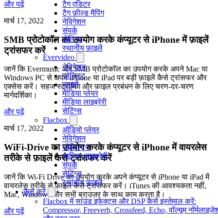
और पढ़ें
टैग एडिटर
टैग फ़ील्ड मैपिंग
मार्च 17, 2022
नेविगेशन
संपर्क
SMB प्रोटोकॉल का उपयोग करके कंप्यूटर से iPhone में फ़ाइलें
सेटिंग्स
स्थानीय फ़ाइलें
ट्रांसफर करें
Evervideo
नेविगेशन
जानें कि Evermusic और SMB प्रोटोकॉल का उपयोग करके अपने Mac या
प्लेलिस्ट
Windows PC से अपने iPhone या iPad पर बड़ी फ़ाइलें कैसे ट्रांसफर और
फाइलें
एक्सेस करें। सहज स्ट्रीमिंग और फ़ाइल प्रबंधन के लिए चरण-दर-चरण
मीडिया प्लेयर
मार्गदर्शिका।
मीडिया लाइब्रेरी
सेटिंग्स
और पढ़ें
Flacbox
मार्च 17, 2022
ऑडियो प्लेयर
नेविगेशन
WiFi-Drive का उपयोग करके कंप्यूटर से iPhone में वायरलेस
प्लेलिस्ट्स
म्यूज़िक लाइब्रेरी
तरीके से फ़ाइलें कैसे ट्रांसफर करें
संपर्क
सेटिंग्स
जानें कि Wi-Fi Drive का उपयोग करके अपने कंप्यूटर से iPhone या iPad में
स्थानीय फ़ाइलें
वायरलेस तरीके से फ़ाइलें कैसे ट्रांसफर करें। iTunes की आवश्यकता नहीं,
कैसे करें
Mac, Windows और सभी ब्राउज़र के साथ काम करता है।
Flacbox में साउंड इफेक्ट्स और DSP कैसे इस्तेमाल करें:
Compressor, Freeverb, Crossfeed, Echo, वॉल्यूम नॉर्मलाइज़े
और पढ़ें