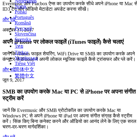
Nederlands
Evermusic और Flacbox ऐप्स का उपयोग करके सीधे अपने iPhone या Mac स
Norsk
ID3 टैग और ऑडियो मेटाडेटा अपडेट करना सीखें।
Polski
Português
और पढ़ें
Română
Русский
अक्टूबर 17, 2017
Slovenčina
Svenska
अपने iPhone पर लोकल फाइलें (iTunes फाइलें) कैसे चलाएं
ไทย
Türkçe
जानें कि iTunes फाइल शेयरिंग, WiFi Drive या SMB का उपयोग करके अपने
Українська
कंप्यूटर से iPhone में अपनी लोकल म्यूजिक फाइलें कैसे ट्रांसफर और प्ले करें।
Tiếng Việt
简体中文
और पढ़ें
繁體中文
जून 9, 2017
SMB का उपयोग करके Mac या PC से iPhone पर अपना संगीत
स्ट्रीम करें
जानें कि Evermusic और SMB प्रोटोकॉल का उपयोग करके Mac या
Windows PC से अपने iPhone या iPad पर अपना संगीत संग्रह कैसे स्ट्रीम
करें। सिंक किए बिना कनेक्ट करने और ऑडियो का आनंद लेने के लिए एक सरल
चरण-दर-चरण मार्गदर्शिका।