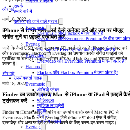
लाइसेंस समझौता
संपर्क
और पढ़ें
हमारे बारे में
मार्च 18, 2022
अक्सर पूछे जाने वाले प्रश्न
Evermusic
iPhone से USB फ्लैशकार्ड कैसे कनेक्ट करें और उस पर मौजूद
Evermusic और Flacbox में क्या अंतर है
संगीत सुनें या फ़ाइलें प्रबंधित करें
Evermusic और Evermusic Premium के बीच क्या अंतर
Evertag
जानें कि कैसे USB फ्लैश ड्राइव या SD कार्ड को अपने iPhone से कनेक्ट करें
Evertag और Evertag Premium में क्या अंतर है
और Evermusic, Flacbox या Evertag का उपयोग करके संगीत फ़ाइलों को
Evervideo
प्रबंधित या चलाएं। Apple एडेप्टर और SanDisk iXpand ड्राइव का समर्थन
Evervideo और Evervideo Premium में क्या अंतर है?
करता है।
Flacbox
Flacbox और Flacbox Premium में क्या अंतर है?
और पढ़ें
उपयोगकर्ता गाइड
मार्च 18, 2022
Evermusic
ऑडियो प्लेयर
Finder का उपयोग करके Mac से iPhone या iPad में फ़ाइलें कैस
नेविगेशन
प्लेलिस्ट्स
ट्रांसफर करें
म्यूजिक लाइब्रेरी
संपर्क
Finder या iTunes फ़ाइल शेयरिंग का उपयोग करके अपने Mac या PC से
सेटिंग्स
Evermusic, Flacbox या Evertag जैसे iPhone या iPad ऐप्स में संगीत,
स्थानीय फाइलें
दस्तावेज़ और अन्य फ़ाइलें ट्रांसफर करने के लिए चरण-दर-चरण गाइड।
Evertag