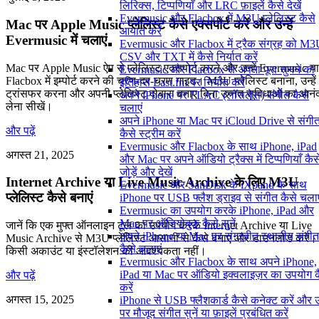
लिरिक्स, टिप्पणियाँ और LRC फ़ाइलें कैसे देखें
Evermusic और Flacbox में M3U प्लेलिस्ट कैसे
Mac पर Apple Music प्लेलिस्ट कैसे एक्सपोर्ट करें और उन्हें
आयात करें
Evermusic में चलाएं
Evermusic और Flacbox में ट्रैक संग्रह को M3
CSV और TXT में कैसे निर्यात करें
Mac पर Apple Music ऐप से प्लेलिस्ट एक्सपोर्ट करने और उन्हें Evermusic या
Evermusic और Flacbox से अपना पूरा सुनने का
Flacbox में इम्पोर्ट करने की चरण-दर-चरण गाइड। M3U प्लेलिस्ट बनाना, उन्हें
इतिहास Last.fm पर निर्यात करें
ट्रांसफर करना और अपनी प्लेलिस्ट दोबारा बनाए बिना उन्नत सुविधाओं का आनं
अपने iPhone पर FLAC (लॉसलेस) संगीत कैसे
लेना सीखें।
चलाएं
अपने iPhone या Mac पर iCloud Drive से संगी
और पढ़ें
कैसे स्ट्रीम करें
Evermusic और Flacbox के साथ iPhone, iPad
अगस्त 21, 2025
और Mac पर अपने ऑडियो ट्रैक्स में टिप्पणियाँ कैस
जोड़ें और देखें
Internet Archive या Live Music Archive के लिए M3U
Evermusic और SanDisk के iXpand के साथ
प्लेलिस्ट कैसे बनाएं
iPhone पर USB फ्लैश ड्राइव से संगीत कैसे चलाए
Evermusic का उपयोग करके iPhone, iPad और
Mac पर ऑडियोबुक कैसे सुनें
जानें कि एक मुफ्त ऑनलाइन टूल का उपयोग करके Internet Archive या Live
अपने iPhone या Mac पर संग्रहीत स्थानीय संगीत
Music Archive से M3U प्लेलिस्ट आसानी से कैसे बनाएं और डाउनलोड करें।
कैसे चलाएं
किसी अकाउंट या इंस्टॉलेशन की आवश्यकता नहीं।
Evermusic और Flacbox के साथ अपने iPhone,
iPad या Mac पर ऑडियो इक्वलाइज़र का उपयोग क
और पढ़ें
करें
अगस्त 15, 2025
iPhone से USB फ्लैशकार्ड कैसे कनेक्ट करें और
पर मौजूद संगीत सुनें या फ़ाइलें प्रबंधित करें