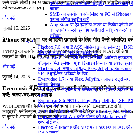
कैसे बदलें सीखें। MP3 कवर को कस्टमाइज़ करने और मेटाडेटा संपादित करने
अपने iPhone पर लोकल फाइलें (iTunes फाइलें) क
की चरण-दर-चरण गाइड।
चलाएं
SMB का उपयोग करके Mac या PC से iPhone प
और पढ़ें
अपना संगीत स्ट्रीम करें
App Store से ऐप इंस्टॉल करने या रिडीम प्रोमो 
जुलाई 15, 2025
का उपयोग करके इन-ऐप खरीदारी सक्रिय करने क
तरीका
iPhone या MAC पर ऑडियो फ़ाइलों के लिए गीत कैसे संपादित करे
ब्लॉग
Flacbox 7.6: नया BASS ऑडियो इंजन, इफेक्ट्स, DSP
Evertag का उपयोग करके अपने iPhone पर सीधे MP3 और FLAC ऑडियो
और एक लाइव म्यूज़िक विज़ुअलाइज़र
फ़ाइलों के गीत, ID3 टैग और मेटाडेटा आसानी से संपादित करें।
Evermusic 8.7: असली गैपलेस प्लेबैक, ऑडियो इफ़ेक्ट्स
वॉल्यूम नॉर्मलाइज़ेशन, पुनः डिज़ाइन किया गया इक्वलाइज़र
और पढ़ें
Flacbox 7.4: नया CarPlay, Plex, Jellyfin, Subsonic,
SFTP हाई-रेज ऑडियो के लिए
जुलाई 14, 2025
Evervideo 1.7: नया Plex, Jellyfin, क्लाउड स्ट्रीमिंग,
प्लेबैक जेस्चर
Evermusic में डिवाइस के बीच अपनी संगीत लाइब्रेरी कैसे ट्रांसफ
Evertag 4.2: नए क्लाउड कनेक्शन, टैग एडिटर सेटिंग्स क
करें: चरण-दर-चरण गाइड
व्याख्या
Evermusic 8.6: नया CarPlay, Plex, Jellyfin, SFTP
लिरिक्स विजेट
Wi-Fi Drive और बैकअप टूल का उपयोग करके अपनी Evermusic संगीत
2026 में iPhone के लिए सर्वश्रेष्ठ क्लाउड म्यूजिक प्लेयर
लाइब्रेरी, प्लेलिस्ट्स, एल्बम आर्टवर्क और सेटिंग्स को एक iPhone, iPad या Ma
OpenAI के साथ Wix ब्लॉग पोस्ट को Markdown में
से दूसरे में आसानी से ट्रांसफर करें।
एक्सपोर्ट करें
और पढ़ें
Flacbox से iPhone और Mac पर Lossless FLAC और
DSD चलाएं