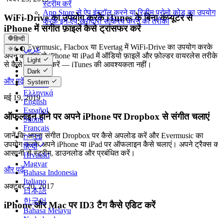
स्ट्रीम करें
App Store से ऐप इंस्टॉल करने या रिडीम प्रोमो कोड का उपयोग
WiFi-Drive का उपयोग करके iTunes के बिना कंप्यूटर से
करके इन-ऐप खरीदारी सक्रिय करने का तरीका
iPhone में संगीत फ़ाइलें कैसे ट्रांसफर करें
हिन्दी
जानें कि Evermusic, Flacbox या Evertag में WiFi-Drive का उपयोग करके
عربي
अपने कंप्यूटर से iPhone या iPad में ऑडियो फ़ाइलें और फ़ोल्डर वायरलेस तरीके
Català
Light
से कैसे ट्रांसफर करें — iTunes की आवश्यकता नहीं।
Čeština
Dark
Dansk
और पढ़ें
System
Deutsch
Ελληνικά
मई 19, 2019
English
Español
ऑफलाइन होने पर अपने iPhone पर Dropbox से संगीत चलाएं
Suomi
Français
जानें कि अपना संगीत Dropbox पर कैसे अपलोड करें और Evermusic का
עברית
उपयोग करके अपने iPhone या iPad पर ऑफलाइन कैसे चलाएं। अपने ट्रैक्स 
हिन्दी
आसानी से स्ट्रीम, डाउनलोड और प्रबंधित करें।
Hrvatski
Magyar
और पढ़ें
Bahasa Indonesia
Italiano
अक्टूबर 20, 2017
日本語
한국어
iPhone और Mac पर ID3 टैग कैसे एडिट करें
Bahasa Melayu