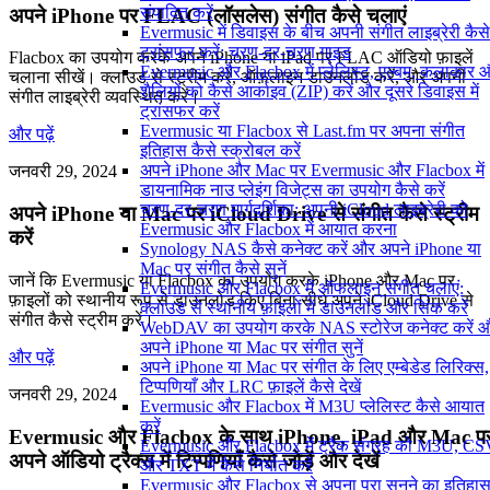
संपादित करें
अपने iPhone पर FLAC (लॉसलेस) संगीत कैसे चलाएं
Evermusic में डिवाइस के बीच अपनी संगीत लाइब्रेरी कैसे
ट्रांसफर करें: चरण-दर-चरण गाइड
Flacbox का उपयोग करके अपने iPhone या iPad पर FLAC ऑडियो फ़ाइलें
Evermusic और Flacbox में प्लेलिस्ट, एल्बम, कलाकार 
चलाना सीखें। क्लाउड से स्ट्रीम करें, ऑफ़लाइन डाउनलोड करें, और अपनी
शैलियों को कैसे आर्काइव (ZIP) करें और दूसरे डिवाइस में
संगीत लाइब्रेरी व्यवस्थित करें।
ट्रांसफर करें
Evermusic या Flacbox से Last.fm पर अपना संगीत
और पढ़ें
इतिहास कैसे स्क्रोबल करें
अपने iPhone और Mac पर Evermusic और Flacbox में
जनवरी 29, 2024
डायनामिक नाउ प्लेइंग विजेट्स का उपयोग कैसे करें
चरण-दर-चरण मार्गदर्शिका: अपनी iCloud लाइब्रेरी को
अपने iPhone या Mac पर iCloud Drive से संगीत कैसे स्ट्रीम
Evermusic और Flacbox में आयात करना
करें
Synology NAS कैसे कनेक्ट करें और अपने iPhone या
Mac पर संगीत कैसे सुनें
जानें कि Evermusic या Flacbox का उपयोग करके iPhone और Mac पर
Evermusic और Flacbox में ऑफलाइन संगीत चलाएं:
फ़ाइलों को स्थानीय रूप से डाउनलोड किए बिना सीधे अपने iCloud Drive से
क्लाउड से स्थानीय फ़ाइलों में डाउनलोड और सिंक करें
संगीत कैसे स्ट्रीम करें।
WebDAV का उपयोग करके NAS स्टोरेज कनेक्ट करें 
अपने iPhone या Mac पर संगीत सुनें
और पढ़ें
अपने iPhone या Mac पर संगीत के लिए एम्बेडेड लिरिक्स,
टिप्पणियाँ और LRC फ़ाइलें कैसे देखें
जनवरी 29, 2024
Evermusic और Flacbox में M3U प्लेलिस्ट कैसे आयात
करें
Evermusic और Flacbox के साथ iPhone, iPad और Mac प
Evermusic और Flacbox में ट्रैक संग्रह को M3U, C
अपने ऑडियो ट्रैक्स में टिप्पणियाँ कैसे जोड़ें और देखें
और TXT में कैसे निर्यात करें
Evermusic और Flacbox से अपना पूरा सुनने का इतिहा