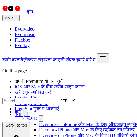
होम
उत्पाद
Evervideo
Evermusic
Flacbox
Evertag
ब्लॉग
दस्तावेज़ीकरण
सहायता
कानूनी
संपर्क
हमारे बारे में
On this page
अपनी Premium योजना चुनें
iOS और Mac के बीच खरीद साझा करना
खरीद पुनर्स्थापित करें
Evertag Free
CTRL K
Evertag Premium
Premium मुफ्त में आजमाएं
होम
क्या चुनें?
उत्पाद
Evermusic - iPhone और Mac के लिए ऑफलाइन म्यूजिक
Scroll to top
Evertag - iPhone और Mac के लिए म्यूज़िक टैग एडिटर
Evervideo - iPhone और Mac के लिए HD वीडियो प्ले