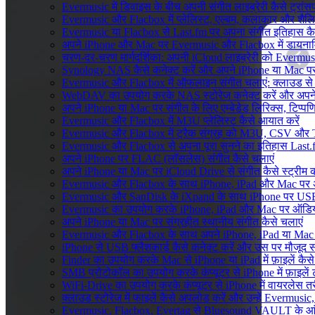
Evermusic में डिवाइस के बीच अपनी संगीत लाइब्रेरी कैसे ट्रा
Evermusic और Flacbox में प्लेलिस्ट, एल्बम, कलाकार और शैलियों
Evermusic या Flacbox से Last.fm पर अपना संगीत इतिहास कैसे
अपने iPhone और Mac पर Evermusic और Flacbox में डायनामिक 
चरण-दर-चरण मार्गदर्शिका: अपनी iCloud लाइब्रेरी को Evermu
Synology NAS कैसे कनेक्ट करें और अपने iPhone या Mac पर स
Evermusic और Flacbox में ऑफलाइन संगीत चलाएं: क्लाउड से स्
WebDAV का उपयोग करके NAS स्टोरेज कनेक्ट करें और अपने i
अपने iPhone या Mac पर संगीत के लिए एम्बेडेड लिरिक्स, टिप्पणिय
Evermusic और Flacbox में M3U प्लेलिस्ट कैसे आयात करें
Evermusic और Flacbox में ट्रैक संग्रह को M3U, CSV और TXT 
Evermusic और Flacbox से अपना पूरा सुनने का इतिहास Last.fm
अपने iPhone पर FLAC (लॉसलेस) संगीत कैसे चलाएं
अपने iPhone या Mac पर iCloud Drive से संगीत कैसे स्ट्रीम कर
Evermusic और Flacbox के साथ iPhone, iPad और Mac पर अपने ऑड
Evermusic और SanDisk के iXpand के साथ iPhone पर USB फ्
Evermusic का उपयोग करके iPhone, iPad और Mac पर ऑडियोबु
अपने iPhone या Mac पर संग्रहीत स्थानीय संगीत कैसे चलाएं
Evermusic और Flacbox के साथ अपने iPhone, iPad या Mac प
iPhone से USB फ्लैशकार्ड कैसे कनेक्ट करें और उस पर मौजूद संगीत
Finder का उपयोग करके Mac से iPhone या iPad में फ़ाइलें कैसे 
SMB प्रोटोकॉल का उपयोग करके कंप्यूटर से iPhone में फ़ाइलें ट
WiFi-Drive का उपयोग करके कंप्यूटर से iPhone में वायरलेस तरीके
क्लाउड स्टोरेज में फाइलें कैसे अपलोड करें और उन्हें Evermusic
Evermusic, Flacbox, Evertag से Bluesound VAULT के आंतरि