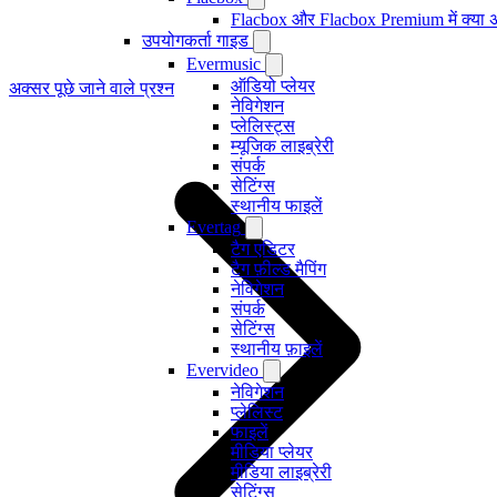
Flacbox और Flacbox Premium में क्या अ
उपयोगकर्ता गाइड
Evermusic
ऑडियो प्लेयर
अक्सर पूछे जाने वाले प्रश्न
नेविगेशन
प्लेलिस्ट्स
म्यूजिक लाइब्रेरी
संपर्क
सेटिंग्स
स्थानीय फाइलें
Evertag
टैग एडिटर
टैग फ़ील्ड मैपिंग
नेविगेशन
संपर्क
सेटिंग्स
स्थानीय फ़ाइलें
Evervideo
नेविगेशन
प्लेलिस्ट
फाइलें
मीडिया प्लेयर
मीडिया लाइब्रेरी
सेटिंग्स