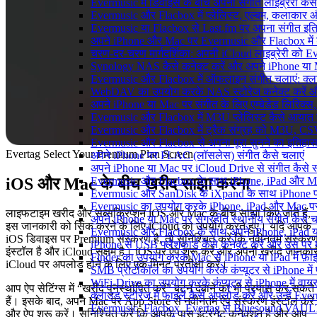
Evermusic में डिवाइस के बीच अपनी संगीत लाइब्रेरी कै
Evermusic और Flacbox में प्लेलिस्ट, एल्बम, कलाकार और 
Evermusic या Flacbox से Last.fm पर अपना संगीत इतिह
अपने iPhone और Mac पर Evermusic और Flacbox में डाय
चरण-दर-चरण मार्गदर्शिका: अपनी iCloud लाइब्रेरी को
Synology NAS कैसे कनेक्ट करें और अपने iPhone या Ma
Evermusic और Flacbox में ऑफलाइन संगीत चलाएं: क्लाउ
WebDAV का उपयोग करके NAS स्टोरेज कनेक्ट करें और 
अपने iPhone या Mac पर संगीत के लिए एम्बेडेड लिरिक्स, ट
Evermusic और Flacbox में M3U प्लेलिस्ट कैसे आयात क
Evermusic और Flacbox में ट्रैक संग्रह को M3U, CSV औ
Evermusic और Flacbox से अपना पूरा सुनने का इतिहास L
Evertag Select Your Premium Plan Screen
अपने iPhone पर FLAC (लॉसलेस) संगीत कैसे चलाएं
अपने iPhone या Mac पर iCloud Drive से संगीत कैसे स्ट
iOS और Mac के बीच खरीद साझा करना
Evermusic और Flacbox के साथ iPhone, iPad और Mac पर अ
Evermusic और SanDisk के iXpand के साथ iPhone पर 
Evermusic का उपयोग करके iPhone, iPad और Mac पर ऑ
लाइफटाइम खरीद और सब्सक्रिप्शन iOS और Mac के बीच साझा किए जाते हैं,
अपने iPhone या Mac पर संग्रहीत स्थानीय संगीत कैसे च
इस जानकारी को सिंक करने के लिए iCloud का उपयोग करते हुए। यदि आपके
Evermusic और Flacbox के साथ अपने iPhone, iPad या
iOS डिवाइस पर Premium संस्करण है, तो सुनिश्चित करें कि नवीनतम संस्कर
iPhone से USB फ्लैशकार्ड कैसे कनेक्ट करें और उस पर मौजू
इंस्टॉल है और iCloud सक्षम है। iOS पर ऐप शुरू करें और अपनी खरीद जानकार
Finder का उपयोग करके Mac से iPhone या iPad में फ़ाइले
iCloud पर अपलोड होने के लिए एक मिनट प्रतीक्षा करें।
SMB प्रोटोकॉल का उपयोग करके कंप्यूटर से iPhone में फ़
WiFi-Drive का उपयोग करके कंप्यूटर से iPhone में वायरले
आप ऐप सेटिंग्स में “खरीद पुनर्स्थापित करें” बटन दबाने का भी प्रयास कर सकते
क्लाउड स्टोरेज में फाइलें कैसे अपलोड करें और उन्हें Ev
हैं। इसके बाद, अपने Mac पर App Store से नवीनतम ऐप संस्करण इंस्टॉल करें
Evermusic, Flacbox, Evertag से Bluesound VAULT के
और ऐप शुरू करें। सुनिश्चित करें कि आपके पास इंटरनेट कनेक्शन है और आप