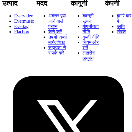
उत्पाद
मदद
कानूनी
कंपनी
Evervideo
अक्सर पूछे
कानूनी
हमारे बारे
Evermusic
जाने वाले
सूचना
में
Evertag
प्रश्न
गोपनीयता
ब्लॉग
Flacbox
कैसे करें
नीति
संपर्क
उपयोगकर्ता
कुकी नीति
मार्गदर्शिका
नियम और
सहायता से
शर्तें
संपर्क करें
लाइसेंस
अनुबंध