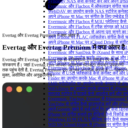
Synology NAS कैसे कनेक्ट करें और अपने iPhone
Evermusic और Flacbox में ऑफलाइन संगीत चलाएं:
WebDAV का उपयोग करके NAS स्टोरेज कनेक्ट कर
अपने iPhone या Mac पर संगीत के लिए एम्बेडेड लिर
Evermusic और Flacbox में M3U प्लेलिस्ट कैसे
Evermusic और Flacbox में ट्रैक संग्रह को M3U
Evermusic और Flacbox से अपना पूरा सुनने का इत
Evertag और Evertag Premium में क्या अंतर है
अपने iPhone पर FLAC (लॉसलेस) संगीत कैसे च
अपने iPhone या Mac पर iCloud Drive से संगीत क
Evertag और Evertag Premium में क्या अंतर है
Evermusic और Flacbox के साथ iPhone, iPad और M
Evermusic और SanDisk के iXpand के साथ iPho
Evermusic का उपयोग करके iPhone, iPad और Ma
Evertag और Evertag Premium एक ही शक्तिशाली टैग संपादन ऐप के दो
अपने iPhone या Mac पर संग्रहीत स्थानीय संगीत
संस्करण हैं। जहां Evertag Free आपको आवश्यक मेटाडेटा संपादन उपकरणों
Evermusic और Flacbox के साथ अपने iPhone, i
तक पहुंच देती है, Evertag Premium पूरा अनुभव अनलॉक करती है — विज्ञापन
iPhone से USB फ्लैशकार्ड कैसे कनेक्ट करें और उस 
मुक्त, असीमित और अनुकूलनीय।
Finder का उपयोग करके Mac से iPhone या iPad में
SMB प्रोटोकॉल का उपयोग करके कंप्यूटर से iPhone
WiFi-Drive का उपयोग करके कंप्यूटर से iPhone में
क्लाउड स्टोरेज में फाइलें कैसे अपलोड करें और उन
Evermusic, Flacbox, Evertag से Bluesound V
YouTube से संगीत कैसे डाउनलोड करें और iPhon
अपने Google खाते से थर्ड-पार्टी ऐप को कैसे डिस्कन
iPhone पर संगीत बजाते हुए वीडियो कैसे रिकॉर्ड कर
Windows 10 पर DLNA मीडिया सर्वर कैसे सक्षम 
WD My Cloud Home से iPhone पर संगीत कैसे