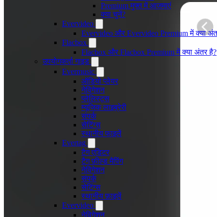
Premium मुफ्त में आजमाएं
क्या चुनें?
Evervideo
Evervideo और Evervideo Premium में क्या अंत
Flacbox
Flacbox और Flacbox Premium में क्या अंतर है?
उपयोगकर्ता गाइड
Evermusic
ऑडियो प्लेयर
नेविगेशन
प्लेलिस्ट्स
म्यूजिक लाइब्रेरी
संपर्क
सेटिंग्स
स्थानीय फाइलें
Evertag
टैग एडिटर
टैग फ़ील्ड मैपिंग
नेविगेशन
संपर्क
सेटिंग्स
स्थानीय फ़ाइलें
Evervideo
नेविगेशन