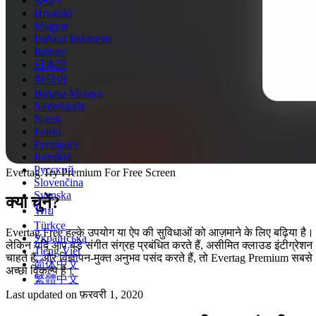
हिन्दी
Hrvatski
Magyar
Bahasa Indonesia
Italiano
日本語
한국어
Bahasa Melayu
Nederlands
Norsk
Polski
Português
Română
Русский
Evertag Try Premium For Free Screen
Slovenčina
Svenska
क्या चुनें?
ไทย
Türkçe
Evertag Free हल्के उपयोग या ऐप की सुविधाओं को आज़माने के लिए बढ़िया है।
Українська
लेकिन यदि आप बड़े संगीत संग्रह प्रबंधित करते हैं, असीमित क्लाउड इंटीग्रेशन
Tiếng Việt
चाहते हैं, और विज्ञापन-मुक्त अनुभव पसंद करते हैं, तो Evertag Premium सबसे
简体中文
अच्छा विकल्प है।
繁體中文
Last updated on
फ़रवरी 1, 2020