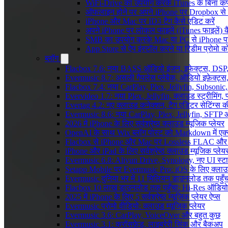
WiFi-Drive का उपयोग करके iTunes के बिना कंप्यूट
ऑफलाइन होने पर अपने iPhone पर Dropbox से 
iPhone और Mac पर ID3 टैग कैसे एडिट करें
अपने iPhone पर लोकल फाइलें (iTunes फाइलें) क
SMB का उपयोग करके Mac या PC से iPhone पर अ
App Store से ऐप इंस्टॉल करने या रिडीम प्रोम
ब्लॉग
Flacbox 7.6: नया BASS ऑडियो इंजन, इफेक्ट्स, DSP, 
Evermusic 8.7: असली गैपलेस प्लेबैक, ऑडियो इफ़ेक्ट्स, 
Flacbox 7.4: नया CarPlay, Plex, Jellyfin, Subsonic
Evervideo 1.7: नया Plex, Jellyfin, क्लाउड स्ट्रीमिंग, प
Evertag 4.2: नए क्लाउड कनेक्शन, टैग एडिटर सेटिंग्स की
Evermusic 8.6: नया CarPlay, Plex, Jellyfin, SFTP 
2026 में iPhone के लिए सर्वश्रेष्ठ क्लाउड म्यूजिक प्लेयर
OpenAI के साथ Wix ब्लॉग पोस्ट को Markdown में एक्सप
Flacbox से iPhone और Mac पर Lossless FLAC और
iPhone और iPad के लिए सर्वश्रेष्ठ क्लाउड म्यूजिक प्लेय
Evermusic 6.8: Aliyun Drive, Synology, नए UI स्ट
Setapp Mobile पर Evermusic Pro: iOS के लिए क्लाउ
Evermusic दुनिया भर में 11 मिलियन डाउनलोड तक पहुँच
Flacbox 10 लाख डाउनलोड तक पहुँचा: Hi-Res ऑडियो
2025 में iPhone के लिए 5 सर्वश्रेष्ठ म्यूज़िक प्लेयर ऐप्स
Evermusic प्रोमो वीडियो: क्लाउड म्यूजिक प्लेयर
Evermusic 3.6: CarPlay, VoiceOver और बहुत कुछ
Evermusic 3.1: क्रॉसफ़ेड, लाइब्रेरी सिंक और बैकअप