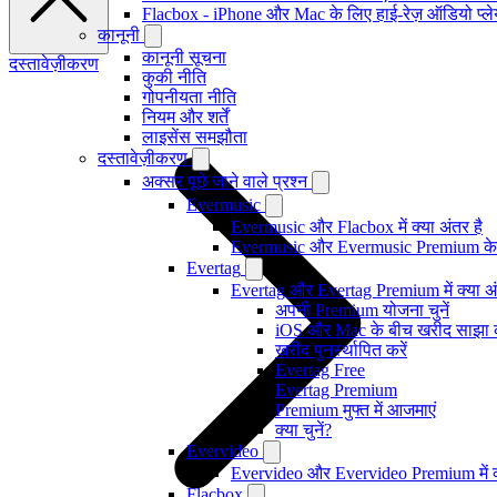
Flacbox - iPhone और Mac के लिए हाई-रेज़ ऑडियो प्ल
कानूनी
कानूनी सूचना
दस्तावेज़ीकरण
कुकी नीति
गोपनीयता नीति
नियम और शर्तें
लाइसेंस समझौता
दस्तावेज़ीकरण
अक्सर पूछे जाने वाले प्रश्न
Evermusic
Evermusic और Flacbox में क्या अंतर है
Evermusic और Evermusic Premium के ब
Evertag
Evertag और Evertag Premium में क्या अं
अपनी Premium योजना चुनें
iOS और Mac के बीच खरीद साझा
खरीद पुनर्स्थापित करें
Evertag Free
Evertag Premium
Premium मुफ्त में आजमाएं
क्या चुनें?
Evervideo
Evervideo और Evervideo Premium में क्
Flacbox