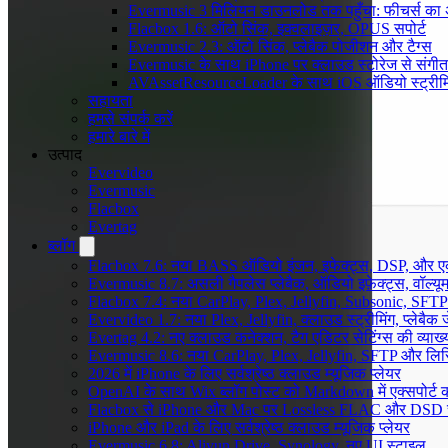
Evermusic 3 मिलियन डाउनलोड तक पहुँचा: फीचर्स क
Flacbox 1.6: ऑटो सिंक, इक्वलाइज़र, OPUS सपोर्ट
Evermusic 2.3: ऑटो सिंक, प्लेबैक पोजीशन और टैग्स
Evermusic के साथ iPhone पर क्लाउड स्टोरेज से संगीत स
AVAssetResourceLoader के साथ iOS ऑडियो स्ट्रीमि
सहायता
हमसे संपर्क करें
हमारे बारे में
उत्पाद
Evervideo
Evermusic
Flacbox
Evertag
ब्लॉग
Flacbox 7.6: नया BASS ऑडियो इंजन, इफेक्ट्स, DSP, और एक 
Evermusic 8.7: असली गैपलेस प्लेबैक, ऑडियो इफ़ेक्ट्स, वॉल्यूम
Flacbox 7.4: नया CarPlay, Plex, Jellyfin, Subsonic, SFTP
Evervideo 1.7: नया Plex, Jellyfin, क्लाउड स्ट्रीमिंग, प्लेबैक 
Evertag 4.2: नए क्लाउड कनेक्शन, टैग एडिटर सेटिंग्स की व्याख्
Evermusic 8.6: नया CarPlay, Plex, Jellyfin, SFTP और लिर
2026 में iPhone के लिए सर्वश्रेष्ठ क्लाउड म्यूजिक प्लेयर
OpenAI के साथ Wix ब्लॉग पोस्ट को Markdown में एक्सपोर्ट कर
Flacbox से iPhone और Mac पर Lossless FLAC और DSD 
iPhone और iPad के लिए सर्वश्रेष्ठ क्लाउड म्यूजिक प्लेयर
Evermusic 6.8: Aliyun Drive, Synology, नए UI स्टाइल