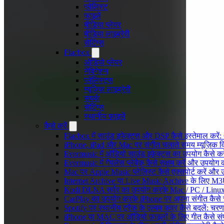
प्लेलिस्ट
फाइलें
मीडिया प्लेयर
मीडिया लाइब्रेरी
सेटिंग्स
Flacbox
ऑडियो प्लेयर
नेविगेशन
प्लेलिस्ट्स
म्यूज़िक लाइब्रेरी
संपर्क
सेटिंग्स
स्थानीय फ़ाइलें
कैसे करें
Flacbox में साउंड इफेक्ट्स और DSP कैसे इस्तेमाल करें
iPhone, iPad और Mac पर संगीत चलाते समय म्यूज़िक विज
Evermusic में ऑडियो साउंड इफ़ेक्ट्स का उपयोग कैसे करें:
Evermusic में गैपलेस प्लेबैक कैसे सक्षम करें और उपयोग क
Mac पर Apple Music प्लेलिस्ट कैसे एक्सपोर्ट करें और उन
Internet Archive या Live Music Archive के लिए M3U प
Kodi DLNA सर्वर का उपयोग करके Mac / PC / Linux 
CarPlay का उपयोग करके iPhone पर अपना संगीत कैसे 
Spotify पर स्थानीय ट्रैक के एल्बम कवर कैसे बदलें: 
iPhone या MAC पर ऑडियो फ़ाइलों के लिए गीत कैसे संप