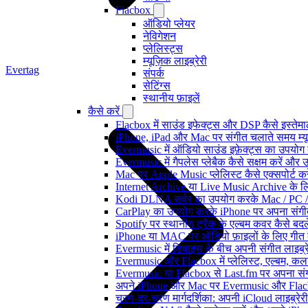
Flacbox
ऑडियो प्लेयर
नेविगेशन
प्लेलिस्ट्स
म्यूज़िक लाइब्रेरी
Evertag
संपर्क
सेटिंग्स
स्थानीय फ़ाइलें
कैसे करें
Flacbox में साउंड इफेक्ट्स और DSP कैसे इस्तेम
iPhone, iPad और Mac पर संगीत चलाते समय म्यूज़
Evermusic में ऑडियो साउंड इफ़ेक्ट्स का उपयोग कैस
Evermusic में गैपलेस प्लेबैक कैसे सक्षम करें और 
Mac पर Apple Music प्लेलिस्ट कैसे एक्सपोर्ट करें
Internet Archive या Live Music Archive के लि
Kodi DLNA सर्वर का उपयोग करके Mac / PC / 
CarPlay का उपयोग करके iPhone पर अपना संगीत
Spotify पर स्थानीय ट्रैक के एल्बम कवर कैसे ब
iPhone या MAC पर ऑडियो फ़ाइलों के लिए गीत कै
Evermusic में डिवाइस के बीच अपनी संगीत लाइब्र
Evermusic और Flacbox में प्लेलिस्ट, एल्बम, कला
Evermusic या Flacbox से Last.fm पर अपना संगी
अपने iPhone और Mac पर Evermusic और Flacbox म
चरण-दर-चरण मार्गदर्शिका: अपनी iCloud लाइब्र