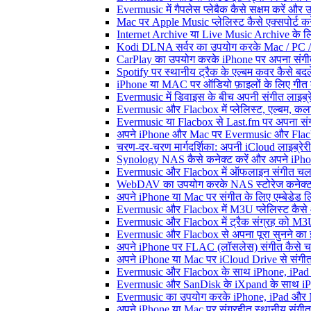
Evermusic में गैपलेस प्लेबैक कैसे सक्षम करें और 
Mac पर Apple Music प्लेलिस्ट कैसे एक्सपोर्ट करें
Internet Archive या Live Music Archive के लि
Kodi DLNA सर्वर का उपयोग करके Mac / PC / 
CarPlay का उपयोग करके iPhone पर अपना संगीत
Spotify पर स्थानीय ट्रैक के एल्बम कवर कैसे ब
iPhone या MAC पर ऑडियो फ़ाइलों के लिए गीत कै
Evermusic में डिवाइस के बीच अपनी संगीत लाइब्र
Evermusic और Flacbox में प्लेलिस्ट, एल्बम, कला
Evermusic या Flacbox से Last.fm पर अपना संगी
अपने iPhone और Mac पर Evermusic और Flacbox म
चरण-दर-चरण मार्गदर्शिका: अपनी iCloud लाइब्र
Synology NAS कैसे कनेक्ट करें और अपने iPhone
Evermusic और Flacbox में ऑफलाइन संगीत चलाएं:
WebDAV का उपयोग करके NAS स्टोरेज कनेक्ट कर
अपने iPhone या Mac पर संगीत के लिए एम्बेडेड लिर
Evermusic और Flacbox में M3U प्लेलिस्ट कैसे
Evermusic और Flacbox में ट्रैक संग्रह को M3U
Evermusic और Flacbox से अपना पूरा सुनने का इत
अपने iPhone पर FLAC (लॉसलेस) संगीत कैसे च
अपने iPhone या Mac पर iCloud Drive से संगीत क
Evermusic और Flacbox के साथ iPhone, iPad और M
Evermusic और SanDisk के iXpand के साथ iPho
Evermusic का उपयोग करके iPhone, iPad और Ma
अपने iPhone या Mac पर संग्रहीत स्थानीय संगीत