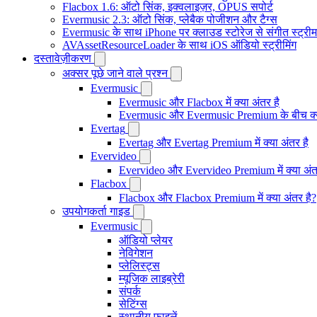
Flacbox 1.6: ऑटो सिंक, इक्वलाइज़र, OPUS सपोर्ट
Evermusic 2.3: ऑटो सिंक, प्लेबैक पोजीशन और टैग्स
Evermusic के साथ iPhone पर क्लाउड स्टोरेज से संगीत स्ट्रीम 
AVAssetResourceLoader के साथ iOS ऑडियो स्ट्रीमिंग
दस्तावेज़ीकरण
अक्सर पूछे जाने वाले प्रश्न
Evermusic
Evermusic और Flacbox में क्या अंतर है
Evermusic और Evermusic Premium के बीच क्य
Evertag
Evertag और Evertag Premium में क्या अंतर है
Evervideo
Evervideo और Evervideo Premium में क्या अंत
Flacbox
Flacbox और Flacbox Premium में क्या अंतर है?
उपयोगकर्ता गाइड
Evermusic
ऑडियो प्लेयर
नेविगेशन
प्लेलिस्ट्स
म्यूजिक लाइब्रेरी
संपर्क
सेटिंग्स
स्थानीय फाइलें