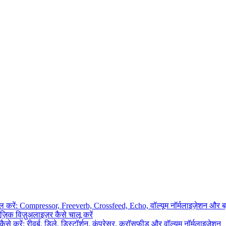
ाल करें: Compressor, Freeverb, Crossfeed, Echo, वॉल्यूम नॉर्मलाइज़ेशन और 
िक विज़ुअलाइज़र कैसे चालू करें
े करें: रीवर्ब, डिले, डिस्टॉर्शन, कंप्रेसर, क्रॉसफीड और वॉल्यूम नॉर्मलाइज़ेशन