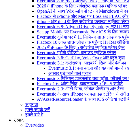
Evermusic 8.6: नया CarPlay, Plex, Jellyfin, SFTP 
2026 में iPhone के लिए सर्वश्रेष्ठ क्लाउड म्यूजिक प्लेयर
OpenAI के साथ Wix ब्लॉग पोस्ट को Markdown में एक्सप
Flacbox से iPhone और Mac पर Lossless FLAC और
iPhone और iPad के लिए सर्वश्रेष्ठ क्लाउड म्यूजिक प्लेय
Evermusic 6.8: Aliyun Drive, Synology, नए UI स्ट
Setapp Mobile पर Evermusic Pro: iOS के लिए क्लाउ
Evermusic दुनिया भर में 11 मिलियन डाउनलोड तक पहुँच
Flacbox 10 लाख डाउनलोड तक पहुँचा: Hi-Res ऑडियो
2025 में iPhone के लिए 5 सर्वश्रेष्ठ म्यूज़िक प्लेयर ऐप्स
Evermusic प्रोमो वीडियो: क्लाउड म्यूजिक प्लेयर
Evermusic 3.6: CarPlay, VoiceOver और बहुत कुछ
Evermusic 3.1: क्रॉसफ़ेड, लाइब्रेरी सिंक और बैकअप
Evermusic 3.1: क्या बदला और यह क्यों मायने रख
अक्सर पूछे जाने वाले प्रश्न
Evermusic 3 मिलियन डाउनलोड तक पहुँचा: फीचर्स क
Flacbox 1.6: ऑटो सिंक, इक्वलाइज़र, OPUS सपोर्ट
Evermusic 2.3: ऑटो सिंक, प्लेबैक पोजीशन और टैग्स
Evermusic के साथ iPhone पर क्लाउड स्टोरेज से संगीत स
AVAssetResourceLoader के साथ iOS ऑडियो स्ट्रीमि
सहायता
हमसे संपर्क करें
हमारे बारे में
उत्पाद
Evervideo