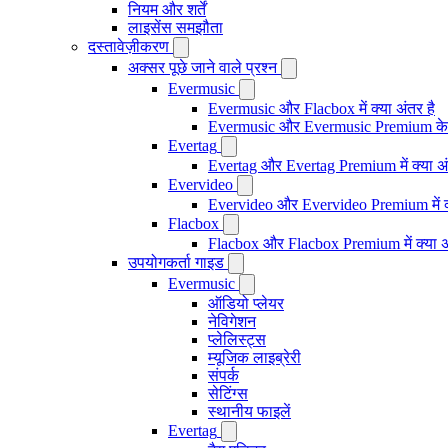
नियम और शर्तें
लाइसेंस समझौता
दस्तावेज़ीकरण
अक्सर पूछे जाने वाले प्रश्न
Evermusic
Evermusic और Flacbox में क्या अंतर है
Evermusic और Evermusic Premium के ब
Evertag
Evertag और Evertag Premium में क्या अं
Evervideo
Evervideo और Evervideo Premium में क्
Flacbox
Flacbox और Flacbox Premium में क्या अ
उपयोगकर्ता गाइड
Evermusic
ऑडियो प्लेयर
नेविगेशन
प्लेलिस्ट्स
म्यूजिक लाइब्रेरी
संपर्क
सेटिंग्स
स्थानीय फाइलें
Evertag