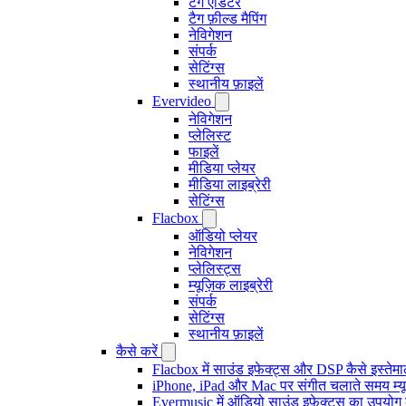
टैग एडिटर
टैग फ़ील्ड मैपिंग
नेविगेशन
संपर्क
सेटिंग्स
स्थानीय फ़ाइलें
Evervideo
नेविगेशन
प्लेलिस्ट
फाइलें
मीडिया प्लेयर
मीडिया लाइब्रेरी
सेटिंग्स
Flacbox
ऑडियो प्लेयर
नेविगेशन
प्लेलिस्ट्स
म्यूज़िक लाइब्रेरी
संपर्क
सेटिंग्स
स्थानीय फ़ाइलें
कैसे करें
Flacbox में साउंड इफेक्ट्स और DSP कैसे इस्तेम
iPhone, iPad और Mac पर संगीत चलाते समय म्यूज़
Evermusic में ऑडियो साउंड इफ़ेक्ट्स का उपयोग कैस