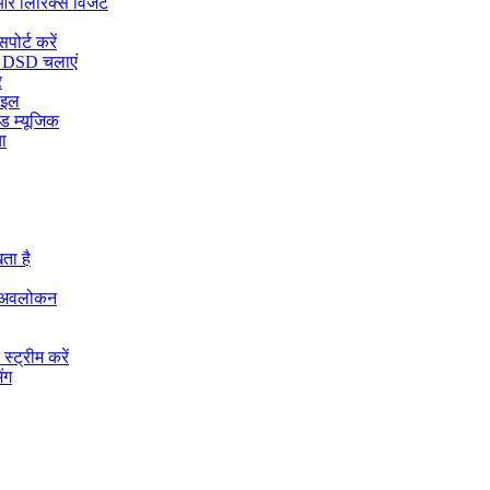
और लिरिक्स विजेट
ोर्ट करें
 DSD चलाएं
र
ाइल
ड म्यूजिक
ा
ता है
ा अवलोकन
्ट्रीम करें
ंग