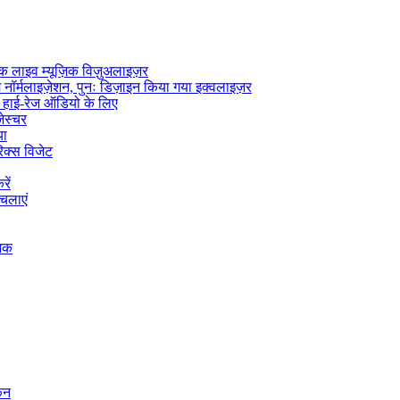
लाइव म्यूज़िक विज़ुअलाइज़र
 नॉर्मलाइज़ेशन, पुनः डिज़ाइन किया गया इक्वलाइज़र
 हाई-रेज ऑडियो के लिए
जेस्चर
या
िक्स विजेट
ें
चलाएं
जिक
कन