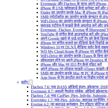
Evermusic और Flacbox के साथ अपने iPhone, i
iPhone से USB फ्लैशकार्ड कैसे कनेक्ट करें और उस 
Finder का उपयोग करके Mac से iPhone या iPad में
SMB प्रोटोकॉल का उपयोग करके कंप्यूटर से iPhone
WiFi-Drive का उपयोग करके कंप्यूटर से iPhone में
क्लाउड स्टोरेज में फाइलें कैसे अपलोड करें और उन
Evermusic, Flacbox, Evertag से Bluesound V
YouTube से संगीत कैसे डाउनलोड करें और iPhon
अपने Google खाते से थर्ड-पार्टी ऐप को कैसे डिस्कन
iPhone पर संगीत बजाते हुए वीडियो कैसे रिकॉर्ड कर
Windows 10 पर DLNA मीडिया सर्वर कैसे सक्षम 
WD My Cloud Home से iPhone पर संगीत कैसे
WiFi-Drive का उपयोग करके iTunes के बिना कंप्यूट
ऑफलाइन होने पर अपने iPhone पर Dropbox से 
iPhone और Mac पर ID3 टैग कैसे एडिट करें
अपने iPhone पर लोकल फाइलें (iTunes फाइलें) क
SMB का उपयोग करके Mac या PC से iPhone पर अ
App Store से ऐप इंस्टॉल करने या रिडीम प्रोम
ब्लॉग
Flacbox 7.6: नया BASS ऑडियो इंजन, इफेक्ट्स, DSP, 
Evermusic 8.7: असली गैपलेस प्लेबैक, ऑडियो इफ़ेक्ट्स, 
Flacbox 7.4: नया CarPlay, Plex, Jellyfin, Subsonic
Evervideo 1.7: नया Plex, Jellyfin, क्लाउड स्ट्रीमिंग, प
Evertag 4.2: नए क्लाउड कनेक्शन, टैग एडिटर सेटिंग्स की