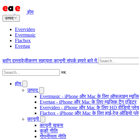
होम
उत्पाद
Evervideo
Evermusic
Flacbox
Evertag
ब्लॉग
दस्तावेज़ीकरण
सहायता
कानूनी
संपर्क
हमारे बारे में
⌘
K
होम
उत्पाद
Evermusic - iPhone और Mac के लिए ऑफलाइन म्यूजिक
Evertag - iPhone और Mac के लिए म्यूज़िक टैग एडिटर
Evervideo - iPhone और Mac के लिए HD वीडियो प्ले
Flacbox - iPhone और Mac के लिए हाई-रेज़ ऑडियो प्ल
कानूनी
कानूनी सूचना
कुकी नीति
गोपनीयता नीति