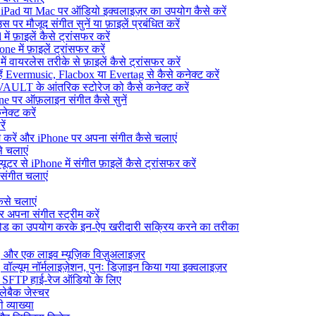
Pad या Mac पर ऑडियो इक्वलाइज़र का उपयोग कैसे करें
पर मौजूद संगीत सुनें या फ़ाइलें प्रबंधित करें
 फ़ाइलें कैसे ट्रांसफर करें
 में फ़ाइलें ट्रांसफर करें
 वायरलेस तरीके से फ़ाइलें कैसे ट्रांसफर करें
्हें Evermusic, Flacbox या Evertag से कैसे कनेक्ट करें
AULT के आंतरिक स्टोरेज को कैसे कनेक्ट करें
e पर ऑफ़लाइन संगीत कैसे सुनें
ेक्ट करें
ें
करें और iPhone पर अपना संगीत कैसे चलाएं
 चलाएं
र से iPhone में संगीत फ़ाइलें कैसे ट्रांसफर करें
संगीत चलाएं
ैसे चलाएं
पना संगीत स्ट्रीम करें
ो कोड का उपयोग करके इन-ऐप खरीदारी सक्रिय करने का तरीका
और एक लाइव म्यूज़िक विज़ुअलाइज़र
वॉल्यूम नॉर्मलाइज़ेशन, पुनः डिज़ाइन किया गया इक्वलाइज़र
, SFTP हाई-रेज ऑडियो के लिए
्लेबैक जेस्चर
 व्याख्या