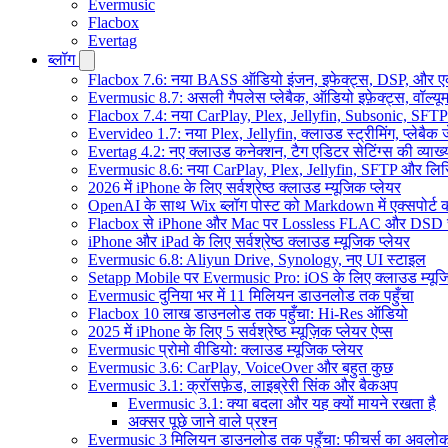
Evermusic
Flacbox
Evertag
ब्लॉग
Flacbox 7.6: नया BASS ऑडियो इंजन, इफेक्ट्स, DSP, और एक 
Evermusic 8.7: असली गैपलेस प्लेबैक, ऑडियो इफ़ेक्ट्स, वॉल्यूम
Flacbox 7.4: नया CarPlay, Plex, Jellyfin, Subsonic, SFTP
Evervideo 1.7: नया Plex, Jellyfin, क्लाउड स्ट्रीमिंग, प्लेबैक 
Evertag 4.2: नए क्लाउड कनेक्शन, टैग एडिटर सेटिंग्स की व्याख्
Evermusic 8.6: नया CarPlay, Plex, Jellyfin, SFTP और लिर
2026 में iPhone के लिए सर्वश्रेष्ठ क्लाउड म्यूजिक प्लेयर
OpenAI के साथ Wix ब्लॉग पोस्ट को Markdown में एक्सपोर्ट कर
Flacbox से iPhone और Mac पर Lossless FLAC और DSD 
iPhone और iPad के लिए सर्वश्रेष्ठ क्लाउड म्यूजिक प्लेयर
Evermusic 6.8: Aliyun Drive, Synology, नए UI स्टाइल
Setapp Mobile पर Evermusic Pro: iOS के लिए क्लाउड म्यू
Evermusic दुनिया भर में 11 मिलियन डाउनलोड तक पहुँचा
Flacbox 10 लाख डाउनलोड तक पहुँचा: Hi-Res ऑडियो
2025 में iPhone के लिए 5 सर्वश्रेष्ठ म्यूज़िक प्लेयर ऐप्स
Evermusic प्रोमो वीडियो: क्लाउड म्यूजिक प्लेयर
Evermusic 3.6: CarPlay, VoiceOver और बहुत कुछ
Evermusic 3.1: क्रॉसफ़ेड, लाइब्रेरी सिंक और बैकअप
Evermusic 3.1: क्या बदला और यह क्यों मायने रखता है
अक्सर पूछे जाने वाले प्रश्न
Evermusic 3 मिलियन डाउनलोड तक पहुँचा: फीचर्स का अवलो