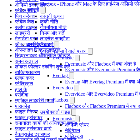
Flacbox - iPhone और Mac के लिए हाई-रेज़ ऑडियो प्ल
ऑडियो इक्वलाइज़र
कानूनी
प्लेबैक स्पीड
पिच करेक्शन
कानूनी सूचना
प्लेबैक कैश
कुकी नीति
स्लीप टाइमर
गोपनीयता नीति
लाइब्रेरी
नियम और शर्तें
मेटाडेटा पठन
लाइसेंस समझौता
ऑनलाइन सिंक्रनाइज़ेशन
दस्तावेज़ीकरण
ऑफलाइन सिंक्रनाइज़ेशन
अक्सर पूछे जाने वाले प्रश्न
सिंक्रनाइज़्ड ऑफ़लाइन फ़ोल्डर
Evermusic
समय अंतराल
Evermusic और Flacbox में क्या अंतर है
लोकल फ़ोल्डर स्कैनिंग शुरू करें
Evermusic और Evermusic Premium के ब
व्यक्तिगतकरण
Evertag
एल्बम कवर
Evertag और Evertag Premium में क्या अं
प्लेलिस्ट्स
Evervideo
हाल के
Evervideo और Evervideo Premium में क्
पसंदीदा
Flacbox
म्यूज़िक लाइब्रेरी हटाएं
पासकोड
Flacbox और Flacbox Premium में क्या अ
फ़ाइल मैनेजर
उपयोगकर्ता गाइड
फ़ाइल ट्रांसफर
Evermusic
समानांतर कार्यों की अधिकतम संख्या
ऑडियो प्लेयर
फ़ाइल ट्रांसफर कार्य
नेविगेशन
बैकग्राउंड ट्रांसफर
प्लेलिस्ट्स
डाउनलोड की गई फाइलें कहाँ सहेजें