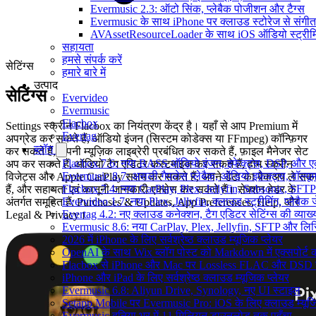
Evermusic 2.3: ऑटो सिंक, प्लेबैक पोजीशन और टैग्स
Evermusic के साथ iPhone पर क्लाउड स्टोरेज से संगीत स
AVAssetResourceLoader के साथ iOS ऑडियो स्ट्रीमि
सहायता
हमसे संपर्क करें
सेटिंग्स
हमारे बारे में
उत्पाद
सेटिंग्स
Evervideo
Evermusic
Flacbox
Settings स्क्रीन Flacbox का नियंत्रण केंद्र है। यहाँ से आप Premium में
Evertag
अपग्रेड कर सकते हैं, ऑडियो इंजन (सिस्टम कोडेक्स या FFmpeg) कॉन्फ़िगर
ब्लॉग
कर सकते हैं, अपनी म्यूज़िक लाइब्रेरी प्रबंधित कर सकते हैं, फ़ाइल मैनेजर सेट
Flacbox 7.6: नया BASS ऑडियो इंजन, इफेक्ट्स, DSP, और एक 
अप कर सकते हैं, ऑडियो टैग एडिटर कस्टमाइज़ कर सकते हैं, होम स्क्रीन
Evermusic 8.7: असली गैपलेस प्लेबैक, ऑडियो इफ़ेक्ट्स, वॉल्यूम
विजेट्स और Apple CarPlay सक्षम कर सकते हैं, अपने डेटा का बैकअप ले सक
Flacbox 7.4: नया CarPlay, Plex, Jellyfin, Subsonic, SFTP
हैं, और सहायता एवं कानूनी जानकारी एक्सेस कर सकते हैं। सेक्शन हेडर के
Evervideo 1.7: नया Plex, Jellyfin, क्लाउड स्ट्रीमिंग, प्लेबैक 
अंतर्गत समूहित हैं: Purchases & Updates, App Preferences, Help, और
Evertag 4.2: नए क्लाउड कनेक्शन, टैग एडिटर सेटिंग्स की व्याख्
Legal & Privacy।
Evermusic 8.6: नया CarPlay, Plex, Jellyfin, SFTP और लिर
2026 में iPhone के लिए सर्वश्रेष्ठ क्लाउड म्यूजिक प्लेयर
OpenAI के साथ Wix ब्लॉग पोस्ट को Markdown में एक्सपोर्ट कर
Flacbox से iPhone और Mac पर Lossless FLAC और DSD 
iPhone और iPad के लिए सर्वश्रेष्ठ क्लाउड म्यूजिक प्लेयर
Evermusic 6.8: Aliyun Drive, Synology, नए UI स्टाइल
Setapp Mobile पर Evermusic Pro: iOS के लिए क्लाउड म्यू
Evermusic दुनिया भर में 11 मिलियन डाउनलोड तक पहुँचा