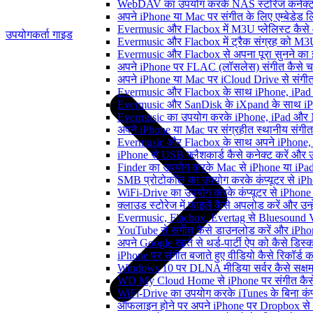
WebDAV का उपयोग करके NAS स्टोरेज कनेक्ट कर
अपने iPhone या Mac पर संगीत के लिए एम्बेडेड लिर
Evermusic और Flacbox में M3U प्लेलिस्ट कैसे
उपयोगकर्ता गाइड
Evermusic और Flacbox में ट्रैक संग्रह को M3U
Evermusic और Flacbox से अपना पूरा सुनने का इत
अपने iPhone पर FLAC (लॉसलेस) संगीत कैसे च
अपने iPhone या Mac पर iCloud Drive से संगीत क
Evermusic और Flacbox के साथ iPhone, iPad और M
Evermusic और SanDisk के iXpand के साथ iPho
Evermusic का उपयोग करके iPhone, iPad और Ma
अपने iPhone या Mac पर संग्रहीत स्थानीय संगीत
Evermusic और Flacbox के साथ अपने iPhone, i
iPhone से USB फ्लैशकार्ड कैसे कनेक्ट करें और उस 
Finder का उपयोग करके Mac से iPhone या iPad में
SMB प्रोटोकॉल का उपयोग करके कंप्यूटर से iPhone
WiFi-Drive का उपयोग करके कंप्यूटर से iPhone में
क्लाउड स्टोरेज में फाइलें कैसे अपलोड करें और उन
Evermusic, Flacbox, Evertag से Bluesound V
YouTube से संगीत कैसे डाउनलोड करें और iPhon
अपने Google खाते से थर्ड-पार्टी ऐप को कैसे डिस्कन
iPhone पर संगीत बजाते हुए वीडियो कैसे रिकॉर्ड कर
Windows 10 पर DLNA मीडिया सर्वर कैसे सक्षम 
WD My Cloud Home से iPhone पर संगीत कैसे
WiFi-Drive का उपयोग करके iTunes के बिना कंप्यूट
ऑफलाइन होने पर अपने iPhone पर Dropbox से 