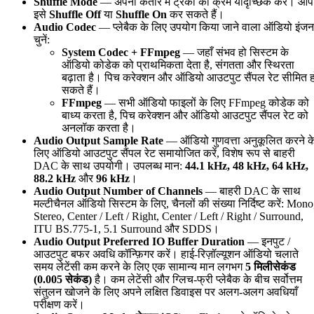
Shuffle Mode
— अपनी कतार में ट्रैकों का क्रम यादृच्छिक करें। आप
इसे
Shuffle Off
या
Shuffle On
कर सकते हैं।
Audio Codec
— प्लेबैक के लिए उपयोग किया जाने वाला ऑडियो इंजन
चुनें:
System Codec + FFmpeg
— जहाँ संभव हो सिस्टम के
ऑडियो कोडेक को प्राथमिकता देता है, संगतता और स्थिरता
बढ़ाता है। पिच करेक्शन और ऑडियो आउटपुट सैंपल रेट सीमित ह
सकते हैं।
FFmpeg
— सभी ऑडियो फाइलों के लिए FFmpeg कोडेक को
बाध्य करता है, पिच करेक्शन और ऑडियो आउटपुट सैंपल रेट को
अनलॉक करता है।
Audio Output Sample Rate
— ऑडियो गुणवत्ता अनुकूलित करने क
लिए ऑडियो आउटपुट सैंपल रेट समायोजित करें, विशेष रूप से बाहरी
DAC के साथ उपयोगी। उपलब्ध मान:
44.1 kHz, 48 kHz, 64 kHz,
88.2 kHz
और
96 kHz
।
Audio Output Number of Channels
— बाहरी DAC के साथ
मल्टीचैनल ऑडियो सिस्टम के लिए, चैनलों की संख्या निर्दिष्ट करें: Mono
Stereo, Center / Left / Right, Center / Left / Right / Surround,
ITU BS.775-1, 5.1 Surround और SDDS।
Audio Output Preferred IO Buffer Duration
— इनपुट /
आउटपुट बफर अवधि कॉन्फ़िगर करें। हाई-रिज़ॉल्यूशन ऑडियो चलाते
समय लेटेंसी कम करने के लिए एक सामान्य मान लगभग
5 मिलीसेकंड
(0.005 सेकंड)
है। कम लेटेंसी और ग्लिच-फ्री प्लेबैक के बीच सर्वोत्तम
संतुलन खोजने के लिए अपने लक्षित डिवाइस पर अलग-अलग अवधियाँ
परीक्षण करें।