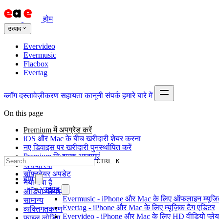
होम
उत्पाद
Evervideo
Evermusic
Flacbox
Evertag
ब्लॉग
दस्तावेज़ीकरण
सहायता
कानूनी
संपर्क
हमारे बारे में
On this page
Premium में अपग्रेड करें
iOS और Mac के बीच खरीदारी शेयर करना
नए डिवाइस पर खरीदारी पुनर्स्थापित करें
Premium निःशुल्क आज़माएं
CTRL K
खरीदारियां
सॉफ़्टवेयर अपडेट
होम
नया क्या है
उत्पाद
ऑडियो प्लेयर
Evermusic - iPhone और Mac के लिए ऑफलाइन म्यूजिक
सामान्य
Evertag - iPhone और Mac के लिए म्यूज़िक टैग एडिटर
व्यक्तिगतकरण
Evervideo - iPhone और Mac के लिए HD वीडियो प्ले
फ़ाइल लोडिंग