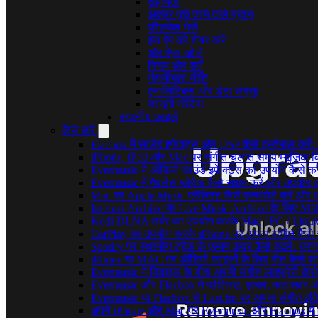
सहायता
अक्सर पूछे जाने वाले प्रश्न
फीडबैक भेजें
इस ऐप को शेयर करें
और ऐप्स खोजें
नियम और शर्तें
गोपनीयता नीति
एनालिटिक्स और डेटा संग्रह
कानूनी नोटिस
स्थानीय फ़ाइलें
कैसे करें
Flacbox में साउंड इफेक्ट्स और DSP कैसे इस्तेमाल करें
iPhone, iPad और Mac पर संगीत चलाते समय म्यूज़िक विज
Evermusic में ऑडियो साउंड इफ़ेक्ट्स का उपयोग कैसे करें:
Evermusic में गैपलेस प्लेबैक कैसे सक्षम करें और उपयोग क
Mac पर Apple Music प्लेलिस्ट कैसे एक्सपोर्ट करें और उन
Internet Archive या Live Music Archive के लिए M3U प
Kodi DLNA सर्वर का उपयोग करके Mac / PC / Linux 
CarPlay का उपयोग करके iPhone पर अपना संगीत कैसे 
Spotify पर स्थानीय ट्रैक के एल्बम कवर कैसे बदलें: 
iPhone या MAC पर ऑडियो फ़ाइलों के लिए गीत कैसे संप
Evermusic में डिवाइस के बीच अपनी संगीत लाइब्रेरी कै
Evermusic और Flacbox में प्लेलिस्ट, एल्बम, कलाकार और 
Evermusic या Flacbox से Last.fm पर अपना संगीत इतिह
अपने iPhone और Mac पर Evermusic और Flacbox में डाय