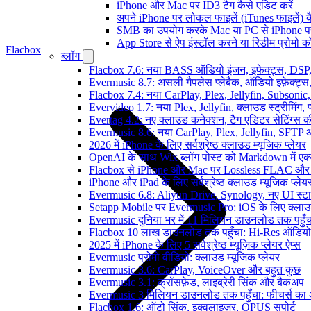
iPhone और Mac पर ID3 टैग कैसे एडिट करें
अपने iPhone पर लोकल फाइलें (iTunes फाइलें) क
SMB का उपयोग करके Mac या PC से iPhone पर अ
App Store से ऐप इंस्टॉल करने या रिडीम प्रोम
Flacbox
ब्लॉग
Flacbox 7.6: नया BASS ऑडियो इंजन, इफेक्ट्स, DSP, 
Evermusic 8.7: असली गैपलेस प्लेबैक, ऑडियो इफ़ेक्ट्स, 
Flacbox 7.4: नया CarPlay, Plex, Jellyfin, Subsonic
Evervideo 1.7: नया Plex, Jellyfin, क्लाउड स्ट्रीमिंग, प
Evertag 4.2: नए क्लाउड कनेक्शन, टैग एडिटर सेटिंग्स की
Evermusic 8.6: नया CarPlay, Plex, Jellyfin, SFTP 
2026 में iPhone के लिए सर्वश्रेष्ठ क्लाउड म्यूजिक प्लेयर
OpenAI के साथ Wix ब्लॉग पोस्ट को Markdown में एक्सप
Flacbox से iPhone और Mac पर Lossless FLAC और
iPhone और iPad के लिए सर्वश्रेष्ठ क्लाउड म्यूजिक प्लेय
Evermusic 6.8: Aliyun Drive, Synology, नए UI स्ट
Setapp Mobile पर Evermusic Pro: iOS के लिए क्लाउ
Evermusic दुनिया भर में 11 मिलियन डाउनलोड तक पहुँच
Flacbox 10 लाख डाउनलोड तक पहुँचा: Hi-Res ऑडियो
2025 में iPhone के लिए 5 सर्वश्रेष्ठ म्यूज़िक प्लेयर ऐप्स
Evermusic प्रोमो वीडियो: क्लाउड म्यूजिक प्लेयर
Evermusic 3.6: CarPlay, VoiceOver और बहुत कुछ
Evermusic 3.1: क्रॉसफ़ेड, लाइब्रेरी सिंक और बैकअप
Evermusic 3 मिलियन डाउनलोड तक पहुँचा: फीचर्स क
Flacbox 1.6: ऑटो सिंक, इक्वलाइज़र, OPUS सपोर्ट