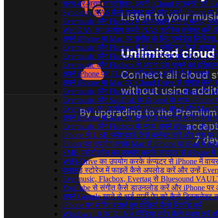
चरण-दर-चरण मार्गदर्शिका: अपनी iCloud लाइब्रेरी को
Synology NAS कैसे कनेक्ट करें और अपने iPhone या Ma
Evermusic और Flacbox में ऑफलाइन संगीत चलाएं: क्लाउ
WebDAV का उपयोग करके NAS स्टोरेज कनेक्ट करें और 
अपने iPhone या Mac पर संगीत के लिए एम्बेडेड लिरिक्स, ट
Evermusic और Flacbox में M3U प्लेलिस्ट कैसे आयात क
Evermusic और Flacbox में ट्रैक संग्रह को M3U, CSV औ
Evermusic और Flacbox से अपना पूरा सुनने का इतिहास L
अपने iPhone पर FLAC (लॉसलेस) संगीत कैसे चलाएं
अपने iPhone या Mac पर iCloud Drive से संगीत कैसे स्ट
Evermusic और Flacbox के साथ iPhone, iPad और Mac पर अ
Evermusic और SanDisk के iXpand के साथ iPhone पर 
Evermusic का उपयोग करके iPhone, iPad और Mac पर ऑ
अपने iPhone या Mac पर संग्रहीत स्थानीय संगीत कैसे च
Evermusic और Flacbox के साथ अपने iPhone, iPad या
iPhone से USB फ्लैशकार्ड कैसे कनेक्ट करें और उस पर मौजू
Finder का उपयोग करके Mac से iPhone या iPad में फ़ाइले
SMB प्रोटोकॉल का उपयोग करके कंप्यूटर से iPhone में फ़
WiFi-Drive का उपयोग करके कंप्यूटर से iPhone में वायरले
क्लाउड स्टोरेज में फाइलें कैसे अपलोड करें और उन्हें Ev
Evermusic, Flacbox, Evertag से Bluesound VAULT के
YouTube से संगीत कैसे डाउनलोड करें और iPhone पर ऑफ
अपने Google खाते से थर्ड-पार्टी ऐप को कैसे डिस्कनेक्ट कर
iPhone पर संगीत बजाते हुए वीडियो कैसे रिकॉर्ड करें
Windows 10 पर DLNA मीडिया सर्वर कैसे सक्षम करें औ