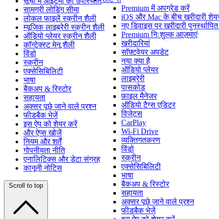
सूची में आइटमों की उपस्थिति
Premium में अपग्रेड करें
सामग्री लोडिंग सीमा
iOS और Mac के बीच खरीदारी शेय
लोकल फाइलें स्क्रीन शैली
नए डिवाइस पर खरीदारी पुनर्स्थापित 
म्यूज़िक लाइब्रेरी स्क्रीन शैली
Premium निःशुल्क आज़माएं
ऑडियो प्लेयर स्क्रीन शैली
खरीदारियां
कॉन्टेक्स्ट मेनू शैली
सॉफ़्टवेयर अपडेट
विंडो
नया क्या है
स्क्रीन
ऑडियो प्लेयर
एक्सेसिबिलिटी
लाइब्रेरी
भाषा
पासकोड
बैकअप & रिस्टोर
फ़ाइल मैनेजर
सहायता
ऑडियो टैग्स एडिटर
अक्सर पूछे जाने वाले प्रश्न
विजेट्स
फीडबैक भेजें
CarPlay
इस ऐप को शेयर करें
Wi-Fi Drive
और ऐप्स खोजें
व्यक्तिगतकरण
नियम और शर्तें
विंडो
गोपनीयता नीति
स्क्रीन
एनालिटिक्स और डेटा संग्रह
एक्सेसिबिलिटी
कानूनी नोटिस
भाषा
बैकअप & रिस्टोर
Scroll to top
सहायता
अक्सर पूछे जाने वाले प्रश्न
फीडबैक भेजें