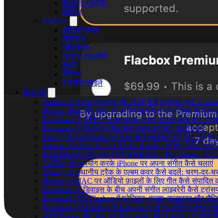
मीडिया लाइब्रेरी
सेटिंग्स
Flacbox
ऑडियो प्लेयर
नेविगेशन
प्लेलिस्ट्स
म्यूज़िक लाइब्रेरी
संपर्क
सेटिंग्स
स्थानीय फ़ाइलें
कैसे करें
Flacbox में साउंड इफेक्ट्स और DSP कैसे इस्तेमाल करें: Comp
iPhone, iPad और Mac पर संगीत चलाते समय म्यूज़िक विज़ुअलाइज
Evermusic में ऑडियो साउंड इफ़ेक्ट्स का उपयोग कैसे करें: रीवर्ब
Evermusic में गैपलेस प्लेबैक कैसे सक्षम करें और उपयोग करें
Mac पर Apple Music प्लेलिस्ट कैसे एक्सपोर्ट करें और उन्हें Ev
Internet Archive या Live Music Archive के लिए M3U प्लेलिस
Kodi DLNA सर्वर का उपयोग करके Mac / PC / Linux / NAS 
CarPlay का उपयोग करके iPhone पर अपना संगीत कैसे चलाएं
Spotify पर स्थानीय ट्रैक के एल्बम कवर कैसे बदलें: चरण-दर-
iPhone या MAC पर ऑडियो फ़ाइलों के लिए गीत कैसे संपादित क
Evermusic में डिवाइस के बीच अपनी संगीत लाइब्रेरी कैसे ट्रा
Evermusic और Flacbox में प्लेलिस्ट, एल्बम, कलाकार और शैलियों
Evermusic या Flacbox से Last.fm पर अपना संगीत इतिहास कैसे
अपने iPhone और Mac पर Evermusic और Flacbox में डायनामिक 