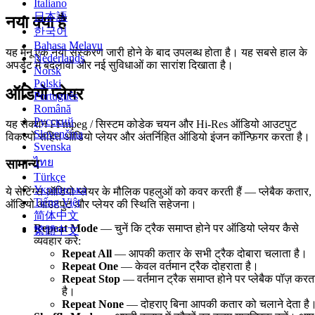
Italiano
日本語
नया क्या है
한국어
Bahasa Melayu
यह मेनू एक नया संस्करण जारी होने के बाद उपलब्ध होता है। यह सबसे हाल के
Nederlands
अपडेट में बदलावों और नई सुविधाओं का सारांश दिखाता है।
Norsk
Polski
ऑडियो प्लेयर
Português
Română
Русский
यह सेक्शन FFmpeg / सिस्टम कोडेक चयन और Hi-Res ऑडियो आउटपुट
Slovenčina
विकल्पों सहित ऑडियो प्लेयर और अंतर्निहित ऑडियो इंजन कॉन्फ़िगर करता है।
Svenska
ไทย
सामान्य
Türkçe
Українська
ये सेटिंग्स ऑडियो प्लेयर के मौलिक पहलुओं को कवर करती हैं — प्लेबैक कतार,
Tiếng Việt
ऑडियो आउटपुट और प्लेयर की स्थिति सहेजना।
简体中文
Repeat Mode
— चुनें कि ट्रैक समाप्त होने पर ऑडियो प्लेयर कैसे
繁體中文
व्यवहार करे:
Repeat All
— आपकी कतार के सभी ट्रैक दोबारा चलाता है।
Repeat One
— केवल वर्तमान ट्रैक दोहराता है।
Repeat Stop
— वर्तमान ट्रैक समाप्त होने पर प्लेबैक पॉज़ करत
है।
Repeat None
— दोहराए बिना आपकी कतार को चलाने देता है