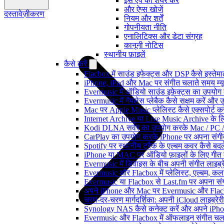
इस ऐप को शेयर करें
और ऐप्स खोजें
दस्तावेज़ीकरण
नियम और शर्तें
गोपनीयता नीति
एनालिटिक्स और डेटा संग्रह
कानूनी नोटिस
स्थानीय फ़ाइलें
कैसे करें
Flacbox में साउंड इफेक्ट्स और DSP कैसे इस्तेम
iPhone, iPad और Mac पर संगीत चलाते समय म्यूज़
Evermusic में ऑडियो साउंड इफ़ेक्ट्स का उपयोग कैस
Evermusic में गैपलेस प्लेबैक कैसे सक्षम करें और 
Mac पर Apple Music प्लेलिस्ट कैसे एक्सपोर्ट करें
Internet Archive या Live Music Archive के लि
Kodi DLNA सर्वर का उपयोग करके Mac / PC / 
CarPlay का उपयोग करके iPhone पर अपना संगीत
Spotify पर स्थानीय ट्रैक के एल्बम कवर कैसे ब
iPhone या MAC पर ऑडियो फ़ाइलों के लिए गीत कै
Evermusic में डिवाइस के बीच अपनी संगीत लाइब्र
Evermusic और Flacbox में प्लेलिस्ट, एल्बम, कला
Evermusic या Flacbox से Last.fm पर अपना संगी
अपने iPhone और Mac पर Evermusic और Flacbox म
चरण-दर-चरण मार्गदर्शिका: अपनी iCloud लाइब्र
Synology NAS कैसे कनेक्ट करें और अपने iPhone
Evermusic और Flacbox में ऑफलाइन संगीत चलाएं: