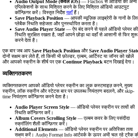
Audio Output Mode (केवल iOS)
— Flacbox से ऑडियो को अन्य
एप्लिकेशनों के साथ मिश्रित करने के लिए मिश्रित ऑडियो आउटपुट
कॉन्फ़िगर करें। विस्तृत निर्देश
यहाँ
हैं।
Save Playback Position
— आपकी म्यूज़िक लाइब्रेरी के गानों के लि
प्लेबैक स्थिति सहेजता और पुनर्स्थापित करता है।
Save Audio Player State
— ऐप बंद करने से पहले ऑडियो प्लेयर की
स्थिति सुरक्षित रखता है, जहाँ आपने छोड़ा था वहाँ से आसानी से फिर शुरू
करने देता है।
एक बार जब आप
Save Playback Position
और
Save Audio Player Stat
दोनों सक्षम कर लेते हैं, तो किसी भी फ़ोल्डर, एल्बम, आर्टिस्ट या जॉनर को खोलें
और आपको स्क्रीन के शीर्ष पर एक
Continue Playback
बटन दिखाई देगा।
व्यक्तिगतकरण
व्यक्तिगतकरण आपको ऑडियो प्लेयर स्क्रीन का लुक कस्टमाइज़ करने, मुख्य
स्क्रीन, लॉक स्क्रीन और स्टेटस बार पर उपलब्ध नियंत्रण बदलने, और skip-
time नियंत्रण कॉन्फ़िगर करने देता है।
Audio Player Screen Style
— ऑडियो प्लेयर स्क्रीन पर तत्वों की
स्थिति कॉन्फ़िगर करें।
Album Covers Scrolling Style
— एल्बम कवर के लिए पसंदीदा
स्क्रॉलिंग शैली कॉन्फ़िगर करें।
Additional Elements
— ऑडियो प्लेयर स्क्रीन पर अतिरिक्त तत्व
सक्षम करें। Audio Format Info आर्टवर्क के ऊपर अभी चल रहे ट्रैक क