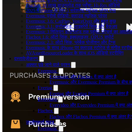
Flacbox 10 लाख डाउनलोड तक पहुँचा: Hi-Res ऑडियो
2025 में iPhone के लिए 5 सर्वश्रेष्ठ म्यूज़िक प्लेयर ऐप्स
Evermusic प्रोमो वीडियो: क्लाउड म्यूजिक प्लेयर
Evermusic 3.6: CarPlay, VoiceOver और बहुत कुछ
Evermusic 3.1: क्रॉसफ़ेड, लाइब्रेरी सिंक और बैकअप
Evermusic 3 मिलियन डाउनलोड तक पहुँचा: फीचर्स का अवलो
Flacbox 1.6: ऑटो सिंक, इक्वलाइज़र, OPUS सपोर्ट
Evermusic 2.3: ऑटो सिंक, प्लेबैक पोजीशन और टैग्स
Evermusic के साथ iPhone पर क्लाउड स्टोरेज से संगीत स्ट्रीम 
AVAssetResourceLoader के साथ iOS ऑडियो स्ट्रीमिंग
दस्तावेज़ीकरण
अक्सर पूछे जाने वाले प्रश्न
Evermusic
Evermusic और Flacbox में क्या अंतर है
Evermusic और Evermusic Premium के बीच क्य
Evertag
Evertag और Evertag Premium में क्या अंतर है
Evervideo
Evervideo और Evervideo Premium में क्या अंत
Flacbox
Flacbox और Flacbox Premium में क्या अंतर है?
उपयोगकर्ता गाइड
Evermusic