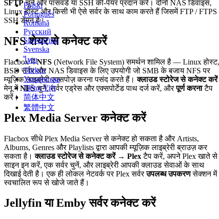
SFTP
चुनें और पासवर्ड या SSH की-पेयर प्रदान करें। दोनों NAS डिवाइस,
Polski
Linux होस्ट और किसी भी ऐसे सर्वर के साथ काम करते हैं जिसमें FTP / FTPS 
Português
SSH डेमन है।
Română
Русский
NFS शेयर से कनेक्ट करें
Slovenčina
Svenska
ไทย
Flacbox में
NFS
(Network File System) समर्थन शामिल है — Linux होस्ट
Türkçe
BSD सर्वर और NAS डिवाइस के लिए उपयोगी जो SMB के बजाय NFS पर
Українська
म्यूज़िक लाइब्रेरी एक्सपोज़ करना पसंद करते हैं।
क्लाउड स्टोरेज से कनेक्ट करें
Tiếng Việt
मेनू में
NFS
चुनें, सर्वर एड्रेस और एक्सपोर्टेड पाथ दर्ज करें, और
पूर्ण करना
टैप
करें।
简体中文
繁體中文
Plex Media Server कनेक्ट करें
Flacbox सीधे Plex Media Server से कनेक्ट हो सकता है और Artists,
Albums, Genres और Playlists द्वारा आपकी म्यूज़िक लाइब्रेरी ब्राउज़ कर
सकता है।
क्लाउड स्टोरेज से कनेक्ट करें → Plex
टैप करें, अपने Plex खाते से
साइन इन करें, एक सर्वर चुनें, और लाइब्रेरी आपकी क्लाउड सेवाओं के साथ
दिखाई देती है। एक ही लोकल नेटवर्क पर Plex सर्वर
उपलब्ध उपकरण
सेक्शन में
स्वचालित रूप से खोजे जाते हैं।
Jellyfin या Emby सर्वर कनेक्ट करें