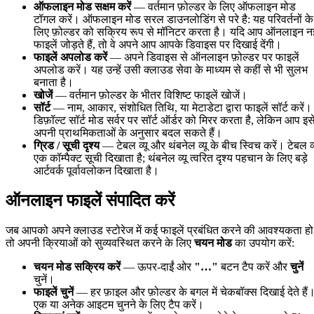
ऑफलाइन मोड सक्षम करें
— वर्तमान फ़ोल्डर के लिए ऑफलाइन मोड
टॉगल करें। ऑफलाइन मोड सरल डाउनलोडिंग से परे है: यह परिवर्तनों के
लिए फ़ोल्डर को सक्रिय रूप से मॉनिटर करता है। यदि आप ऑनलाइन न
फाइलें जोड़ते हैं, तो वे अपने आप आपके डिवाइस पर दिखाई देंगी।
फाइलें अपलोड करें
— अपने डिवाइस से ऑनलाइन फ़ोल्डर पर फाइलें
अपलोड करें। यह उन्हें उसी क्लाउड सेवा के माध्यम से कहीं से भी सुलभ
बनाता है।
खोजें
— वर्तमान फ़ोल्डर के भीतर विशिष्ट फाइलें खोजें।
सॉर्ट
— नाम, आकार, संशोधित तिथि, या मेटाडेटा द्वारा फाइलें सॉर्ट करें।
डिफ़ॉल्ट सॉर्ट मोड सर्वर पर सॉर्ट ऑर्डर को मिरर करता है, लेकिन आप इस
अपनी प्राथमिकताओं के अनुसार बदल सकते हैं।
ग्रिड / सूची दृश्य
— टेबल व्यू और थंबनेल व्यू के बीच स्विच करें। टेबल व्
एक कॉम्पैक्ट सूची दिखाता है; थंबनेल व्यू त्वरित दृश्य पहचान के लिए बड़े
आर्टवर्क पूर्वावलोकन दिखाता है।
ऑनलाइन फाइलें संपादित करें
जब आपको अपने क्लाउड स्टोरेज में कई फाइलें प्रबंधित करने की आवश्यकता हो
तो अपनी क्रियाओं को सुव्यवस्थित करने के लिए
चयन मोड
का उपयोग करें:
चयन मोड सक्रिय करें
— ऊपर-दाईं ओर
"…"
बटन टैप करें और
चुनें
चुनें।
फाइलें चुनें
— हर फ़ाइल और फ़ोल्डर के बगल में चेकबॉक्स दिखाई देते हैं
एक या अनेक आइटम चुनने के लिए टैप करें।