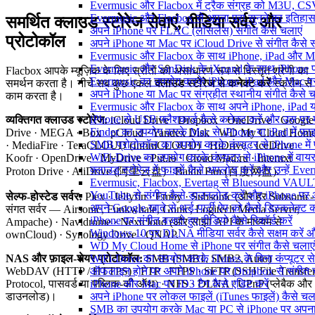
Evermusic और Flacbox में ट्रैक संग्रह को M3U, CSV औ
Evermusic और Flacbox से अपना पूरा सुनने का इतिहास L
समर्थित क्लाउड स्टोरेज सेवाएं, मीडिया सर्वर और
अपने iPhone पर FLAC (लॉसलेस) संगीत कैसे चलाएं
प्रोटोकॉल
अपने iPhone या Mac पर iCloud Drive से संगीत कैसे स्ट
Evermusic और Flacbox के साथ iPhone, iPad और Mac पर अ
Evermusic और SanDisk के iXpand के साथ iPhone पर 
Flacbox आपके म्यूज़िक के लिए स्रोतों की असाधारण रूप से विस्तृत श्रेणी का
Evermusic का उपयोग करके iPhone, iPad और Mac पर ऑ
समर्थन करता है। नीचे सब कुछ एकल
क्लाउड स्टोरेज से कनेक्ट करें
स्क्रीन से
अपने iPhone या Mac पर संग्रहीत स्थानीय संगीत कैसे च
काम करता है।
Evermusic और Flacbox के साथ अपने iPhone, iPad या
iPhone से USB फ्लैशकार्ड कैसे कनेक्ट करें और उस पर मौजू
व्यक्तिगत क्लाउड स्टोरेज:
iCloud Drive · Dropbox · OneDrive · Google
Finder का उपयोग करके Mac से iPhone या iPad में फ़ाइले
Drive · MEGA · Box · pCloud · Yandex Disk · WD My Cloud Hom
SMB प्रोटोकॉल का उपयोग करके कंप्यूटर से iPhone में फ़
· MediaFire · TeraCLOUD (InfiniCLOUD) · HiDrive · IceDrive ·
WiFi-Drive का उपयोग करके कंप्यूटर से iPhone में वायरले
Koofr · OpenDrive · MyDrive · Put.io · Cloud Mail.ru · Internxt ·
क्लाउड स्टोरेज में फाइलें कैसे अपलोड करें और उन्हें Ev
Proton Drive · AliDrive (阿里云盘) · Baidu Pan (百度网盘).
Evermusic, Flacbox, Evertag से Bluesound VAULT के
YouTube से संगीत कैसे डाउनलोड करें और iPhone पर ऑफ
सेल्फ-होस्टेड सर्वर:
Plex · Jellyfin · Emby · Subsonic (और हर Subsonic-
अपने Google खाते से थर्ड-पार्टी ऐप को कैसे डिस्कनेक्ट कर
संगत सर्वर — Airsonic, Funkwhale, Gonic, Logitech Media Server,
iPhone पर संगीत बजाते हुए वीडियो कैसे रिकॉर्ड करें
Ampache) · Navidrome · Nextcloud (और साझा API के माध्यम से
Windows 10 पर DLNA मीडिया सर्वर कैसे सक्षम करें औ
ownCloud) · Synology Drive · QNAP.
WD My Cloud Home से iPhone पर संगीत कैसे चलाएं
WiFi-Drive का उपयोग करके iTunes के बिना कंप्यूटर से iP
NAS और फ़ाइल-शेयर प्रोटोकॉल:
SMB (SMB1, SMB2, Auto) ·
ऑफलाइन होने पर अपने iPhone पर Dropbox से संगीत 
WebDAV (HTTP / HTTPS) · FTP · FTPS · SFTP (SSH File Transfe
iPhone और Mac पर ID3 टैग कैसे एडिट करें
Protocol, पासवर्ड या पब्लिक-की ऑथ) · NFS · DLNA / UPnP (प्लेबैक और
अपने iPhone पर लोकल फाइलें (iTunes फाइलें) कैसे चला
डाउनलोड)।
SMB का उपयोग करके Mac या PC से iPhone पर अपना सं