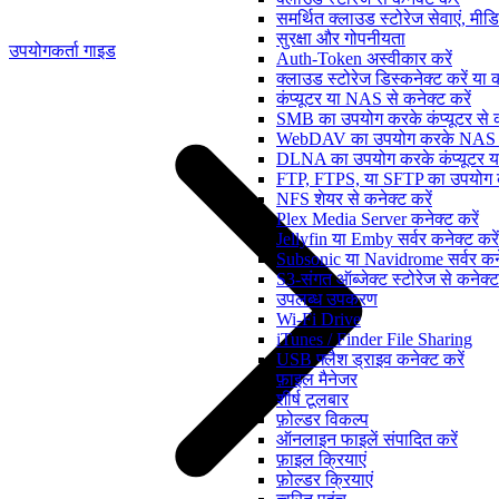
समर्थित क्लाउड स्टोरेज सेवाएं, मी
सुरक्षा और गोपनीयता
उपयोगकर्ता गाइड
Auth-Token अस्वीकार करें
क्लाउड स्टोरेज डिस्कनेक्ट करें या क
कंप्यूटर या NAS से कनेक्ट करें
SMB का उपयोग करके कंप्यूटर से कन
WebDAV का उपयोग करके NAS से 
DLNA का उपयोग करके कंप्यूटर या
FTP, FTPS, या SFTP का उपयोग कर
NFS शेयर से कनेक्ट करें
Plex Media Server कनेक्ट करें
Jellyfin या Emby सर्वर कनेक्ट करें
Subsonic या Navidrome सर्वर कने
S3-संगत ऑब्जेक्ट स्टोरेज से कनेक्ट
उपलब्ध उपकरण
Wi-Fi Drive
iTunes / Finder File Sharing
USB फ्लैश ड्राइव कनेक्ट करें
फ़ाइल मैनेजर
शीर्ष टूलबार
फ़ोल्डर विकल्प
ऑनलाइन फाइलें संपादित करें
फ़ाइल क्रियाएं
फ़ोल्डर क्रियाएं