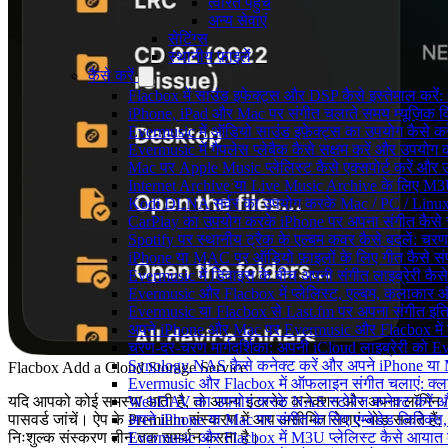
त्वरित पहुंच
अन्य सेवाएं
सेटिंग्स
स्थानीय फ़ाइलें
कैसे करें
Flacbox में साउंड इफेक्ट्स और DSP कैसे इस्तेमाल करें
iPhone, iPad और Mac पर संगीत चलाते समय म्यूज़िक विज
Evermusic में ऑडियो साउंड इफ़ेक्ट्स का उपयोग कैसे करें:
Evermusic में गैपलेस प्लेबैक कैसे सक्षम करें और उपयोग क
Mac पर Apple Music प्लेलिस्ट कैसे एक्सपोर्ट करें और उन
Internet Archive या Live Music Archive के लिए M3U प
Kodi DLNA सर्वर का उपयोग करके Mac / PC / Linux 
CarPlay का उपयोग करके iPhone पर अपना संगीत कैसे 
Spotify पर स्थानीय ट्रैक के एल्बम कवर कैसे बदलें: 
iPhone या MAC पर ऑडियो फ़ाइलों के लिए गीत कैसे संप
Evermusic में डिवाइस के बीच अपनी संगीत लाइब्रेरी कै
Evermusic और Flacbox में प्लेलिस्ट, एल्बम, कलाकार और 
Evermusic या Flacbox से Last.fm पर अपना संगीत इतिह
अपने iPhone और Mac पर Evermusic और Flacbox में डाय
चरण-दर-चरण मार्गदर्शिका: अपनी iCloud लाइब्रेरी को
Synology NAS कैसे कनेक्ट करें और अपने iPhone या Ma
Flacbox Add a Cloud Storage Service
Evermusic और Flacbox में ऑफलाइन संगीत चलाएं: क्लाउ
यदि आपको कोई समस्या आती है, तो अपना इंटरनेट कनेक्शन और अपना लॉगिन /
WebDAV का उपयोग करके NAS स्टोरेज कनेक्ट करें और 
पासवर्ड जांचें। ऐप के Premium संस्करण में आप असीमित सेवाएं जोड़ सकते हैं;
अपने iPhone या Mac पर संगीत के लिए एम्बेडेड लिरिक्स, ट
निःशुल्क संस्करण तीन तक समर्थन करता है।
Evermusic और Flacbox में M3U प्लेलिस्ट कैसे आयात क