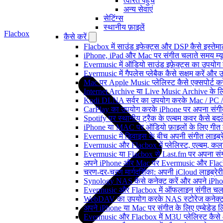
त्वरित पहुंच
अन्य सेवाएं
सेटिंग्स
स्थानीय फ़ाइलें
Flacbox
कैसे करें
Flacbox में साउंड इफेक्ट्स और DSP कैसे इस्तेम
iPhone, iPad और Mac पर संगीत चलाते समय म्यूज़
Evermusic में ऑडियो साउंड इफ़ेक्ट्स का उपयोग कैस
Evermusic में गैपलेस प्लेबैक कैसे सक्षम करें और 
Mac पर Apple Music प्लेलिस्ट कैसे एक्सपोर्ट करें
Internet Archive या Live Music Archive के लि
Kodi DLNA सर्वर का उपयोग करके Mac / PC / 
CarPlay का उपयोग करके iPhone पर अपना संगीत
Spotify पर स्थानीय ट्रैक के एल्बम कवर कैसे ब
iPhone या MAC पर ऑडियो फ़ाइलों के लिए गीत कै
Evermusic में डिवाइस के बीच अपनी संगीत लाइब्र
Evermusic और Flacbox में प्लेलिस्ट, एल्बम, कला
Evermusic या Flacbox से Last.fm पर अपना संगी
अपने iPhone और Mac पर Evermusic और Flacbox म
चरण-दर-चरण मार्गदर्शिका: अपनी iCloud लाइब्र
Synology NAS कैसे कनेक्ट करें और अपने iPhone
Evermusic और Flacbox में ऑफलाइन संगीत चलाएं:
WebDAV का उपयोग करके NAS स्टोरेज कनेक्ट कर
अपने iPhone या Mac पर संगीत के लिए एम्बेडेड लिर
Evermusic और Flacbox में M3U प्लेलिस्ट कैसे