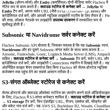
Jellyfin
(ओपन-सोर्स) और
Emby
(कमर्शियल) दोनों मीडिया सर्वर Flacbox में
नेटिव रूप से काम करते हैं।
क्लाउड स्टोरेज से कनेक्ट करें → Jellyfin
या
Emby
टैप करें, अपना सर्वर URL (जैसे
) और
http://server-ip:8096
क्रेडेंशियल दर्ज करें, और आपकी म्यूज़िक लाइब्रेरी स्ट्रीम के लिए तैयार है। Pl
की तरह, लोकल नेटवर्क पर लाइब्रेरी
उपलब्ध उपकरण
में स्वचालित रूप से
सूचीबद्ध होती हैं।
Subsonic या Navidrome सर्वर कनेक्ट करें
Flacbox Subsonic API बोलता है, जिसका मतलब है कि यह
Subsonic
स्वयं,
Navidrome
और हर दूसरे Subsonic-संगत सर्वर के साथ काम करता है —
Airsonic, Funkwhale, Gonic, Logitech Media Server (LMS), Ampac
सहित।
क्लाउड स्टोरेज से कनेक्ट करें → Subsonic
टैप करें, सर्वर URL और
क्रेडेंशियल दर्ज करें, और लाइब्रेरी Connections स्क्रीन में दिखाई देती है। यह
अंतर्निहित फ़ाइल शेयर एक्सपोज़ किए बिना Flacbox को सेल्फ-होस्टेड म्यूज़िक
कलेक्शन तक पहुंच देने का सबसे आसान तरीका है।
S3-संगत ऑब्जेक्ट स्टोरेज से कनेक्ट करें
सेल्फ-होस्टर्स और क्लाउड ऑब्जेक्ट स्टोरेज का उपयोग करने वाले ऑडियोफाइल
के लिए, Flacbox में S3-संगत कनेक्टर शामिल है।
क्लाउड स्टोरेज से कनेक्ट करे
→ S3 storage
टैप करें, फिर एंडपॉइंट URL, रीजन, एक्सेस की, सीक्रेट की
और बकेट नाम दर्ज करें। यह AWS S3, Backblaze B2, Wasabi, Cloudflar