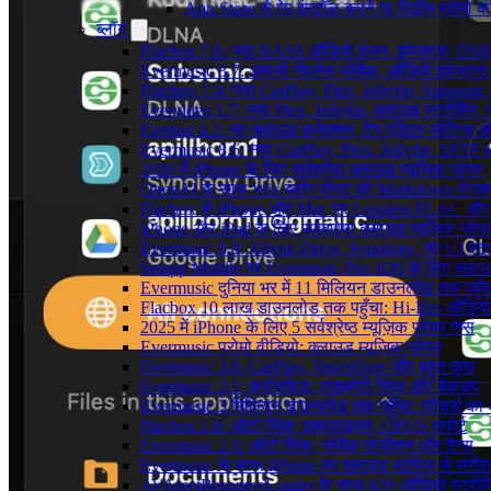
App Store से ऐप इंस्टॉल करने या रिडीम प्रोम
ब्लॉग
Flacbox 7.6: नया BASS ऑडियो इंजन, इफेक्ट्स, DSP, 
Evermusic 8.7: असली गैपलेस प्लेबैक, ऑडियो इफ़ेक्ट्स, 
Flacbox 7.4: नया CarPlay, Plex, Jellyfin, Subsonic
Evervideo 1.7: नया Plex, Jellyfin, क्लाउड स्ट्रीमिंग, प
Evertag 4.2: नए क्लाउड कनेक्शन, टैग एडिटर सेटिंग्स की
Evermusic 8.6: नया CarPlay, Plex, Jellyfin, SFTP 
2026 में iPhone के लिए सर्वश्रेष्ठ क्लाउड म्यूजिक प्लेयर
OpenAI के साथ Wix ब्लॉग पोस्ट को Markdown में एक्सप
Flacbox से iPhone और Mac पर Lossless FLAC और
iPhone और iPad के लिए सर्वश्रेष्ठ क्लाउड म्यूजिक प्लेय
Evermusic 6.8: Aliyun Drive, Synology, नए UI स्ट
Setapp Mobile पर Evermusic Pro: iOS के लिए क्लाउ
Evermusic दुनिया भर में 11 मिलियन डाउनलोड तक पहुँच
Flacbox 10 लाख डाउनलोड तक पहुँचा: Hi-Res ऑडियो
2025 में iPhone के लिए 5 सर्वश्रेष्ठ म्यूज़िक प्लेयर ऐप्स
Evermusic प्रोमो वीडियो: क्लाउड म्यूजिक प्लेयर
Evermusic 3.6: CarPlay, VoiceOver और बहुत कुछ
Evermusic 3.1: क्रॉसफ़ेड, लाइब्रेरी सिंक और बैकअप
Evermusic 3 मिलियन डाउनलोड तक पहुँचा: फीचर्स क
Flacbox 1.6: ऑटो सिंक, इक्वलाइज़र, OPUS सपोर्ट
Evermusic 2.3: ऑटो सिंक, प्लेबैक पोजीशन और टैग्स
Evermusic के साथ iPhone पर क्लाउड स्टोरेज से संगीत स
AVAssetResourceLoader के साथ iOS ऑडियो स्ट्रीमि