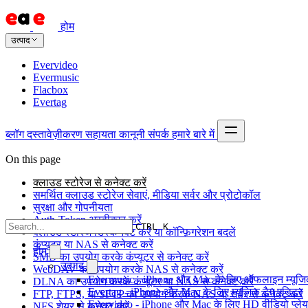
होम
उत्पाद
Evervideo
Evermusic
Flacbox
Evertag
ब्लॉग
दस्तावेज़ीकरण
सहायता
कानूनी
संपर्क
हमारे बारे में
On this page
क्लाउड स्टोरेज से कनेक्ट करें
समर्थित क्लाउड स्टोरेज सेवाएं, मीडिया सर्वर और प्रोटोकॉल
सुरक्षा और गोपनीयता
Auth-Token अस्वीकार करें
CTRL K
क्लाउड स्टोरेज डिस्कनेक्ट करें या कॉन्फ़िगरेशन बदलें
कंप्यूटर या NAS से कनेक्ट करें
होम
SMB का उपयोग करके कंप्यूटर से कनेक्ट करें
उत्पाद
WebDAV का उपयोग करके NAS से कनेक्ट करें
Evermusic - iPhone और Mac के लिए ऑफलाइन म्यूजिक
DLNA का उपयोग करके कंप्यूटर या NAS से कनेक्ट करें
Evertag - iPhone और Mac के लिए म्यूज़िक टैग एडिटर
FTP, FTPS, या SFTP का उपयोग करके NAS या सर्वर से कनेक्ट करें
Evervideo - iPhone और Mac के लिए HD वीडियो प्ले
NFS शेयर से कनेक्ट करें