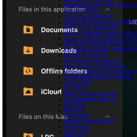
क्लाउड स्टोरेज से कनेक्ट करें
समर्थित क्लाउड स्टोरेज सेवाएं, मीडिया सर
सुरक्षा और गोपनीयता
Auth-Token अस्वीकार करें
क्लाउड स्टोरेज डिस्कनेक्ट करें या कॉन्फ़िग
कंप्यूटर या NAS से कनेक्ट करें
SMB का उपयोग करके कंप्यूटर से कनेक्ट क
WebDAV का उपयोग करके NAS से कनेक्
DLNA का उपयोग करके कंप्यूटर या NAS स
FTP, FTPS, या SFTP का उपयोग करके NAS
NFS शेयर से कनेक्ट करें
Plex Media Server कनेक्ट करें
Jellyfin या Emby सर्वर कनेक्ट करें
Subsonic या Navidrome सर्वर कनेक्ट करे
S3-संगत ऑब्जेक्ट स्टोरेज से कनेक्ट करें
उपलब्ध उपकरण
Wi-Fi Drive
iTunes / Finder File Sharing
USB फ्लैश ड्राइव कनेक्ट करें
फ़ाइल मैनेजर
शीर्ष टूलबार
फ़ोल्डर विकल्प
ऑनलाइन फाइलें संपादित करें
फ़ाइल क्रियाएं
फ़ोल्डर क्रियाएं