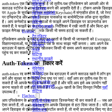
auth-token एक डिजिटल कुंजी है जो तृतीय-पक्ष एप्लिकेशन को आपकी ओर से
नेविगेशन
क्लाउड स्टोरेज के साथ इंटरैक्ट करने की अनुमति देती है। टोकन आपके डिवाइ
प्लेलिस्ट्स
पर Apple के सुरक्षित सिस्टम स्टोरेज (Keychain) में संग्रहीत होता है, जो रेस्ट
म्यूजिक लाइब्रेरी
पर एन्क्रिप्टेड और आपके डिवाइस पासकोड या बायोमेट्रिक लॉक द्वारा सुरक्षित
संपर्क
है। आप कनेक्टेड क्लाउड सेवाओं से फाइलें अपने डिवाइस पर डाउनलोड कर
सेटिंग्स
सकते हैं; वे फाइलें ऐप के Documents निर्देशिका में रखी जाती हैं और बिल्ट-इन
स्थानीय फाइलें
फ़ाइल मैनेजर का उपयोग करके किसी भी समय हटाई जा सकती हैं।
Evertag
टैग एडिटर
एप्लिकेशन आपके कनेक्टेड क्लाउड खातों से किसी भी जानकारी को Everappz,
टैग फ़ील्ड मैपिंग
विज्ञापनदाताओं, या किसी तृतीय पक्ष के साथ साझा नहीं करता। आप अपने वेब
नेविगेशन
ब्राउज़र में खाता-सेटिंग पृष्ठ खोलकर किसी भी समय अपने क्लाउड खाते तक
संपर्क
पहुंच रद्द कर सकते हैं।
सेटिंग्स
स्थानीय फ़ाइलें
Auth-Token अस्वीकार करें
Evervideo
नेविगेशन
प्लेलिस्ट
auth-token रद्द करने के लिए, एक वेब ब्राउज़र में अपने क्लाउड खाते में लॉग इन
फाइलें
करें और सुरक्षा या कनेक्टेड-ऐप्स पृष्ठ पर जाएं। वहाँ आप हर तृतीय-पक्ष ऐप पा
मीडिया प्लेयर
सकते हैं जो आपके क्लाउड खाते से जुड़ी है और यदि आप इसे अब उपयोग नहीं
मीडिया लाइब्रेरी
करना चाहते तो उन्हें हटा सकते हैं। Google खातों के लिए विस्तृत निर्देश
यहाँ
सेटिंग्स
उपलब्ध हैं।
Flacbox
आप एप्लिकेशन के अंदर ही क्लाउड खाता डिस्कनेक्ट भी कर सकते हैं — जब आ
ऑडियो प्लेयर
ऐसा करते हैं, तो auth-token तुरंत आपके डिवाइस से हटा दिया जाता है। यदि 
नेविगेशन
अपने डिवाइस से एप्लिकेशन अनइंस्टॉल करते हैं, तो सभी डाउनलोड किए गए डेट
प्लेलिस्ट्स