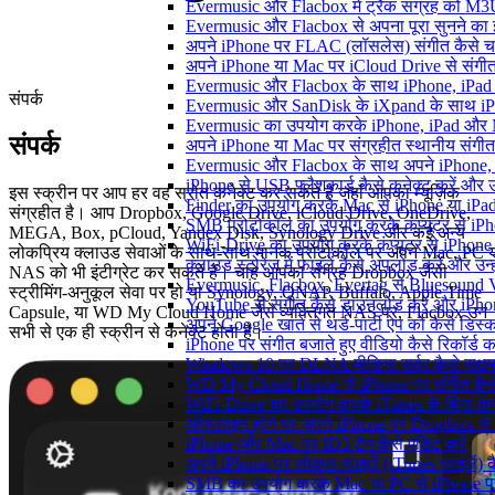
Evermusic और Flacbox में ट्रैक संग्रह को M3U
Evermusic और Flacbox से अपना पूरा सुनने का इत
अपने iPhone पर FLAC (लॉसलेस) संगीत कैसे च
अपने iPhone या Mac पर iCloud Drive से संगीत क
Evermusic और Flacbox के साथ iPhone, iPad और M
संपर्क
Evermusic और SanDisk के iXpand के साथ iPho
Evermusic का उपयोग करके iPhone, iPad और Ma
संपर्क
अपने iPhone या Mac पर संग्रहीत स्थानीय संगीत
Evermusic और Flacbox के साथ अपने iPhone, i
iPhone से USB फ्लैशकार्ड कैसे कनेक्ट करें और उस 
इस स्क्रीन पर आप हर वह स्रोत कनेक्ट कर सकते हैं जहाँ आपका म्यूज़िक
Finder का उपयोग करके Mac से iPhone या iPad में
संग्रहीत है। आप Dropbox, Google Drive, iCloud Drive, OneDrive,
SMB प्रोटोकॉल का उपयोग करके कंप्यूटर से iPhone
MEGA, Box, pCloud, Yandex Disk, Synology Drive और कई अन्य
WiFi-Drive का उपयोग करके कंप्यूटर से iPhone में
लोकप्रिय क्लाउड सेवाओं के साथ-साथ मानक प्रोटोकॉल पर अपने Mac, PC 
क्लाउड स्टोरेज में फाइलें कैसे अपलोड करें और उन
NAS को भी इंटीग्रेट कर सकते हैं। चाहे आपका संग्रह Dropbox जैसी
Evermusic, Flacbox, Evertag से Bluesound V
स्ट्रीमिंग-अनुकूल सेवा पर हो या Synology, QNAP, Buffalo, Apple Time
YouTube से संगीत कैसे डाउनलोड करें और iPhon
Capsule, या WD My Cloud Home जैसे व्यक्तिगत NAS पर, Flacbox उन
अपने Google खाते से थर्ड-पार्टी ऐप को कैसे डिस्कन
सभी से एक ही स्क्रीन से कनेक्ट होता है।
iPhone पर संगीत बजाते हुए वीडियो कैसे रिकॉर्ड कर
Windows 10 पर DLNA मीडिया सर्वर कैसे सक्षम 
WD My Cloud Home से iPhone पर संगीत कैसे
WiFi-Drive का उपयोग करके iTunes के बिना कंप्यूट
ऑफलाइन होने पर अपने iPhone पर Dropbox से 
iPhone और Mac पर ID3 टैग कैसे एडिट करें
अपने iPhone पर लोकल फाइलें (iTunes फाइलें) क
SMB का उपयोग करके Mac या PC से iPhone पर अ