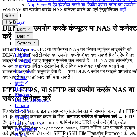
App Store से ऐप इंस्टॉल करने या रिडीम प्रोमो कोड का उपयो
WebDAV का उपयोग करके NAS कनेक्ट करने का पूर्ण ट्यूटोरियल
यहाँ
उपलब्ध है।
हिन्दी
عربي
DLNA का उपयोग करके कंप्यूटर या NAS से कनेक्ट
Català
Light
Čeština
करें
Dark
Dansk
System
Deutsch
आप अपने Windows PC या व्यक्तिगत NAS पर स्थित म्यूज़िक लाइब्रेरी को
Ελληνικά
DLNA / UPnP प्रोटोकॉल का उपयोग करके शेयर कर सकते हैं और ऐप में उस
English
लाइब्रेरी को
यहाँ
बताए अनुसार एक्सेस कर सकते हैं। DLNA एक लोकप्रिय,
Español
व्यापक रूप से समर्थित प्रोटोकॉल है, लेकिन यह केवल म्यूज़िक चलाने या
Suomi
डाउनलोड करने की अनुमति देता है — आप DLNA सर्वर पर फाइलें अपलोड नही
Français
कर सकते या नए फ़ोल्डर नहीं बना सकते।
עברית
हिन्दी
FTP, FTPS, या SFTP का उपयोग करके NAS या
Hrvatski
Magyar
सर्वर से कनेक्ट करें
Bahasa Indonesia
Italiano
Flacbox क्लासिक फ़ाइल-ट्रांसफर प्रोटोकॉल का भी समर्थन करता है। FTP 
日本語
FTPS पर सर्वर कनेक्ट करने के लिए,
क्लाउड स्टोरेज से कनेक्ट करें → FTP
한국어
टैप करें,
फ़ॉर्म में होस्ट URL दर्ज करें (एन्क्रिप्टेड
ftp://server-name
Bahasa Melayu
कनेक्शन के लिए
), अपना लॉगिन और पासवर्ड प्रदान
ftps://server-name
Nederlands
करें, फिर
पूर्ण करना
टैप करें।
SFTP
(SSH File Transfer Protocol) के लिए,
Norsk