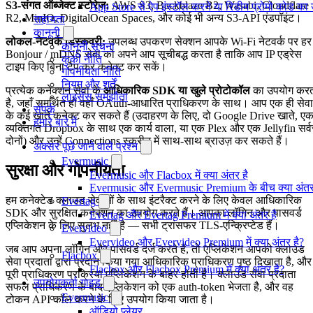
S3-संगत ऑब्जेक्ट स्टोरेज:
AWS S3, Backblaze B2, Wasabi, Cloudflare
App Store से ऐप इंस्टॉल करने या रिडीम प्रोमो कोड क
R2, MinIO, DigitalOcean Spaces, और कोई भी अन्य S3-API एंडपॉइंट।
सहायता
कानूनी
लोकल-नेटवर्क डिस्कवरी:
उपलब्ध उपकरण सेक्शन आपके Wi-Fi नेटवर्क पर हर
कानूनी सूचना
Bonjour / mDNS सेवा को अपने आप सूचीबद्ध करता है ताकि आप IP एड्रेस
कुकी नीति
टाइप किए बिना टैप कर कनेक्ट कर सकें।
गोपनीयता नीति
नियम और शर्तें
प्रत्येक कनेक्शन सेवा के
आधिकारिक SDK या खुले प्रोटोकॉल
का उपयोग कर
लाइसेंस समझौता
है, जहाँ समर्थित हो वहाँ OAuth-आधारित प्राधिकरण के साथ। आप एक ही सेवा
संपर्क
के कई खाते कनेक्ट कर सकते हैं (उदाहरण के लिए, दो Google Drive खाते, ए
हमारे बारे में
व्यक्तिगत Dropbox के साथ एक कार्य वाला, या एक Plex और एक Jellyfin सर्व
दोनों) और उन्हें Connections स्क्रीन में साथ-साथ ब्राउज़ कर सकते हैं।
अक्सर पूछे जाने वाले प्रश्न
Evermusic
सुरक्षा और गोपनीयता
Evermusic और Flacbox में क्या अंतर है
Evermusic और Evermusic Premium के बीच क्या अंतर
हम कनेक्टेड क्लाउड सेवाओं के साथ इंटरैक्ट करने के लिए केवल आधिकारिक
Evertag
SDK और सुरक्षित कनेक्शन का उपयोग करते हैं। आपका लॉगिन और पासवर्ड
Evertag और Evertag Premium में क्या अंतर है
एप्लिकेशन के लिए सुलभ नहीं है — सभी ट्रांसफर TLS-एन्क्रिप्टेड हैं।
Evervideo
Evervideo और Evervideo Premium में क्या अंतर है?
जब आप अपना लॉगिन और पासवर्ड दर्ज करते हैं, तो एप्लिकेशन आपको क्लाउड
Flacbox
सेवा प्रदाता द्वारा प्रदान किया गया आधिकारिक प्राधिकरण पृष्ठ दिखाता है, और
Flacbox और Flacbox Premium में क्या अंतर है?
पूरी प्राधिकरण प्रक्रिया एप्लिकेशन के बाहर होती है। क्लाउड सेवा प्रदाता
उपयोगकर्ता गाइड
सफल प्राधिकरण के बाद एप्लिकेशन को एक auth-token भेजता है, और वह
Evermusic
टोकन API कॉल करने के लिए उपयोग किया जाता है।
ऑडियो प्लेयर