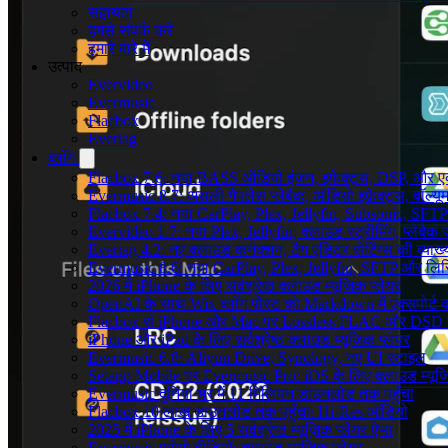
सहायता
हमसे संपर्क करें
हमारे बारे में
उत्पाद
Evervideo
Evermusic
Flacbox
Evertag
ब्लॉग
Flacbox 7.6: नया BASS ऑडियो इंजन, इफेक्ट्स, DSP, और एक 
Evermusic 8.7: असली गैपलेस प्लेबैक, ऑडियो इफ़ेक्ट्स, वॉल्यूम
Flacbox 7.4: नया CarPlay, Plex, Jellyfin, Subsonic, SFTP
Evervideo 1.7: नया Plex, Jellyfin, क्लाउड स्ट्रीमिंग, प्लेबैक 
Evertag 4.2: नए क्लाउड कनेक्शन, टैग एडिटर सेटिंग्स की व्याख्
Evermusic 8.6: नया CarPlay, Plex, Jellyfin, SFTP और लिर
2026 में iPhone के लिए सर्वश्रेष्ठ क्लाउड म्यूजिक प्लेयर
OpenAI के साथ Wix ब्लॉग पोस्ट को Markdown में एक्सपोर्ट कर
Flacbox से iPhone और Mac पर Lossless FLAC और DSD 
iPhone और iPad के लिए सर्वश्रेष्ठ क्लाउड म्यूजिक प्लेयर
Evermusic 6.8: Aliyun Drive, Synology, नए UI स्टाइल
Setapp Mobile पर Evermusic Pro: iOS के लिए क्लाउड म्यू
Evermusic दुनिया भर में 11 मिलियन डाउनलोड तक पहुँचा
Flacbox 10 लाख डाउनलोड तक पहुँचा: Hi-Res ऑडियो
2025 में iPhone के लिए 5 सर्वश्रेष्ठ म्यूज़िक प्लेयर ऐप्स
Evermusic प्रोमो वीडियो: क्लाउड म्यूजिक प्लेयर