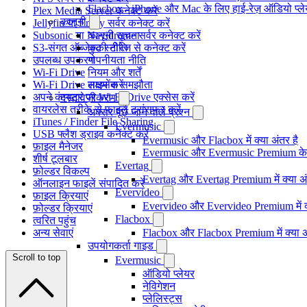
Flacbox - iPhone और Mac के लिए हाई-रेज़ ऑडियो प्ल
Plex Media Server कनेक्ट करें
कानूनी
Jellyfin या Emby सर्वर कनेक्ट करें
Subsonic या Navidrome सर्वर कनेक्ट करें
कानूनी सूचना
S3-संगत ऑब्जेक्ट स्टोरेज से कनेक्ट करें
कुकी नीति
उपलब्ध उपकरण
गोपनीयता नीति
Wi-Fi Drive
नियम और शर्तें
Wi-Fi Drive सक्षम करें
लाइसेंस समझौता
अपने कंप्यूटर पर Wi-Fi Drive एक्सेस करें
दस्तावेज़ीकरण
वायरलेस तरीके से फाइलें ट्रांसफर करें
अक्सर पूछे जाने वाले प्रश्न
iTunes / Finder File Sharing
Evermusic
USB फ्लैश ड्राइव कनेक्ट करें
Evermusic और Flacbox में क्या अंतर है
फ़ाइल मैनेजर
Evermusic और Evermusic Premium के ब
शीर्ष टूलबार
Evertag
फ़ोल्डर विकल्प
Evertag और Evertag Premium में क्या अं
ऑनलाइन फाइलें संपादित करें
Evervideo
फ़ाइल क्रियाएं
Evervideo और Evervideo Premium में क्
फ़ोल्डर क्रियाएं
Flacbox
त्वरित पहुंच
अन्य सेवाएं
Flacbox और Flacbox Premium में क्या अ
उपयोगकर्ता गाइड
Scroll to top
Evermusic
ऑडियो प्लेयर
नेविगेशन
प्लेलिस्ट्स