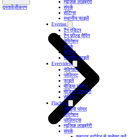
म्यूजिक लाइब्रेरी
दस्तावेज़ीकरण
संपर्क
सेटिंग्स
स्थानीय फाइलें
Evertag
टैग एडिटर
टैग फ़ील्ड मैपिंग
नेविगेशन
संपर्क
सेटिंग्स
स्थानीय फ़ाइलें
Evervideo
नेविगेशन
प्लेलिस्ट
फाइलें
मीडिया प्लेयर
मीडिया लाइब्रेरी
सेटिंग्स
Flacbox
ऑडियो प्लेयर
नेविगेशन
प्लेलिस्ट्स
म्यूज़िक लाइब्रेरी
संपर्क
क्लाउड स्टोरेज से कनेक्ट करें